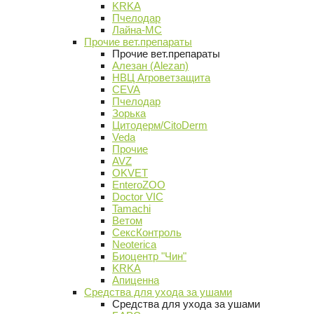
KRKA
Пчелодар
Лайна-МС
Прочие вет.препараты
Прочие вет.препараты
Алезан (Alezan)
НВЦ Агроветзащита
CEVA
Пчелодар
Зорька
Цитодерм/CitoDerm
Veda
Прочие
AVZ
OKVET
EnteroZOO
Doctor VIC
Tamachi
Ветом
СексКонтроль
Neoterica
Биоцентр "Чин"
KRKA
Апиценна
Средства для ухода за ушами
Средства для ухода за ушами