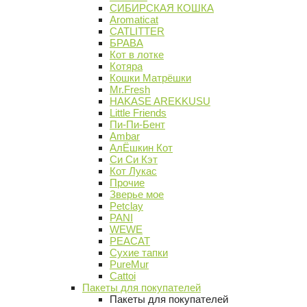
СИБИРСКАЯ КОШКА
Aromaticat
CATLITTER
БРАВА
Кот в лотке
Котяра
Кошки Матрёшки
Mr.Fresh
HAKASE AREKKUSU
Little Friends
Пи-Пи-Бент
Ambar
АлЁшкин Кот
Си Си Кэт
Кот Лукас
Прочие
Зверье мое
Petclay
PANI
WEWE
PEACAT
Сухие тапки
PureMur
Cattoi
Пакеты для покупателей
Пакеты для покупателей