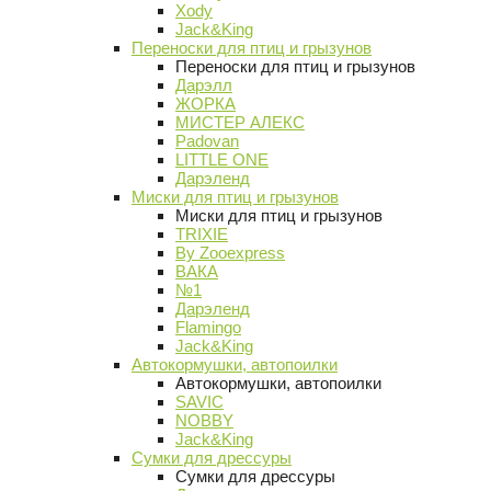
Xody
Jack&King
Переноски для птиц и грызунов
Переноски для птиц и грызунов
Дарэлл
ЖОРКА
МИСТЕР АЛЕКС
Padovan
LITTLE ONE
Дарэленд
Миски для птиц и грызунов
Миски для птиц и грызунов
TRIXIE
By Zooexpress
ВАКА
№1
Дарэленд
Flamingo
Jack&King
Автокормушки, автопоилки
Автокормушки, автопоилки
SAVIC
NOBBY
Jack&King
Сумки для дрессуры
Сумки для дрессуры