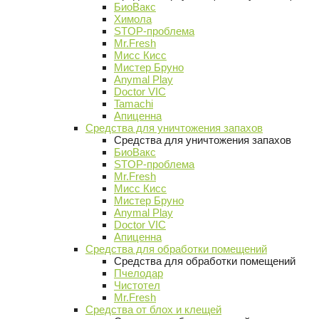
БиоВакс
Химола
STOP-проблема
Mr.Fresh
Мисс Кисс
Мистер Бруно
Anymal Play
Doctor VIC
Tamachi
Апиценна
Средства для уничтожения запахов
Средства для уничтожения запахов
БиоВакс
STOP-проблема
Mr.Fresh
Мисс Кисс
Мистер Бруно
Anymal Play
Doctor VIC
Апиценна
Средства для обработки помещений
Средства для обработки помещений
Пчелодар
Чистотел
Mr.Fresh
Средства от блох и клещей