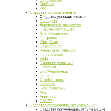
БиоВакс
Рио
Средства успокоительные
Средства успокоительные
Пчелодар
Деревенские лакомства
НВЦ Агроветзащита
Альпийские луга
Гестренол
КонтрСекс
Секс-барьер
Релаксивет/Relaxivet
4 с хвостиком
Veda
Экспресс успокоин
Doctor VIC
STOP-проблема
Tamachi
СексКонтроль
Neoterica
Курс Успокоин
AVZ
Апиценна
OKVET
Средства приучающие, отпугивающие
Средства приучающие, отпугивающие