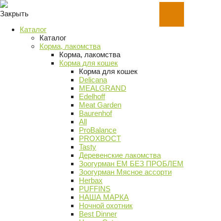
Закрыть
Каталог
Каталог
Корма, лакомства
Корма, лакомства
Корма для кошек
Корма для кошек
Delicana
MEALGRAND
Edelhoff
Meat Garden
Baurenhof
All
ProBalance
PROХВОСТ
Tasty
Деревенские лакомства
Зоогурман ЕМ БЕЗ ПРОБЛЕМ
Зоогурман Мясное ассорти
Herbax
PUFFINS
НАША МАРКА
Ночной охотник
Best Dinner