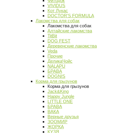
Фитодок
VIVIDUS
Кот Лукас
DOCTOR'S FORMULA
Лакомства для собак
Лакомства для собак
Алтайские лакомства
TitBit
DOG FEST
Деревенские лакомства
Veda
Прочие
ДеликаЧойс
NALAPU
БРАВА
DOGNIS
Корма для грызунов
Корма для грызунов
Jack&King
Happy Jungle
LITTLE ONE
БРАВА
ВАКА
Верные друзья
ЗООМИР
ЖОРКА
КУЗЯ