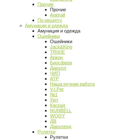
Прочие
Прочие
Animall
По рецепту
Амуниция и одежда
Амуниция и одежда
Ошейники
Ошейники
Jack&King
TRIXIE
Аркон
Биосфера
Дарэлл
ЧИП
АТР
Наша ручная работа
V.I.Pet
№1
Уют
Каскад
NUNBELL
WOGY
ДВ
Дарэленд
Рулетки
Рулетки