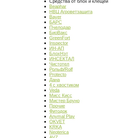
Средства от блох и клещей
Beaphar
НВЦ Агроветзащита
Bayer
БАРС
Пчелодар
БиоВакс
GreenFort
Inspector
ИН-АП
БлохНэт
ИНСЕКТАЛ
Чистотел
Рольф/Rolf
Protecto
Дана
4 с хвостиком
Veda
Мисс Кисс
Мистер Бруно
Прочие
Фитодок
Anymal Play
OKVET
KRKA
Neoterica
AVZ