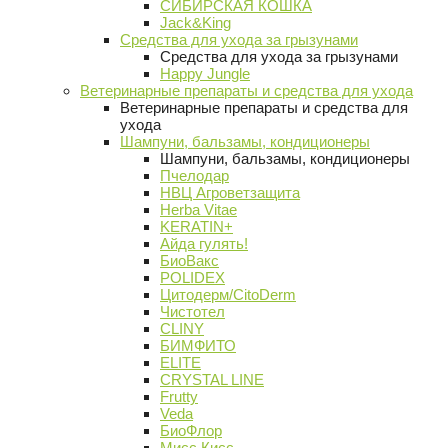
СИБИРСКАЯ КОШКА
Jack&King
Средства для ухода за грызунами
Средства для ухода за грызунами
Happy Jungle
Ветеринарные препараты и средства для ухода
Ветеринарные препараты и средства для
ухода
Шампуни, бальзамы, кондиционеры
Шампуни, бальзамы, кондиционеры
Пчелодар
НВЦ Агроветзащита
Herba Vitae
KERATIN+
Айда гулять!
БиоВакс
POLIDEX
Цитодерм/CitoDerm
Чистотел
CLINY
БИМФИТО
ELITE
CRYSTAL LINE
Frutty
Veda
БиоФлор
Мисс Кисс