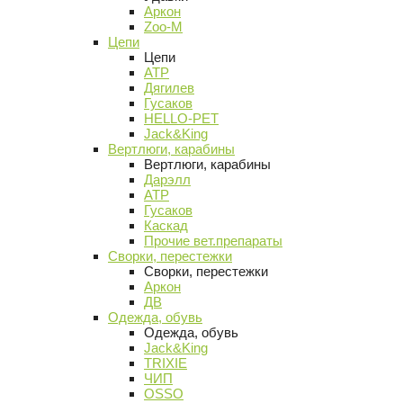
Аркон
Zoo-M
Цепи
Цепи
АТР
Дягилев
Гусаков
HELLO-PET
Jack&King
Вертлюги, карабины
Вертлюги, карабины
Дарэлл
АТР
Гусаков
Каскад
Прочие вет.препараты
Сворки, перестежки
Сворки, перестежки
Аркон
ДВ
Одежда, обувь
Одежда, обувь
Jack&King
TRIXIE
ЧИП
OSSO