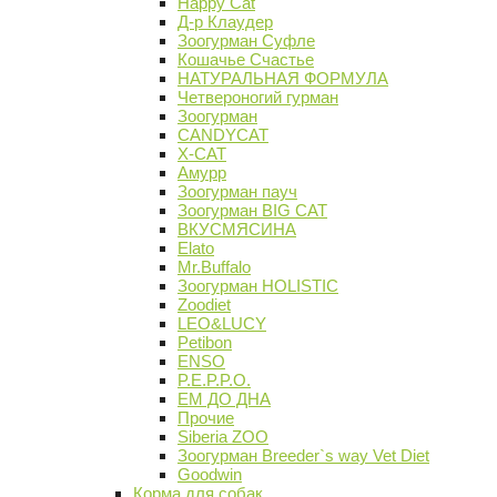
Happy Cat
Д-р Клаудер
Зоогурман Суфле
Кошачье Счастье
НАТУРАЛЬНАЯ ФОРМУЛА
Четвероногий гурман
Зоогурман
CANDYCAT
X-CAT
Амурр
Зоогурман пауч
Зоогурман BIG CAT
ВКУСМЯСИНА
Elato
Mr.Buffalo
Зоогурман HOLISTIC
Zoodiet
LEO&LUCY
Petibon
ENSO
P.E.P.P.O.
ЕМ ДО ДНА
Прочие
Siberia ZOO
Зоогурман Breeder`s way Vet Diet
Goodwin
Корма для собак