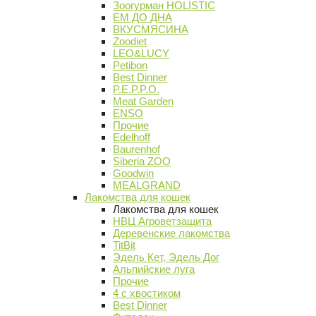
Зоогурман HOLISTIC
ЕМ ДО ДНА
ВКУСМЯСИНА
Zoodiet
LEO&LUCY
Petibon
Best Dinner
P.E.P.P.O.
Meat Garden
ENSO
Прочие
Edelhoff
Baurenhof
Siberia ZOO
Goodwin
MEALGRAND
Лакомства для кошек
Лакомства для кошек
НВЦ Агроветзащита
Деревенские лакомства
TitBit
Эдель Кет, Эдель Дог
Альпийские луга
Прочие
4 с хвостиком
Best Dinner