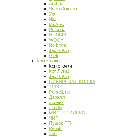
Ambar
Чистый котик
Уют
№1
Mr.Alex
Petsona
NUNBELL
WOGY
No brand
Jack&King
GiGi
Когтеточки
Когтеточки
Кот Лукас
Jack&King
СИБИРСКАЯ КОШКА
TRIXIE
PerseiLine
Дарэлл
Зооник
Zoo-M
МИСТЕР АЛЕКС
ЧИП
Пушок ПП
Petsiki
Уют