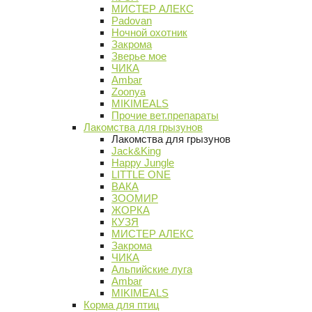
МИСТЕР АЛЕКС
Padovan
Ночной охотник
Закрома
Зверье мое
ЧИКА
Ambar
Zoonya
MIKIMEALS
Прочие вет.препараты
Лакомства для грызунов
Лакомства для грызунов
Jack&King
Happy Jungle
LITTLE ONE
ВАКА
ЗООМИР
ЖОРКА
КУЗЯ
МИСТЕР АЛЕКС
Закрома
ЧИКА
Альпийские луга
Ambar
MIKIMEALS
Корма для птиц