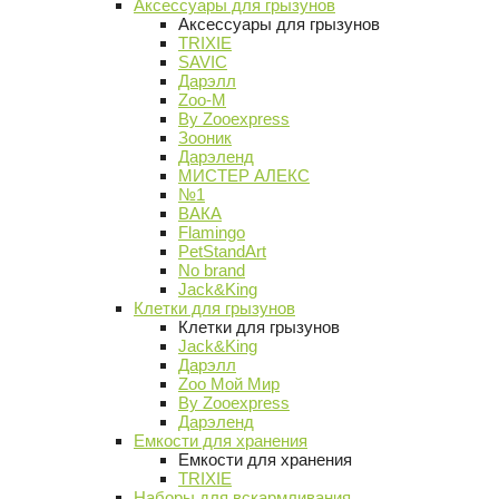
Аксессуары для грызунов
Аксессуары для грызунов
TRIXIE
SAVIC
Дарэлл
Zoo-M
By Zooexpress
Зооник
Дарэленд
МИСТЕР АЛЕКС
№1
ВАКА
Flamingo
PetStandArt
No brand
Jack&King
Клетки для грызунов
Клетки для грызунов
Jack&King
Дарэлл
Zoo Мой Мир
By Zooexpress
Дарэленд
Емкости для хранения
Емкости для хранения
TRIXIE
Наборы для вскармливания