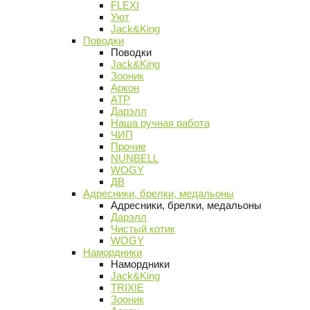
FLEXI
Уют
Jack&King
Поводки
Поводки
Jack&King
Зооник
Аркон
АТР
Дарэлл
Наша ручная работа
ЧИП
Прочие
NUNBELL
WOGY
ДВ
Адресники, брелки, медальоны
Адресники, брелки, медальоны
Дарэлл
Чистый котик
WOGY
Намордники
Намордники
Jack&King
TRIXIE
Зооник