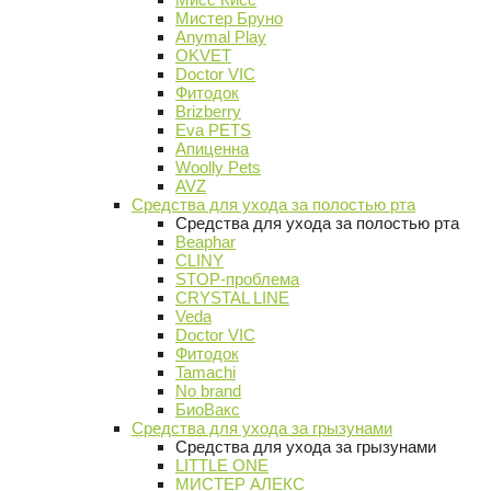
Мистер Бруно
Anymal Play
OKVET
Doctor VIC
Фитодок
Brizberry
Eva PETS
Апиценна
Woolly Pets
AVZ
Средства для ухода за полостью рта
Средства для ухода за полостью рта
Beaphar
CLINY
STOP-проблема
CRYSTAL LINE
Veda
Doctor VIC
Фитодок
Tamachi
No brand
БиоВакс
Средства для ухода за грызунами
Средства для ухода за грызунами
LITTLE ONE
МИСТЕР АЛЕКС