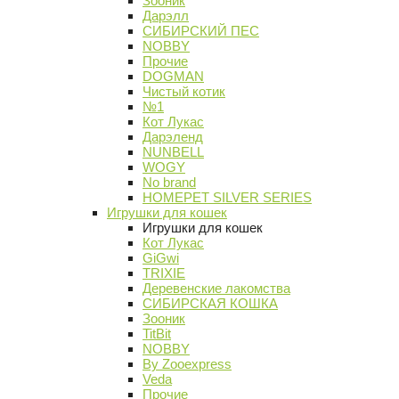
Зооник
Дарэлл
СИБИРСКИЙ ПЕС
NOBBY
Прочие
DOGMAN
Чистый котик
№1
Кот Лукас
Дарэленд
NUNBELL
WOGY
No brand
HOMEPET SILVER SERIES
Игрушки для кошек
Игрушки для кошек
Кот Лукас
GiGwi
TRIXIE
Деревенские лакомства
СИБИРСКАЯ КОШКА
Зооник
TitBit
NOBBY
By Zooexpress
Veda
Прочие