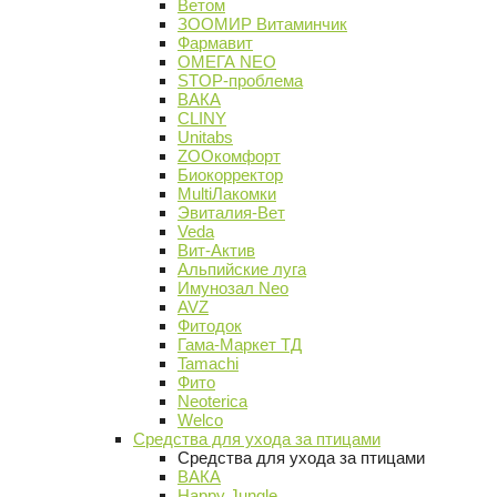
Ветом
ЗООМИР Витаминчик
Фармавит
ОМЕГА NEO
STOP-проблема
ВАКА
CLINY
Unitabs
ZOOкомфорт
Биокорректор
MultiЛакомки
Эвиталия-Вет
Veda
Вит-Актив
Альпийские луга
Имунозал Neo
AVZ
Фитодок
Гама-Маркет ТД
Tamachi
Фито
Neoterica
Welco
Средства для ухода за птицами
Средства для ухода за птицами
ВАКА
Happy Jungle