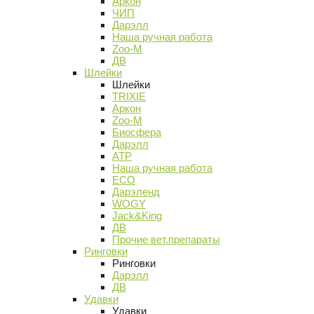
Аркон
ЧИП
Дарэлл
Наша ручная работа
Zoo-M
ДВ
Шлейки
Шлейки
TRIXIE
Аркон
Zoo-M
Биосфера
Дарэлл
АТР
Наша ручная работа
ECO
Дарэленд
WOGY
Jack&King
ДВ
Прочие вет.препараты
Ринговки
Ринговки
Дарэлл
ДВ
Удавки
Удавки