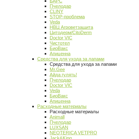
БАРС
Пчелодар
CLINY
STOP-проблема
Veda
НВЦ Агроветзащита
Цитодерм/CitoDerm
Doctor VIC
Чистотел
БиоВакс
Апиценна
Средства для ухода за лапами
Средства для ухода за лапами
Mr.Gee
Айда гулять!
Пчелодар
Doctor VIC
Veda
БиоВакс
Апиценна
Расходные материалы
Расходные материалы
Animall
Пчелодар
LUXSAN
NEOTERICA VETPRO
Jack&King