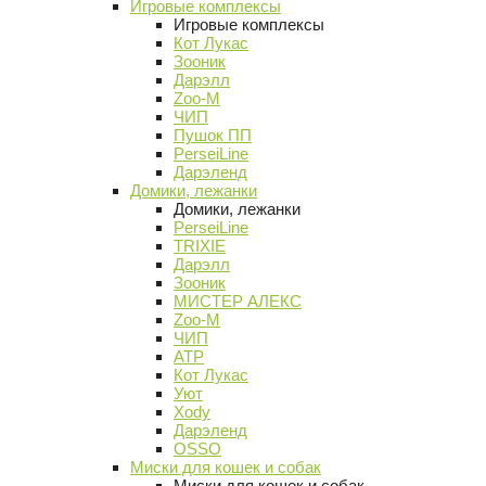
Игровые комплексы
Игровые комплексы
Кот Лукас
Зооник
Дарэлл
Zoo-M
ЧИП
Пушок ПП
PerseiLine
Дарэленд
Домики, лежанки
Домики, лежанки
PerseiLine
TRIXIE
Дарэлл
Зооник
МИСТЕР АЛЕКС
Zoo-M
ЧИП
АТР
Кот Лукас
Уют
Xody
Дарэленд
OSSO
Миски для кошек и собак
Миски для кошек и собак