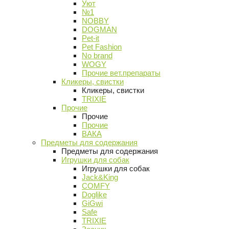
Уют
№1
NOBBY
DOGMAN
Pet-it
Pet Fashion
No brand
WOGY
Прочие вет.препараты
Кликеры, свистки
Кликеры, свистки
TRIXIE
Прочие
Прочие
Прочие
ВАКА
Предметы для содержания
Предметы для содержания
Игрушки для собак
Игрушки для собак
Jack&King
COMFY
Doglike
GiGwi
Safe
TRIXIE