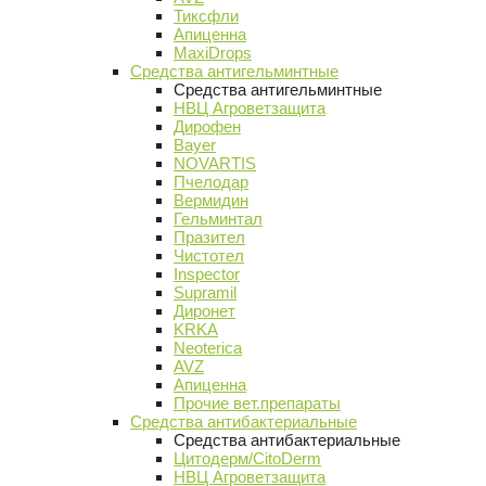
Тиксфли
Апиценна
MaxiDrops
Средства антигельминтные
Средства антигельминтные
НВЦ Агроветзащита
Дирофен
Bayer
NOVARTIS
Пчелодар
Вермидин
Гельминтал
Празител
Чистотел
Inspector
Supramil
Диронет
KRKA
Neoterica
AVZ
Апиценна
Прочие вет.препараты
Средства антибактериальные
Средства антибактериальные
Цитодерм/CitoDerm
НВЦ Агроветзащита