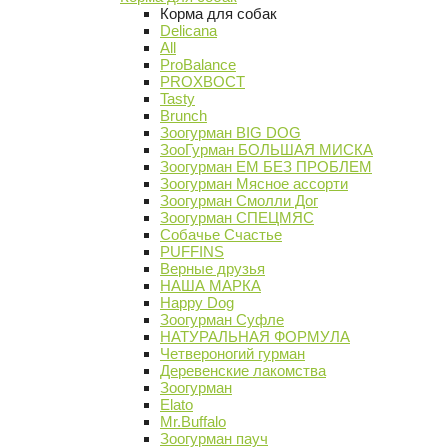
Корма для собак
Delicana
All
ProBalance
PROХВОСТ
Tasty
Brunch
Зоогурман BIG DOG
ЗооГурман БОЛЬШАЯ МИСКА
Зоогурман ЕМ БЕЗ ПРОБЛЕМ
Зоогурман Мясное ассорти
Зоогурман Смолли Дог
Зоогурман СПЕЦМЯС
Собачье Счастье
PUFFINS
Верные друзья
НАША МАРКА
Happy Dog
Зоогурман Суфле
НАТУРАЛЬНАЯ ФОРМУЛА
Четвероногий гурман
Деревенские лакомства
Зоогурман
Elato
Mr.Buffalo
Зоогурман пауч