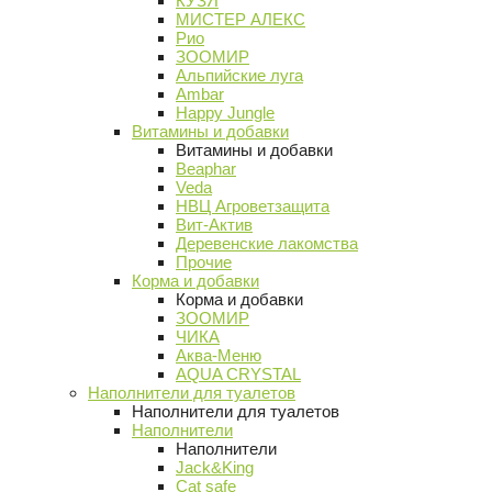
КУЗЯ
МИСТЕР АЛЕКС
Рио
ЗООМИР
Альпийские луга
Ambar
Happy Jungle
Витамины и добавки
Витамины и добавки
Beaphar
Veda
НВЦ Агроветзащита
Вит-Актив
Деревенские лакомства
Прочие
Корма и добавки
Корма и добавки
ЗООМИР
ЧИКА
Аква-Меню
AQUA CRYSTAL
Наполнители для туалетов
Наполнители для туалетов
Наполнители
Наполнители
Jack&King
Cat safe