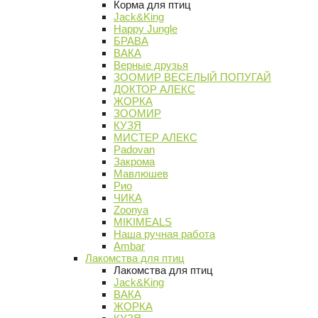
Корма для птиц
Jack&King
Happy Jungle
БРАВА
ВАКА
Верные друзья
ЗООМИР ВЕСЕЛЫЙ ПОПУГАЙ
ДОКТОР АЛЕКС
ЖОРКА
ЗООМИР
КУЗЯ
МИСТЕР АЛЕКС
Padovan
Закрома
Мавлюшев
Рио
ЧИКА
Zoonya
MIKIMEALS
Наша ручная работа
Ambar
Лакомства для птиц
Лакомства для птиц
Jack&King
ВАКА
ЖОРКА