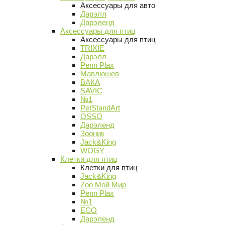
Аксессуары для авто
Дарэлл
Дарэленд
Аксессуары для птиц
Аксессуары для птиц
TRIXIE
Дарэлл
Penn Plax
Мавлюшев
ВАКА
SAVIC
№1
PetStandArt
OSSO
Дарэленд
Зооник
Jack&King
WOGY
Клетки для птиц
Клетки для птиц
Jack&King
Zoo Мой Мир
Penn Plax
№1
ECO
Дарэленд