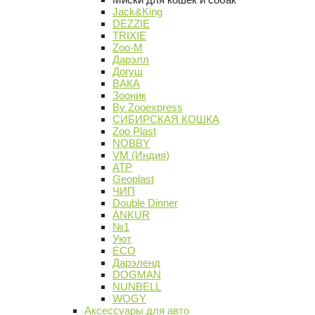
Jack&King
DEZZIE
TRIXIE
Zoo-M
Дарэлл
Догуш
ВАКА
Зооник
By Zooexpress
СИБИРСКАЯ КОШКА
Zoo Plast
NOBBY
VM (Индия)
АТР
Geoplast
ЧИП
Double Dinner
ANKUR
№1
Уют
ECO
Дарэленд
DOGMAN
NUNBELL
WOGY
Аксессуары для авто