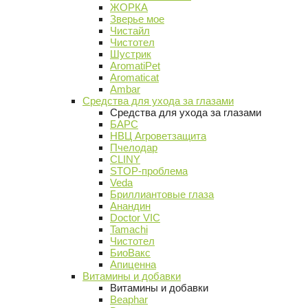
ЖОРКА
Зверье мое
Чистайл
Чистотел
Шустрик
AromatiPet
Aromaticat
Ambar
Средства для ухода за глазами
Средства для ухода за глазами
БАРС
НВЦ Агроветзащита
Пчелодар
CLINY
STOP-проблема
Veda
Бриллиантовые глаза
Анандин
Doctor VIC
Tamachi
Чистотел
БиоВакс
Апиценна
Витамины и добавки
Витамины и добавки
Beaphar