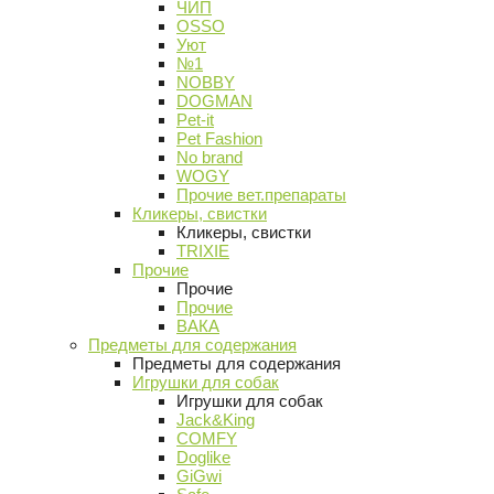
ЧИП
OSSO
Уют
№1
NOBBY
DOGMAN
Pet-it
Pet Fashion
No brand
WOGY
Прочие вет.препараты
Кликеры, свистки
Кликеры, свистки
TRIXIE
Прочие
Прочие
Прочие
ВАКА
Предметы для содержания
Предметы для содержания
Игрушки для собак
Игрушки для собак
Jack&King
COMFY
Doglike
GiGwi