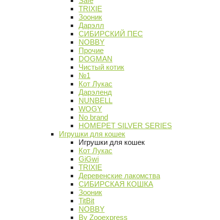
Safe
TRIXIE
Зооник
Дарэлл
СИБИРСКИЙ ПЕС
NOBBY
Прочие
DOGMAN
Чистый котик
№1
Кот Лукас
Дарэленд
NUNBELL
WOGY
No brand
HOMEPET SILVER SERIES
Игрушки для кошек
Игрушки для кошек
Кот Лукас
GiGwi
TRIXIE
Деревенские лакомства
СИБИРСКАЯ КОШКА
Зооник
TitBit
NOBBY
By Zooexpress