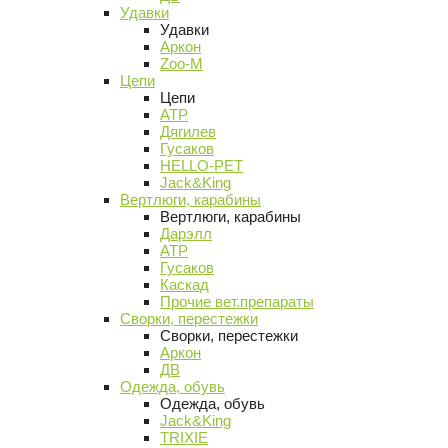
Удавки
Удавки
Аркон
Zoo-M
Цепи
Цепи
АТР
Дягилев
Гусаков
HELLO-PET
Jack&King
Вертлюги, карабины
Вертлюги, карабины
Дарэлл
АТР
Гусаков
Каскад
Прочие вет.препараты
Сворки, перестежки
Сворки, перестежки
Аркон
ДВ
Одежда, обувь
Одежда, обувь
Jack&King
TRIXIE