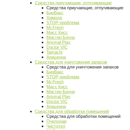
Средства приучающие, отпугивающие
Средства приучающие, отпугивающие
БиоВакс
Химола
STOP-проблема
Mr.Fresh
Мисс Кисс
Мистер Бруно
Anymal Play
Doctor VIC
Tamachi
Апиценна
Средства для уничтожения запахов
Средства для уничтожения запахов
БиоВакс
STOP-проблема
Mr.Fresh
Мисс Кисс
Мистер Бруно
Anymal Play
Doctor VIC
Апиценна
Средства для обработки помещений
Средства для обработки помещений
Пчелодар
Чистотел