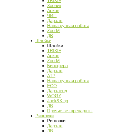
TRIXIE
Зооник
Аркон
ЧИП
Дарэлл
Наша ручная работа
Zoo-M
ДВ
Шлейки
Шлейки
TRIXIE
Аркон
Zoo-M
Биосфера
Дарэлл
АТР
Наша ручная работа
ECO
Дарэленд
WOGY
Jack&King
ДВ
Прочие вет.препараты
Ринговки
Ринговки
Дарэлл
ДВ