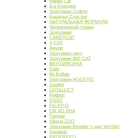
Happy Cat
Д-р Клаудер
Зоогурман Суфле
Кошачье Счастье
НАТУРАЛЬНАЯ ФОРМУЛА
Четвероногий гурман
Зоогурман
CANDYCAT
X-CAT
Амурр
Зоогурман пауч
Зоогурман BIG CAT
ВКУСМЯСИНА
Elato
Mr.Buffalo
Зоогурман HOLISTIC
Zoodiet
LEO&LUCY
Petibon
ENSO
P.E.P.P.O.
ЕМ ДО ДНА
Прочие
Siberia ZOO
Зоогурман Breeder`s way Vet Diet
Goodwin
PROFIFEED