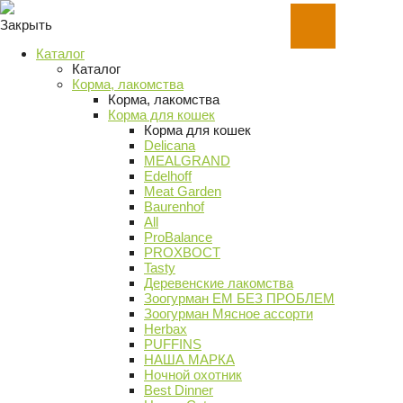
Закрыть
Каталог
Каталог
Корма, лакомства
Корма, лакомства
Корма для кошек
Корма для кошек
Delicana
MEALGRAND
Edelhoff
Meat Garden
Baurenhof
All
ProBalance
PROХВОСТ
Tasty
Деревенские лакомства
Зоогурман ЕМ БЕЗ ПРОБЛЕМ
Зоогурман Мясное ассорти
Herbax
PUFFINS
НАША МАРКА
Ночной охотник
Best Dinner