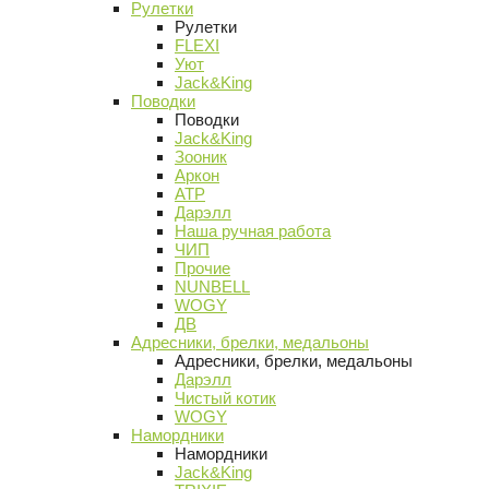
Рулетки
Рулетки
FLEXI
Уют
Jack&King
Поводки
Поводки
Jack&King
Зооник
Аркон
АТР
Дарэлл
Наша ручная работа
ЧИП
Прочие
NUNBELL
WOGY
ДВ
Адресники, брелки, медальоны
Адресники, брелки, медальоны
Дарэлл
Чистый котик
WOGY
Намордники
Намордники
Jack&King