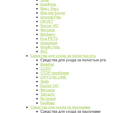
БиоФлор
Мисс Кисс
Мистер Бруно
Anymal Play
OKVET
Doctor VIC
Фитодок
Brizberry
Eva PETS
Апиценна
Woolly Pets
AVZ
Средства для ухода за полостью рта
Средства для ухода за полостью рта
Beaphar
CLINY
STOP-проблема
CRYSTAL LINE
Veda
Doctor VIC
Фитодок
Tamachi
No brand
БиоВакс
Средства для ухода за грызунами
Средства для ухода за грызунами