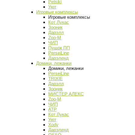
Petsiki
Уют
Игровые комплексы
Игровые комплексы
Кот Лукас
Зооник
Дарэлл
Zoo-M
ЧИП
Пушок ПП
PerseiLine
Дарэленд
Домики, лежанки
Домики, лежанки
PerseiLine
TRIXIE
Дарэлл
Зооник
МИСТЕР АЛЕКС
Zoo-M
ЧИП
АТР
Кот Лукас
Уют
Xody
Дарэленд
OSSO