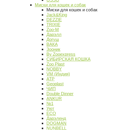
Миски для кошек и собак
Миски для кошек и собак
Jack&King
DEZZIE
TRIXIE
Zoo-M
Дарэлл
Догуш
ВАКА
Зооник
By Zooexpress
СИБИРСКАЯ КОШКА
Zoo Plast
NOBBY
VM (Индия)
АТР
Geoplast
ЧИП
Double Dinner
ANKUR
№1
Уют
ECO
Дарэленд
DOGMAN
NUNBELL