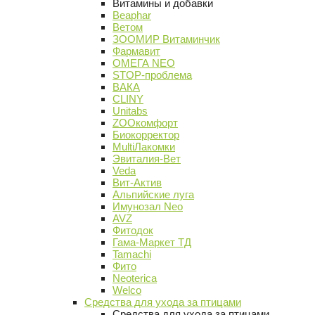
Витамины и добавки
Beaphar
Ветом
ЗООМИР Витаминчик
Фармавит
ОМЕГА NEO
STOP-проблема
ВАКА
CLINY
Unitabs
ZOOкомфорт
Биокорректор
MultiЛакомки
Эвиталия-Вет
Veda
Вит-Актив
Альпийские луга
Имунозал Neo
AVZ
Фитодок
Гама-Маркет ТД
Tamachi
Фито
Neoterica
Welco
Средства для ухода за птицами
Средства для ухода за птицами