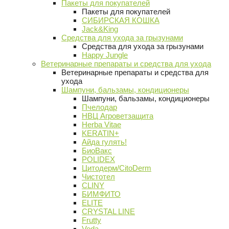
Пакеты для покупателей
Пакеты для покупателей
СИБИРСКАЯ КОШКА
Jack&King
Средства для ухода за грызунами
Средства для ухода за грызунами
Happy Jungle
Ветеринарные препараты и средства для ухода
Ветеринарные препараты и средства для
ухода
Шампуни, бальзамы, кондиционеры
Шампуни, бальзамы, кондиционеры
Пчелодар
НВЦ Агроветзащита
Herba Vitae
KERATIN+
Айда гулять!
БиоВакс
POLIDEX
Цитодерм/CitoDerm
Чистотел
CLINY
БИМФИТО
ELITE
CRYSTAL LINE
Frutty
Veda