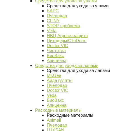
Средства для ухода за ушами
Средства для ухода за ушами
БАРС
Пчелодар
CLINY
STOP-проблема
Veda
НВЦ Агроветзащита
Цитодерм/CitoDerm
Doctor VIC
Чистотел
БиоВакс
Апиценна
Средства для ухода за лапами
Средства для ухода за лапами
Mr.Gee
Айда гулять!
Пчелодар
Doctor VIC
Veda
БиоВакс
Апиценна
Расходные материалы
Расходные материалы
Animall
Пчелодар
LUXSAN