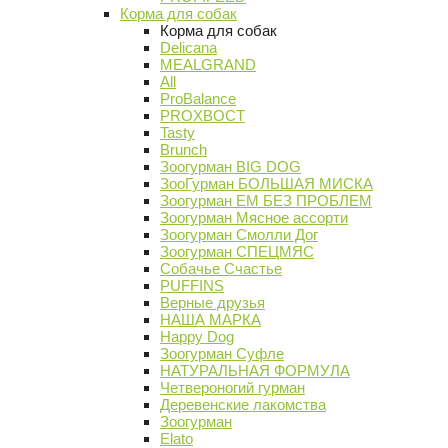
Корма для собак
Корма для собак
Delicana
MEALGRAND
All
ProBalance
PROХВОСТ
Tasty
Brunch
Зоогурман BIG DOG
ЗооГурман БОЛЬШАЯ МИСКА
Зоогурман ЕМ БЕЗ ПРОБЛЕМ
Зоогурман Мясное ассорти
Зоогурман Смолли Дог
Зоогурман СПЕЦМЯС
Собачье Счастье
PUFFINS
Верные друзья
НАША МАРКА
Happy Dog
Зоогурман Суфле
НАТУРАЛЬНАЯ ФОРМУЛА
Четвероногий гурман
Деревенские лакомства
Зоогурман
Elato