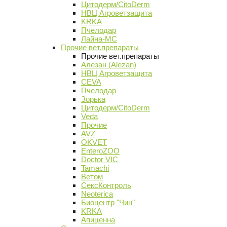
Цитодерм/CitoDerm
НВЦ Агроветзащита
KRKA
Пчелодар
Лайна-МС
Прочие вет.препараты
Прочие вет.препараты
Алезан (Alezan)
НВЦ Агроветзащита
CEVA
Пчелодар
Зорька
Цитодерм/CitoDerm
Veda
Прочие
AVZ
OKVET
EnteroZOO
Doctor VIC
Tamachi
Ветом
СексКонтроль
Neoterica
Биоцентр "Чин"
KRKA
Апиценна