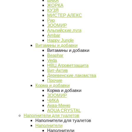
ВАКА
ЖОРКА
КУЗЯ
МИСТЕР АЛЕКС
Рио
ЗООМИР
Альпийские луга
Ambar
Happy Jungle
Витамины и добавки
Витамины и добавки
Beaphar
Veda
НВЦ Агроветзащита
Вит-Актив
Деревенские лакомства
Прочие
Корма и добавки
Корма и добавки
ЗООМИР
ЧИКА
Аква-Меню
AQUA CRYSTAL
Наполнители для туалетов
Наполнители для туалетов
Наполнители
Наполнители