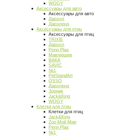
WOGY
Аксессуары для авто
Аксессуары для авто
Дарэлл
Дарэленд
Аксессуары для птиц
Аксессуары для птиц
TRIXIE
Дарэлл
Penn Plax
Мавлюшев
ВАКА
SAVIC
№1
PetStandArt
OSSO
Дарэленд
Зооник
Jack&King
WOGY
Клетки для птиц
Клетки для птиц
Jack&King
Zoo Мой Мир
Penn Plax
№1