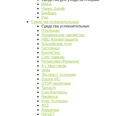
ВАКА
Happy Jungle
БиоВакс
Рио
Средства успокоительные
Средства успокоительные
Пчелодар
Деревенские лакомства
НВЦ Агроветзащита
Альпийские луга
Гестренол
КонтрСекс
Секс-барьер
Релаксивет/Relaxivet
4 с хвостиком
Veda
Экспресс успокоин
Doctor VIC
STOP-проблема
Tamachi
СексКонтроль
Neoterica
Курс Успокоин
AVZ
Апиценна
OKVET