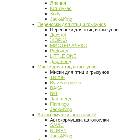
Япония
Кот Лукас
Xody
Jack&King
Переноски для птиц и грызунов
Переноски для птиц и грызунов
Дарэлл
ЖОРКА
МИСТЕР АЛЕКС
Padovan
LITTLE ONE
Дарэленд
Миски для птиц и грызунов
Миски для птиц и грызунов
TRIXIE
By Zooexpress
ВАКА
№1
Дарэленд
Flamingo
Jack&King
Автокормушки, автопоилки
Автокормушки, автопоилки
SAVIC
NOBBY
Jack&King