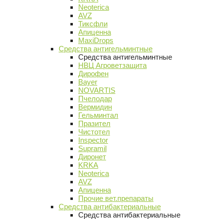
Neoterica
AVZ
Тиксфли
Апиценна
MaxiDrops
Средства антигельминтные
Средства антигельминтные
НВЦ Агроветзащита
Дирофен
Bayer
NOVARTIS
Пчелодар
Вермидин
Гельминтал
Празител
Чистотел
Inspector
Supramil
Диронет
KRKA
Neoterica
AVZ
Апиценна
Прочие вет.препараты
Средства антибактериальные
Средства антибактериальные