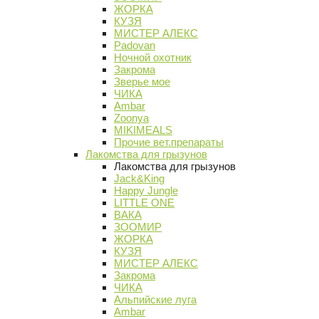
ЖОРКА
КУЗЯ
МИСТЕР АЛЕКС
Padovan
Ночной охотник
Закрома
Зверье мое
ЧИКА
Ambar
Zoonya
MIKIMEALS
Прочие вет.препараты
Лакомства для грызунов
Лакомства для грызунов
Jack&King
Happy Jungle
LITTLE ONE
ВАКА
ЗООМИР
ЖОРКА
КУЗЯ
МИСТЕР АЛЕКС
Закрома
ЧИКА
Альпийские луга
Ambar