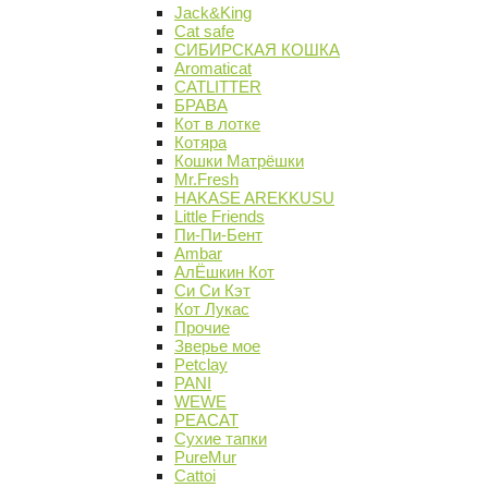
Jack&King
Cat safe
СИБИРСКАЯ КОШКА
Aromaticat
CATLITTER
БРАВА
Кот в лотке
Котяра
Кошки Матрёшки
Mr.Fresh
HAKASE AREKKUSU
Little Friends
Пи-Пи-Бент
Ambar
АлЁшкин Кот
Си Си Кэт
Кот Лукас
Прочие
Зверье мое
Petclay
PANI
WEWE
PEACAT
Сухие тапки
PureMur
Cattoi