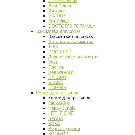
4 с хвостиком
Best Dinner
Фитодок
VIVIDUS
Кот Лукас
DOCTOR'S FORMULA
Лакомства для собак
Лакомства для собак
Алтайские лакомства
TitBit
DOG FEST
Деревенские лакомства
Veda
Прочие
ДеликаЧойс
NALAPU
БРАВА
DOGNIS
Корма для грызунов
Корма для грызунов
Jack&King
Happy Jungle
LITTLE ONE
БРАВА
ВАКА
Верные друзья
ЗООМИР