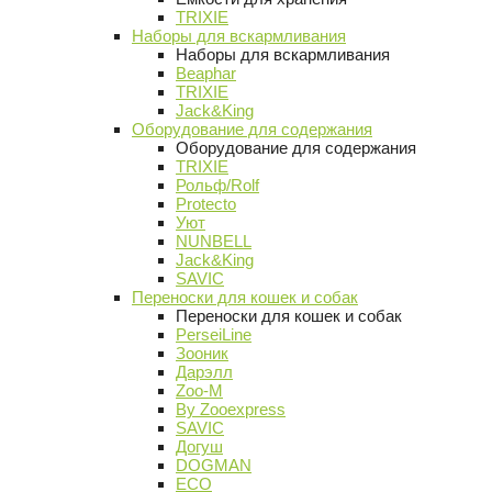
TRIXIE
Наборы для вскармливания
Наборы для вскармливания
Beaphar
TRIXIE
Jack&King
Оборудование для содержания
Оборудование для содержания
TRIXIE
Рольф/Rolf
Protecto
Уют
NUNBELL
Jack&King
SAVIC
Переноски для кошек и собак
Переноски для кошек и собак
PerseiLine
Зооник
Дарэлл
Zoo-M
By Zooexpress
SAVIC
Догуш
DOGMAN
ECO