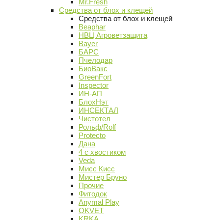
Mr.Fresh
Средства от блох и клещей
Средства от блох и клещей
Beaphar
НВЦ Агроветзащита
Bayer
БАРС
Пчелодар
БиоВакс
GreenFort
Inspector
ИН-АП
БлохНэт
ИНСЕКТАЛ
Чистотел
Рольф/Rolf
Protecto
Дана
4 с хвостиком
Veda
Мисс Кисс
Мистер Бруно
Прочие
Фитодок
Anymal Play
OKVET
KRKA