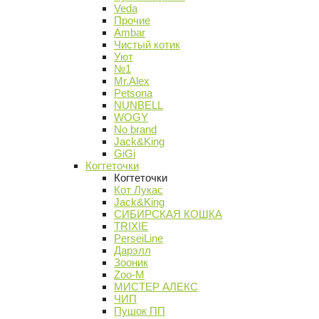
Veda
Прочие
Ambar
Чистый котик
Уют
№1
Mr.Alex
Petsona
NUNBELL
WOGY
No brand
Jack&King
GiGi
Когтеточки
Когтеточки
Кот Лукас
Jack&King
СИБИРСКАЯ КОШКА
TRIXIE
PerseiLine
Дарэлл
Зооник
Zoo-M
МИСТЕР АЛЕКС
ЧИП
Пушок ПП