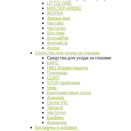
LITTLE ONE
МИСТЕР АЛЕКС
ЖОРКА
Зверье мое
Чистайл
Чистотел
Шустрик
AromatiPet
Aromaticat
Ambar
Средства для ухода за глазами
Средства для ухода за глазами
БАРС
НВЦ Агроветзащита
Пчелодар
CLINY
STOP-проблема
Veda
Бриллиантовые глаза
Анандин
Doctor VIC
Tamachi
Чистотел
БиоВакс
Апиценна
Витамины и добавки