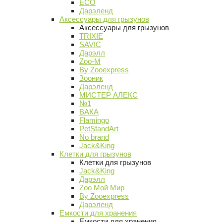
ECO
Дарэленд
Аксессуары для грызунов
Аксессуары для грызунов
TRIXIE
SAVIC
Дарэлл
Zoo-M
By Zooexpress
Зооник
Дарэленд
МИСТЕР АЛЕКС
№1
ВАКА
Flamingo
PetStandArt
No brand
Jack&King
Клетки для грызунов
Клетки для грызунов
Jack&King
Дарэлл
Zoo Мой Мир
By Zooexpress
Дарэленд
Емкости для хранения
Емкости для хранения