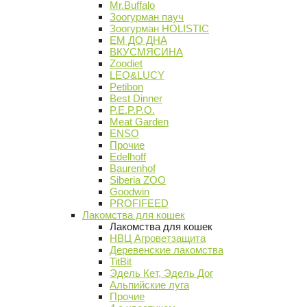
Mr.Buffalo
Зоогурман пауч
Зоогурман HOLISTIC
ЕМ ДО ДНА
ВКУСМЯСИНА
Zoodiet
LEO&LUCY
Petibon
Best Dinner
P.E.P.P.O.
Meat Garden
ENSO
Прочие
Edelhoff
Baurenhof
Siberia ZOO
Goodwin
PROFIFEED
Лакомства для кошек
Лакомства для кошек
НВЦ Агроветзащита
Деревенские лакомства
TitBit
Эдель Кет, Эдель Дог
Альпийские луга
Прочие