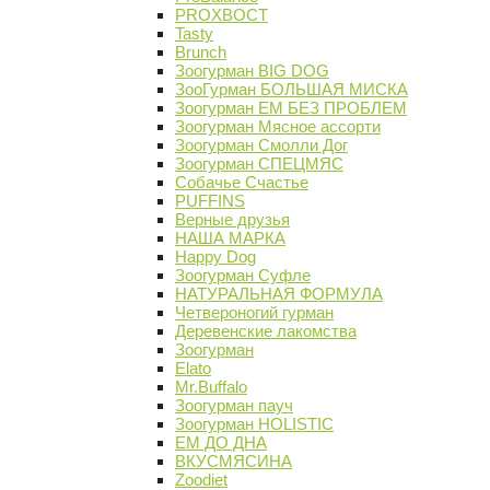
PROХВОСТ
Tasty
Brunch
Зоогурман BIG DOG
ЗооГурман БОЛЬШАЯ МИСКА
Зоогурман ЕМ БЕЗ ПРОБЛЕМ
Зоогурман Мясное ассорти
Зоогурман Смолли Дог
Зоогурман СПЕЦМЯС
Собачье Счастье
PUFFINS
Верные друзья
НАША МАРКА
Happy Dog
Зоогурман Суфле
НАТУРАЛЬНАЯ ФОРМУЛА
Четвероногий гурман
Деревенские лакомства
Зоогурман
Elato
Mr.Buffalo
Зоогурман пауч
Зоогурман HOLISTIC
ЕМ ДО ДНА
ВКУСМЯСИНА
Zoodiet