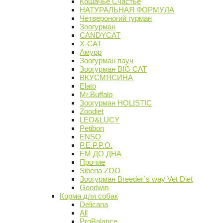
Кошачье Счастье
НАТУРАЛЬНАЯ ФОРМУЛА
Четвероногий гурман
Зоогурман
CANDYCAT
X-CAT
Амурр
Зоогурман пауч
Зоогурман BIG CAT
ВКУСМЯСИНА
Elato
Mr.Buffalo
Зоогурман HOLISTIC
Zoodiet
LEO&LUCY
Petibon
ENSO
P.E.P.P.O.
ЕМ ДО ДНА
Прочие
Siberia ZOO
Зоогурман Breeder`s way Vet Diet
Goodwin
Корма для собак
Delicana
All
ProBalance