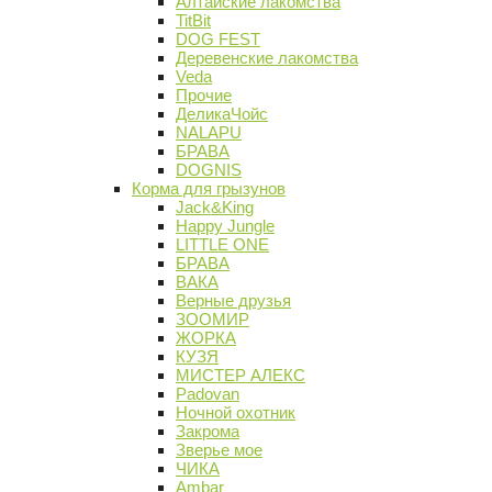
Алтайские лакомства
TitBit
DOG FEST
Деревенские лакомства
Veda
Прочие
ДеликаЧойс
NALAPU
БРАВА
DOGNIS
Корма для грызунов
Jack&King
Happy Jungle
LITTLE ONE
БРАВА
ВАКА
Верные друзья
ЗООМИР
ЖОРКА
КУЗЯ
МИСТЕР АЛЕКС
Padovan
Ночной охотник
Закрома
Зверье мое
ЧИКА
Ambar