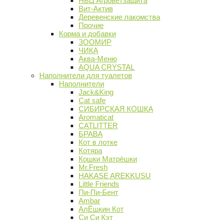
НВЦ Агроветзащита
Вит-Актив
Деревенские лакомства
Прочие
Корма и добавки
ЗООМИР
ЧИКА
Аква-Меню
AQUA CRYSTAL
Наполнители для туалетов
Наполнители
Jack&King
Cat safe
СИБИРСКАЯ КОШКА
Aromaticat
CATLITTER
БРАВА
Кот в лотке
Котяра
Кошки Матрёшки
Mr.Fresh
HAKASE AREKKUSU
Little Friends
Пи-Пи-Бент
Ambar
АлЁшкин Кот
Си Си Кэт