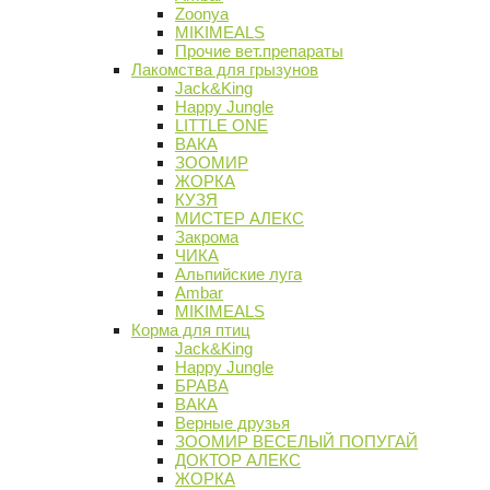
Zoonya
MIKIMEALS
Прочие вет.препараты
Лакомства для грызунов
Jack&King
Happy Jungle
LITTLE ONE
ВАКА
ЗООМИР
ЖОРКА
КУЗЯ
МИСТЕР АЛЕКС
Закрома
ЧИКА
Альпийские луга
Ambar
MIKIMEALS
Корма для птиц
Jack&King
Happy Jungle
БРАВА
ВАКА
Верные друзья
ЗООМИР ВЕСЕЛЫЙ ПОПУГАЙ
ДОКТОР АЛЕКС
ЖОРКА