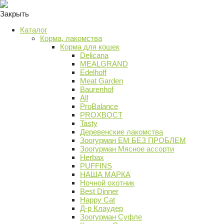
Закрыть
Каталог
Корма, лакомства
Корма для кошек
Delicana
MEALGRAND
Edelhoff
Meat Garden
Baurenhof
All
ProBalance
PROХВОСТ
Tasty
Деревенские лакомства
Зоогурман ЕМ БЕЗ ПРОБЛЕМ
Зоогурман Мясное ассорти
Herbax
PUFFINS
НАША МАРКА
Ночной охотник
Best Dinner
Happy Cat
Д-р Клаудер
Зоогурман Суфле