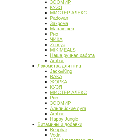
ЗООМИР
КУЗЯ
МИСТЕР АЛЕКС
Padovan
Закрома
Мавлюшев
Рио
ЧИКА
Zoonya
MIKIMEALS
Наша ручная работа
Ambar
Лакомства для птиц
Jack&King
ВАКА
ЖОРКА
КУЗЯ
МИСТЕР АЛЕКС
Рио
ЗООМИР
Альпийские луга
Ambar
Happy Jungle
Витамины и добавки
Beaphar
Veda