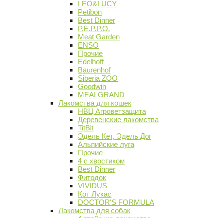
LEO&LUCY
Petibon
Best Dinner
P.E.P.P.O.
Meat Garden
ENSO
Прочие
Edelhoff
Baurenhof
Siberia ZOO
Goodwin
MEALGRAND
Лакомства для кошек
НВЦ Агроветзащита
Деревенские лакомства
TitBit
Эдель Кет, Эдель Дог
Альпийские луга
Прочие
4 с хвостиком
Best Dinner
Фитодок
VIVIDUS
Кот Лукас
DOCTOR'S FORMULA
Лакомства для собак