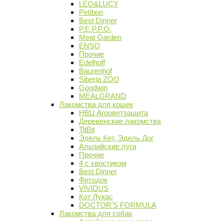
LEO&LUCY
Petibon
Best Dinner
P.E.P.P.O.
Meat Garden
ENSO
Прочие
Edelhoff
Baurenhof
Siberia ZOO
Goodwin
MEALGRAND
Лакомства для кошек
НВЦ Агроветзащита
Деревенские лакомства
TitBit
Эдель Кет, Эдель Дог
Альпийские луга
Прочие
4 с хвостиком
Best Dinner
Фитодок
VIVIDUS
Кот Лукас
DOCTOR'S FORMULA
Лакомства для собак