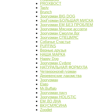
PROХВОСТ
Tasty
Brunch
Зоогурман BIG DOG
ЗооГурман БОЛЬШАЯ МИСКА
Зоогурман ЕМ БЕЗ ПРОБЛЕМ
Зоогурман Мясное ассорти
Зоогурман Смолли Дог
Зоогурман СПЕЦМЯС
Собачье Счастье
PUFFINS
Верные друзья
НАША МАРКА
Happy Dog
Зоогурман Суфле
НАТУРАЛЬНАЯ ФОРМУЛА
Четвероногий гурман
Деревенские лакомства
Зоогурман
Elato
Mr.Buffalo
Зоогурман пауч
Зоогурман HOLISTIC
ЕМ ДО ДНА
ВКУСМЯСИНА
Zoodiet