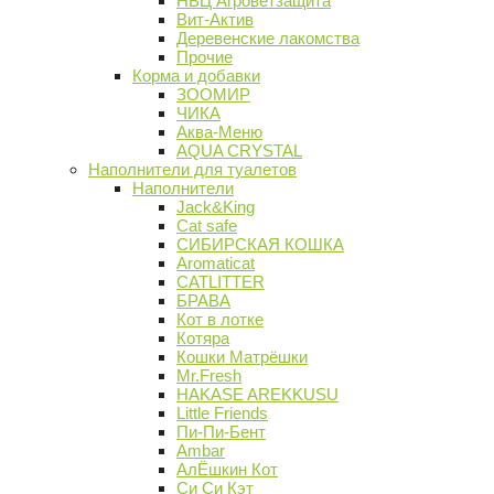
НВЦ Агроветзащита
Вит-Актив
Деревенские лакомства
Прочие
Корма и добавки
ЗООМИР
ЧИКА
Аква-Меню
AQUA CRYSTAL
Наполнители для туалетов
Наполнители
Jack&King
Cat safe
СИБИРСКАЯ КОШКА
Aromaticat
CATLITTER
БРАВА
Кот в лотке
Котяра
Кошки Матрёшки
Mr.Fresh
HAKASE AREKKUSU
Little Friends
Пи-Пи-Бент
Ambar
АлЁшкин Кот
Си Си Кэт