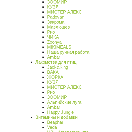
ЗООМИР
КУЗЯ
МИСТЕР АЛЕКС
Padovan
Закрома
Мавлюшев
Рио
ЧИКА
Zoonya
MIKIMEALS
Наша ручная работа
Ambar
Лакомства для птиц
Jack&King
ВАКА
ЖОРКА
КУЗЯ
МИСТЕР АЛЕКС
Рио
ЗООМИР
Альпийские луга
Ambar
Happy Jungle
Витамины и добавки
Beaphar
Veda