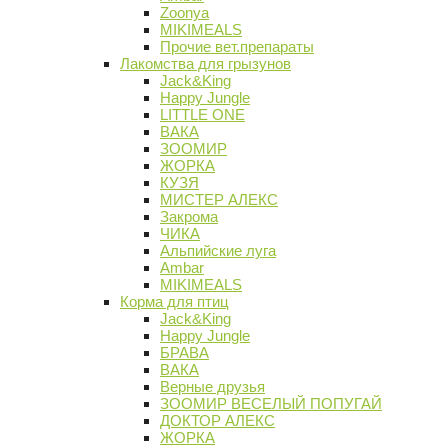
Zoonya
MIKIMEALS
Прочие вет.препараты
Лакомства для грызунов
Jack&King
Happy Jungle
LITTLE ONE
ВАКА
ЗООМИР
ЖОРКА
КУЗЯ
МИСТЕР АЛЕКС
Закрома
ЧИКА
Альпийские луга
Ambar
MIKIMEALS
Корма для птиц
Jack&King
Happy Jungle
БРАВА
ВАКА
Верные друзья
ЗООМИР ВЕСЕЛЫЙ ПОПУГАЙ
ДОКТОР АЛЕКС
ЖОРКА