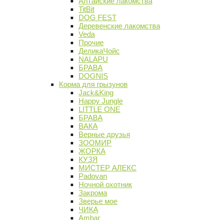
Алтайские лакомства
TitBit
DOG FEST
Деревенские лакомства
Veda
Прочие
ДеликаЧойс
NALAPU
БРАВА
DOGNIS
Корма для грызунов
Jack&King
Happy Jungle
LITTLE ONE
БРАВА
ВАКА
Верные друзья
ЗООМИР
ЖОРКА
КУЗЯ
МИСТЕР АЛЕКС
Padovan
Ночной охотник
Закрома
Зверье мое
ЧИКА
Ambar