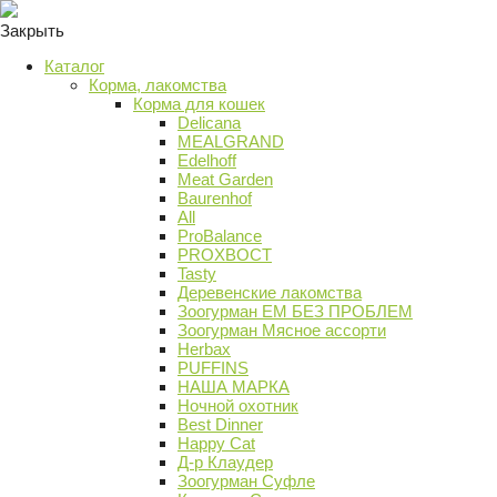
Закрыть
Каталог
Корма, лакомства
Корма для кошек
Delicana
MEALGRAND
Edelhoff
Meat Garden
Baurenhof
All
ProBalance
PROХВОСТ
Tasty
Деревенские лакомства
Зоогурман ЕМ БЕЗ ПРОБЛЕМ
Зоогурман Мясное ассорти
Herbax
PUFFINS
НАША МАРКА
Ночной охотник
Best Dinner
Happy Cat
Д-р Клаудер
Зоогурман Суфле