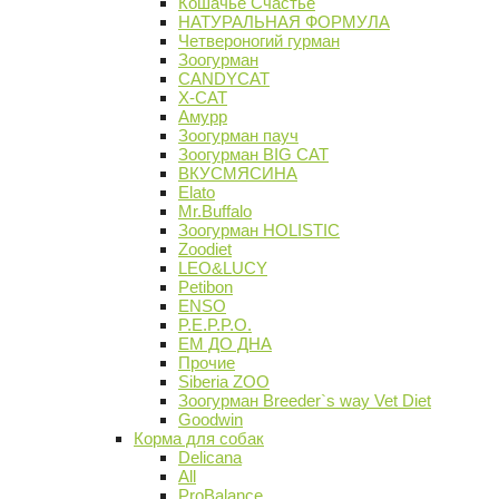
Кошачье Счастье
НАТУРАЛЬНАЯ ФОРМУЛА
Четвероногий гурман
Зоогурман
CANDYCAT
X-CAT
Амурр
Зоогурман пауч
Зоогурман BIG CAT
ВКУСМЯСИНА
Elato
Mr.Buffalo
Зоогурман HOLISTIC
Zoodiet
LEO&LUCY
Petibon
ENSO
P.E.P.P.O.
ЕМ ДО ДНА
Прочие
Siberia ZOO
Зоогурман Breeder`s way Vet Diet
Goodwin
Корма для собак
Delicana
All
ProBalance