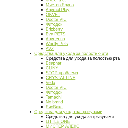
Мистер Бруно
Anymal Play
OKVET
Doctor VIC
Фитодок
Brizberry
Eva PETS
Апиценна
Woolly Pets
AVZ
Средства для ухода за полостью рта
Средства для ухода за полостью рта
Beaphar
CLINY
STOP-проблема
CRYSTAL LINE
Veda
Doctor VIC
Фитодок
Tamachi
No brand
БиоВакс
Средства для ухода за грызунами
Средства для ухода за грызунами
LITTLE ONE
МИСТЕР АЛЕКС