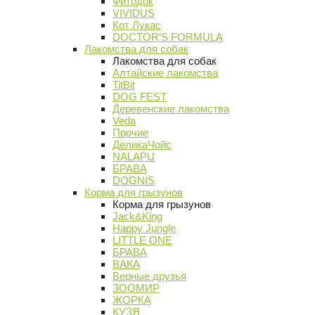
Фитодок
VIVIDUS
Кот Лукас
DOCTOR'S FORMULA
Лакомства для собак
Лакомства для собак
Алтайские лакомства
TitBit
DOG FEST
Деревенские лакомства
Veda
Прочие
ДеликаЧойс
NALAPU
БРАВА
DOGNIS
Корма для грызунов
Корма для грызунов
Jack&King
Happy Jungle
LITTLE ONE
БРАВА
ВАКА
Верные друзья
ЗООМИР
ЖОРКА
КУЗЯ