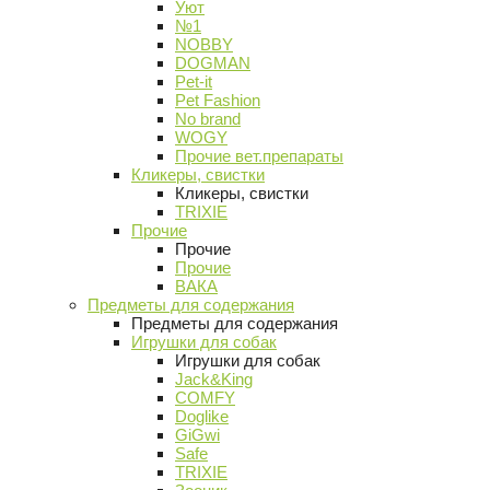
Уют
№1
NOBBY
DOGMAN
Pet-it
Pet Fashion
No brand
WOGY
Прочие вет.препараты
Кликеры, свистки
Кликеры, свистки
TRIXIE
Прочие
Прочие
Прочие
ВАКА
Предметы для содержания
Предметы для содержания
Игрушки для собак
Игрушки для собак
Jack&King
COMFY
Doglike
GiGwi
Safe
TRIXIE