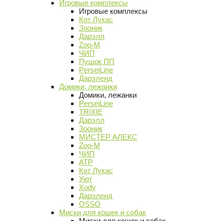
Игровые комплексы
Игровые комплексы
Кот Лукас
Зооник
Дарэлл
Zoo-M
ЧИП
Пушок ПП
PerseiLine
Дарэленд
Домики, лежанки
Домики, лежанки
PerseiLine
TRIXIE
Дарэлл
Зооник
МИСТЕР АЛЕКС
Zoo-M
ЧИП
АТР
Кот Лукас
Уют
Xody
Дарэленд
OSSO
Миски для кошек и собак
Миски для кошек и собак