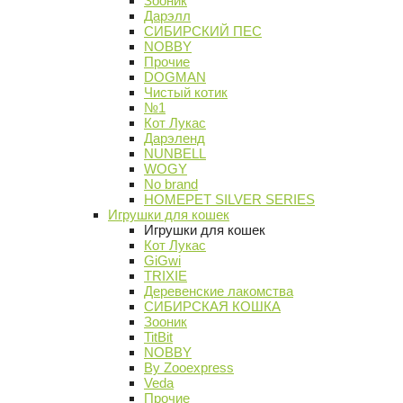
Зооник
Дарэлл
СИБИРСКИЙ ПЕС
NOBBY
Прочие
DOGMAN
Чистый котик
№1
Кот Лукас
Дарэленд
NUNBELL
WOGY
No brand
HOMEPET SILVER SERIES
Игрушки для кошек
Игрушки для кошек
Кот Лукас
GiGwi
TRIXIE
Деревенские лакомства
СИБИРСКАЯ КОШКА
Зооник
TitBit
NOBBY
By Zooexpress
Veda
Прочие