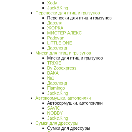
Xody
Jack&King
Переноски для птиц и грызунов
Переноски для птиц и грызунов
Дарэлл
ЖОРКА
МИСТЕР АЛЕКС
Padovan
LITTLE ONE
Дарэленд
Миски для птиц и грызунов
Миски для птиц и грызунов
TRIXIE
By Zooexpress
ВАКА
№1
Дарэленд
Flamingo
Jack&King
Автокормушки, автопоилки
Автокормушки, автопоилки
SAVIC
NOBBY
Jack&King
Сумки для дрессуры
Сумки для дрессуры