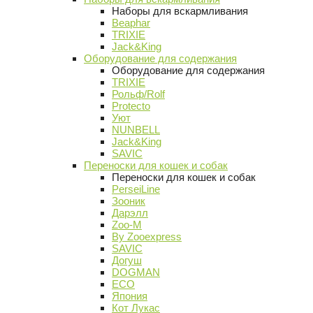
Наборы для вскармливания
Beaphar
TRIXIE
Jack&King
Оборудование для содержания
Оборудование для содержания
TRIXIE
Рольф/Rolf
Protecto
Уют
NUNBELL
Jack&King
SAVIC
Переноски для кошек и собак
Переноски для кошек и собак
PerseiLine
Зооник
Дарэлл
Zoo-M
By Zooexpress
SAVIC
Догуш
DOGMAN
ECO
Япония
Кот Лукас