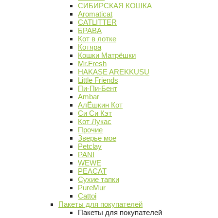
СИБИРСКАЯ КОШКА
Aromaticat
CATLITTER
БРАВА
Кот в лотке
Котяра
Кошки Матрёшки
Mr.Fresh
HAKASE AREKKUSU
Little Friends
Пи-Пи-Бент
Ambar
АлЁшкин Кот
Си Си Кэт
Кот Лукас
Прочие
Зверье мое
Petclay
PANI
WEWE
PEACAT
Сухие тапки
PureMur
Cattoi
Пакеты для покупателей
Пакеты для покупателей