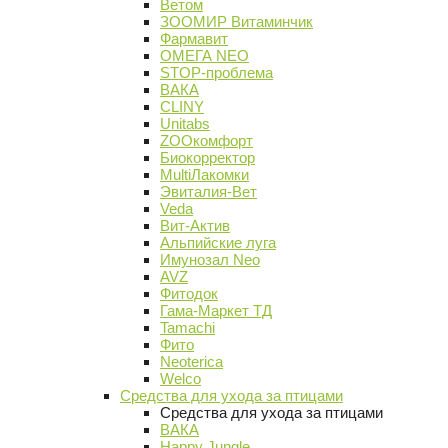
Ветом
ЗООМИР Витаминчик
Фармавит
ОМЕГА NEO
STOP-проблема
ВАКА
CLINY
Unitabs
ZOOкомфорт
Биокорректор
MultiЛакомки
Эвиталия-Вет
Veda
Вит-Актив
Альпийские луга
Имунозал Neo
AVZ
Фитодок
Гама-Маркет ТД
Tamachi
Фито
Neoterica
Welco
Средства для ухода за птицами
Средства для ухода за птицами
ВАКА
Happy Jungle