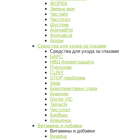
ЖОРКА
Зверье мое
Чистайл
Чистотел
Шустрик
AromatiPet
Aromaticat
Ambar
Средства для ухода за глазами
Средства для ухода за глазами
БАРС
НВЦ Агроветзащита
Пчелодар
CLINY
STOP-проблема
Veda
Бриллиантовые глаза
Анандин
Doctor VIC
Tamachi
Чистотел
БиоВакс
Апиценна
Витамины и добавки
Витамины и добавки
Beaphar