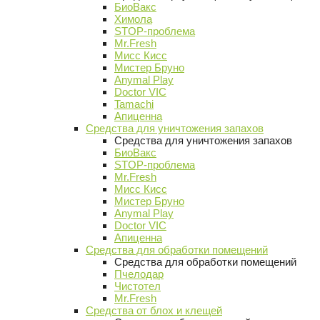
БиоВакс
Химола
STOP-проблема
Mr.Fresh
Мисс Кисс
Мистер Бруно
Anymal Play
Doctor VIC
Tamachi
Апиценна
Средства для уничтожения запахов
Средства для уничтожения запахов
БиоВакс
STOP-проблема
Mr.Fresh
Мисс Кисс
Мистер Бруно
Anymal Play
Doctor VIC
Апиценна
Средства для обработки помещений
Средства для обработки помещений
Пчелодар
Чистотел
Mr.Fresh
Средства от блох и клещей