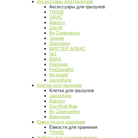
Аксессуары для грызунов
Аксессуары для грызунов
TRIXIE
SAVIC
Дарэлл
Zoo-M
By Zooexpress
Зооник
Дарэленд
МИСТЕР АЛЕКС
№1
ВАКА
Flamingo
PetStandArt
No brand
Jack&King
Клетки для грызунов
Клетки для грызунов
Jack&King
Дарэлл
Zoo Мой Мир
By Zooexpress
Дарэленд
Емкости для хранения
Емкости для хранения
TRIXIE
Наборы для вскармливания