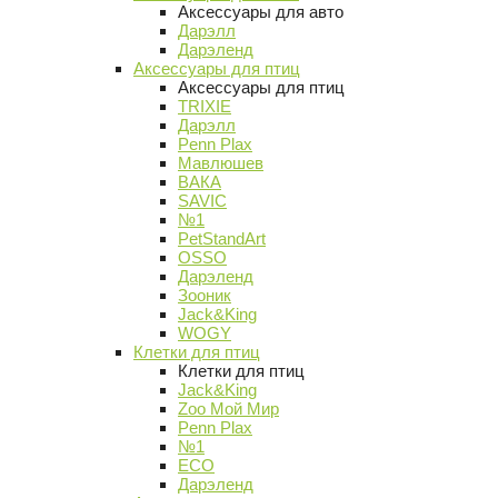
Аксессуары для авто
Дарэлл
Дарэленд
Аксессуары для птиц
Аксессуары для птиц
TRIXIE
Дарэлл
Penn Plax
Мавлюшев
ВАКА
SAVIC
№1
PetStandArt
OSSO
Дарэленд
Зооник
Jack&King
WOGY
Клетки для птиц
Клетки для птиц
Jack&King
Zoo Мой Мир
Penn Plax
№1
ECO
Дарэленд