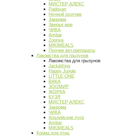
МИСТЕР АЛЕКС
Padovan
Ночной охотник
Закрома
Зверье мое
ЧИКА
Ambar
Zoonya
MIKIMEALS
Прочие вет.препараты
Лакомства для грызунов
Лакомства для грызунов
Jack&King
Happy Jungle
LITTLE ONE
ВАКА
ЗООМИР
ЖОРКА
КУЗЯ
МИСТЕР АЛЕКС
Закрома
ЧИКА
Альпийские луга
Ambar
MIKIMEALS
Корма для птиц