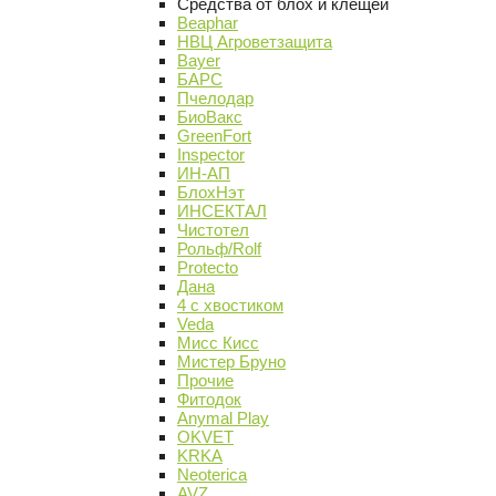
Средства от блох и клещей
Beaphar
НВЦ Агроветзащита
Bayer
БАРС
Пчелодар
БиоВакс
GreenFort
Inspector
ИН-АП
БлохНэт
ИНСЕКТАЛ
Чистотел
Рольф/Rolf
Protecto
Дана
4 с хвостиком
Veda
Мисс Кисс
Мистер Бруно
Прочие
Фитодок
Anymal Play
OKVET
KRKA
Neoterica
AVZ