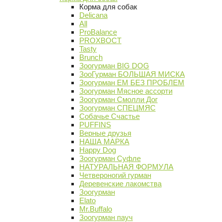
Корма для собак
Delicana
All
ProBalance
PROХВОСТ
Tasty
Brunch
Зоогурман BIG DOG
ЗооГурман БОЛЬШАЯ МИСКА
Зоогурман ЕМ БЕЗ ПРОБЛЕМ
Зоогурман Мясное ассорти
Зоогурман Смолли Дог
Зоогурман СПЕЦМЯС
Собачье Счастье
PUFFINS
Верные друзья
НАША МАРКА
Happy Dog
Зоогурман Суфле
НАТУРАЛЬНАЯ ФОРМУЛА
Четвероногий гурман
Деревенские лакомства
Зоогурман
Elato
Mr.Buffalo
Зоогурман пауч