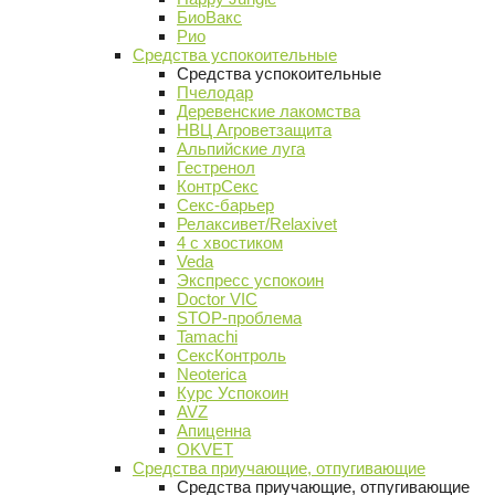
БиоВакс
Рио
Средства успокоительные
Средства успокоительные
Пчелодар
Деревенские лакомства
НВЦ Агроветзащита
Альпийские луга
Гестренол
КонтрСекс
Секс-барьер
Релаксивет/Relaxivet
4 с хвостиком
Veda
Экспресс успокоин
Doctor VIC
STOP-проблема
Tamachi
СексКонтроль
Neoterica
Курс Успокоин
AVZ
Апиценна
OKVET
Средства приучающие, отпугивающие
Средства приучающие, отпугивающие