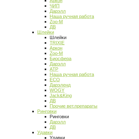
Аркон
ЧИП
Дарэлл
Наша ручная работа
Zoo-M
ДВ
Шлейки
Шлейки
TRIXIE
Аркон
Zoo-M
Биосфера
Дарэлл
АТР
Наша ручная работа
ECO
Дарэленд
WOGY
Jack&King
ДВ
Прочие вет.препараты
Ринговки
Ринговки
Дарэлл
ДВ
Удавки
Удавки