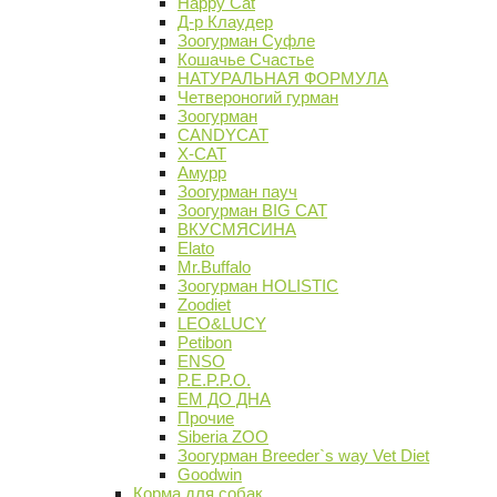
Happy Cat
Д-р Клаудер
Зоогурман Суфле
Кошачье Счастье
НАТУРАЛЬНАЯ ФОРМУЛА
Четвероногий гурман
Зоогурман
CANDYCAT
X-CAT
Амурр
Зоогурман пауч
Зоогурман BIG CAT
ВКУСМЯСИНА
Elato
Mr.Buffalo
Зоогурман HOLISTIC
Zoodiet
LEO&LUCY
Petibon
ENSO
P.E.P.P.O.
ЕМ ДО ДНА
Прочие
Siberia ZOO
Зоогурман Breeder`s way Vet Diet
Goodwin
Корма для собак