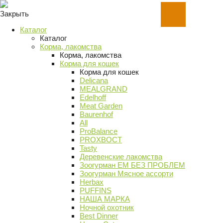
Закрыть
Каталог
Каталог
Корма, лакомства
Корма, лакомства
Корма для кошек
Корма для кошек
Delicana
MEALGRAND
Edelhoff
Meat Garden
Baurenhof
All
ProBalance
PROХВОСТ
Tasty
Деревенские лакомства
Зоогурман ЕМ БЕЗ ПРОБЛЕМ
Зоогурман Мясное ассорти
Herbax
PUFFINS
НАША МАРКА
Ночной охотник
Best Dinner