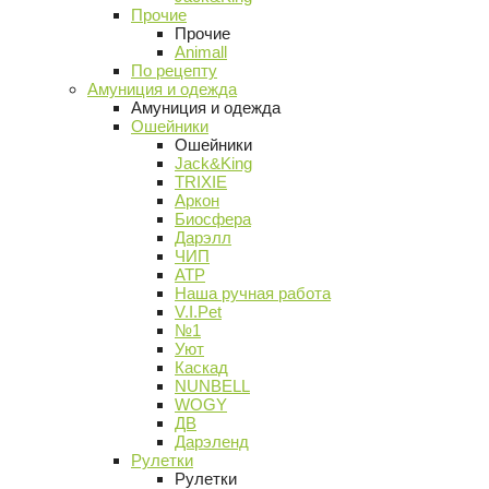
Прочие
Прочие
Animall
По рецепту
Амуниция и одежда
Амуниция и одежда
Ошейники
Ошейники
Jack&King
TRIXIE
Аркон
Биосфера
Дарэлл
ЧИП
АТР
Наша ручная работа
V.I.Pet
№1
Уют
Каскад
NUNBELL
WOGY
ДВ
Дарэленд
Рулетки
Рулетки