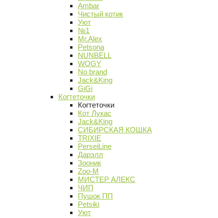
Ambar
Чистый котик
Уют
№1
Mr.Alex
Petsona
NUNBELL
WOGY
No brand
Jack&King
GiGi
Когтеточки
Когтеточки
Кот Лукас
Jack&King
СИБИРСКАЯ КОШКА
TRIXIE
PerseiLine
Дарэлл
Зооник
Zoo-M
МИСТЕР АЛЕКС
ЧИП
Пушок ПП
Petsiki
Уют