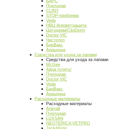
БАРС
Пчелодар
CLINY
STOP-проблема
Veda
НВЦ Агроветзащита
Цитодерм/CitoDerm
Doctor VIC
Чистотел
БиоВакс
Апиценна
Средства для ухода за лапами
Средства для ухода за лапами
Mr.Gee
Айда гулять!
Пчелодар
Doctor VIC
Veda
БиоВакс
Апиценна
Расходные материалы
Расходные материалы
Animall
Пчелодар
LUXSAN
NEOTERICA VETPRO
Jack&King