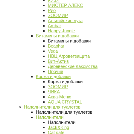
КУЗЯ
МИСТЕР АЛЕКС
Рио
ЗООМИР
Альпийские луга
Ambar
Happy Jungle
Витамины и добавки
Витамины и добавки
Beaphar
Veda
НВЦ Агроветзащита
Вит-Актив
Деревенские лакомства
Прочие
Корма и добавки
Корма и добавки
ЗООМИР
ЧИКА
Аква-Меню
AQUA CRYSTAL
Наполнители для туалетов
Наполнители для туалетов
Наполнители
Наполнители
Jack&King
Cat safe