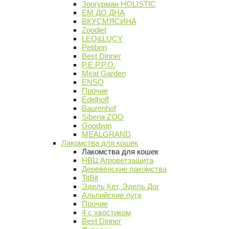
Зоогурман HOLISTIC
ЕМ ДО ДНА
ВКУСМЯСИНА
Zoodiet
LEO&LUCY
Petibon
Best Dinner
P.E.P.P.O.
Meat Garden
ENSO
Прочие
Edelhoff
Baurenhof
Siberia ZOO
Goodwin
MEALGRAND
Лакомства для кошек
Лакомства для кошек
НВЦ Агроветзащита
Деревенские лакомства
TitBit
Эдель Кет, Эдель Дог
Альпийские луга
Прочие
4 с хвостиком
Best Dinner