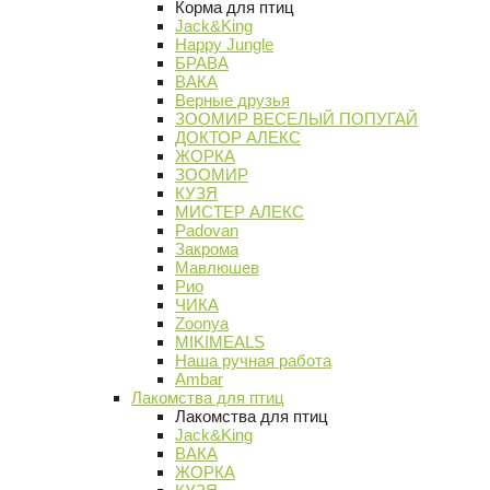
Корма для птиц
Jack&King
Happy Jungle
БРАВА
ВАКА
Верные друзья
ЗООМИР ВЕСЕЛЫЙ ПОПУГАЙ
ДОКТОР АЛЕКС
ЖОРКА
ЗООМИР
КУЗЯ
МИСТЕР АЛЕКС
Padovan
Закрома
Мавлюшев
Рио
ЧИКА
Zoonya
MIKIMEALS
Наша ручная работа
Ambar
Лакомства для птиц
Лакомства для птиц
Jack&King
ВАКА
ЖОРКА