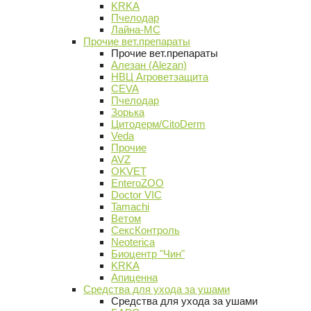
KRKA
Пчелодар
Лайна-МС
Прочие вет.препараты
Прочие вет.препараты
Алезан (Alezan)
НВЦ Агроветзащита
CEVA
Пчелодар
Зорька
Цитодерм/CitoDerm
Veda
Прочие
AVZ
OKVET
EnteroZOO
Doctor VIC
Tamachi
Ветом
СексКонтроль
Neoterica
Биоцентр "Чин"
KRKA
Апиценна
Средства для ухода за ушами
Средства для ухода за ушами