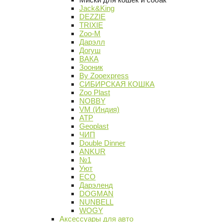
Jack&King
DEZZIE
TRIXIE
Zoo-M
Дарэлл
Догуш
ВАКА
Зооник
By Zooexpress
СИБИРСКАЯ КОШКА
Zoo Plast
NOBBY
VM (Индия)
АТР
Geoplast
ЧИП
Double Dinner
ANKUR
№1
Уют
ECO
Дарэленд
DOGMAN
NUNBELL
WOGY
Аксессуары для авто