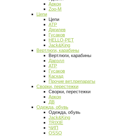
Аркон
Zoo-M
Цепи
Цепи
АТР
Дягилев
Гусаков
HELLO-PET
Jack&King
Вертлюги, карабины
Вертлюги, карабины
Дарэлл
АТР
Гусаков
Каскад
Прочие вет.препараты
Сворки, перестежки
Сворки, перестежки
Аркон
ДВ
Одежда, обувь
Одежда, обувь
Jack&King
TRIXIE
ЧИП
OSSO