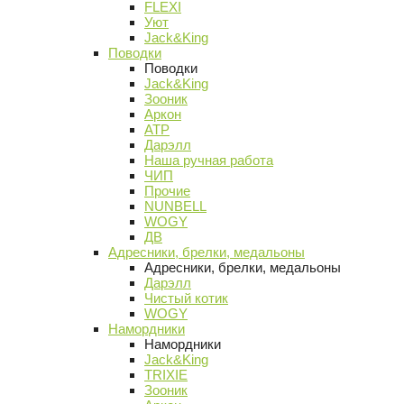
FLEXI
Уют
Jack&King
Поводки
Поводки
Jack&King
Зооник
Аркон
АТР
Дарэлл
Наша ручная работа
ЧИП
Прочие
NUNBELL
WOGY
ДВ
Адресники, брелки, медальоны
Адресники, брелки, медальоны
Дарэлл
Чистый котик
WOGY
Намордники
Намордники
Jack&King
TRIXIE
Зооник