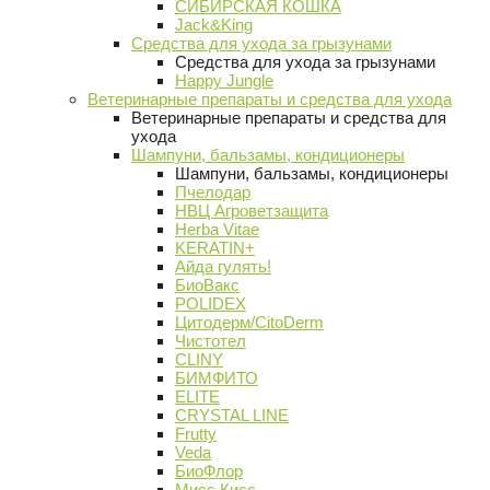
СИБИРСКАЯ КОШКА
Jack&King
Средства для ухода за грызунами
Средства для ухода за грызунами
Happy Jungle
Ветеринарные препараты и средства для ухода
Ветеринарные препараты и средства для
ухода
Шампуни, бальзамы, кондиционеры
Шампуни, бальзамы, кондиционеры
Пчелодар
НВЦ Агроветзащита
Herba Vitae
KERATIN+
Айда гулять!
БиоВакс
POLIDEX
Цитодерм/CitoDerm
Чистотел
CLINY
БИМФИТО
ELITE
CRYSTAL LINE
Frutty
Veda
БиоФлор
Мисс Кисс