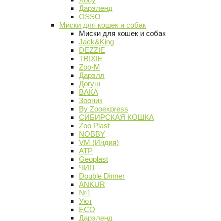
Дарэленд
OSSO
Миски для кошек и собак
Миски для кошек и собак
Jack&King
DEZZIE
TRIXIE
Zoo-M
Дарэлл
Догуш
ВАКА
Зооник
By Zooexpress
СИБИРСКАЯ КОШКА
Zoo Plast
NOBBY
VM (Индия)
АТР
Geoplast
ЧИП
Double Dinner
ANKUR
№1
Уют
ECO
Дарэленд