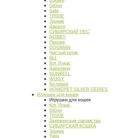
Doglike
GiGwi
Safe
TRIXIE
Зооник
Дарэлл
СИБИРСКИЙ ПЕС
NOBBY
Прочие
DOGMAN
Чистый котик
№1
Кот Лукас
Дарэленд
NUNBELL
WOGY
No brand
HOMEPET SILVER SERIES
Игрушки для кошек
Игрушки для кошек
Кот Лукас
GiGwi
TRIXIE
Деревенские лакомства
СИБИРСКАЯ КОШКА
Зооник
TitBit