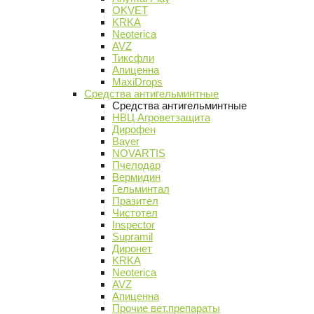
OKVET
KRKA
Neoterica
AVZ
Тиксфли
Апиценна
MaxiDrops
Средства антигельминтные
Средства антигельминтные
НВЦ Агроветзащита
Дирофен
Bayer
NOVARTIS
Пчелодар
Вермидин
Гельминтал
Празител
Чистотел
Inspector
Supramil
Диронет
KRKA
Neoterica
AVZ
Апиценна
Прочие вет.препараты