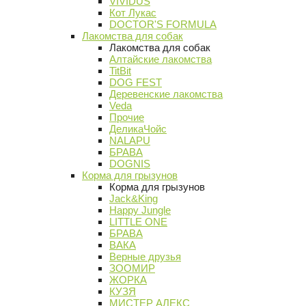
VIVIDUS
Кот Лукас
DOCTOR'S FORMULA
Лакомства для собак
Лакомства для собак
Алтайские лакомства
TitBit
DOG FEST
Деревенские лакомства
Veda
Прочие
ДеликаЧойс
NALAPU
БРАВА
DOGNIS
Корма для грызунов
Корма для грызунов
Jack&King
Happy Jungle
LITTLE ONE
БРАВА
ВАКА
Верные друзья
ЗООМИР
ЖОРКА
КУЗЯ
МИСТЕР АЛЕКС