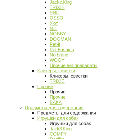
Jack&King
TRIXIE
ЧИП
OSSO
Уют
№1
NOBBY
DOGMAN
Pet-it
Pet Fashion
No brand
WOGY
Прочие вет.препараты
Кликеры, свистки
Кликеры, свистки
TRIXIE
Прочие
Прочие
Прочие
ВАКА
Предметы для содержания
Предметы для содержания
Игрушки для собак
Игрушки для собак
Jack&King
COMFY