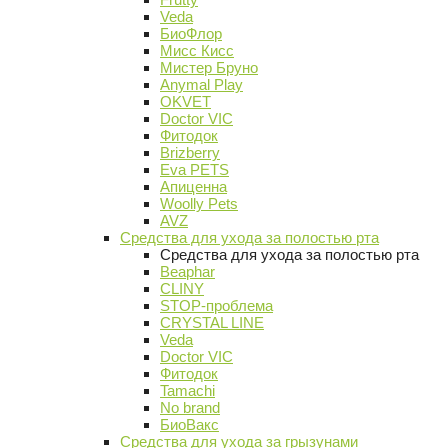
Veda
БиоФлор
Мисс Кисс
Мистер Бруно
Anymal Play
OKVET
Doctor VIC
Фитодок
Brizberry
Eva PETS
Апиценна
Woolly Pets
AVZ
Средства для ухода за полостью рта
Средства для ухода за полостью рта
Beaphar
CLINY
STOP-проблема
CRYSTAL LINE
Veda
Doctor VIC
Фитодок
Tamachi
No brand
БиоВакс
Средства для ухода за грызунами