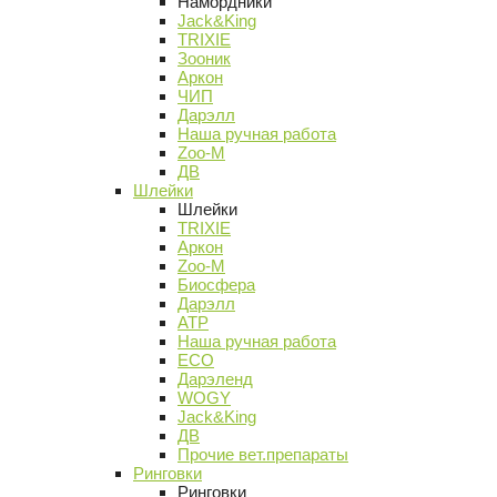
Намордники
Jack&King
TRIXIE
Зооник
Аркон
ЧИП
Дарэлл
Наша ручная работа
Zoo-M
ДВ
Шлейки
Шлейки
TRIXIE
Аркон
Zoo-M
Биосфера
Дарэлл
АТР
Наша ручная работа
ECO
Дарэленд
WOGY
Jack&King
ДВ
Прочие вет.препараты
Ринговки
Ринговки