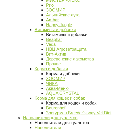
МИСТЕР АЛЕКС
Рио
ЗООМИР
Альпийские луга
Ambar
Happy Jungle
Витамины и добавки
Витамины и добавки
Beaphar
Veda
НВЦ Агроветзащита
Вит-Актив
Деревенские лакомства
Прочие
Корма и добавки
Корма и добавки
ЗООМИР
ЧИКА
Аква-Меню
AQUA CRYSTAL
Корма для кошек и собак
Корма для кошек и собак
Baurenhof
Зоогурман Breeder`s way Vet Diet
Наполнители для туалетов
Наполнители для туалетов
Наполнители