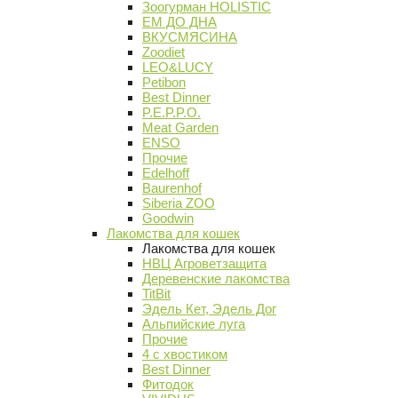
Зоогурман HOLISTIC
ЕМ ДО ДНА
ВКУСМЯСИНА
Zoodiet
LEO&LUCY
Petibon
Best Dinner
P.E.P.P.O.
Meat Garden
ENSO
Прочие
Edelhoff
Baurenhof
Siberia ZOO
Goodwin
Лакомства для кошек
Лакомства для кошек
НВЦ Агроветзащита
Деревенские лакомства
TitBit
Эдель Кет, Эдель Дог
Альпийские луга
Прочие
4 с хвостиком
Best Dinner
Фитодок