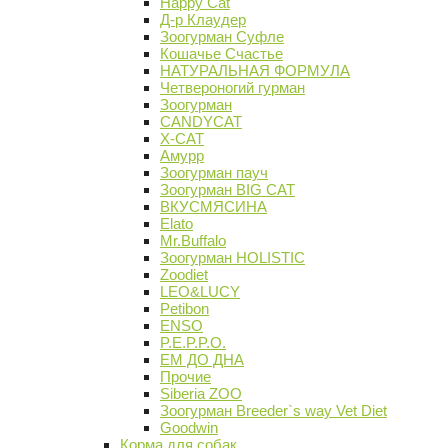
Happy Cat
Д-р Клаудер
Зоогурман Суфле
Кошачье Счастье
НАТУРАЛЬНАЯ ФОРМУЛА
Четвероногий гурман
Зоогурман
CANDYCAT
X-CAT
Амурр
Зоогурман пауч
Зоогурман BIG CAT
ВКУСМЯСИНА
Elato
Mr.Buffalo
Зоогурман HOLISTIC
Zoodiet
LEO&LUCY
Petibon
ENSO
P.E.P.P.O.
ЕМ ДО ДНА
Прочие
Siberia ZOO
Зоогурман Breeder`s way Vet Diet
Goodwin
Корма для собак