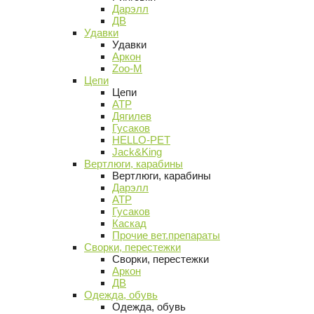
Дарэлл
ДВ
Удавки
Удавки
Аркон
Zoo-M
Цепи
Цепи
АТР
Дягилев
Гусаков
HELLO-PET
Jack&King
Вертлюги, карабины
Вертлюги, карабины
Дарэлл
АТР
Гусаков
Каскад
Прочие вет.препараты
Сворки, перестежки
Сворки, перестежки
Аркон
ДВ
Одежда, обувь
Одежда, обувь