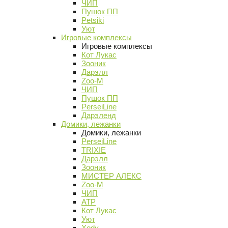
ЧИП
Пушок ПП
Petsiki
Уют
Игровые комплексы
Игровые комплексы
Кот Лукас
Зооник
Дарэлл
Zoo-M
ЧИП
Пушок ПП
PerseiLine
Дарэленд
Домики, лежанки
Домики, лежанки
PerseiLine
TRIXIE
Дарэлл
Зооник
МИСТЕР АЛЕКС
Zoo-M
ЧИП
АТР
Кот Лукас
Уют
Xody