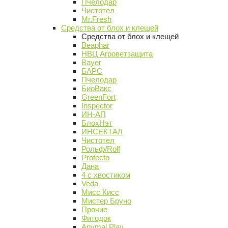
Пчелодар
Чистотел
Mr.Fresh
Средства от блох и клещей
Средства от блох и клещей
Beaphar
НВЦ Агроветзащита
Bayer
БАРС
Пчелодар
БиоВакс
GreenFort
Inspector
ИН-АП
БлохНэт
ИНСЕКТАЛ
Чистотел
Рольф/Rolf
Protecto
Дана
4 с хвостиком
Veda
Мисс Кисс
Мистер Бруно
Прочие
Фитодок
Anymal Play