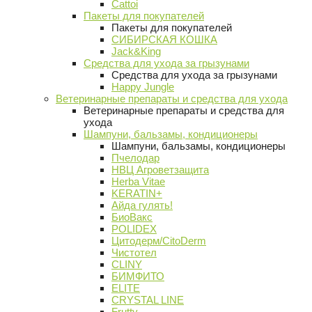
Cattoi
Пакеты для покупателей
Пакеты для покупателей
СИБИРСКАЯ КОШКА
Jack&King
Средства для ухода за грызунами
Средства для ухода за грызунами
Happy Jungle
Ветеринарные препараты и средства для ухода
Ветеринарные препараты и средства для
ухода
Шампуни, бальзамы, кондиционеры
Шампуни, бальзамы, кондиционеры
Пчелодар
НВЦ Агроветзащита
Herba Vitae
KERATIN+
Айда гулять!
БиоВакс
POLIDEX
Цитодерм/CitoDerm
Чистотел
CLINY
БИМФИТО
ELITE
CRYSTAL LINE
Frutty