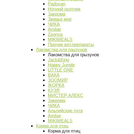
Padovan
Ночной охотник
Закрома
Зверье мое
ЧИКА
Ambar
Zoonya
MIKIMEALS
Прочие вет.препараты
Лакомства для грызунов
Лакомства для грызунов
Jack&King
Happy Jungle
LITTLE ONE
ВАКА
ЗООМИР
ЖОРКА
КУЗЯ
МИСТЕР АЛЕКС
Закрома
ЧИКА
Альпийские луга
Ambar
MIKIMEALS
Корма для птиц
Корма для птиц