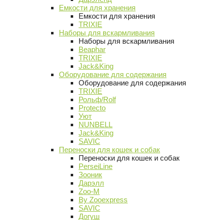
Емкости для хранения
Емкости для хранения
TRIXIE
Наборы для вскармливания
Наборы для вскармливания
Beaphar
TRIXIE
Jack&King
Оборудование для содержания
Оборудование для содержания
TRIXIE
Рольф/Rolf
Protecto
Уют
NUNBELL
Jack&King
SAVIC
Переноски для кошек и собак
Переноски для кошек и собак
PerseiLine
Зооник
Дарэлл
Zoo-M
By Zooexpress
SAVIC
Догуш