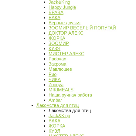
Jack&King
Happy Jungle
БРАВА
ВАКА
Верные друзья
ЗООМИР ВЕСЕЛЫЙ ПОПУГАЙ
ДОКТОР АЛЕКС
ЖОРКА
ЗООМИР
КУЗЯ
МИСТЕР АЛЕКС
Padovan
Закрома
Мавлюшев
Рио
ЧИКА
Zoonya
MIKIMEALS
Наша ручная работа
Ambar
Лакомства для птиц
Лакомства для птиц
Jack&King
ВАКА
ЖОРКА
КУЗЯ