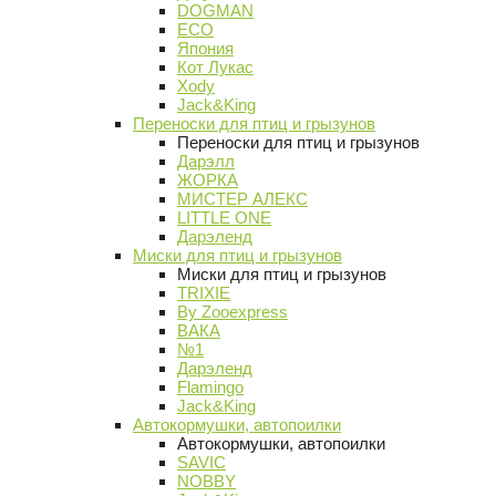
DOGMAN
ECO
Япония
Кот Лукас
Xody
Jack&King
Переноски для птиц и грызунов
Переноски для птиц и грызунов
Дарэлл
ЖОРКА
МИСТЕР АЛЕКС
LITTLE ONE
Дарэленд
Миски для птиц и грызунов
Миски для птиц и грызунов
TRIXIE
By Zooexpress
ВАКА
№1
Дарэленд
Flamingo
Jack&King
Автокормушки, автопоилки
Автокормушки, автопоилки
SAVIC
NOBBY