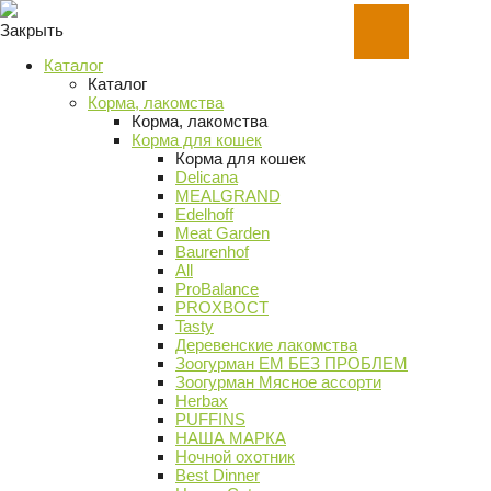
Закрыть
Каталог
Каталог
Корма, лакомства
Корма, лакомства
Корма для кошек
Корма для кошек
Delicana
MEALGRAND
Edelhoff
Meat Garden
Baurenhof
All
ProBalance
PROХВОСТ
Tasty
Деревенские лакомства
Зоогурман ЕМ БЕЗ ПРОБЛЕМ
Зоогурман Мясное ассорти
Herbax
PUFFINS
НАША МАРКА
Ночной охотник
Best Dinner