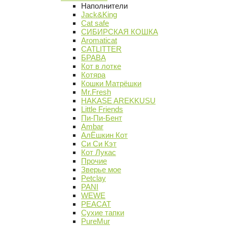
Наполнители
Jack&King
Cat safe
СИБИРСКАЯ КОШКА
Aromaticat
CATLITTER
БРАВА
Кот в лотке
Котяра
Кошки Матрёшки
Mr.Fresh
HAKASE AREKKUSU
Little Friends
Пи-Пи-Бент
Ambar
АлЁшкин Кот
Си Си Кэт
Кот Лукас
Прочие
Зверье мое
Petclay
PANI
WEWE
PEACAT
Сухие тапки
PureMur