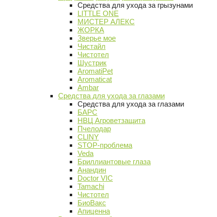
Средства для ухода за грызунами
LITTLE ONE
МИСТЕР АЛЕКС
ЖОРКА
Зверье мое
Чистайл
Чистотел
Шустрик
AromatiPet
Aromaticat
Ambar
Средства для ухода за глазами
Средства для ухода за глазами
БАРС
НВЦ Агроветзащита
Пчелодар
CLINY
STOP-проблема
Veda
Бриллиантовые глаза
Анандин
Doctor VIC
Tamachi
Чистотел
БиоВакс
Апиценна