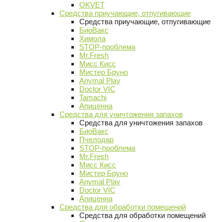
OKVET
Средства приучающие, отпугивающие
Средства приучающие, отпугивающие
БиоВакс
Химола
STOP-проблема
Mr.Fresh
Мисс Кисс
Мистер Бруно
Anymal Play
Doctor VIC
Tamachi
Апиценна
Средства для уничтожения запахов
Средства для уничтожения запахов
БиоВакс
Пчелодар
STOP-проблема
Mr.Fresh
Мисс Кисс
Мистер Бруно
Anymal Play
Doctor VIC
Апиценна
Средства для обработки помещений
Средства для обработки помещений