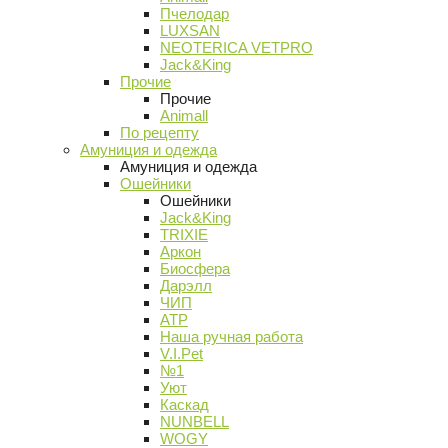
Пчелодар
LUXSAN
NEOTERICA VETPRO
Jack&King
Прочие
Прочие
Animall
По рецепту
Амуниция и одежда
Амуниция и одежда
Ошейники
Ошейники
Jack&King
TRIXIE
Аркон
Биосфера
Дарэлл
ЧИП
АТР
Наша ручная работа
V.I.Pet
№1
Уют
Каскад
NUNBELL
WOGY