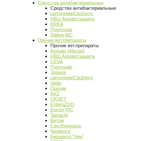
Средства антибактериальные
Средства антибактериальные
Цитодерм/CitoDerm
НВЦ Агроветзащита
KRKA
Пчелодар
Лайна-МС
Прочие вет.препараты
Прочие вет.препараты
Алезан (Alezan)
НВЦ Агроветзащита
CEVA
Пчелодар
Зорька
Цитодерм/CitoDerm
Veda
Прочие
AVZ
OKVET
EnteroZOO
Doctor VIC
Tamachi
Ветом
СексКонтроль
Neoterica
Биоцентр "Чин"