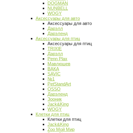
DOGMAN
NUNBELL
WOGY
Аксессуары для авто
Аксессуары для авто
Дарэлл
Дарэленд
Аксессуары для птиц
Аксессуары для птиц
TRIXIE
Дарэлл
Penn Plax
Мавлюшев
ВАКА
SAVIC
№1
PetStandArt
OSSO
Дарэленд
Зооник
Jack&King
WOGY
Клетки для птиц
Клетки для птиц
Jack&King
Zoo Мой Мир