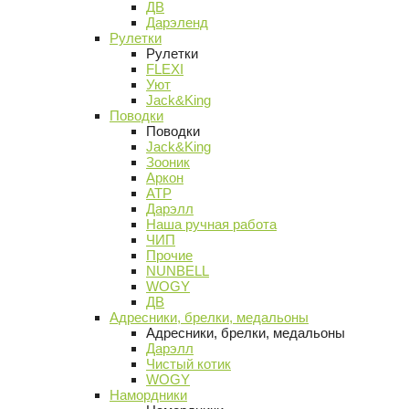
ДВ
Дарэленд
Рулетки
Рулетки
FLEXI
Уют
Jack&King
Поводки
Поводки
Jack&King
Зооник
Аркон
АТР
Дарэлл
Наша ручная работа
ЧИП
Прочие
NUNBELL
WOGY
ДВ
Адресники, брелки, медальоны
Адресники, брелки, медальоны
Дарэлл
Чистый котик
WOGY
Намордники