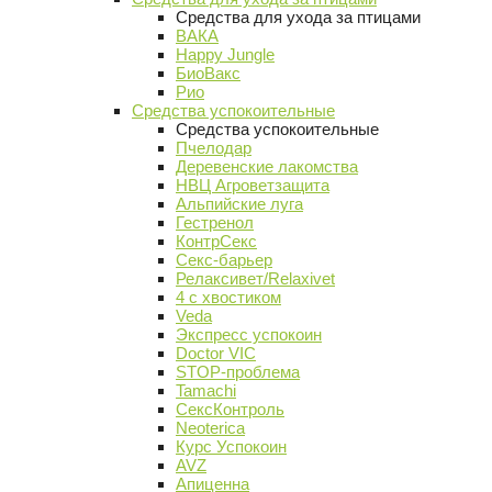
Средства для ухода за птицами
ВАКА
Happy Jungle
БиоВакс
Рио
Средства успокоительные
Средства успокоительные
Пчелодар
Деревенские лакомства
НВЦ Агроветзащита
Альпийские луга
Гестренол
КонтрСекс
Секс-барьер
Релаксивет/Relaxivet
4 с хвостиком
Veda
Экспресс успокоин
Doctor VIC
STOP-проблема
Tamachi
СексКонтроль
Neoterica
Курс Успокоин
AVZ
Апиценна