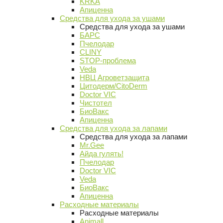
KRKA
Апиценна
Средства для ухода за ушами
Средства для ухода за ушами
БАРС
Пчелодар
CLINY
STOP-проблема
Veda
НВЦ Агроветзащита
Цитодерм/CitoDerm
Doctor VIC
Чистотел
БиоВакс
Апиценна
Средства для ухода за лапами
Средства для ухода за лапами
Mr.Gee
Айда гулять!
Пчелодар
Doctor VIC
Veda
БиоВакс
Апиценна
Расходные материалы
Расходные материалы
Animall