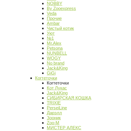
NOBBY
By Zooexpress
Veda
Прочие
Ambar
Чистый котик
Уют
№1
Mr.Alex
Petsona
NUNBELL
WOGY
No brand
Jack&King
GiGi
Когтеточки
Когтеточки
Кот Лукас
Jack&King
СИБИРСКАЯ КОШКА
TRIXIE
PerseiLine
Дарэлл
Зооник
Zoo-M
МИСТЕР АЛЕКС