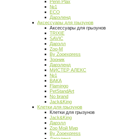
Penn Plax
№1
ECO
Дарэленд
Аксессуары для грызунов
Аксессуары для грызунов
TRIXIE
SAVIC
Дарэлл
Zoo-M
By Zooexpress
Зооник
Дарэленд
МИСТЕР АЛЕКС
№1
ВАКА
Flamingo
PetStandArt
No brand
Jack&King
Клетки для грызунов
Клетки для грызунов
Jack&King
Дарэлл
Zoo Мой Мир
By Zooexpress
Дарэленд