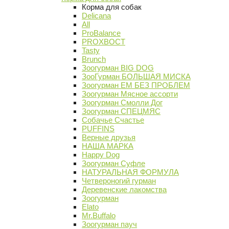
Корма для собак
Delicana
All
ProBalance
PROХВОСТ
Tasty
Brunch
Зоогурман BIG DOG
ЗооГурман БОЛЬШАЯ МИСКА
Зоогурман ЕМ БЕЗ ПРОБЛЕМ
Зоогурман Мясное ассорти
Зоогурман Смолли Дог
Зоогурман СПЕЦМЯС
Собачье Счастье
PUFFINS
Верные друзья
НАША МАРКА
Happy Dog
Зоогурман Суфле
НАТУРАЛЬНАЯ ФОРМУЛА
Четвероногий гурман
Деревенские лакомства
Зоогурман
Elato
Mr.Buffalo
Зоогурман пауч