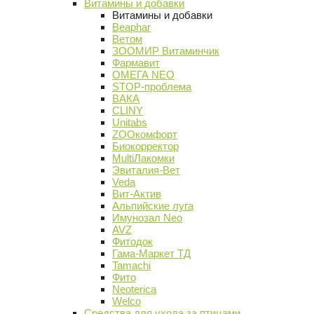
Витамины и добавки
Витамины и добавки
Beaphar
Ветом
ЗООМИР Витаминчик
Фармавит
ОМЕГА NEO
STOP-проблема
ВАКА
CLINY
Unitabs
ZOOкомфорт
Биокорректор
MultiЛакомки
Эвиталия-Вет
Veda
Вит-Актив
Альпийские луга
Имунозал Neo
AVZ
Фитодок
Гама-Маркет ТД
Tamachi
Фито
Neoterica
Welco
Средства для ухода за птицами