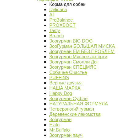
Корма для собак
Delicana
All
ProBalance
PROХВОСТ
Tasty
Brunch
Зоогурман BIG DOG
ЗооГурман БОЛЬШАЯ МИСКА
Зоогурман ЕМ БЕЗ ПРОБЛЕМ
Зоогурман Мясное ассорти
Зоогурман Смолли Дог
Зоогурман СПЕЦМЯС
Собачье Счастье
PUFFINS
Верные друзья
НАША МАРКА
Happy Dog
Зоогурман Суфле
НАТУРАЛЬНАЯ ФОРМУЛА
Четвероногий гурман
Деревенские лакомства
Зоогурман
Elato
Mr.Buffalo
Зоогурман пауч