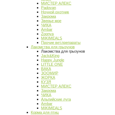
МИСТЕР АЛЕКС
Padovan
Ночной охотник
Закрома
Зверье мое
ЧИКА
Ambar
Zoonya
MIKIMEALS
Прочие вет.препараты
Лакомства для грызунов
Лакомства для грызунов
Jack&King
Happy Jungle
LITTLE ONE
ВАКА
ЗООМИР
ЖОРКА
КУЗЯ
МИСТЕР АЛЕКС
Закрома
ЧИКА
Альпийские луга
Ambar
MIKIMEALS
Корма для птиц