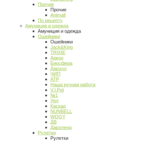
Прочие
Прочие
Animall
По рецепту
Амуниция и одежда
Амуниция и одежда
Ошейники
Ошейники
Jack&King
TRIXIE
Аркон
Биосфера
Дарэлл
ЧИП
АТР
Наша ручная работа
V.I.Pet
№1
Уют
Каскад
NUNBELL
WOGY
ДВ
Дарэленд
Рулетки
Рулетки