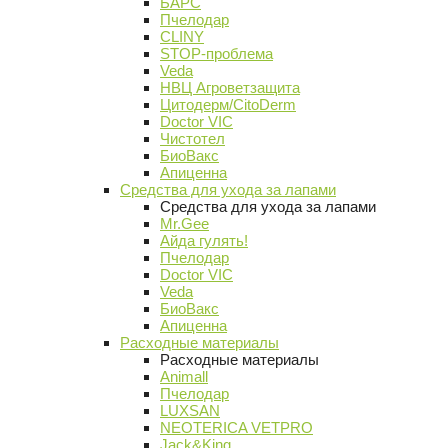
БАРС
Пчелодар
CLINY
STOP-проблема
Veda
НВЦ Агроветзащита
Цитодерм/CitoDerm
Doctor VIC
Чистотел
БиоВакс
Апиценна
Средства для ухода за лапами
Средства для ухода за лапами
Mr.Gee
Айда гулять!
Пчелодар
Doctor VIC
Veda
БиоВакс
Апиценна
Расходные материалы
Расходные материалы
Animall
Пчелодар
LUXSAN
NEOTERICA VETPRO
Jack&King