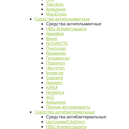
Тиксфли
Апиценна
MaxiDrops
Средства антигельминтные
Средства антигельминтные
НВЦ Агроветзащита
Дирофен
Bayer
NOVARTIS
Пчелодар
Вермидин
Гельминтал
Празител
Чистотел
Inspector
Supramil
Диронет
KRKA
Neoterica
AVZ
Апиценна
Прочие вет.препараты
Средства антибактериальные
Средства антибактериальные
Цитодерм/CitoDerm
НВЦ Агроветзащита