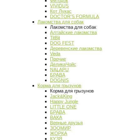
Фитодок
VIVIDUS
Кот Лукас
DOCTOR'S FORMULA
Лакомства для собак
Лакомства для собак
Алтайские лакомства
TitBit
DOG FEST
Деревенские лакомства
Veda
Прочие
ДеликаЧойс
NALAPU
БРАВА
DOGNIS
Корма для грызунов
Корма для грызунов
Jack&King
Happy Jungle
LITTLE ONE
БРАВА
ВАКА
Верные друзья
ЗООМИР
ЖОРКА
КУЗЯ