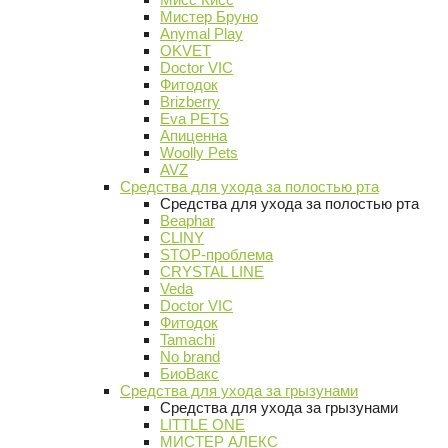
Мистер Бруно
Anymal Play
OKVET
Doctor VIC
Фитодок
Brizberry
Eva PETS
Апиценна
Woolly Pets
AVZ
Средства для ухода за полостью рта
Средства для ухода за полостью рта
Beaphar
CLINY
STOP-проблема
CRYSTAL LINE
Veda
Doctor VIC
Фитодок
Tamachi
No brand
БиоВакс
Средства для ухода за грызунами
Средства для ухода за грызунами
LITTLE ONE
МИСТЕР АЛЕКС