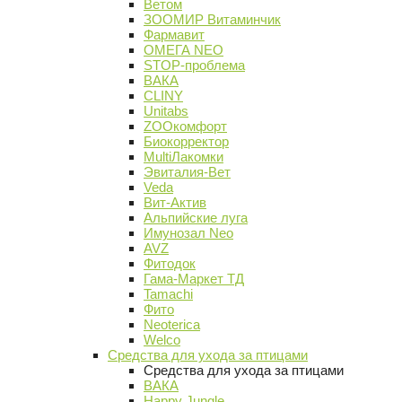
Ветом
ЗООМИР Витаминчик
Фармавит
ОМЕГА NEO
STOP-проблема
ВАКА
CLINY
Unitabs
ZOOкомфорт
Биокорректор
MultiЛакомки
Эвиталия-Вет
Veda
Вит-Актив
Альпийские луга
Имунозал Neo
AVZ
Фитодок
Гама-Маркет ТД
Tamachi
Фито
Neoterica
Welco
Средства для ухода за птицами
Средства для ухода за птицами
ВАКА
Happy Jungle