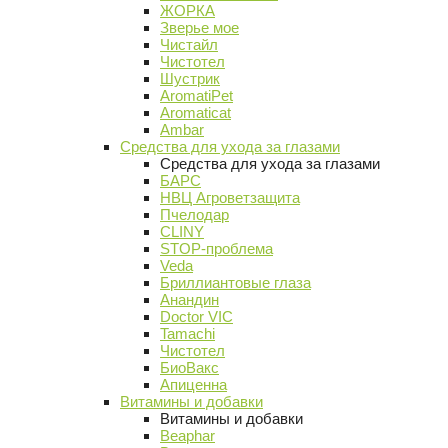
ЖОРКА
Зверье мое
Чистайл
Чистотел
Шустрик
AromatiPet
Aromaticat
Ambar
Средства для ухода за глазами
Средства для ухода за глазами
БАРС
НВЦ Агроветзащита
Пчелодар
CLINY
STOP-проблема
Veda
Бриллиантовые глаза
Анандин
Doctor VIC
Tamachi
Чистотел
БиоВакс
Апиценна
Витамины и добавки
Витамины и добавки
Beaphar