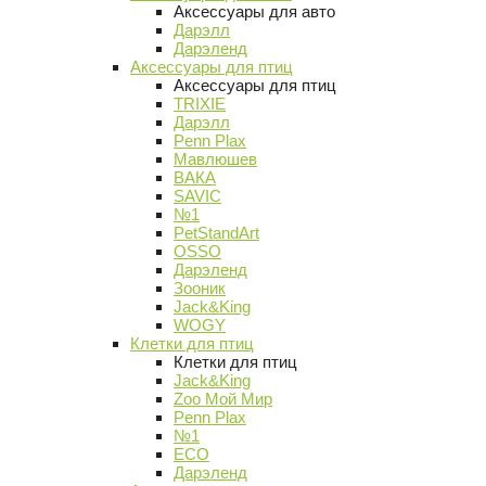
Аксессуары для авто
Дарэлл
Дарэленд
Аксессуары для птиц
Аксессуары для птиц
TRIXIE
Дарэлл
Penn Plax
Мавлюшев
ВАКА
SAVIC
№1
PetStandArt
OSSO
Дарэленд
Зооник
Jack&King
WOGY
Клетки для птиц
Клетки для птиц
Jack&King
Zoo Мой Мир
Penn Plax
№1
ECO
Дарэленд