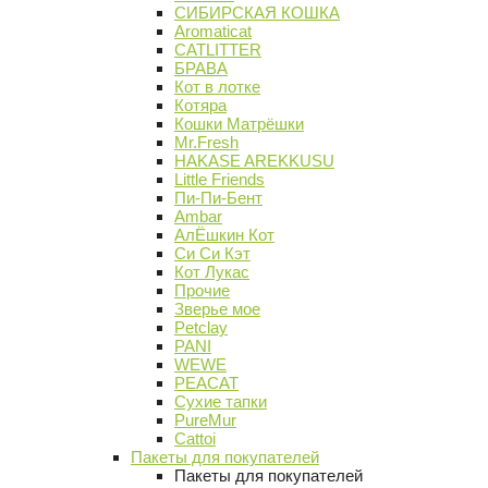
СИБИРСКАЯ КОШКА
Aromaticat
CATLITTER
БРАВА
Кот в лотке
Котяра
Кошки Матрёшки
Mr.Fresh
HAKASE AREKKUSU
Little Friends
Пи-Пи-Бент
Ambar
АлЁшкин Кот
Си Си Кэт
Кот Лукас
Прочие
Зверье мое
Petclay
PANI
WEWE
PEACAT
Сухие тапки
PureMur
Cattoi
Пакеты для покупателей
Пакеты для покупателей