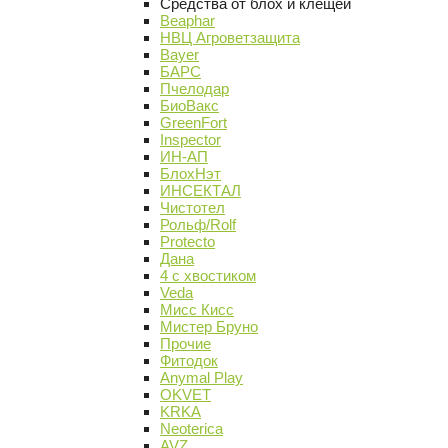
Средства от блох и клещей
Beaphar
НВЦ Агроветзащита
Bayer
БАРС
Пчелодар
БиоВакс
GreenFort
Inspector
ИН-АП
БлохНэт
ИНСЕКТАЛ
Чистотел
Рольф/Rolf
Protecto
Дана
4 с хвостиком
Veda
Мисс Кисс
Мистер Бруно
Прочие
Фитодок
Anymal Play
OKVET
KRKA
Neoterica
AVZ