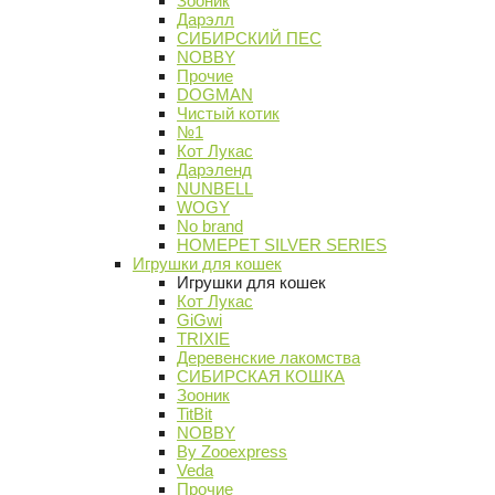
Зооник
Дарэлл
СИБИРСКИЙ ПЕС
NOBBY
Прочие
DOGMAN
Чистый котик
№1
Кот Лукас
Дарэленд
NUNBELL
WOGY
No brand
HOMEPET SILVER SERIES
Игрушки для кошек
Игрушки для кошек
Кот Лукас
GiGwi
TRIXIE
Деревенские лакомства
СИБИРСКАЯ КОШКА
Зооник
TitBit
NOBBY
By Zooexpress
Veda
Прочие