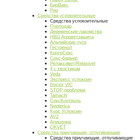
БиоВакс
Рио
Средства успокоительные
Средства успокоительные
Пчелодар
Деревенские лакомства
НВЦ Агроветзащита
Альпийские луга
Гестренол
КонтрСекс
Секс-барьер
Релаксивет/Relaxivet
4 с хвостиком
Veda
Экспресс успокоин
Doctor VIC
STOP-проблема
Tamachi
СексКонтроль
Neoterica
Курс Успокоин
AVZ
Апиценна
OKVET
Средства приучающие, отпугивающие
Средства приучающие, отпугивающие