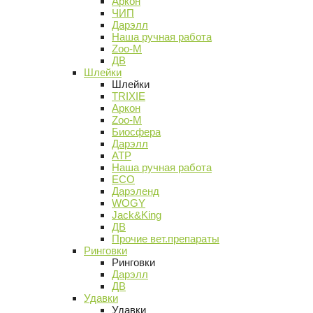
Аркон
ЧИП
Дарэлл
Наша ручная работа
Zoo-M
ДВ
Шлейки
Шлейки
TRIXIE
Аркон
Zoo-M
Биосфера
Дарэлл
АТР
Наша ручная работа
ECO
Дарэленд
WOGY
Jack&King
ДВ
Прочие вет.препараты
Ринговки
Ринговки
Дарэлл
ДВ
Удавки
Удавки