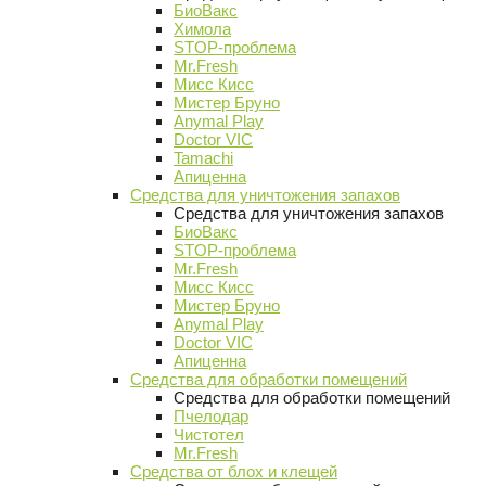
БиоВакс
Химола
STOP-проблема
Mr.Fresh
Мисс Кисс
Мистер Бруно
Anymal Play
Doctor VIC
Tamachi
Апиценна
Средства для уничтожения запахов
Средства для уничтожения запахов
БиоВакс
STOP-проблема
Mr.Fresh
Мисс Кисс
Мистер Бруно
Anymal Play
Doctor VIC
Апиценна
Средства для обработки помещений
Средства для обработки помещений
Пчелодар
Чистотел
Mr.Fresh
Средства от блох и клещей