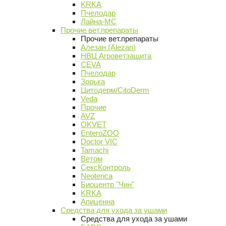
KRKA
Пчелодар
Лайна-МС
Прочие вет.препараты
Прочие вет.препараты
Алезан (Alezan)
НВЦ Агроветзащита
CEVA
Пчелодар
Зорька
Цитодерм/CitoDerm
Veda
Прочие
AVZ
OKVET
EnteroZOO
Doctor VIC
Tamachi
Ветом
СексКонтроль
Neoterica
Биоцентр "Чин"
KRKA
Апиценна
Средства для ухода за ушами
Средства для ухода за ушами