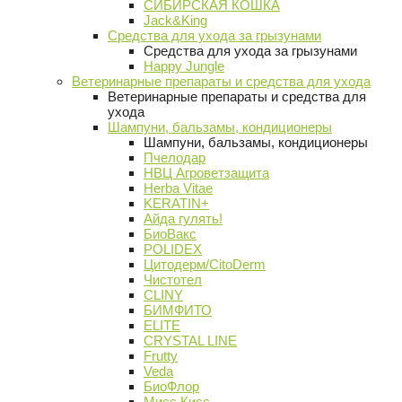
СИБИРСКАЯ КОШКА
Jack&King
Средства для ухода за грызунами
Средства для ухода за грызунами
Happy Jungle
Ветеринарные препараты и средства для ухода
Ветеринарные препараты и средства для
ухода
Шампуни, бальзамы, кондиционеры
Шампуни, бальзамы, кондиционеры
Пчелодар
НВЦ Агроветзащита
Herba Vitae
KERATIN+
Айда гулять!
БиоВакс
POLIDEX
Цитодерм/CitoDerm
Чистотел
CLINY
БИМФИТО
ELITE
CRYSTAL LINE
Frutty
Veda
БиоФлор
Мисс Кисс