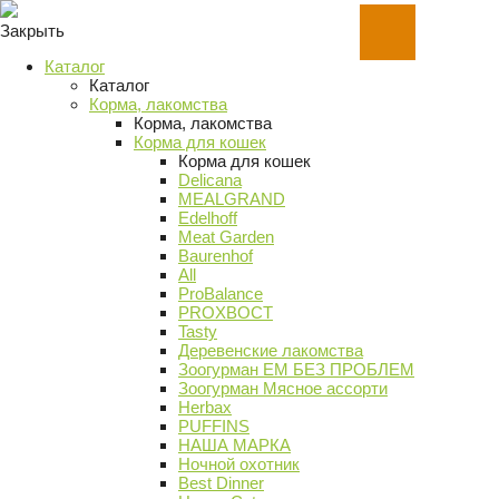
Закрыть
Каталог
Каталог
Корма, лакомства
Корма, лакомства
Корма для кошек
Корма для кошек
Delicana
MEALGRAND
Edelhoff
Meat Garden
Baurenhof
All
ProBalance
PROХВОСТ
Tasty
Деревенские лакомства
Зоогурман ЕМ БЕЗ ПРОБЛЕМ
Зоогурман Мясное ассорти
Herbax
PUFFINS
НАША МАРКА
Ночной охотник
Best Dinner