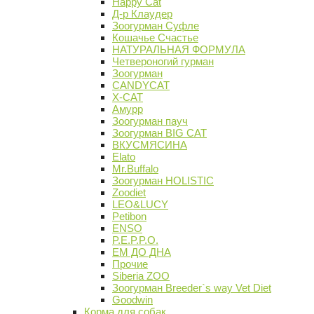
Happy Cat
Д-р Клаудер
Зоогурман Суфле
Кошачье Счастье
НАТУРАЛЬНАЯ ФОРМУЛА
Четвероногий гурман
Зоогурман
CANDYCAT
X-CAT
Амурр
Зоогурман пауч
Зоогурман BIG CAT
ВКУСМЯСИНА
Elato
Mr.Buffalo
Зоогурман HOLISTIC
Zoodiet
LEO&LUCY
Petibon
ENSO
P.E.P.P.O.
ЕМ ДО ДНА
Прочие
Siberia ZOO
Зоогурман Breeder`s way Vet Diet
Goodwin
Корма для собак