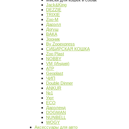
Jack&King
DEZZIE
TRIXIE
Zoo-M
Дарэлл
Догуш
ВАКА
Зооник
By Zooexpress
СИБИРСКАЯ КОШКА
Zoo Plast
NOBBY
VM (Индия)
АТР
Geoplast
ЧИП
Double Dinner
ANKUR
№1
Уют
ECO
Дарэленд
DOGMAN
NUNBELL
WOGY
Аксессуары для авто