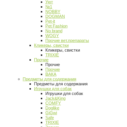
Уют
№1
NOBBY
DOGMAN
Pet-it
Pet Fashion
No brand
WOGY
Прочие вет.препараты
Кликеры, свистки
Кликеры, свистки
TRIXIE
Прочие
Прочие
Прочие
ВАКА
Предметы для содержания
Предметы для содержания
Игрушки для собак
Игрушки для собак
Jack&King
COMFY
Doglike
GiGwi
Safe
TRIXIE