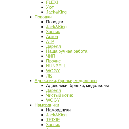
FLEXI
Уют
Jack&King
Поводки
Поводки
Jack&King
Зооник
Аркон
АТР
Дарэлл
Наша ручная работа
ЧИП
Прочие
NUNBELL
WOGY
ДВ
Адресники, брелки, медальоны
Адресники, брелки, медальоны
Дарэлл
Чистый котик
WOGY
Намордники
Намордники
Jack&King
TRIXIE
Зооник