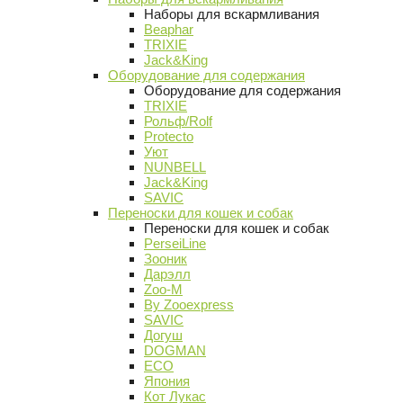
Наборы для вскармливания
Beaphar
TRIXIE
Jack&King
Оборудование для содержания
Оборудование для содержания
TRIXIE
Рольф/Rolf
Protecto
Уют
NUNBELL
Jack&King
SAVIC
Переноски для кошек и собак
Переноски для кошек и собак
PerseiLine
Зооник
Дарэлл
Zoo-M
By Zooexpress
SAVIC
Догуш
DOGMAN
ECO
Япония
Кот Лукас