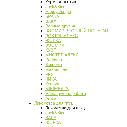
Корма для птиц
Jack&King
Happy Jungle
БРАВА
ВАКА
Верные друзья
ЗООМИР ВЕСЕЛЫЙ ПОПУГАЙ
ДОКТОР АЛЕКС
ЖОРКА
ЗООМИР
КУЗЯ
МИСТЕР АЛЕКС
Padovan
Закрома
Мавлюшев
Рио
ЧИКА
Zoonya
MIKIMEALS
Наша ручная работа
Ambar
Лакомства для птиц
Лакомства для птиц
Jack&King
ВАКА
ЖОРКА