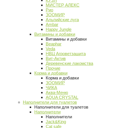
КУЗЯ
МИСТЕР АЛЕКС
Рио
ЗООМИР
Альпийские луга
Ambar
Happy Jungle
Витамины и добавки
Витамины и добавки
Beaphar
Veda
НВЦ Агроветзащита
Вит-Актив
Деревенские лакомства
Прочие
Корма и добавки
Корма и добавки
ЗООМИР
ЧИКА
Аква-Меню
AQUA CRYSTAL
Наполнители для туалетов
Наполнители для туалетов
Наполнители
Наполнители
Jack&King
Cat safe