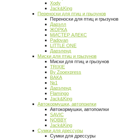
Xody
Jack&King
Переноски для птиц и грызунов
Переноски для птиц и грызунов
Дарэлл
ЖОРКА
МИСТЕР АЛЕКС
Padovan
LITTLE ONE
Дарэленд
Миски для птиц и грызунов
Миски для птиц и грызунов
TRIXIE
By Zooexpress
ВАКА
№1
Дарэленд
Flamingo
Jack&King
Автокормушки, автопоилки
Автокормушки, автопоилки
SAVIC
NOBBY
Jack&King
Сумки для дрессуры
Сумки для дрессуры