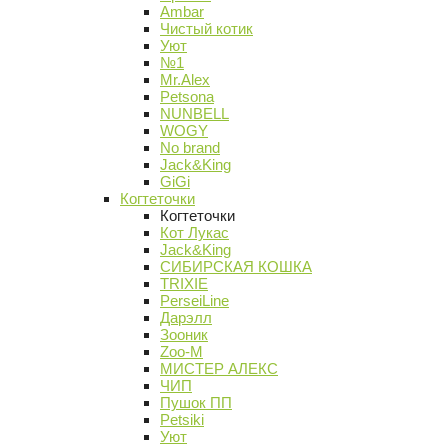
Ambar
Чистый котик
Уют
№1
Mr.Alex
Petsona
NUNBELL
WOGY
No brand
Jack&King
GiGi
Когтеточки
Когтеточки
Кот Лукас
Jack&King
СИБИРСКАЯ КОШКА
TRIXIE
PerseiLine
Дарэлл
Зооник
Zoo-M
МИСТЕР АЛЕКС
ЧИП
Пушок ПП
Petsiki
Уют