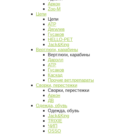
Аркон
Zoo-M
Цепи
Цепи
АТР
Дягилев
Гусаков
HELLO-PET
Jack&King
Вертлюги, карабины
Вертлюги, карабины
Дарэлл
АТР
Гусаков
Каскад
Прочие вет.препараты
Сворки, перестежки
Сворки, перестежки
Аркон
ДВ
Одежда, обувь
Одежда, обувь
Jack&King
TRIXIE
ЧИП
OSSO