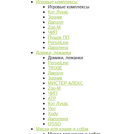
Игровые комплексы
Игровые комплексы
Кот Лукас
Зооник
Дарэлл
Zoo-M
ЧИП
Пушок ПП
PerseiLine
Дарэленд
Домики, лежанки
Домики, лежанки
PerseiLine
TRIXIE
Дарэлл
Зооник
МИСТЕР АЛЕКС
Zoo-M
ЧИП
АТР
Кот Лукас
Уют
Xody
Дарэленд
OSSO
Миски для кошек и собак
Миски для кошек и собак