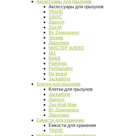
Аксессуары для грызунов
Аксессуары для грызунов
TRIXIE
SAVIC
Дарэлл
Zoo-M
By Zooexpress
Зооник
Дарэленд
МИСТЕР АЛЕКС
№1
ВАКА
Flamingo
PetStandArt
No brand
Jack&King
Клетки для грызунов
Клетки для грызунов
Jack&King
Дарэлл
Zoo Мой Мир
By Zooexpress
Дарэленд
Емкости для хранения
Емкости для хранения
TRIXIE
Наборы для вскармливания