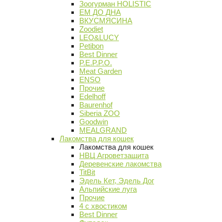
Зоогурман HOLISTIC
ЕМ ДО ДНА
ВКУСМЯСИНА
Zoodiet
LEO&LUCY
Petibon
Best Dinner
P.E.P.P.O.
Meat Garden
ENSO
Прочие
Edelhoff
Baurenhof
Siberia ZOO
Goodwin
MEALGRAND
Лакомства для кошек
Лакомства для кошек
НВЦ Агроветзащита
Деревенские лакомства
TitBit
Эдель Кет, Эдель Дог
Альпийские луга
Прочие
4 с хвостиком
Best Dinner