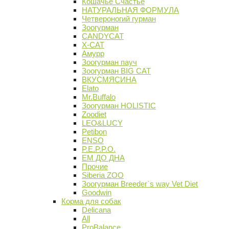
Кошачье Счастье
НАТУРАЛЬНАЯ ФОРМУЛА
Четвероногий гурман
Зоогурман
CANDYCAT
X-CAT
Амурр
Зоогурман пауч
Зоогурман BIG CAT
ВКУСМЯСИНА
Elato
Mr.Buffalo
Зоогурман HOLISTIC
Zoodiet
LEO&LUCY
Petibon
ENSO
P.E.P.P.O.
ЕМ ДО ДНА
Прочие
Siberia ZOO
Зоогурман Breeder`s way Vet Diet
Goodwin
Корма для собак
Delicana
All
ProBalance