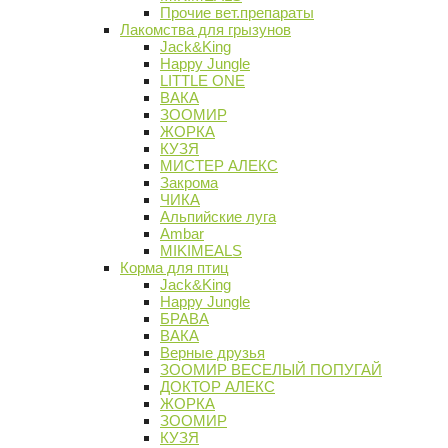
Прочие вет.препараты
Лакомства для грызунов
Jack&King
Happy Jungle
LITTLE ONE
ВАКА
ЗООМИР
ЖОРКА
КУЗЯ
МИСТЕР АЛЕКС
Закрома
ЧИКА
Альпийские луга
Ambar
MIKIMEALS
Корма для птиц
Jack&King
Happy Jungle
БРАВА
ВАКА
Верные друзья
ЗООМИР ВЕСЕЛЫЙ ПОПУГАЙ
ДОКТОР АЛЕКС
ЖОРКА
ЗООМИР
КУЗЯ