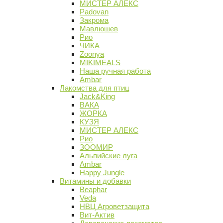
МИСТЕР АЛЕКС
Padovan
Закрома
Мавлюшев
Рио
ЧИКА
Zoonya
MIKIMEALS
Наша ручная работа
Ambar
Лакомства для птиц
Jack&King
ВАКА
ЖОРКА
КУЗЯ
МИСТЕР АЛЕКС
Рио
ЗООМИР
Альпийские луга
Ambar
Happy Jungle
Витамины и добавки
Beaphar
Veda
НВЦ Агроветзащита
Вит-Актив