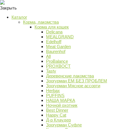
Закрыть
Каталог
Корма, лакомства
Корма для кошек
Delicana
MEALGRAND
Edelhoff
Meat Garden
Baurenhof
All
ProBalance
PROХВОСТ
Tasty
Деревенские лакомства
Зоогурман ЕМ БЕЗ ПРОБЛЕМ
Зоогурман Мясное ассорти
Herbax
PUFFINS
НАША МАРКА
Ночной охотник
Best Dinner
Happy Cat
Д-р Клаудер
Зоогурман Суфле