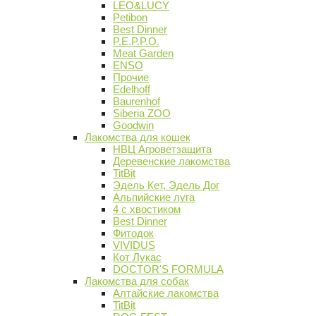
LEO&LUCY
Petibon
Best Dinner
P.E.P.P.O.
Meat Garden
ENSO
Прочие
Edelhoff
Baurenhof
Siberia ZOO
Goodwin
Лакомства для кошек
НВЦ Агроветзащита
Деревенские лакомства
TitBit
Эдель Кет, Эдель Дог
Альпийские луга
4 с хвостиком
Best Dinner
Фитодок
VIVIDUS
Кот Лукас
DOCTOR'S FORMULA
Лакомства для собак
Алтайские лакомства
TitBit