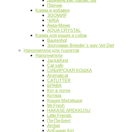
Деревенские лакомства
Прочие
Корма и добавки
ЗООМИР
ЧИКА
Аква-Меню
AQUA CRYSTAL
Корма для кошек и собак
Baurenhof
Зоогурман Breeder`s way Vet Diet
Наполнители для туалетов
Наполнители
Jack&King
Cat safe
СИБИРСКАЯ КОШКА
Aromaticat
CATLITTER
БРАВА
Кот в лотке
Котяра
Кошки Матрёшки
Mr.Fresh
HAKASE AREKKUSU
Little Friends
Пи-Пи-Бент
Ambar
АлЁшкин Кот