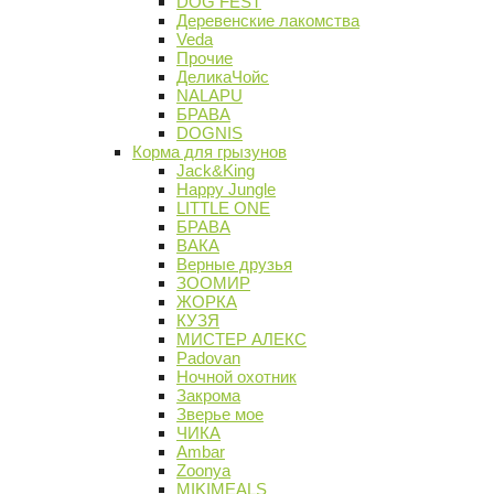
DOG FEST
Деревенские лакомства
Veda
Прочие
ДеликаЧойс
NALAPU
БРАВА
DOGNIS
Корма для грызунов
Jack&King
Happy Jungle
LITTLE ONE
БРАВА
ВАКА
Верные друзья
ЗООМИР
ЖОРКА
КУЗЯ
МИСТЕР АЛЕКС
Padovan
Ночной охотник
Закрома
Зверье мое
ЧИКА
Ambar
Zoonya
MIKIMEALS