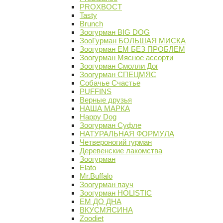
PROХВОСТ
Tasty
Brunch
Зоогурман BIG DOG
ЗооГурман БОЛЬШАЯ МИСКА
Зоогурман ЕМ БЕЗ ПРОБЛЕМ
Зоогурман Мясное ассорти
Зоогурман Смолли Дог
Зоогурман СПЕЦМЯС
Собачье Счастье
PUFFINS
Верные друзья
НАША МАРКА
Happy Dog
Зоогурман Суфле
НАТУРАЛЬНАЯ ФОРМУЛА
Четвероногий гурман
Деревенские лакомства
Зоогурман
Elato
Mr.Buffalo
Зоогурман пауч
Зоогурман HOLISTIC
ЕМ ДО ДНА
ВКУСМЯСИНА
Zoodiet