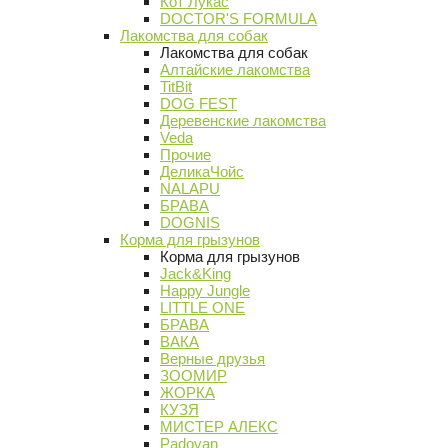
Кот Лукас
DOCTOR'S FORMULA
Лакомства для собак
Лакомства для собак
Алтайские лакомства
TitBit
DOG FEST
Деревенские лакомства
Veda
Прочие
ДеликаЧойс
NALAPU
БРАВА
DOGNIS
Корма для грызунов
Корма для грызунов
Jack&King
Happy Jungle
LITTLE ONE
БРАВА
ВАКА
Верные друзья
ЗООМИР
ЖОРКА
КУЗЯ
МИСТЕР АЛЕКС
Padovan