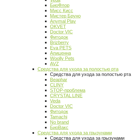
БиоФлор
Мисс Кисс
Мистер Бруно
Anymal Play
OKVET
Doctor VIC
Фитодок
Brizberry
Eva PETS
Апиценна
Woolly Pets
AVZ
Средства для ухода за полостью рта
Средства для ухода за полостью рта
Beaphar
CLINY
STOP-проблема
CRYSTAL LINE
Veda
Doctor VIC
Фитодок
Tamachi
No brand
БиоВакс
Средства для ухода за грызунами
Средства для ухода за грызунами