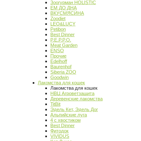
Зоогурман HOLISTIC
ЕМ ДО ДНА
ВКУСМЯСИНА
Zoodiet
LEO&LUCY
Petibon
Best Dinner
P.E.P.P.O.
Meat Garden
ENSO
Прочие
Edelhoff
Baurenhof
Siberia ZOO
Goodwin
Лакомства для кошек
Лакомства для кошек
НВЦ Агроветзащита
Деревенские лакомства
TitBit
Эдель Кет, Эдель Дог
Альпийские луга
4 с хвостиком
Best Dinner
Фитодок
VIVIDUS