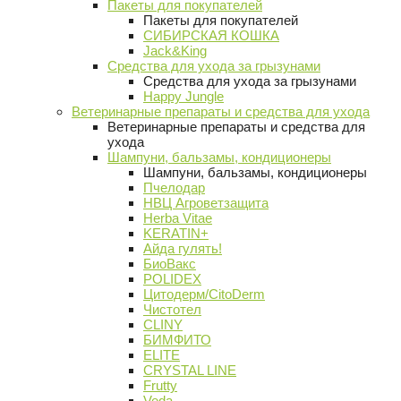
Пакеты для покупателей
Пакеты для покупателей
СИБИРСКАЯ КОШКА
Jack&King
Средства для ухода за грызунами
Средства для ухода за грызунами
Happy Jungle
Ветеринарные препараты и средства для ухода
Ветеринарные препараты и средства для
ухода
Шампуни, бальзамы, кондиционеры
Шампуни, бальзамы, кондиционеры
Пчелодар
НВЦ Агроветзащита
Herba Vitae
KERATIN+
Айда гулять!
БиоВакс
POLIDEX
Цитодерм/CitoDerm
Чистотел
CLINY
БИМФИТО
ELITE
CRYSTAL LINE
Frutty
Veda