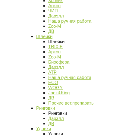
Зооник
Аркон
ЧИП
Дарэлл
Наша ручная работа
Zoo-M
ДВ
Шлейки
Шлейки
TRIXIE
Аркон
Zoo-M
Биосфера
Дарэлл
АТР
Наша ручная работа
ECO
WOGY
Jack&King
ДВ
Прочие вет.препараты
Ринговки
Ринговки
Дарэлл
ДВ
Удавки
Удавки