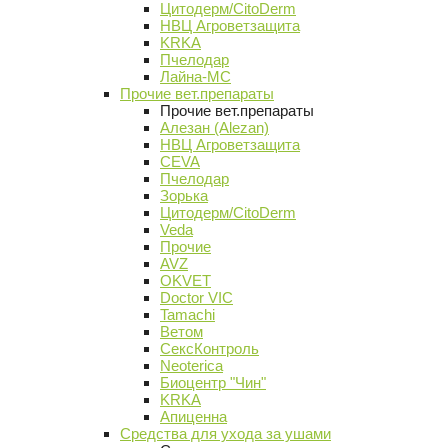
Цитодерм/CitoDerm
НВЦ Агроветзащита
KRKA
Пчелодар
Лайна-МС
Прочие вет.препараты
Прочие вет.препараты
Алезан (Alezan)
НВЦ Агроветзащита
CEVA
Пчелодар
Зорька
Цитодерм/CitoDerm
Veda
Прочие
AVZ
OKVET
Doctor VIC
Tamachi
Ветом
СексКонтроль
Neoterica
Биоцентр "Чин"
KRKA
Апиценна
Средства для ухода за ушами