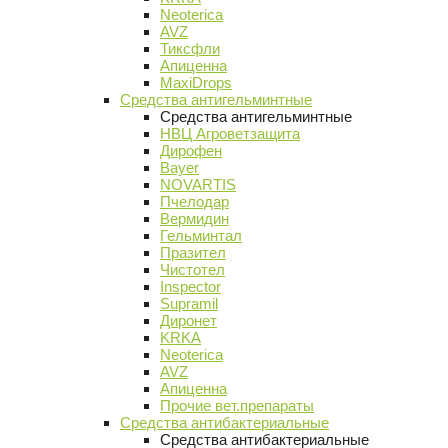
Neoterica
AVZ
Тиксфли
Апиценна
MaxiDrops
Средства антигельминтные
Средства антигельминтные
НВЦ Агроветзащита
Дирофен
Bayer
NOVARTIS
Пчелодар
Вермидин
Гельминтал
Празител
Чистотел
Inspector
Supramil
Диронет
KRKA
Neoterica
AVZ
Апиценна
Прочие вет.препараты
Средства антибактериальные
Средства антибактериальные