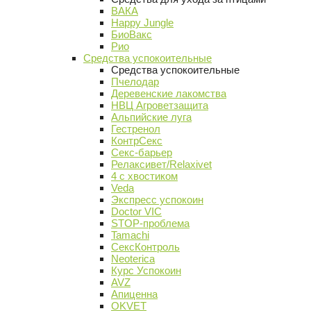
ВАКА
Happy Jungle
БиоВакс
Рио
Средства успокоительные
Средства успокоительные
Пчелодар
Деревенские лакомства
НВЦ Агроветзащита
Альпийские луга
Гестренол
КонтрСекс
Секс-барьер
Релаксивет/Relaxivet
4 с хвостиком
Veda
Экспресс успокоин
Doctor VIC
STOP-проблема
Tamachi
СексКонтроль
Neoterica
Курс Успокоин
AVZ
Апиценна
OKVET