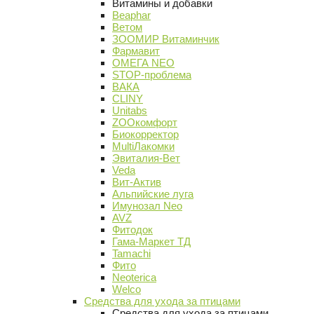
Витамины и добавки
Beaphar
Ветом
ЗООМИР Витаминчик
Фармавит
ОМЕГА NEO
STOP-проблема
ВАКА
CLINY
Unitabs
ZOOкомфорт
Биокорректор
MultiЛакомки
Эвиталия-Вет
Veda
Вит-Актив
Альпийские луга
Имунозал Neo
AVZ
Фитодок
Гама-Маркет ТД
Tamachi
Фито
Neoterica
Welco
Средства для ухода за птицами
Средства для ухода за птицами