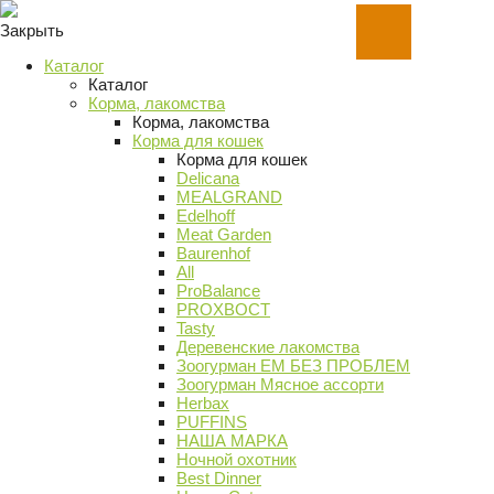
Закрыть
Каталог
Каталог
Корма, лакомства
Корма, лакомства
Корма для кошек
Корма для кошек
Delicana
MEALGRAND
Edelhoff
Meat Garden
Baurenhof
All
ProBalance
PROХВОСТ
Tasty
Деревенские лакомства
Зоогурман ЕМ БЕЗ ПРОБЛЕМ
Зоогурман Мясное ассорти
Herbax
PUFFINS
НАША МАРКА
Ночной охотник
Best Dinner