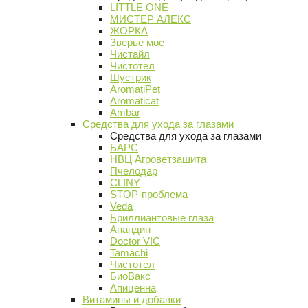
LITTLE ONE
МИСТЕР АЛЕКС
ЖОРКА
Зверье мое
Чистайл
Чистотел
Шустрик
AromatiPet
Aromaticat
Ambar
Средства для ухода за глазами
Средства для ухода за глазами
БАРС
НВЦ Агроветзащита
Пчелодар
CLINY
STOP-проблема
Veda
Бриллиантовые глаза
Анандин
Doctor VIC
Tamachi
Чистотел
БиоВакс
Апиценна
Витамины и добавки