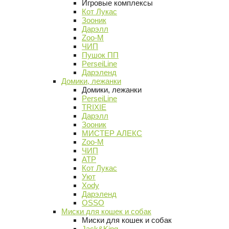
Игровые комплексы
Кот Лукас
Зооник
Дарэлл
Zoo-M
ЧИП
Пушок ПП
PerseiLine
Дарэленд
Домики, лежанки
Домики, лежанки
PerseiLine
TRIXIE
Дарэлл
Зооник
МИСТЕР АЛЕКС
Zoo-M
ЧИП
АТР
Кот Лукас
Уют
Xody
Дарэленд
OSSO
Миски для кошек и собак
Миски для кошек и собак
Jack&King