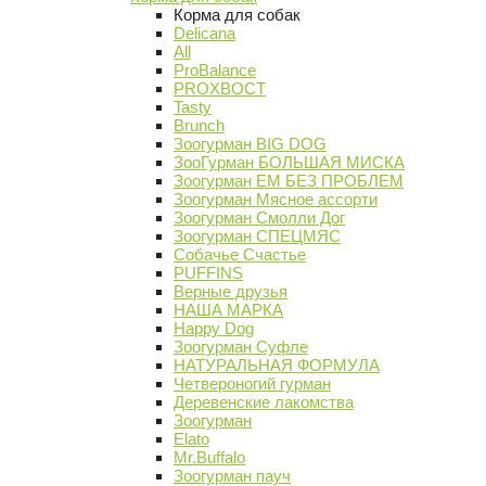
Корма для собак
Delicana
All
ProBalance
PROХВОСТ
Tasty
Brunch
Зоогурман BIG DOG
ЗооГурман БОЛЬШАЯ МИСКА
Зоогурман ЕМ БЕЗ ПРОБЛЕМ
Зоогурман Мясное ассорти
Зоогурман Смолли Дог
Зоогурман СПЕЦМЯС
Собачье Счастье
PUFFINS
Верные друзья
НАША МАРКА
Happy Dog
Зоогурман Суфле
НАТУРАЛЬНАЯ ФОРМУЛА
Четвероногий гурман
Деревенские лакомства
Зоогурман
Elato
Mr.Buffalo
Зоогурман пауч