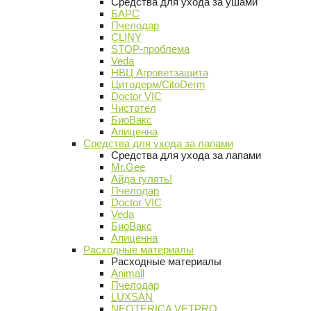
Средства для ухода за ушами
БАРС
Пчелодар
CLINY
STOP-проблема
Veda
НВЦ Агроветзащита
Цитодерм/CitoDerm
Doctor VIC
Чистотел
БиоВакс
Апиценна
Средства для ухода за лапами
Средства для ухода за лапами
Mr.Gee
Айда гулять!
Пчелодар
Doctor VIC
Veda
БиоВакс
Апиценна
Расходные материалы
Расходные материалы
Animall
Пчелодар
LUXSAN
NEOTERICA VETPRO