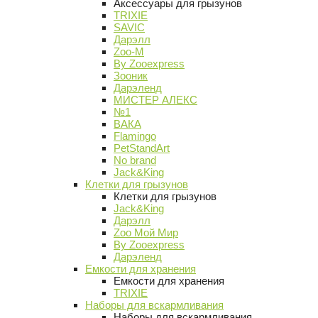
Аксессуары для грызунов
TRIXIE
SAVIC
Дарэлл
Zoo-M
By Zooexpress
Зооник
Дарэленд
МИСТЕР АЛЕКС
№1
ВАКА
Flamingo
PetStandArt
No brand
Jack&King
Клетки для грызунов
Клетки для грызунов
Jack&King
Дарэлл
Zoo Мой Мир
By Zooexpress
Дарэленд
Емкости для хранения
Емкости для хранения
TRIXIE
Наборы для вскармливания
Наборы для вскармливания