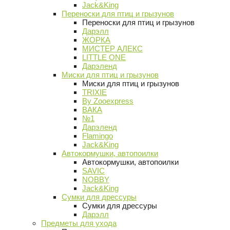
Jack&King
Переноски для птиц и грызунов
Переноски для птиц и грызунов
Дарэлл
ЖОРКА
МИСТЕР АЛЕКС
LITTLE ONE
Дарэленд
Миски для птиц и грызунов
Миски для птиц и грызунов
TRIXIE
By Zooexpress
ВАКА
№1
Дарэленд
Flamingo
Jack&King
Автокормушки, автопоилки
Автокормушки, автопоилки
SAVIC
NOBBY
Jack&King
Сумки для дрессуры
Сумки для дрессуры
Дарэлл
Предметы для ухода