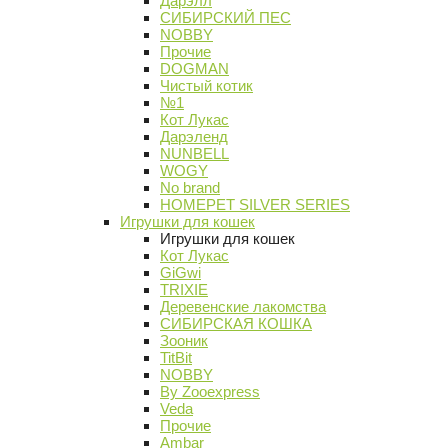
Дарэлл
СИБИРСКИЙ ПЕС
NOBBY
Прочие
DOGMAN
Чистый котик
№1
Кот Лукас
Дарэленд
NUNBELL
WOGY
No brand
HOMEPET SILVER SERIES
Игрушки для кошек
Игрушки для кошек
Кот Лукас
GiGwi
TRIXIE
Деревенские лакомства
СИБИРСКАЯ КОШКА
Зооник
TitBit
NOBBY
By Zooexpress
Veda
Прочие
Ambar