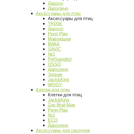
Дарэлл
Дарэленд
Аксессуары для птиц
Аксессуары для птиц
TRIXIE
Дарэлл
Penn Plax
Мавлюшев
ВАКА
SAVIC
№1
PetStandArt
OSSO
Дарэленд
Зооник
Jack&King
WOGY
Клетки для птиц
Клетки для птиц
Jack&King
Zoo Мой Мир
Penn Plax
№1
ECO
Дарэленд
Аксессуары для грызунов