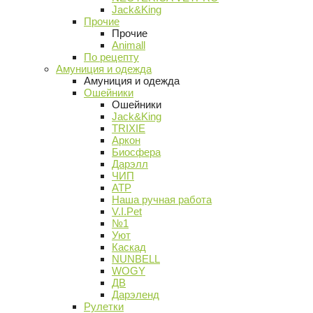
Jack&King
Прочие
Прочие
Animall
По рецепту
Амуниция и одежда
Амуниция и одежда
Ошейники
Ошейники
Jack&King
TRIXIE
Аркон
Биосфера
Дарэлл
ЧИП
АТР
Наша ручная работа
V.I.Pet
№1
Уют
Каскад
NUNBELL
WOGY
ДВ
Дарэленд
Рулетки