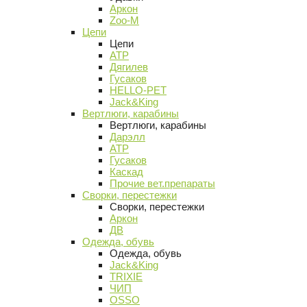
Аркон
Zoo-M
Цепи
Цепи
АТР
Дягилев
Гусаков
HELLO-PET
Jack&King
Вертлюги, карабины
Вертлюги, карабины
Дарэлл
АТР
Гусаков
Каскад
Прочие вет.препараты
Сворки, перестежки
Сворки, перестежки
Аркон
ДВ
Одежда, обувь
Одежда, обувь
Jack&King
TRIXIE
ЧИП
OSSO