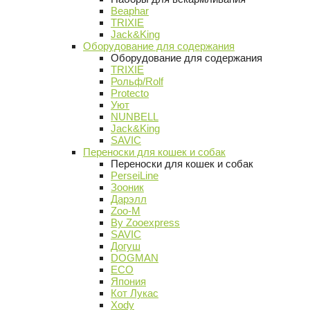
Beaphar
TRIXIE
Jack&King
Оборудование для содержания
Оборудование для содержания
TRIXIE
Рольф/Rolf
Protecto
Уют
NUNBELL
Jack&King
SAVIC
Переноски для кошек и собак
Переноски для кошек и собак
PerseiLine
Зооник
Дарэлл
Zoo-M
By Zooexpress
SAVIC
Догуш
DOGMAN
ECO
Япония
Кот Лукас
Xody