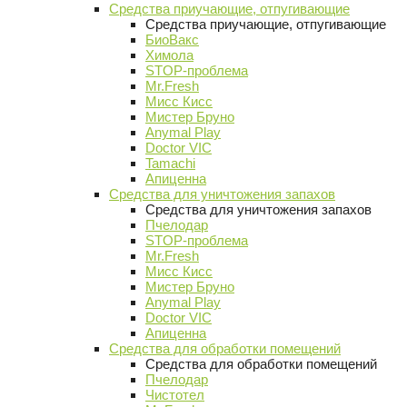
Средства приучающие, отпугивающие
Средства приучающие, отпугивающие
БиоВакс
Химола
STOP-проблема
Mr.Fresh
Мисс Кисс
Мистер Бруно
Anymal Play
Doctor VIC
Tamachi
Апиценна
Средства для уничтожения запахов
Средства для уничтожения запахов
Пчелодар
STOP-проблема
Mr.Fresh
Мисс Кисс
Мистер Бруно
Anymal Play
Doctor VIC
Апиценна
Средства для обработки помещений
Средства для обработки помещений
Пчелодар
Чистотел