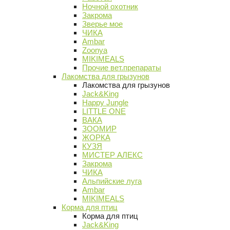
Ночной охотник
Закрома
Зверье мое
ЧИКА
Ambar
Zoonya
MIKIMEALS
Прочие вет.препараты
Лакомства для грызунов
Лакомства для грызунов
Jack&King
Happy Jungle
LITTLE ONE
ВАКА
ЗООМИР
ЖОРКА
КУЗЯ
МИСТЕР АЛЕКС
Закрома
ЧИКА
Альпийские луга
Ambar
MIKIMEALS
Корма для птиц
Корма для птиц
Jack&King