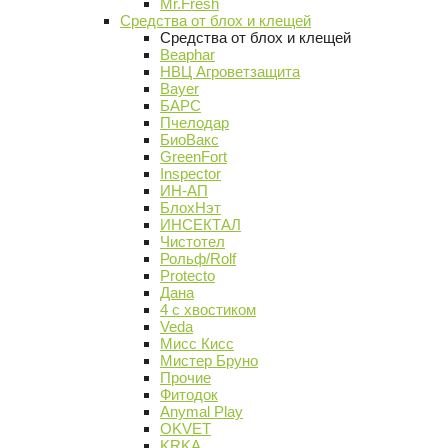
Mr.Fresh
Средства от блох и клещей
Средства от блох и клещей
Beaphar
НВЦ Агроветзащита
Bayer
БАРС
Пчелодар
БиоВакс
GreenFort
Inspector
ИН-АП
БлохНэт
ИНСЕКТАЛ
Чистотел
Рольф/Rolf
Protecto
Дана
4 с хвостиком
Veda
Мисс Кисс
Мистер Бруно
Прочие
Фитодок
Anymal Play
OKVET
KRKA