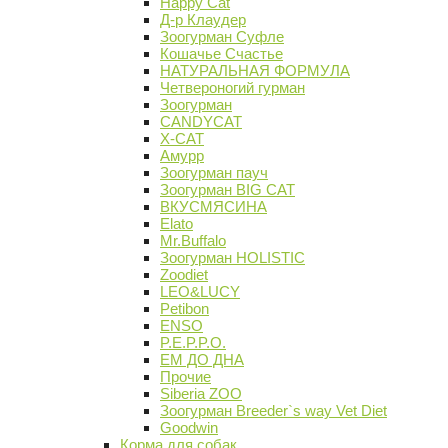
Happy Cat
Д-р Клаудер
Зоогурман Суфле
Кошачье Счастье
НАТУРАЛЬНАЯ ФОРМУЛА
Четвероногий гурман
Зоогурман
CANDYCAT
X-CAT
Амурр
Зоогурман пауч
Зоогурман BIG CAT
ВКУСМЯСИНА
Elato
Mr.Buffalo
Зоогурман HOLISTIC
Zoodiet
LEO&LUCY
Petibon
ENSO
P.E.P.P.O.
ЕМ ДО ДНА
Прочие
Siberia ZOO
Зоогурман Breeder`s way Vet Diet
Goodwin
Корма для собак