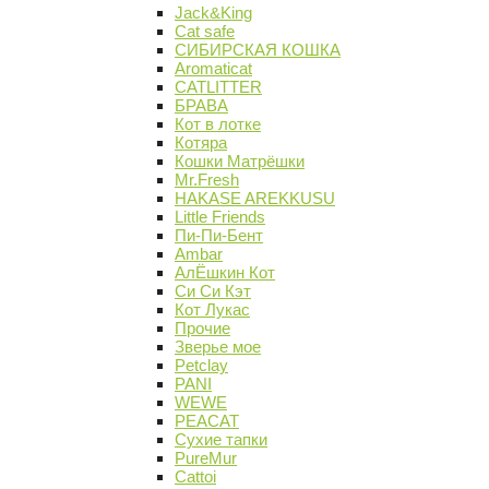
Jack&King
Cat safe
СИБИРСКАЯ КОШКА
Aromaticat
CATLITTER
БРАВА
Кот в лотке
Котяра
Кошки Матрёшки
Mr.Fresh
HAKASE AREKKUSU
Little Friends
Пи-Пи-Бент
Ambar
АлЁшкин Кот
Си Си Кэт
Кот Лукас
Прочие
Зверье мое
Petclay
PANI
WEWE
PEACAT
Сухие тапки
PureMur
Cattoi