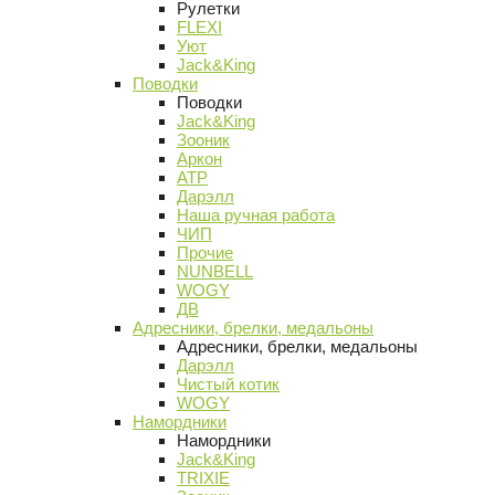
Рулетки
FLEXI
Уют
Jack&King
Поводки
Поводки
Jack&King
Зооник
Аркон
АТР
Дарэлл
Наша ручная работа
ЧИП
Прочие
NUNBELL
WOGY
ДВ
Адресники, брелки, медальоны
Адресники, брелки, медальоны
Дарэлл
Чистый котик
WOGY
Намордники
Намордники
Jack&King
TRIXIE