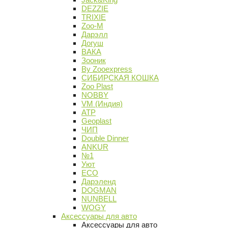
DEZZIE
TRIXIE
Zoo-M
Дарэлл
Догуш
ВАКА
Зооник
By Zooexpress
СИБИРСКАЯ КОШКА
Zoo Plast
NOBBY
VM (Индия)
АТР
Geoplast
ЧИП
Double Dinner
ANKUR
№1
Уют
ECO
Дарэленд
DOGMAN
NUNBELL
WOGY
Аксессуары для авто
Аксессуары для авто