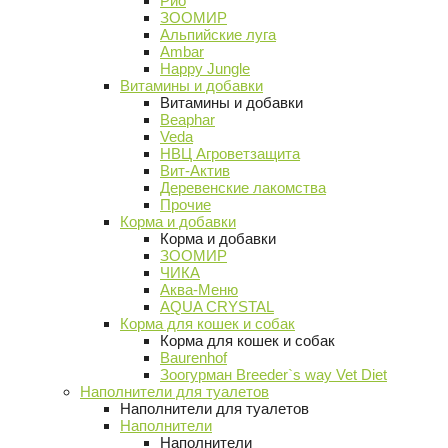
Рио
ЗООМИР
Альпийские луга
Ambar
Happy Jungle
Витамины и добавки
Витамины и добавки
Beaphar
Veda
НВЦ Агроветзащита
Вит-Актив
Деревенские лакомства
Прочие
Корма и добавки
Корма и добавки
ЗООМИР
ЧИКА
Аква-Меню
AQUA CRYSTAL
Корма для кошек и собак
Корма для кошек и собак
Baurenhof
Зоогурман Breeder`s way Vet Diet
Наполнители для туалетов
Наполнители для туалетов
Наполнители
Наполнители