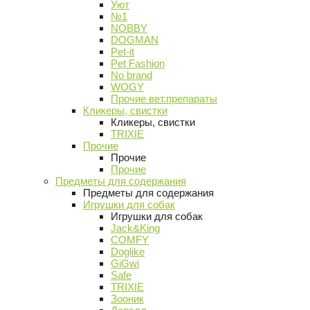
Уют
№1
NOBBY
DOGMAN
Pet-it
Pet Fashion
No brand
WOGY
Прочие вет.препараты
Кликеры, свистки
Кликеры, свистки
TRIXIE
Прочие
Прочие
Прочие
Предметы для содержания
Предметы для содержания
Игрушки для собак
Игрушки для собак
Jack&King
COMFY
Doglike
GiGwi
Safe
TRIXIE
Зооник