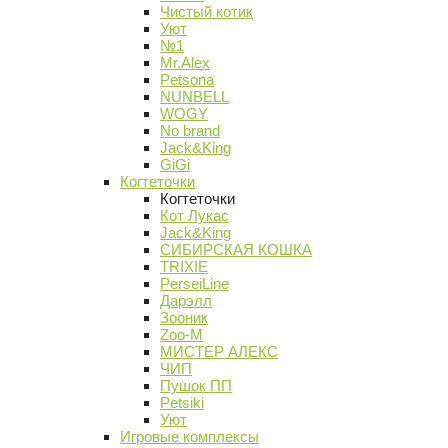
Чистый котик
Уют
№1
Mr.Alex
Petsona
NUNBELL
WOGY
No brand
Jack&King
GiGi
Когтеточки
Когтеточки
Кот Лукас
Jack&King
СИБИРСКАЯ КОШКА
TRIXIE
PerseiLine
Дарэлл
Зооник
Zoo-M
МИСТЕР АЛЕКС
ЧИП
Пушок ПП
Petsiki
Уют
Игровые комплексы