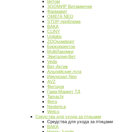
Ветом
ЗООМИР Витаминчик
Фармавит
ОМЕГА NEO
STOP-проблема
ВАКА
CLINY
Unitabs
ZOOкомфорт
Биокорректор
MultiЛакомки
Эвиталия-Вет
Veda
Вит-Актив
Альпийские луга
Имунозал Neo
AVZ
Фитодок
Гама-Маркет ТД
Tamachi
Фито
Neoterica
Welco
Средства для ухода за птицами
Средства для ухода за птицами
ВАКА
Happy Jungle