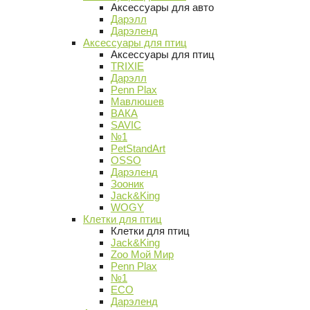
Аксессуары для авто
Дарэлл
Дарэленд
Аксессуары для птиц
Аксессуары для птиц
TRIXIE
Дарэлл
Penn Plax
Мавлюшев
ВАКА
SAVIC
№1
PetStandArt
OSSO
Дарэленд
Зооник
Jack&King
WOGY
Клетки для птиц
Клетки для птиц
Jack&King
Zoo Мой Мир
Penn Plax
№1
ECO
Дарэленд