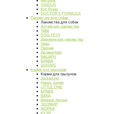
Фитодок
VIVIDUS
Кот Лукас
DOCTOR'S FORMULA
Лакомства для собак
Лакомства для собак
Алтайские лакомства
TitBit
DOG FEST
Деревенские лакомства
Veda
Прочие
ДеликаЧойс
NALAPU
БРАВА
DOGNIS
Корма для грызунов
Корма для грызунов
Jack&King
Happy Jungle
LITTLE ONE
БРАВА
ВАКА
Верные друзья
ЗООМИР
ЖОРКА
КУЗЯ