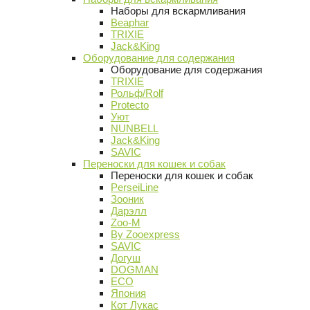
Наборы для вскармливания
Beaphar
TRIXIE
Jack&King
Оборудование для содержания
Оборудование для содержания
TRIXIE
Рольф/Rolf
Protecto
Уют
NUNBELL
Jack&King
SAVIC
Переноски для кошек и собак
Переноски для кошек и собак
PerseiLine
Зооник
Дарэлл
Zoo-M
By Zooexpress
SAVIC
Догуш
DOGMAN
ECO
Япония
Кот Лукас