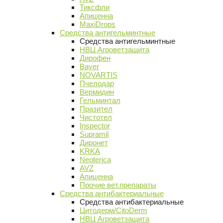
Тиксфли
Апиценна
MaxiDrops
Средства антигельминтные
Средства антигельминтные
НВЦ Агроветзащита
Дирофен
Bayer
NOVARTIS
Пчелодар
Вермидин
Гельминтал
Празител
Чистотел
Inspector
Supramil
Диронет
KRKA
Neoterica
AVZ
Апиценна
Прочие вет.препараты
Средства антибактериальные
Средства антибактериальные
Цитодерм/CitoDerm
НВЦ Агроветзащита