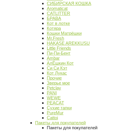
СИБИРСКАЯ КОШКА
Aromaticat
CATLITTER
БРАВА
Кот в лотке
Котяра
Кошки Матрёшки
Mr.Fresh
HAKASE AREKKUSU
Little Friends
Пи-Пи-Бент
Ambar
АлЁшкин Кот
Си Си Кэт
Кот Лукас
Прочие
Зверье мое
Petclay
PANI
WEWE
PEACAT
Сухие тапки
PureMur
Cattoi
Пакеты для покупателей
Пакеты для покупателей