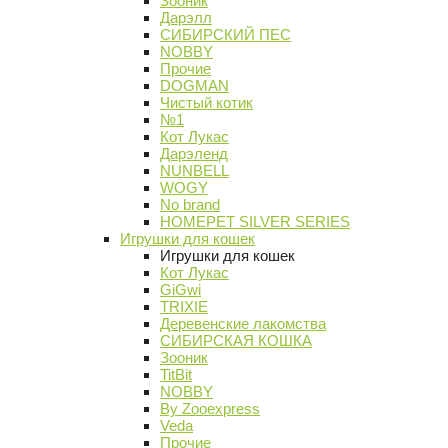
Зооник
Дарэлл
СИБИРСКИЙ ПЕС
NOBBY
Прочие
DOGMAN
Чистый котик
№1
Кот Лукас
Дарэленд
NUNBELL
WOGY
No brand
HOMEPET SILVER SERIES
Игрушки для кошек
Игрушки для кошек
Кот Лукас
GiGwi
TRIXIE
Деревенские лакомства
СИБИРСКАЯ КОШКА
Зооник
TitBit
NOBBY
By Zooexpress
Veda
Прочие