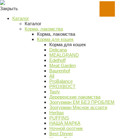
Закрыть
Каталог
Каталог
Корма, лакомства
Корма, лакомства
Корма для кошек
Корма для кошек
Delicana
MEALGRAND
Edelhoff
Meat Garden
Baurenhof
All
ProBalance
PROХВОСТ
Tasty
Деревенские лакомства
Зоогурман ЕМ БЕЗ ПРОБЛЕМ
Зоогурман Мясное ассорти
Herbax
PUFFINS
НАША МАРКА
Ночной охотник
Best Dinner