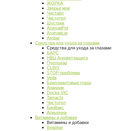
ЖОРКА
Зверье мое
Чистайл
Чистотел
Шустрик
AromatiPet
Aromaticat
Ambar
Средства для ухода за глазами
Средства для ухода за глазами
БАРС
НВЦ Агроветзащита
Пчелодар
CLINY
STOP-проблема
Veda
Бриллиантовые глаза
Анандин
Doctor VIC
Tamachi
Чистотел
БиоВакс
Апиценна
Витамины и добавки
Витамины и добавки
Beaphar