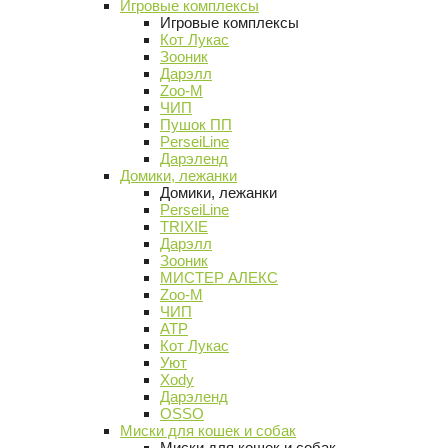
Игровые комплексы
Игровые комплексы
Кот Лукас
Зооник
Дарэлл
Zoo-M
ЧИП
Пушок ПП
PerseiLine
Дарэленд
Домики, лежанки
Домики, лежанки
PerseiLine
TRIXIE
Дарэлл
Зооник
МИСТЕР АЛЕКС
Zoo-M
ЧИП
АТР
Кот Лукас
Уют
Xody
Дарэленд
OSSO
Миски для кошек и собак
Миски для кошек и собак