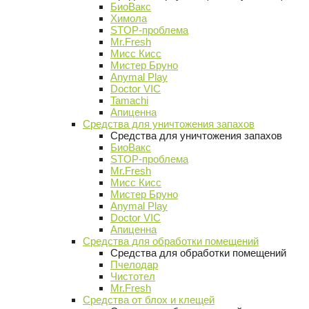
БиоВакс
Химола
STOP-проблема
Mr.Fresh
Мисс Кисс
Мистер Бруно
Anymal Play
Doctor VIC
Tamachi
Апиценна
Средства для уничтожения запахов
Средства для уничтожения запахов
БиоВакс
STOP-проблема
Mr.Fresh
Мисс Кисс
Мистер Бруно
Anymal Play
Doctor VIC
Апиценна
Средства для обработки помещений
Средства для обработки помещений
Пчелодар
Чистотел
Mr.Fresh
Средства от блох и клещей