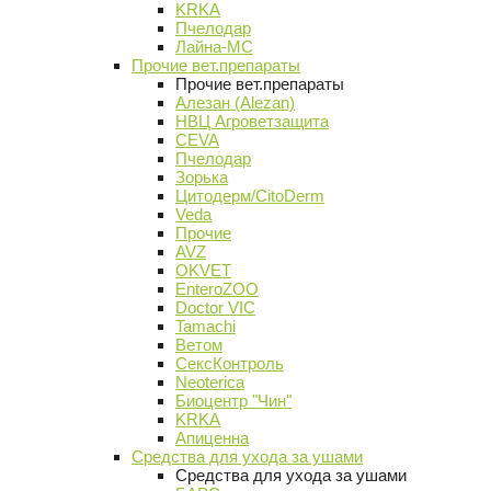
KRKA
Пчелодар
Лайна-МС
Прочие вет.препараты
Прочие вет.препараты
Алезан (Alezan)
НВЦ Агроветзащита
CEVA
Пчелодар
Зорька
Цитодерм/CitoDerm
Veda
Прочие
AVZ
OKVET
EnteroZOO
Doctor VIC
Tamachi
Ветом
СексКонтроль
Neoterica
Биоцентр "Чин"
KRKA
Апиценна
Средства для ухода за ушами
Средства для ухода за ушами