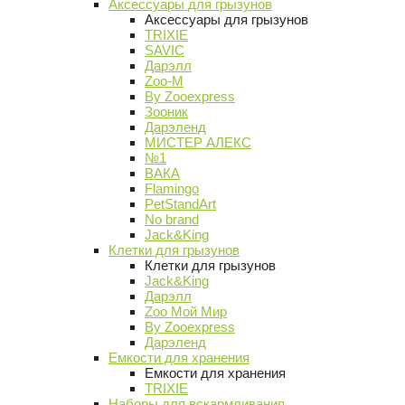
Аксессуары для грызунов
Аксессуары для грызунов
TRIXIE
SAVIC
Дарэлл
Zoo-M
By Zooexpress
Зооник
Дарэленд
МИСТЕР АЛЕКС
№1
ВАКА
Flamingo
PetStandArt
No brand
Jack&King
Клетки для грызунов
Клетки для грызунов
Jack&King
Дарэлл
Zoo Мой Мир
By Zooexpress
Дарэленд
Емкости для хранения
Емкости для хранения
TRIXIE
Наборы для вскармливания