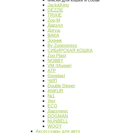
Jack&King
DEZZIE
TRIXIE
Zoo-M
Дарэлл
Догуш
ВАКА
Зооник
By Zooexpress
СИБИРСКАЯ КОШКА
Zoo Plast
NOBBY
VM (Индия)
АТР
Geoplast
ЧИП
Double Dinner
ANKUR
№1
Уют
ECO
Дарэленд
DOGMAN
NUNBELL
WOGY
Аксессуары для авто