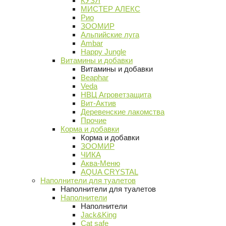
КУЗЯ
МИСТЕР АЛЕКС
Рио
ЗООМИР
Альпийские луга
Ambar
Happy Jungle
Витамины и добавки
Витамины и добавки
Beaphar
Veda
НВЦ Агроветзащита
Вит-Актив
Деревенские лакомства
Прочие
Корма и добавки
Корма и добавки
ЗООМИР
ЧИКА
Аква-Меню
AQUA CRYSTAL
Наполнители для туалетов
Наполнители для туалетов
Наполнители
Наполнители
Jack&King
Cat safe