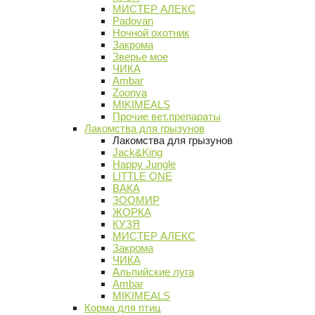
МИСТЕР АЛЕКС
Padovan
Ночной охотник
Закрома
Зверье мое
ЧИКА
Ambar
Zoonya
MIKIMEALS
Прочие вет.препараты
Лакомства для грызунов
Лакомства для грызунов
Jack&King
Happy Jungle
LITTLE ONE
ВАКА
ЗООМИР
ЖОРКА
КУЗЯ
МИСТЕР АЛЕКС
Закрома
ЧИКА
Альпийские луга
Ambar
MIKIMEALS
Корма для птиц