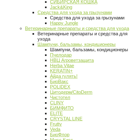
СИБИРСКАЯ КОШКА
Jack&King
Средства для ухода за грызунами
Средства для ухода за грызунами
Happy Jungle
Ветеринарные препараты и средства для ухода
Ветеринарные препараты и средства для
ухода
Шампуни, бальзамы, кондиционеры
Шампуни, бальзамы, кондиционеры
Пчелодар
НВЦ Агроветзащита
Herba Vitae
KERATIN+
Айда гулять!
БиоВакс
POLIDEX
Цитодерм/CitoDerm
Чистотел
CLINY
БИМФИТО
ELITE
CRYSTAL LINE
Frutty
Veda
БиоФлор
Мисс Кисс