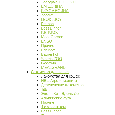
Зоогурман HOLISTIC
ЕМ ДО ДНА
ВКУСМЯСИНА
Zoodiet
LEO&LUCY
Petibon
Best Dinner
P.E.P.P.O.
Meat Garden
ENSO
Прочие
Edelhoff
Baurenhof
Siberia ZOO
Goodwin
MEALGRAND
Лакомства для кошек
Лакомства для кошек
НВЦ Агроветзащита
Деревенские лакомства
TitBit
Эдель Кет, Эдель Дог
Альпийские луга
Прочие
4 с хвостиком
Best Dinner