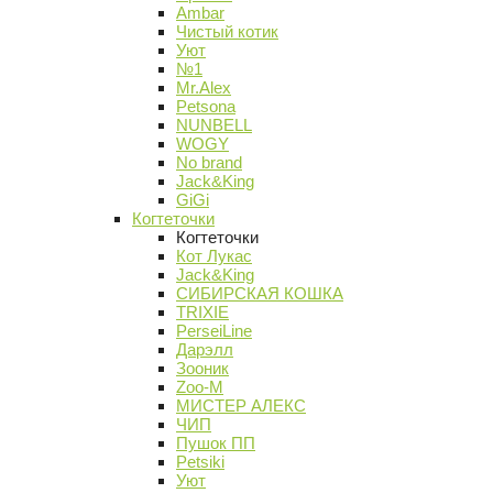
Ambar
Чистый котик
Уют
№1
Mr.Alex
Petsona
NUNBELL
WOGY
No brand
Jack&King
GiGi
Когтеточки
Когтеточки
Кот Лукас
Jack&King
СИБИРСКАЯ КОШКА
TRIXIE
PerseiLine
Дарэлл
Зооник
Zoo-M
МИСТЕР АЛЕКС
ЧИП
Пушок ПП
Petsiki
Уют