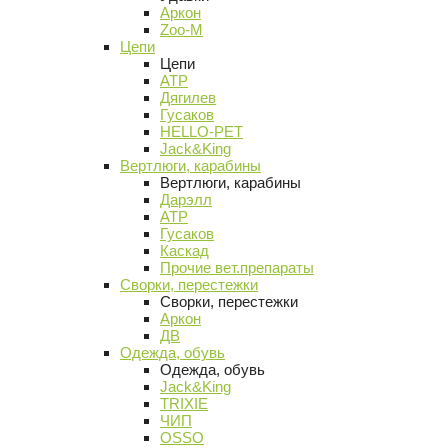
Аркон
Zoo-M
Цепи
Цепи
АТР
Дягилев
Гусаков
HELLO-PET
Jack&King
Вертлюги, карабины
Вертлюги, карабины
Дарэлл
АТР
Гусаков
Каскад
Прочие вет.препараты
Сворки, перестежки
Сворки, перестежки
Аркон
ДВ
Одежда, обувь
Одежда, обувь
Jack&King
TRIXIE
ЧИП
OSSO