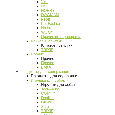
Уют
№1
NOBBY
DOGMAN
Pet-it
Pet Fashion
No brand
WOGY
Прочие вет.препараты
Кликеры, свистки
Кликеры, свистки
TRIXIE
Прочие
Прочие
Прочие
ВАКА
Предметы для содержания
Предметы для содержания
Игрушки для собак
Игрушки для собак
Jack&King
COMFY
Doglike
GiGwi
Safe
TRIXIE