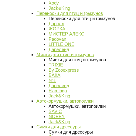
Xody
Jack&King
Переноски для птиц и грызунов
Переноски для птиц и грызунов
Дарэлл
ЖОРКА
МИСТЕР АЛЕКС
Padovan
LITTLE ONE
Дарэленд
Миски для птиц и грызунов
Миски для птиц и грызунов
TRIXIE
By Zooexpress
ВАКА
№1
Дарэленд
Flamingo
Jack&King
Автокормушки, автопоилки
Автокормушки, автопоилки
SAVIC
NOBBY
Jack&King
Сумки для дрессуры
Сумки для дрессуры