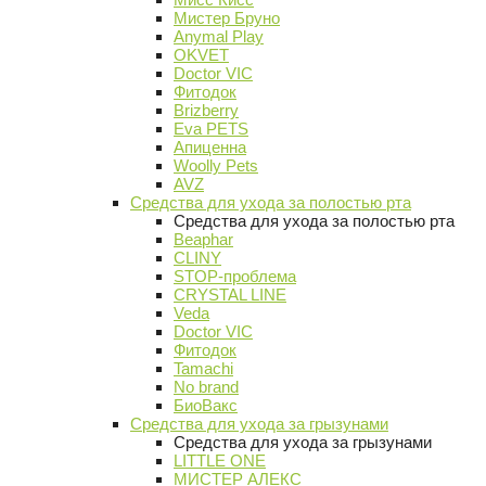
Мистер Бруно
Anymal Play
OKVET
Doctor VIC
Фитодок
Brizberry
Eva PETS
Апиценна
Woolly Pets
AVZ
Средства для ухода за полостью рта
Средства для ухода за полостью рта
Beaphar
CLINY
STOP-проблема
CRYSTAL LINE
Veda
Doctor VIC
Фитодок
Tamachi
No brand
БиоВакс
Средства для ухода за грызунами
Средства для ухода за грызунами
LITTLE ONE
МИСТЕР АЛЕКС