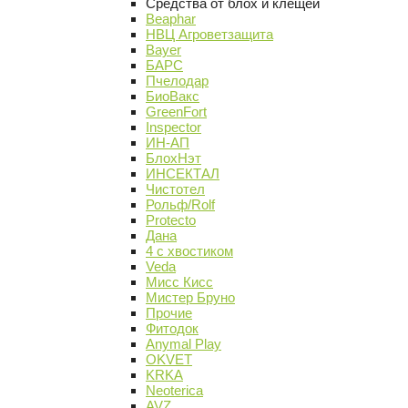
Средства от блох и клещей
Beaphar
НВЦ Агроветзащита
Bayer
БАРС
Пчелодар
БиоВакс
GreenFort
Inspector
ИН-АП
БлохНэт
ИНСЕКТАЛ
Чистотел
Рольф/Rolf
Protecto
Дана
4 с хвостиком
Veda
Мисс Кисс
Мистер Бруно
Прочие
Фитодок
Anymal Play
OKVET
KRKA
Neoterica
AVZ