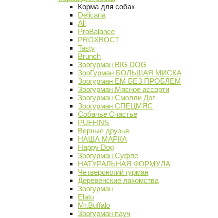
Корма для собак
Delicana
All
ProBalance
PROХВОСТ
Tasty
Brunch
Зоогурман BIG DOG
ЗооГурман БОЛЬШАЯ МИСКА
Зоогурман ЕМ БЕЗ ПРОБЛЕМ
Зоогурман Мясное ассорти
Зоогурман Смолли Дог
Зоогурман СПЕЦМЯС
Собачье Счастье
PUFFINS
Верные друзья
НАША МАРКА
Happy Dog
Зоогурман Суфле
НАТУРАЛЬНАЯ ФОРМУЛА
Четвероногий гурман
Деревенские лакомства
Зоогурман
Elato
Mr.Buffalo
Зоогурман пауч