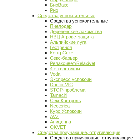
БиоВакс
Рио
Средства успокоительные
Средства успокоительные
Пчелодар
Деревенские лакомства
НВЦ Агроветзащита
Альпийские луга
Гестренол
КонтрСекс
Секс-барьер
Релаксивет/Relaxivet
4 с хвостиком
Veda
Экспресс успокоин
Doctor VIC
STOP-проблема
Tamachi
СексКонтроль
Neoterica
Курс Успокоин
AVZ
Апиценна
OKVET
Средства приучающие, отпугивающие
Средства приучающие, отпугивающие