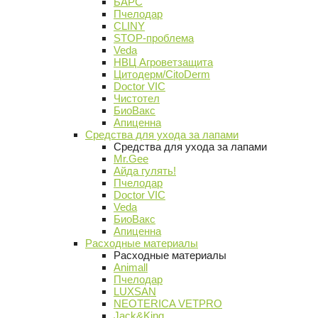
БАРС
Пчелодар
CLINY
STOP-проблема
Veda
НВЦ Агроветзащита
Цитодерм/CitoDerm
Doctor VIC
Чистотел
БиоВакс
Апиценна
Средства для ухода за лапами
Средства для ухода за лапами
Mr.Gee
Айда гулять!
Пчелодар
Doctor VIC
Veda
БиоВакс
Апиценна
Расходные материалы
Расходные материалы
Animall
Пчелодар
LUXSAN
NEOTERICA VETPRO
Jack&King