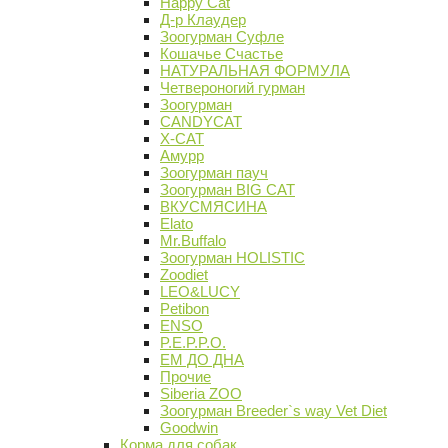
Happy Cat
Д-р Клаудер
Зоогурман Суфле
Кошачье Счастье
НАТУРАЛЬНАЯ ФОРМУЛА
Четвероногий гурман
Зоогурман
CANDYCAT
X-CAT
Амурр
Зоогурман пауч
Зоогурман BIG CAT
ВКУСМЯСИНА
Elato
Mr.Buffalo
Зоогурман HOLISTIC
Zoodiet
LEO&LUCY
Petibon
ENSO
P.E.P.P.O.
ЕМ ДО ДНА
Прочие
Siberia ZOO
Зоогурман Breeder`s way Vet Diet
Goodwin
Корма для собак