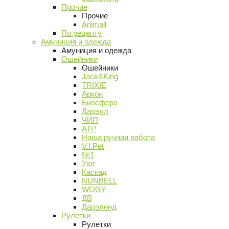
Прочие
Прочие
Animall
По рецепту
Амуниция и одежда
Амуниция и одежда
Ошейники
Ошейники
Jack&King
TRIXIE
Аркон
Биосфера
Дарэлл
ЧИП
АТР
Наша ручная работа
V.I.Pet
№1
Уют
Каскад
NUNBELL
WOGY
ДВ
Дарэленд
Рулетки
Рулетки