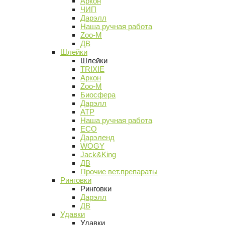
Аркон
ЧИП
Дарэлл
Наша ручная работа
Zoo-M
ДВ
Шлейки
Шлейки
TRIXIE
Аркон
Zoo-M
Биосфера
Дарэлл
АТР
Наша ручная работа
ECO
Дарэленд
WOGY
Jack&King
ДВ
Прочие вет.препараты
Ринговки
Ринговки
Дарэлл
ДВ
Удавки
Удавки