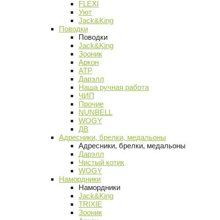
FLEXI
Уют
Jack&King
Поводки
Поводки
Jack&King
Зооник
Аркон
АТР
Дарэлл
Наша ручная работа
ЧИП
Прочие
NUNBELL
WOGY
ДВ
Адресники, брелки, медальоны
Адресники, брелки, медальоны
Дарэлл
Чистый котик
WOGY
Намордники
Намордники
Jack&King
TRIXIE
Зооник