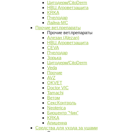
Цитодерм/CitoDerm
НВЦ Агроветзащита
KRKA
Пчелодар
Лайна-МС
Прочие вет.препараты
Прочие вет.препараты
Алезан (Alezan)
НВЦ Агроветзащита
CEVA
Пчелодар
Зорька
Цитодерм/CitoDerm
Veda
Прочие
AVZ
OKVET
Doctor VIC
Tamachi
Ветом
СексКонтроль
Neoterica
Биоцентр "Чин"
KRKA
Апиценна
Средства для ухода за ушами