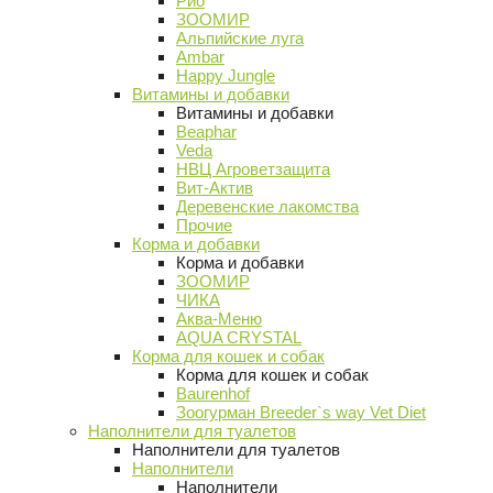
Рио
ЗООМИР
Альпийские луга
Ambar
Happy Jungle
Витамины и добавки
Витамины и добавки
Beaphar
Veda
НВЦ Агроветзащита
Вит-Актив
Деревенские лакомства
Прочие
Корма и добавки
Корма и добавки
ЗООМИР
ЧИКА
Аква-Меню
AQUA CRYSTAL
Корма для кошек и собак
Корма для кошек и собак
Baurenhof
Зоогурман Breeder`s way Vet Diet
Наполнители для туалетов
Наполнители для туалетов
Наполнители
Наполнители