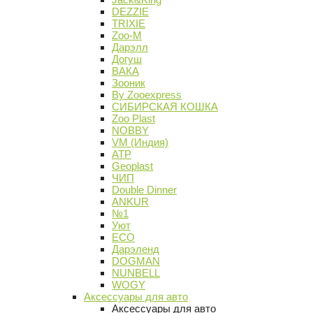
DEZZIE
TRIXIE
Zoo-M
Дарэлл
Догуш
ВАКА
Зооник
By Zooexpress
СИБИРСКАЯ КОШКА
Zoo Plast
NOBBY
VM (Индия)
АТР
Geoplast
ЧИП
Double Dinner
ANKUR
№1
Уют
ECO
Дарэленд
DOGMAN
NUNBELL
WOGY
Аксессуары для авто
Аксессуары для авто