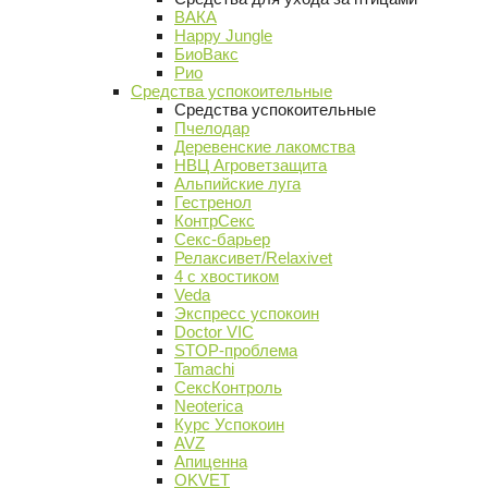
ВАКА
Happy Jungle
БиоВакс
Рио
Средства успокоительные
Средства успокоительные
Пчелодар
Деревенские лакомства
НВЦ Агроветзащита
Альпийские луга
Гестренол
КонтрСекс
Секс-барьер
Релаксивет/Relaxivet
4 с хвостиком
Veda
Экспресс успокоин
Doctor VIC
STOP-проблема
Tamachi
СексКонтроль
Neoterica
Курс Успокоин
AVZ
Апиценна
OKVET