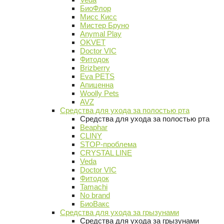
БиоФлор
Мисс Кисс
Мистер Бруно
Anymal Play
OKVET
Doctor VIC
Фитодок
Brizberry
Eva PETS
Апиценна
Woolly Pets
AVZ
Средства для ухода за полостью рта
Средства для ухода за полостью рта
Beaphar
CLINY
STOP-проблема
CRYSTAL LINE
Veda
Doctor VIC
Фитодок
Tamachi
No brand
БиоВакс
Средства для ухода за грызунами
Средства для ухода за грызунами