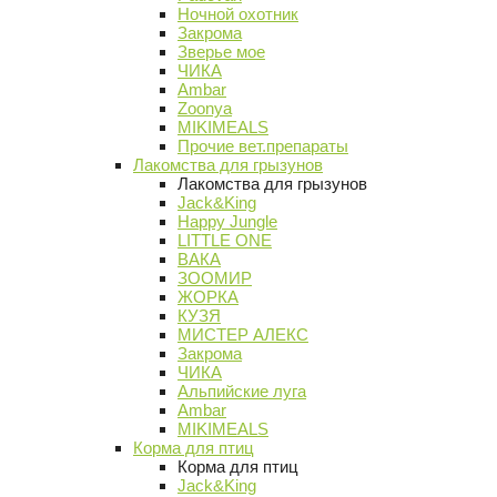
Ночной охотник
Закрома
Зверье мое
ЧИКА
Ambar
Zoonya
MIKIMEALS
Прочие вет.препараты
Лакомства для грызунов
Лакомства для грызунов
Jack&King
Happy Jungle
LITTLE ONE
ВАКА
ЗООМИР
ЖОРКА
КУЗЯ
МИСТЕР АЛЕКС
Закрома
ЧИКА
Альпийские луга
Ambar
MIKIMEALS
Корма для птиц
Корма для птиц
Jack&King