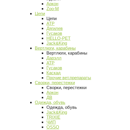
Аркон
Zoo-M
Цепи
Цепи
АТР
Дягилев
Гусаков
HELLO-PET
Jack&King
Вертлюги, карабины
Вертлюги, карабины
Дарэлл
АТР
Гусаков
Каскад
Прочие вет.препараты
Сворки, перестежки
Сворки, перестежки
Аркон
ДВ
Одежда, обувь
Одежда, обувь
Jack&King
TRIXIE
ЧИП
OSSO