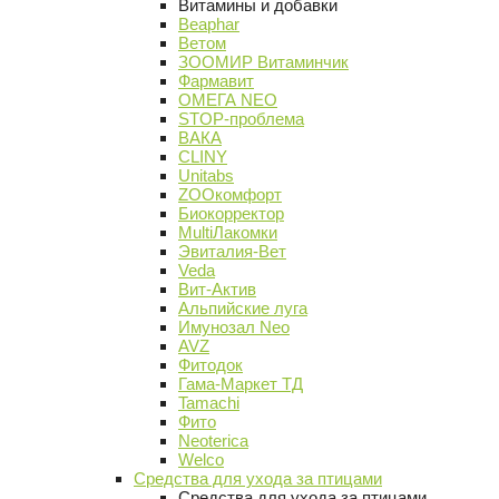
Витамины и добавки
Beaphar
Ветом
ЗООМИР Витаминчик
Фармавит
ОМЕГА NEO
STOP-проблема
ВАКА
CLINY
Unitabs
ZOOкомфорт
Биокорректор
MultiЛакомки
Эвиталия-Вет
Veda
Вит-Актив
Альпийские луга
Имунозал Neo
AVZ
Фитодок
Гама-Маркет ТД
Tamachi
Фито
Neoterica
Welco
Средства для ухода за птицами
Средства для ухода за птицами