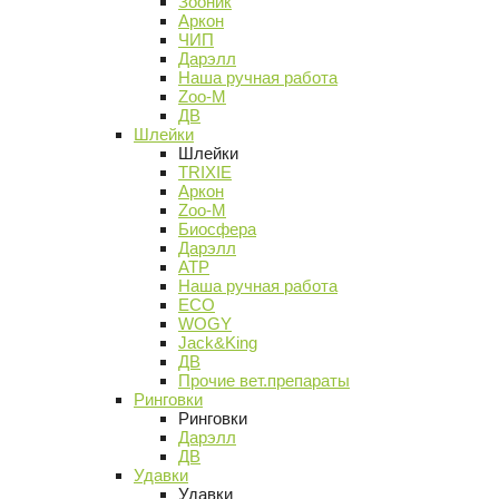
Зооник
Аркон
ЧИП
Дарэлл
Наша ручная работа
Zoo-M
ДВ
Шлейки
Шлейки
TRIXIE
Аркон
Zoo-M
Биосфера
Дарэлл
АТР
Наша ручная работа
ECO
WOGY
Jack&King
ДВ
Прочие вет.препараты
Ринговки
Ринговки
Дарэлл
ДВ
Удавки
Удавки