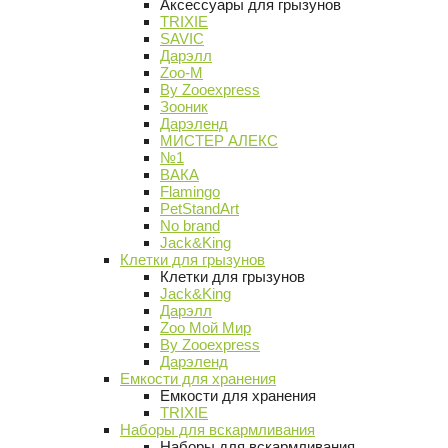
Аксессуары для грызунов
TRIXIE
SAVIC
Дарэлл
Zoo-M
By Zooexpress
Зооник
Дарэленд
МИСТЕР АЛЕКС
№1
ВАКА
Flamingo
PetStandArt
No brand
Jack&King
Клетки для грызунов
Клетки для грызунов
Jack&King
Дарэлл
Zoo Мой Мир
By Zooexpress
Дарэленд
Емкости для хранения
Емкости для хранения
TRIXIE
Наборы для вскармливания
Наборы для вскармливания