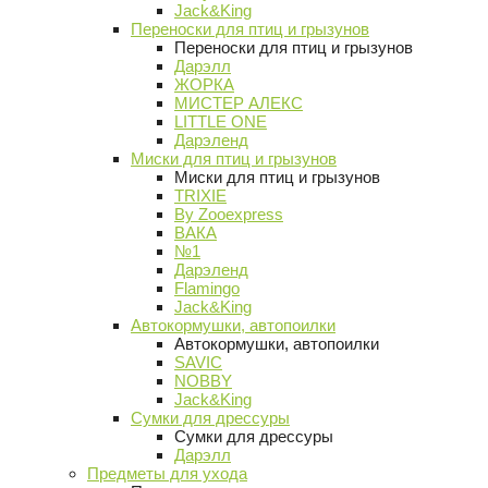
Jack&King
Переноски для птиц и грызунов
Переноски для птиц и грызунов
Дарэлл
ЖОРКА
МИСТЕР АЛЕКС
LITTLE ONE
Дарэленд
Миски для птиц и грызунов
Миски для птиц и грызунов
TRIXIE
By Zooexpress
ВАКА
№1
Дарэленд
Flamingo
Jack&King
Автокормушки, автопоилки
Автокормушки, автопоилки
SAVIC
NOBBY
Jack&King
Сумки для дрессуры
Сумки для дрессуры
Дарэлл
Предметы для ухода