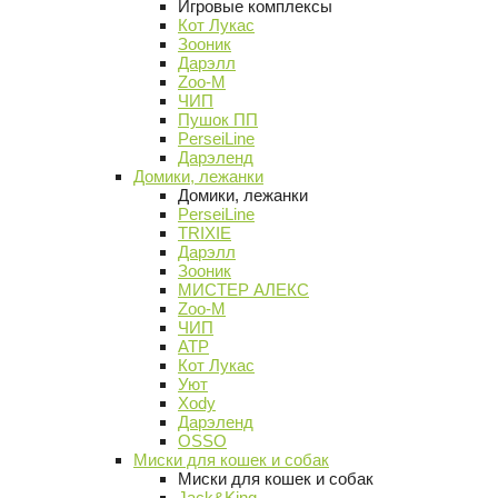
Игровые комплексы
Кот Лукас
Зооник
Дарэлл
Zoo-M
ЧИП
Пушок ПП
PerseiLine
Дарэленд
Домики, лежанки
Домики, лежанки
PerseiLine
TRIXIE
Дарэлл
Зооник
МИСТЕР АЛЕКС
Zoo-M
ЧИП
АТР
Кот Лукас
Уют
Xody
Дарэленд
OSSO
Миски для кошек и собак
Миски для кошек и собак
Jack&King