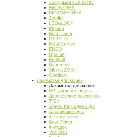
Зоогурман HOLISTIC
ЕМ ДО ДНА
ВКУСМЯСИНА
Zoodiet
LEO&LUCY
Petibon
Best Dinner
P.E.P.P.O.
Meat Garden
ENSO
Прочие
Edelhoff
Baurenhof
Siberia ZOO
Goodwin
Лакомства для кошек
Лакомства для кошек
НВЦ Агроветзащита
Деревенские лакомства
TitBit
Эдель Кет, Эдель Дог
Альпийские луга
4 с хвостиком
Best Dinner
Фитодок
VIVIDUS