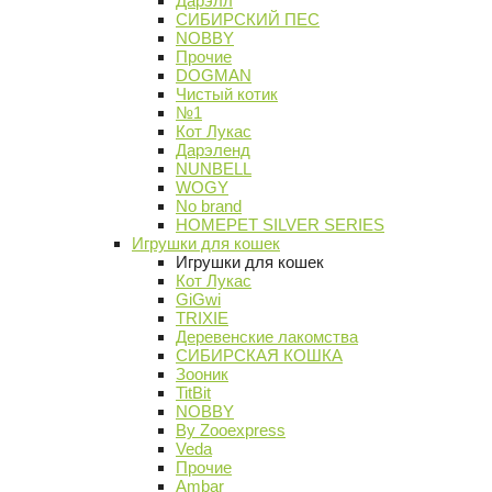
Дарэлл
СИБИРСКИЙ ПЕС
NOBBY
Прочие
DOGMAN
Чистый котик
№1
Кот Лукас
Дарэленд
NUNBELL
WOGY
No brand
HOMEPET SILVER SERIES
Игрушки для кошек
Игрушки для кошек
Кот Лукас
GiGwi
TRIXIE
Деревенские лакомства
СИБИРСКАЯ КОШКА
Зооник
TitBit
NOBBY
By Zooexpress
Veda
Прочие
Ambar