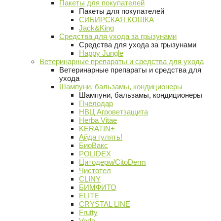
Пакеты для покупателей
Пакеты для покупателей
СИБИРСКАЯ КОШКА
Jack&King
Средства для ухода за грызунами
Средства для ухода за грызунами
Happy Jungle
Ветеринарные препараты и средства для ухода
Ветеринарные препараты и средства для
ухода
Шампуни, бальзамы, кондиционеры
Шампуни, бальзамы, кондиционеры
Пчелодар
НВЦ Агроветзащита
Herba Vitae
KERATIN+
Айда гулять!
БиоВакс
POLIDEX
Цитодерм/CitoDerm
Чистотел
CLINY
БИМФИТО
ELITE
CRYSTAL LINE
Frutty
Veda