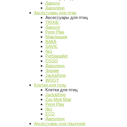
Дарэлл
Дарэленд
Аксессуары для птиц
Аксессуары для птиц
TRIXIE
Дарэлл
Penn Plax
Мавлюшев
ВАКА
SAVIC
№1
PetStandArt
OSSO
Дарэленд
Зооник
Jack&King
WOGY
Клетки для птиц
Клетки для птиц
Jack&King
Zoo Мой Мир
Penn Plax
№1
ECO
Дарэленд
Аксессуары для грызунов