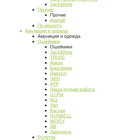
Jack&King
Прочие
Прочие
Animall
По рецепту
Амуниция и одежда
Амуниция и одежда
Ошейники
Ошейники
Jack&King
TRIXIE
Аркон
Биосфера
Дарэлл
ЧИП
АТР
Наша ручная работа
V.I.Pet
№1
Уют
Каскад
NUNBELL
WOGY
ДВ
Дарэленд
Рулетки