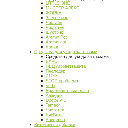
LITTLE ONE
МИСТЕР АЛЕКС
ЖОРКА
Зверье мое
Чистайл
Чистотел
Шустрик
AromatiPet
Aromaticat
Ambar
Средства для ухода за глазами
Средства для ухода за глазами
БАРС
НВЦ Агроветзащита
Пчелодар
CLINY
STOP-проблема
Veda
Бриллиантовые глаза
Анандин
Doctor VIC
Tamachi
Чистотел
БиоВакс
Апиценна
Витамины и добавки