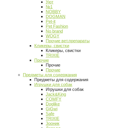
Уют
№1
NOBBY
DOGMAN
Pet-it
Pet Fashion
No brand
WOGY
Прочие вет.препараты
Кликеры, свистки
Кликеры, свистки
TRIXIE
Прочие
Прочие
Прочие
Предметы для содержания
Предметы для содержания
Игрушки для собак
Игрушки для собак
Jack&King
COMFY
Doglike
GiGwi
Safe
TRIXIE
Зооник