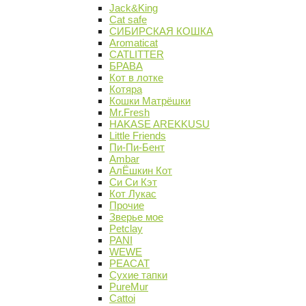
Jack&King
Cat safe
СИБИРСКАЯ КОШКА
Aromaticat
CATLITTER
БРАВА
Кот в лотке
Котяра
Кошки Матрёшки
Mr.Fresh
HAKASE AREKKUSU
Little Friends
Пи-Пи-Бент
Ambar
АлЁшкин Кот
Си Си Кэт
Кот Лукас
Прочие
Зверье мое
Petclay
PANI
WEWE
PEACAT
Сухие тапки
PureMur
Cattoi