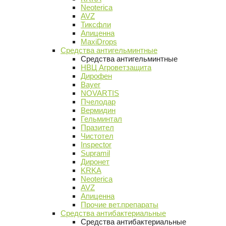
Neoterica
AVZ
Тиксфли
Апиценна
MaxiDrops
Средства антигельминтные
Средства антигельминтные
НВЦ Агроветзащита
Дирофен
Bayer
NOVARTIS
Пчелодар
Вермидин
Гельминтал
Празител
Чистотел
Inspector
Supramil
Диронет
KRKA
Neoterica
AVZ
Апиценна
Прочие вет.препараты
Средства антибактериальные
Средства антибактериальные