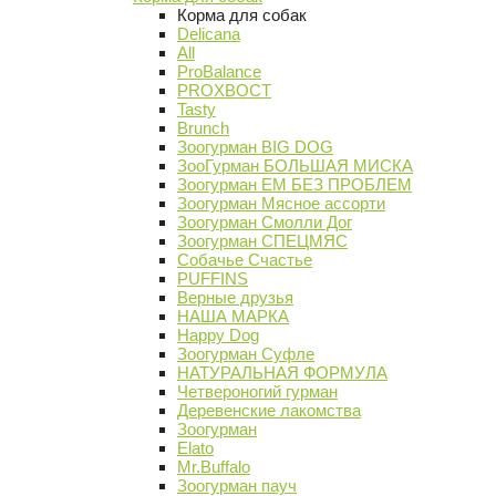
Корма для собак
Delicana
All
ProBalance
PROХВОСТ
Tasty
Brunch
Зоогурман BIG DOG
ЗооГурман БОЛЬШАЯ МИСКА
Зоогурман ЕМ БЕЗ ПРОБЛЕМ
Зоогурман Мясное ассорти
Зоогурман Смолли Дог
Зоогурман СПЕЦМЯС
Собачье Счастье
PUFFINS
Верные друзья
НАША МАРКА
Happy Dog
Зоогурман Суфле
НАТУРАЛЬНАЯ ФОРМУЛА
Четвероногий гурман
Деревенские лакомства
Зоогурман
Elato
Mr.Buffalo
Зоогурман пауч