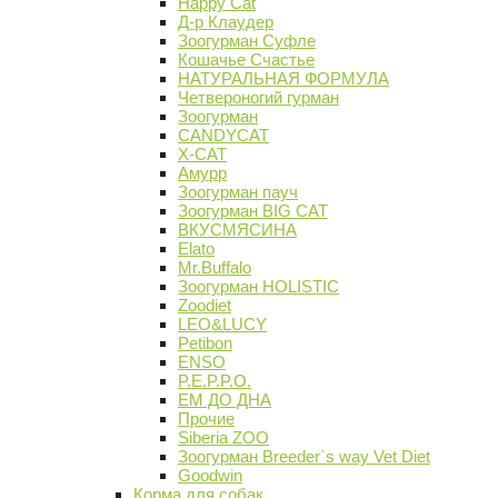
Happy Cat
Д-р Клаудер
Зоогурман Суфле
Кошачье Счастье
НАТУРАЛЬНАЯ ФОРМУЛА
Четвероногий гурман
Зоогурман
CANDYCAT
X-CAT
Амурр
Зоогурман пауч
Зоогурман BIG CAT
ВКУСМЯСИНА
Elato
Mr.Buffalo
Зоогурман HOLISTIC
Zoodiet
LEO&LUCY
Petibon
ENSO
P.E.P.P.O.
ЕМ ДО ДНА
Прочие
Siberia ZOO
Зоогурман Breeder`s way Vet Diet
Goodwin
Корма для собак