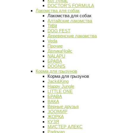
Кот Лукас
DOCTOR'S FORMULA
Лакомства для собак
Лакомства для собак
Алтайские лакомства
TitBit
DOG FEST
Деревенские лакомства
Veda
Прочие
ДеликаЧойс
NALAPU
БРАВА
DOGNIS
Корма для грызунов
Корма для грызунов
Jack&King
Happy Jungle
LITTLE ONE
БРАВА
ВАКА
Верные друзья
ЗООМИР
ЖОРКА
КУЗЯ
МИСТЕР АЛЕКС
Padovan