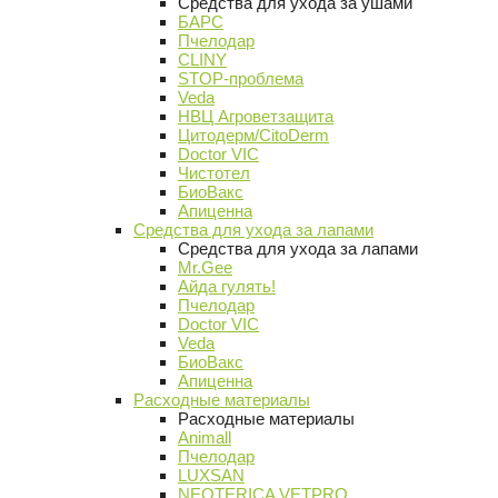
Средства для ухода за ушами
БАРС
Пчелодар
CLINY
STOP-проблема
Veda
НВЦ Агроветзащита
Цитодерм/CitoDerm
Doctor VIC
Чистотел
БиоВакс
Апиценна
Средства для ухода за лапами
Средства для ухода за лапами
Mr.Gee
Айда гулять!
Пчелодар
Doctor VIC
Veda
БиоВакс
Апиценна
Расходные материалы
Расходные материалы
Animall
Пчелодар
LUXSAN
NEOTERICA VETPRO