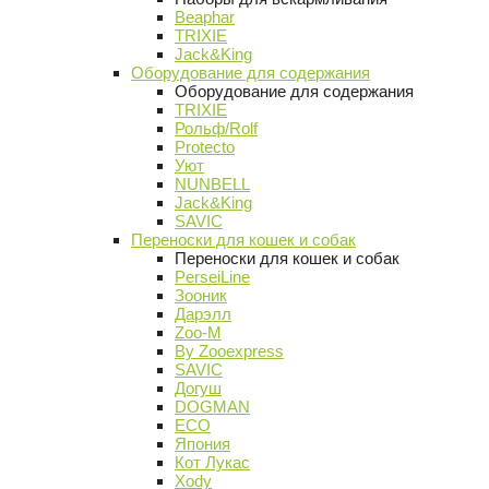
Beaphar
TRIXIE
Jack&King
Оборудование для содержания
Оборудование для содержания
TRIXIE
Рольф/Rolf
Protecto
Уют
NUNBELL
Jack&King
SAVIC
Переноски для кошек и собак
Переноски для кошек и собак
PerseiLine
Зооник
Дарэлл
Zoo-M
By Zooexpress
SAVIC
Догуш
DOGMAN
ECO
Япония
Кот Лукас
Xody