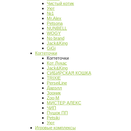
Чистый котик
Уют
№1
Mr.Alex
Petsona
NUNBELL
WOGY
No brand
Jack&King
GiGi
Когтеточки
Когтеточки
Кот Лукас
Jack&King
СИБИРСКАЯ КОШКА
TRIXIE
PerseiLine
Дарэлл
Зооник
Zoo-M
МИСТЕР АЛЕКС
ЧИП
Пушок ПП
Petsiki
Уют
Игровые комплексы