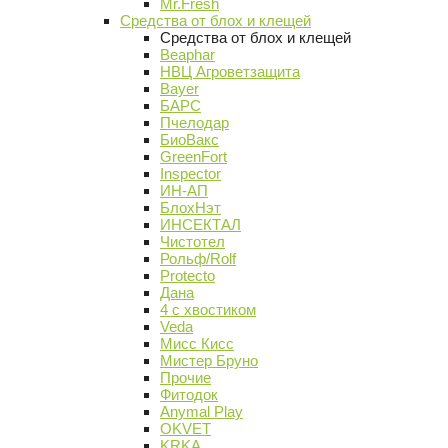
Mr.Fresh
Средства от блох и клещей
Средства от блох и клещей
Beaphar
НВЦ Агроветзащита
Bayer
БАРС
Пчелодар
БиоВакс
GreenFort
Inspector
ИН-АП
БлохНэт
ИНСЕКТАЛ
Чистотел
Рольф/Rolf
Protecto
Дана
4 с хвостиком
Veda
Мисс Кисс
Мистер Бруно
Прочие
Фитодок
Anymal Play
OKVET
KRKA