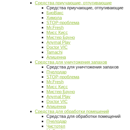
Средства приучающие, отпугивающие
Средства приучающие, отпугивающие
БиоВакс
Химола
STOP-проблема
Mr.Fresh
Мисс Кисс
Мистер Бруно
Anymal Play
Doctor VIC
Tamachi
Апиценна
Средства для уничтожения запахов
Средства для уничтожения запахов
Пчелодар
STOP-проблема
Mr.Fresh
Мисс Кисс
Мистер Бруно
Anymal Play
Doctor VIC
Апиценна
Средства для обработки помещений
Средства для обработки помещений
Пчелодар
Чистотел