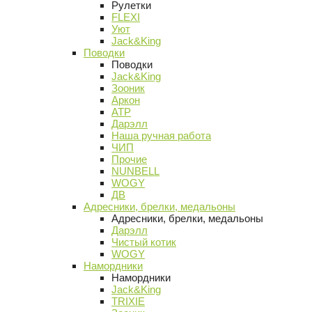
Рулетки
FLEXI
Уют
Jack&King
Поводки
Поводки
Jack&King
Зооник
Аркон
АТР
Дарэлл
Наша ручная работа
ЧИП
Прочие
NUNBELL
WOGY
ДВ
Адресники, брелки, медальоны
Адресники, брелки, медальоны
Дарэлл
Чистый котик
WOGY
Намордники
Намордники
Jack&King
TRIXIE