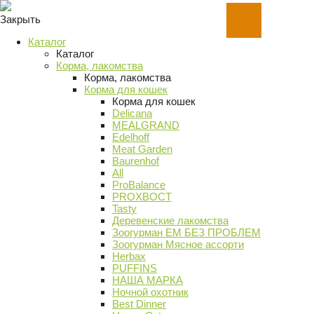
Закрыть
Каталог
Каталог
Корма, лакомства
Корма, лакомства
Корма для кошек
Корма для кошек
Delicana
MEALGRAND
Edelhoff
Meat Garden
Baurenhof
All
ProBalance
PROХВОСТ
Tasty
Деревенские лакомства
Зоогурман ЕМ БЕЗ ПРОБЛЕМ
Зоогурман Мясное ассорти
Herbax
PUFFINS
НАША МАРКА
Ночной охотник
Best Dinner