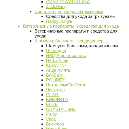
СИБИРСКАЯ КОШКА
Jack&King
Средства для ухода за грызунами
Средства для ухода за грызунами
Happy Jungle
Ветеринарные препараты и средства для ухода
Ветеринарные препараты и средства для
ухода
Шампуни, бальзамы, кондиционеры
Шампуни, бальзамы, кондиционеры
Пчелодар
НВЦ Агроветзащита
Herba Vitae
KERATIN+
Айда гулять!
БиоВакс
POLIDEX
Цитодерм/CitoDerm
Чистотел
CLINY
БИМФИТО
ELITE
CRYSTAL LINE
Frutty
Veda
БиоФлор
Мисс Кисс