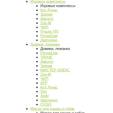
Игровые комплексы
Игровые комплексы
Кот Лукас
Зооник
Дарэлл
Zoo-M
ЧИП
Пушок ПП
PerseiLine
Дарэленд
Домики, лежанки
Домики, лежанки
PerseiLine
TRIXIE
Дарэлл
Зооник
МИСТЕР АЛЕКС
Zoo-M
ЧИП
АТР
Кот Лукас
Уют
Xody
Дарэленд
OSSO
Миски для кошек и собак
Миски для кошек и собак