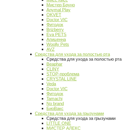
Мистер Бруно
Anymal Play
OKVET
Doctor VIC
Фитодок
Brizberry
Eva PETS
Апиценна
Woolly Pets
AVZ
Средства для ухода за полостью рта
Средства для ухода за полостью рта
Beaphar
CLINY
STOP-проблема
CRYSTAL LINE
Veda
Doctor VIC
Фитодок
Tamachi
No brand
БиоВакс
Средства для ухода за грызунами
Средства для ухода за грызунами
LITTLE ONE
МИСТЕР АЛЕКС