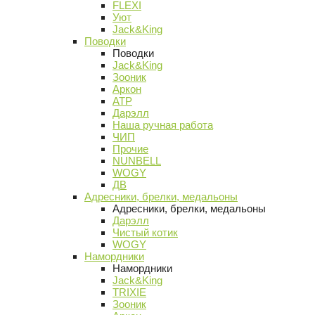
FLEXI
Уют
Jack&King
Поводки
Поводки
Jack&King
Зооник
Аркон
АТР
Дарэлл
Наша ручная работа
ЧИП
Прочие
NUNBELL
WOGY
ДВ
Адресники, брелки, медальоны
Адресники, брелки, медальоны
Дарэлл
Чистый котик
WOGY
Намордники
Намордники
Jack&King
TRIXIE
Зооник