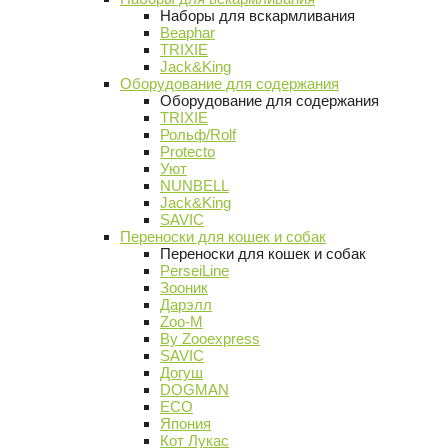
Наборы для вскармливания
Beaphar
TRIXIE
Jack&King
Оборудование для содержания
Оборудование для содержания
TRIXIE
Рольф/Rolf
Protecto
Уют
NUNBELL
Jack&King
SAVIC
Переноски для кошек и собак
Переноски для кошек и собак
PerseiLine
Зооник
Дарэлл
Zoo-M
By Zooexpress
SAVIC
Догуш
DOGMAN
ECO
Япония
Кот Лукас