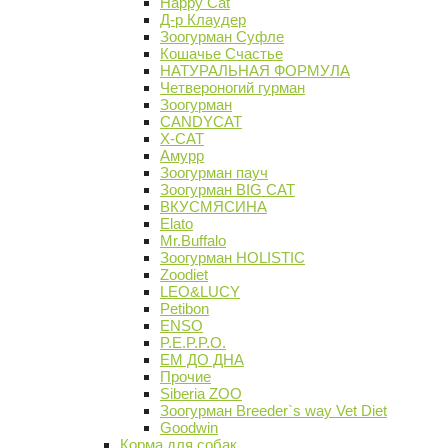
Happy Cat
Д-р Клаудер
Зоогурман Суфле
Кошачье Счастье
НАТУРАЛЬНАЯ ФОРМУЛА
Четвероногий гурман
Зоогурман
CANDYCAT
X-CAT
Амурр
Зоогурман пауч
Зоогурман BIG CAT
ВКУСМЯСИНА
Elato
Mr.Buffalo
Зоогурман HOLISTIC
Zoodiet
LEO&LUCY
Petibon
ENSO
P.E.P.P.O.
ЕМ ДО ДНА
Прочие
Siberia ZOO
Зоогурман Breeder`s way Vet Diet
Goodwin
Корма для собак