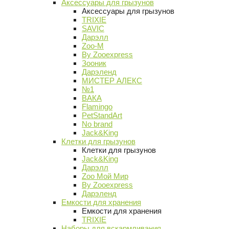
Аксессуары для грызунов
Аксессуары для грызунов
TRIXIE
SAVIC
Дарэлл
Zoo-M
By Zooexpress
Зооник
Дарэленд
МИСТЕР АЛЕКС
№1
ВАКА
Flamingo
PetStandArt
No brand
Jack&King
Клетки для грызунов
Клетки для грызунов
Jack&King
Дарэлл
Zoo Мой Мир
By Zooexpress
Дарэленд
Емкости для хранения
Емкости для хранения
TRIXIE
Наборы для вскармливания