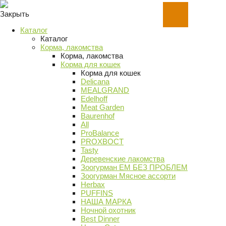
Закрыть
Каталог
Каталог
Корма, лакомства
Корма, лакомства
Корма для кошек
Корма для кошек
Delicana
MEALGRAND
Edelhoff
Meat Garden
Baurenhof
All
ProBalance
PROХВОСТ
Tasty
Деревенские лакомства
Зоогурман ЕМ БЕЗ ПРОБЛЕМ
Зоогурман Мясное ассорти
Herbax
PUFFINS
НАША МАРКА
Ночной охотник
Best Dinner