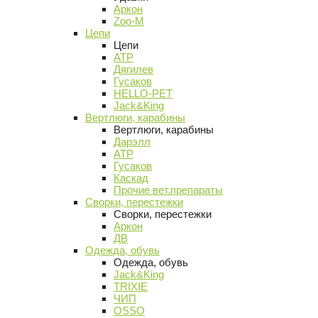
Аркон
Zoo-M
Цепи
Цепи
АТР
Дягилев
Гусаков
HELLO-PET
Jack&King
Вертлюги, карабины
Вертлюги, карабины
Дарэлл
АТР
Гусаков
Каскад
Прочие вет.препараты
Сворки, перестежки
Сворки, перестежки
Аркон
ДВ
Одежда, обувь
Одежда, обувь
Jack&King
TRIXIE
ЧИП
OSSO