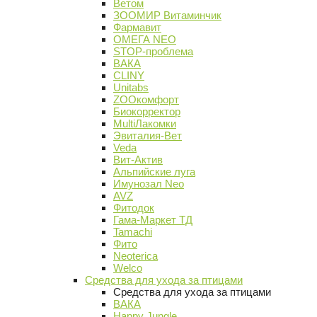
Ветом
ЗООМИР Витаминчик
Фармавит
ОМЕГА NEO
STOP-проблема
ВАКА
CLINY
Unitabs
ZOOкомфорт
Биокорректор
MultiЛакомки
Эвиталия-Вет
Veda
Вит-Актив
Альпийские луга
Имунозал Neo
AVZ
Фитодок
Гама-Маркет ТД
Tamachi
Фито
Neoterica
Welco
Средства для ухода за птицами
Средства для ухода за птицами
ВАКА
Happy Jungle