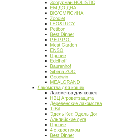
Зоогурман HOLISTIC
ЕМ ДО ДНА
ВКУСМЯСИНА
Zoodiet
LEO&LUCY
Petibon
Best Dinner
P.E.P.P.O.
Meat Garden
ENSO
Прочие
Edelhoff
Baurenhof
Siberia ZOO
Goodwin
MEALGRAND
Лакомства для кошек
Лакомства для кошек
НВЦ Агроветзащита
Деревенские лакомства
TitBit
Эдель Кет, Эдель Дог
Альпийские луга
Прочие
4 с хвостиком
Best Dinner