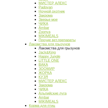
МИСТЕР АЛЕКС
Padovan
Ночной охотник
Закрома
Зверье мое
ЧИКА
Ambar
Zoonya
MIKIMEALS
Прочие вет.препараты
Лакомства для грызунов
Лакомства для грызунов
Jack&King
Happy Jungle
LITTLE ONE
ВАКА
ЗООМИР
ЖОРКА
КУЗЯ
МИСТЕР АЛЕКС
Закрома
ЧИКА
Альпийские луга
Ambar
MIKIMEALS
Корма для птиц