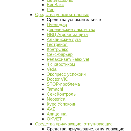
БиоВакс
Рио
Средства успокоительные
Средства успокоительные
Пчелодар
Деревенские лакомства
НВЦ Агроветзащита
Альпийские луга
Гестренол
КонтрСекс
Секс-барьер
Релаксивет/Relaxivet
4 с хвостиком
Veda
Экспресс успокоин
Doctor VIC
STOP-проблема
Tamachi
СексКонтроль
Neoterica
Курс Успокоин
AVZ
Апиценна
OKVET
Средства приучающие, отпугивающие
Средства приучающие, отпугивающие