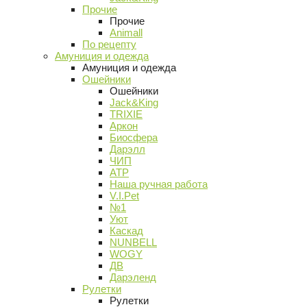
Прочие
Прочие
Animall
По рецепту
Амуниция и одежда
Амуниция и одежда
Ошейники
Ошейники
Jack&King
TRIXIE
Аркон
Биосфера
Дарэлл
ЧИП
АТР
Наша ручная работа
V.I.Pet
№1
Уют
Каскад
NUNBELL
WOGY
ДВ
Дарэленд
Рулетки
Рулетки