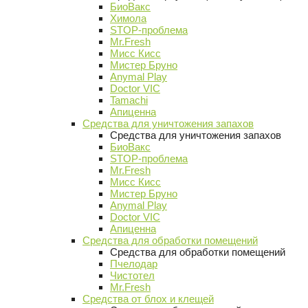
БиоВакс
Химола
STOP-проблема
Mr.Fresh
Мисс Кисс
Мистер Бруно
Anymal Play
Doctor VIC
Tamachi
Апиценна
Средства для уничтожения запахов
Средства для уничтожения запахов
БиоВакс
STOP-проблема
Mr.Fresh
Мисс Кисс
Мистер Бруно
Anymal Play
Doctor VIC
Апиценна
Средства для обработки помещений
Средства для обработки помещений
Пчелодар
Чистотел
Mr.Fresh
Средства от блох и клещей