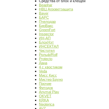
Средства от блох и клещей
Beaphar
НВЦ Агроветзащита
Bayer
БАРС
Пчелодар
БиоВакс
GreenFort
Inspector
ИН-АП
БлохНэт
ИНСЕКТАЛ
Чистотел
Рольф/Rolf
Protecto
Дана
4 с хвостиком
Veda
Мисс Кисс
Мистер Бруно
Прочие
Фитодок
Anymal Play
OKVET
KRKA
Neoterica
AVZ