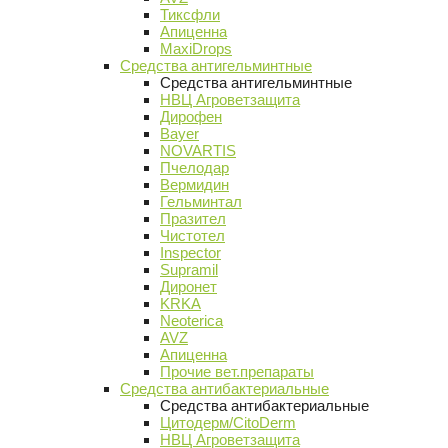
Тиксфли
Апиценна
MaxiDrops
Средства антигельминтные
Средства антигельминтные
НВЦ Агроветзащита
Дирофен
Bayer
NOVARTIS
Пчелодар
Вермидин
Гельминтал
Празител
Чистотел
Inspector
Supramil
Диронет
KRKA
Neoterica
AVZ
Апиценна
Прочие вет.препараты
Средства антибактериальные
Средства антибактериальные
Цитодерм/CitoDerm
НВЦ Агроветзащита