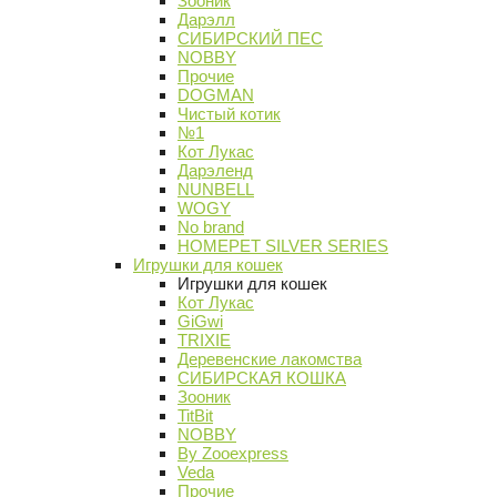
Зооник
Дарэлл
СИБИРСКИЙ ПЕС
NOBBY
Прочие
DOGMAN
Чистый котик
№1
Кот Лукас
Дарэленд
NUNBELL
WOGY
No brand
HOMEPET SILVER SERIES
Игрушки для кошек
Игрушки для кошек
Кот Лукас
GiGwi
TRIXIE
Деревенские лакомства
СИБИРСКАЯ КОШКА
Зооник
TitBit
NOBBY
By Zooexpress
Veda
Прочие