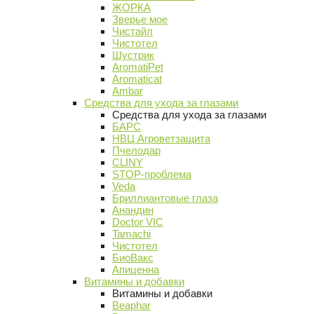
ЖОРКА
Зверье мое
Чистайл
Чистотел
Шустрик
AromatiPet
Aromaticat
Ambar
Средства для ухода за глазами
Средства для ухода за глазами
БАРС
НВЦ Агроветзащита
Пчелодар
CLINY
STOP-проблема
Veda
Бриллиантовые глаза
Анандин
Doctor VIC
Tamachi
Чистотел
БиоВакс
Апиценна
Витамины и добавки
Витамины и добавки
Beaphar