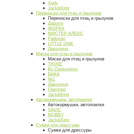
Xody
Jack&King
Переноски для птиц и грызунов
Переноски для птиц и грызунов
Дарэлл
ЖОРКА
МИСТЕР АЛЕКС
Padovan
LITTLE ONE
Дарэленд
Миски для птиц и грызунов
Миски для птиц и грызунов
TRIXIE
By Zooexpress
ВАКА
№1
Дарэленд
Flamingo
Jack&King
Автокормушки, автопоилки
Автокормушки, автопоилки
SAVIC
NOBBY
Jack&King
Сумки для дрессуры
Сумки для дрессуры