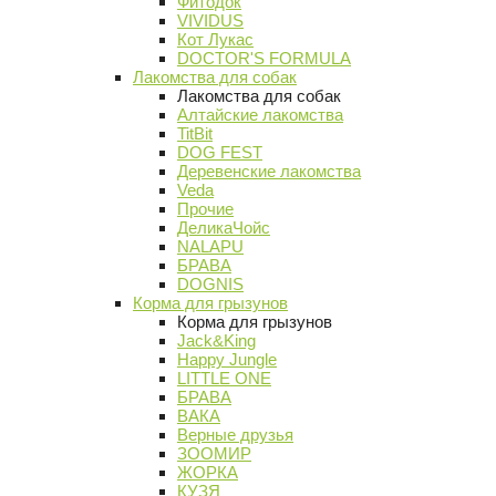
Фитодок
VIVIDUS
Кот Лукас
DOCTOR'S FORMULA
Лакомства для собак
Лакомства для собак
Алтайские лакомства
TitBit
DOG FEST
Деревенские лакомства
Veda
Прочие
ДеликаЧойс
NALAPU
БРАВА
DOGNIS
Корма для грызунов
Корма для грызунов
Jack&King
Happy Jungle
LITTLE ONE
БРАВА
ВАКА
Верные друзья
ЗООМИР
ЖОРКА
КУЗЯ