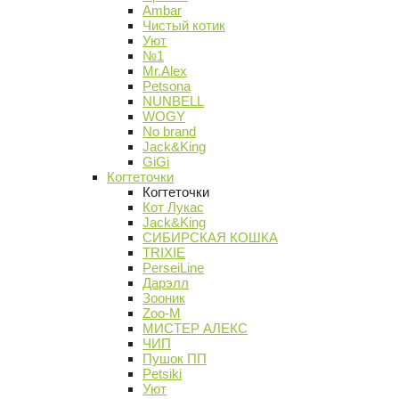
Ambar
Чистый котик
Уют
№1
Mr.Alex
Petsona
NUNBELL
WOGY
No brand
Jack&King
GiGi
Когтеточки
Когтеточки
Кот Лукас
Jack&King
СИБИРСКАЯ КОШКА
TRIXIE
PerseiLine
Дарэлл
Зооник
Zoo-M
МИСТЕР АЛЕКС
ЧИП
Пушок ПП
Petsiki
Уют