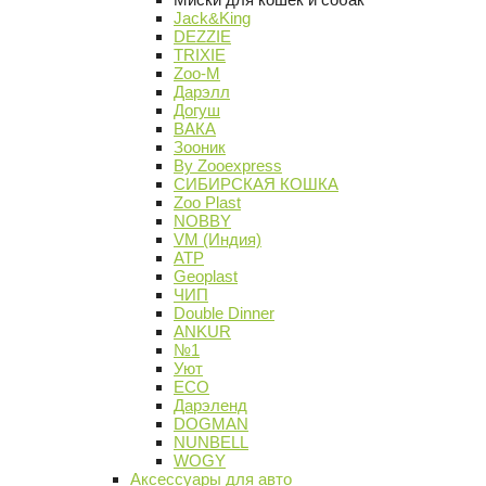
Jack&King
DEZZIE
TRIXIE
Zoo-M
Дарэлл
Догуш
ВАКА
Зооник
By Zooexpress
СИБИРСКАЯ КОШКА
Zoo Plast
NOBBY
VM (Индия)
АТР
Geoplast
ЧИП
Double Dinner
ANKUR
№1
Уют
ECO
Дарэленд
DOGMAN
NUNBELL
WOGY
Аксессуары для авто