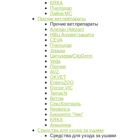
KRKA
Пчелодар
Лайна-МС
Прочие вет.препараты
Прочие вет.препараты
Алезан (Alezan)
НВЦ Агроветзащита
CEVA
Пчелодар
Зорька
Цитодерм/CitoDerm
Veda
Прочие
AVZ
OKVET
EnteroZOO
Doctor VIC
Tamachi
Ветом
СексКонтроль
Neoterica
Биоцентр "Чин"
KRKA
Апиценна
Средства для ухода за ушами
Средства для ухода за ушами