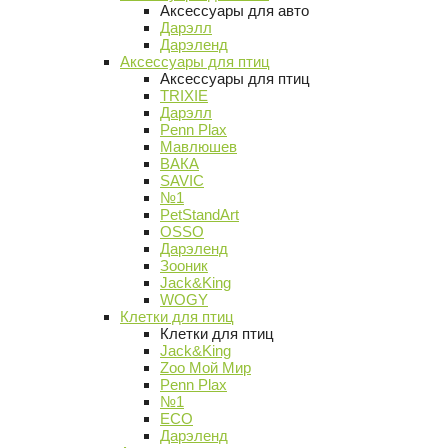
Аксессуары для авто
Дарэлл
Дарэленд
Аксессуары для птиц
Аксессуары для птиц
TRIXIE
Дарэлл
Penn Plax
Мавлюшев
ВАКА
SAVIC
№1
PetStandArt
OSSO
Дарэленд
Зооник
Jack&King
WOGY
Клетки для птиц
Клетки для птиц
Jack&King
Zoo Мой Мир
Penn Plax
№1
ECO
Дарэленд