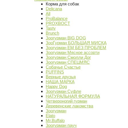
Корма для собак
Delicana
All
ProBalance
PROХВОСТ
Tasty
Brunch
Зоогурман BIG DOG
ЗооГурман БОЛЬШАЯ МИСКА
Зоогурман ЕМ БЕЗ ПРОБЛЕМ
Зоогурман Мясное ассорти
Зоогурман Смолли Дог
Зоогурман СПЕЦМЯС
Собачье Счастье
PUFFINS
Верные друзья
НАША МАРКА
Happy Dog
Зоогурман Суфле
НАТУРАЛЬНАЯ ФОРМУЛА
Четвероногий гурман
Деревенские лакомства
Зоогурман
Elato
Mr.Buffalo
Зоогурман пауч