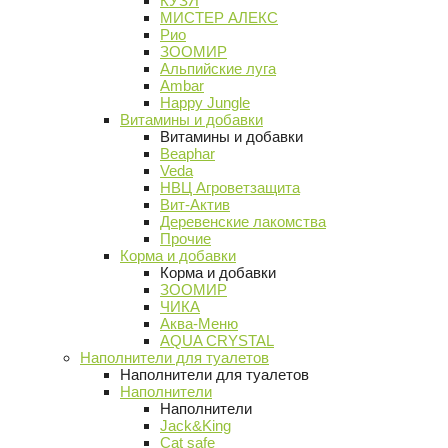
КУЗЯ
МИСТЕР АЛЕКС
Рио
ЗООМИР
Альпийские луга
Ambar
Happy Jungle
Витамины и добавки
Витамины и добавки
Beaphar
Veda
НВЦ Агроветзащита
Вит-Актив
Деревенские лакомства
Прочие
Корма и добавки
Корма и добавки
ЗООМИР
ЧИКА
Аква-Меню
AQUA CRYSTAL
Наполнители для туалетов
Наполнители для туалетов
Наполнители
Наполнители
Jack&King
Cat safe