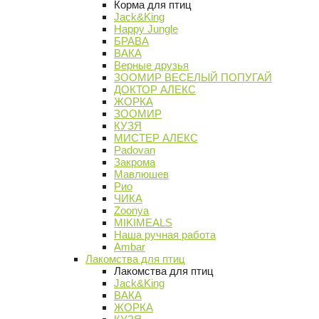
Корма для птиц
Jack&King
Happy Jungle
БРАВА
ВАКА
Верные друзья
ЗООМИР ВЕСЕЛЫЙ ПОПУГАЙ
ДОКТОР АЛЕКС
ЖОРКА
ЗООМИР
КУЗЯ
МИСТЕР АЛЕКС
Padovan
Закрома
Мавлюшев
Рио
ЧИКА
Zoonya
MIKIMEALS
Наша ручная работа
Ambar
Лакомства для птиц
Лакомства для птиц
Jack&King
ВАКА
ЖОРКА