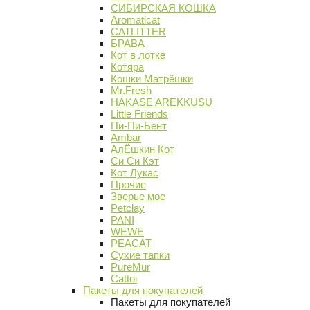
СИБИРСКАЯ КОШКА
Aromaticat
CATLITTER
БРАВА
Кот в лотке
Котяра
Кошки Матрёшки
Mr.Fresh
HAKASE AREKKUSU
Little Friends
Пи-Пи-Бент
Ambar
АлЁшкин Кот
Си Си Кэт
Кот Лукас
Прочие
Зверье мое
Petclay
PANI
WEWE
PEACAT
Сухие тапки
PureMur
Cattoi
Пакеты для покупателей
Пакеты для покупателей