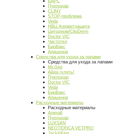
БАРС
Пчелодар
CLINY
STOP-проблема
Veda
НВЦ Агроветзащита
Цитодерм/CitoDerm
Doctor VIC
Чистотел
БиоВакс
Апиценна
Средства для ухода за лапами
Средства для ухода за лапами
Mr.Gee
Айда гулять!
Пчелодар
Doctor VIC
Veda
БиоВакс
Апиценна
Расходные материалы
Расходные материалы
Animall
Пчелодар
LUXSAN
NEOTERICA VETPRO
Jack&King