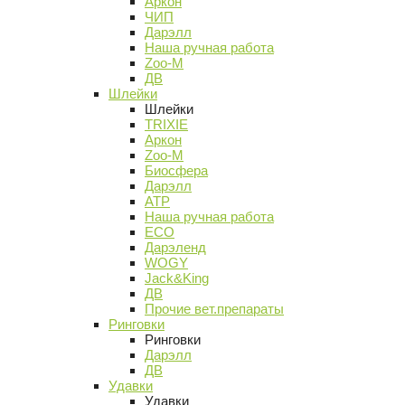
Аркон
ЧИП
Дарэлл
Наша ручная работа
Zoo-M
ДВ
Шлейки
Шлейки
TRIXIE
Аркон
Zoo-M
Биосфера
Дарэлл
АТР
Наша ручная работа
ECO
Дарэленд
WOGY
Jack&King
ДВ
Прочие вет.препараты
Ринговки
Ринговки
Дарэлл
ДВ
Удавки
Удавки