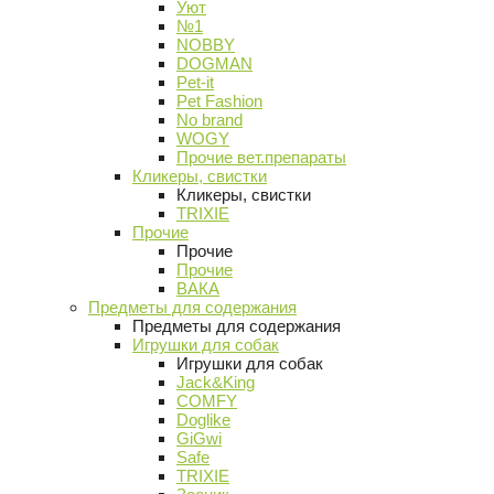
Уют
№1
NOBBY
DOGMAN
Pet-it
Pet Fashion
No brand
WOGY
Прочие вет.препараты
Кликеры, свистки
Кликеры, свистки
TRIXIE
Прочие
Прочие
Прочие
ВАКА
Предметы для содержания
Предметы для содержания
Игрушки для собак
Игрушки для собак
Jack&King
COMFY
Doglike
GiGwi
Safe
TRIXIE