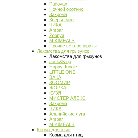
Padovan
Ночной охотник
Закрома
Зверье мое
ЧИКА
Ambar
Zoonya
MIKIMEALS
Прочие вет.препараты
Лакомства для грызунов
Лакомства для грызунов
Jack&King
Happy Jungle
LITTLE ONE
ВАКА
ЗООМИР
ЖОРКА
КУЗЯ
МИСТЕР АЛЕКС
Закрома
ЧИКА
Альпийские луга
Ambar
MIKIMEALS
Корма для птиц
Корма для птиц