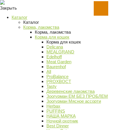
Закрыть
Каталог
Каталог
Корма, лакомства
Корма, лакомства
Корма для кошек
Корма для кошек
Delicana
MEALGRAND
Edelhoff
Meat Garden
Baurenhof
All
ProBalance
PROХВОСТ
Tasty
Деревенские лакомства
Зоогурман ЕМ БЕЗ ПРОБЛЕМ
Зоогурман Мясное ассорти
Herbax
PUFFINS
НАША МАРКА
Ночной охотник
Best Dinner