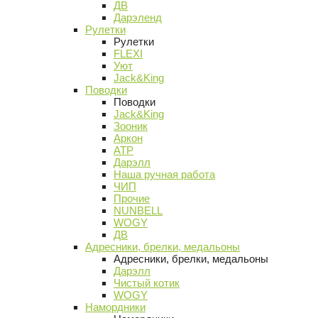
ДВ
Дарэленд
Рулетки
Рулетки
FLEXI
Уют
Jack&King
Поводки
Поводки
Jack&King
Зооник
Аркон
АТР
Дарэлл
Наша ручная работа
ЧИП
Прочие
NUNBELL
WOGY
ДВ
Адресники, брелки, медальоны
Адресники, брелки, медальоны
Дарэлл
Чистый котик
WOGY
Намордники