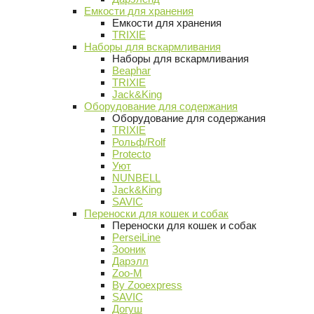
Емкости для хранения
Емкости для хранения
TRIXIE
Наборы для вскармливания
Наборы для вскармливания
Beaphar
TRIXIE
Jack&King
Оборудование для содержания
Оборудование для содержания
TRIXIE
Рольф/Rolf
Protecto
Уют
NUNBELL
Jack&King
SAVIC
Переноски для кошек и собак
Переноски для кошек и собак
PerseiLine
Зооник
Дарэлл
Zoo-M
By Zooexpress
SAVIC
Догуш