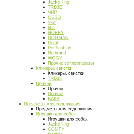
Jack&King
TRIXIE
ЧИП
OSSO
Уют
№1
NOBBY
DOGMAN
Pet-it
Pet Fashion
No brand
WOGY
Прочие вет.препараты
Кликеры, свистки
Кликеры, свистки
TRIXIE
Прочие
Прочие
Прочие
ВАКА
Предметы для содержания
Предметы для содержания
Игрушки для собак
Игрушки для собак
Jack&King
COMFY