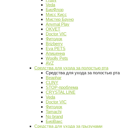
Veda
БиоФлор
Мисс Кисс
Мистер Бруно
Anymal Play
OKVET
Doctor VIC
Фитодок
Brizberry
Eva PETS
Апиценна
Woolly Pets
AVZ
Средства для ухода за полостью рта
Средства для ухода за полостью рта
Beaphar
CLINY
STOP-проблема
CRYSTAL LINE
Veda
Doctor VIC
Фитодок
Tamachi
No brand
БиоВакс
Средства для ухода за грызунами