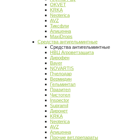
OKVET
KRKA
Neoterica
AVZ
Тиксфли
Апиценна
MaxiDrops
Средства антигельминтные
Средства антигельминтные
НВЦ Агроветзащита
Дирофен
Bayer
NOVARTIS
Пчелодар
Вермидин
Гельминтал
Празител
Чистотел
Inspector
Supramil
Диронет
KRKA
Neoterica
AVZ
Апиценна
Прочие вет.препараты