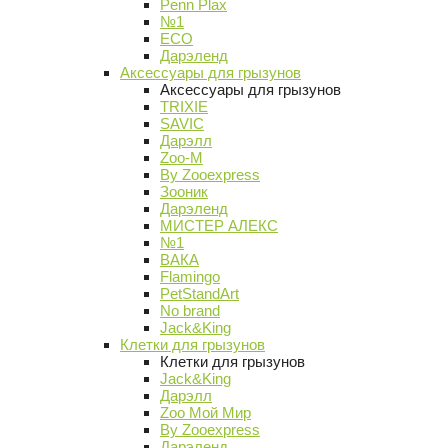
Penn Plax
№1
ECO
Дарэленд
Аксессуары для грызунов
Аксессуары для грызунов
TRIXIE
SAVIC
Дарэлл
Zoo-M
By Zooexpress
Зооник
Дарэленд
МИСТЕР АЛЕКС
№1
ВАКА
Flamingo
PetStandArt
No brand
Jack&King
Клетки для грызунов
Клетки для грызунов
Jack&King
Дарэлл
Zoo Мой Мир
By Zooexpress
Дарэленд