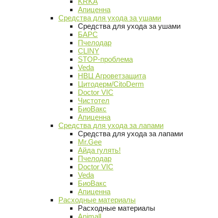
KRKA
Апиценна
Средства для ухода за ушами
Средства для ухода за ушами
БАРС
Пчелодар
CLINY
STOP-проблема
Veda
НВЦ Агроветзащита
Цитодерм/CitoDerm
Doctor VIC
Чистотел
БиоВакс
Апиценна
Средства для ухода за лапами
Средства для ухода за лапами
Mr.Gee
Айда гулять!
Пчелодар
Doctor VIC
Veda
БиоВакс
Апиценна
Расходные материалы
Расходные материалы
Animall