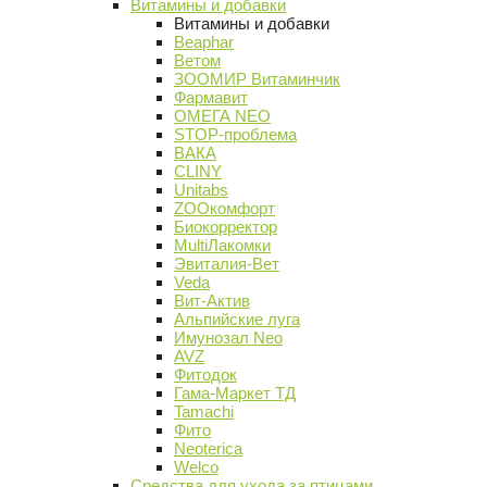
Витамины и добавки
Витамины и добавки
Beaphar
Ветом
ЗООМИР Витаминчик
Фармавит
ОМЕГА NEO
STOP-проблема
ВАКА
CLINY
Unitabs
ZOOкомфорт
Биокорректор
MultiЛакомки
Эвиталия-Вет
Veda
Вит-Актив
Альпийские луга
Имунозал Neo
AVZ
Фитодок
Гама-Маркет ТД
Tamachi
Фито
Neoterica
Welco
Средства для ухода за птицами