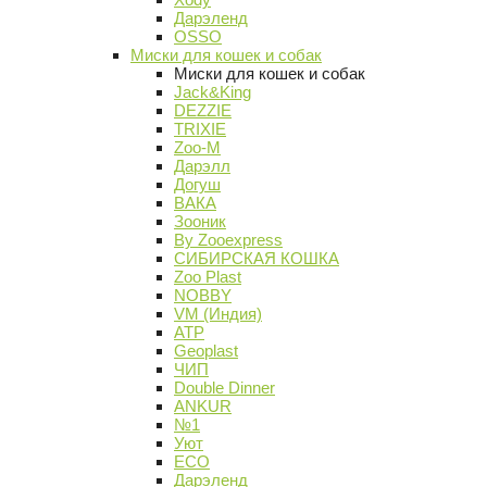
Дарэленд
OSSO
Миски для кошек и собак
Миски для кошек и собак
Jack&King
DEZZIE
TRIXIE
Zoo-M
Дарэлл
Догуш
ВАКА
Зооник
By Zooexpress
СИБИРСКАЯ КОШКА
Zoo Plast
NOBBY
VM (Индия)
АТР
Geoplast
ЧИП
Double Dinner
ANKUR
№1
Уют
ECO
Дарэленд