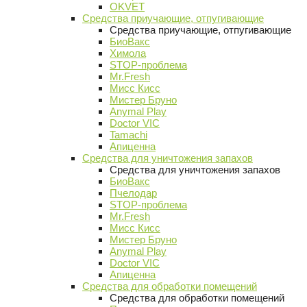
OKVET
Средства приучающие, отпугивающие
Средства приучающие, отпугивающие
БиоВакс
Химола
STOP-проблема
Mr.Fresh
Мисс Кисс
Мистер Бруно
Anymal Play
Doctor VIC
Tamachi
Апиценна
Средства для уничтожения запахов
Средства для уничтожения запахов
БиоВакс
Пчелодар
STOP-проблема
Mr.Fresh
Мисс Кисс
Мистер Бруно
Anymal Play
Doctor VIC
Апиценна
Средства для обработки помещений
Средства для обработки помещений