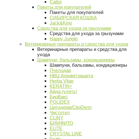
Cattoi
Пакеты для покупателей
Пакеты для покупателей
СИБИРСКАЯ КОШКА
Jack&King
Средства для ухода за грызунами
Средства для ухода за грызунами
Happy Jungle
Ветеринарные препараты и средства для ухода
Ветеринарные препараты и средства для
ухода
Шампуни, бальзамы, кондиционеры
Шампуни, бальзамы, кондиционеры
Пчелодар
НВЦ Агроветзащита
Herba Vitae
KERATIN+
Айда гулять!
БиоВакс
POLIDEX
Цитодерм/CitoDerm
Чистотел
CLINY
БИМФИТО
ELITE
CRYSTAL LINE
Frutty