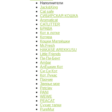
Наполнители
Jack&King
Cat safe
СИБИРСКАЯ КОШКА
Aromaticat
CATLITTER
БРАВА
Кот в лотке
Котяра
Кошки Матрёшки
Mr.Fresh
HAKASE AREKKUSU
Little Friends
Пи-Пи-Бент
Ambar
АлЁшкин Кот
Си Си Кэт
Кот Лукас
Прочие
Зверье мое
Petclay
PANI
WEWE
PEACAT
Сухие тапки
PureMur