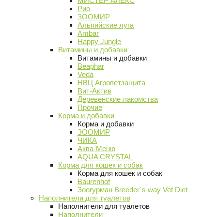
МИСТЕР АЛЕКС
Рио
ЗООМИР
Альпийские луга
Ambar
Happy Jungle
Витамины и добавки
Витамины и добавки
Beaphar
Veda
НВЦ Агроветзащита
Вит-Актив
Деревенские лакомства
Прочие
Корма и добавки
Корма и добавки
ЗООМИР
ЧИКА
Аква-Меню
AQUA CRYSTAL
Корма для кошек и собак
Корма для кошек и собак
Baurenhof
Зоогурман Breeder`s way Vet Diet
Наполнители для туалетов
Наполнители для туалетов
Наполнители