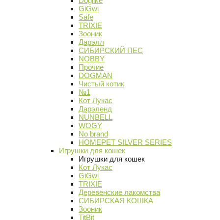
Doglike
GiGwi
Safe
TRIXIE
Зооник
Дарэлл
СИБИРСКИЙ ПЕС
NOBBY
Прочие
DOGMAN
Чистый котик
№1
Кот Лукас
Дарэленд
NUNBELL
WOGY
No brand
HOMEPET SILVER SERIES
Игрушки для кошек
Игрушки для кошек
Кот Лукас
GiGwi
TRIXIE
Деревенские лакомства
СИБИРСКАЯ КОШКА
Зооник
TitBit