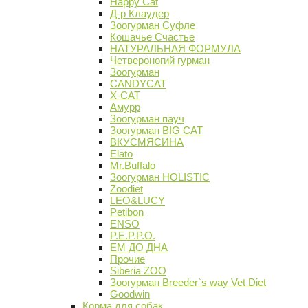
Happy Cat
Д-р Клаудер
Зоогурман Суфле
Кошачье Счастье
НАТУРАЛЬНАЯ ФОРМУЛА
Четвероногий гурман
Зоогурман
CANDYCAT
X-CAT
Амурр
Зоогурман пауч
Зоогурман BIG CAT
ВКУСМЯСИНА
Elato
Mr.Buffalo
Зоогурман HOLISTIC
Zoodiet
LEO&LUCY
Petibon
ENSO
P.E.P.P.O.
ЕМ ДО ДНА
Прочие
Siberia ZOO
Зоогурман Breeder`s way Vet Diet
Goodwin
Корма для собак