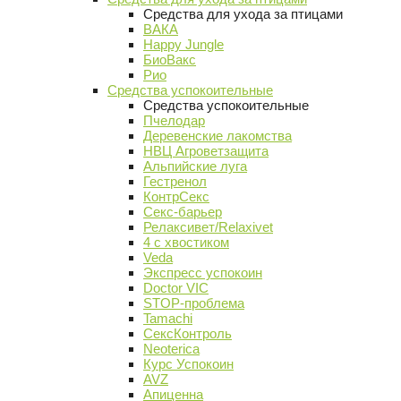
Средства для ухода за птицами
ВАКА
Happy Jungle
БиоВакс
Рио
Средства успокоительные
Средства успокоительные
Пчелодар
Деревенские лакомства
НВЦ Агроветзащита
Альпийские луга
Гестренол
КонтрСекс
Секс-барьер
Релаксивет/Relaxivet
4 с хвостиком
Veda
Экспресс успокоин
Doctor VIC
STOP-проблема
Tamachi
СексКонтроль
Neoterica
Курс Успокоин
AVZ
Апиценна