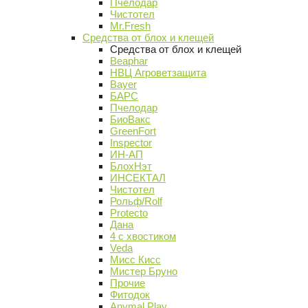
Пчелодар
Чистотел
Mr.Fresh
Средства от блох и клещей
Средства от блох и клещей
Beaphar
НВЦ Агроветзащита
Bayer
БАРС
Пчелодар
БиоВакс
GreenFort
Inspector
ИН-АП
БлохНэт
ИНСЕКТАЛ
Чистотел
Рольф/Rolf
Protecto
Дана
4 с хвостиком
Veda
Мисс Кисс
Мистер Бруно
Прочие
Фитодок
Anymal Play