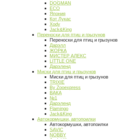
DOGMAN
ECO
Япония
Кот Лукас
Xody
Jack&King
Переноски для птиц и грызунов
Переноски для птиц и грызунов
Дарэлл
ЖОРКА
МИСТЕР АЛЕКС
LITTLE ONE
Дарэленд
Миски для птиц и грызунов
Миски для птиц и грызунов
TRIXIE
By Zooexpress
ВАКА
№1
Дарэленд
Flamingo
Jack&King
Автокормушки, автопоилки
Автокормушки, автопоилки
SAVIC
NOBBY