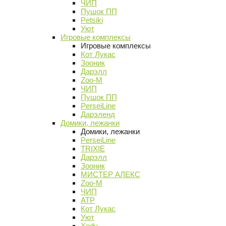
ЧИП
Пушок ПП
Petsiki
Уют
Игровые комплексы
Игровые комплексы
Кот Лукас
Зооник
Дарэлл
Zoo-M
ЧИП
Пушок ПП
PerseiLine
Дарэленд
Домики, лежанки
Домики, лежанки
PerseiLine
TRIXIE
Дарэлл
Зооник
МИСТЕР АЛЕКС
Zoo-M
ЧИП
АТР
Кот Лукас
Уют
Xody