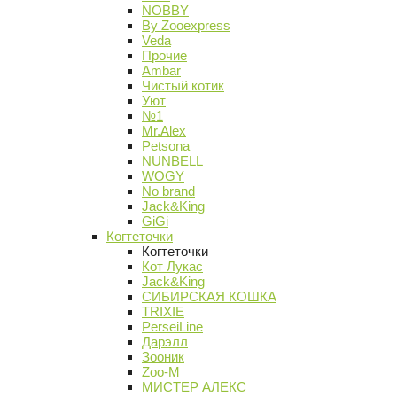
NOBBY
By Zooexpress
Veda
Прочие
Ambar
Чистый котик
Уют
№1
Mr.Alex
Petsona
NUNBELL
WOGY
No brand
Jack&King
GiGi
Когтеточки
Когтеточки
Кот Лукас
Jack&King
СИБИРСКАЯ КОШКА
TRIXIE
PerseiLine
Дарэлл
Зооник
Zoo-M
МИСТЕР АЛЕКС