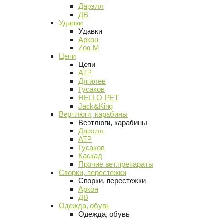
Дарэлл
ДВ
Удавки
Удавки
Аркон
Zoo-M
Цепи
Цепи
АТР
Дягилев
Гусаков
HELLO-PET
Jack&King
Вертлюги, карабины
Вертлюги, карабины
Дарэлл
АТР
Гусаков
Каскад
Прочие вет.препараты
Сворки, перестежки
Сворки, перестежки
Аркон
ДВ
Одежда, обувь
Одежда, обувь