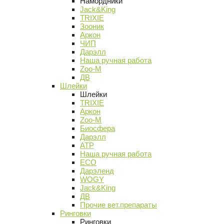
Намордники
Jack&King
TRIXIE
Зооник
Аркон
ЧИП
Дарэлл
Наша ручная работа
Zoo-M
ДВ
Шлейки
Шлейки
TRIXIE
Аркон
Zoo-M
Биосфера
Дарэлл
АТР
Наша ручная работа
ECO
Дарэленд
WOGY
Jack&King
ДВ
Прочие вет.препараты
Ринговки
Ринговки