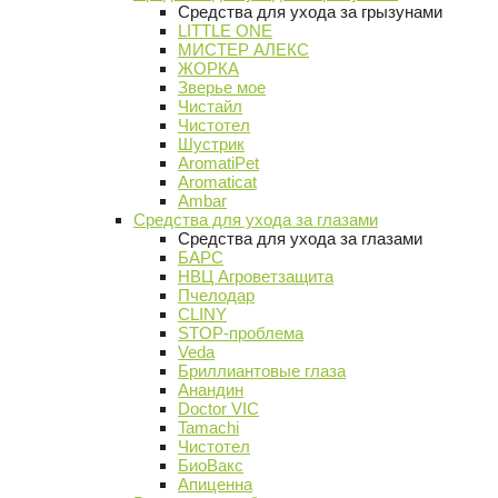
Средства для ухода за грызунами
LITTLE ONE
МИСТЕР АЛЕКС
ЖОРКА
Зверье мое
Чистайл
Чистотел
Шустрик
AromatiPet
Aromaticat
Ambar
Средства для ухода за глазами
Средства для ухода за глазами
БАРС
НВЦ Агроветзащита
Пчелодар
CLINY
STOP-проблема
Veda
Бриллиантовые глаза
Анандин
Doctor VIC
Tamachi
Чистотел
БиоВакс
Апиценна