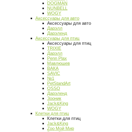
DOGMAN
NUNBELL
WOGY
Аксессуары для авто
Аксессуары для авто
Дарэлл
Дарэленд
Аксессуары для птиц
Аксессуары для птиц
TRIXIE
Дарэлл
Penn Plax
Мавлюшев
ВАКА
SAVIC
№1
PetStandArt
OSSO
Дарэленд
Зооник
Jack&King
WOGY
Клетки для птиц
Клетки для птиц
Jack&King
Zoo Мой Мир