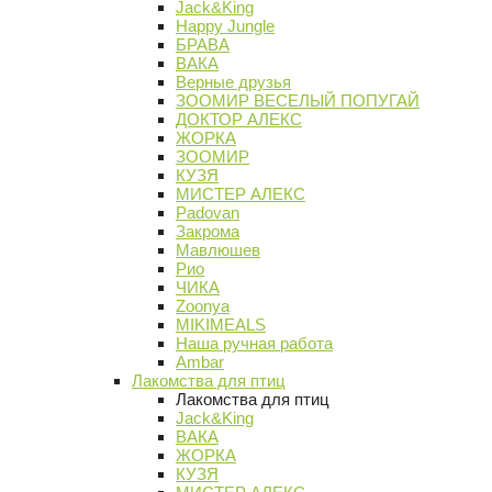
Jack&King
Happy Jungle
БРАВА
ВАКА
Верные друзья
ЗООМИР ВЕСЕЛЫЙ ПОПУГАЙ
ДОКТОР АЛЕКС
ЖОРКА
ЗООМИР
КУЗЯ
МИСТЕР АЛЕКС
Padovan
Закрома
Мавлюшев
Рио
ЧИКА
Zoonya
MIKIMEALS
Наша ручная работа
Ambar
Лакомства для птиц
Лакомства для птиц
Jack&King
ВАКА
ЖОРКА
КУЗЯ