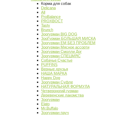
Корма для собак
Delicana
All
ProBalance
PROХВОСТ
Tasty
Brunch
Зоогурман BIG DOG
ЗооГурман БОЛЬШАЯ МИСКА
Зоогурман ЕМ БЕЗ ПРОБЛЕМ
Зоогурман Мясное ассорти
Зоогурман Смолли Дог
Зоогурман СПЕЦМЯС
Собачье Счастье
PUFFINS
Верные друзья
НАША МАРКА
Happy Dog
Зоогурман Суфле
НАТУРАЛЬНАЯ ФОРМУЛА
Четвероногий гурман
Деревенские лакомства
Зоогурман
Elato
Mr.Buffalo
Зоогурман пауч