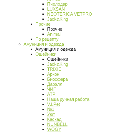
Пчелодар
LUXSAN
NEOTERICA VETPRO
Jack&King
Прочие
Прочие
Animall
По рецепту
Амуниция и одежда
Амуниция и одежда
Ошейники
Ошейники
Jack&King
TRIXIE
Аркон
Биосфера
Дарэлл
ЧИП
АТР
Наша ручная работа
V.I.Pet
№1
Уют
Каскад
NUNBELL
WOGY