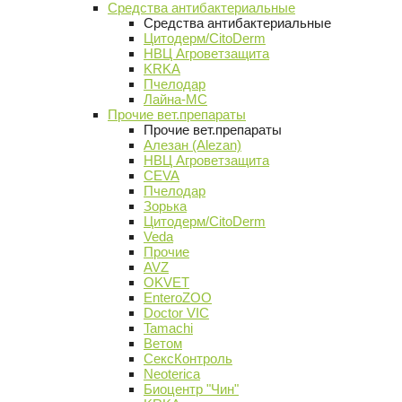
Средства антибактериальные
Средства антибактериальные
Цитодерм/CitoDerm
НВЦ Агроветзащита
KRKA
Пчелодар
Лайна-МС
Прочие вет.препараты
Прочие вет.препараты
Алезан (Alezan)
НВЦ Агроветзащита
CEVA
Пчелодар
Зорька
Цитодерм/CitoDerm
Veda
Прочие
AVZ
OKVET
EnteroZOO
Doctor VIC
Tamachi
Ветом
СексКонтроль
Neoterica
Биоцентр "Чин"