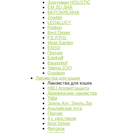
Зоогурман HOLISTIC
ЕМ ДО ДНА
ВКУСМЯСИНА
Zoodiet
LEO&LUCY
Petibon
Best Dinner
P.E.P.P.O.
Meat Garden
ENSO
Прочие
Edelhoff
Baurenhof
Siberia ZOO
Goodwin
Лакомства для кошек
Лакомства для кошек
НВЦ Агроветзащита
Деревенские лакомства
TitBit
Эдель Кет, Эдель Дог
Альпийские луга
Прочие
4 с хвостиком
Best Dinner
Фитодок