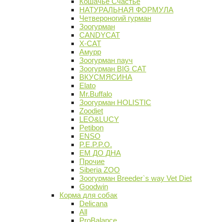
Кошачье Счастье
НАТУРАЛЬНАЯ ФОРМУЛА
Четвероногий гурман
Зоогурман
CANDYCAT
X-CAT
Амурр
Зоогурман пауч
Зоогурман BIG CAT
ВКУСМЯСИНА
Elato
Mr.Buffalo
Зоогурман HOLISTIC
Zoodiet
LEO&LUCY
Petibon
ENSO
P.E.P.P.O.
ЕМ ДО ДНА
Прочие
Siberia ZOO
Зоогурман Breeder`s way Vet Diet
Goodwin
Корма для собак
Delicana
All
ProBalance