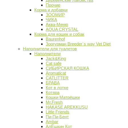
Деревенские лакомства
Прочие
Корма и добавки
ЗООМИР
ЧИКА
Аква-Меню
AQUA CRYSTAL
Корма для кошек и собак
Baurenhof
Зоогурман Breeder`s way Vet Diet
Наполнители для туалетов
Наполнители
Jack&King
Cat safe
СИБИРСКАЯ КОШКА
Aromaticat
CATLITTER
БРАВА
Кот в лотке
Котяра
Кошки Матрёшки
Mr.Fresh
HAKASE AREKKUSU
Little Friends
Пи-Пи-Бент
Ambar
АлЁшкин Кот