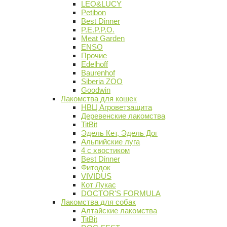
LEO&LUCY
Petibon
Best Dinner
P.E.P.P.O.
Meat Garden
ENSO
Прочие
Edelhoff
Baurenhof
Siberia ZOO
Goodwin
Лакомства для кошек
НВЦ Агроветзащита
Деревенские лакомства
TitBit
Эдель Кет, Эдель Дог
Альпийские луга
4 с хвостиком
Best Dinner
Фитодок
VIVIDUS
Кот Лукас
DOCTOR'S FORMULA
Лакомства для собак
Алтайские лакомства
TitBit