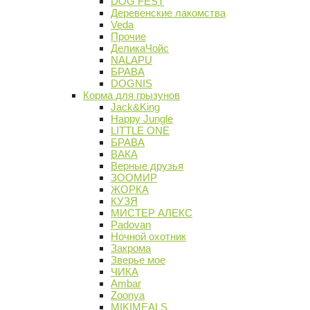
DOG FEST
Деревенские лакомства
Veda
Прочие
ДеликаЧойс
NALAPU
БРАВА
DOGNIS
Корма для грызунов
Jack&King
Happy Jungle
LITTLE ONE
БРАВА
ВАКА
Верные друзья
ЗООМИР
ЖОРКА
КУЗЯ
МИСТЕР АЛЕКС
Padovan
Ночной охотник
Закрома
Зверье мое
ЧИКА
Ambar
Zoonya
MIKIMEALS