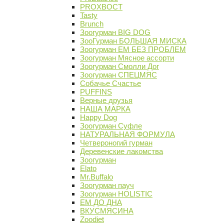
PROХВОСТ
Tasty
Brunch
Зоогурман BIG DOG
ЗооГурман БОЛЬШАЯ МИСКА
Зоогурман ЕМ БЕЗ ПРОБЛЕМ
Зоогурман Мясное ассорти
Зоогурман Смолли Дог
Зоогурман СПЕЦМЯС
Собачье Счастье
PUFFINS
Верные друзья
НАША МАРКА
Happy Dog
Зоогурман Суфле
НАТУРАЛЬНАЯ ФОРМУЛА
Четвероногий гурман
Деревенские лакомства
Зоогурман
Elato
Mr.Buffalo
Зоогурман пауч
Зоогурман HOLISTIC
ЕМ ДО ДНА
ВКУСМЯСИНА
Zoodiet