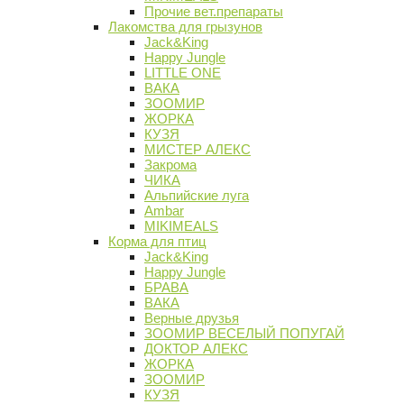
Прочие вет.препараты
Лакомства для грызунов
Jack&King
Happy Jungle
LITTLE ONE
ВАКА
ЗООМИР
ЖОРКА
КУЗЯ
МИСТЕР АЛЕКС
Закрома
ЧИКА
Альпийские луга
Ambar
MIKIMEALS
Корма для птиц
Jack&King
Happy Jungle
БРАВА
ВАКА
Верные друзья
ЗООМИР ВЕСЕЛЫЙ ПОПУГАЙ
ДОКТОР АЛЕКС
ЖОРКА
ЗООМИР
КУЗЯ