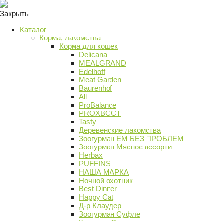
Закрыть
Каталог
Корма, лакомства
Корма для кошек
Delicana
MEALGRAND
Edelhoff
Meat Garden
Baurenhof
All
ProBalance
PROХВОСТ
Tasty
Деревенские лакомства
Зоогурман ЕМ БЕЗ ПРОБЛЕМ
Зоогурман Мясное ассорти
Herbax
PUFFINS
НАША МАРКА
Ночной охотник
Best Dinner
Happy Cat
Д-р Клаудер
Зоогурман Суфле