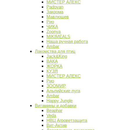
МИСТЕР АЛЕКС
Padovan
Закрома
Мавлюшев
Рио
ЧИКА
Zoonya
MIKIMEALS
Наша ручная работа
Ambar
Лакомства для птиц
Jack&King
ВАКА
ЖОРКА
КУЗЯ
МИСТЕР АЛЕКС
Рио
ЗООМИР
Альпийские луга
Ambar
Happy Jungle
Витамины и добавки
Beaphar
Veda
НВЦ Агроветзащита
Вит-Актив