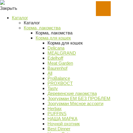
Закрыть
Каталог
Каталог
Корма, лакомства
Корма, лакомства
Корма для кошек
Корма для кошек
Delicana
MEALGRAND
Edelhoff
Meat Garden
Baurenhof
All
ProBalance
PROХВОСТ
Tasty
Деревенские лакомства
Зоогурман ЕМ БЕЗ ПРОБЛЕМ
Зоогурман Мясное ассорти
Herbax
PUFFINS
НАША МАРКА
Ночной охотник
Best Dinner