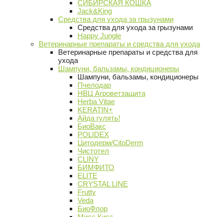
СИБИРСКАЯ КОШКА
Jack&King
Средства для ухода за грызунами
Средства для ухода за грызунами
Happy Jungle
Ветеринарные препараты и средства для ухода
Ветеринарные препараты и средства для
ухода
Шампуни, бальзамы, кондиционеры
Шампуни, бальзамы, кондиционеры
Пчелодар
НВЦ Агроветзащита
Herba Vitae
KERATIN+
Айда гулять!
БиоВакс
POLIDEX
Цитодерм/CitoDerm
Чистотел
CLINY
БИМФИТО
ELITE
CRYSTAL LINE
Frutty
Veda
БиоФлор
Мисс Кисс