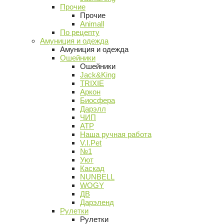
Прочие
Прочие
Animall
По рецепту
Амуниция и одежда
Амуниция и одежда
Ошейники
Ошейники
Jack&King
TRIXIE
Аркон
Биосфера
Дарэлл
ЧИП
АТР
Наша ручная работа
V.I.Pet
№1
Уют
Каскад
NUNBELL
WOGY
ДВ
Дарэленд
Рулетки
Рулетки