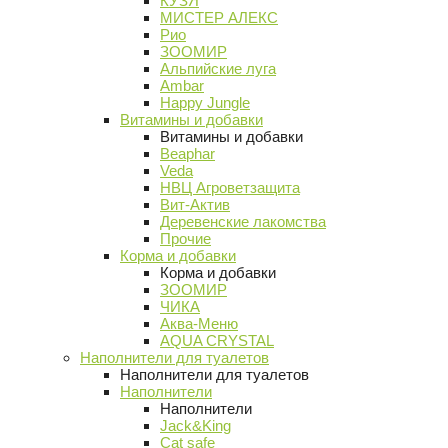
КУЗЯ
МИСТЕР АЛЕКС
Рио
ЗООМИР
Альпийские луга
Ambar
Happy Jungle
Витамины и добавки
Витамины и добавки
Beaphar
Veda
НВЦ Агроветзащита
Вит-Актив
Деревенские лакомства
Прочие
Корма и добавки
Корма и добавки
ЗООМИР
ЧИКА
Аква-Меню
AQUA CRYSTAL
Наполнители для туалетов
Наполнители для туалетов
Наполнители
Наполнители
Jack&King
Cat safe