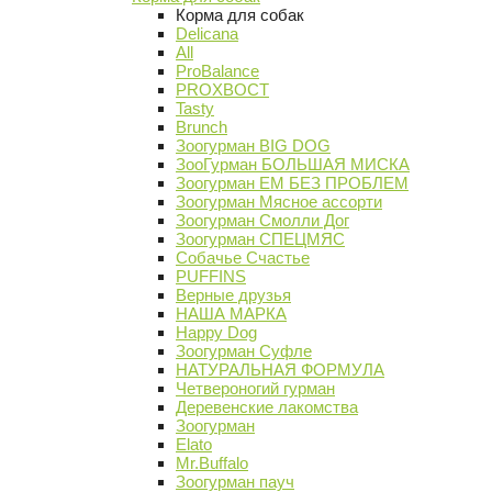
Корма для собак
Delicana
All
ProBalance
PROХВОСТ
Tasty
Brunch
Зоогурман BIG DOG
ЗооГурман БОЛЬШАЯ МИСКА
Зоогурман ЕМ БЕЗ ПРОБЛЕМ
Зоогурман Мясное ассорти
Зоогурман Смолли Дог
Зоогурман СПЕЦМЯС
Собачье Счастье
PUFFINS
Верные друзья
НАША МАРКА
Happy Dog
Зоогурман Суфле
НАТУРАЛЬНАЯ ФОРМУЛА
Четвероногий гурман
Деревенские лакомства
Зоогурман
Elato
Mr.Buffalo
Зоогурман пауч