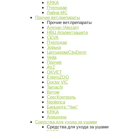
KRKA
Пчелодар
Лайна-МС
Прочие вет.препараты
Прочие вет.препараты
Алезан (Alezan)
НВЦ Агроветзащита
CEVA
Пчелодар
Зорька
Цитодерм/CitoDerm
Veda
Прочие
AVZ
OKVET
EnteroZOO
Doctor VIC
Tamachi
Ветом
СексКонтроль
Neoterica
Биоцентр "Чин"
KRKA
Апиценна
Средства для ухода за ушами
Средства для ухода за ушами