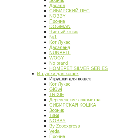
Зооник
Дарэлл
СИБИРСКИЙ ПЕС
NOBBY
Прочие
DOGMAN
Чистый котик
№1
Кот Лукас
Дарэленд
NUNBELL
WOGY
No brand
HOMEPET SILVER SERIES
Игрушки для кошек
Игрушки для кошек
Кот Лукас
GiGwi
TRIXIE
Деревенские лакомства
СИБИРСКАЯ КОШКА
Зооник
TitBit
NOBBY
By Zooexpress
Veda
Прочие