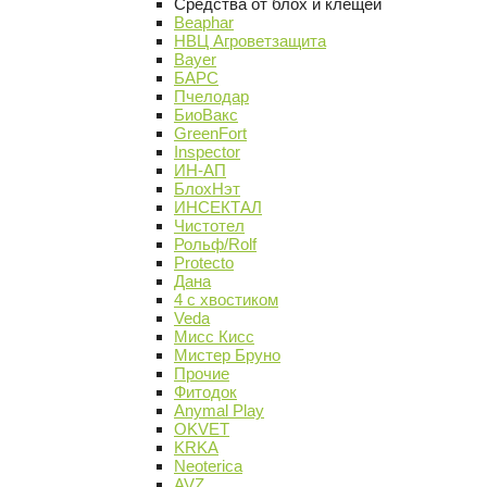
Средства от блох и клещей
Beaphar
НВЦ Агроветзащита
Bayer
БАРС
Пчелодар
БиоВакс
GreenFort
Inspector
ИН-АП
БлохНэт
ИНСЕКТАЛ
Чистотел
Рольф/Rolf
Protecto
Дана
4 с хвостиком
Veda
Мисс Кисс
Мистер Бруно
Прочие
Фитодок
Anymal Play
OKVET
KRKA
Neoterica
AVZ