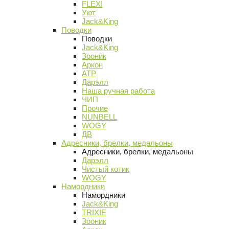
FLEXI
Уют
Jack&King
Поводки
Поводки
Jack&King
Зооник
Аркон
АТР
Дарэлл
Наша ручная работа
ЧИП
Прочие
NUNBELL
WOGY
ДВ
Адресники, брелки, медальоны
Адресники, брелки, медальоны
Дарэлл
Чистый котик
WOGY
Намордники
Намордники
Jack&King
TRIXIE
Зооник