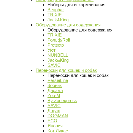
Наборы для вскармливания
Beaphar
TRIXIE
Jack&King
Оборудование для содержания
Оборудование для содержания
TRIXIE
Рольф/Rolf
Protecto
Уют
NUNBELL
Jack&King
SAVIC
Переноски для кошек и собак
Переноски для кошек и собак
PerseiLine
Зооник
Дарэлл
Zoo-M
By Zooexpress
SAVIC
Догуш
DOGMAN
ECO
Япония
Кот Лукас