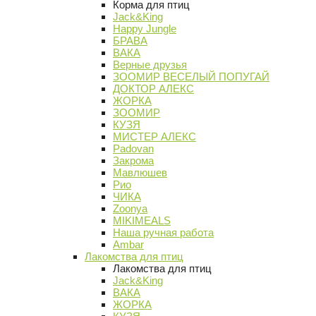
Корма для птиц
Jack&King
Happy Jungle
БРАВА
ВАКА
Верные друзья
ЗООМИР ВЕСЕЛЫЙ ПОПУГАЙ
ДОКТОР АЛЕКС
ЖОРКА
ЗООМИР
КУЗЯ
МИСТЕР АЛЕКС
Padovan
Закрома
Мавлюшев
Рио
ЧИКА
Zoonya
MIKIMEALS
Наша ручная работа
Ambar
Лакомства для птиц
Лакомства для птиц
Jack&King
ВАКА
ЖОРКА