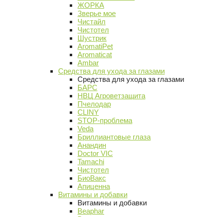
ЖОРКА
Зверье мое
Чистайл
Чистотел
Шустрик
AromatiPet
Aromaticat
Ambar
Средства для ухода за глазами
Средства для ухода за глазами
БАРС
НВЦ Агроветзащита
Пчелодар
CLINY
STOP-проблема
Veda
Бриллиантовые глаза
Анандин
Doctor VIC
Tamachi
Чистотел
БиоВакс
Апиценна
Витамины и добавки
Витамины и добавки
Beaphar