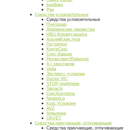
БиоВакс
Рио
Средства успокоительные
Средства успокоительные
Пчелодар
Деревенские лакомства
НВЦ Агроветзащита
Альпийские луга
Гестренол
КонтрСекс
Секс-барьер
Релаксивет/Relaxivet
4 с хвостиком
Veda
Экспресс успокоин
Doctor VIC
STOP-проблема
Tamachi
СексКонтроль
Neoterica
Курс Успокоин
AVZ
Апиценна
OKVET
Средства приучающие, отпугивающие
Средства приучающие, отпугивающие