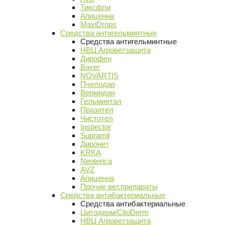
Тиксфли
Апиценна
MaxiDrops
Средства антигельминтные
Средства антигельминтные
НВЦ Агроветзащита
Дирофен
Bayer
NOVARTIS
Пчелодар
Вермидин
Гельминтал
Празител
Чистотел
Inspector
Supramil
Диронет
KRKA
Neoterica
AVZ
Апиценна
Прочие вет.препараты
Средства антибактериальные
Средства антибактериальные
Цитодерм/CitoDerm
НВЦ Агроветзащита