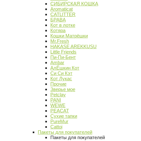
СИБИРСКАЯ КОШКА
Aromaticat
CATLITTER
БРАВА
Кот в лотке
Котяра
Кошки Матрёшки
Mr.Fresh
HAKASE AREKKUSU
Little Friends
Пи-Пи-Бент
Ambar
АлЁшкин Кот
Си Си Кэт
Кот Лукас
Прочие
Зверье мое
Petclay
PANI
WEWE
PEACAT
Сухие тапки
PureMur
Cattoi
Пакеты для покупателей
Пакеты для покупателей