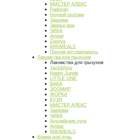
МИСТЕР АЛЕКС
Padovan
Ночной охотник
Закрома
Зверье мое
ЧИКА
Ambar
Zoonya
MIKIMEALS
Прочие вет.препараты
Лакомства для грызунов
Лакомства для грызунов
Jack&King
Happy Jungle
LITTLE ONE
ВАКА
ЗООМИР
ЖОРКА
КУЗЯ
МИСТЕР АЛЕКС
Закрома
ЧИКА
Альпийские луга
Ambar
MIKIMEALS
Корма для птиц