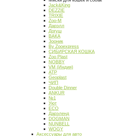
Jack&King
DEZZIE
TRIXIE
Zoo-M
Дарэлл
Догуш
ВАКА
Зооник
By Zooexpress
СИБИРСКАЯ КОШКА
Zoo Plast
NOBBY
VM (Индия)
АТР
Geoplast
ЧИП
Double Dinner
ANKUR
№1
Уют
ECO
Дарэленд
DOGMAN
NUNBELL
WOGY
Аксессуары для авто