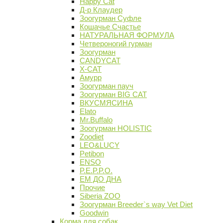
Happy Cat
Д-р Клаудер
Зоогурман Суфле
Кошачье Счастье
НАТУРАЛЬНАЯ ФОРМУЛА
Четвероногий гурман
Зоогурман
CANDYCAT
X-CAT
Амурр
Зоогурман пауч
Зоогурман BIG CAT
ВКУСМЯСИНА
Elato
Mr.Buffalo
Зоогурман HOLISTIC
Zoodiet
LEO&LUCY
Petibon
ENSO
P.E.P.P.O.
ЕМ ДО ДНА
Прочие
Siberia ZOO
Зоогурман Breeder`s way Vet Diet
Goodwin
Корма для собак