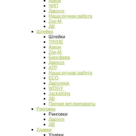
Аркон
ЧИП
Дарэлл
Наша ручная работа
Zoo-M
ДВ
Шлейки
Шлейки
TRIXIE
Аркон
Zoo-M
Биосфера
Дарэлл
АТР
Наша ручная работа
ECO
Дарэленд
WOGY
Jack&King
ДВ
Прочие вет.препараты
Ринговки
Ринговки
Дарэлл
ДВ
Удавки
Удавки