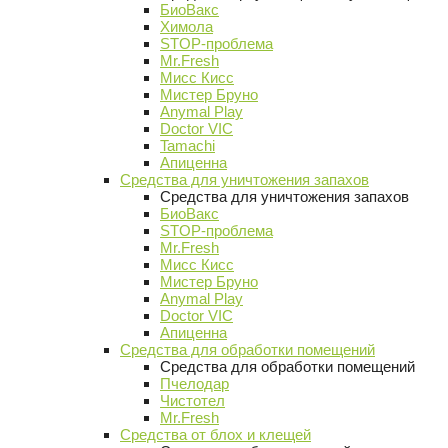
БиоВакс
Химола
STOP-проблема
Mr.Fresh
Мисс Кисс
Мистер Бруно
Anymal Play
Doctor VIC
Tamachi
Апиценна
Средства для уничтожения запахов
Средства для уничтожения запахов
БиоВакс
STOP-проблема
Mr.Fresh
Мисс Кисс
Мистер Бруно
Anymal Play
Doctor VIC
Апиценна
Средства для обработки помещений
Средства для обработки помещений
Пчелодар
Чистотел
Mr.Fresh
Средства от блох и клещей