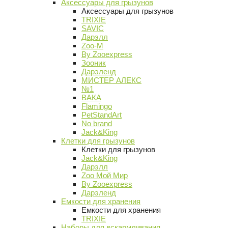
Аксессуары для грызунов
Аксессуары для грызунов
TRIXIE
SAVIC
Дарэлл
Zoo-M
By Zooexpress
Зооник
Дарэленд
МИСТЕР АЛЕКС
№1
ВАКА
Flamingo
PetStandArt
No brand
Jack&King
Клетки для грызунов
Клетки для грызунов
Jack&King
Дарэлл
Zoo Мой Мир
By Zooexpress
Дарэленд
Емкости для хранения
Емкости для хранения
TRIXIE
Наборы для вскармливания