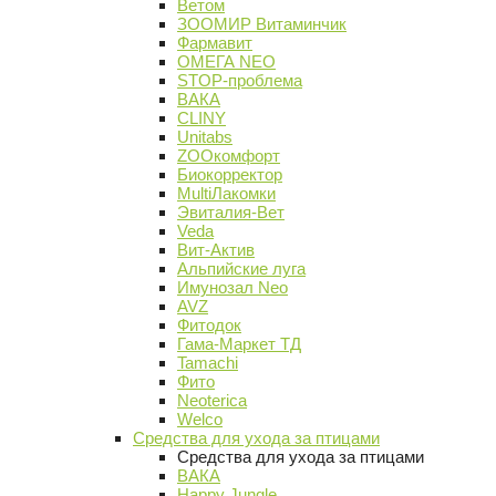
Ветом
ЗООМИР Витаминчик
Фармавит
ОМЕГА NEO
STOP-проблема
ВАКА
CLINY
Unitabs
ZOOкомфорт
Биокорректор
MultiЛакомки
Эвиталия-Вет
Veda
Вит-Актив
Альпийские луга
Имунозал Neo
AVZ
Фитодок
Гама-Маркет ТД
Tamachi
Фито
Neoterica
Welco
Средства для ухода за птицами
Средства для ухода за птицами
ВАКА
Happy Jungle