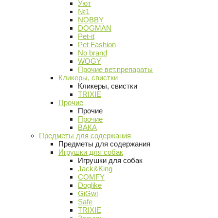
Уют
№1
NOBBY
DOGMAN
Pet-it
Pet Fashion
No brand
WOGY
Прочие вет.препараты
Кликеры, свистки
Кликеры, свистки
TRIXIE
Прочие
Прочие
Прочие
ВАКА
Предметы для содержания
Предметы для содержания
Игрушки для собак
Игрушки для собак
Jack&King
COMFY
Doglike
GiGwi
Safe
TRIXIE