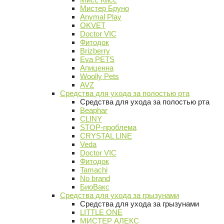
Мистер Бруно
Anymal Play
OKVET
Doctor VIC
Фитодок
Brizberry
Eva PETS
Апиценна
Woolly Pets
AVZ
Средства для ухода за полостью рта
Средства для ухода за полостью рта
Beaphar
CLINY
STOP-проблема
CRYSTAL LINE
Veda
Doctor VIC
Фитодок
Tamachi
No brand
БиоВакс
Средства для ухода за грызунами
Средства для ухода за грызунами
LITTLE ONE
МИСТЕР АЛЕКС