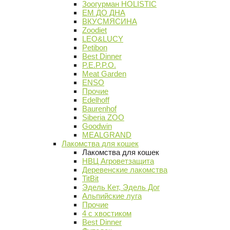
Зоогурман HOLISTIC
ЕМ ДО ДНА
ВКУСМЯСИНА
Zoodiet
LEO&LUCY
Petibon
Best Dinner
P.E.P.P.O.
Meat Garden
ENSO
Прочие
Edelhoff
Baurenhof
Siberia ZOO
Goodwin
MEALGRAND
Лакомства для кошек
Лакомства для кошек
НВЦ Агроветзащита
Деревенские лакомства
TitBit
Эдель Кет, Эдель Дог
Альпийские луга
Прочие
4 с хвостиком
Best Dinner