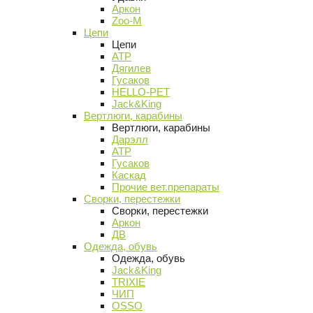
Аркон
Zoo-M
Цепи
Цепи
АТР
Дягилев
Гусаков
HELLO-PET
Jack&King
Вертлюги, карабины
Вертлюги, карабины
Дарэлл
АТР
Гусаков
Каскад
Прочие вет.препараты
Сворки, перестежки
Сворки, перестежки
Аркон
ДВ
Одежда, обувь
Одежда, обувь
Jack&King
TRIXIE
ЧИП
OSSO