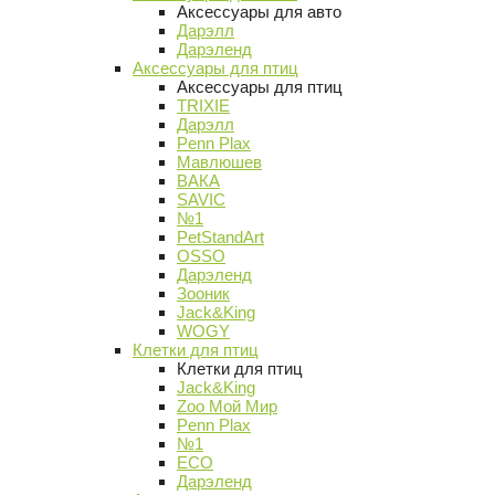
Аксессуары для авто
Дарэлл
Дарэленд
Аксессуары для птиц
Аксессуары для птиц
TRIXIE
Дарэлл
Penn Plax
Мавлюшев
ВАКА
SAVIC
№1
PetStandArt
OSSO
Дарэленд
Зооник
Jack&King
WOGY
Клетки для птиц
Клетки для птиц
Jack&King
Zoo Мой Мир
Penn Plax
№1
ECO
Дарэленд