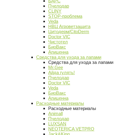
БАРС
Пчелодар
CLINY
STOP-проблема
Veda
НВЦ Агроветзащита
Цитодерм/CitoDerm
Doctor VIC
Чистотел
БиоВакс
Апиценна
Средства для ухода за лапами
Средства для ухода за лапами
Mr.Gee
Айда гулять!
Пчелодар
Doctor VIC
Veda
БиоВакс
Апиценна
Расходные материалы
Расходные материалы
Animall
Пчелодар
LUXSAN
NEOTERICA VETPRO
Jack&King