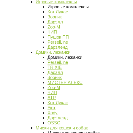
Игровые комплексы
Игровые комплексы
Кот Лукас
Зооник
Дарэлл
Zoo-M
ЧИП
Пушок ПП
PerseiLine
Дарэленд
Домики, лежанки
Домики, лежанки
PerseiLine
TRIXIE
Дарэлл
Зооник
МИСТЕР АЛЕКС
Zoo-M
ЧИП
АТР
Кот Лукас
Уют
Xody
Дарэленд
OSSO
Миски для кошек и собак
Миски для кошек и собак