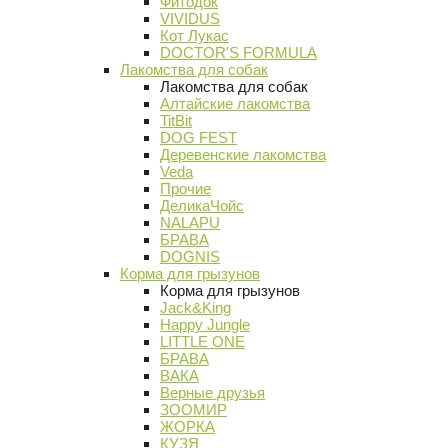
Фитодок
VIVIDUS
Кот Лукас
DOCTOR'S FORMULA
Лакомства для собак
Лакомства для собак
Алтайские лакомства
TitBit
DOG FEST
Деревенские лакомства
Veda
Прочие
ДеликаЧойс
NALAPU
БРАВА
DOGNIS
Корма для грызунов
Корма для грызунов
Jack&King
Happy Jungle
LITTLE ONE
БРАВА
ВАКА
Верные друзья
ЗООМИР
ЖОРКА
КУЗЯ