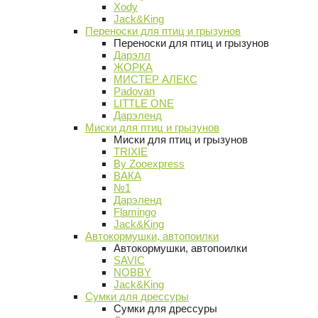
Xody
Jack&King
Переноски для птиц и грызунов
Переноски для птиц и грызунов
Дарэлл
ЖОРКА
МИСТЕР АЛЕКС
Padovan
LITTLE ONE
Дарэленд
Миски для птиц и грызунов
Миски для птиц и грызунов
TRIXIE
By Zooexpress
ВАКА
№1
Дарэленд
Flamingo
Jack&King
Автокормушки, автопоилки
Автокормушки, автопоилки
SAVIC
NOBBY
Jack&King
Сумки для дрессуры
Сумки для дрессуры