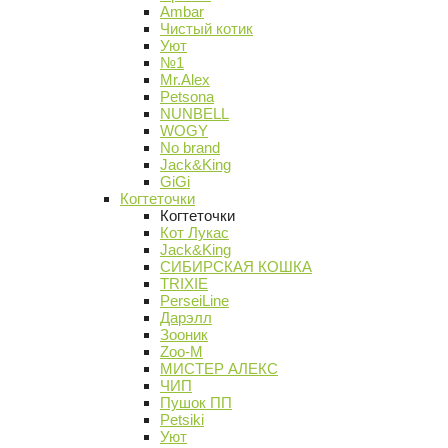
Ambar
Чистый котик
Уют
№1
Mr.Alex
Petsona
NUNBELL
WOGY
No brand
Jack&King
GiGi
Когтеточки
Когтеточки
Кот Лукас
Jack&King
СИБИРСКАЯ КОШКА
TRIXIE
PerseiLine
Дарэлл
Зооник
Zoo-M
МИСТЕР АЛЕКС
ЧИП
Пушок ПП
Petsiki
Уют