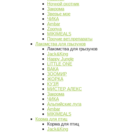
Ночной охотник
Закрома
Зверье мое
ЧИКА
Ambar
Zoonya
MIKIMEALS
Прочие вет.препараты
Лакомства для грызунов
Лакомства для грызунов
Jack&King
Happy Jungle
LITTLE ONE
ВАКА
ЗООМИР
ЖОРКА
КУЗЯ
МИСТЕР АЛЕКС
Закрома
ЧИКА
Альпийские луга
Ambar
MIKIMEALS
Корма для птиц
Корма для птиц
Jack&King