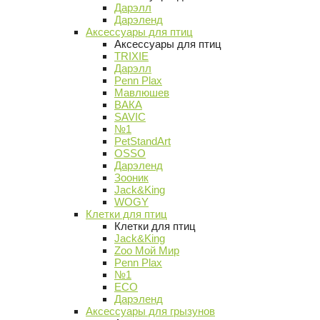
Дарэлл
Дарэленд
Аксессуары для птиц
Аксессуары для птиц
TRIXIE
Дарэлл
Penn Plax
Мавлюшев
ВАКА
SAVIC
№1
PetStandArt
OSSO
Дарэленд
Зооник
Jack&King
WOGY
Клетки для птиц
Клетки для птиц
Jack&King
Zoo Мой Мир
Penn Plax
№1
ECO
Дарэленд
Аксессуары для грызунов