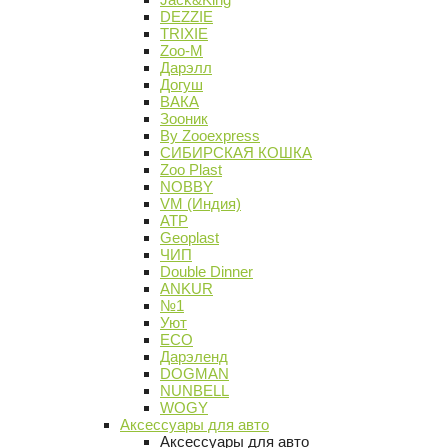
DEZZIE
TRIXIE
Zoo-M
Дарэлл
Догуш
ВАКА
Зооник
By Zooexpress
СИБИРСКАЯ КОШКА
Zoo Plast
NOBBY
VM (Индия)
АТР
Geoplast
ЧИП
Double Dinner
ANKUR
№1
Уют
ECO
Дарэленд
DOGMAN
NUNBELL
WOGY
Аксессуары для авто
Аксессуары для авто