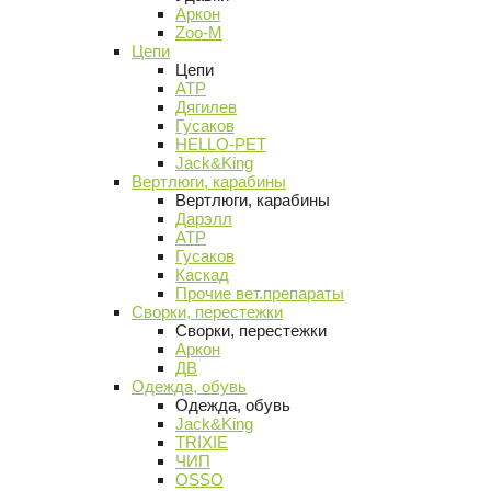
Аркон
Zoo-M
Цепи
Цепи
АТР
Дягилев
Гусаков
HELLO-PET
Jack&King
Вертлюги, карабины
Вертлюги, карабины
Дарэлл
АТР
Гусаков
Каскад
Прочие вет.препараты
Сворки, перестежки
Сворки, перестежки
Аркон
ДВ
Одежда, обувь
Одежда, обувь
Jack&King
TRIXIE
ЧИП
OSSO