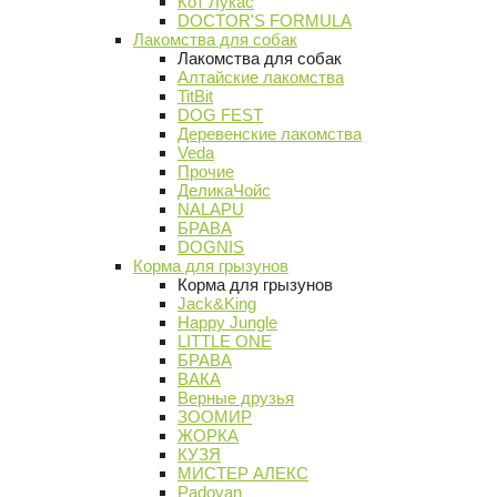
Кот Лукас
DOCTOR'S FORMULA
Лакомства для собак
Лакомства для собак
Алтайские лакомства
TitBit
DOG FEST
Деревенские лакомства
Veda
Прочие
ДеликаЧойс
NALAPU
БРАВА
DOGNIS
Корма для грызунов
Корма для грызунов
Jack&King
Happy Jungle
LITTLE ONE
БРАВА
ВАКА
Верные друзья
ЗООМИР
ЖОРКА
КУЗЯ
МИСТЕР АЛЕКС
Padovan