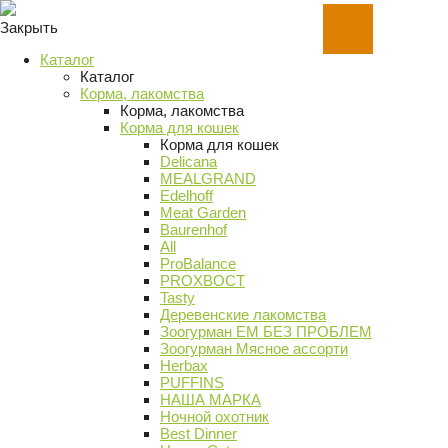
Закрыть
Каталог
Каталог
Корма, лакомства
Корма, лакомства
Корма для кошек
Корма для кошек
Delicana
MEALGRAND
Edelhoff
Meat Garden
Baurenhof
All
ProBalance
PROХВОСТ
Tasty
Деревенские лакомства
Зоогурман ЕМ БЕЗ ПРОБЛЕМ
Зоогурман Мясное ассорти
Herbax
PUFFINS
НАША МАРКА
Ночной охотник
Best Dinner