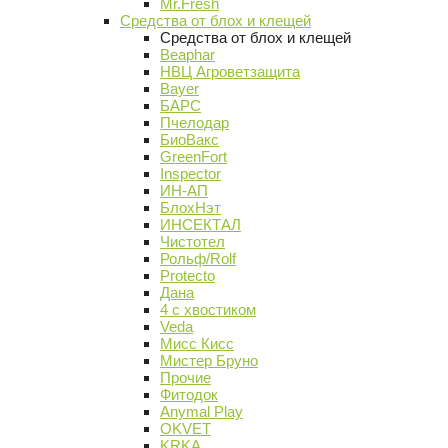
Mr.Fresh
Средства от блох и клещей
Средства от блох и клещей
Beaphar
НВЦ Агроветзащита
Bayer
БАРС
Пчелодар
БиоВакс
GreenFort
Inspector
ИН-АП
БлохНэт
ИНСЕКТАЛ
Чистотел
Рольф/Rolf
Protecto
Дана
4 с хвостиком
Veda
Мисс Кисс
Мистер Бруно
Прочие
Фитодок
Anymal Play
OKVET
KRKA