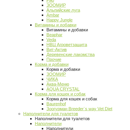
Рио
ЗООМИР
Альпийские луга
Ambar
Happy Jungle
Витамины и добавки
Витамины и добавки
Beaphar
Veda
НВЦ Агроветзащита
Вит-Актив
Деревенские лакомства
Прочие
Корма и добавки
Корма и добавки
ЗООМИР
ЧИКА
Аква-Меню
AQUA CRYSTAL
Корма для кошек и собак
Корма для кошек и собак
Baurenhof
Зоогурман Breeder`s way Vet Diet
Наполнители для туалетов
Наполнители для туалетов
Наполнители
Наполнители