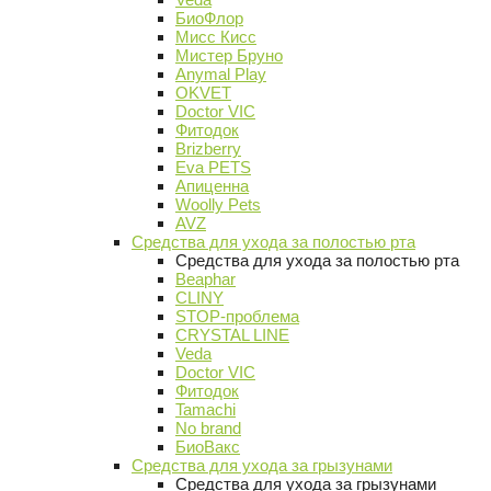
БиоФлор
Мисс Кисс
Мистер Бруно
Anymal Play
OKVET
Doctor VIC
Фитодок
Brizberry
Eva PETS
Апиценна
Woolly Pets
AVZ
Средства для ухода за полостью рта
Средства для ухода за полостью рта
Beaphar
CLINY
STOP-проблема
CRYSTAL LINE
Veda
Doctor VIC
Фитодок
Tamachi
No brand
БиоВакс
Средства для ухода за грызунами
Средства для ухода за грызунами