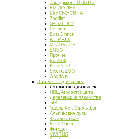
Зоогурман HOLISTIC
ЕМ ДО ДНА
ВКУСМЯСИНА
Zoodiet
LEO&LUCY
Petibon
Best Dinner
P.E.P.P.O.
Meat Garden
ENSO
Прочие
Edelhoff
Baurenhof
Siberia ZOO
Goodwin
Лакомства для кошек
Лакомства для кошек
НВЦ Агроветзащита
Деревенские лакомства
TitBit
Эдель Кет, Эдель Дог
Альпийские луга
4 с хвостиком
Best Dinner
Фитодок
VIVIDUS