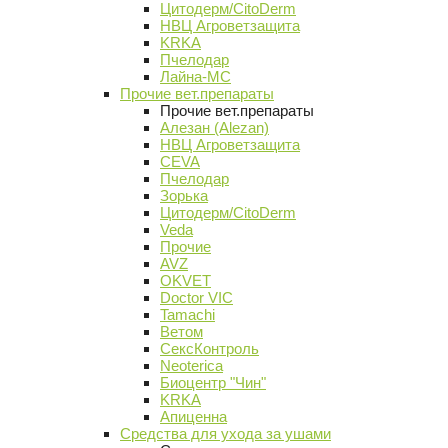
Цитодерм/CitoDerm
НВЦ Агроветзащита
KRKA
Пчелодар
Лайна-МС
Прочие вет.препараты
Прочие вет.препараты
Алезан (Alezan)
НВЦ Агроветзащита
CEVA
Пчелодар
Зорька
Цитодерм/CitoDerm
Veda
Прочие
AVZ
OKVET
Doctor VIC
Tamachi
Ветом
СексКонтроль
Neoterica
Биоцентр "Чин"
KRKA
Апиценна
Средства для ухода за ушами