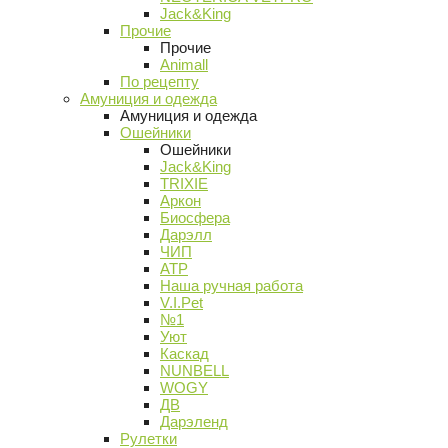
Jack&King
Прочие
Прочие
Animall
По рецепту
Амуниция и одежда
Амуниция и одежда
Ошейники
Ошейники
Jack&King
TRIXIE
Аркон
Биосфера
Дарэлл
ЧИП
АТР
Наша ручная работа
V.I.Pet
№1
Уют
Каскад
NUNBELL
WOGY
ДВ
Дарэленд
Рулетки