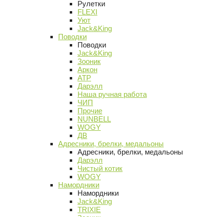
Рулетки
FLEXI
Уют
Jack&King
Поводки
Поводки
Jack&King
Зооник
Аркон
АТР
Дарэлл
Наша ручная работа
ЧИП
Прочие
NUNBELL
WOGY
ДВ
Адресники, брелки, медальоны
Адресники, брелки, медальоны
Дарэлл
Чистый котик
WOGY
Намордники
Намордники
Jack&King
TRIXIE