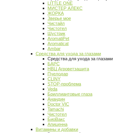
LITTLE ONE
МИСТЕР АЛЕКС
ЖОРКА
Зверье мое
Чистайл
Чистотел
Шустрик
AromatiPet
Aromaticat
Ambar
Средства для ухода за глазами
Средства для ухода за глазами
БАРС
НВЦ Агроветзащита
Пчелодар
CLINY
STOP-проблема
Veda
Бриллиантовые глаза
Анандин
Doctor VIC
Tamachi
Чистотел
БиоВакс
Апиценна
Витамины и добавки