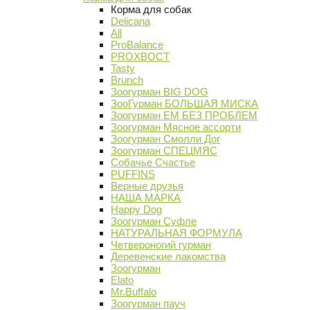
Корма для собак
Delicana
All
ProBalance
PROХВОСТ
Tasty
Brunch
Зоогурман BIG DOG
ЗооГурман БОЛЬШАЯ МИСКА
Зоогурман ЕМ БЕЗ ПРОБЛЕМ
Зоогурман Мясное ассорти
Зоогурман Смолли Дог
Зоогурман СПЕЦМЯС
Собачье Счастье
PUFFINS
Верные друзья
НАША МАРКА
Happy Dog
Зоогурман Суфле
НАТУРАЛЬНАЯ ФОРМУЛА
Четвероногий гурман
Деревенские лакомства
Зоогурман
Elato
Mr.Buffalo
Зоогурман пауч