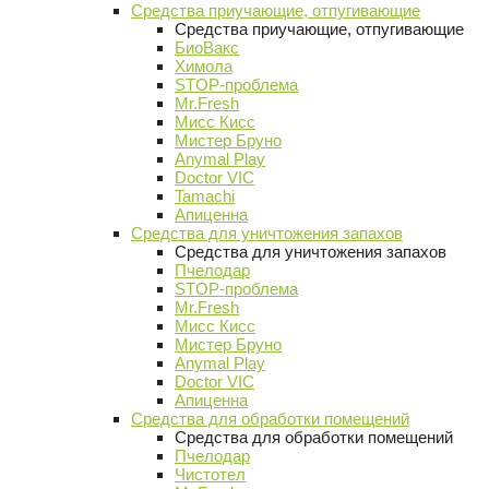
Средства приучающие, отпугивающие
Средства приучающие, отпугивающие
БиоВакс
Химола
STOP-проблема
Mr.Fresh
Мисс Кисс
Мистер Бруно
Anymal Play
Doctor VIC
Tamachi
Апиценна
Средства для уничтожения запахов
Средства для уничтожения запахов
Пчелодар
STOP-проблема
Mr.Fresh
Мисс Кисс
Мистер Бруно
Anymal Play
Doctor VIC
Апиценна
Средства для обработки помещений
Средства для обработки помещений
Пчелодар
Чистотел