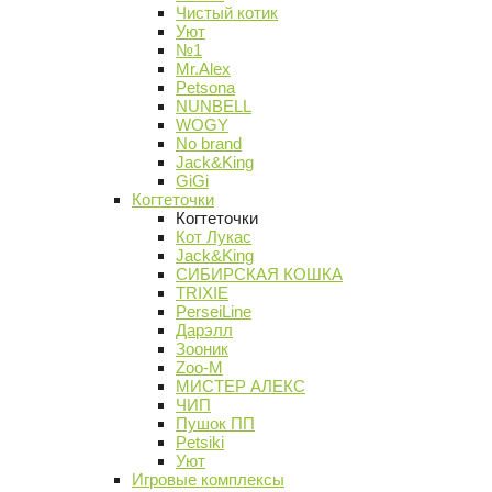
Чистый котик
Уют
№1
Mr.Alex
Petsona
NUNBELL
WOGY
No brand
Jack&King
GiGi
Когтеточки
Когтеточки
Кот Лукас
Jack&King
СИБИРСКАЯ КОШКА
TRIXIE
PerseiLine
Дарэлл
Зооник
Zoo-M
МИСТЕР АЛЕКС
ЧИП
Пушок ПП
Petsiki
Уют
Игровые комплексы