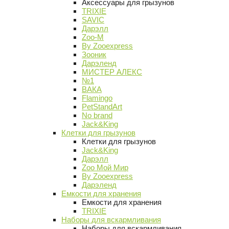
Аксессуары для грызунов
TRIXIE
SAVIC
Дарэлл
Zoo-M
By Zooexpress
Зооник
Дарэленд
МИСТЕР АЛЕКС
№1
ВАКА
Flamingo
PetStandArt
No brand
Jack&King
Клетки для грызунов
Клетки для грызунов
Jack&King
Дарэлл
Zoo Мой Мир
By Zooexpress
Дарэленд
Емкости для хранения
Емкости для хранения
TRIXIE
Наборы для вскармливания
Наборы для вскармливания