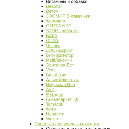
Витамины и добавки
Beaphar
Ветом
ЗООМИР Витаминчик
Фармавит
ОМЕГА NEO
STOP-проблема
ВАКА
CLINY
Unitabs
ZOOкомфорт
Биокорректор
MultiЛакомки
Эвиталия-Вет
Veda
Вит-Актив
Альпийские луга
Имунозал Neo
AVZ
Фитодок
Гама-Маркет ТД
Tamachi
Фито
Neoterica
Welco
Средства для ухода за птицами
Средства для ухода за птицами