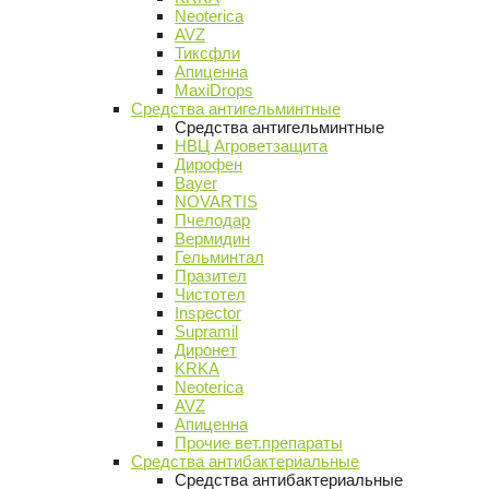
Neoterica
AVZ
Тиксфли
Апиценна
MaxiDrops
Средства антигельминтные
Средства антигельминтные
НВЦ Агроветзащита
Дирофен
Bayer
NOVARTIS
Пчелодар
Вермидин
Гельминтал
Празител
Чистотел
Inspector
Supramil
Диронет
KRKA
Neoterica
AVZ
Апиценна
Прочие вет.препараты
Средства антибактериальные
Средства антибактериальные