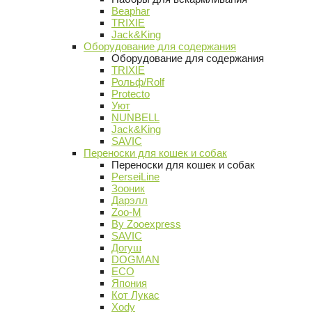
Beaphar
TRIXIE
Jack&King
Оборудование для содержания
Оборудование для содержания
TRIXIE
Рольф/Rolf
Protecto
Уют
NUNBELL
Jack&King
SAVIC
Переноски для кошек и собак
Переноски для кошек и собак
PerseiLine
Зооник
Дарэлл
Zoo-M
By Zooexpress
SAVIC
Догуш
DOGMAN
ECO
Япония
Кот Лукас
Xody