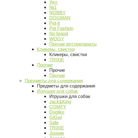
Уют
№1
NOBBY
DOGMAN
Pet-it
Pet Fashion
No brand
WOGY
Прочие вет.препараты
Кликеры, свистки
Кликеры, свистки
TRIXIE
Прочие
Прочие
Прочие
Предметы для содержания
Предметы для содержания
Игрушки для собак
Игрушки для собак
Jack&King
COMFY
Doglike
GiGwi
Safe
TRIXIE
Зооник