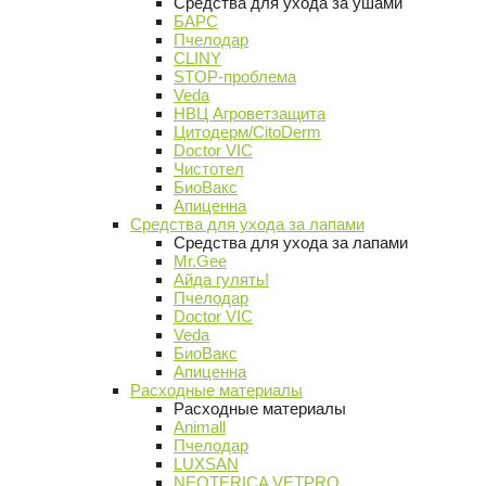
Средства для ухода за ушами
БАРС
Пчелодар
CLINY
STOP-проблема
Veda
НВЦ Агроветзащита
Цитодерм/CitoDerm
Doctor VIC
Чистотел
БиоВакс
Апиценна
Средства для ухода за лапами
Средства для ухода за лапами
Mr.Gee
Айда гулять!
Пчелодар
Doctor VIC
Veda
БиоВакс
Апиценна
Расходные материалы
Расходные материалы
Animall
Пчелодар
LUXSAN
NEOTERICA VETPRO