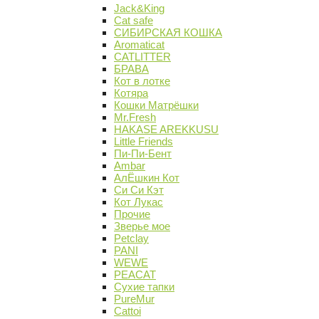
Jack&King
Cat safe
СИБИРСКАЯ КОШКА
Aromaticat
CATLITTER
БРАВА
Кот в лотке
Котяра
Кошки Матрёшки
Mr.Fresh
HAKASE AREKKUSU
Little Friends
Пи-Пи-Бент
Ambar
АлЁшкин Кот
Си Си Кэт
Кот Лукас
Прочие
Зверье мое
Petclay
PANI
WEWE
PEACAT
Сухие тапки
PureMur
Cattoi