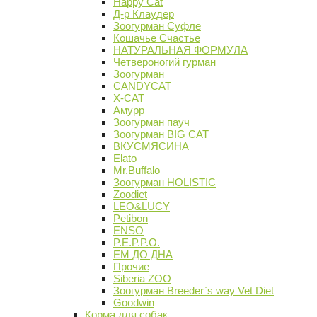
Happy Cat
Д-р Клаудер
Зоогурман Суфле
Кошачье Счастье
НАТУРАЛЬНАЯ ФОРМУЛА
Четвероногий гурман
Зоогурман
CANDYCAT
X-CAT
Амурр
Зоогурман пауч
Зоогурман BIG CAT
ВКУСМЯСИНА
Elato
Mr.Buffalo
Зоогурман HOLISTIC
Zoodiet
LEO&LUCY
Petibon
ENSO
P.E.P.P.O.
ЕМ ДО ДНА
Прочие
Siberia ZOO
Зоогурман Breeder`s way Vet Diet
Goodwin
Корма для собак