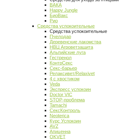
ВАКА
Happy Jungle
БиоВакс
Рио
Средства успокоительные
Средства успокоительные
Пчелодар
Деревенские лакомства
НВЦ Агроветзащита
Альпийские луга
Гестренол
КонтрСекс
Секс-барьер
Релаксивет/Relaxivet
4 с хвостиком
Veda
Экспресс успокоин
Doctor VIC
STOP-проблема
Tamachi
СексКонтроль
Neoterica
Курс Успокоин
AVZ
Апиценна
OKVET