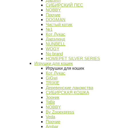
Дарэлл
СИБИРСКИЙ ПЕС
NOBBY
Прочие
DOGMAN
Чистый котик
№1
Кот Лукас
Дарэленд
NUNBELL
WOGY
No brand
HOMEPET SILVER SERIES
Игрушки для кошек
Игрушки для кошек
Кот Лукас
GiGwi
TRIXIE
Деревенские лакомства
СИБИРСКАЯ КОШКА
Зооник
TitBit
NOBBY
By Zooexpress
Veda
Прочие
Ambar