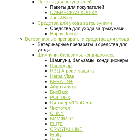
Пакеты для покупателей
Пакеты для покупателей
СИБИРСКАЯ КОШКА
Jack&King
Средства для ухода за грызунами
Средства для ухода за грызунами
Happy Jungle
Ветеринарные препараты и средства для ухода
Ветеринарные препараты и средства для
ухода
Шампуни, бальзамы, кондиционеры
Шампуни, бальзамы, кондиционеры
Пчелодар
НВЦ Агроветзащита
Herba Vitae
KERATIN+
Айда гулять!
БиоВакс
POLIDEX
Цитодерм/CitoDerm
Чистотел
CLINY
БИМФИТО
ELITE
CRYSTAL LINE
Frutty
Veda