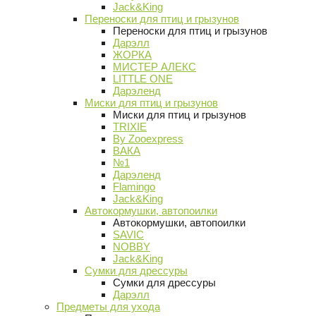
Jack&King
Переноски для птиц и грызунов
Переноски для птиц и грызунов
Дарэлл
ЖОРКА
МИСТЕР АЛЕКС
LITTLE ONE
Дарэленд
Миски для птиц и грызунов
Миски для птиц и грызунов
TRIXIE
By Zooexpress
ВАКА
№1
Дарэленд
Flamingo
Jack&King
Автокормушки, автопоилки
Автокормушки, автопоилки
SAVIC
NOBBY
Jack&King
Сумки для дрессуры
Сумки для дрессуры
Дарэлл
Предметы для ухода