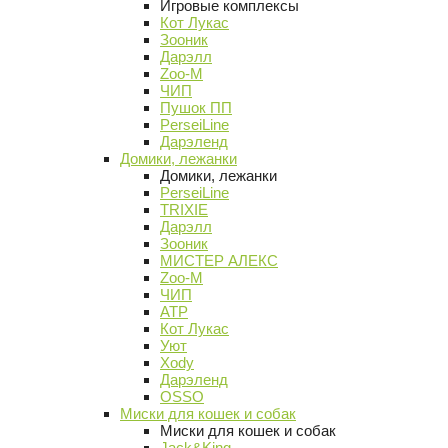
Игровые комплексы
Кот Лукас
Зооник
Дарэлл
Zoo-M
ЧИП
Пушок ПП
PerseiLine
Дарэленд
Домики, лежанки
Домики, лежанки
PerseiLine
TRIXIE
Дарэлл
Зооник
МИСТЕР АЛЕКС
Zoo-M
ЧИП
АТР
Кот Лукас
Уют
Xody
Дарэленд
OSSO
Миски для кошек и собак
Миски для кошек и собак
Jack&King