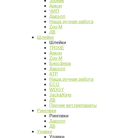
Зооник
Аркон
ЧИП
Дарэлл
Наша ручная работа
Zoo-M
ДВ
Шлейки
Шлейки
TRIXIE
Аркон
Zoo-M
Биосфера
Дарэлл
АТР
Наша ручная работа
ECO
WOGY
Jack&King
ДВ
Прочие вет.препараты
Ринговки
Ринговки
Дарэлл
ДВ
Удавки
Удавки