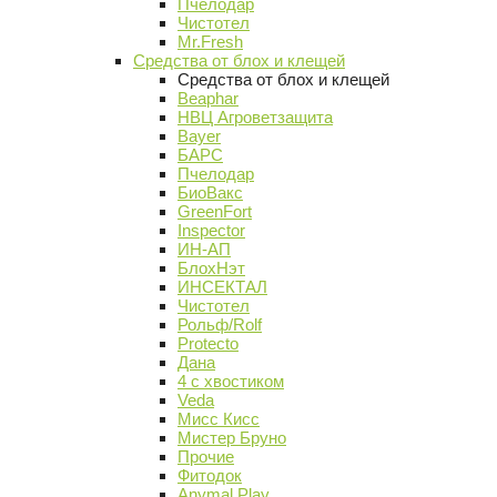
Пчелодар
Чистотел
Mr.Fresh
Средства от блох и клещей
Средства от блох и клещей
Beaphar
НВЦ Агроветзащита
Bayer
БАРС
Пчелодар
БиоВакс
GreenFort
Inspector
ИН-АП
БлохНэт
ИНСЕКТАЛ
Чистотел
Рольф/Rolf
Protecto
Дана
4 с хвостиком
Veda
Мисс Кисс
Мистер Бруно
Прочие
Фитодок
Anymal Play