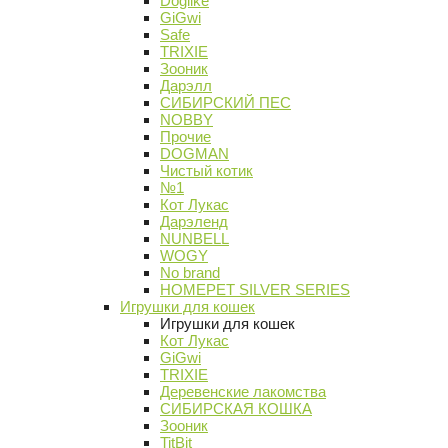
Doglike
GiGwi
Safe
TRIXIE
Зооник
Дарэлл
СИБИРСКИЙ ПЕС
NOBBY
Прочие
DOGMAN
Чистый котик
№1
Кот Лукас
Дарэленд
NUNBELL
WOGY
No brand
HOMEPET SILVER SERIES
Игрушки для кошек
Игрушки для кошек
Кот Лукас
GiGwi
TRIXIE
Деревенские лакомства
СИБИРСКАЯ КОШКА
Зооник
TitBit