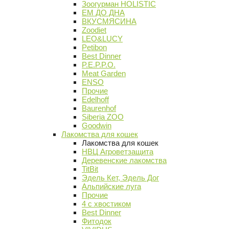
Зоогурман HOLISTIC
ЕМ ДО ДНА
ВКУСМЯСИНА
Zoodiet
LEO&LUCY
Petibon
Best Dinner
P.E.P.P.O.
Meat Garden
ENSO
Прочие
Edelhoff
Baurenhof
Siberia ZOO
Goodwin
Лакомства для кошек
Лакомства для кошек
НВЦ Агроветзащита
Деревенские лакомства
TitBit
Эдель Кет, Эдель Дог
Альпийские луга
Прочие
4 с хвостиком
Best Dinner
Фитодок