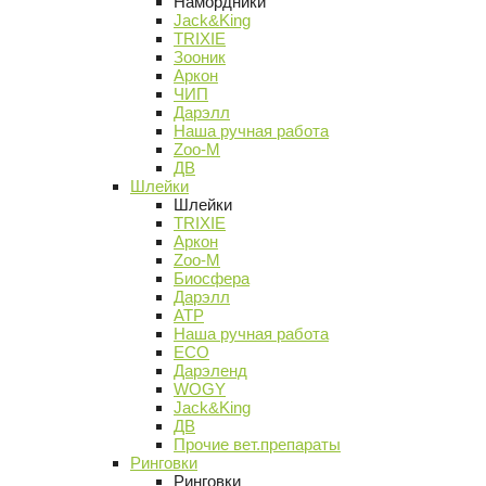
Намордники
Jack&King
TRIXIE
Зооник
Аркон
ЧИП
Дарэлл
Наша ручная работа
Zoo-M
ДВ
Шлейки
Шлейки
TRIXIE
Аркон
Zoo-M
Биосфера
Дарэлл
АТР
Наша ручная работа
ECO
Дарэленд
WOGY
Jack&King
ДВ
Прочие вет.препараты
Ринговки
Ринговки