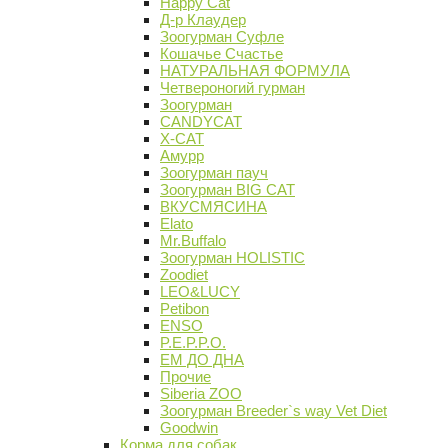
Happy Cat
Д-р Клаудер
Зоогурман Суфле
Кошачье Счастье
НАТУРАЛЬНАЯ ФОРМУЛА
Четвероногий гурман
Зоогурман
CANDYCAT
X-CAT
Амурр
Зоогурман пауч
Зоогурман BIG CAT
ВКУСМЯСИНА
Elato
Mr.Buffalo
Зоогурман HOLISTIC
Zoodiet
LEO&LUCY
Petibon
ENSO
P.E.P.P.O.
ЕМ ДО ДНА
Прочие
Siberia ZOO
Зоогурман Breeder`s way Vet Diet
Goodwin
Корма для собак