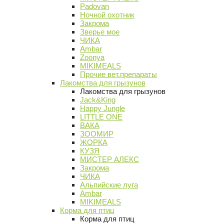
Padovan
Ночной охотник
Закрома
Зверье мое
ЧИКА
Ambar
Zoonya
MIKIMEALS
Прочие вет.препараты
Лакомства для грызунов
Лакомства для грызунов
Jack&King
Happy Jungle
LITTLE ONE
ВАКА
ЗООМИР
ЖОРКА
КУЗЯ
МИСТЕР АЛЕКС
Закрома
ЧИКА
Альпийские луга
Ambar
MIKIMEALS
Корма для птиц
Корма для птиц