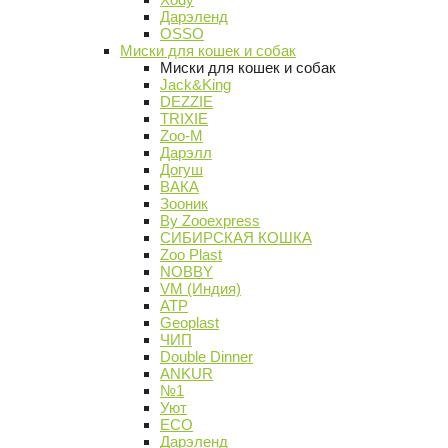
Дарэленд
OSSO
Миски для кошек и собак
Миски для кошек и собак
Jack&King
DEZZIE
TRIXIE
Zoo-M
Дарэлл
Догуш
ВАКА
Зооник
By Zooexpress
СИБИРСКАЯ КОШКА
Zoo Plast
NOBBY
VM (Индия)
АТР
Geoplast
ЧИП
Double Dinner
ANKUR
№1
Уют
ECO
Дарэленд