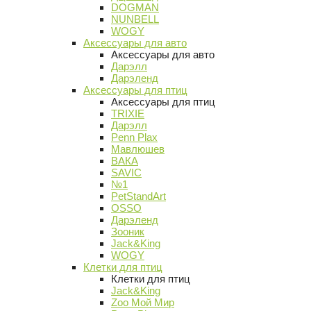
DOGMAN
NUNBELL
WOGY
Аксессуары для авто
Аксессуары для авто
Дарэлл
Дарэленд
Аксессуары для птиц
Аксессуары для птиц
TRIXIE
Дарэлл
Penn Plax
Мавлюшев
ВАКА
SAVIC
№1
PetStandArt
OSSO
Дарэленд
Зооник
Jack&King
WOGY
Клетки для птиц
Клетки для птиц
Jack&King
Zoo Мой Мир