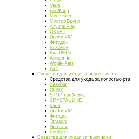
Veda
БиоФлор
Мисс Кисс
Мистер Бруно
Anymal Play
OKVET
Doctor VIC
Фитодок
Brizberry
Eva PETS
Апиценна
Woolly Pets
AVZ
Средства для ухода за полостью рта
Средства для ухода за полостью рта
Beaphar
CLINY
STOP-проблема
CRYSTAL LINE
Veda
Doctor VIC
Фитодок
Tamachi
No brand
БиоВакс
Средства для ухода за грызунами