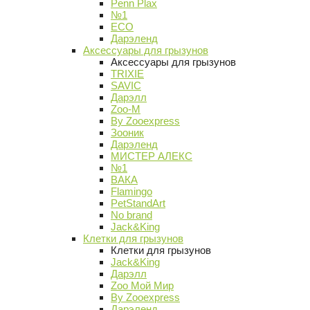
Penn Plax
№1
ECO
Дарэленд
Аксессуары для грызунов
Аксессуары для грызунов
TRIXIE
SAVIC
Дарэлл
Zoo-M
By Zooexpress
Зооник
Дарэленд
МИСТЕР АЛЕКС
№1
ВАКА
Flamingo
PetStandArt
No brand
Jack&King
Клетки для грызунов
Клетки для грызунов
Jack&King
Дарэлл
Zoo Мой Мир
By Zooexpress
Дарэленд