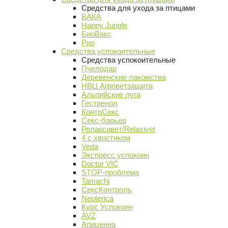
Средства для ухода за птицами
ВАКА
Happy Jungle
БиоВакс
Рио
Средства успокоительные
Средства успокоительные
Пчелодар
Деревенские лакомства
НВЦ Агроветзащита
Альпийские луга
Гестренол
КонтрСекс
Секс-барьер
Релаксивет/Relaxivet
4 с хвостиком
Veda
Экспресс успокоин
Doctor VIC
STOP-проблема
Tamachi
СексКонтроль
Neoterica
Курс Успокоин
AVZ
Апиценна