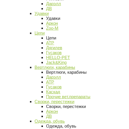
Дарэлл
ДВ
Удавки
Удавки
Аркон
Zoo-M
Цепи
Цепи
АТР
Дягилев
Гусаков
HELLO-PET
Jack&King
Вертлюги, карабины
Вертлюги, карабины
Дарэлл
АТР
Гусаков
Каскад
Прочие вет.препараты
Сворки, перестежки
Сворки, перестежки
Аркон
ДВ
Одежда, обувь
Одежда, обувь