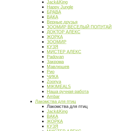
Jack&King
Happy Jungle
БРАВА
ВАКА
Верные друзья
ЗООМИР ВЕСЕЛЫЙ ПОПУГАЙ
ДОКТОР АЛЕКС
ЖОРКА
ЗООМИР
КУЗЯ
МИСТЕР АЛЕКС
Padovan
Закрома
Мавлюшев
Рио
ЧИКА
Zoonya
MIKIMEALS
Наша ручная работа
Ambar
Лакомства для птиц
Лакомства для птиц
Jack&King
ВАКА
ЖОРКА
КУЗЯ