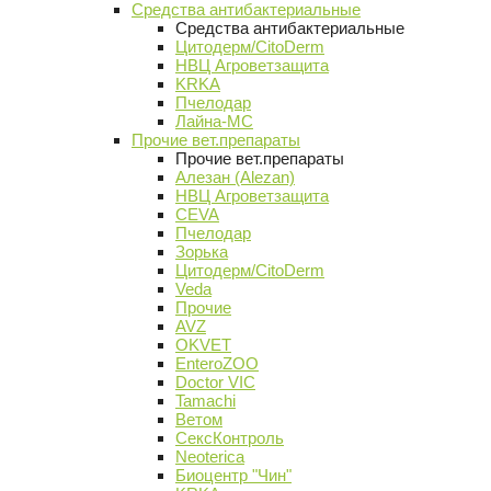
Средства антибактериальные
Средства антибактериальные
Цитодерм/CitoDerm
НВЦ Агроветзащита
KRKA
Пчелодар
Лайна-МС
Прочие вет.препараты
Прочие вет.препараты
Алезан (Alezan)
НВЦ Агроветзащита
CEVA
Пчелодар
Зорька
Цитодерм/CitoDerm
Veda
Прочие
AVZ
OKVET
EnteroZOO
Doctor VIC
Tamachi
Ветом
СексКонтроль
Neoterica
Биоцентр "Чин"