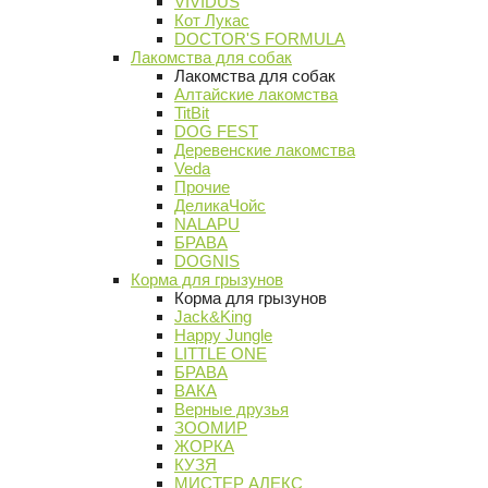
VIVIDUS
Кот Лукас
DOCTOR'S FORMULA
Лакомства для собак
Лакомства для собак
Алтайские лакомства
TitBit
DOG FEST
Деревенские лакомства
Veda
Прочие
ДеликаЧойс
NALAPU
БРАВА
DOGNIS
Корма для грызунов
Корма для грызунов
Jack&King
Happy Jungle
LITTLE ONE
БРАВА
ВАКА
Верные друзья
ЗООМИР
ЖОРКА
КУЗЯ
МИСТЕР АЛЕКС