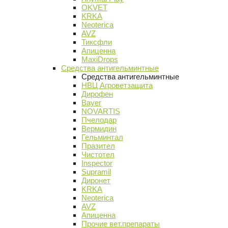
OKVET
KRKA
Neoterica
AVZ
Тиксфли
Апиценна
MaxiDrops
Средства антигельминтные
Средства антигельминтные
НВЦ Агроветзащита
Дирофен
Bayer
NOVARTIS
Пчелодар
Вермидин
Гельминтал
Празител
Чистотел
Inspector
Supramil
Диронет
KRKA
Neoterica
AVZ
Апиценна
Прочие вет.препараты