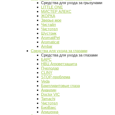
Средства для ухода за грызунами
LITTLE ONE
МИСТЕР АЛЕКС
ЖОРКА
Зверье мое
Чистайл
Чистотел
Шустрик
AromatiPet
Aromaticat
Ambar
Средства для ухода за глазами
Средства для ухода за глазами
БАРС
НВЦ Агроветзащита
Пчелодар
CLINY
STOP-проблема
Veda
Бриллиантовые глаза
Анандин
Doctor VIC
Tamachi
Чистотел
БиоВакс
Апиценна