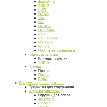
Jack&King
TRIXIE
ЧИП
OSSO
Уют
№1
NOBBY
DOGMAN
Pet-it
Pet Fashion
No brand
WOGY
Прочие вет.препараты
Кликеры, свистки
Кликеры, свистки
TRIXIE
Прочие
Прочие
Прочие
ВАКА
Предметы для содержания
Предметы для содержания
Игрушки для собак
Игрушки для собак
Jack&King
COMFY