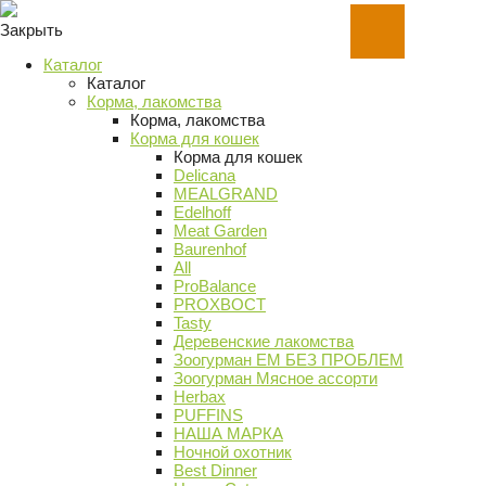
Закрыть
Каталог
Каталог
Корма, лакомства
Корма, лакомства
Корма для кошек
Корма для кошек
Delicana
MEALGRAND
Edelhoff
Meat Garden
Baurenhof
All
ProBalance
PROХВОСТ
Tasty
Деревенские лакомства
Зоогурман ЕМ БЕЗ ПРОБЛЕМ
Зоогурман Мясное ассорти
Herbax
PUFFINS
НАША МАРКА
Ночной охотник
Best Dinner