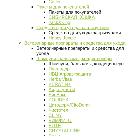
Cattoi
Пакеты для покупателей
Пакеты для покупателей
СИБИРСКАЯ КОШКА
Jack&King
Средства для ухода за грызунами
Средства для ухода за грызунами
Happy Jungle
Ветеринарные препараты и средства для ухода
Ветеринарные препараты и средства для
ухода
Шампуни, бальзамы, кондиционеры
Шампуни, бальзамы, кондиционеры
Пчелодар
НВЦ Агроветзащита
Herba Vitae
KERATIN+
Айда гулять!
БиоВакс
POLIDEX
Цитодерм/CitoDerm
Чистотел
CLINY
БИМФИТО
ELITE
CRYSTAL LINE
Frutty