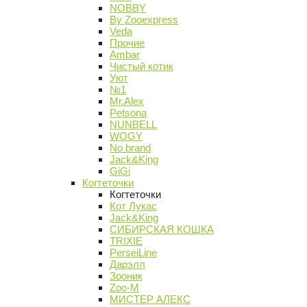
NOBBY
By Zooexpress
Veda
Прочие
Ambar
Чистый котик
Уют
№1
Mr.Alex
Petsona
NUNBELL
WOGY
No brand
Jack&King
GiGi
Когтеточки
Когтеточки
Кот Лукас
Jack&King
СИБИРСКАЯ КОШКА
TRIXIE
PerseiLine
Дарэлл
Зооник
Zoo-M
МИСТЕР АЛЕКС