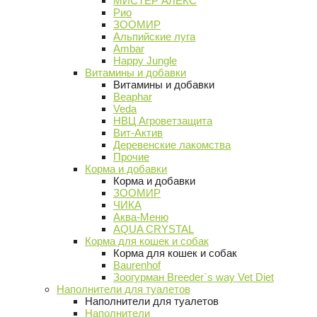
МИСТЕР АЛЕКС
Рио
ЗООМИР
Альпийские луга
Ambar
Happy Jungle
Витамины и добавки
Витамины и добавки
Beaphar
Veda
НВЦ Агроветзащита
Вит-Актив
Деревенские лакомства
Прочие
Корма и добавки
Корма и добавки
ЗООМИР
ЧИКА
Аква-Меню
AQUA CRYSTAL
Корма для кошек и собак
Корма для кошек и собак
Baurenhof
Зоогурман Breeder`s way Vet Diet
Наполнители для туалетов
Наполнители для туалетов
Наполнители