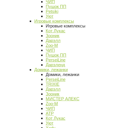
ЧИП
Пушок ПП
Petsiki
Уют
Игровые комплексы
Игровые комплексы
Кот Лукас
Зооник
Дарэлл
Zoo-M
ЧИП
Пушок ПП
PerseiLine
Дарэленд
Домики, лежанки
Домики, лежанки
PerseiLine
TRIXIE
Дарэлл
Зооник
МИСТЕР АЛЕКС
Zoo-M
ЧИП
АТР
Кот Лукас
Уют
Xody