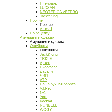
Пчелодар
LUXSAN
NEOTERICA VETPRO
Jack&King
Прочие
Прочие
Animall
По рецепту
Амуниция и одежда
Амуниция и одежда
Ошейники
Ошейники
Jack&King
TRIXIE
Аркон
Биосфера
Дарэлл
ЧИП
АТР
Наша ручная работа
V.I.Pet
№1
Уют
Каскад
NUNBELL
WOGY