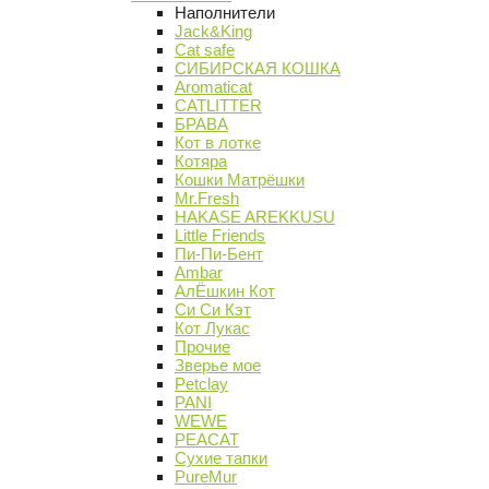
Наполнители
Jack&King
Cat safe
СИБИРСКАЯ КОШКА
Aromaticat
CATLITTER
БРАВА
Кот в лотке
Котяра
Кошки Матрёшки
Mr.Fresh
HAKASE AREKKUSU
Little Friends
Пи-Пи-Бент
Ambar
АлЁшкин Кот
Си Си Кэт
Кот Лукас
Прочие
Зверье мое
Petclay
PANI
WEWE
PEACAT
Сухие тапки
PureMur