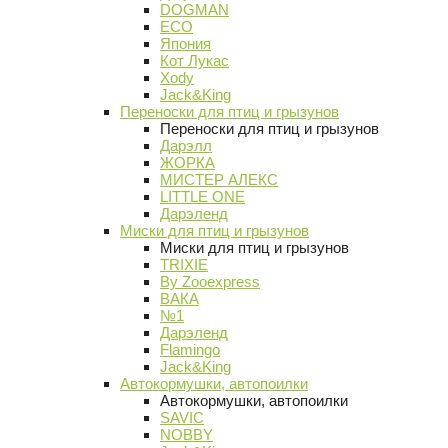
DOGMAN
ECO
Япония
Кот Лукас
Xody
Jack&King
Переноски для птиц и грызунов
Переноски для птиц и грызунов
Дарэлл
ЖОРКА
МИСТЕР АЛЕКС
LITTLE ONE
Дарэленд
Миски для птиц и грызунов
Миски для птиц и грызунов
TRIXIE
By Zooexpress
ВАКА
№1
Дарэленд
Flamingo
Jack&King
Автокормушки, автопоилки
Автокормушки, автопоилки
SAVIC
NOBBY