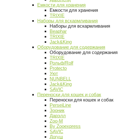
Емкости для хранения
Емкости для хранения
TRIXIE
Наборы для вскармливания
Наборы для вскармливания
Beaphar
TRIXIE
Jack&King
Оборудование для содержания
Оборудование для содержания
TRIXIE
Рольф/Rolf
Protecto
Уют
NUNBELL
Jack&King
SAVIC
Переноски для кошек и собак
Переноски для кошек и собак
PerseiLine
Зооник
Дарэлл
Zoo-M
By Zooexpress
SAVIC
Догуш