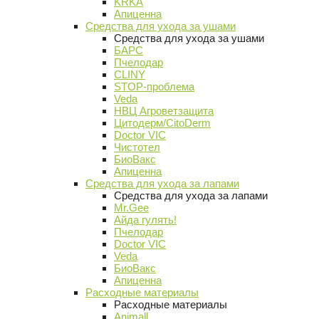
KRKA
Апиценна
Средства для ухода за ушами
Средства для ухода за ушами
БАРС
Пчелодар
CLINY
STOP-проблема
Veda
НВЦ Агроветзащита
Цитодерм/CitoDerm
Doctor VIC
Чистотел
БиоВакс
Апиценна
Средства для ухода за лапами
Средства для ухода за лапами
Mr.Gee
Айда гулять!
Пчелодар
Doctor VIC
Veda
БиоВакс
Апиценна
Расходные материалы
Расходные материалы
Animall