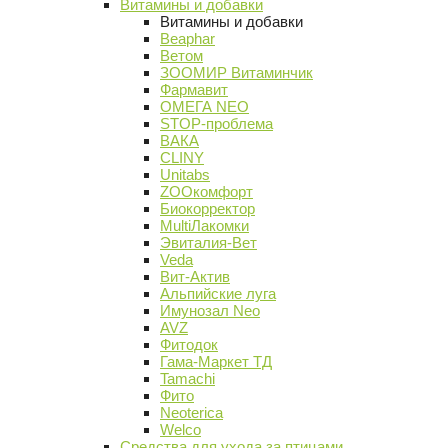
Витамины и добавки
Витамины и добавки
Beaphar
Ветом
ЗООМИР Витаминчик
Фармавит
ОМЕГА NEO
STOP-проблема
ВАКА
CLINY
Unitabs
ZOOкомфорт
Биокорректор
MultiЛакомки
Эвиталия-Вет
Veda
Вит-Актив
Альпийские луга
Имунозал Neo
AVZ
Фитодок
Гама-Маркет ТД
Tamachi
Фито
Neoterica
Welco
Средства для ухода за птицами