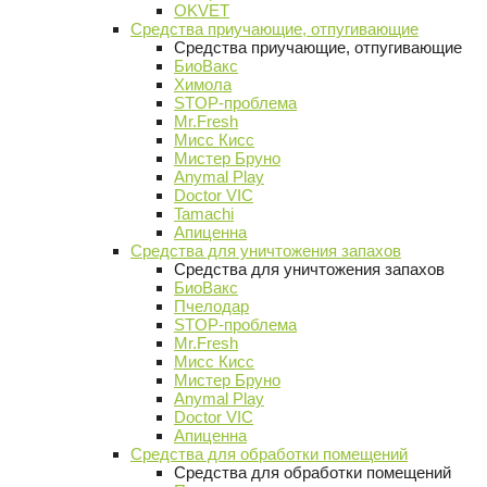
OKVET
Средства приучающие, отпугивающие
Средства приучающие, отпугивающие
БиоВакс
Химола
STOP-проблема
Mr.Fresh
Мисс Кисс
Мистер Бруно
Anymal Play
Doctor VIC
Tamachi
Апиценна
Средства для уничтожения запахов
Средства для уничтожения запахов
БиоВакс
Пчелодар
STOP-проблема
Mr.Fresh
Мисс Кисс
Мистер Бруно
Anymal Play
Doctor VIC
Апиценна
Средства для обработки помещений
Средства для обработки помещений