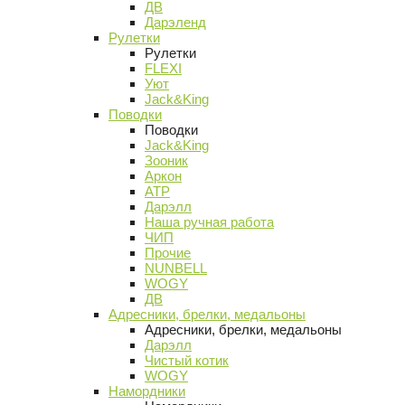
ДВ
Дарэленд
Рулетки
Рулетки
FLEXI
Уют
Jack&King
Поводки
Поводки
Jack&King
Зооник
Аркон
АТР
Дарэлл
Наша ручная работа
ЧИП
Прочие
NUNBELL
WOGY
ДВ
Адресники, брелки, медальоны
Адресники, брелки, медальоны
Дарэлл
Чистый котик
WOGY
Намордники