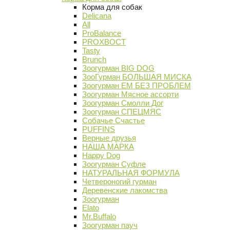
Корма для собак
Delicana
All
ProBalance
PROХВОСТ
Tasty
Brunch
Зоогурман BIG DOG
ЗооГурман БОЛЬШАЯ МИСКА
Зоогурман ЕМ БЕЗ ПРОБЛЕМ
Зоогурман Мясное ассорти
Зоогурман Смолли Дог
Зоогурман СПЕЦМЯС
Собачье Счастье
PUFFINS
Верные друзья
НАША МАРКА
Happy Dog
Зоогурман Суфле
НАТУРАЛЬНАЯ ФОРМУЛА
Четвероногий гурман
Деревенские лакомства
Зоогурман
Elato
Mr.Buffalo
Зоогурман пауч