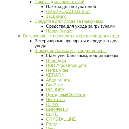
Пакеты для покупателей
Пакеты для покупателей
СИБИРСКАЯ КОШКА
Jack&King
Средства для ухода за грызунами
Средства для ухода за грызунами
Happy Jungle
Ветеринарные препараты и средства для ухода
Ветеринарные препараты и средства для
ухода
Шампуни, бальзамы, кондиционеры
Шампуни, бальзамы, кондиционеры
Пчелодар
НВЦ Агроветзащита
Herba Vitae
KERATIN+
Айда гулять!
БиоВакс
POLIDEX
Цитодерм/CitoDerm
Чистотел
CLINY
БИМФИТО
ELITE
CRYSTAL LINE
Frutty
Veda