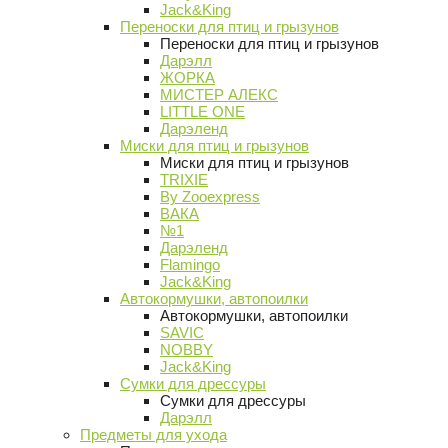
Jack&King
Переноски для птиц и грызунов
Переноски для птиц и грызунов
Дарэлл
ЖОРКА
МИСТЕР АЛЕКС
LITTLE ONE
Дарэленд
Миски для птиц и грызунов
Миски для птиц и грызунов
TRIXIE
By Zooexpress
ВАКА
№1
Дарэленд
Flamingo
Jack&King
Автокормушки, автопоилки
Автокормушки, автопоилки
SAVIC
NOBBY
Jack&King
Сумки для дрессуры
Сумки для дрессуры
Дарэлл
Предметы для ухода