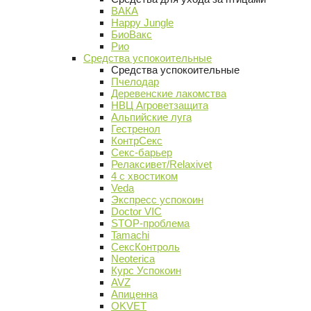
ВАКА
Happy Jungle
БиоВакс
Рио
Средства успокоительные
Средства успокоительные
Пчелодар
Деревенские лакомства
НВЦ Агроветзащита
Альпийские луга
Гестренол
КонтрСекс
Секс-барьер
Релаксивет/Relaxivet
4 с хвостиком
Veda
Экспресс успокоин
Doctor VIC
STOP-проблема
Tamachi
СексКонтроль
Neoterica
Курс Успокоин
AVZ
Апиценна
OKVET