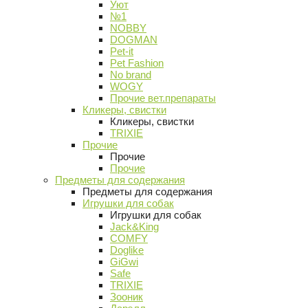
Уют
№1
NOBBY
DOGMAN
Pet-it
Pet Fashion
No brand
WOGY
Прочие вет.препараты
Кликеры, свистки
Кликеры, свистки
TRIXIE
Прочие
Прочие
Прочие
Предметы для содержания
Предметы для содержания
Игрушки для собак
Игрушки для собак
Jack&King
COMFY
Doglike
GiGwi
Safe
TRIXIE
Зооник