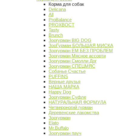
Корма для собак
Delicana
All
ProBalance
PROХВОСТ
Tasty
Brunch
Зоогурман BIG DOG
ЗооГурман БОЛЬШАЯ МИСКА
Зоогурман ЕМ БЕЗ ПРОБЛЕМ
Зоогурман Мясное ассорти
Зоогурман Смолли Дог
Зоогурман СПЕЦМЯС
Собачье Счастье
PUFFINS
Верные друзья
НАША МАРКА
Happy Dog
Зоогурман Суфле
НАТУРАЛЬНАЯ ФОРМУЛА
Четвероногий гурман
Деревенские лакомства
Зоогурман
Elato
Mr.Buffalo
Зоогурман пауч