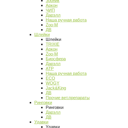
Зооник
Аркон
ЧИП
Дарэлл
Наша ручная работа
Zoo-M
ДВ
Шлейки
Шлейки
TRIXIE
Аркон
Zoo-M
Биосфера
Дарэлл
АТР
Наша ручная работа
ECO
WOGY
Jack&King
ДВ
Прочие вет.препараты
Ринговки
Ринговки
Дарэлл
ДВ
Удавки
Удавки