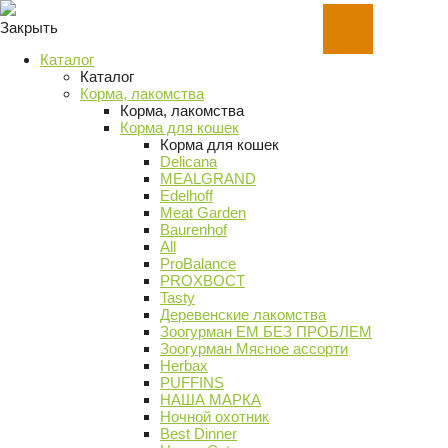
Закрыть
Каталог
Каталог
Корма, лакомства
Корма, лакомства
Корма для кошек
Корма для кошек
Delicana
MEALGRAND
Edelhoff
Meat Garden
Baurenhof
All
ProBalance
PROХВОСТ
Tasty
Деревенские лакомства
Зоогурман ЕМ БЕЗ ПРОБЛЕМ
Зоогурман Мясное ассорти
Herbax
PUFFINS
НАША МАРКА
Ночной охотник
Best Dinner