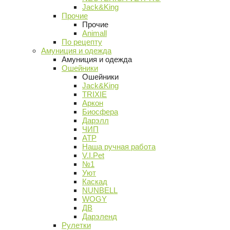
Jack&King
Прочие
Прочие
Animall
По рецепту
Амуниция и одежда
Амуниция и одежда
Ошейники
Ошейники
Jack&King
TRIXIE
Аркон
Биосфера
Дарэлл
ЧИП
АТР
Наша ручная работа
V.I.Pet
№1
Уют
Каскад
NUNBELL
WOGY
ДВ
Дарэленд
Рулетки