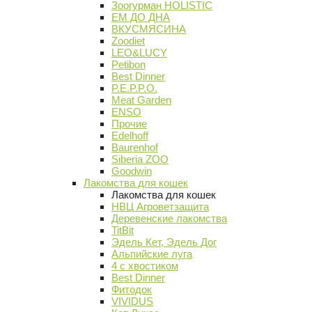
Зоогурман HOLISTIC
ЕМ ДО ДНА
ВКУСМЯСИНА
Zoodiet
LEO&LUCY
Petibon
Best Dinner
P.E.P.P.O.
Meat Garden
ENSO
Прочие
Edelhoff
Baurenhof
Siberia ZOO
Goodwin
Лакомства для кошек
Лакомства для кошек
НВЦ Агроветзащита
Деревенские лакомства
TitBit
Эдель Кет, Эдель Дог
Альпийские луга
4 с хвостиком
Best Dinner
Фитодок
VIVIDUS