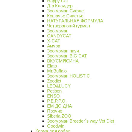
Happy Cat
Д-р Клаудер
Зоогурман Суфле
Кошачье Счастье
НАТУРАЛЬНАЯ ФОРМУЛА
Четвероногий гурман
Зоогурман
CANDYCAT
X-CAT
Амурр
Зоогурман пауч
Зоогурман BIG CAT
ВКУСМЯСИНА
Elato
Mr.Buffalo
Зоогурман HOLISTIC
Zoodiet
LEO&LUCY
Petibon
ENSO
P.E.P.P.O.
ЕМ ДО ДНА
Прочие
Siberia ZOO
Зоогурман Breeder`s way Vet Diet
Goodwin
Корма для собак