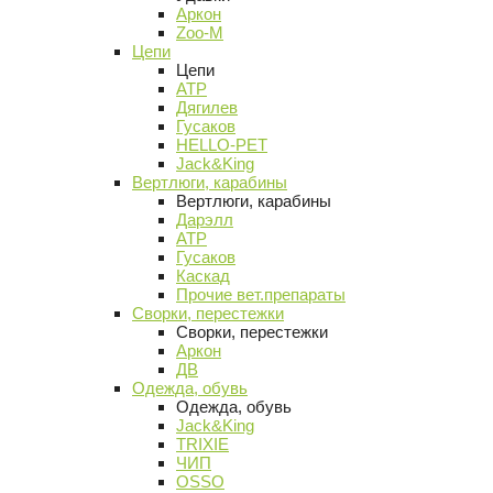
Аркон
Zoo-M
Цепи
Цепи
АТР
Дягилев
Гусаков
HELLO-PET
Jack&King
Вертлюги, карабины
Вертлюги, карабины
Дарэлл
АТР
Гусаков
Каскад
Прочие вет.препараты
Сворки, перестежки
Сворки, перестежки
Аркон
ДВ
Одежда, обувь
Одежда, обувь
Jack&King
TRIXIE
ЧИП
OSSO