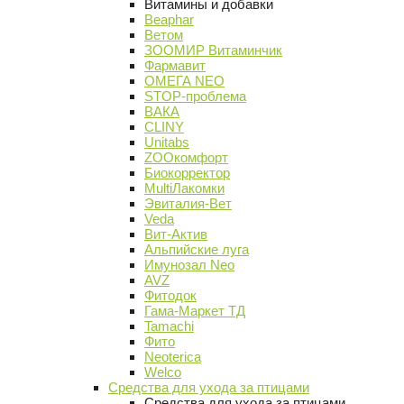
Витамины и добавки
Beaphar
Ветом
ЗООМИР Витаминчик
Фармавит
ОМЕГА NEO
STOP-проблема
ВАКА
CLINY
Unitabs
ZOOкомфорт
Биокорректор
MultiЛакомки
Эвиталия-Вет
Veda
Вит-Актив
Альпийские луга
Имунозал Neo
AVZ
Фитодок
Гама-Маркет ТД
Tamachi
Фито
Neoterica
Welco
Средства для ухода за птицами
Средства для ухода за птицами