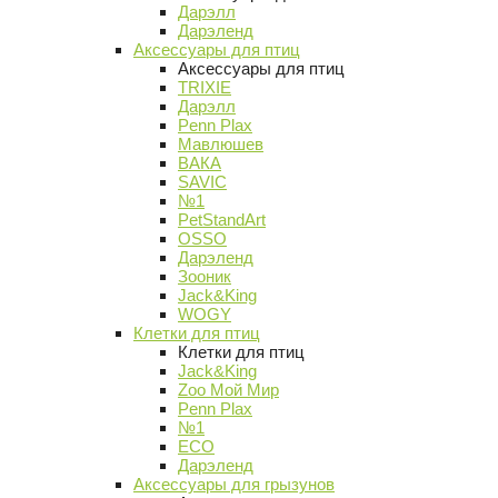
Дарэлл
Дарэленд
Аксессуары для птиц
Аксессуары для птиц
TRIXIE
Дарэлл
Penn Plax
Мавлюшев
ВАКА
SAVIC
№1
PetStandArt
OSSO
Дарэленд
Зооник
Jack&King
WOGY
Клетки для птиц
Клетки для птиц
Jack&King
Zoo Мой Мир
Penn Plax
№1
ECO
Дарэленд
Аксессуары для грызунов