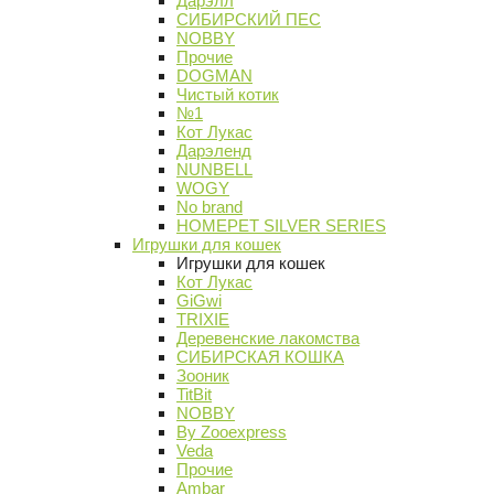
Дарэлл
СИБИРСКИЙ ПЕС
NOBBY
Прочие
DOGMAN
Чистый котик
№1
Кот Лукас
Дарэленд
NUNBELL
WOGY
No brand
HOMEPET SILVER SERIES
Игрушки для кошек
Игрушки для кошек
Кот Лукас
GiGwi
TRIXIE
Деревенские лакомства
СИБИРСКАЯ КОШКА
Зооник
TitBit
NOBBY
By Zooexpress
Veda
Прочие
Ambar