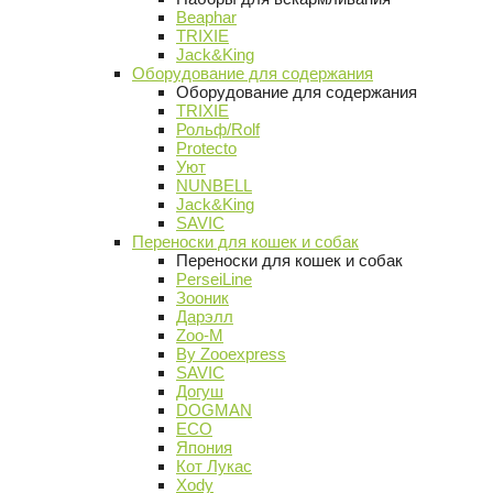
Beaphar
TRIXIE
Jack&King
Оборудование для содержания
Оборудование для содержания
TRIXIE
Рольф/Rolf
Protecto
Уют
NUNBELL
Jack&King
SAVIC
Переноски для кошек и собак
Переноски для кошек и собак
PerseiLine
Зооник
Дарэлл
Zoo-M
By Zooexpress
SAVIC
Догуш
DOGMAN
ECO
Япония
Кот Лукас
Xody