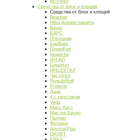
Mr.Fresh
Средства от блох и клещей
Средства от блох и клещей
Beaphar
НВЦ Агроветзащита
Bayer
БАРС
Пчелодар
БиоВакс
GreenFort
Inspector
ИН-АП
БлохНэт
ИНСЕКТАЛ
Чистотел
Рольф/Rolf
Protecto
Дана
4 с хвостиком
Veda
Мисс Кисс
Мистер Бруно
Прочие
Фитодок
Anymal Play
OKVET
KRKA