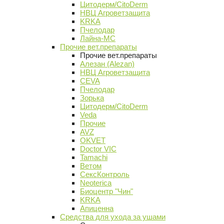
Цитодерм/CitoDerm
НВЦ Агроветзащита
KRKA
Пчелодар
Лайна-МС
Прочие вет.препараты
Прочие вет.препараты
Алезан (Alezan)
НВЦ Агроветзащита
CEVA
Пчелодар
Зорька
Цитодерм/CitoDerm
Veda
Прочие
AVZ
OKVET
Doctor VIC
Tamachi
Ветом
СексКонтроль
Neoterica
Биоцентр "Чин"
KRKA
Апиценна
Средства для ухода за ушами