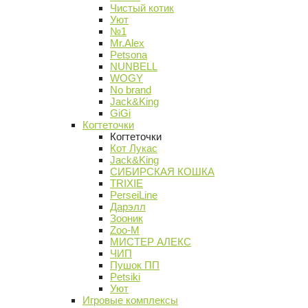
Чистый котик
Уют
№1
Mr.Alex
Petsona
NUNBELL
WOGY
No brand
Jack&King
GiGi
Когтеточки
Когтеточки
Кот Лукас
Jack&King
СИБИРСКАЯ КОШКА
TRIXIE
PerseiLine
Дарэлл
Зооник
Zoo-M
МИСТЕР АЛЕКС
ЧИП
Пушок ПП
Petsiki
Уют
Игровые комплексы