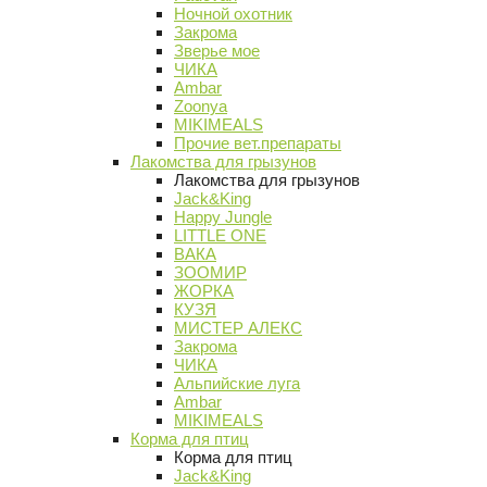
Ночной охотник
Закрома
Зверье мое
ЧИКА
Ambar
Zoonya
MIKIMEALS
Прочие вет.препараты
Лакомства для грызунов
Лакомства для грызунов
Jack&King
Happy Jungle
LITTLE ONE
ВАКА
ЗООМИР
ЖОРКА
КУЗЯ
МИСТЕР АЛЕКС
Закрома
ЧИКА
Альпийские луга
Ambar
MIKIMEALS
Корма для птиц
Корма для птиц
Jack&King