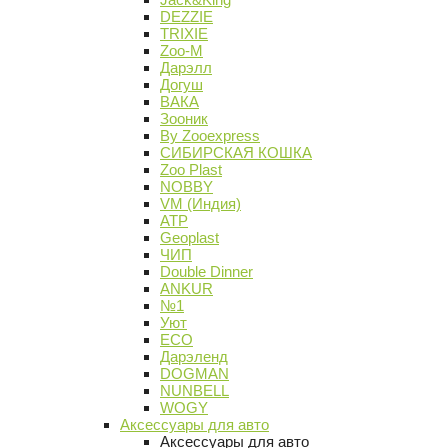
DEZZIE
TRIXIE
Zoo-M
Дарэлл
Догуш
ВАКА
Зооник
By Zooexpress
СИБИРСКАЯ КОШКА
Zoo Plast
NOBBY
VM (Индия)
АТР
Geoplast
ЧИП
Double Dinner
ANKUR
№1
Уют
ECO
Дарэленд
DOGMAN
NUNBELL
WOGY
Аксессуары для авто
Аксессуары для авто