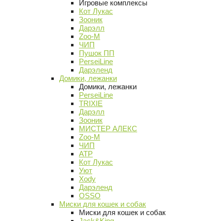
Игровые комплексы
Кот Лукас
Зооник
Дарэлл
Zoo-M
ЧИП
Пушок ПП
PerseiLine
Дарэленд
Домики, лежанки
Домики, лежанки
PerseiLine
TRIXIE
Дарэлл
Зооник
МИСТЕР АЛЕКС
Zoo-M
ЧИП
АТР
Кот Лукас
Уют
Xody
Дарэленд
OSSO
Миски для кошек и собак
Миски для кошек и собак
Jack&King