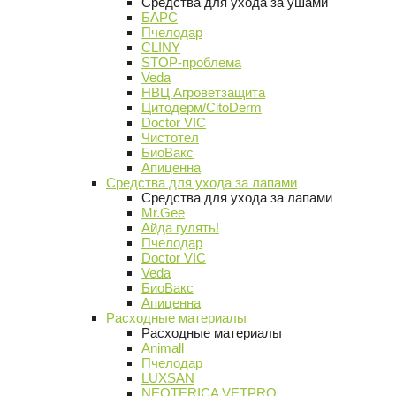
Средства для ухода за ушами
БАРС
Пчелодар
CLINY
STOP-проблема
Veda
НВЦ Агроветзащита
Цитодерм/CitoDerm
Doctor VIC
Чистотел
БиоВакс
Апиценна
Средства для ухода за лапами
Средства для ухода за лапами
Mr.Gee
Айда гулять!
Пчелодар
Doctor VIC
Veda
БиоВакс
Апиценна
Расходные материалы
Расходные материалы
Animall
Пчелодар
LUXSAN
NEOTERICA VETPRO