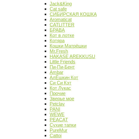
Jack&King
Cat safe
СИБИРСКАЯ КОШКА
Aromaticat
CATLITTER
БРАВА
Кот в лотке
Котяра
Кошки Матрёшки
Mr.Fresh
HAKASE AREKKUSU
Little Friends
Пи-Пи-Бент
Ambar
АлЁшкин Кот
Си Си Кэт
Кот Лукас
Прочие
Зверье мое
Petclay
PANI
WEWE
PEACAT
Сухие тапки
PureMur
Cattoi