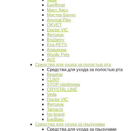
БиоФлор
Мисс Кисс
Мистер Бруно
Anymal Play
OKVET
Doctor VIC
Фитодок
Brizberry
Eva PETS
Апиценна
Woolly Pets
AVZ
Средства для ухода за полостью рта
Средства для ухода за полостью рта
Beaphar
CLINY
STOP-проблема
CRYSTAL LINE
Veda
Doctor VIC
Фитодок
Tamachi
No brand
БиоВакс
Средства для ухода за грызунами
Средства для ухода за грызунами