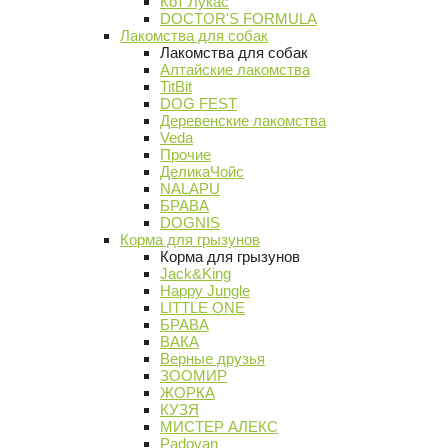
Кот Лукас
DOCTOR'S FORMULA
Лакомства для собак
Лакомства для собак
Алтайские лакомства
TitBit
DOG FEST
Деревенские лакомства
Veda
Прочие
ДеликаЧойс
NALAPU
БРАВА
DOGNIS
Корма для грызунов
Корма для грызунов
Jack&King
Happy Jungle
LITTLE ONE
БРАВА
ВАКА
Верные друзья
ЗООМИР
ЖОРКА
КУЗЯ
МИСТЕР АЛЕКС
Padovan