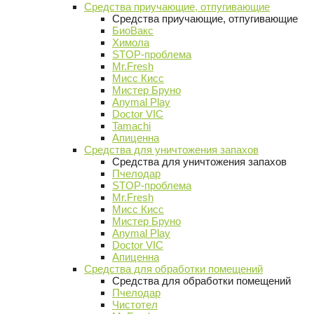
Средства приучающие, отпугивающие
Средства приучающие, отпугивающие
БиоВакс
Химола
STOP-проблема
Mr.Fresh
Мисс Кисс
Мистер Бруно
Anymal Play
Doctor VIC
Tamachi
Апиценна
Средства для уничтожения запахов
Средства для уничтожения запахов
Пчелодар
STOP-проблема
Mr.Fresh
Мисс Кисс
Мистер Бруно
Anymal Play
Doctor VIC
Апиценна
Средства для обработки помещений
Средства для обработки помещений
Пчелодар
Чистотел