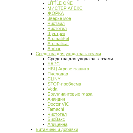
LITTLE ONE
МИСТЕР АЛЕКС
ЖОРКА
Зверье мое
Чистайл
Чистотел
Шустрик
AromatiPet
Aromaticat
Ambar
Средства для ухода за глазами
Средства для ухода за глазами
БАРС
НВЦ Агроветзащита
Пчелодар
CLINY
STOP-проблема
Veda
Бриллиантовые глаза
Анандин
Doctor VIC
Tamachi
Чистотел
БиоВакс
Апиценна
Витамины и добавки