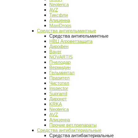
Neoterica
AVZ
Тиксфли
Апиценна
MaxiDrops
Средства антигельминтные
Средства антигельминтные
НВЦ Агроветзащита
Дирофен
Bayer
NOVARTIS
Пчелодар
Вермидин
Гельминтал
Празител
Чистотел
Inspector
Supramil
Диронет
KRKA
Neoterica
AVZ
Апиценна
Прочие вет.препараты
Средства антибактериальные
Средства антибактериальные