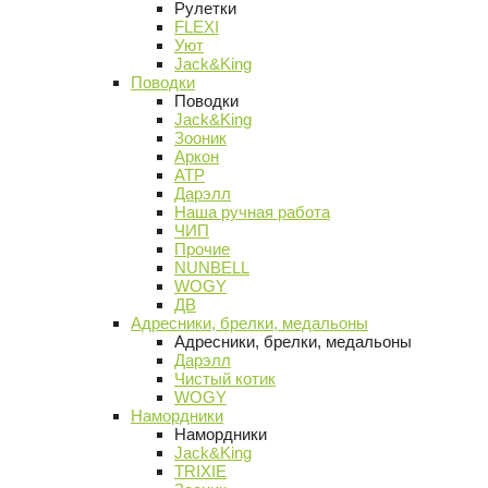
Рулетки
FLEXI
Уют
Jack&King
Поводки
Поводки
Jack&King
Зооник
Аркон
АТР
Дарэлл
Наша ручная работа
ЧИП
Прочие
NUNBELL
WOGY
ДВ
Адресники, брелки, медальоны
Адресники, брелки, медальоны
Дарэлл
Чистый котик
WOGY
Намордники
Намордники
Jack&King
TRIXIE