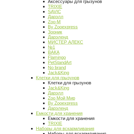
Аксессуары для грызунов
TRIXIE
SAVIC
Дарэлл
Zoo-M
By Zooexpress
Зооник
Дарэленд
МИСТЕР АЛЕКС
№1
ВАКА
Flamingo
PetStandArt
No brand
Jack&King
Клетки для грызунов
Клетки для грызунов
Jack&King
Дарэлл
Zoo Мой Мир
By Zooexpress
Дарэленд
Емкости для хранения
Емкости для хранения
TRIXIE
Наборы для вскармливания
Наборы для вскармливания