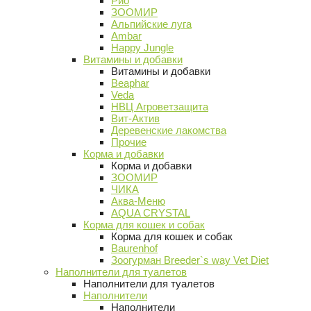
Рио
ЗООМИР
Альпийские луга
Ambar
Happy Jungle
Витамины и добавки
Витамины и добавки
Beaphar
Veda
НВЦ Агроветзащита
Вит-Актив
Деревенские лакомства
Прочие
Корма и добавки
Корма и добавки
ЗООМИР
ЧИКА
Аква-Меню
AQUA CRYSTAL
Корма для кошек и собак
Корма для кошек и собак
Baurenhof
Зоогурман Breeder`s way Vet Diet
Наполнители для туалетов
Наполнители для туалетов
Наполнители
Наполнители