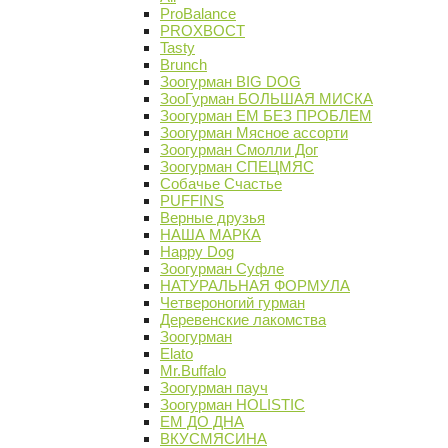
ProBalance
PROХВОСТ
Tasty
Brunch
Зоогурман BIG DOG
ЗооГурман БОЛЬШАЯ МИСКА
Зоогурман ЕМ БЕЗ ПРОБЛЕМ
Зоогурман Мясное ассорти
Зоогурман Смолли Дог
Зоогурман СПЕЦМЯС
Собачье Счастье
PUFFINS
Верные друзья
НАША МАРКА
Happy Dog
Зоогурман Суфле
НАТУРАЛЬНАЯ ФОРМУЛА
Четвероногий гурман
Деревенские лакомства
Зоогурман
Elato
Mr.Buffalo
Зоогурман пауч
Зоогурман HOLISTIC
ЕМ ДО ДНА
ВКУСМЯСИНА