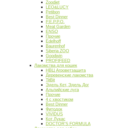
Zoodiet
LEO&LUCY
Petibon
Best Dinner
P.E.P.P.O.
Meat Garden
ENSO
Прочие
Edelhoff
Baurenhof
Siberia ZOO
Goodwin
PROFIFEED
Лакомства для кошек
НВЦ Агроветзащита
Деревенские лакомства
TitBit
Эдель Кет, Эдель Дог
Альпийские луга
Прочие
4 с хвостиком
Best Dinner
Фитодок
VIVIDUS
Кот Лукас
DOCTOR'S FORMULA