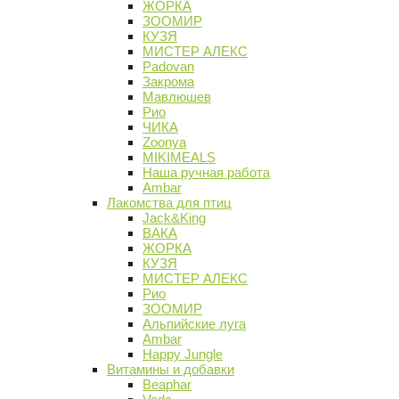
ЖОРКА
ЗООМИР
КУЗЯ
МИСТЕР АЛЕКС
Padovan
Закрома
Мавлюшев
Рио
ЧИКА
Zoonya
MIKIMEALS
Наша ручная работа
Ambar
Лакомства для птиц
Jack&King
ВАКА
ЖОРКА
КУЗЯ
МИСТЕР АЛЕКС
Рио
ЗООМИР
Альпийские луга
Ambar
Happy Jungle
Витамины и добавки
Beaphar