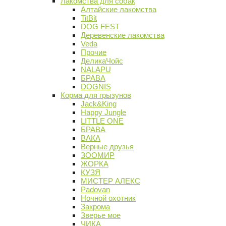
Лакомства для собак
Алтайские лакомства
TitBit
DOG FEST
Деревенские лакомства
Veda
Прочие
ДеликаЧойс
NALAPU
БРАВА
DOGNIS
Корма для грызунов
Jack&King
Happy Jungle
LITTLE ONE
БРАВА
ВАКА
Верные друзья
ЗООМИР
ЖОРКА
КУЗЯ
МИСТЕР АЛЕКС
Padovan
Ночной охотник
Закрома
Зверье мое
ЧИКА