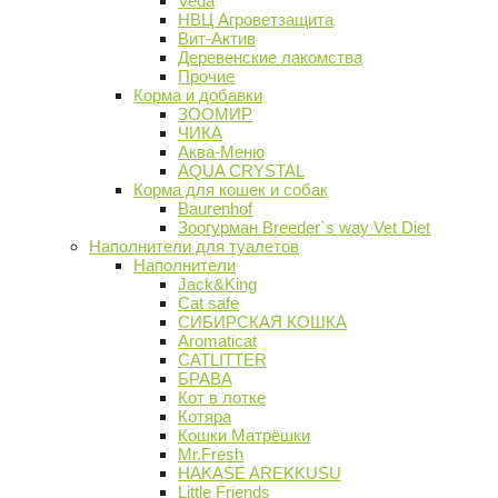
Veda
НВЦ Агроветзащита
Вит-Актив
Деревенские лакомства
Прочие
Корма и добавки
ЗООМИР
ЧИКА
Аква-Меню
AQUA CRYSTAL
Корма для кошек и собак
Baurenhof
Зоогурман Breeder`s way Vet Diet
Наполнители для туалетов
Наполнители
Jack&King
Cat safe
СИБИРСКАЯ КОШКА
Aromaticat
CATLITTER
БРАВА
Кот в лотке
Котяра
Кошки Матрёшки
Mr.Fresh
HAKASE AREKKUSU
Little Friends