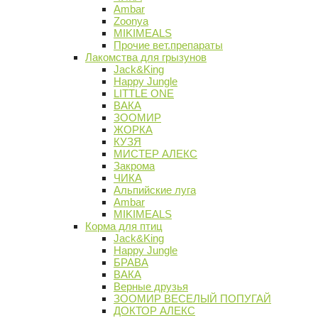
Ambar
Zoonya
MIKIMEALS
Прочие вет.препараты
Лакомства для грызунов
Jack&King
Happy Jungle
LITTLE ONE
ВАКА
ЗООМИР
ЖОРКА
КУЗЯ
МИСТЕР АЛЕКС
Закрома
ЧИКА
Альпийские луга
Ambar
MIKIMEALS
Корма для птиц
Jack&King
Happy Jungle
БРАВА
ВАКА
Верные друзья
ЗООМИР ВЕСЕЛЫЙ ПОПУГАЙ
ДОКТОР АЛЕКС