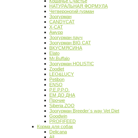
Кошачье Счастье
НАТУРАЛЬНАЯ ФОРМУЛА
Четвероногий гурман
Зоогурман
CANDYCAT
X-CAT
Амурр
Зоогурман пауч
Зоогурман BIG CAT
ВКУСМЯСИНА
Elato
Mr.Buffalo
Зоогурман HOLISTIC
Zoodiet
LEO&LUCY
Petibon
ENSO
P.E.P.P.O.
ЕМ ДО ДНА
Прочие
Siberia ZOO
Зоогурман Breeder`s way Vet Diet
Goodwin
PROFIFEED
Корма для собак
Delicana
All