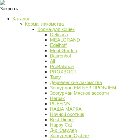
Закрыть
Каталог
Корма, лакомства
Корма для кошек
Delicana
MEALGRAND
Edelhoff
Meat Garden
Baurenhof
All
ProBalance
PROХВОСТ
Tasty
Деревенские лакомства
Зоогурман ЕМ БЕЗ ПРОБЛЕМ
Зоогурман Мясное ассорти
Herbax
PUFFINS
НАША МАРКА
Ночной охотник
Best Dinner
Happy Cat
Д-р Клаудер
Зоогурман Суфле