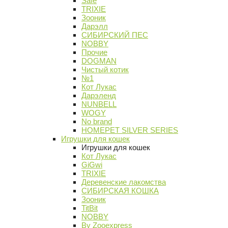
Safe
TRIXIE
Зооник
Дарэлл
СИБИРСКИЙ ПЕС
NOBBY
Прочие
DOGMAN
Чистый котик
№1
Кот Лукас
Дарэленд
NUNBELL
WOGY
No brand
HOMEPET SILVER SERIES
Игрушки для кошек
Игрушки для кошек
Кот Лукас
GiGwi
TRIXIE
Деревенские лакомства
СИБИРСКАЯ КОШКА
Зооник
TitBit
NOBBY
By Zooexpress