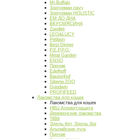
Mr.Buffalo
Зоогурман пауч
Зоогурман HOLISTIC
ЕМ ДО ДНА
ВКУСМЯСИНА
Zoodiet
LEO&LUCY
Petibon
Best Dinner
P.E.P.P.O.
Meat Garden
ENSO
Прочие
Edelhoff
Baurenhof
Siberia ZOO
Goodwin
PROFIFEED
Лакомства для кошек
Лакомства для кошек
НВЦ Агроветзащита
Деревенские лакомства
TitBit
Эдель Кет, Эдель Дог
Альпийские луга
Прочие