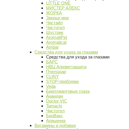
LITTLE ONE
МИСТЕР АЛЕКС
ЖОРКА
Зверье мое
Чистайл
Чистотел
Шустрик
AromatiPet
Aromaticat
Ambar
Средства для ухода за глазами
Средства для ухода за глазами
БАРС
НВЦ Агроветзащита
Пчелодар
CLINY
STOP-проблема
Veda
Бриллиантовые глаза
Анандин
Doctor VIC
Tamachi
Чистотел
БиоВакс
Апиценна
Витамины и добавки