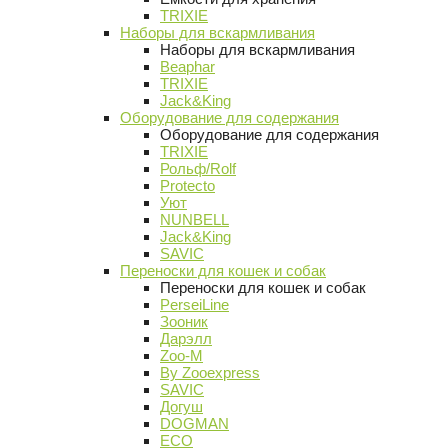
TRIXIE
Наборы для вскармливания
Наборы для вскармливания
Beaphar
TRIXIE
Jack&King
Оборудование для содержания
Оборудование для содержания
TRIXIE
Рольф/Rolf
Protecto
Уют
NUNBELL
Jack&King
SAVIC
Переноски для кошек и собак
Переноски для кошек и собак
PerseiLine
Зооник
Дарэлл
Zoo-M
By Zooexpress
SAVIC
Догуш
DOGMAN
ECO