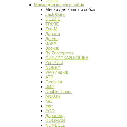
Миски для кошек и собак
Миски для кошек и собак
Jack&King
DEZZIE
TRIXIE
Zoo-M
Дарэлл
Догуш
ВАКА
Зооник
By Zooexpress
СИБИРСКАЯ КОШКА
Zoo Plast
NOBBY
VM (Индия)
АТР
Geoplast
ЧИП
Double Dinner
ANKUR
№1
Уют
ECO
Дарэленд
DOGMAN
NUNBELL