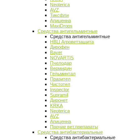
Neoterica
AVZ
Тиксфли
Апиценна
MaxiDrops
Средства антигельминтные
Средства антигельминтные
НВЦ Агроветзащита
Дирофен
Bayer
NOVARTIS
Пчелодар
Вермидин
Гельминтал
Празител
Чистотел
Inspector
Supramil
Диронет
KRKA
Neoterica
AVZ
Апиценна
Прочие вет.препараты
Средства антибактериальные
Средства антибактериальные