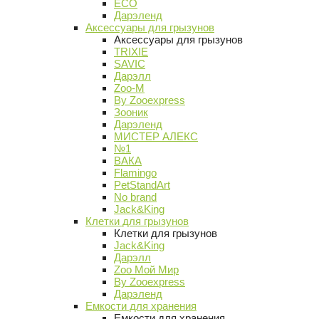
ECO
Дарэленд
Аксессуары для грызунов
Аксессуары для грызунов
TRIXIE
SAVIC
Дарэлл
Zoo-M
By Zooexpress
Зооник
Дарэленд
МИСТЕР АЛЕКС
№1
ВАКА
Flamingo
PetStandArt
No brand
Jack&King
Клетки для грызунов
Клетки для грызунов
Jack&King
Дарэлл
Zoo Мой Мир
By Zooexpress
Дарэленд
Емкости для хранения
Емкости для хранения