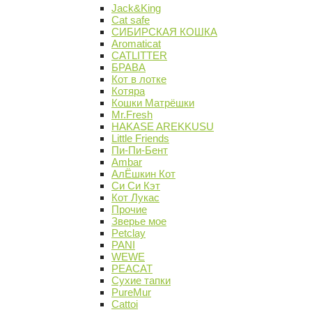
Jack&King
Cat safe
СИБИРСКАЯ КОШКА
Aromaticat
CATLITTER
БРАВА
Кот в лотке
Котяра
Кошки Матрёшки
Mr.Fresh
HAKASE AREKKUSU
Little Friends
Пи-Пи-Бент
Ambar
АлЁшкин Кот
Си Си Кэт
Кот Лукас
Прочие
Зверье мое
Petclay
PANI
WEWE
PEACAT
Сухие тапки
PureMur
Cattoi