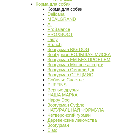
Корма для собак
Корма для собак
Delicana
MEALGRAND
All
ProBalance
PROХВОСТ
Tasty
Brunch
Зоогурман BIG DOG
ЗооГурман БОЛЬШАЯ МИСКА
Зоогурман ЕМ БЕЗ ПРОБЛЕМ
Зоогурман Мясное ассорти
Зоогурман Смолли Дог
Зоогурман СПЕЦМЯС
Собачье Счастье
PUFFINS
Верные друзья
НАША МАРКА
Happy Dog
Зоогурман Суфле
НАТУРАЛЬНАЯ ФОРМУЛА
Четвероногий гурман
Деревенские лакомства
Зоогурман
Elato