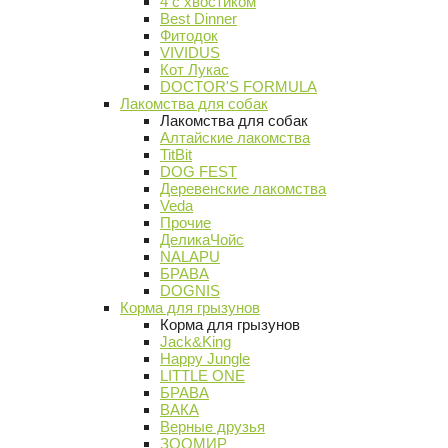
4 с хвостиком
Best Dinner
Фитодок
VIVIDUS
Кот Лукас
DOCTOR'S FORMULA
Лакомства для собак
Лакомства для собак
Алтайские лакомства
TitBit
DOG FEST
Деревенские лакомства
Veda
Прочие
ДеликаЧойс
NALAPU
БРАВА
DOGNIS
Корма для грызунов
Корма для грызунов
Jack&King
Happy Jungle
LITTLE ONE
БРАВА
ВАКА
Верные друзья
ЗООМИР