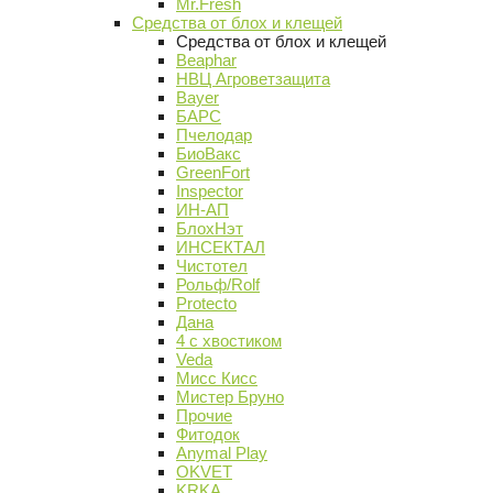
Mr.Fresh
Средства от блох и клещей
Средства от блох и клещей
Beaphar
НВЦ Агроветзащита
Bayer
БАРС
Пчелодар
БиоВакс
GreenFort
Inspector
ИН-АП
БлохНэт
ИНСЕКТАЛ
Чистотел
Рольф/Rolf
Protecto
Дана
4 с хвостиком
Veda
Мисс Кисс
Мистер Бруно
Прочие
Фитодок
Anymal Play
OKVET
KRKA