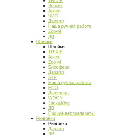
TRIXIE
Зооник
Аркон
ЧИП
Дарэлл
Наша ручная работа
Zoo-M
ДВ
Шлейки
Шлейки
TRIXIE
Аркон
Zoo-M
Биосфера
Дарэлл
АТР
Наша ручная работа
ECO
Дарэленд
WOGY
Jack&King
ДВ
Прочие вет.препараты
Ринговки
Ринговки
Дарэлл
ДВ