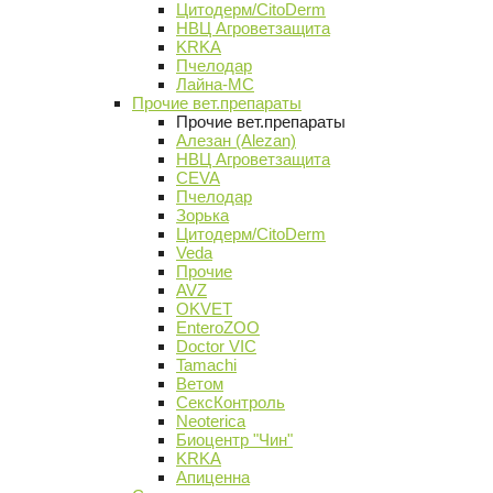
Цитодерм/CitoDerm
НВЦ Агроветзащита
KRKA
Пчелодар
Лайна-МС
Прочие вет.препараты
Прочие вет.препараты
Алезан (Alezan)
НВЦ Агроветзащита
CEVA
Пчелодар
Зорька
Цитодерм/CitoDerm
Veda
Прочие
AVZ
OKVET
EnteroZOO
Doctor VIC
Tamachi
Ветом
СексКонтроль
Neoterica
Биоцентр "Чин"
KRKA
Апиценна