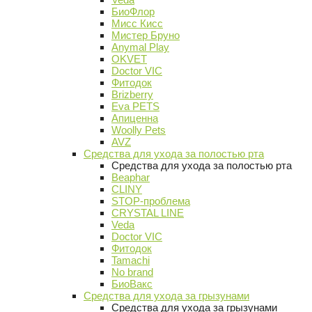
БиоФлор
Мисс Кисс
Мистер Бруно
Anymal Play
OKVET
Doctor VIC
Фитодок
Brizberry
Eva PETS
Апиценна
Woolly Pets
AVZ
Средства для ухода за полостью рта
Средства для ухода за полостью рта
Beaphar
CLINY
STOP-проблема
CRYSTAL LINE
Veda
Doctor VIC
Фитодок
Tamachi
No brand
БиоВакс
Средства для ухода за грызунами
Средства для ухода за грызунами