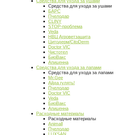
Средства для ухода за ушами
Средства для ухода за ушами
БАРС
Пчелодар
CLINY
STOP-проблема
Veda
НВЦ Агроветзащита
Цитодерм/CitoDerm
Doctor VIC
Чистотел
БиоВакс
Апиценна
Средства для ухода за лапами
Средства для ухода за лапами
Mr.Gee
Айда гулять!
Пчелодар
Doctor VIC
Veda
БиоВакс
Апиценна
Расходные материалы
Расходные материалы
Animall
Пчелодар
LUXSAN