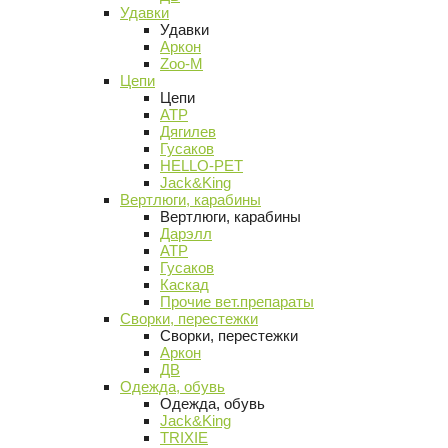
Удавки
Удавки
Аркон
Zoo-M
Цепи
Цепи
АТР
Дягилев
Гусаков
HELLO-PET
Jack&King
Вертлюги, карабины
Вертлюги, карабины
Дарэлл
АТР
Гусаков
Каскад
Прочие вет.препараты
Сворки, перестежки
Сворки, перестежки
Аркон
ДВ
Одежда, обувь
Одежда, обувь
Jack&King
TRIXIE