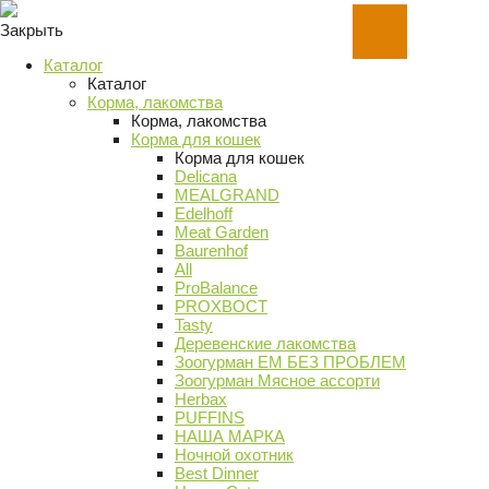
Закрыть
Каталог
Каталог
Корма, лакомства
Корма, лакомства
Корма для кошек
Корма для кошек
Delicana
MEALGRAND
Edelhoff
Meat Garden
Baurenhof
All
ProBalance
PROХВОСТ
Tasty
Деревенские лакомства
Зоогурман ЕМ БЕЗ ПРОБЛЕМ
Зоогурман Мясное ассорти
Herbax
PUFFINS
НАША МАРКА
Ночной охотник
Best Dinner