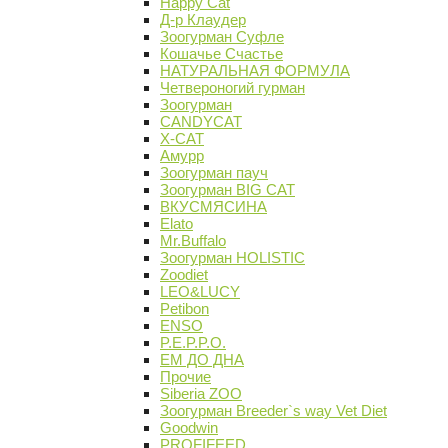
Happy Cat
Д-р Клаудер
Зоогурман Суфле
Кошачье Счастье
НАТУРАЛЬНАЯ ФОРМУЛА
Четвероногий гурман
Зоогурман
CANDYCAT
X-CAT
Амурр
Зоогурман пауч
Зоогурман BIG CAT
ВКУСМЯСИНА
Elato
Mr.Buffalo
Зоогурман HOLISTIC
Zoodiet
LEO&LUCY
Petibon
ENSO
P.E.P.P.O.
ЕМ ДО ДНА
Прочие
Siberia ZOO
Зоогурман Breeder`s way Vet Diet
Goodwin
PROFIFEED