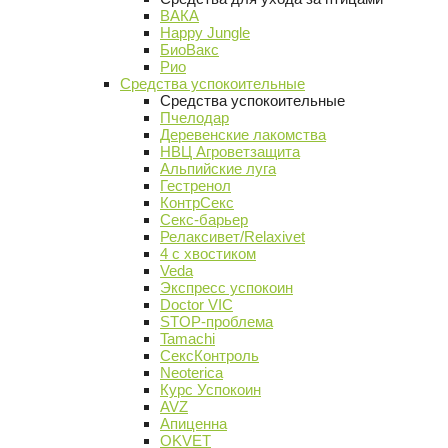
ВАКА
Happy Jungle
БиоВакс
Рио
Средства успокоительные
Средства успокоительные
Пчелодар
Деревенские лакомства
НВЦ Агроветзащита
Альпийские луга
Гестренол
КонтрСекс
Секс-барьер
Релаксивет/Relaxivet
4 с хвостиком
Veda
Экспресс успокоин
Doctor VIC
STOP-проблема
Tamachi
СексКонтроль
Neoterica
Курс Успокоин
AVZ
Апиценна
OKVET