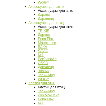
WOGY
Аксессуары для авто
Аксессуары для авто
Дарэлл
Дарэленд
Аксессуары для птиц
Аксессуары для птиц
TRIXIE
Дарэлл
Penn Plax
Мавлюшев
ВАКА
SAVIC
№1
PetStandArt
OSSO
Дарэленд
Зооник
Jack&King
WOGY
Клетки для птиц
Клетки для птиц
Jack&King
Zoo Мой Мир
Penn Plax
№1