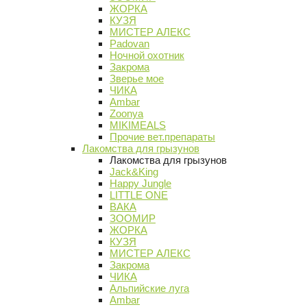
ЖОРКА
КУЗЯ
МИСТЕР АЛЕКС
Padovan
Ночной охотник
Закрома
Зверье мое
ЧИКА
Ambar
Zoonya
MIKIMEALS
Прочие вет.препараты
Лакомства для грызунов
Лакомства для грызунов
Jack&King
Happy Jungle
LITTLE ONE
ВАКА
ЗООМИР
ЖОРКА
КУЗЯ
МИСТЕР АЛЕКС
Закрома
ЧИКА
Альпийские луга
Ambar