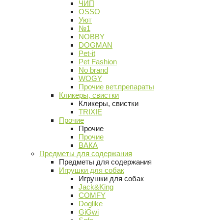
ЧИП
OSSO
Уют
№1
NOBBY
DOGMAN
Pet-it
Pet Fashion
No brand
WOGY
Прочие вет.препараты
Кликеры, свистки
Кликеры, свистки
TRIXIE
Прочие
Прочие
Прочие
ВАКА
Предметы для содержания
Предметы для содержания
Игрушки для собак
Игрушки для собак
Jack&King
COMFY
Doglike
GiGwi