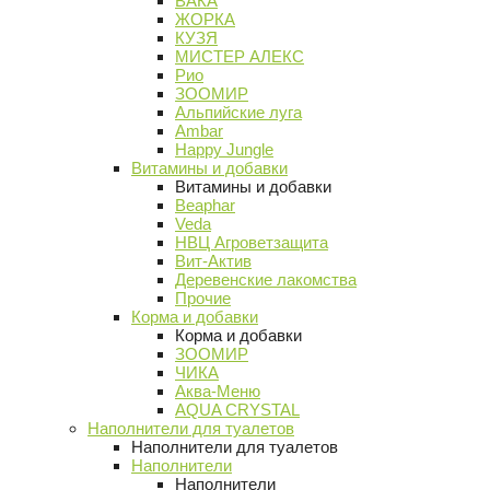
ВАКА
ЖОРКА
КУЗЯ
МИСТЕР АЛЕКС
Рио
ЗООМИР
Альпийские луга
Ambar
Happy Jungle
Витамины и добавки
Витамины и добавки
Beaphar
Veda
НВЦ Агроветзащита
Вит-Актив
Деревенские лакомства
Прочие
Корма и добавки
Корма и добавки
ЗООМИР
ЧИКА
Аква-Меню
AQUA CRYSTAL
Наполнители для туалетов
Наполнители для туалетов
Наполнители
Наполнители