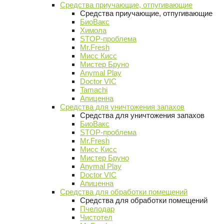
Средства приучающие, отпугивающие
Средства приучающие, отпугивающие
БиоВакс
Химола
STOP-проблема
Mr.Fresh
Мисс Кисс
Мистер Бруно
Anymal Play
Doctor VIC
Tamachi
Апиценна
Средства для уничтожения запахов
Средства для уничтожения запахов
БиоВакс
STOP-проблема
Mr.Fresh
Мисс Кисс
Мистер Бруно
Anymal Play
Doctor VIC
Апиценна
Средства для обработки помещений
Средства для обработки помещений
Пчелодар
Чистотел