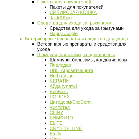
Пакеты для покупателей
Пакеты для покупателей
СИБИРСКАЯ КОШКА
Jack&King
Средства для ухода за грызунами
Средства для ухода за грызунами
Happy Jungle
Ветеринарные препараты и средства для ухода
Ветеринарные препараты и средства для
ухода
Шампуни, бальзамы, кондиционеры
Шампуни, бальзамы, кондиционеры
Пчелодар
НВЦ Агроветзащита
Herba Vitae
KERATIN+
Айда гулять!
БиоВакс
POLIDEX
Цитодерм/CitoDerm
Чистотел
CLINY
БИМФИТО
ELITE
CRYSTAL LINE
Frutty
Veda