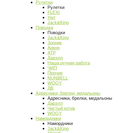
Рулетки
Рулетки
FLEXI
Уют
Jack&King
Поводки
Поводки
Jack&King
Зооник
Аркон
АТР
Дарэлл
Наша ручная работа
ЧИП
Прочие
NUNBELL
WOGY
ДВ
Адресники, брелки, медальоны
Адресники, брелки, медальоны
Дарэлл
Чистый котик
WOGY
Намордники
Намордники
Jack&King