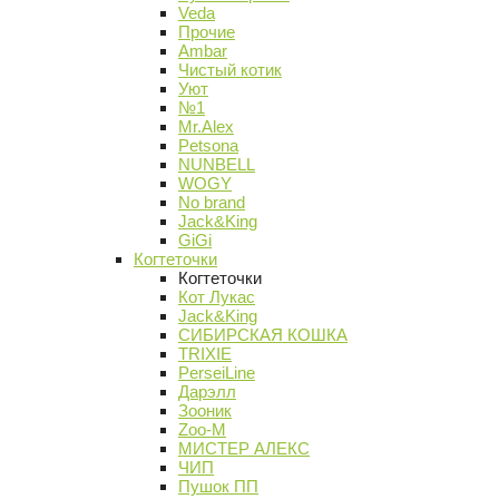
Veda
Прочие
Ambar
Чистый котик
Уют
№1
Mr.Alex
Petsona
NUNBELL
WOGY
No brand
Jack&King
GiGi
Когтеточки
Когтеточки
Кот Лукас
Jack&King
СИБИРСКАЯ КОШКА
TRIXIE
PerseiLine
Дарэлл
Зооник
Zoo-M
МИСТЕР АЛЕКС
ЧИП
Пушок ПП