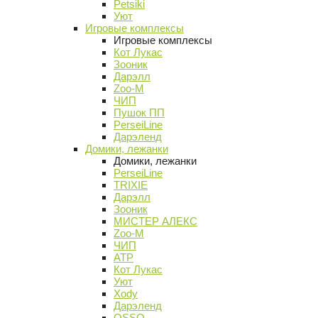
Petsiki
Уют
Игровые комплексы
Игровые комплексы
Кот Лукас
Зооник
Дарэлл
Zoo-M
ЧИП
Пушок ПП
PerseiLine
Дарэленд
Домики, лежанки
Домики, лежанки
PerseiLine
TRIXIE
Дарэлл
Зооник
МИСТЕР АЛЕКС
Zoo-M
ЧИП
АТР
Кот Лукас
Уют
Xody
Дарэленд
OSSO