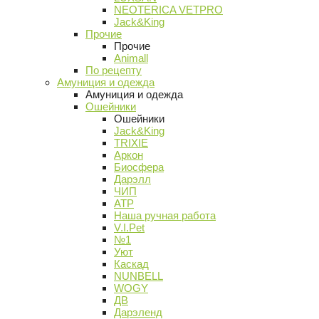
NEOTERICA VETPRO
Jack&King
Прочие
Прочие
Animall
По рецепту
Амуниция и одежда
Амуниция и одежда
Ошейники
Ошейники
Jack&King
TRIXIE
Аркон
Биосфера
Дарэлл
ЧИП
АТР
Наша ручная работа
V.I.Pet
№1
Уют
Каскад
NUNBELL
WOGY
ДВ
Дарэленд