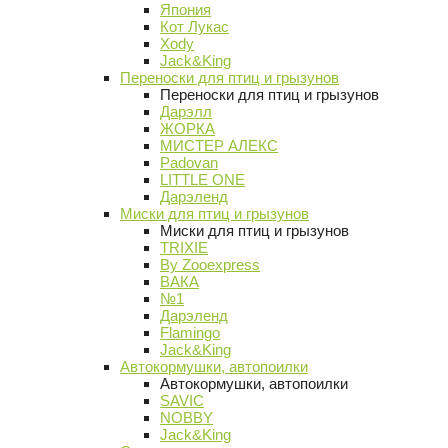
Япония
Кот Лукас
Xody
Jack&King
Переноски для птиц и грызунов
Переноски для птиц и грызунов
Дарэлл
ЖОРКА
МИСТЕР АЛЕКС
Padovan
LITTLE ONE
Дарэленд
Миски для птиц и грызунов
Миски для птиц и грызунов
TRIXIE
By Zooexpress
ВАКА
№1
Дарэленд
Flamingo
Jack&King
Автокормушки, автопоилки
Автокормушки, автопоилки
SAVIC
NOBBY
Jack&King