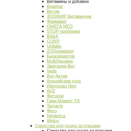
Витамины и добавки
Beaphar
Ветом
ЗООМИР Витаминчик
Фармавит
ОМЕГА NEO
STOP-проблема
ВАКА
CLINY
Unitabs
ZOOкомфорт
Биокорректор
MultiЛакомки
Эвиталия-Вет
Veda
Вит-Актив
Альпийские луга
Имунозал Neo
AVZ
Фитодок
Гама-Маркет ТД
Tamachi
Фито
Neoterica
Welco
Средства для ухода за птицами
Средства для ухода за птицами