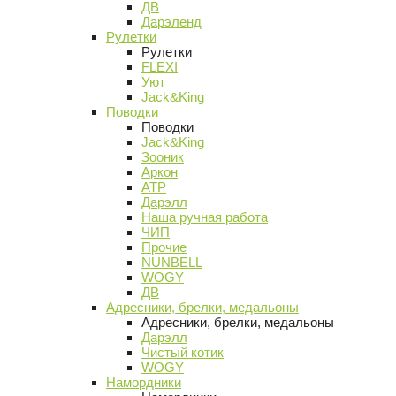
ДВ
Дарэленд
Рулетки
Рулетки
FLEXI
Уют
Jack&King
Поводки
Поводки
Jack&King
Зооник
Аркон
АТР
Дарэлл
Наша ручная работа
ЧИП
Прочие
NUNBELL
WOGY
ДВ
Адресники, брелки, медальоны
Адресники, брелки, медальоны
Дарэлл
Чистый котик
WOGY
Намордники