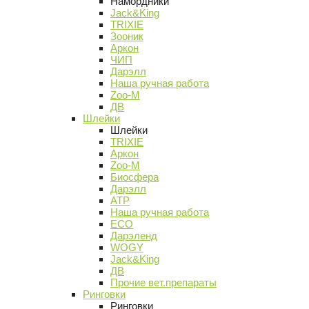
Намордники
Jack&King
TRIXIE
Зооник
Аркон
ЧИП
Дарэлл
Наша ручная работа
Zoo-M
ДВ
Шлейки
Шлейки
TRIXIE
Аркон
Zoo-M
Биосфера
Дарэлл
АТР
Наша ручная работа
ECO
Дарэленд
WOGY
Jack&King
ДВ
Прочие вет.препараты
Ринговки
Ринговки