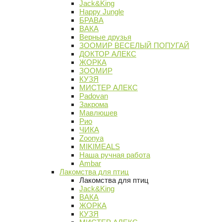
Jack&King
Happy Jungle
БРАВА
ВАКА
Верные друзья
ЗООМИР ВЕСЕЛЫЙ ПОПУГАЙ
ДОКТОР АЛЕКС
ЖОРКА
ЗООМИР
КУЗЯ
МИСТЕР АЛЕКС
Padovan
Закрома
Мавлюшев
Рио
ЧИКА
Zoonya
MIKIMEALS
Наша ручная работа
Ambar
Лакомства для птиц
Лакомства для птиц
Jack&King
ВАКА
ЖОРКА
КУЗЯ