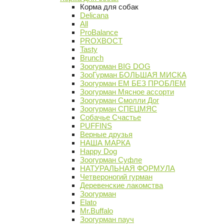
Корма для собак
Delicana
All
ProBalance
PROХВОСТ
Tasty
Brunch
Зоогурман BIG DOG
ЗооГурман БОЛЬШАЯ МИСКА
Зоогурман ЕМ БЕЗ ПРОБЛЕМ
Зоогурман Мясное ассорти
Зоогурман Смолли Дог
Зоогурман СПЕЦМЯС
Собачье Счастье
PUFFINS
Верные друзья
НАША МАРКА
Happy Dog
Зоогурман Суфле
НАТУРАЛЬНАЯ ФОРМУЛА
Четвероногий гурман
Деревенские лакомства
Зоогурман
Elato
Mr.Buffalo
Зоогурман пауч