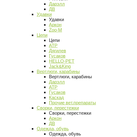
Дарэлл
ДВ
Удавки
Удавки
Аркон
Zoo-M
Цепи
Цепи
АТР
Дягилев
Гусаков
HELLO-PET
Jack&King
Вертлюги, карабины
Вертлюги, карабины
Дарэлл
АТР
Гусаков
Каскад
Прочие вет.препараты
Сворки, перестежки
Сворки, перестежки
Аркон
ДВ
Одежда, обувь
Одежда, обувь