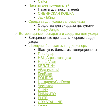
Cattoi
Пакеты для покупателей
Пакеты для покупателей
СИБИРСКАЯ КОШКА
Jack&King
Средства для ухода за грызунами
Средства для ухода за грызунами
Happy Jungle
Ветеринарные препараты и средства для ухода
Ветеринарные препараты и средства для
ухода
Шампуни, бальзамы, кондиционеры
Шампуни, бальзамы, кондиционеры
Пчелодар
НВЦ Агроветзащита
Herba Vitae
KERATIN+
Айда гулять!
БиоВакс
POLIDEX
Цитодерм/CitoDerm
Чистотел
CLINY
БИМФИТО
ELITE
CRYSTAL LINE
Frutty