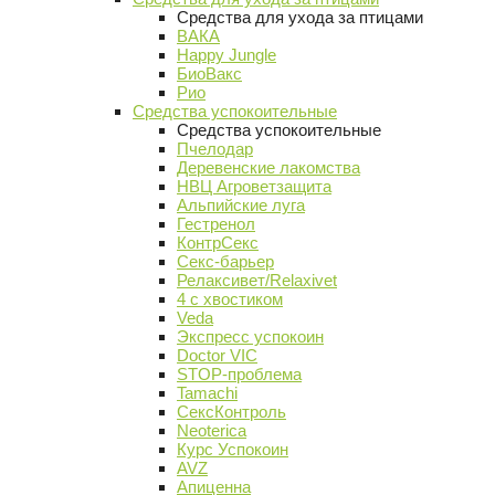
Средства для ухода за птицами
ВАКА
Happy Jungle
БиоВакс
Рио
Средства успокоительные
Средства успокоительные
Пчелодар
Деревенские лакомства
НВЦ Агроветзащита
Альпийские луга
Гестренол
КонтрСекс
Секс-барьер
Релаксивет/Relaxivet
4 с хвостиком
Veda
Экспресс успокоин
Doctor VIC
STOP-проблема
Tamachi
СексКонтроль
Neoterica
Курс Успокоин
AVZ
Апиценна