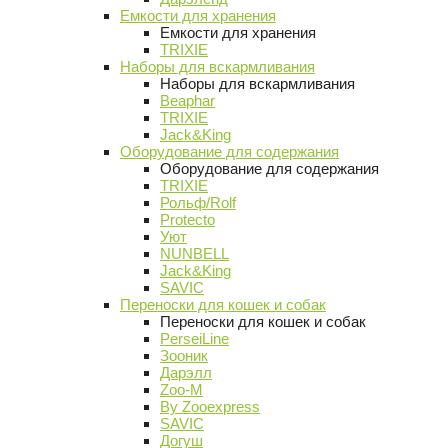
Емкости для хранения
Емкости для хранения
TRIXIE
Наборы для вскармливания
Наборы для вскармливания
Beaphar
TRIXIE
Jack&King
Оборудование для содержания
Оборудование для содержания
TRIXIE
Рольф/Rolf
Protecto
Уют
NUNBELL
Jack&King
SAVIC
Переноски для кошек и собак
Переноски для кошек и собак
PerseiLine
Зооник
Дарэлл
Zoo-M
By Zooexpress
SAVIC
Догуш