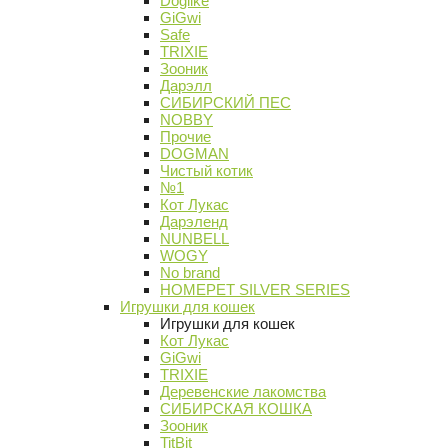
Doglike
GiGwi
Safe
TRIXIE
Зооник
Дарэлл
СИБИРСКИЙ ПЕС
NOBBY
Прочие
DOGMAN
Чистый котик
№1
Кот Лукас
Дарэленд
NUNBELL
WOGY
No brand
HOMEPET SILVER SERIES
Игрушки для кошек
Игрушки для кошек
Кот Лукас
GiGwi
TRIXIE
Деревенские лакомства
СИБИРСКАЯ КОШКА
Зооник
TitBit