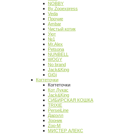
NOBBY
By Zooexpress
Veda
Прочие
Ambar
Чистый котик
Уют
№1
Mr.Alex
Petsona
NUNBELL
WOGY
No brand
Jack&King
GiGi
Когтеточки
Когтеточки
Кот Лукас
Jack&King
СИБИРСКАЯ КОШКА
TRIXIE
PerseiLine
Дарэлл
Зооник
Zoo-M
МИСТЕР АЛЕКС