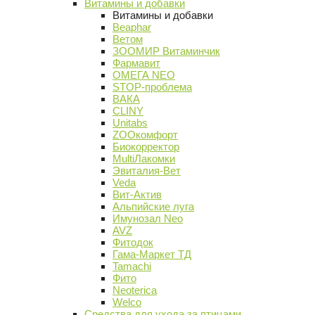
Витамины и добавки
Витамины и добавки
Beaphar
Ветом
ЗООМИР Витаминчик
Фармавит
ОМЕГА NEO
STOP-проблема
ВАКА
CLINY
Unitabs
ZOOкомфорт
Биокорректор
MultiЛакомки
Эвиталия-Вет
Veda
Вит-Актив
Альпийские луга
Имунозал Neo
AVZ
Фитодок
Гама-Маркет ТД
Tamachi
Фито
Neoterica
Welco
Средства для ухода за птицами