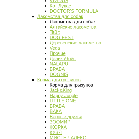
VIVIDUS
Кот Лукас
DOCTOR'S FORMULA
Лакомства для собак
Лакомства для собак
Алтайские лакомства
TitBit
DOG FEST
Деревенские лакомства
Veda
Прочие
ДеликаЧойс
NALAPU
БРАВА
DOGNIS
Корма для грызунов
Корма для грызунов
Jack&King
Happy Jungle
LITTLE ONE
БРАВА
ВАКА
Верные друзья
ЗООМИР
ЖОРКА
КУЗЯ
МИСТЕР АЛЕКС