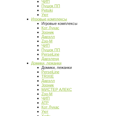
ЧИП
Пушок ПП
Petsiki
Уют
Игровые комплексы
Игровые комплексы
Кот Лукас
Зооник
Дарэлл
Zoo-M
ЧИП
Пушок ПП
PerseiLine
Дарэленд
Домики, лежанки
Домики, лежанки
PerseiLine
TRIXIE
Дарэлл
Зооник
МИСТЕР АЛЕКС
Zoo-M
ЧИП
АТР
Кот Лукас
Уют
Xody