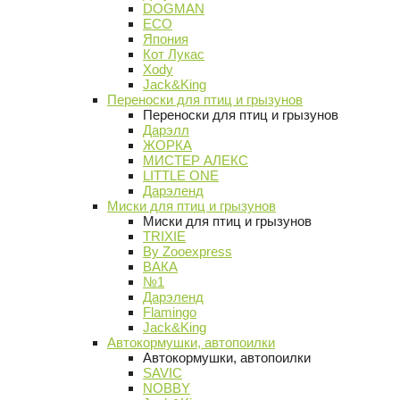
DOGMAN
ECO
Япония
Кот Лукас
Xody
Jack&King
Переноски для птиц и грызунов
Переноски для птиц и грызунов
Дарэлл
ЖОРКА
МИСТЕР АЛЕКС
LITTLE ONE
Дарэленд
Миски для птиц и грызунов
Миски для птиц и грызунов
TRIXIE
By Zooexpress
ВАКА
№1
Дарэленд
Flamingo
Jack&King
Автокормушки, автопоилки
Автокормушки, автопоилки
SAVIC
NOBBY