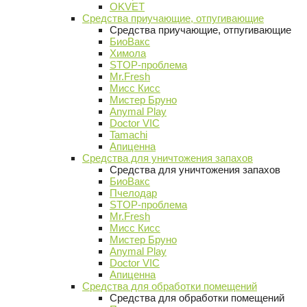
OKVET
Средства приучающие, отпугивающие
Средства приучающие, отпугивающие
БиоВакс
Химола
STOP-проблема
Mr.Fresh
Мисс Кисс
Мистер Бруно
Anymal Play
Doctor VIC
Tamachi
Апиценна
Средства для уничтожения запахов
Средства для уничтожения запахов
БиоВакс
Пчелодар
STOP-проблема
Mr.Fresh
Мисс Кисс
Мистер Бруно
Anymal Play
Doctor VIC
Апиценна
Средства для обработки помещений
Средства для обработки помещений