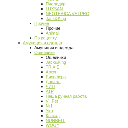
Пчелодар
LUXSAN
NEOTERICA VETPRO
Jack&King
Прочие
Прочие
Animall
По рецепту
Амуниция и одежда
Амуниция и одежда
Ошейники
Ошейники
Jack&King
TRIXIE
Аркон
Биосфера
Дарэлл
ЧИП
АТР
Наша ручная работа
V.I.Pet
№1
Уют
Каскад
NUNBELL
WOGY