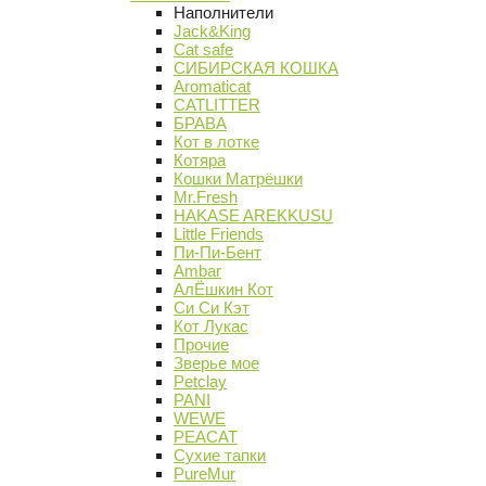
Наполнители
Jack&King
Cat safe
СИБИРСКАЯ КОШКА
Aromaticat
CATLITTER
БРАВА
Кот в лотке
Котяра
Кошки Матрёшки
Mr.Fresh
HAKASE AREKKUSU
Little Friends
Пи-Пи-Бент
Ambar
АлЁшкин Кот
Си Си Кэт
Кот Лукас
Прочие
Зверье мое
Petclay
PANI
WEWE
PEACAT
Сухие тапки
PureMur