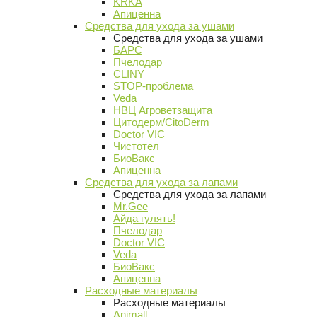
KRKA
Апиценна
Средства для ухода за ушами
Средства для ухода за ушами
БАРС
Пчелодар
CLINY
STOP-проблема
Veda
НВЦ Агроветзащита
Цитодерм/CitoDerm
Doctor VIC
Чистотел
БиоВакс
Апиценна
Средства для ухода за лапами
Средства для ухода за лапами
Mr.Gee
Айда гулять!
Пчелодар
Doctor VIC
Veda
БиоВакс
Апиценна
Расходные материалы
Расходные материалы
Animall