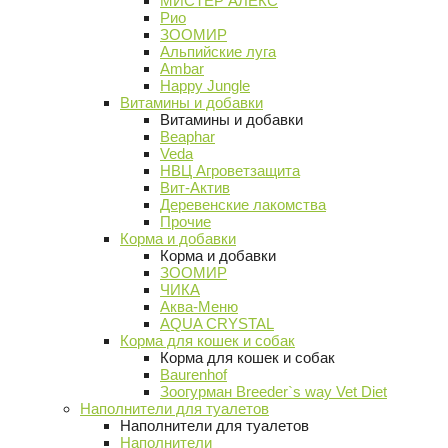
МИСТЕР АЛЕКС
Рио
ЗООМИР
Альпийские луга
Ambar
Happy Jungle
Витамины и добавки
Витамины и добавки
Beaphar
Veda
НВЦ Агроветзащита
Вит-Актив
Деревенские лакомства
Прочие
Корма и добавки
Корма и добавки
ЗООМИР
ЧИКА
Аква-Меню
AQUA CRYSTAL
Корма для кошек и собак
Корма для кошек и собак
Baurenhof
Зоогурман Breeder`s way Vet Diet
Наполнители для туалетов
Наполнители для туалетов
Наполнители