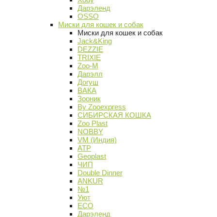
Дарэленд
OSSO
Миски для кошек и собак
Миски для кошек и собак
Jack&King
DEZZIE
TRIXIE
Zoo-M
Дарэлл
Догуш
ВАКА
Зооник
By Zooexpress
СИБИРСКАЯ КОШКА
Zoo Plast
NOBBY
VM (Индия)
АТР
Geoplast
ЧИП
Double Dinner
ANKUR
№1
Уют
ECO
Дарэленд