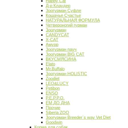
Happy Cat
Д-р Клаудер
Зоогурман Суфле
Кошачье Счастье
НАТУРАЛЬНАЯ ФОРМУЛА
Четвероногий гурман
Зоогурман
CANDYCAT
X-CAT
Амурр
Зоогурман пауч
Зоогурман BIG CAT
ВКУСМЯСИНА
Elato
Mr.Buffalo
Зоогурман HOLISTIC
Zoodiet
LEO&LUCY
Petibon
ENSO
P.E.P.P.O.
ЕМ ДО ДНА
Прочие
Siberia ZOO
Зоогурман Breeder`s way Vet Diet
Goodwin
Корма для собак