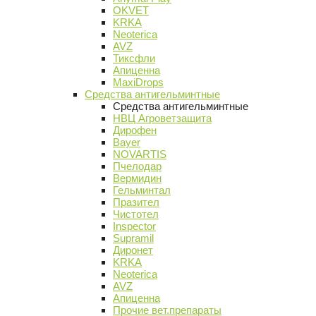
OKVET
KRKA
Neoterica
AVZ
Тиксфли
Апиценна
MaxiDrops
Средства антигельминтные
Средства антигельминтные
НВЦ Агроветзащита
Дирофен
Bayer
NOVARTIS
Пчелодар
Вермидин
Гельминтал
Празител
Чистотел
Inspector
Supramil
Диронет
KRKA
Neoterica
AVZ
Апиценна
Прочие вет.препараты