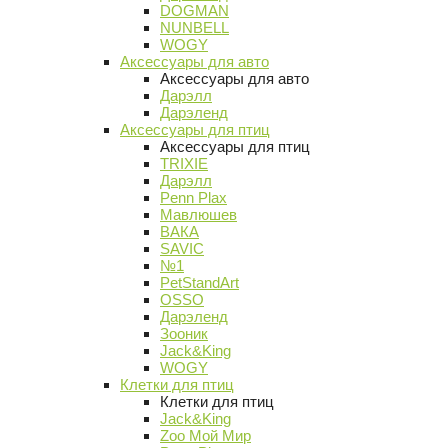
DOGMAN
NUNBELL
WOGY
Аксессуары для авто
Аксессуары для авто
Дарэлл
Дарэленд
Аксессуары для птиц
Аксессуары для птиц
TRIXIE
Дарэлл
Penn Plax
Мавлюшев
ВАКА
SAVIC
№1
PetStandArt
OSSO
Дарэленд
Зооник
Jack&King
WOGY
Клетки для птиц
Клетки для птиц
Jack&King
Zoo Мой Мир