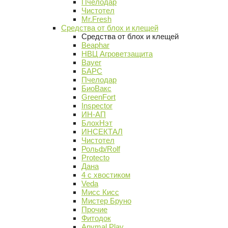
Пчелодар
Чистотел
Mr.Fresh
Средства от блох и клещей
Средства от блох и клещей
Beaphar
НВЦ Агроветзащита
Bayer
БАРС
Пчелодар
БиоВакс
GreenFort
Inspector
ИН-АП
БлохНэт
ИНСЕКТАЛ
Чистотел
Рольф/Rolf
Protecto
Дана
4 с хвостиком
Veda
Мисс Кисс
Мистер Бруно
Прочие
Фитодок
Anymal Play