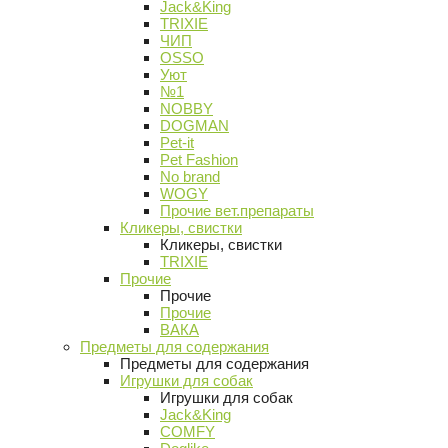
Jack&King
TRIXIE
ЧИП
OSSO
Уют
№1
NOBBY
DOGMAN
Pet-it
Pet Fashion
No brand
WOGY
Прочие вет.препараты
Кликеры, свистки
Кликеры, свистки
TRIXIE
Прочие
Прочие
Прочие
ВАКА
Предметы для содержания
Предметы для содержания
Игрушки для собак
Игрушки для собак
Jack&King
COMFY