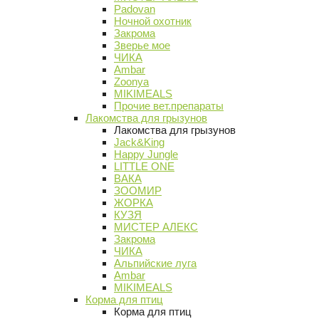
Padovan
Ночной охотник
Закрома
Зверье мое
ЧИКА
Ambar
Zoonya
MIKIMEALS
Прочие вет.препараты
Лакомства для грызунов
Лакомства для грызунов
Jack&King
Happy Jungle
LITTLE ONE
ВАКА
ЗООМИР
ЖОРКА
КУЗЯ
МИСТЕР АЛЕКС
Закрома
ЧИКА
Альпийские луга
Ambar
MIKIMEALS
Корма для птиц
Корма для птиц