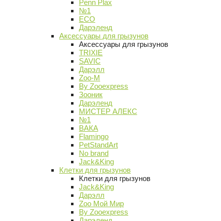
Penn Plax
№1
ECO
Дарэленд
Аксессуары для грызунов
Аксессуары для грызунов
TRIXIE
SAVIC
Дарэлл
Zoo-M
By Zooexpress
Зооник
Дарэленд
МИСТЕР АЛЕКС
№1
ВАКА
Flamingo
PetStandArt
No brand
Jack&King
Клетки для грызунов
Клетки для грызунов
Jack&King
Дарэлл
Zoo Мой Мир
By Zooexpress
Дарэленд