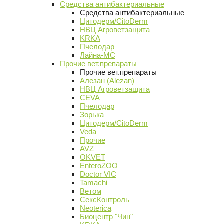
Средства антибактериальные
Средства антибактериальные
Цитодерм/CitoDerm
НВЦ Агроветзащита
KRKA
Пчелодар
Лайна-МС
Прочие вет.препараты
Прочие вет.препараты
Алезан (Alezan)
НВЦ Агроветзащита
CEVA
Пчелодар
Зорька
Цитодерм/CitoDerm
Veda
Прочие
AVZ
OKVET
EnteroZOO
Doctor VIC
Tamachi
Ветом
СексКонтроль
Neoterica
Биоцентр "Чин"