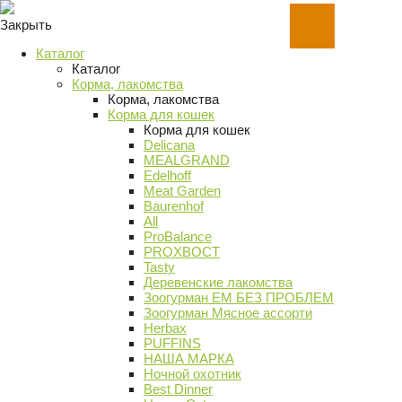
Закрыть
Каталог
Каталог
Корма, лакомства
Корма, лакомства
Корма для кошек
Корма для кошек
Delicana
MEALGRAND
Edelhoff
Meat Garden
Baurenhof
All
ProBalance
PROХВОСТ
Tasty
Деревенские лакомства
Зоогурман ЕМ БЕЗ ПРОБЛЕМ
Зоогурман Мясное ассорти
Herbax
PUFFINS
НАША МАРКА
Ночной охотник
Best Dinner