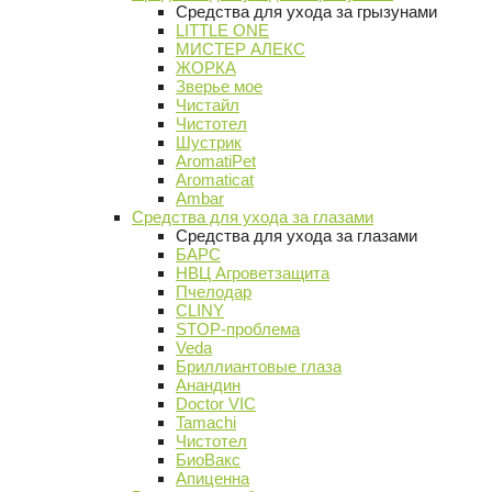
Средства для ухода за грызунами
LITTLE ONE
МИСТЕР АЛЕКС
ЖОРКА
Зверье мое
Чистайл
Чистотел
Шустрик
AromatiPet
Aromaticat
Ambar
Средства для ухода за глазами
Средства для ухода за глазами
БАРС
НВЦ Агроветзащита
Пчелодар
CLINY
STOP-проблема
Veda
Бриллиантовые глаза
Анандин
Doctor VIC
Tamachi
Чистотел
БиоВакс
Апиценна