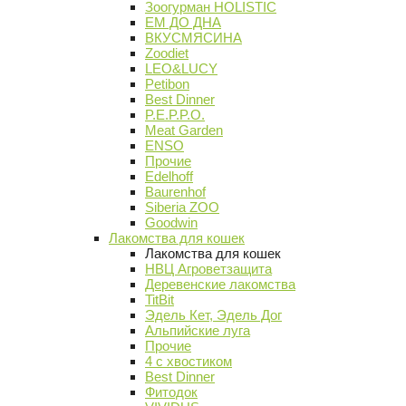
Зоогурман HOLISTIC
ЕМ ДО ДНА
ВКУСМЯСИНА
Zoodiet
LEO&LUCY
Petibon
Best Dinner
P.E.P.P.O.
Meat Garden
ENSO
Прочие
Edelhoff
Baurenhof
Siberia ZOO
Goodwin
Лакомства для кошек
Лакомства для кошек
НВЦ Агроветзащита
Деревенские лакомства
TitBit
Эдель Кет, Эдель Дог
Альпийские луга
Прочие
4 с хвостиком
Best Dinner
Фитодок