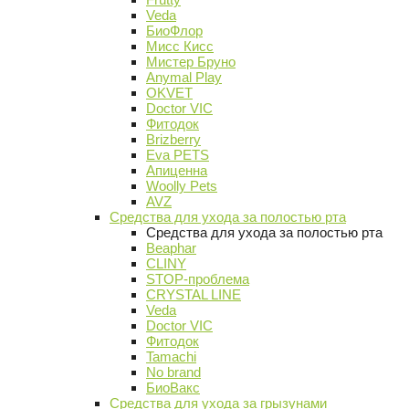
Veda
БиоФлор
Мисс Кисс
Мистер Бруно
Anymal Play
OKVET
Doctor VIC
Фитодок
Brizberry
Eva PETS
Апиценна
Woolly Pets
AVZ
Средства для ухода за полостью рта
Средства для ухода за полостью рта
Beaphar
CLINY
STOP-проблема
CRYSTAL LINE
Veda
Doctor VIC
Фитодок
Tamachi
No brand
БиоВакс
Средства для ухода за грызунами