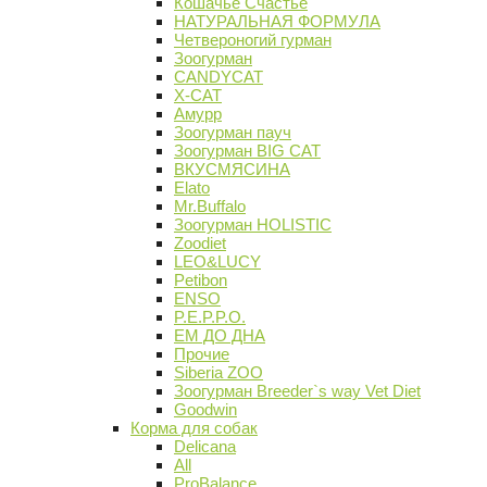
Кошачье Счастье
НАТУРАЛЬНАЯ ФОРМУЛА
Четвероногий гурман
Зоогурман
CANDYCAT
X-CAT
Амурр
Зоогурман пауч
Зоогурман BIG CAT
ВКУСМЯСИНА
Elato
Mr.Buffalo
Зоогурман HOLISTIC
Zoodiet
LEO&LUCY
Petibon
ENSO
P.E.P.P.O.
ЕМ ДО ДНА
Прочие
Siberia ZOO
Зоогурман Breeder`s way Vet Diet
Goodwin
Корма для собак
Delicana
All
ProBalance