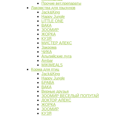
Прочие вет.препараты
Лакомства для грызунов
Jack&King
Happy Jungle
LITTLE ONE
ВАКА
ЗООМИР
ЖОРКА
КУЗЯ
МИСТЕР АЛЕКС
Закрома
ЧИКА
Альпийские луга
Ambar
MIKIMEALS
Корма для птиц
Jack&King
Happy Jungle
БРАВА
ВАКА
Верные друзья
ЗООМИР ВЕСЕЛЫЙ ПОПУГАЙ
ДОКТОР АЛЕКС
ЖОРКА
ЗООМИР
КУЗЯ