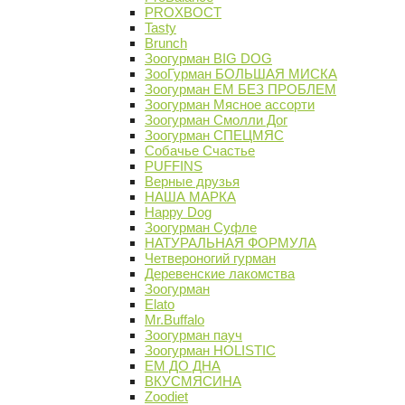
PROХВОСТ
Tasty
Brunch
Зоогурман BIG DOG
ЗооГурман БОЛЬШАЯ МИСКА
Зоогурман ЕМ БЕЗ ПРОБЛЕМ
Зоогурман Мясное ассорти
Зоогурман Смолли Дог
Зоогурман СПЕЦМЯС
Собачье Счастье
PUFFINS
Верные друзья
НАША МАРКА
Happy Dog
Зоогурман Суфле
НАТУРАЛЬНАЯ ФОРМУЛА
Четвероногий гурман
Деревенские лакомства
Зоогурман
Elato
Mr.Buffalo
Зоогурман пауч
Зоогурман HOLISTIC
ЕМ ДО ДНА
ВКУСМЯСИНА
Zoodiet