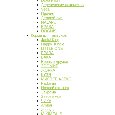
DOG FEST
Деревенские лакомства
Veda
Прочие
ДеликаЧойс
NALAPU
БРАВА
DOGNIS
Корма для грызунов
Jack&King
Happy Jungle
LITTLE ONE
БРАВА
ВАКА
Верные друзья
ЗООМИР
ЖОРКА
КУЗЯ
МИСТЕР АЛЕКС
Padovan
Ночной охотник
Закрома
Зверье мое
ЧИКА
Ambar
Zoonya
MIKIMEALS