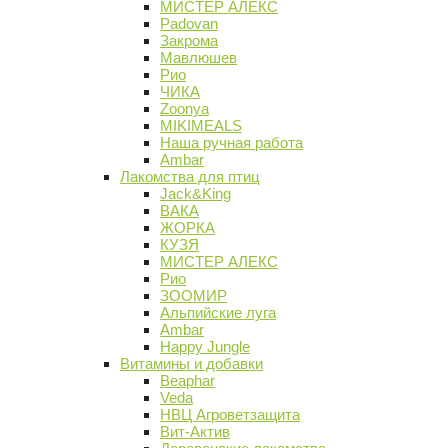
МИСТЕР АЛЕКС
Padovan
Закрома
Мавлюшев
Рио
ЧИКА
Zoonya
MIKIMEALS
Наша ручная работа
Ambar
Лакомства для птиц
Jack&King
ВАКА
ЖОРКА
КУЗЯ
МИСТЕР АЛЕКС
Рио
ЗООМИР
Альпийские луга
Ambar
Happy Jungle
Витамины и добавки
Beaphar
Veda
НВЦ Агроветзащита
Вит-Актив