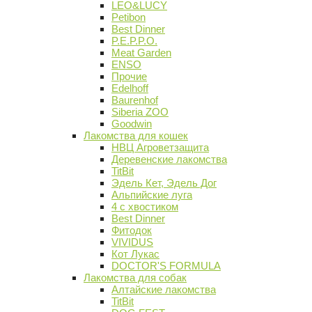
LEO&LUCY
Petibon
Best Dinner
P.E.P.P.O.
Meat Garden
ENSO
Прочие
Edelhoff
Baurenhof
Siberia ZOO
Goodwin
Лакомства для кошек
НВЦ Агроветзащита
Деревенские лакомства
TitBit
Эдель Кет, Эдель Дог
Альпийские луга
4 с хвостиком
Best Dinner
Фитодок
VIVIDUS
Кот Лукас
DOCTOR'S FORMULA
Лакомства для собак
Алтайские лакомства
TitBit