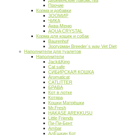
Деревенские лакомства
Прочие
Корма и добавки
ЗООМИР
ЧИКА
Аква-Меню
AQUA CRYSTAL
Корма для кошек и собак
Baurenhof
Зоогурман Breeder`s way Vet Diet
Наполнители для туалетов
Наполнители
Jack&King
Cat safe
СИБИРСКАЯ КОШКА
Aromaticat
CATLITTER
БРАВА
Кот в лотке
Котяра
Кошки Матрёшки
Mr.Fresh
HAKASE AREKKUSU
Little Friends
Пи-Пи-Бент
Ambar
АлЁшкин Кот