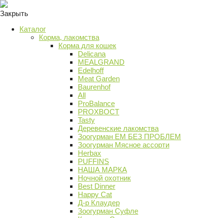
Закрыть
Каталог
Корма, лакомства
Корма для кошек
Delicana
MEALGRAND
Edelhoff
Meat Garden
Baurenhof
All
ProBalance
PROХВОСТ
Tasty
Деревенские лакомства
Зоогурман ЕМ БЕЗ ПРОБЛЕМ
Зоогурман Мясное ассорти
Herbax
PUFFINS
НАША МАРКА
Ночной охотник
Best Dinner
Happy Cat
Д-р Клаудер
Зоогурман Суфле