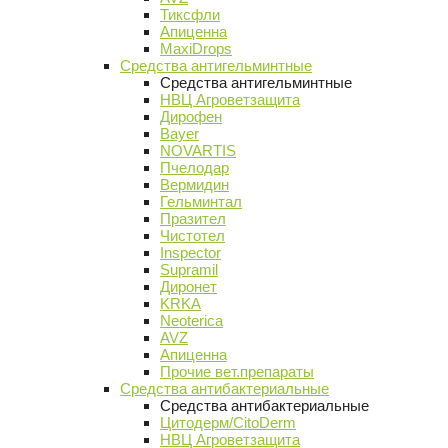
Тиксфли
Апиценна
MaxiDrops
Средства антигельминтные
Средства антигельминтные
НВЦ Агроветзащита
Дирофен
Bayer
NOVARTIS
Пчелодар
Вермидин
Гельминтал
Празител
Чистотел
Inspector
Supramil
Диронет
KRKA
Neoterica
AVZ
Апиценна
Прочие вет.препараты
Средства антибактериальные
Средства антибактериальные
Цитодерм/CitoDerm
НВЦ Агроветзащита