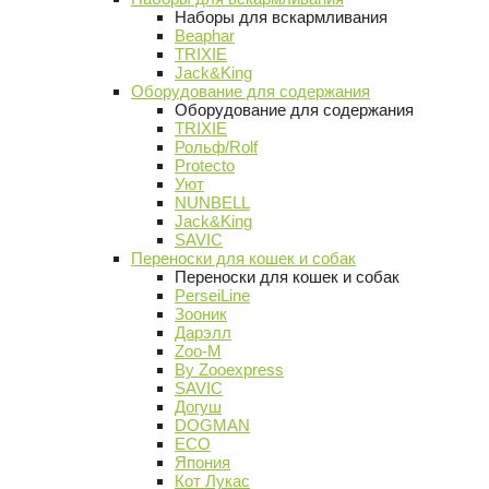
Наборы для вскармливания
Beaphar
TRIXIE
Jack&King
Оборудование для содержания
Оборудование для содержания
TRIXIE
Рольф/Rolf
Protecto
Уют
NUNBELL
Jack&King
SAVIC
Переноски для кошек и собак
Переноски для кошек и собак
PerseiLine
Зооник
Дарэлл
Zoo-M
By Zooexpress
SAVIC
Догуш
DOGMAN
ECO
Япония
Кот Лукас