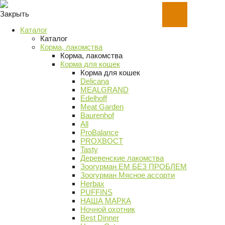
Закрыть
Каталог
Каталог
Корма, лакомства
Корма, лакомства
Корма для кошек
Корма для кошек
Delicana
MEALGRAND
Edelhoff
Meat Garden
Baurenhof
All
ProBalance
PROХВОСТ
Tasty
Деревенские лакомства
Зоогурман ЕМ БЕЗ ПРОБЛЕМ
Зоогурман Мясное ассорти
Herbax
PUFFINS
НАША МАРКА
Ночной охотник
Best Dinner