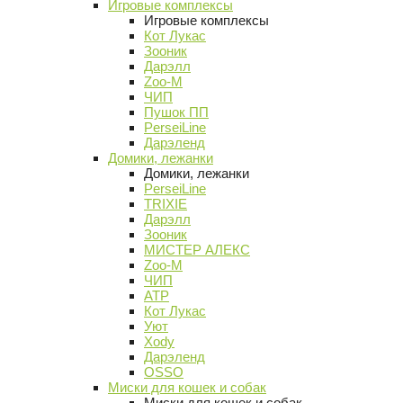
Игровые комплексы
Игровые комплексы
Кот Лукас
Зооник
Дарэлл
Zoo-M
ЧИП
Пушок ПП
PerseiLine
Дарэленд
Домики, лежанки
Домики, лежанки
PerseiLine
TRIXIE
Дарэлл
Зооник
МИСТЕР АЛЕКС
Zoo-M
ЧИП
АТР
Кот Лукас
Уют
Xody
Дарэленд
OSSO
Миски для кошек и собак
Миски для кошек и собак