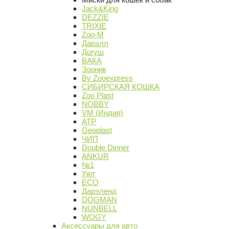
Jack&King
DEZZIE
TRIXIE
Zoo-M
Дарэлл
Догуш
ВАКА
Зооник
By Zooexpress
СИБИРСКАЯ КОШКА
Zoo Plast
NOBBY
VM (Индия)
АТР
Geoplast
ЧИП
Double Dinner
ANKUR
№1
Уют
ECO
Дарэленд
DOGMAN
NUNBELL
WOGY
Аксессуары для авто