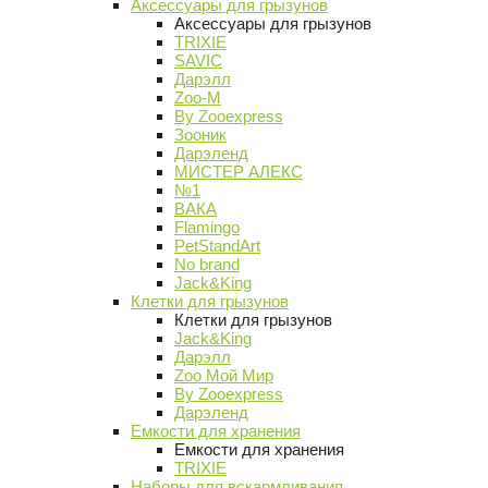
Аксессуары для грызунов
Аксессуары для грызунов
TRIXIE
SAVIC
Дарэлл
Zoo-M
By Zooexpress
Зооник
Дарэленд
МИСТЕР АЛЕКС
№1
ВАКА
Flamingo
PetStandArt
No brand
Jack&King
Клетки для грызунов
Клетки для грызунов
Jack&King
Дарэлл
Zoo Мой Мир
By Zooexpress
Дарэленд
Емкости для хранения
Емкости для хранения
TRIXIE
Наборы для вскармливания