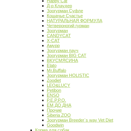
Happy Cat
Д-р Клаудер
Зоогурман Суфле
Кошачье Счастье
НАТУРАЛЬНАЯ ФОРМУЛА
Четвероногий гурман
Зоогурман
CANDYCAT
X-CAT
Амурр
Зоогурман пауч
Зоогурман BIG CAT
ВКУСМЯСИНА
Elato
Mr.Buffalo
Зоогурман HOLISTIC
Zoodiet
LEO&LUCY
Petibon
ENSO
P.E.P.P.O.
ЕМ ДО ДНА
Прочие
Siberia ZOO
Зоогурман Breeder`s way Vet Diet
Goodwin
Корма для собак