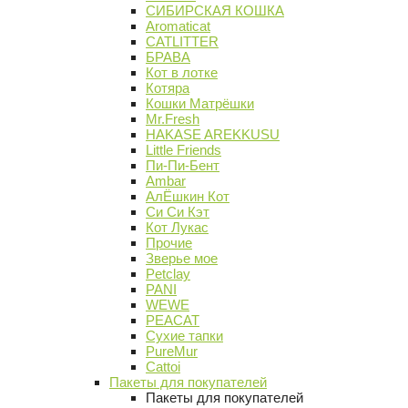
СИБИРСКАЯ КОШКА
Aromaticat
CATLITTER
БРАВА
Кот в лотке
Котяра
Кошки Матрёшки
Mr.Fresh
HAKASE AREKKUSU
Little Friends
Пи-Пи-Бент
Ambar
АлЁшкин Кот
Си Си Кэт
Кот Лукас
Прочие
Зверье мое
Petclay
PANI
WEWE
PEACAT
Сухие тапки
PureMur
Cattoi
Пакеты для покупателей
Пакеты для покупателей