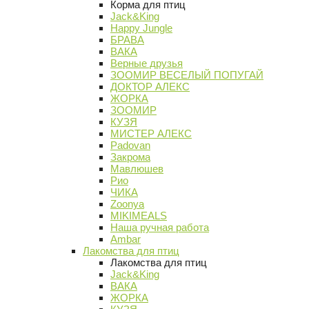
Корма для птиц
Jack&King
Happy Jungle
БРАВА
ВАКА
Верные друзья
ЗООМИР ВЕСЕЛЫЙ ПОПУГАЙ
ДОКТОР АЛЕКС
ЖОРКА
ЗООМИР
КУЗЯ
МИСТЕР АЛЕКС
Padovan
Закрома
Мавлюшев
Рио
ЧИКА
Zoonya
MIKIMEALS
Наша ручная работа
Ambar
Лакомства для птиц
Лакомства для птиц
Jack&King
ВАКА
ЖОРКА