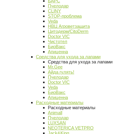
БАРС
Пчелодар
CLINY
STOP-проблема
Veda
НВЦ Агроветзащита
Цитодерм/CitoDerm
Doctor VIC
Чистотел
БиоВакс
Апиценна
Средства для ухода за лапами
Средства для ухода за лапами
Mr.Gee
Айда гулять!
Пчелодар
Doctor VIC
Veda
БиоВакс
Апиценна
Расходные материалы
Расходные материалы
Animall
Пчелодар
LUXSAN
NEOTERICA VETPRO
Jack&King