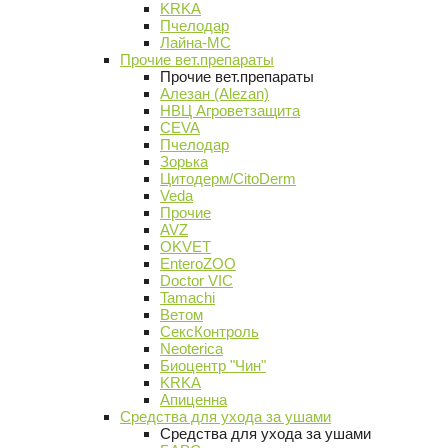
KRKA
Пчелодар
Лайна-МС
Прочие вет.препараты
Прочие вет.препараты
Алезан (Alezan)
НВЦ Агроветзащита
CEVA
Пчелодар
Зорька
Цитодерм/CitoDerm
Veda
Прочие
AVZ
OKVET
EnteroZOO
Doctor VIC
Tamachi
Ветом
СексКонтроль
Neoterica
Биоцентр "Чин"
KRKA
Апиценна
Средства для ухода за ушами
Средства для ухода за ушами