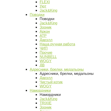
FLEXI
Уют
Jack&King
Поводки
Поводки
Jack&King
Зооник
Аркон
АТР
Дарэлл
Наша ручная работа
ЧИП
Прочие
NUNBELL
WOGY
ДВ
Адресники, брелки, медальоны
Адресники, брелки, медальоны
Дарэлл
Чистый котик
WOGY
Намордники
Намордники
Jack&King
TRIXIE
Зооник