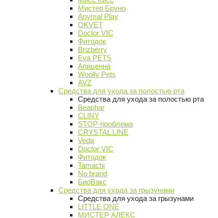
Мистер Бруно
Anymal Play
OKVET
Doctor VIC
Фитодок
Brizberry
Eva PETS
Апиценна
Woolly Pets
AVZ
Средства для ухода за полостью рта
Средства для ухода за полостью рта
Beaphar
CLINY
STOP-проблема
CRYSTAL LINE
Veda
Doctor VIC
Фитодок
Tamachi
No brand
БиоВакс
Средства для ухода за грызунами
Средства для ухода за грызунами
LITTLE ONE
МИСТЕР АЛЕКС