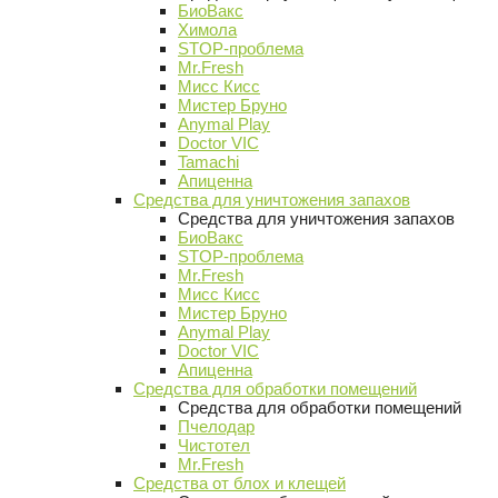
БиоВакс
Химола
STOP-проблема
Mr.Fresh
Мисс Кисс
Мистер Бруно
Anymal Play
Doctor VIC
Tamachi
Апиценна
Средства для уничтожения запахов
Средства для уничтожения запахов
БиоВакс
STOP-проблема
Mr.Fresh
Мисс Кисс
Мистер Бруно
Anymal Play
Doctor VIC
Апиценна
Средства для обработки помещений
Средства для обработки помещений
Пчелодар
Чистотел
Mr.Fresh
Средства от блох и клещей