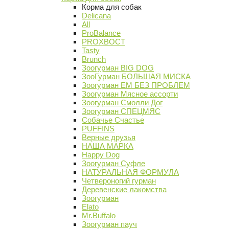
Корма для собак
Delicana
All
ProBalance
PROХВОСТ
Tasty
Brunch
Зоогурман BIG DOG
ЗооГурман БОЛЬШАЯ МИСКА
Зоогурман ЕМ БЕЗ ПРОБЛЕМ
Зоогурман Мясное ассорти
Зоогурман Смолли Дог
Зоогурман СПЕЦМЯС
Собачье Счастье
PUFFINS
Верные друзья
НАША МАРКА
Happy Dog
Зоогурман Суфле
НАТУРАЛЬНАЯ ФОРМУЛА
Четвероногий гурман
Деревенские лакомства
Зоогурман
Elato
Mr.Buffalo
Зоогурман пауч