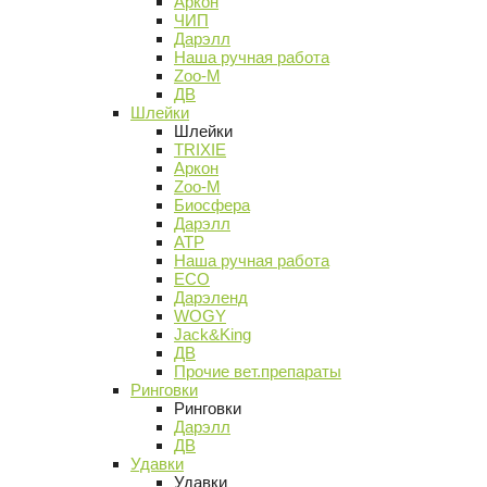
Аркон
ЧИП
Дарэлл
Наша ручная работа
Zoo-M
ДВ
Шлейки
Шлейки
TRIXIE
Аркон
Zoo-M
Биосфера
Дарэлл
АТР
Наша ручная работа
ECO
Дарэленд
WOGY
Jack&King
ДВ
Прочие вет.препараты
Ринговки
Ринговки
Дарэлл
ДВ
Удавки
Удавки