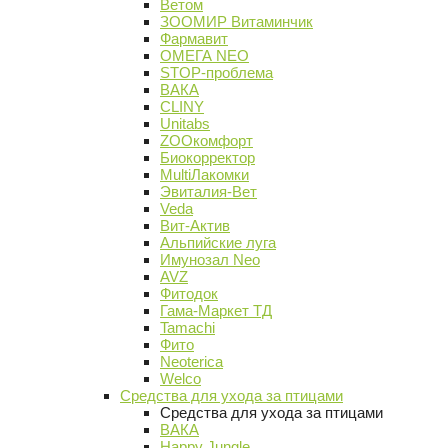
Ветом
ЗООМИР Витаминчик
Фармавит
ОМЕГА NEO
STOP-проблема
ВАКА
CLINY
Unitabs
ZOOкомфорт
Биокорректор
MultiЛакомки
Эвиталия-Вет
Veda
Вит-Актив
Альпийские луга
Имунозал Neo
AVZ
Фитодок
Гама-Маркет ТД
Tamachi
Фито
Neoterica
Welco
Средства для ухода за птицами
Средства для ухода за птицами
ВАКА
Happy Jungle