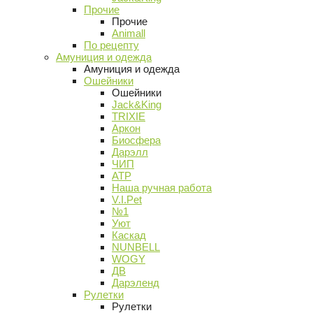
Прочие
Прочие
Animall
По рецепту
Амуниция и одежда
Амуниция и одежда
Ошейники
Ошейники
Jack&King
TRIXIE
Аркон
Биосфера
Дарэлл
ЧИП
АТР
Наша ручная работа
V.I.Pet
№1
Уют
Каскад
NUNBELL
WOGY
ДВ
Дарэленд
Рулетки
Рулетки