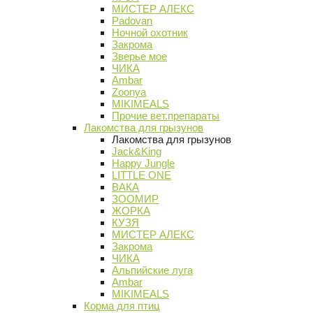
МИСТЕР АЛЕКС
Padovan
Ночной охотник
Закрома
Зверье мое
ЧИКА
Ambar
Zoonya
MIKIMEALS
Прочие вет.препараты
Лакомства для грызунов
Лакомства для грызунов
Jack&King
Happy Jungle
LITTLE ONE
ВАКА
ЗООМИР
ЖОРКА
КУЗЯ
МИСТЕР АЛЕКС
Закрома
ЧИКА
Альпийские луга
Ambar
MIKIMEALS
Корма для птиц