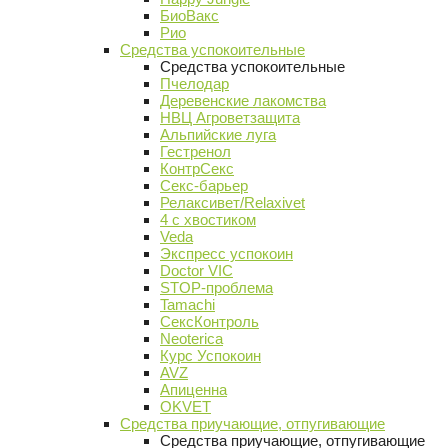
БиоВакс
Рио
Средства успокоительные
Средства успокоительные
Пчелодар
Деревенские лакомства
НВЦ Агроветзащита
Альпийские луга
Гестренол
КонтрСекс
Секс-барьер
Релаксивет/Relaxivet
4 с хвостиком
Veda
Экспресс успокоин
Doctor VIC
STOP-проблема
Tamachi
СексКонтроль
Neoterica
Курс Успокоин
AVZ
Апиценна
OKVET
Средства приучающие, отпугивающие
Средства приучающие, отпугивающие