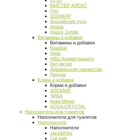
КУЗЯ
МИСТЕР АЛЕКС
Рио
ЗООМИР
Альпийские луга
Ambar
Happy Jungle
Витамины и добавки
Витамины и добавки
Beaphar
Veda
НВЦ Агроветзащита
Вит-Актив
Деревенские лакомства
Прочие
Корма и добавки
Корма и добавки
ЗООМИР
ЧИКА
Аква-Меню
AQUA CRYSTAL
Наполнители для туалетов
Наполнители для туалетов
Наполнители
Наполнители
Jack&King
Cat safe