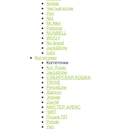
Ambar
Чистый котик
Уют
№1
Mr.Alex
Petsona
NUNBELL
WOGY
No brand
Jack&King
GiGi
Когтеточки
Когтеточки
Кот Лукас
Jack&King
СИБИРСКАЯ КОШКА
TRIXIE
PerseiLine
Дарэлл
Зооник
Zoo-M
МИСТЕР АЛЕКС
ЧИП
Пушок ПП
Petsiki
Уют