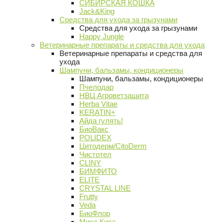
СИБИРСКАЯ КОШКА
Jack&King
Средства для ухода за грызунами
Средства для ухода за грызунами
Happy Jungle
Ветеринарные препараты и средства для ухода
Ветеринарные препараты и средства для
ухода
Шампуни, бальзамы, кондиционеры
Шампуни, бальзамы, кондиционеры
Пчелодар
НВЦ Агроветзащита
Herba Vitae
KERATIN+
Айда гулять!
БиоВакс
POLIDEX
Цитодерм/CitoDerm
Чистотел
CLINY
БИМФИТО
ELITE
CRYSTAL LINE
Frutty
Veda
БиоФлор
Мисс Кисс