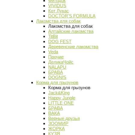
Фитодок
VIVIDUS
Кот Лукас
DOCTOR'S FORMULA
Лакомства для собак
Лакомства для собак
Алтайские лакомства
TitBit
DOG FEST
Деревенские лакомства
Veda
Прочие
ДеликаЧойс
NALAPU
БРАВА
DOGNIS
Корма для грызунов
Корма для грызунов
Jack&King
Happy Jungle
LITTLE ONE
БРАВА
ВАКА
Верные друзья
ЗООМИР
ЖОРКА
КУЗЯ