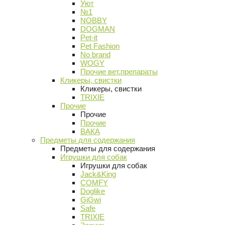
Уют
№1
NOBBY
DOGMAN
Pet-it
Pet Fashion
No brand
WOGY
Прочие вет.препараты
Кликеры, свистки
Кликеры, свистки
TRIXIE
Прочие
Прочие
Прочие
ВАКА
Предметы для содержания
Предметы для содержания
Игрушки для собак
Игрушки для собак
Jack&King
COMFY
Doglike
GiGwi
Safe
TRIXIE