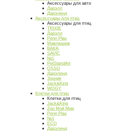
Аксессуары для авто
Дарэлл
Дарэленд
Аксессуары для птиц
Аксессуары для птиц
TRIXIE
Дарэлл
Penn Plax
Мавлюшев
ВАКА
SAVIC
№1
PetStandArt
OSSO
Дарэленд
Зооник
Jack&King
WOGY
Клетки для птиц
Клетки для птиц
Jack&King
Zoo Мой Мир
Penn Plax
№1
ECO
Дарэленд