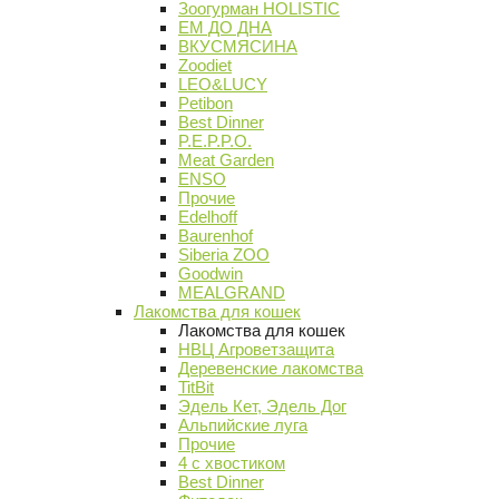
Зоогурман HOLISTIC
ЕМ ДО ДНА
ВКУСМЯСИНА
Zoodiet
LEO&LUCY
Petibon
Best Dinner
P.E.P.P.O.
Meat Garden
ENSO
Прочие
Edelhoff
Baurenhof
Siberia ZOO
Goodwin
MEALGRAND
Лакомства для кошек
Лакомства для кошек
НВЦ Агроветзащита
Деревенские лакомства
TitBit
Эдель Кет, Эдель Дог
Альпийские луга
Прочие
4 с хвостиком
Best Dinner