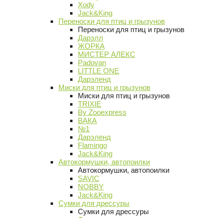
Xody
Jack&King
Переноски для птиц и грызунов
Переноски для птиц и грызунов
Дарэлл
ЖОРКА
МИСТЕР АЛЕКС
Padovan
LITTLE ONE
Дарэленд
Миски для птиц и грызунов
Миски для птиц и грызунов
TRIXIE
By Zooexpress
ВАКА
№1
Дарэленд
Flamingo
Jack&King
Автокормушки, автопоилки
Автокормушки, автопоилки
SAVIC
NOBBY
Jack&King
Сумки для дрессуры
Сумки для дрессуры