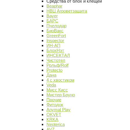
Средства от блох и клещей
Beaphar
НВЦ Агроветзащита
Bayer
БАРС
Пчелодар
БиоВакс
GreenFort
Inspector
ИН-АП
БлохНэт
ИНСЕКТАЛ
Чистотел
Рольф/Rolf
Protecto
Дана
4 с хвостиком
Veda
Мисс Кисс
Мистер Бруно
Прочие
Фитодок
Anymal Play
OKVET
KRKA
Neoterica
AVZ