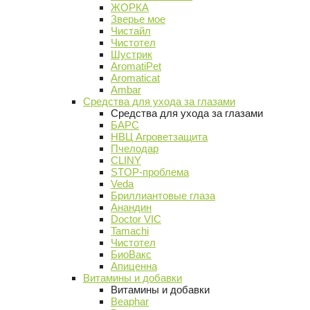
ЖОРКА
Зверье мое
Чистайл
Чистотел
Шустрик
AromatiPet
Aromaticat
Ambar
Средства для ухода за глазами
Средства для ухода за глазами
БАРС
НВЦ Агроветзащита
Пчелодар
CLINY
STOP-проблема
Veda
Бриллиантовые глаза
Анандин
Doctor VIC
Tamachi
Чистотел
БиоВакс
Апиценна
Витамины и добавки
Витамины и добавки
Beaphar