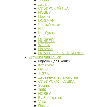
Зооник
Дарэлл
СИБИРСКИЙ ПЕС
NOBBY
Прочие
DOGMAN
Чистый котик
№1
Кот Лукас
Дарэленд
NUNBELL
WOGY
No brand
HOMEPET SILVER SERIES
Игрушки для кошек
Игрушки для кошек
Кот Лукас
GiGwi
TRIXIE
Деревенские лакомства
СИБИРСКАЯ КОШКА
Зооник
TitBit
NOBBY
By Zooexpress
Veda
Прочие