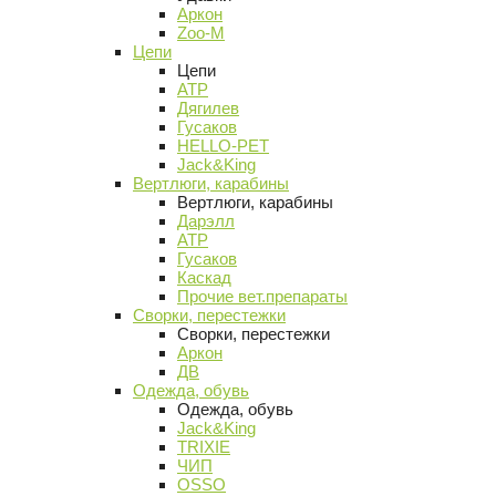
Аркон
Zoo-M
Цепи
Цепи
АТР
Дягилев
Гусаков
HELLO-PET
Jack&King
Вертлюги, карабины
Вертлюги, карабины
Дарэлл
АТР
Гусаков
Каскад
Прочие вет.препараты
Сворки, перестежки
Сворки, перестежки
Аркон
ДВ
Одежда, обувь
Одежда, обувь
Jack&King
TRIXIE
ЧИП
OSSO