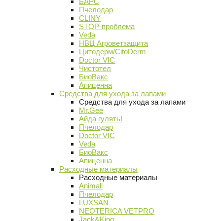
БАРС
Пчелодар
CLINY
STOP-проблема
Veda
НВЦ Агроветзащита
Цитодерм/CitoDerm
Doctor VIC
Чистотел
БиоВакс
Апиценна
Средства для ухода за лапами
Средства для ухода за лапами
Mr.Gee
Айда гулять!
Пчелодар
Doctor VIC
Veda
БиоВакс
Апиценна
Расходные материалы
Расходные материалы
Animall
Пчелодар
LUXSAN
NEOTERICA VETPRO
Jack&King