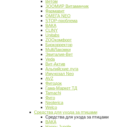
Ветом
ЗООМИР Витаминчик
Фармавит
ОМЕГА NEO
STOP-проблема
ВАКА
CLINY
Unitabs
ZOOкомфорт
Биокорректор
MultiЛакомки
Эвиталия-Вет
Veda
Вит-Актив
Альпийские луга
Имунозал Neo
AVZ
Фитодок
Гама-Маркет ТД
Tamachi
Фито
Neoterica
Welco
Средства для ухода за птицами
Средства для ухода за птицами
ВАКА
Happy Jungle