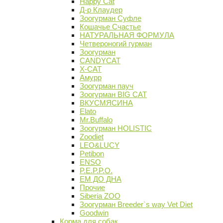
Happy Cat
Д-р Клаудер
Зоогурман Суфле
Кошачье Счастье
НАТУРАЛЬНАЯ ФОРМУЛА
Четвероногий гурман
Зоогурман
CANDYCAT
X-CAT
Амурр
Зоогурман пауч
Зоогурман BIG CAT
ВКУСМЯСИНА
Elato
Mr.Buffalo
Зоогурман HOLISTIC
Zoodiet
LEO&LUCY
Petibon
ENSO
P.E.P.P.O.
ЕМ ДО ДНА
Прочие
Siberia ZOO
Зоогурман Breeder`s way Vet Diet
Goodwin
Корма для собак