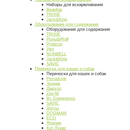
Наборы для вскармливания
Beaphar
TRIXIE
Jack&King
Оборудование для содержания
Оборудование для содержания
TRIXIE
Рольф/Rolf
Protecto
Уют
NUNBELL
Jack&King
SAVIC
Переноски для кошек и собак
Переноски для кошек и собак
PerseiLine
Зооник
Дарэлл
Zoo-M
By Zooexpress
SAVIC
Догуш
DOGMAN
ECO
Япония
Кот Лукас