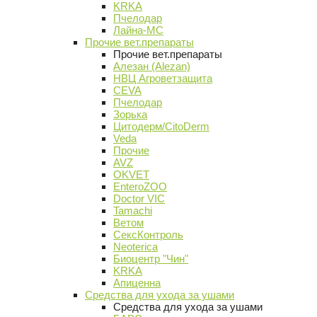
KRKA
Пчелодар
Лайна-МС
Прочие вет.препараты
Прочие вет.препараты
Алезан (Alezan)
НВЦ Агроветзащита
CEVA
Пчелодар
Зорька
Цитодерм/CitoDerm
Veda
Прочие
AVZ
OKVET
EnteroZOO
Doctor VIC
Tamachi
Ветом
СексКонтроль
Neoterica
Биоцентр "Чин"
KRKA
Апиценна
Средства для ухода за ушами
Средства для ухода за ушами