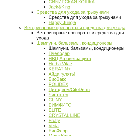
СИБИРСКАЯ КОШКА
Jack&King
Средства для ухода за грызунами
Средства для ухода за грызунами
Happy Jungle
Ветеринарные препараты и средства для ухода
Ветеринарные препараты и средства для
ухода
Шампуни, бальзамы, кондиционеры
Шампуни, бальзамы, кондиционеры
Пчелодар
НВЦ Агроветзащита
Herba Vitae
KERATIN+
Айда гулять!
БиоВакс
POLIDEX
Цитодерм/CitoDerm
Чистотел
CLINY
БИМФИТО
ELITE
CRYSTAL LINE
Frutty
Veda
БиоФлор
Мисс Кисс