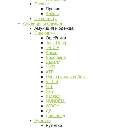
Прочие
Прочие
Animall
По рецепту
Амуниция и одежда
Амуниция и одежда
Ошейники
Ошейники
Jack&King
TRIXIE
Аркон
Биосфера
Дарэлл
ЧИП
АТР
Наша ручная работа
V.I.Pet
№1
Уют
Каскад
NUNBELL
WOGY
ДВ
Дарэленд
Рулетки
Рулетки