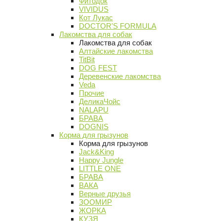
Фитодок
VIVIDUS
Кот Лукас
DOCTOR'S FORMULA
Лакомства для собак
Лакомства для собак
Алтайские лакомства
TitBit
DOG FEST
Деревенские лакомства
Veda
Прочие
ДеликаЧойс
NALAPU
БРАВА
DOGNIS
Корма для грызунов
Корма для грызунов
Jack&King
Happy Jungle
LITTLE ONE
БРАВА
ВАКА
Верные друзья
ЗООМИР
ЖОРКА
КУЗЯ