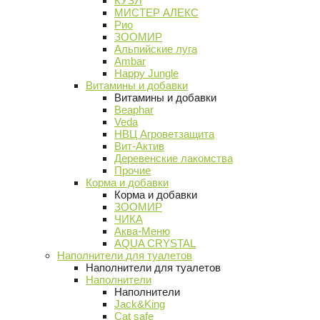
КУЗЯ
МИСТЕР АЛЕКС
Рио
ЗООМИР
Альпийские луга
Ambar
Happy Jungle
Витамины и добавки
Витамины и добавки
Beaphar
Veda
НВЦ Агроветзащита
Вит-Актив
Деревенские лакомства
Прочие
Корма и добавки
Корма и добавки
ЗООМИР
ЧИКА
Аква-Меню
AQUA CRYSTAL
Наполнители для туалетов
Наполнители для туалетов
Наполнители
Наполнители
Jack&King
Cat safe