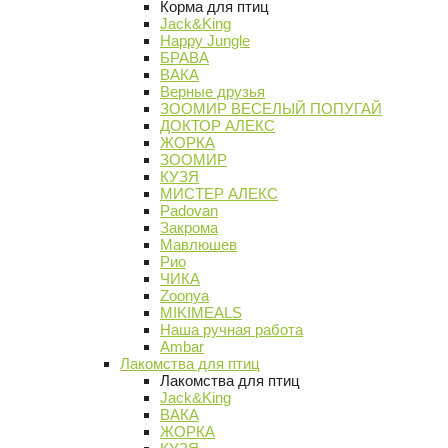
Корма для птиц
Jack&King
Happy Jungle
БРАВА
ВАКА
Верные друзья
ЗООМИР ВЕСЕЛЫЙ ПОПУГАЙ
ДОКТОР АЛЕКС
ЖОРКА
ЗООМИР
КУЗЯ
МИСТЕР АЛЕКС
Padovan
Закрома
Мавлюшев
Рио
ЧИКА
Zoonya
MIKIMEALS
Наша ручная работа
Ambar
Лакомства для птиц
Лакомства для птиц
Jack&King
ВАКА
ЖОРКА