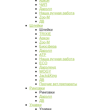
Аркон
ЧИП
Дарэлл
Наша ручная работа
Zoo-M
ДВ
Шлейки
Шлейки
TRIXIE
Аркон
Zoo-M
Биосфера
Дарэлл
АТР
Наша ручная работа
ECO
Дарэленд
WOGY
Jack&King
ДВ
Прочие вет.препараты
Ринговки
Ринговки
Дарэлл
ДВ
Удавки
Удавки