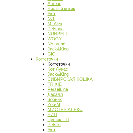
Ambar
Чистый котик
Уют
№1
Mr.Alex
Petsona
NUNBELL
WOGY
No brand
Jack&King
GiGi
Когтеточки
Когтеточки
Кот Лукас
Jack&King
СИБИРСКАЯ КОШКА
TRIXIE
PerseiLine
Дарэлл
Зооник
Zoo-M
МИСТЕР АЛЕКС
ЧИП
Пушок ПП
Petsiki
Уют