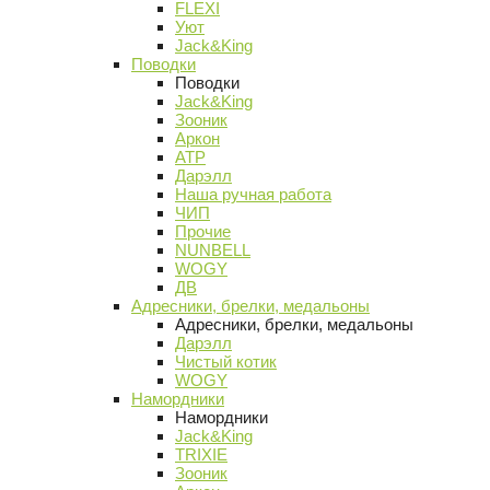
FLEXI
Уют
Jack&King
Поводки
Поводки
Jack&King
Зооник
Аркон
АТР
Дарэлл
Наша ручная работа
ЧИП
Прочие
NUNBELL
WOGY
ДВ
Адресники, брелки, медальоны
Адресники, брелки, медальоны
Дарэлл
Чистый котик
WOGY
Намордники
Намордники
Jack&King
TRIXIE
Зооник