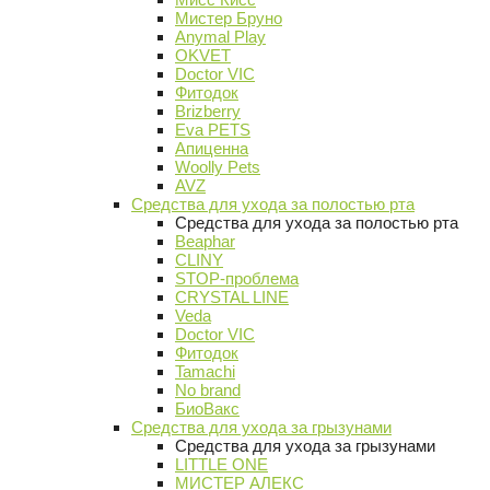
Мистер Бруно
Anymal Play
OKVET
Doctor VIC
Фитодок
Brizberry
Eva PETS
Апиценна
Woolly Pets
AVZ
Средства для ухода за полостью рта
Средства для ухода за полостью рта
Beaphar
CLINY
STOP-проблема
CRYSTAL LINE
Veda
Doctor VIC
Фитодок
Tamachi
No brand
БиоВакс
Средства для ухода за грызунами
Средства для ухода за грызунами
LITTLE ONE
МИСТЕР АЛЕКС