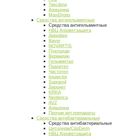
Тиксфли
Апиценна
MaxiDrops
Средства антигельминтные
Средства антигельминтные
НВЦ Агроветзащита
Дирофен
Bayer
NOVARTIS
Пчелодар
Вермидин
Гельминтал
Празител
Чистотел
Inspector
Supramil
Диронет
KRKA
Neoterica
AVZ
Апиценна
Прочие вет.препараты
Средства антибактериальные
Средства антибактериальные
Цитодерм/CitoDerm
НВЦ Агроветзащита