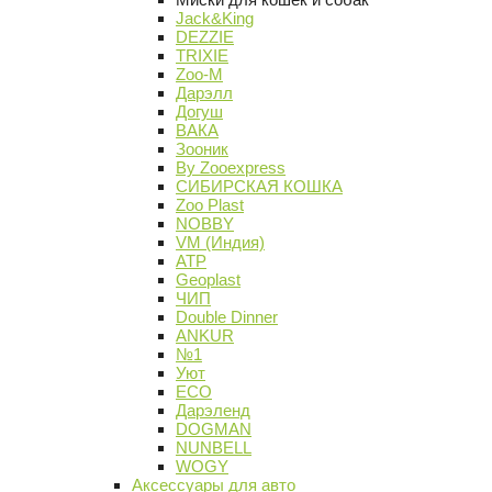
Jack&King
DEZZIE
TRIXIE
Zoo-M
Дарэлл
Догуш
ВАКА
Зооник
By Zooexpress
СИБИРСКАЯ КОШКА
Zoo Plast
NOBBY
VM (Индия)
АТР
Geoplast
ЧИП
Double Dinner
ANKUR
№1
Уют
ECO
Дарэленд
DOGMAN
NUNBELL
WOGY
Аксессуары для авто