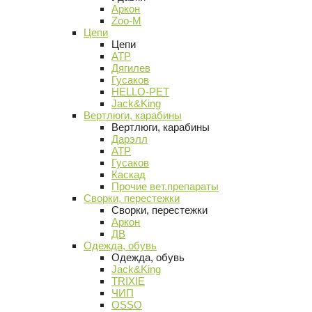
Аркон
Zoo-M
Цепи
Цепи
АТР
Дягилев
Гусаков
HELLO-PET
Jack&King
Вертлюги, карабины
Вертлюги, карабины
Дарэлл
АТР
Гусаков
Каскад
Прочие вет.препараты
Сворки, перестежки
Сворки, перестежки
Аркон
ДВ
Одежда, обувь
Одежда, обувь
Jack&King
TRIXIE
ЧИП
OSSO