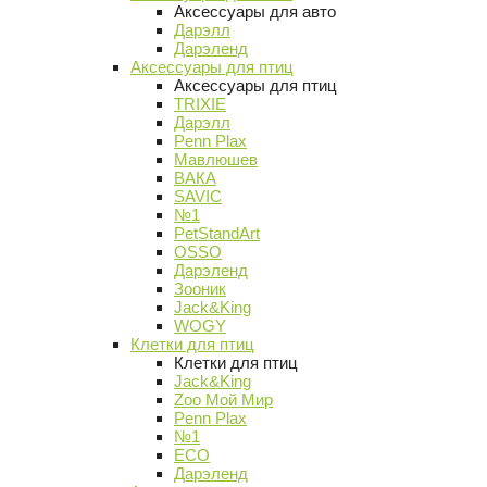
Аксессуары для авто
Дарэлл
Дарэленд
Аксессуары для птиц
Аксессуары для птиц
TRIXIE
Дарэлл
Penn Plax
Мавлюшев
ВАКА
SAVIC
№1
PetStandArt
OSSO
Дарэленд
Зооник
Jack&King
WOGY
Клетки для птиц
Клетки для птиц
Jack&King
Zoo Мой Мир
Penn Plax
№1
ECO
Дарэленд