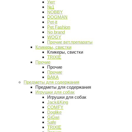
Уют
№1
NOBBY
DOGMAN
Pet-it
Pet Fashion
No brand
WOGY
Прочие вет.препараты
Кликеры, свистки
Кликеры, свистки
TRIXIE
Прочие
Прочие
Прочие
ВАКА
Предметы для содержания
Предметы для содержания
Игрушки для собак
Игрушки для собак
Jack&King
COMFY
Doglike
GiGwi
Safe
TRIXIE