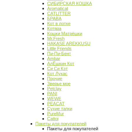
СИБИРСКАЯ КОШКА
Aromaticat
CATLITTER
БРАВА
Кот в лотке
Котяра
Кошки Матрёшки
Mr.Fresh
HAKASE AREKKUSU
Little Friends
Пи-Пи-Бент
Ambar
АлЁшкин Кот
Си Си Кэт
Кот Лукас
Прочие
Зверье мое
Petclay
PANI
WEWE
PEACAT
Сухие тапки
PureMur
Cattoi
Пакеты для покупателей
Пакеты для покупателей