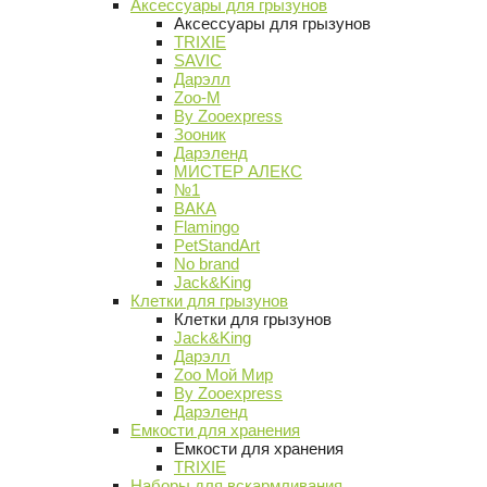
Аксессуары для грызунов
Аксессуары для грызунов
TRIXIE
SAVIC
Дарэлл
Zoo-M
By Zooexpress
Зооник
Дарэленд
МИСТЕР АЛЕКС
№1
ВАКА
Flamingo
PetStandArt
No brand
Jack&King
Клетки для грызунов
Клетки для грызунов
Jack&King
Дарэлл
Zoo Мой Мир
By Zooexpress
Дарэленд
Емкости для хранения
Емкости для хранения
TRIXIE
Наборы для вскармливания