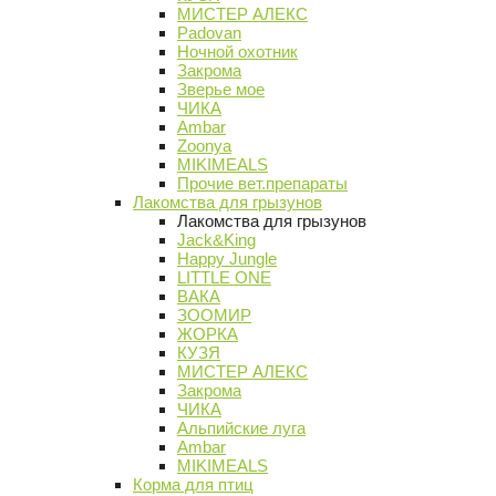
МИСТЕР АЛЕКС
Padovan
Ночной охотник
Закрома
Зверье мое
ЧИКА
Ambar
Zoonya
MIKIMEALS
Прочие вет.препараты
Лакомства для грызунов
Лакомства для грызунов
Jack&King
Happy Jungle
LITTLE ONE
ВАКА
ЗООМИР
ЖОРКА
КУЗЯ
МИСТЕР АЛЕКС
Закрома
ЧИКА
Альпийские луга
Ambar
MIKIMEALS
Корма для птиц