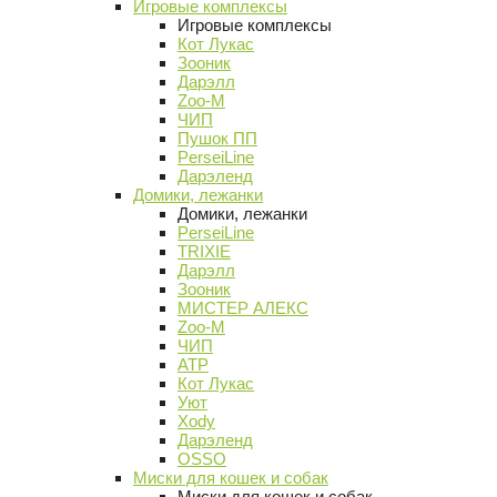
Игровые комплексы
Игровые комплексы
Кот Лукас
Зооник
Дарэлл
Zoo-M
ЧИП
Пушок ПП
PerseiLine
Дарэленд
Домики, лежанки
Домики, лежанки
PerseiLine
TRIXIE
Дарэлл
Зооник
МИСТЕР АЛЕКС
Zoo-M
ЧИП
АТР
Кот Лукас
Уют
Xody
Дарэленд
OSSO
Миски для кошек и собак
Миски для кошек и собак