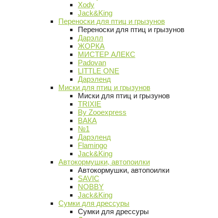
Xody
Jack&King
Переноски для птиц и грызунов
Переноски для птиц и грызунов
Дарэлл
ЖОРКА
МИСТЕР АЛЕКС
Padovan
LITTLE ONE
Дарэленд
Миски для птиц и грызунов
Миски для птиц и грызунов
TRIXIE
By Zooexpress
ВАКА
№1
Дарэленд
Flamingo
Jack&King
Автокормушки, автопоилки
Автокормушки, автопоилки
SAVIC
NOBBY
Jack&King
Сумки для дрессуры
Сумки для дрессуры