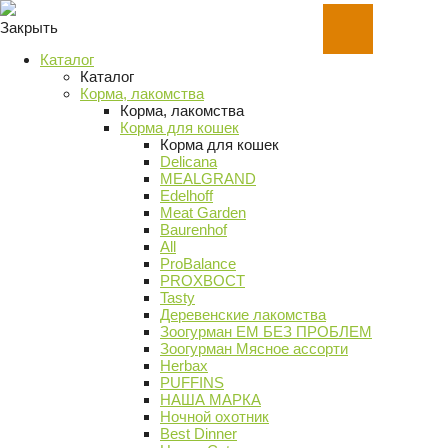
Закрыть
Каталог
Каталог
Корма, лакомства
Корма, лакомства
Корма для кошек
Корма для кошек
Delicana
MEALGRAND
Edelhoff
Meat Garden
Baurenhof
All
ProBalance
PROХВОСТ
Tasty
Деревенские лакомства
Зоогурман ЕМ БЕЗ ПРОБЛЕМ
Зоогурман Мясное ассорти
Herbax
PUFFINS
НАША МАРКА
Ночной охотник
Best Dinner