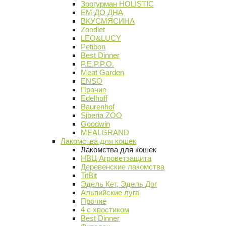
Зоогурман HOLISTIC
ЕМ ДО ДНА
ВКУСМЯСИНА
Zoodiet
LEO&LUCY
Petibon
Best Dinner
P.E.P.P.O.
Meat Garden
ENSO
Прочие
Edelhoff
Baurenhof
Siberia ZOO
Goodwin
MEALGRAND
Лакомства для кошек
Лакомства для кошек
НВЦ Агроветзащита
Деревенские лакомства
TitBit
Эдель Кет, Эдель Дог
Альпийские луга
Прочие
4 с хвостиком
Best Dinner