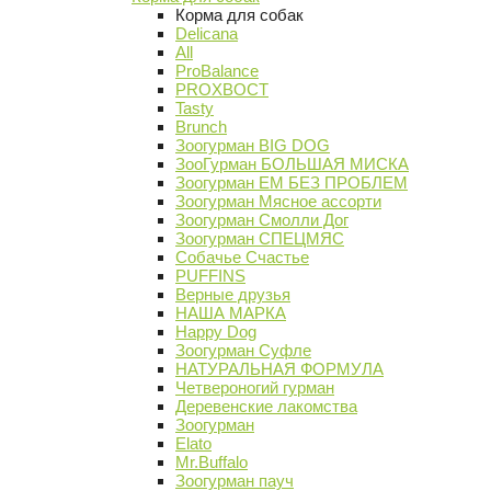
Корма для собак
Delicana
All
ProBalance
PROХВОСТ
Tasty
Brunch
Зоогурман BIG DOG
ЗооГурман БОЛЬШАЯ МИСКА
Зоогурман ЕМ БЕЗ ПРОБЛЕМ
Зоогурман Мясное ассорти
Зоогурман Смолли Дог
Зоогурман СПЕЦМЯС
Собачье Счастье
PUFFINS
Верные друзья
НАША МАРКА
Happy Dog
Зоогурман Суфле
НАТУРАЛЬНАЯ ФОРМУЛА
Четвероногий гурман
Деревенские лакомства
Зоогурман
Elato
Mr.Buffalo
Зоогурман пауч