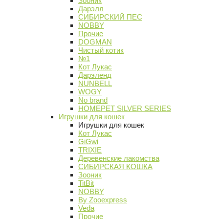
Зооник
Дарэлл
СИБИРСКИЙ ПЕС
NOBBY
Прочие
DOGMAN
Чистый котик
№1
Кот Лукас
Дарэленд
NUNBELL
WOGY
No brand
HOMEPET SILVER SERIES
Игрушки для кошек
Игрушки для кошек
Кот Лукас
GiGwi
TRIXIE
Деревенские лакомства
СИБИРСКАЯ КОШКА
Зооник
TitBit
NOBBY
By Zooexpress
Veda
Прочие