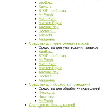
БиоВакс
Химола
STOP-проблема
Mr.Fresh
Мисс Кисс
Мистер Бруно
Anymal Play
Doctor VIC
Tamachi
Апиценна
Средства для уничтожения запахов
Средства для уничтожения запахов
БиоВакс
STOP-проблема
Mr.Fresh
Мисс Кисс
Мистер Бруно
Anymal Play
Doctor VIC
Апиценна
Средства для обработки помещений
Средства для обработки помещений
Пчелодар
Чистотел
Mr.Fresh
Средства от блох и клещей