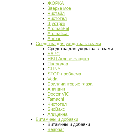
ЖОРКА
Зверье мое
Чистайл
Чистотел
Шустрик
AromatiPet
Aromaticat
Ambar
Средства для ухода за глазами
Средства для ухода за глазами
БАРС
НВЦ Агроветзащита
Пчелодар
CLINY
STOP-проблема
Veda
Бриллиантовые глаза
Анандин
Doctor VIC
Tamachi
Чистотел
БиоВакс
Апиценна
Витамины и добавки
Витамины и добавки
Beaphar