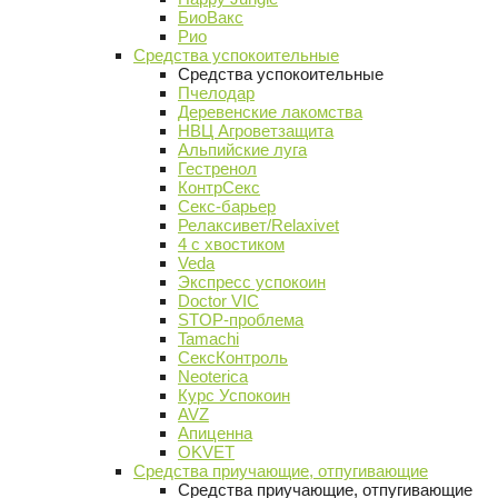
БиоВакс
Рио
Средства успокоительные
Средства успокоительные
Пчелодар
Деревенские лакомства
НВЦ Агроветзащита
Альпийские луга
Гестренол
КонтрСекс
Секс-барьер
Релаксивет/Relaxivet
4 с хвостиком
Veda
Экспресс успокоин
Doctor VIC
STOP-проблема
Tamachi
СексКонтроль
Neoterica
Курс Успокоин
AVZ
Апиценна
OKVET
Средства приучающие, отпугивающие
Средства приучающие, отпугивающие