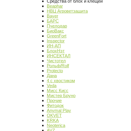
Средства от блох и клещей
Beaphar
НВЦ Агроветзащита
Bayer
БАРС
Пчелодар
БиоВакс
GreenFort
Inspector
ИН-АП
БлохНэт
ИНСЕКТАЛ
Чистотел
Рольф/Rolf
Protecto
Дана
4 с хвостиком
Veda
Мисс Кисс
Мистер Бруно
Прочие
Фитодок
Anymal Play
OKVET
KRKA
Neoterica
AVZ