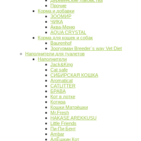
Деревенские лакомства
Прочие
Корма и добавки
ЗООМИР
ЧИКА
Аква-Меню
AQUA CRYSTAL
Корма для кошек и собак
Baurenhof
Зоогурман Breeder`s way Vet Diet
Наполнители для туалетов
Наполнители
Jack&King
Cat safe
СИБИРСКАЯ КОШКА
Aromaticat
CATLITTER
БРАВА
Кот в лотке
Котяра
Кошки Матрёшки
Mr.Fresh
HAKASE AREKKUSU
Little Friends
Пи-Пи-Бент
Ambar
АлЁшкин Кот