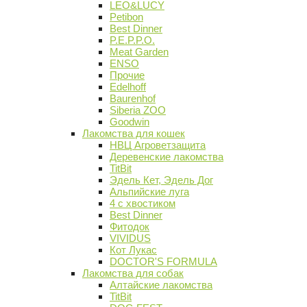
LEO&LUCY
Petibon
Best Dinner
P.E.P.P.O.
Meat Garden
ENSO
Прочие
Edelhoff
Baurenhof
Siberia ZOO
Goodwin
Лакомства для кошек
НВЦ Агроветзащита
Деревенские лакомства
TitBit
Эдель Кет, Эдель Дог
Альпийские луга
4 с хвостиком
Best Dinner
Фитодок
VIVIDUS
Кот Лукас
DOCTOR'S FORMULA
Лакомства для собак
Алтайские лакомства
TitBit