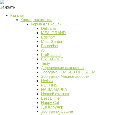
Закрыть
Каталог
Корма, лакомства
Корма для кошек
Delicana
MEALGRAND
Edelhoff
Meat Garden
Baurenhof
All
ProBalance
PROХВОСТ
Tasty
Деревенские лакомства
Зоогурман ЕМ БЕЗ ПРОБЛЕМ
Зоогурман Мясное ассорти
Herbax
PUFFINS
НАША МАРКА
Ночной охотник
Best Dinner
Happy Cat
Д-р Клаудер
Зоогурман Суфле