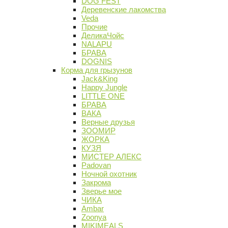
DOG FEST
Деревенские лакомства
Veda
Прочие
ДеликаЧойс
NALAPU
БРАВА
DOGNIS
Корма для грызунов
Jack&King
Happy Jungle
LITTLE ONE
БРАВА
ВАКА
Верные друзья
ЗООМИР
ЖОРКА
КУЗЯ
МИСТЕР АЛЕКС
Padovan
Ночной охотник
Закрома
Зверье мое
ЧИКА
Ambar
Zoonya
MIKIMEALS