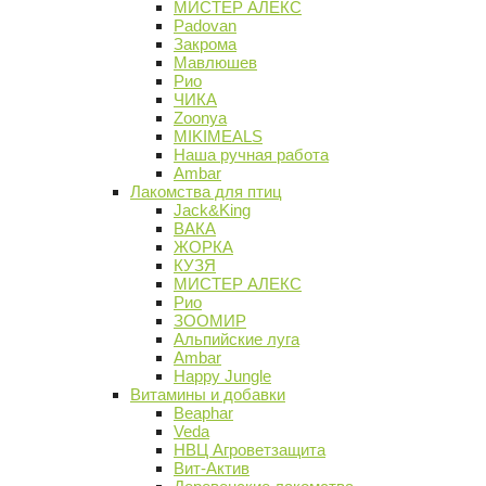
МИСТЕР АЛЕКС
Padovan
Закрома
Мавлюшев
Рио
ЧИКА
Zoonya
MIKIMEALS
Наша ручная работа
Ambar
Лакомства для птиц
Jack&King
ВАКА
ЖОРКА
КУЗЯ
МИСТЕР АЛЕКС
Рио
ЗООМИР
Альпийские луга
Ambar
Happy Jungle
Витамины и добавки
Beaphar
Veda
НВЦ Агроветзащита
Вит-Актив