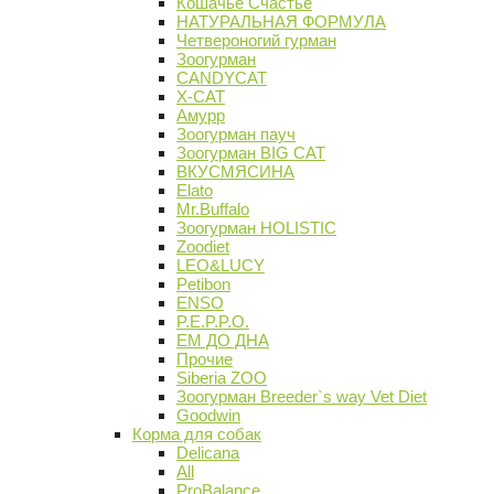
Кошачье Счастье
НАТУРАЛЬНАЯ ФОРМУЛА
Четвероногий гурман
Зоогурман
CANDYCAT
X-CAT
Амурр
Зоогурман пауч
Зоогурман BIG CAT
ВКУСМЯСИНА
Elato
Mr.Buffalo
Зоогурман HOLISTIC
Zoodiet
LEO&LUCY
Petibon
ENSO
P.E.P.P.O.
ЕМ ДО ДНА
Прочие
Siberia ZOO
Зоогурман Breeder`s way Vet Diet
Goodwin
Корма для собак
Delicana
All
ProBalance