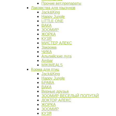
Прочие вет.препараты
Лакомства для грызунов
Jack&King
Happy Jungle
LITTLE ONE
ВАКА
ЗООМИР
ЖОРКА
КУЗЯ
МИСТЕР АЛЕКС
Закрома
ЧИКА
Альпийские луга
Ambar
MIKIMEALS
Корма для птиц
Jack&King
Happy Jungle
БРАВА
ВАКА
Верные друзья
ЗООМИР ВЕСЕЛЫЙ ПОПУГАЙ
ДОКТОР АЛЕКС
ЖОРКА
ЗООМИР
КУЗЯ