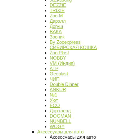
DEZZIE
TRIXIE
Zoo-M
Дарэлл
Догуш
ВАКА
Зооник
By Zooexpress
СИБИРСКАЯ КОШКА
Zoo Plast
NOBBY
VM (Индия)
АТР
Geoplast
ЧИП
Double Dinner
ANKUR
№1
Уют
ECO
Дарэленд
DOGMAN
NUNBELL
WOGY
Аксессуары для авто
Аксессуары для авто