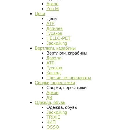
Аркон
Zoo-M
Цепи
Цепи
АТР
Дягилев
Гусаков
HELLO-PET
Jack&King
Вертлюги, карабины
Вертлюги, карабины
Дарэлл
АТР
Гусаков
Каскад
Прочие вет.препараты
Сворки, перестежки
Сворки, перестежки
Аркон
ДВ
Одежда, обувь
Одежда, обувь
Jack&King
TRIXIE
ЧИП
OSSO