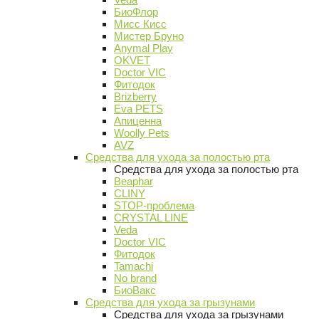
БиоФлор
Мисс Кисс
Мистер Бруно
Anymal Play
OKVET
Doctor VIC
Фитодок
Brizberry
Eva PETS
Апиценна
Woolly Pets
AVZ
Средства для ухода за полостью рта
Средства для ухода за полостью рта
Beaphar
CLINY
STOP-проблема
CRYSTAL LINE
Veda
Doctor VIC
Фитодок
Tamachi
No brand
БиоВакс
Средства для ухода за грызунами
Средства для ухода за грызунами