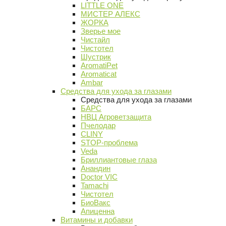
LITTLE ONE
МИСТЕР АЛЕКС
ЖОРКА
Зверье мое
Чистайл
Чистотел
Шустрик
AromatiPet
Aromaticat
Ambar
Средства для ухода за глазами
Средства для ухода за глазами
БАРС
НВЦ Агроветзащита
Пчелодар
CLINY
STOP-проблема
Veda
Бриллиантовые глаза
Анандин
Doctor VIC
Tamachi
Чистотел
БиоВакс
Апиценна
Витамины и добавки