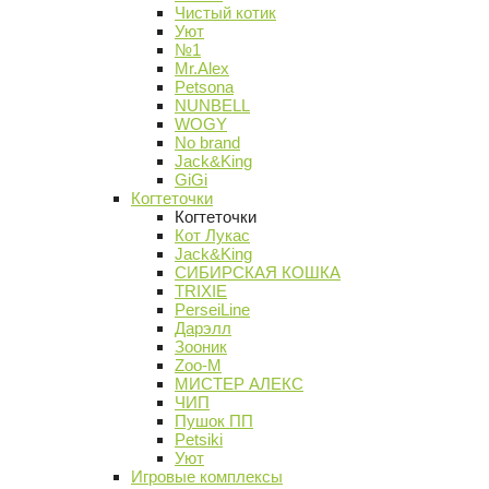
Чистый котик
Уют
№1
Mr.Alex
Petsona
NUNBELL
WOGY
No brand
Jack&King
GiGi
Когтеточки
Когтеточки
Кот Лукас
Jack&King
СИБИРСКАЯ КОШКА
TRIXIE
PerseiLine
Дарэлл
Зооник
Zoo-M
МИСТЕР АЛЕКС
ЧИП
Пушок ПП
Petsiki
Уют
Игровые комплексы