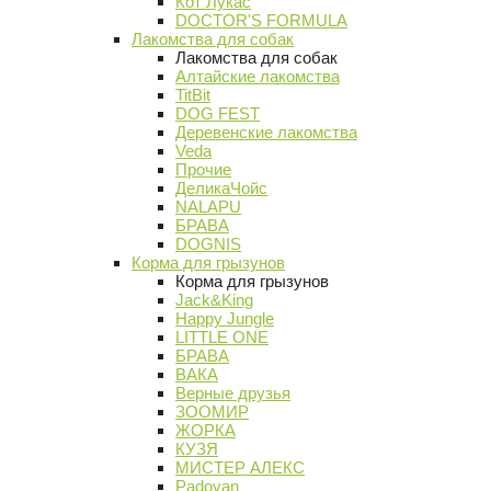
Кот Лукас
DOCTOR'S FORMULA
Лакомства для собак
Лакомства для собак
Алтайские лакомства
TitBit
DOG FEST
Деревенские лакомства
Veda
Прочие
ДеликаЧойс
NALAPU
БРАВА
DOGNIS
Корма для грызунов
Корма для грызунов
Jack&King
Happy Jungle
LITTLE ONE
БРАВА
ВАКА
Верные друзья
ЗООМИР
ЖОРКА
КУЗЯ
МИСТЕР АЛЕКС
Padovan