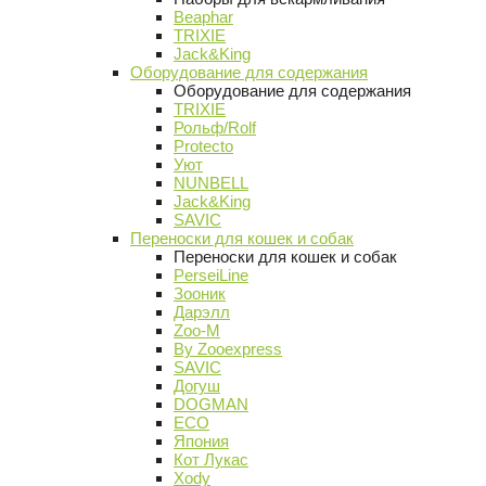
Beaphar
TRIXIE
Jack&King
Оборудование для содержания
Оборудование для содержания
TRIXIE
Рольф/Rolf
Protecto
Уют
NUNBELL
Jack&King
SAVIC
Переноски для кошек и собак
Переноски для кошек и собак
PerseiLine
Зооник
Дарэлл
Zoo-M
By Zooexpress
SAVIC
Догуш
DOGMAN
ECO
Япония
Кот Лукас
Xody