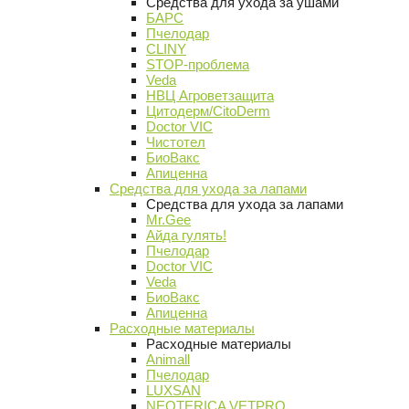
Средства для ухода за ушами
БАРС
Пчелодар
CLINY
STOP-проблема
Veda
НВЦ Агроветзащита
Цитодерм/CitoDerm
Doctor VIC
Чистотел
БиоВакс
Апиценна
Средства для ухода за лапами
Средства для ухода за лапами
Mr.Gee
Айда гулять!
Пчелодар
Doctor VIC
Veda
БиоВакс
Апиценна
Расходные материалы
Расходные материалы
Animall
Пчелодар
LUXSAN
NEOTERICA VETPRO