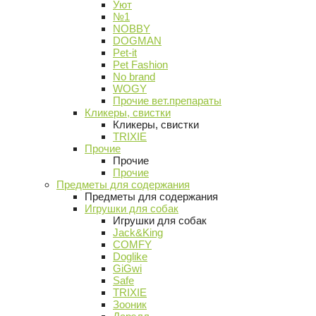
Уют
№1
NOBBY
DOGMAN
Pet-it
Pet Fashion
No brand
WOGY
Прочие вет.препараты
Кликеры, свистки
Кликеры, свистки
TRIXIE
Прочие
Прочие
Прочие
Предметы для содержания
Предметы для содержания
Игрушки для собак
Игрушки для собак
Jack&King
COMFY
Doglike
GiGwi
Safe
TRIXIE
Зооник