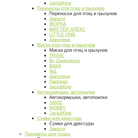
Jack&King
Переноски для птиц и грызунов
Переноски для птиц и грызунов
Дарэлл
ЖОРКА
МИСТЕР АЛЕКС
LITTLE ONE
Дарэленд
Миски для птиц и грызунов
Миски для птиц и грызунов
TRIXIE
By Zooexpress
ВАКА
№1
Дарэленд
Flamingo
Jack&King
Автокормушки, автопоилки
Автокормушки, автопоилки
SAVIC
NOBBY
Jack&King
Сумки для дрессуры
Сумки для дрессуры
Дарэлл
Предметы для ухода