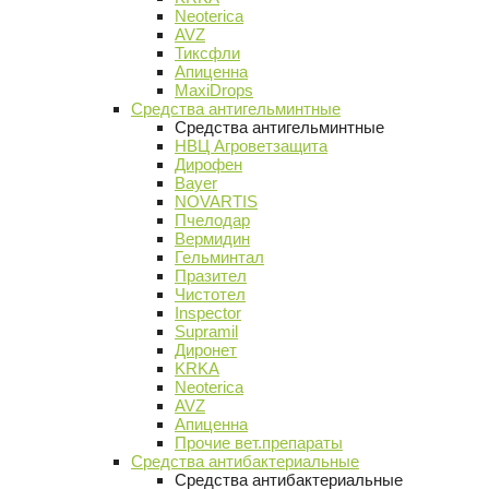
Neoterica
AVZ
Тиксфли
Апиценна
MaxiDrops
Средства антигельминтные
Средства антигельминтные
НВЦ Агроветзащита
Дирофен
Bayer
NOVARTIS
Пчелодар
Вермидин
Гельминтал
Празител
Чистотел
Inspector
Supramil
Диронет
KRKA
Neoterica
AVZ
Апиценна
Прочие вет.препараты
Средства антибактериальные
Средства антибактериальные