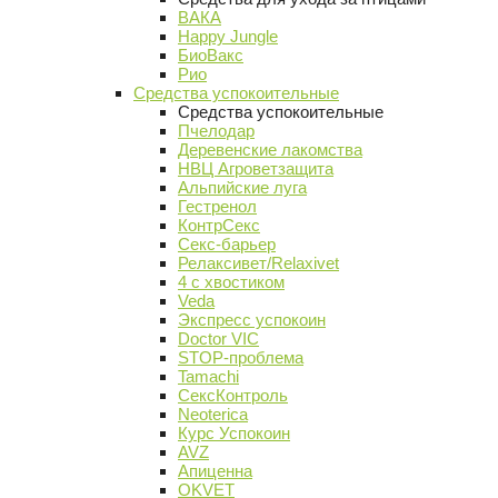
ВАКА
Happy Jungle
БиоВакс
Рио
Средства успокоительные
Средства успокоительные
Пчелодар
Деревенские лакомства
НВЦ Агроветзащита
Альпийские луга
Гестренол
КонтрСекс
Секс-барьер
Релаксивет/Relaxivet
4 с хвостиком
Veda
Экспресс успокоин
Doctor VIC
STOP-проблема
Tamachi
СексКонтроль
Neoterica
Курс Успокоин
AVZ
Апиценна
OKVET