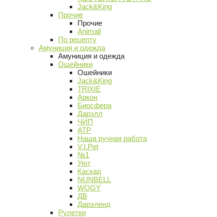
Jack&King
Прочие
Прочие
Animall
По рецепту
Амуниция и одежда
Амуниция и одежда
Ошейники
Ошейники
Jack&King
TRIXIE
Аркон
Биосфера
Дарэлл
ЧИП
АТР
Наша ручная работа
V.I.Pet
№1
Уют
Каскад
NUNBELL
WOGY
ДВ
Дарэленд
Рулетки