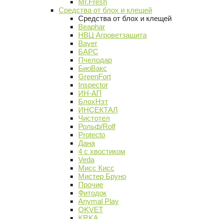
Mr.Fresh
Средства от блох и клещей
Средства от блох и клещей
Beaphar
НВЦ Агроветзащита
Bayer
БАРС
Пчелодар
БиоВакс
GreenFort
Inspector
ИН-АП
БлохНэт
ИНСЕКТАЛ
Чистотел
Рольф/Rolf
Protecto
Дана
4 с хвостиком
Veda
Мисс Кисс
Мистер Бруно
Прочие
Фитодок
Anymal Play
OKVET
KRKA