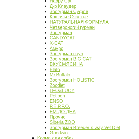
Happy Cat
Д-р Клаудер
Зоогурман Суфле
Кошачье Счастье
НАТУРАЛЬНАЯ ФОРМУЛА
Четвероногий гурман
Зоогурман
CANDYCAT
X-CAT
Амурр
Зоогурман пауч
Зоогурман BIG CAT
ВКУСМЯСИНА
Elato
Mr.Buffalo
Зоогурман HOLISTIC
Zoodiet
LEO&LUCY
Petibon
ENSO
P.E.P.P.O.
ЕМ ДО ДНА
Прочие
Siberia ZOO
Зоогурман Breeder`s way Vet Diet
Goodwin
Корма для собак