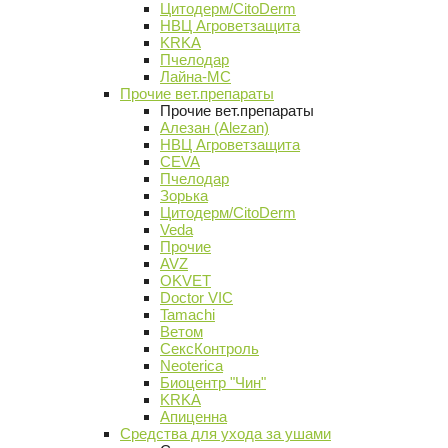
Цитодерм/CitoDerm
НВЦ Агроветзащита
KRKA
Пчелодар
Лайна-МС
Прочие вет.препараты
Прочие вет.препараты
Алезан (Alezan)
НВЦ Агроветзащита
CEVA
Пчелодар
Зорька
Цитодерм/CitoDerm
Veda
Прочие
AVZ
OKVET
Doctor VIC
Tamachi
Ветом
СексКонтроль
Neoterica
Биоцентр "Чин"
KRKA
Апиценна
Средства для ухода за ушами