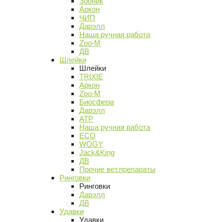
Зооник
Аркон
ЧИП
Дарэлл
Наша ручная работа
Zoo-M
ДВ
Шлейки
Шлейки
TRIXIE
Аркон
Zoo-M
Биосфера
Дарэлл
АТР
Наша ручная работа
ECO
WOGY
Jack&King
ДВ
Прочие вет.препараты
Ринговки
Ринговки
Дарэлл
ДВ
Удавки
Удавки