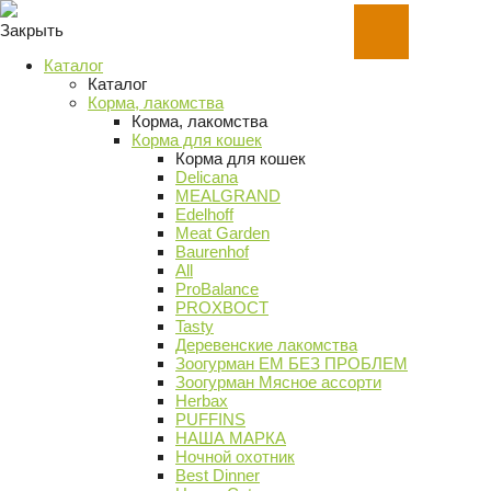
Закрыть
Каталог
Каталог
Корма, лакомства
Корма, лакомства
Корма для кошек
Корма для кошек
Delicana
MEALGRAND
Edelhoff
Meat Garden
Baurenhof
All
ProBalance
PROХВОСТ
Tasty
Деревенские лакомства
Зоогурман ЕМ БЕЗ ПРОБЛЕМ
Зоогурман Мясное ассорти
Herbax
PUFFINS
НАША МАРКА
Ночной охотник
Best Dinner