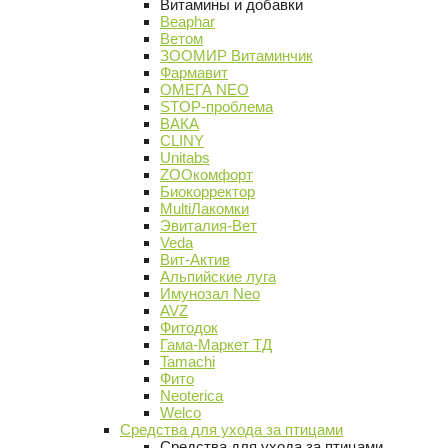
Витамины и добавки
Beaphar
Ветом
ЗООМИР Витаминчик
Фармавит
ОМЕГА NEO
STOP-проблема
ВАКА
CLINY
Unitabs
ZOOкомфорт
Биокорректор
MultiЛакомки
Эвиталия-Вет
Veda
Вит-Актив
Альпийские луга
Имунозал Neo
AVZ
Фитодок
Гама-Маркет ТД
Tamachi
Фито
Neoterica
Welco
Средства для ухода за птицами
Средства для ухода за птицами