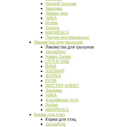
Ночной охотник
Закрома
Зверье мое
ЧИКА
Ambar
Zoonya
MIKIMEALS
Прочие вет.препараты
Лакомства для грызунов
Лакомства для грызунов
Jack&King
Happy Jungle
LITTLE ONE
ВАКА
ЗООМИР
ЖОРКА
КУЗЯ
МИСТЕР АЛЕКС
Закрома
ЧИКА
Альпийские луга
Ambar
MIKIMEALS
Корма для птиц
Корма для птиц
Jack&King