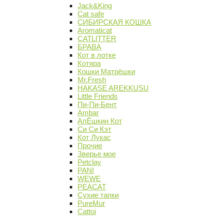
Jack&King
Cat safe
СИБИРСКАЯ КОШКА
Aromaticat
CATLITTER
БРАВА
Кот в лотке
Котяра
Кошки Матрёшки
Mr.Fresh
HAKASE AREKKUSU
Little Friends
Пи-Пи-Бент
Ambar
АлЁшкин Кот
Си Си Кэт
Кот Лукас
Прочие
Зверье мое
Petclay
PANI
WEWE
PEACAT
Сухие тапки
PureMur
Cattoi