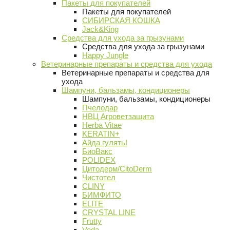
Пакеты для покупателей
Пакеты для покупателей
СИБИРСКАЯ КОШКА
Jack&King
Средства для ухода за грызунами
Средства для ухода за грызунами
Happy Jungle
Ветеринарные препараты и средства для ухода
Ветеринарные препараты и средства для
ухода
Шампуни, бальзамы, кондиционеры
Шампуни, бальзамы, кондиционеры
Пчелодар
НВЦ Агроветзащита
Herba Vitae
KERATIN+
Айда гулять!
БиоВакс
POLIDEX
Цитодерм/CitoDerm
Чистотел
CLINY
БИМФИТО
ELITE
CRYSTAL LINE
Frutty
Veda