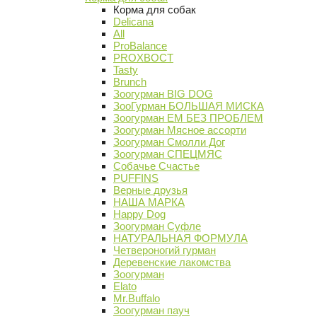
Корма для собак
Delicana
All
ProBalance
PROХВОСТ
Tasty
Brunch
Зоогурман BIG DOG
ЗооГурман БОЛЬШАЯ МИСКА
Зоогурман ЕМ БЕЗ ПРОБЛЕМ
Зоогурман Мясное ассорти
Зоогурман Смолли Дог
Зоогурман СПЕЦМЯС
Собачье Счастье
PUFFINS
Верные друзья
НАША МАРКА
Happy Dog
Зоогурман Суфле
НАТУРАЛЬНАЯ ФОРМУЛА
Четвероногий гурман
Деревенские лакомства
Зоогурман
Elato
Mr.Buffalo
Зоогурман пауч