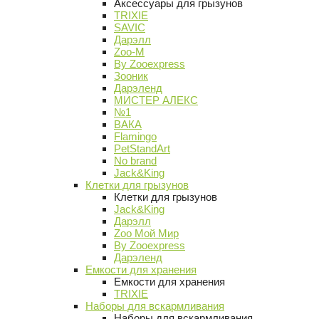
Аксессуары для грызунов
TRIXIE
SAVIC
Дарэлл
Zoo-M
By Zooexpress
Зооник
Дарэленд
МИСТЕР АЛЕКС
№1
ВАКА
Flamingo
PetStandArt
No brand
Jack&King
Клетки для грызунов
Клетки для грызунов
Jack&King
Дарэлл
Zoo Мой Мир
By Zooexpress
Дарэленд
Емкости для хранения
Емкости для хранения
TRIXIE
Наборы для вскармливания
Наборы для вскармливания