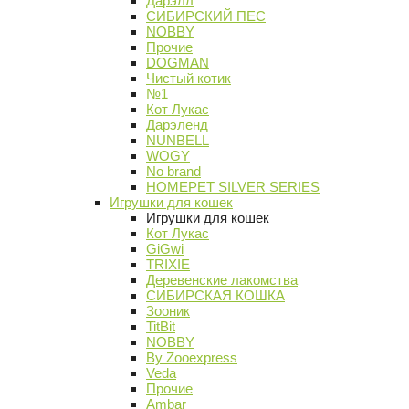
Дарэлл
СИБИРСКИЙ ПЕС
NOBBY
Прочие
DOGMAN
Чистый котик
№1
Кот Лукас
Дарэленд
NUNBELL
WOGY
No brand
HOMEPET SILVER SERIES
Игрушки для кошек
Игрушки для кошек
Кот Лукас
GiGwi
TRIXIE
Деревенские лакомства
СИБИРСКАЯ КОШКА
Зооник
TitBit
NOBBY
By Zooexpress
Veda
Прочие
Ambar