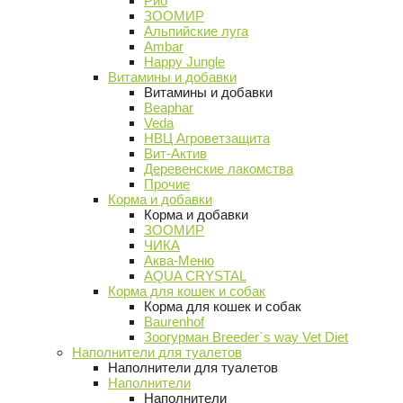
Рио
ЗООМИР
Альпийские луга
Ambar
Happy Jungle
Витамины и добавки
Витамины и добавки
Beaphar
Veda
НВЦ Агроветзащита
Вит-Актив
Деревенские лакомства
Прочие
Корма и добавки
Корма и добавки
ЗООМИР
ЧИКА
Аква-Меню
AQUA CRYSTAL
Корма для кошек и собак
Корма для кошек и собак
Baurenhof
Зоогурман Breeder`s way Vet Diet
Наполнители для туалетов
Наполнители для туалетов
Наполнители
Наполнители