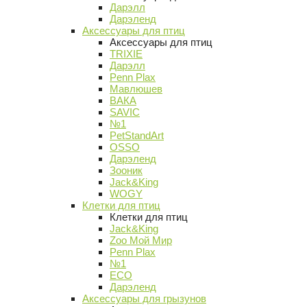
Дарэлл
Дарэленд
Аксессуары для птиц
Аксессуары для птиц
TRIXIE
Дарэлл
Penn Plax
Мавлюшев
ВАКА
SAVIC
№1
PetStandArt
OSSO
Дарэленд
Зооник
Jack&King
WOGY
Клетки для птиц
Клетки для птиц
Jack&King
Zoo Мой Мир
Penn Plax
№1
ECO
Дарэленд
Аксессуары для грызунов