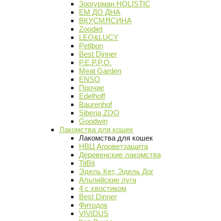
Зоогурман HOLISTIC
ЕМ ДО ДНА
ВКУСМЯСИНА
Zoodiet
LEO&LUCY
Petibon
Best Dinner
P.E.P.P.O.
Meat Garden
ENSO
Прочие
Edelhoff
Baurenhof
Siberia ZOO
Goodwin
Лакомства для кошек
Лакомства для кошек
НВЦ Агроветзащита
Деревенские лакомства
TitBit
Эдель Кет, Эдель Дог
Альпийские луга
4 с хвостиком
Best Dinner
Фитодок
VIVIDUS