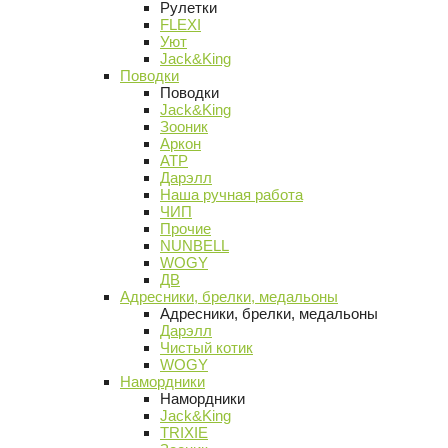
Рулетки
FLEXI
Уют
Jack&King
Поводки
Поводки
Jack&King
Зооник
Аркон
АТР
Дарэлл
Наша ручная работа
ЧИП
Прочие
NUNBELL
WOGY
ДВ
Адресники, брелки, медальоны
Адресники, брелки, медальоны
Дарэлл
Чистый котик
WOGY
Намордники
Намордники
Jack&King
TRIXIE