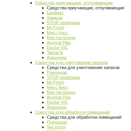
Средства приучающие, отпугивающие
Средства приучающие, отпугивающие
БиоВакс
Химола
STOP-проблема
Mr.Fresh
Мисс Кисс
Мистер Бруно
Anymal Play
Doctor VIC
Tamachi
Апиценна
Средства для уничтожения запахов
Средства для уничтожения запахов
Пчелодар
STOP-проблема
Mr.Fresh
Мисс Кисс
Мистер Бруно
Anymal Play
Doctor VIC
Апиценна
Средства для обработки помещений
Средства для обработки помещений
Пчелодар
Чистотел