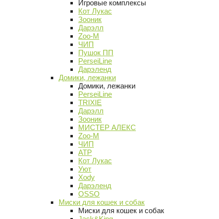
Игровые комплексы
Кот Лукас
Зооник
Дарэлл
Zoo-M
ЧИП
Пушок ПП
PerseiLine
Дарэленд
Домики, лежанки
Домики, лежанки
PerseiLine
TRIXIE
Дарэлл
Зооник
МИСТЕР АЛЕКС
Zoo-M
ЧИП
АТР
Кот Лукас
Уют
Xody
Дарэленд
OSSO
Миски для кошек и собак
Миски для кошек и собак
Jack&King