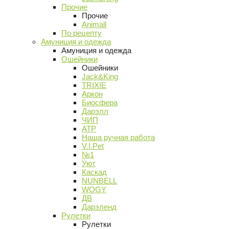
Прочие
Прочие
Animall
По рецепту
Амуниция и одежда
Амуниция и одежда
Ошейники
Ошейники
Jack&King
TRIXIE
Аркон
Биосфера
Дарэлл
ЧИП
АТР
Наша ручная работа
V.I.Pet
№1
Уют
Каскад
NUNBELL
WOGY
ДВ
Дарэленд
Рулетки
Рулетки