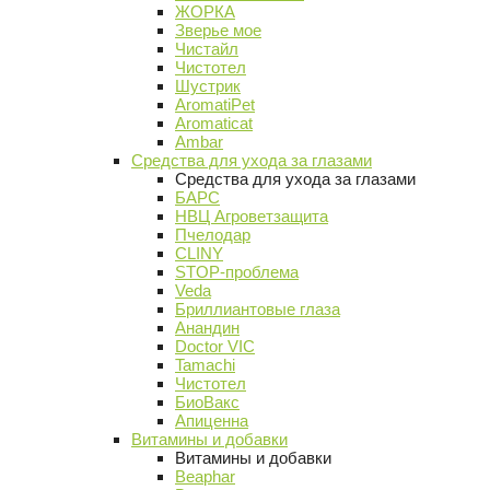
ЖОРКА
Зверье мое
Чистайл
Чистотел
Шустрик
AromatiPet
Aromaticat
Ambar
Средства для ухода за глазами
Средства для ухода за глазами
БАРС
НВЦ Агроветзащита
Пчелодар
CLINY
STOP-проблема
Veda
Бриллиантовые глаза
Анандин
Doctor VIC
Tamachi
Чистотел
БиоВакс
Апиценна
Витамины и добавки
Витамины и добавки
Beaphar