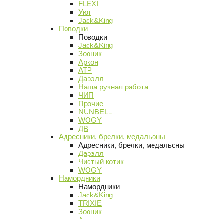
FLEXI
Уют
Jack&King
Поводки
Поводки
Jack&King
Зооник
Аркон
АТР
Дарэлл
Наша ручная работа
ЧИП
Прочие
NUNBELL
WOGY
ДВ
Адресники, брелки, медальоны
Адресники, брелки, медальоны
Дарэлл
Чистый котик
WOGY
Намордники
Намордники
Jack&King
TRIXIE
Зооник