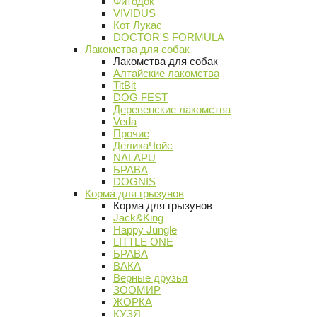
Фитодок
VIVIDUS
Кот Лукас
DOCTOR'S FORMULA
Лакомства для собак
Лакомства для собак
Алтайские лакомства
TitBit
DOG FEST
Деревенские лакомства
Veda
Прочие
ДеликаЧойс
NALAPU
БРАВА
DOGNIS
Корма для грызунов
Корма для грызунов
Jack&King
Happy Jungle
LITTLE ONE
БРАВА
ВАКА
Верные друзья
ЗООМИР
ЖОРКА
КУЗЯ