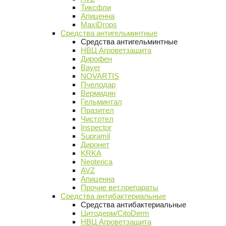
Тиксфли
Апиценна
MaxiDrops
Средства антигельминтные
Средства антигельминтные
НВЦ Агроветзащита
Дирофен
Bayer
NOVARTIS
Пчелодар
Вермидин
Гельминтал
Празител
Чистотел
Inspector
Supramil
Диронет
KRKA
Neoterica
AVZ
Апиценна
Прочие вет.препараты
Средства антибактериальные
Средства антибактериальные
Цитодерм/CitoDerm
НВЦ Агроветзащита