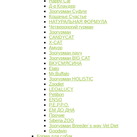
Happy Cat
Д-р Клаудер
Зоогурман Суфле
Кошачье Счастье
НАТУРАЛЬНАЯ ФОРМУЛА
Четвероногий гурман
Зоогурман
CANDYCAT
X-CAT
Амурр
Зоогурман пауч
Зоогурман BIG CAT
ВКУСМЯСИНА
Elato
Mr.Buffalo
Зоогурман HOLISTIC
Zoodiet
LEO&LUCY
Petibon
ENSO
P.E.P.P.O.
ЕМ ДО ДНА
Прочие
Siberia ZOO
Зоогурман Breeder`s way Vet Diet
Goodwin
Корма для собак