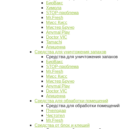
БиоВакс
Химола
STOP-проблема
Mr.Fresh
Мисс Кисс
Мистер Бруно
Anymal Play
Doctor VIC
Tamachi
Апиценна
Средства для уничтожения запахов
Средства для уничтожения запахов
БиоВакс
STOP-проблема
Mr.Fresh
Мисс Кисс
Мистер Бруно
Anymal Play
Doctor VIC
Апиценна
Средства для обработки помещений
Средства для обработки помещений
Пчелодар
Чистотел
Mr.Fresh
Средства от блох и клещей