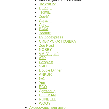
Jack&King
DEZZIE
TRIXIE
Zoo-M
Дарэлл
Догуш
ВАКА
Зооник
By Zooexpress
СИБИРСКАЯ КОШКА
Zoo Plast
NOBBY
VM (Индия)
АТР
Geoplast
ЧИП
Double Dinner
ANKUR
№1
Уют
ECO
Дарэленд
DOGMAN
NUNBELL
WOGY
Аксессуары для авто