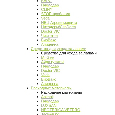
БАРС
Пчелодар
CLINY
STOP-проблема
Veda
НВЦ Агроветзащита
Цитодерм/CitoDerm
Doctor VIC
Чистотел
БиоВакс
Апиценна
Средства для ухода за лапами
Средства для ухода за лапами
Mr.Gee
Айда гулять!
Пчелодар
Doctor VIC
Veda
БиоВакс
Апиценна
Расходные материалы
Расходные материалы
Animall
Пчелодар
LUXSAN
NEOTERICA VETPRO
Jack&King