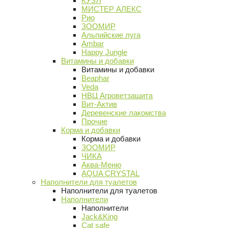
КУЗЯ
МИСТЕР АЛЕКС
Рио
ЗООМИР
Альпийские луга
Ambar
Happy Jungle
Витамины и добавки
Витамины и добавки
Beaphar
Veda
НВЦ Агроветзащита
Вит-Актив
Деревенские лакомства
Прочие
Корма и добавки
Корма и добавки
ЗООМИР
ЧИКА
Аква-Меню
AQUA CRYSTAL
Наполнители для туалетов
Наполнители для туалетов
Наполнители
Наполнители
Jack&King
Cat safe