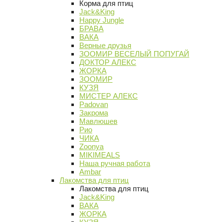
Корма для птиц
Jack&King
Happy Jungle
БРАВА
ВАКА
Верные друзья
ЗООМИР ВЕСЕЛЫЙ ПОПУГАЙ
ДОКТОР АЛЕКС
ЖОРКА
ЗООМИР
КУЗЯ
МИСТЕР АЛЕКС
Padovan
Закрома
Мавлюшев
Рио
ЧИКА
Zoonya
MIKIMEALS
Наша ручная работа
Ambar
Лакомства для птиц
Лакомства для птиц
Jack&King
ВАКА
ЖОРКА