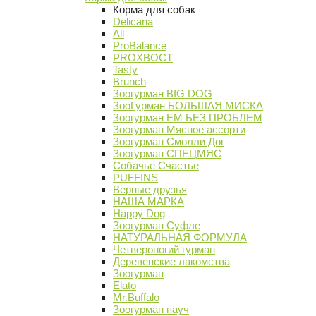
Корма для собак
Delicana
All
ProBalance
PROХВОСТ
Tasty
Brunch
Зоогурман BIG DOG
ЗооГурман БОЛЬШАЯ МИСКА
Зоогурман ЕМ БЕЗ ПРОБЛЕМ
Зоогурман Мясное ассорти
Зоогурман Смолли Дог
Зоогурман СПЕЦМЯС
Собачье Счастье
PUFFINS
Верные друзья
НАША МАРКА
Happy Dog
Зоогурман Суфле
НАТУРАЛЬНАЯ ФОРМУЛА
Четвероногий гурман
Деревенские лакомства
Зоогурман
Elato
Mr.Buffalo
Зоогурман пауч