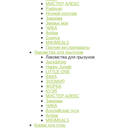
МИСТЕР АЛЕКС
Padovan
Ночной охотник
Закрома
Зверье мое
ЧИКА
Ambar
Zoonya
MIKIMEALS
Прочие вет.препараты
Лакомства для грызунов
Лакомства для грызунов
Jack&King
Happy Jungle
LITTLE ONE
ВАКА
ЗООМИР
ЖОРКА
КУЗЯ
МИСТЕР АЛЕКС
Закрома
ЧИКА
Альпийские луга
Ambar
MIKIMEALS
Корма для птиц