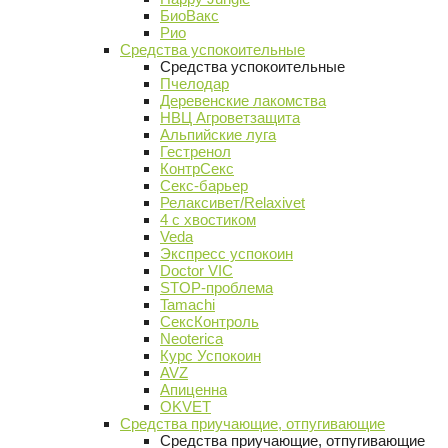
БиоВакс
Рио
Средства успокоительные
Средства успокоительные
Пчелодар
Деревенские лакомства
НВЦ Агроветзащита
Альпийские луга
Гестренол
КонтрСекс
Секс-барьер
Релаксивет/Relaxivet
4 с хвостиком
Veda
Экспресс успокоин
Doctor VIC
STOP-проблема
Tamachi
СексКонтроль
Neoterica
Курс Успокоин
AVZ
Апиценна
OKVET
Средства приучающие, отпугивающие
Средства приучающие, отпугивающие