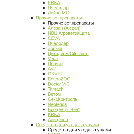
KRKA
Пчелодар
Лайна-МС
Прочие вет.препараты
Прочие вет.препараты
Алезан (Alezan)
НВЦ Агроветзащита
CEVA
Пчелодар
Зорька
Цитодерм/CitoDerm
Veda
Прочие
AVZ
OKVET
EnteroZOO
Doctor VIC
Tamachi
Ветом
СексКонтроль
Neoterica
Биоцентр "Чин"
KRKA
Апиценна
Средства для ухода за ушами
Средства для ухода за ушами