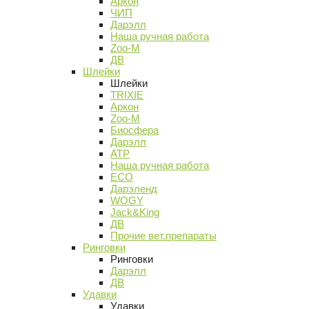
Аркон
ЧИП
Дарэлл
Наша ручная работа
Zoo-M
ДВ
Шлейки
Шлейки
TRIXIE
Аркон
Zoo-M
Биосфера
Дарэлл
АТР
Наша ручная работа
ECO
Дарэленд
WOGY
Jack&King
ДВ
Прочие вет.препараты
Ринговки
Ринговки
Дарэлл
ДВ
Удавки
Удавки