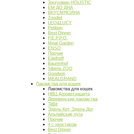
Зоогурман HOLISTIC
ЕМ ДО ДНА
ВКУСМЯСИНА
Zoodiet
LEO&LUCY
Petibon
Best Dinner
P.E.P.P.O.
Meat Garden
ENSO
Прочие
Edelhoff
Baurenhof
Siberia ZOO
Goodwin
MEALGRAND
Лакомства для кошек
Лакомства для кошек
НВЦ Агроветзащита
Деревенские лакомства
TitBit
Эдель Кет, Эдель Дог
Альпийские луга
Прочие
4 с хвостиком
Best Dinner