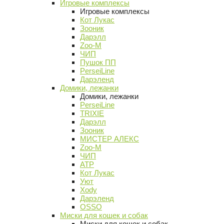
Игровые комплексы
Игровые комплексы
Кот Лукас
Зооник
Дарэлл
Zoo-M
ЧИП
Пушок ПП
PerseiLine
Дарэленд
Домики, лежанки
Домики, лежанки
PerseiLine
TRIXIE
Дарэлл
Зооник
МИСТЕР АЛЕКС
Zoo-M
ЧИП
АТР
Кот Лукас
Уют
Xody
Дарэленд
OSSO
Миски для кошек и собак
Миски для кошек и собак