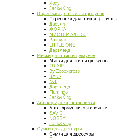
Xody
Jack&King
Переноски для птиц и грызунов
Переноски для птиц и грызунов
Дарэлл
ЖОРКА
МИСТЕР АЛЕКС
Padovan
LITTLE ONE
Дарэленд
Миски для птиц и грызунов
Миски для птиц и грызунов
TRIXIE
By Zooexpress
ВАКА
№1
Дарэленд
Flamingo
Jack&King
Автокормушки, автопоилки
Автокормушки, автопоилки
SAVIC
NOBBY
Jack&King
Сумки для дрессуры
Сумки для дрессуры