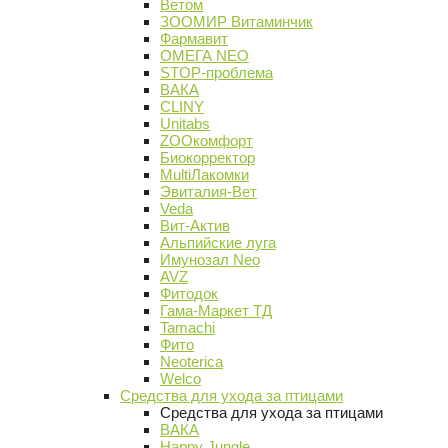
Ветом
ЗООМИР Витаминчик
Фармавит
ОМЕГА NEO
STOP-проблема
ВАКА
CLINY
Unitabs
ZOOкомфорт
Биокорректор
MultiЛакомки
Эвиталия-Вет
Veda
Вит-Актив
Альпийские луга
Имунозал Neo
AVZ
Фитодок
Гама-Маркет ТД
Tamachi
Фито
Neoterica
Welco
Средства для ухода за птицами
Средства для ухода за птицами
ВАКА
Happy Jungle