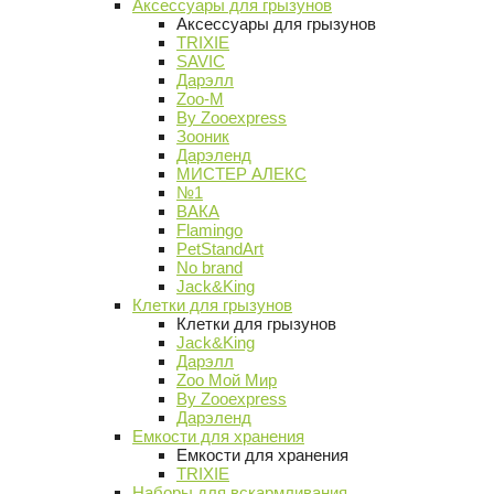
Аксессуары для грызунов
Аксессуары для грызунов
TRIXIE
SAVIC
Дарэлл
Zoo-M
By Zooexpress
Зооник
Дарэленд
МИСТЕР АЛЕКС
№1
ВАКА
Flamingo
PetStandArt
No brand
Jack&King
Клетки для грызунов
Клетки для грызунов
Jack&King
Дарэлл
Zoo Мой Мир
By Zooexpress
Дарэленд
Емкости для хранения
Емкости для хранения
TRIXIE
Наборы для вскармливания