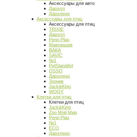
Аксессуары для авто
Дарэлл
Дарэленд
Аксессуары для птиц
Аксессуары для птиц
TRIXIE
Дарэлл
Penn Plax
Мавлюшев
ВАКА
SAVIC
№1
PetStandArt
OSSO
Дарэленд
Зооник
Jack&King
WOGY
Клетки для птиц
Клетки для птиц
Jack&King
Zoo Мой Мир
Penn Plax
№1
ECO
Дарэленд