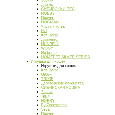
Зооник
Дарэлл
СИБИРСКИЙ ПЕС
NOBBY
Прочие
DOGMAN
Чистый котик
№1
Кот Лукас
Дарэленд
NUNBELL
WOGY
No brand
HOMEPET SILVER SERIES
Игрушки для кошек
Игрушки для кошек
Кот Лукас
GiGwi
TRIXIE
Деревенские лакомства
СИБИРСКАЯ КОШКА
Зооник
TitBit
NOBBY
By Zooexpress
Veda
Прочие