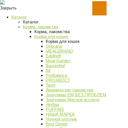
Закрыть
Каталог
Каталог
Корма, лакомства
Корма, лакомства
Корма для кошек
Корма для кошек
Delicana
MEALGRAND
Edelhoff
Meat Garden
Baurenhof
All
ProBalance
PROХВОСТ
Tasty
Деревенские лакомства
Зоогурман ЕМ БЕЗ ПРОБЛЕМ
Зоогурман Мясное ассорти
Herbax
PUFFINS
НАША МАРКА
Ночной охотник
Best Dinner