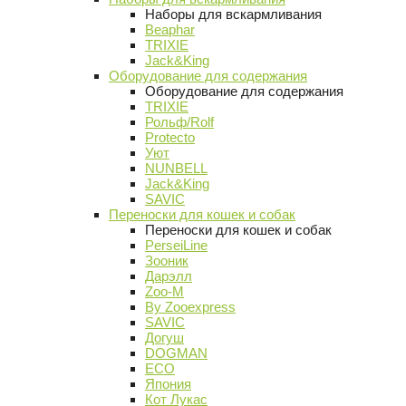
Наборы для вскармливания
Beaphar
TRIXIE
Jack&King
Оборудование для содержания
Оборудование для содержания
TRIXIE
Рольф/Rolf
Protecto
Уют
NUNBELL
Jack&King
SAVIC
Переноски для кошек и собак
Переноски для кошек и собак
PerseiLine
Зооник
Дарэлл
Zoo-M
By Zooexpress
SAVIC
Догуш
DOGMAN
ECO
Япония
Кот Лукас