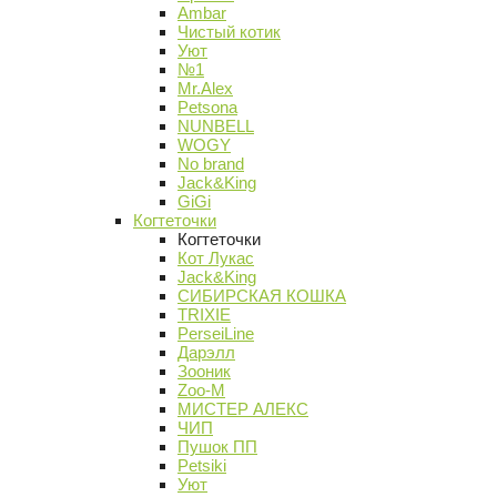
Ambar
Чистый котик
Уют
№1
Mr.Alex
Petsona
NUNBELL
WOGY
No brand
Jack&King
GiGi
Когтеточки
Когтеточки
Кот Лукас
Jack&King
СИБИРСКАЯ КОШКА
TRIXIE
PerseiLine
Дарэлл
Зооник
Zoo-M
МИСТЕР АЛЕКС
ЧИП
Пушок ПП
Petsiki
Уют