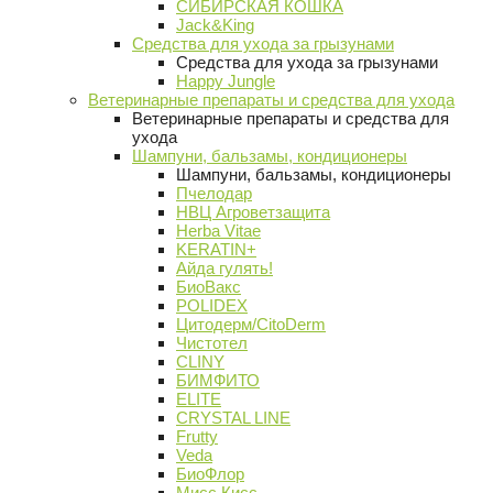
СИБИРСКАЯ КОШКА
Jack&King
Средства для ухода за грызунами
Средства для ухода за грызунами
Happy Jungle
Ветеринарные препараты и средства для ухода
Ветеринарные препараты и средства для
ухода
Шампуни, бальзамы, кондиционеры
Шампуни, бальзамы, кондиционеры
Пчелодар
НВЦ Агроветзащита
Herba Vitae
KERATIN+
Айда гулять!
БиоВакс
POLIDEX
Цитодерм/CitoDerm
Чистотел
CLINY
БИМФИТО
ELITE
CRYSTAL LINE
Frutty
Veda
БиоФлор
Мисс Кисс