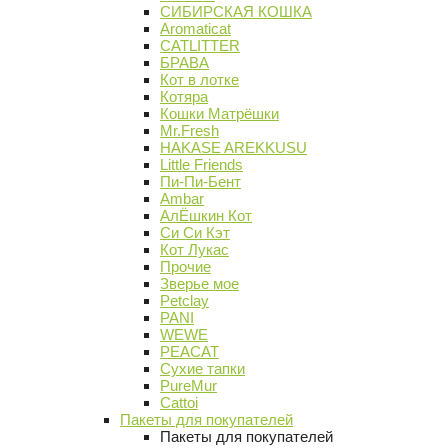
СИБИРСКАЯ КОШКА
Aromaticat
CATLITTER
БРАВА
Кот в лотке
Котяра
Кошки Матрёшки
Mr.Fresh
HAKASE AREKKUSU
Little Friends
Пи-Пи-Бент
Ambar
АлЁшкин Кот
Си Си Кэт
Кот Лукас
Прочие
Зверье мое
Petclay
PANI
WEWE
PEACAT
Сухие тапки
PureMur
Cattoi
Пакеты для покупателей
Пакеты для покупателей