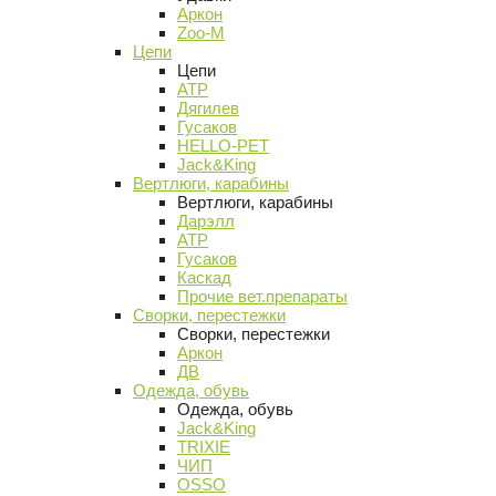
Аркон
Zoo-M
Цепи
Цепи
АТР
Дягилев
Гусаков
HELLO-PET
Jack&King
Вертлюги, карабины
Вертлюги, карабины
Дарэлл
АТР
Гусаков
Каскад
Прочие вет.препараты
Сворки, перестежки
Сворки, перестежки
Аркон
ДВ
Одежда, обувь
Одежда, обувь
Jack&King
TRIXIE
ЧИП
OSSO