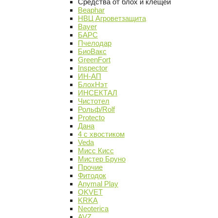
Средства от блох и клещей
Beaphar
НВЦ Агроветзащита
Bayer
БАРС
Пчелодар
БиоВакс
GreenFort
Inspector
ИН-АП
БлохНэт
ИНСЕКТАЛ
Чистотел
Рольф/Rolf
Protecto
Дана
4 с хвостиком
Veda
Мисс Кисс
Мистер Бруно
Прочие
Фитодок
Anymal Play
OKVET
KRKA
Neoterica
AVZ