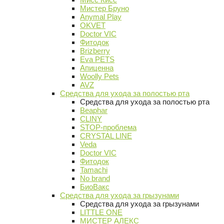
Мистер Бруно
Anymal Play
OKVET
Doctor VIC
Фитодок
Brizberry
Eva PETS
Апиценна
Woolly Pets
AVZ
Средства для ухода за полостью рта
Средства для ухода за полостью рта
Beaphar
CLINY
STOP-проблема
CRYSTAL LINE
Veda
Doctor VIC
Фитодок
Tamachi
No brand
БиоВакс
Средства для ухода за грызунами
Средства для ухода за грызунами
LITTLE ONE
МИСТЕР АЛЕКС