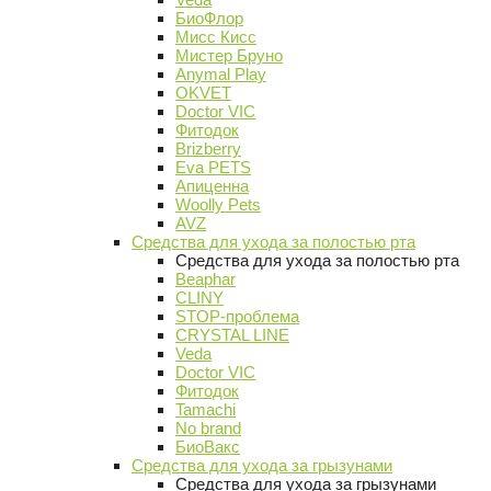
БиоФлор
Мисс Кисс
Мистер Бруно
Anymal Play
OKVET
Doctor VIC
Фитодок
Brizberry
Eva PETS
Апиценна
Woolly Pets
AVZ
Средства для ухода за полостью рта
Средства для ухода за полостью рта
Beaphar
CLINY
STOP-проблема
CRYSTAL LINE
Veda
Doctor VIC
Фитодок
Tamachi
No brand
БиоВакс
Средства для ухода за грызунами
Средства для ухода за грызунами