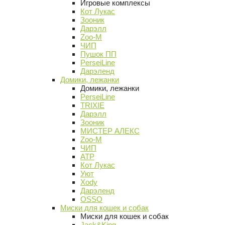
Игровые комплексы
Кот Лукас
Зооник
Дарэлл
Zoo-M
ЧИП
Пушок ПП
PerseiLine
Дарэленд
Домики, лежанки
Домики, лежанки
PerseiLine
TRIXIE
Дарэлл
Зооник
МИСТЕР АЛЕКС
Zoo-M
ЧИП
АТР
Кот Лукас
Уют
Xody
Дарэленд
OSSO
Миски для кошек и собак
Миски для кошек и собак
Jack&King