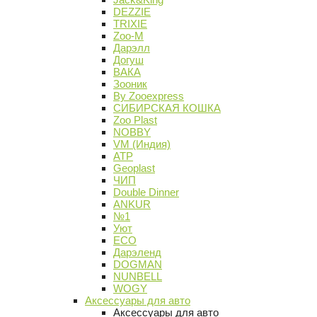
DEZZIE
TRIXIE
Zoo-M
Дарэлл
Догуш
ВАКА
Зооник
By Zooexpress
СИБИРСКАЯ КОШКА
Zoo Plast
NOBBY
VM (Индия)
АТР
Geoplast
ЧИП
Double Dinner
ANKUR
№1
Уют
ECO
Дарэленд
DOGMAN
NUNBELL
WOGY
Аксессуары для авто
Аксессуары для авто