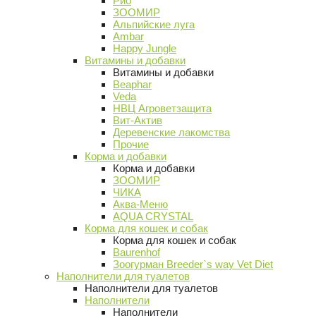
Рио
ЗООМИР
Альпийские луга
Ambar
Happy Jungle
Витамины и добавки
Витамины и добавки
Beaphar
Veda
НВЦ Агроветзащита
Вит-Актив
Деревенские лакомства
Прочие
Корма и добавки
Корма и добавки
ЗООМИР
ЧИКА
Аква-Меню
AQUA CRYSTAL
Корма для кошек и собак
Корма для кошек и собак
Baurenhof
Зоогурман Breeder`s way Vet Diet
Наполнители для туалетов
Наполнители для туалетов
Наполнители
Наполнители