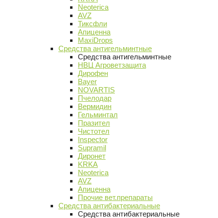
Neoterica
AVZ
Тиксфли
Апиценна
MaxiDrops
Средства антигельминтные
Средства антигельминтные
НВЦ Агроветзащита
Дирофен
Bayer
NOVARTIS
Пчелодар
Вермидин
Гельминтал
Празител
Чистотел
Inspector
Supramil
Диронет
KRKA
Neoterica
AVZ
Апиценна
Прочие вет.препараты
Средства антибактериальные
Средства антибактериальные