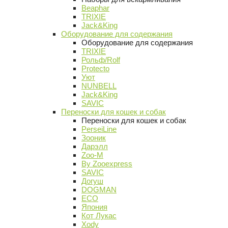
Beaphar
TRIXIE
Jack&King
Оборудование для содержания
Оборудование для содержания
TRIXIE
Рольф/Rolf
Protecto
Уют
NUNBELL
Jack&King
SAVIC
Переноски для кошек и собак
Переноски для кошек и собак
PerseiLine
Зооник
Дарэлл
Zoo-M
By Zooexpress
SAVIC
Догуш
DOGMAN
ECO
Япония
Кот Лукас
Xody