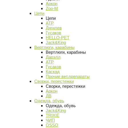
Аркон
Zoo-M
Цепи
Цепи
АТР
Дягилев
Гусаков
HELLO-PET
Jack&King
Вертлюги, карабины
Вертлюги, карабины
Дарэлл
АТР
Гусаков
Каскад
Прочие вет.препараты
Сворки, перестежки
Сворки, перестежки
Аркон
ДВ
Одежда, обувь
Одежда, обувь
Jack&King
TRIXIE
ЧИП
OSSO