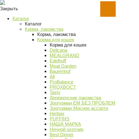
Закрыть
Каталог
Каталог
Корма, лакомства
Корма, лакомства
Корма для кошек
Корма для кошек
Delicana
MEALGRAND
Edelhoff
Meat Garden
Baurenhof
All
ProBalance
PROХВОСТ
Tasty
Деревенские лакомства
Зоогурман ЕМ БЕЗ ПРОБЛЕМ
Зоогурман Мясное ассорти
Herbax
PUFFINS
НАША МАРКА
Ночной охотник
Best Dinner