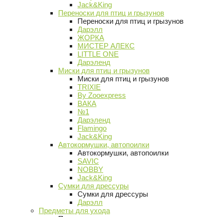
Jack&King
Переноски для птиц и грызунов
Переноски для птиц и грызунов
Дарэлл
ЖОРКА
МИСТЕР АЛЕКС
LITTLE ONE
Дарэленд
Миски для птиц и грызунов
Миски для птиц и грызунов
TRIXIE
By Zooexpress
ВАКА
№1
Дарэленд
Flamingo
Jack&King
Автокормушки, автопоилки
Автокормушки, автопоилки
SAVIC
NOBBY
Jack&King
Сумки для дрессуры
Сумки для дрессуры
Дарэлл
Предметы для ухода