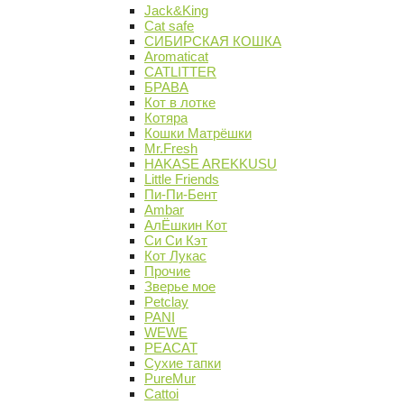
Jack&King
Cat safe
СИБИРСКАЯ КОШКА
Aromaticat
CATLITTER
БРАВА
Кот в лотке
Котяра
Кошки Матрёшки
Mr.Fresh
HAKASE AREKKUSU
Little Friends
Пи-Пи-Бент
Ambar
АлЁшкин Кот
Си Си Кэт
Кот Лукас
Прочие
Зверье мое
Petclay
PANI
WEWE
PEACAT
Сухие тапки
PureMur
Cattoi