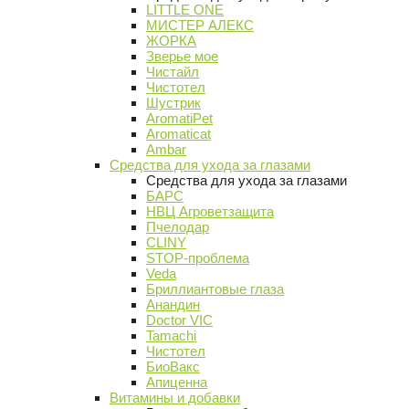
LITTLE ONE
МИСТЕР АЛЕКС
ЖОРКА
Зверье мое
Чистайл
Чистотел
Шустрик
AromatiPet
Aromaticat
Ambar
Средства для ухода за глазами
Средства для ухода за глазами
БАРС
НВЦ Агроветзащита
Пчелодар
CLINY
STOP-проблема
Veda
Бриллиантовые глаза
Анандин
Doctor VIC
Tamachi
Чистотел
БиоВакс
Апиценна
Витамины и добавки