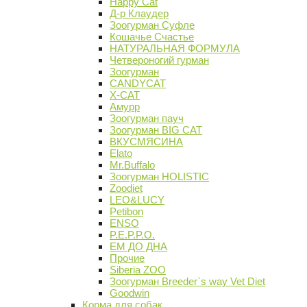
Happy Cat
Д-р Клаудер
Зоогурман Суфле
Кошачье Счастье
НАТУРАЛЬНАЯ ФОРМУЛА
Четвероногий гурман
Зоогурман
CANDYCAT
X-CAT
Амурр
Зоогурман пауч
Зоогурман BIG CAT
ВКУСМЯСИНА
Elato
Mr.Buffalo
Зоогурман HOLISTIC
Zoodiet
LEO&LUCY
Petibon
ENSO
P.E.P.P.O.
ЕМ ДО ДНА
Прочие
Siberia ZOO
Зоогурман Breeder`s way Vet Diet
Goodwin
Корма для собак