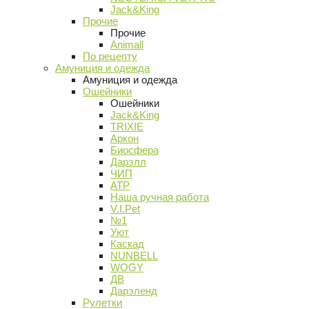
Jack&King
Прочие
Прочие
Animall
По рецепту
Амуниция и одежда
Амуниция и одежда
Ошейники
Ошейники
Jack&King
TRIXIE
Аркон
Биосфера
Дарэлл
ЧИП
АТР
Наша ручная работа
V.I.Pet
№1
Уют
Каскад
NUNBELL
WOGY
ДВ
Дарэленд
Рулетки