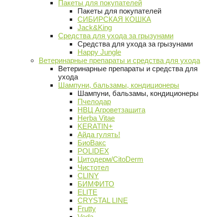
Пакеты для покупателей
Пакеты для покупателей
СИБИРСКАЯ КОШКА
Jack&King
Средства для ухода за грызунами
Средства для ухода за грызунами
Happy Jungle
Ветеринарные препараты и средства для ухода
Ветеринарные препараты и средства для
ухода
Шампуни, бальзамы, кондиционеры
Шампуни, бальзамы, кондиционеры
Пчелодар
НВЦ Агроветзащита
Herba Vitae
KERATIN+
Айда гулять!
БиоВакс
POLIDEX
Цитодерм/CitoDerm
Чистотел
CLINY
БИМФИТО
ELITE
CRYSTAL LINE
Frutty
Veda