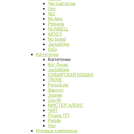
Чистый котик
Уют
№1
Mr.Alex
Petsona
NUNBELL
WOGY
No brand
Jack&King
GiGi
Когтеточки
Когтеточки
Кот Лукас
Jack&King
СИБИРСКАЯ КОШКА
TRIXIE
PerseiLine
Дарэлл
Зооник
Zoo-M
МИСТЕР АЛЕКС
ЧИП
Пушок ПП
Petsiki
Уют
Игровые комплексы