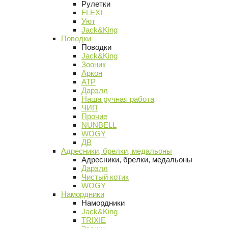
Рулетки
FLEXI
Уют
Jack&King
Поводки
Поводки
Jack&King
Зооник
Аркон
АТР
Дарэлл
Наша ручная работа
ЧИП
Прочие
NUNBELL
WOGY
ДВ
Адресники, брелки, медальоны
Адресники, брелки, медальоны
Дарэлл
Чистый котик
WOGY
Намордники
Намордники
Jack&King
TRIXIE