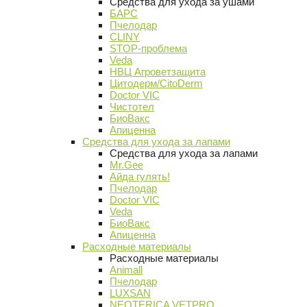
Средства для ухода за ушами
БАРС
Пчелодар
CLINY
STOP-проблема
Veda
НВЦ Агроветзащита
Цитодерм/CitoDerm
Doctor VIC
Чистотел
БиоВакс
Апиценна
Средства для ухода за лапами
Средства для ухода за лапами
Mr.Gee
Айда гулять!
Пчелодар
Doctor VIC
Veda
БиоВакс
Апиценна
Расходные материалы
Расходные материалы
Animall
Пчелодар
LUXSAN
NEOTERICA VETPRO