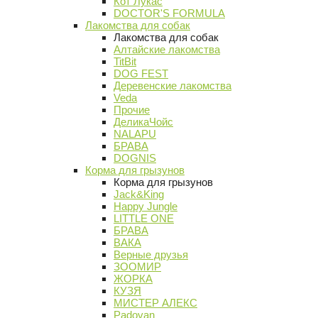
Кот Лукас
DOCTOR'S FORMULA
Лакомства для собак
Лакомства для собак
Алтайские лакомства
TitBit
DOG FEST
Деревенские лакомства
Veda
Прочие
ДеликаЧойс
NALAPU
БРАВА
DOGNIS
Корма для грызунов
Корма для грызунов
Jack&King
Happy Jungle
LITTLE ONE
БРАВА
ВАКА
Верные друзья
ЗООМИР
ЖОРКА
КУЗЯ
МИСТЕР АЛЕКС
Padovan