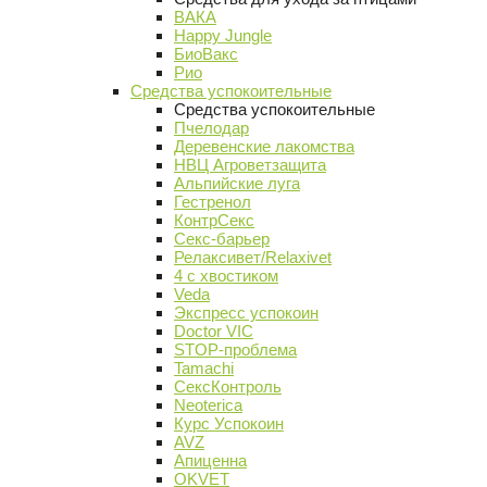
ВАКА
Happy Jungle
БиоВакс
Рио
Средства успокоительные
Средства успокоительные
Пчелодар
Деревенские лакомства
НВЦ Агроветзащита
Альпийские луга
Гестренол
КонтрСекс
Секс-барьер
Релаксивет/Relaxivet
4 с хвостиком
Veda
Экспресс успокоин
Doctor VIC
STOP-проблема
Tamachi
СексКонтроль
Neoterica
Курс Успокоин
AVZ
Апиценна
OKVET