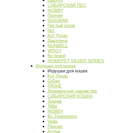
Дарэлл
СИБИРСКИЙ ПЕС
NOBBY
Прочие
DOGMAN
Чистый котик
№1
Кот Лукас
Дарэленд
NUNBELL
WOGY
No brand
HOMEPET SILVER SERIES
Игрушки для кошек
Игрушки для кошек
Кот Лукас
GiGwi
TRIXIE
Деревенские лакомства
СИБИРСКАЯ КОШКА
Зооник
TitBit
NOBBY
By Zooexpress
Veda
Прочие
Ambar