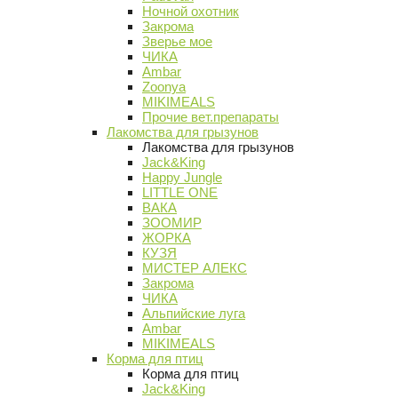
Ночной охотник
Закрома
Зверье мое
ЧИКА
Ambar
Zoonya
MIKIMEALS
Прочие вет.препараты
Лакомства для грызунов
Лакомства для грызунов
Jack&King
Happy Jungle
LITTLE ONE
ВАКА
ЗООМИР
ЖОРКА
КУЗЯ
МИСТЕР АЛЕКС
Закрома
ЧИКА
Альпийские луга
Ambar
MIKIMEALS
Корма для птиц
Корма для птиц
Jack&King