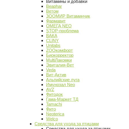
Витамины и добавки
Beaphar
Ветом
ЗООМИР Витаминчик
Фармавит
ОМЕГА NEO
STOP-проблема
ВАКА
CLINY
Unitabs
ZOOкомфорт
Биокорректор
MultiЛакомки
Эвиталия-Вет
Veda
Вит-Актив
Альпийские луга
Имунозал Neo
AVZ
Фитодок
Гама-Маркет ТД
Tamachi
Фито
Neoterica
Welco
Средства для ухода за птицами
Средства для ухода за птицами