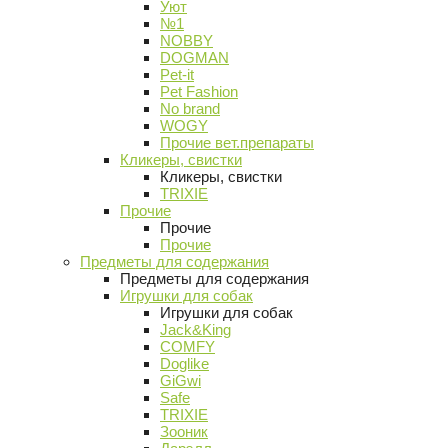
Уют
№1
NOBBY
DOGMAN
Pet-it
Pet Fashion
No brand
WOGY
Прочие вет.препараты
Кликеры, свистки
Кликеры, свистки
TRIXIE
Прочие
Прочие
Прочие
Предметы для содержания
Предметы для содержания
Игрушки для собак
Игрушки для собак
Jack&King
COMFY
Doglike
GiGwi
Safe
TRIXIE
Зооник