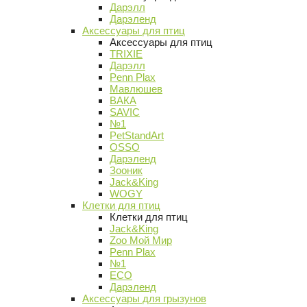
Дарэлл
Дарэленд
Аксессуары для птиц
Аксессуары для птиц
TRIXIE
Дарэлл
Penn Plax
Мавлюшев
ВАКА
SAVIC
№1
PetStandArt
OSSO
Дарэленд
Зооник
Jack&King
WOGY
Клетки для птиц
Клетки для птиц
Jack&King
Zoo Мой Мир
Penn Plax
№1
ECO
Дарэленд
Аксессуары для грызунов