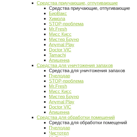
Средства приучающие, отпугивающие
Средства приучающие, отпугивающие
БиоВакс
Химола
STOP-проблема
Mr.Fresh
Мисс Кисс
Мистер Бруно
Anymal Play
Doctor VIC
Tamachi
Апиценна
Средства для уничтожения запахов
Средства для уничтожения запахов
Пчелодар
STOP-проблема
Mr.Fresh
Мисс Кисс
Мистер Бруно
Anymal Play
Doctor VIC
Апиценна
Средства для обработки помещений
Средства для обработки помещений
Пчелодар
Чистотел