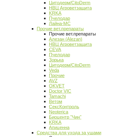
Цитодерм/CitoDerm
НВЦ Агроветзащита
KRKA
Пчелодар
Лайна-МС
Прочие вет.препараты
Прочие вет.препараты
Алезан (Alezan)
НВЦ Агроветзащита
CEVA
Пчелодар
Зорька
Цитодерм/CitoDerm
Veda
Прочие
AVZ
OKVET
Doctor VIC
Tamachi
Ветом
СексКонтроль
Neoterica
Биоцентр "Чин"
KRKA
Апиценна
Средства для ухода за ушами