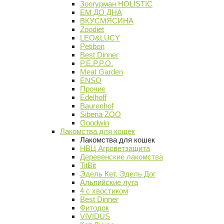
Зоогурман HOLISTIC
ЕМ ДО ДНА
ВКУСМЯСИНА
Zoodiet
LEO&LUCY
Petibon
Best Dinner
P.E.P.P.O.
Meat Garden
ENSO
Прочие
Edelhoff
Baurenhof
Siberia ZOO
Goodwin
Лакомства для кошек
Лакомства для кошек
НВЦ Агроветзащита
Деревенские лакомства
TitBit
Эдель Кет, Эдель Дог
Альпийские луга
4 с хвостиком
Best Dinner
Фитодок
VIVIDUS