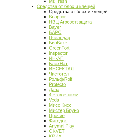
Mr.Fresh
Средства от блох и клещей
Средства от блох и клещей
Beaphar
НВЦ Агроветзащита
Bayer
БАРС
Пчелодар
БиоВакс
GreenFort
Inspector
ИН-АП
БлохНэт
ИНСЕКТАЛ
Чистотел
Рольф/Rolf
Protecto
Дана
4 с хвостиком
Veda
Мисс Кисс
Мистер Бруно
Прочие
Фитодок
Anymal Play
OKVET
KRKA