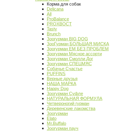
Корма для собак
Delicana
All
ProBalance
PROХВОСТ
Tasty
Brunch
Зоогурман BIG DOG
ЗооГурман БОЛЬШАЯ МИСКА
Зоогурман ЕМ БЕЗ ПРОБЛЕМ
Зоогурман Мясное ассорти
Зоогурман Смолли Дог
Зоогурман СПЕЦМЯС
Собачье Счастье
PUFFINS
Верные друзья
НАША МАРКА
Happy Dog
Зоогурман Суфле
НАТУРАЛЬНАЯ ФОРМУЛА
Четвероногий гурман
Деревенские лакомства
Зоогурман
Elato
Mr.Buffalo
Зоогурман пауч