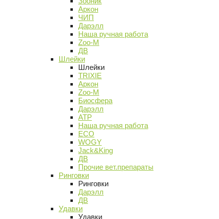
Зооник
Аркон
ЧИП
Дарэлл
Наша ручная работа
Zoo-M
ДВ
Шлейки
Шлейки
TRIXIE
Аркон
Zoo-M
Биосфера
Дарэлл
АТР
Наша ручная работа
ECO
WOGY
Jack&King
ДВ
Прочие вет.препараты
Ринговки
Ринговки
Дарэлл
ДВ
Удавки
Удавки