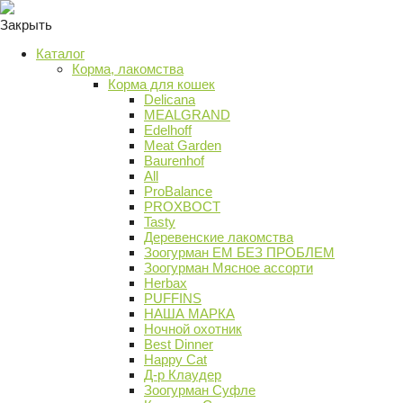
Закрыть
Каталог
Корма, лакомства
Корма для кошек
Delicana
MEALGRAND
Edelhoff
Meat Garden
Baurenhof
All
ProBalance
PROХВОСТ
Tasty
Деревенские лакомства
Зоогурман ЕМ БЕЗ ПРОБЛЕМ
Зоогурман Мясное ассорти
Herbax
PUFFINS
НАША МАРКА
Ночной охотник
Best Dinner
Happy Cat
Д-р Клаудер
Зоогурман Суфле