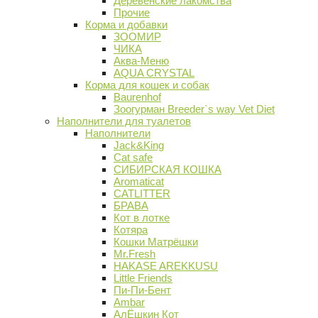
Деревенские лакомства
Прочие
Корма и добавки
ЗООМИР
ЧИКА
Аква-Меню
AQUA CRYSTAL
Корма для кошек и собак
Baurenhof
Зоогурман Breeder`s way Vet Diet
Наполнители для туалетов
Наполнители
Jack&King
Cat safe
СИБИРСКАЯ КОШКА
Aromaticat
CATLITTER
БРАВА
Кот в лотке
Котяра
Кошки Матрёшки
Mr.Fresh
HAKASE AREKKUSU
Little Friends
Пи-Пи-Бент
Ambar
АлЁшкин Кот