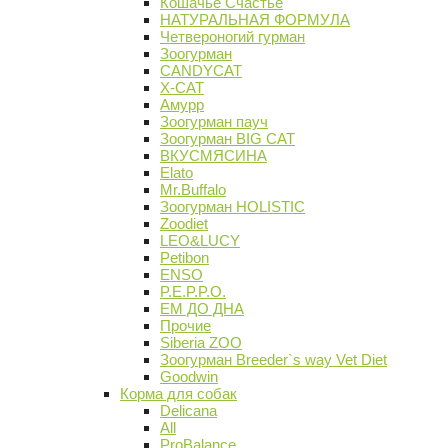
Кошачье Счастье
НАТУРАЛЬНАЯ ФОРМУЛА
Четвероногий гурман
Зоогурман
CANDYCAT
X-CAT
Амурр
Зоогурман пауч
Зоогурман BIG CAT
ВКУСМЯСИНА
Elato
Mr.Buffalo
Зоогурман HOLISTIC
Zoodiet
LEO&LUCY
Petibon
ENSO
P.E.P.P.O.
ЕМ ДО ДНА
Прочие
Siberia ZOO
Зоогурман Breeder`s way Vet Diet
Goodwin
Корма для собак
Delicana
All
ProBalance