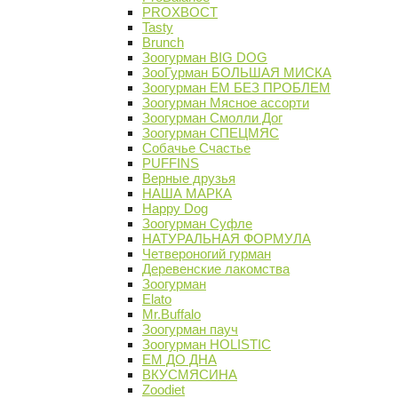
PROХВОСТ
Tasty
Brunch
Зоогурман BIG DOG
ЗооГурман БОЛЬШАЯ МИСКА
Зоогурман ЕМ БЕЗ ПРОБЛЕМ
Зоогурман Мясное ассорти
Зоогурман Смолли Дог
Зоогурман СПЕЦМЯС
Собачье Счастье
PUFFINS
Верные друзья
НАША МАРКА
Happy Dog
Зоогурман Суфле
НАТУРАЛЬНАЯ ФОРМУЛА
Четвероногий гурман
Деревенские лакомства
Зоогурман
Elato
Mr.Buffalo
Зоогурман пауч
Зоогурман HOLISTIC
ЕМ ДО ДНА
ВКУСМЯСИНА
Zoodiet