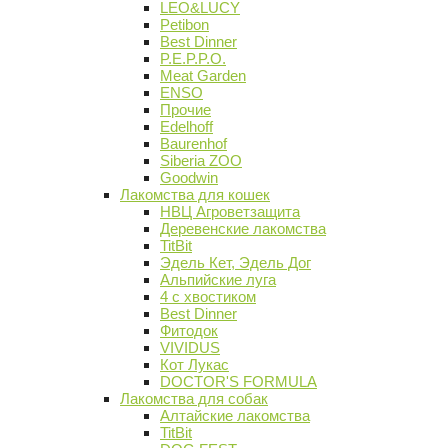
LEO&LUCY
Petibon
Best Dinner
P.E.P.P.O.
Meat Garden
ENSO
Прочие
Edelhoff
Baurenhof
Siberia ZOO
Goodwin
Лакомства для кошек
НВЦ Агроветзащита
Деревенские лакомства
TitBit
Эдель Кет, Эдель Дог
Альпийские луга
4 с хвостиком
Best Dinner
Фитодок
VIVIDUS
Кот Лукас
DOCTOR'S FORMULA
Лакомства для собак
Алтайские лакомства
TitBit