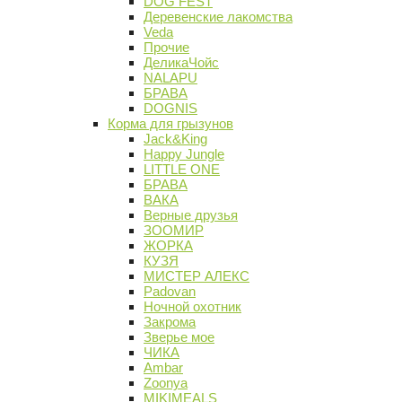
DOG FEST
Деревенские лакомства
Veda
Прочие
ДеликаЧойс
NALAPU
БРАВА
DOGNIS
Корма для грызунов
Jack&King
Happy Jungle
LITTLE ONE
БРАВА
ВАКА
Верные друзья
ЗООМИР
ЖОРКА
КУЗЯ
МИСТЕР АЛЕКС
Padovan
Ночной охотник
Закрома
Зверье мое
ЧИКА
Ambar
Zoonya
MIKIMEALS