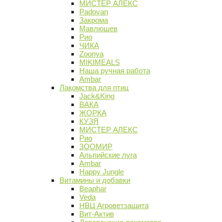
МИСТЕР АЛЕКС
Padovan
Закрома
Мавлюшев
Рио
ЧИКА
Zoonya
MIKIMEALS
Наша ручная работа
Ambar
Лакомства для птиц
Jack&King
ВАКА
ЖОРКА
КУЗЯ
МИСТЕР АЛЕКС
Рио
ЗООМИР
Альпийские луга
Ambar
Happy Jungle
Витамины и добавки
Beaphar
Veda
НВЦ Агроветзащита
Вит-Актив