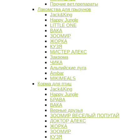
Прочие вет.препараты
Лакомства для грызунов
Jack&King
Happy Jungle
LITTLE ONE
ВАКА
ЗООМИР
ЖОРКА
КУЗЯ
МИСТЕР АЛЕКС
Закрома
ЧИКА
Альпийские луга
Ambar
MIKIMEALS
Корма для птиц
Jack&King
Happy Jungle
БРАВА
ВАКА
Верные друзья
ЗООМИР ВЕСЕЛЫЙ ПОПУГАЙ
ДОКТОР АЛЕКС
ЖОРКА
ЗООМИР
КУЗЯ