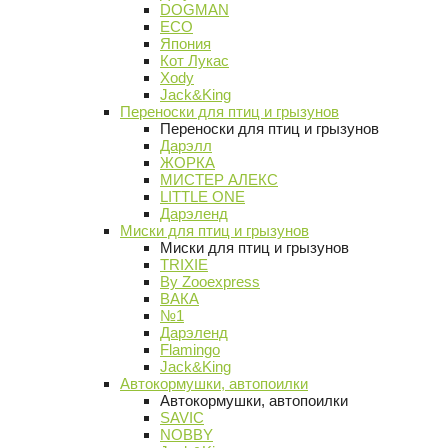
DOGMAN
ECO
Япония
Кот Лукас
Xody
Jack&King
Переноски для птиц и грызунов
Переноски для птиц и грызунов
Дарэлл
ЖОРКА
МИСТЕР АЛЕКС
LITTLE ONE
Дарэленд
Миски для птиц и грызунов
Миски для птиц и грызунов
TRIXIE
By Zooexpress
ВАКА
№1
Дарэленд
Flamingo
Jack&King
Автокормушки, автопоилки
Автокормушки, автопоилки
SAVIC
NOBBY