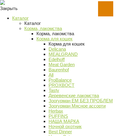
Закрыть
Каталог
Каталог
Корма, лакомства
Корма, лакомства
Корма для кошек
Корма для кошек
Delicana
MEALGRAND
Edelhoff
Meat Garden
Baurenhof
All
ProBalance
PROХВОСТ
Tasty
Деревенские лакомства
Зоогурман ЕМ БЕЗ ПРОБЛЕМ
Зоогурман Мясное ассорти
Herbax
PUFFINS
НАША МАРКА
Ночной охотник
Best Dinner