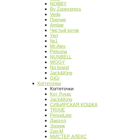
NOBBY
By Zooexpress
Veda
Прочие
Ambar
Чистый котик
Уют
№1
Mr.Alex
Petsona
NUNBELL
WOGY
No brand
Jack&King
GiGi
Когтеточки
Когтеточки
Кот Лукас
Jack&King
СИБИРСКАЯ КОШКА
TRIXIE
PerseiLine
Дарэлл
Зооник
Zoo-M
МИСТЕР АЛЕКС