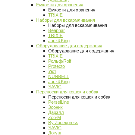
Емкости для хранения
Емкости для хранения
TRIXIE
Наборы для вскармливания
Наборы для вскармливания
Beaphar
TRIXIE
Jack&King
Оборудование для содержания
Оборудование для содержания
TRIXIE
Рольф/Rolf
Protecto
Уют
NUNBELL
Jack&King
SAVIC
Переноски для кошек и собак
Переноски для кошек и собак
PerseiLine
Зооник
Дарэлл
Zoo-M
By Zooexpress
SAVIC
Догуш