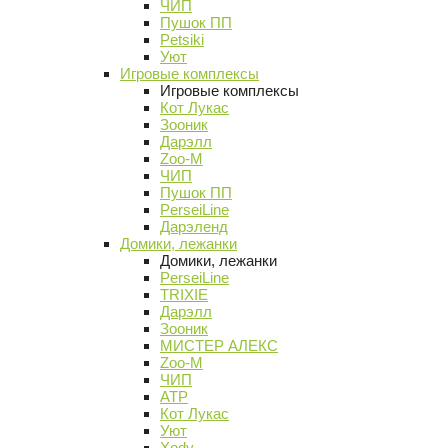
ЧИП
Пушок ПП
Petsiki
Уют
Игровые комплексы
Игровые комплексы
Кот Лукас
Зооник
Дарэлл
Zoo-M
ЧИП
Пушок ПП
PerseiLine
Дарэленд
Домики, лежанки
Домики, лежанки
PerseiLine
TRIXIE
Дарэлл
Зооник
МИСТЕР АЛЕКС
Zoo-M
ЧИП
АТР
Кот Лукас
Уют
Xody