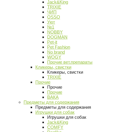
Jack&King
TRIXIE
ЧИП
OSSO
Уют
№1
NOBBY
DOGMAN
Pet-it
Pet Fashion
No brand
WOGY
Прочие вет.препараты
Кликеры, свистки
Кликеры, свистки
TRIXIE
Прочие
Прочие
Прочие
ВАКА
Предметы для содержания
Предметы для содержания
Игрушки для собак
Игрушки для собак
Jack&King
COMFY