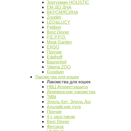
Зоогурман HOLISTIC
ЕМ ДО ДНА
ВКУСМЯСИНА
Zoodiet
LEO&LUCY
Petibon
Best Dinner
P.E.P.P.O.
Meat Garden
ENSO
Прочие
Edelhoff
Baurenhof
Siberia ZOO
Goodwin
Лакомства для кошек
Лакомства для кошек
НВЦ Агроветзащита
Деревенские лакомства
TitBit
Эдель Кет, Эдель Дог
Альпийские луга
Прочие
4 с хвостиком
Best Dinner
Фитодок