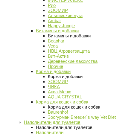
МИСТЕР АЛЕКС
Рио
ЗООМИР
Альпийские луга
Ambar
Happy Jungle
Витамины и добавки
Витамины и добавки
Beaphar
Veda
НВЦ Агроветзащита
Вит-Актив
Деревенские лакомства
Прочие
Корма и добавки
Корма и добавки
ЗООМИР
ЧИКА
Аква-Меню
AQUA CRYSTAL
Корма для кошек и собак
Корма для кошек и собак
Baurenhof
Зоогурман Breeder`s way Vet Diet
Наполнители для туалетов
Наполнители для туалетов
Наполнители