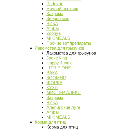
Padovan
Ночной охотник
Закрома
Зверье мое
ЧИКА
Ambar
Zoonya
MIKIMEALS
Прочие вет.препараты
Лакомства для грызунов
Лакомства для грызунов
Jack&King
Happy Jungle
LITTLE ONE
ВАКА
ЗООМИР
ЖОРКА
КУЗЯ
МИСТЕР АЛЕКС
Закрома
ЧИКА
Альпийские луга
Ambar
MIKIMEALS
Корма для птиц
Корма для птиц