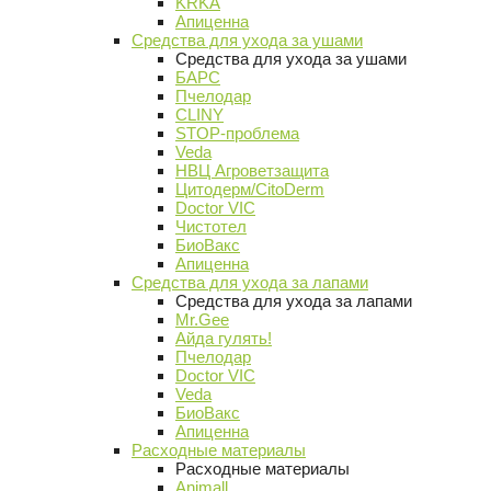
KRKA
Апиценна
Средства для ухода за ушами
Средства для ухода за ушами
БАРС
Пчелодар
CLINY
STOP-проблема
Veda
НВЦ Агроветзащита
Цитодерм/CitoDerm
Doctor VIC
Чистотел
БиоВакс
Апиценна
Средства для ухода за лапами
Средства для ухода за лапами
Mr.Gee
Айда гулять!
Пчелодар
Doctor VIC
Veda
БиоВакс
Апиценна
Расходные материалы
Расходные материалы
Animall