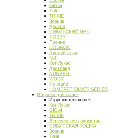
Doglike
GiGwi
Safe
TRIXIE
Зооник
Дарэлл
СИБИРСКИЙ ПЕС
NOBBY
Прочие
DOGMAN
Чистый котик
№1
Кот Лукас
Дарэленд
NUNBELL
WOGY
No brand
HOMEPET SILVER SERIES
Игрушки для кошек
Игрушки для кошек
Кот Лукас
GiGwi
TRIXIE
Деревенские лакомства
СИБИРСКАЯ КОШКА
Зооник
TitBit