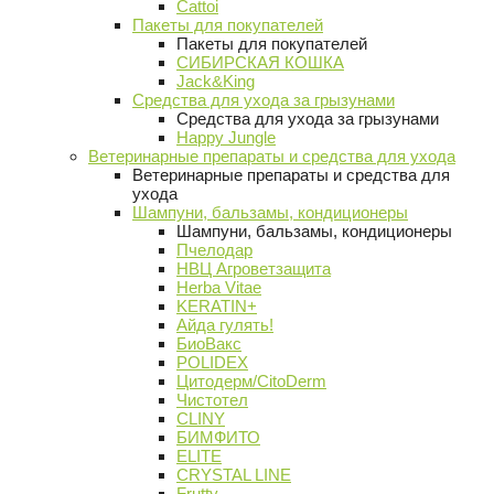
Cattoi
Пакеты для покупателей
Пакеты для покупателей
СИБИРСКАЯ КОШКА
Jack&King
Средства для ухода за грызунами
Средства для ухода за грызунами
Happy Jungle
Ветеринарные препараты и средства для ухода
Ветеринарные препараты и средства для
ухода
Шампуни, бальзамы, кондиционеры
Шампуни, бальзамы, кондиционеры
Пчелодар
НВЦ Агроветзащита
Herba Vitae
KERATIN+
Айда гулять!
БиоВакс
POLIDEX
Цитодерм/CitoDerm
Чистотел
CLINY
БИМФИТО
ELITE
CRYSTAL LINE
Frutty