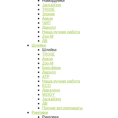
Намордники
Jack&King
TRIXIE
Зооник
Аркон
ЧИП
Дарэлл
Наша ручная работа
Zoo-M
ДВ
Шлейки
Шлейки
TRIXIE
Аркон
Zoo-M
Биосфера
Дарэлл
АТР
Наша ручная работа
ECO
Дарэленд
WOGY
Jack&King
ДВ
Прочие вет.препараты
Ринговки
Ринговки