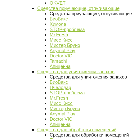
OKVET
Средства приучающие, отпугивающие
Средства приучающие, отпугивающие
БиоВакс
Химола
STOP-проблема
Mr.Fresh
Мисс Кисс
Мистер Бруно
Anymal Play
Doctor VIC
Tamachi
Апиценна
Средства для уничтожения запахов
Средства для уничтожения запахов
БиоВакс
Пчелодар
STOP-проблема
Mr.Fresh
Мисс Кисс
Мистер Бруно
Anymal Play
Doctor VIC
Апиценна
Средства для обработки помещений
Средства для обработки помещений