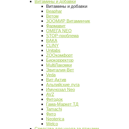
Витамины и добавки
Витамины и добавки
Beaphar
Ветом
ЗООМИР Витаминчик
Фармавит
ОМЕГА NEO
STOP-проблема
ВАКА
CLINY
Unitabs
ZOOкомфорт
Биокорректор
MultiЛакомки
Эвиталия-Вет
Veda
Вит-Актив
Альпийские луга
Имунозал Neo
AVZ
Фитодок
Гама-Маркет ТД
Tamachi
Фито
Neoterica
Welco
Средства для ухода за птицами