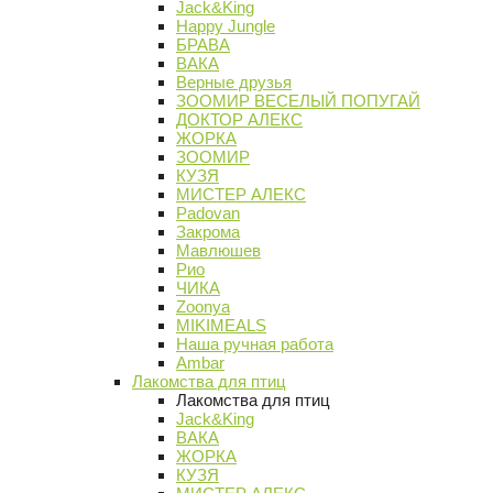
Jack&King
Happy Jungle
БРАВА
ВАКА
Верные друзья
ЗООМИР ВЕСЕЛЫЙ ПОПУГАЙ
ДОКТОР АЛЕКС
ЖОРКА
ЗООМИР
КУЗЯ
МИСТЕР АЛЕКС
Padovan
Закрома
Мавлюшев
Рио
ЧИКА
Zoonya
MIKIMEALS
Наша ручная работа
Ambar
Лакомства для птиц
Лакомства для птиц
Jack&King
ВАКА
ЖОРКА
КУЗЯ