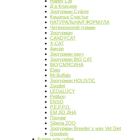
Happy Cat
Д-р Клаудер
Зоогурман Суфле
Кошачье Счастье
НАТУРАЛЬНАЯ ФОРМУЛА
Четвероногий гурман
Зоогурман
CANDYCAT
X-CAT
Амурр
Зоогурман пауч
Зоогурман BIG CAT
ВКУСМЯСИНА
Elato
Mr.Buffalo
Зоогурман HOLISTIC
Zoodiet
LEO&LUCY
Petibon
ENSO
P.E.P.P.O.
ЕМ ДО ДНА
Прочие
Siberia ZOO
Зоогурман Breeder`s way Vet Diet
Goodwin
Корма для собак