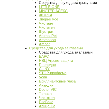
Средства для ухода за грызунами
LITTLE ONE
МИСТЕР АЛЕКС
ЖОРКА
Зверье мое
Чистайл
Чистотел
Шустрик
AromatiPet
Aromaticat
Ambar
Средства для ухода за глазами
Средства для ухода за глазами
БАРС
НВЦ Агроветзащита
Пчелодар
CLINY
STOP-проблема
Veda
Бриллиантовые глаза
Анандин
Doctor VIC
Tamachi
Чистотел
БиоВакс
Апиценна