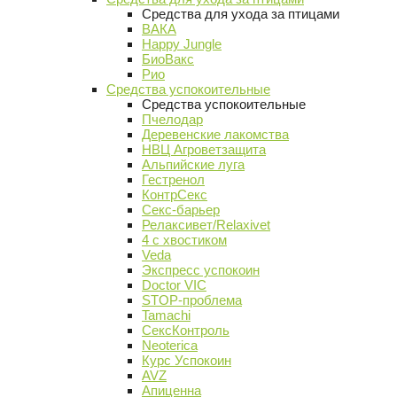
Средства для ухода за птицами
ВАКА
Happy Jungle
БиоВакс
Рио
Средства успокоительные
Средства успокоительные
Пчелодар
Деревенские лакомства
НВЦ Агроветзащита
Альпийские луга
Гестренол
КонтрСекс
Секс-барьер
Релаксивет/Relaxivet
4 с хвостиком
Veda
Экспресс успокоин
Doctor VIC
STOP-проблема
Tamachi
СексКонтроль
Neoterica
Курс Успокоин
AVZ
Апиценна