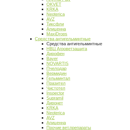
OKVET
KRKA
Neoterica
AVZ
Тиксфли
Апиценна
MaxiDrops
Средства антигельминтные
Средства антигельминтные
НВЦ Агроветзащита
Дирофен
Bayer
NOVARTIS
Пчелодар
Вермидин
Гельминтал
Празител
Чистотел
Inspector
Supramil
Диронет
KRKA
Neoterica
AVZ
Апиценна
Прочие вет.препараты