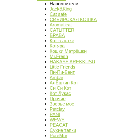
Наполнители
Jack&King
Cat safe
СИБИРСКАЯ КОШКА
Aromaticat
CATLITTER
БРАВА
Кот в лотке
Котяра
Кошки Матрёшки
Mr.Fresh
HAKASE AREKKUSU
Little Friends
Пи-Пи-Бент
Ambar
АлЁшкин Кот
Си Си Кэт
Кот Лукас
Прочие
Зверье мое
Petclay
PANI
WEWE
PEACAT
Сухие тапки
PureMur