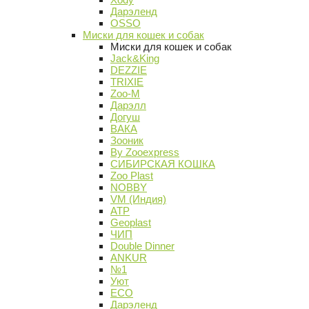
Дарэленд
OSSO
Миски для кошек и собак
Миски для кошек и собак
Jack&King
DEZZIE
TRIXIE
Zoo-M
Дарэлл
Догуш
ВАКА
Зооник
By Zooexpress
СИБИРСКАЯ КОШКА
Zoo Plast
NOBBY
VM (Индия)
АТР
Geoplast
ЧИП
Double Dinner
ANKUR
№1
Уют
ECO
Дарэленд