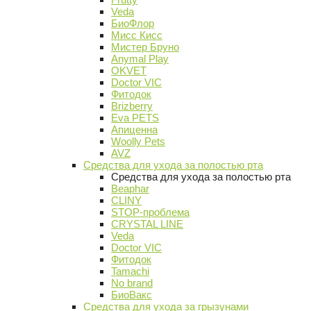
Veda
БиоФлор
Мисс Кисс
Мистер Бруно
Anymal Play
OKVET
Doctor VIC
Фитодок
Brizberry
Eva PETS
Апиценна
Woolly Pets
AVZ
Средства для ухода за полостью рта
Средства для ухода за полостью рта
Beaphar
CLINY
STOP-проблема
CRYSTAL LINE
Veda
Doctor VIC
Фитодок
Tamachi
No brand
БиоВакс
Средства для ухода за грызунами