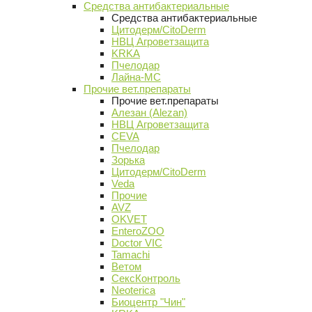
Средства антибактериальные
Средства антибактериальные
Цитодерм/CitoDerm
НВЦ Агроветзащита
KRKA
Пчелодар
Лайна-МС
Прочие вет.препараты
Прочие вет.препараты
Алезан (Alezan)
НВЦ Агроветзащита
CEVA
Пчелодар
Зорька
Цитодерм/CitoDerm
Veda
Прочие
AVZ
OKVET
EnteroZOO
Doctor VIC
Tamachi
Ветом
СексКонтроль
Neoterica
Биоцентр "Чин"