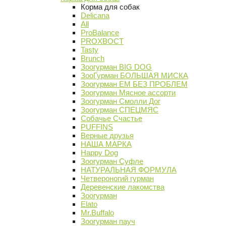
Корма для собак
Delicana
All
ProBalance
PROХВОСТ
Tasty
Brunch
Зоогурман BIG DOG
ЗооГурман БОЛЬШАЯ МИСКА
Зоогурман ЕМ БЕЗ ПРОБЛЕМ
Зоогурман Мясное ассорти
Зоогурман Смолли Дог
Зоогурман СПЕЦМЯС
Собачье Счастье
PUFFINS
Верные друзья
НАША МАРКА
Happy Dog
Зоогурман Суфле
НАТУРАЛЬНАЯ ФОРМУЛА
Четвероногий гурман
Деревенские лакомства
Зоогурман
Elato
Mr.Buffalo
Зоогурман пауч