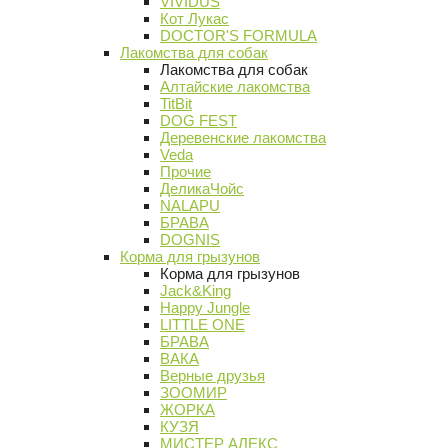
VIVIDUS
Кот Лукас
DOCTOR'S FORMULA
Лакомства для собак
Лакомства для собак
Алтайские лакомства
TitBit
DOG FEST
Деревенские лакомства
Veda
Прочие
ДеликаЧойс
NALAPU
БРАВА
DOGNIS
Корма для грызунов
Корма для грызунов
Jack&King
Happy Jungle
LITTLE ONE
БРАВА
ВАКА
Верные друзья
ЗООМИР
ЖОРКА
КУЗЯ
МИСТЕР АЛЕКС