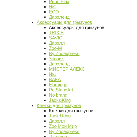
Penn Plax
№1
ECO
Дарэленд
Аксессуары для грызунов
Аксессуары для грызунов
TRIXIE
SAVIC
Дарэлл
Zoo-M
By Zooexpress
Зооник
Дарэленд
МИСТЕР АЛЕКС
№1
ВАКА
Flamingo
PetStandArt
No brand
Jack&King
Клетки для грызунов
Клетки для грызунов
Jack&King
Дарэлл
Zoo Мой Мир
By Zooexpress
Дарэленд