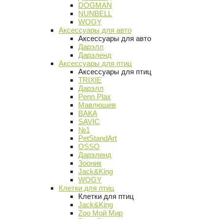
DOGMAN
NUNBELL
WOGY
Аксессуары для авто
Аксессуары для авто
Дарэлл
Дарэленд
Аксессуары для птиц
Аксессуары для птиц
TRIXIE
Дарэлл
Penn Plax
Мавлюшев
ВАКА
SAVIC
№1
PetStandArt
OSSO
Дарэленд
Зооник
Jack&King
WOGY
Клетки для птиц
Клетки для птиц
Jack&King
Zoo Мой Мир