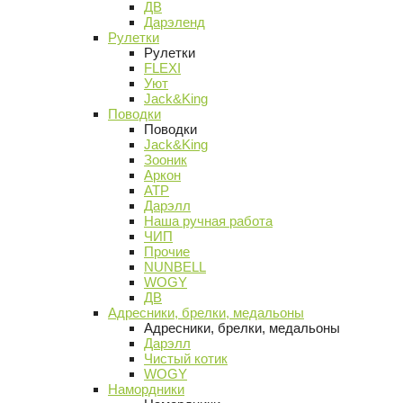
ДВ
Дарэленд
Рулетки
Рулетки
FLEXI
Уют
Jack&King
Поводки
Поводки
Jack&King
Зооник
Аркон
АТР
Дарэлл
Наша ручная работа
ЧИП
Прочие
NUNBELL
WOGY
ДВ
Адресники, брелки, медальоны
Адресники, брелки, медальоны
Дарэлл
Чистый котик
WOGY
Намордники