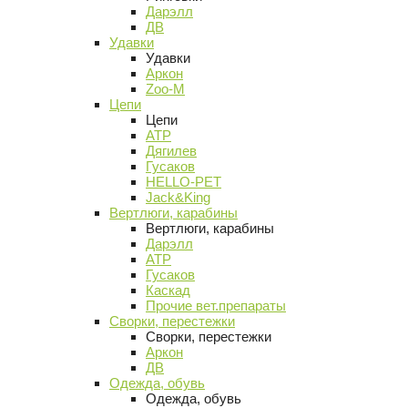
Дарэлл
ДВ
Удавки
Удавки
Аркон
Zoo-M
Цепи
Цепи
АТР
Дягилев
Гусаков
HELLO-PET
Jack&King
Вертлюги, карабины
Вертлюги, карабины
Дарэлл
АТР
Гусаков
Каскад
Прочие вет.препараты
Сворки, перестежки
Сворки, перестежки
Аркон
ДВ
Одежда, обувь
Одежда, обувь