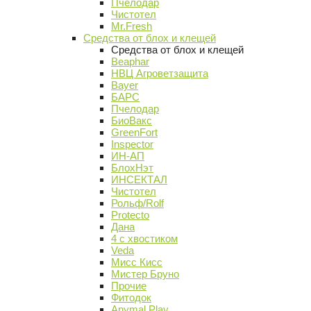
Пчелодар
Чистотел
Mr.Fresh
Средства от блох и клещей
Средства от блох и клещей
Beaphar
НВЦ Агроветзащита
Bayer
БАРС
Пчелодар
БиоВакс
GreenFort
Inspector
ИН-АП
БлохНэт
ИНСЕКТАЛ
Чистотел
Рольф/Rolf
Protecto
Дана
4 с хвостиком
Veda
Мисс Кисс
Мистер Бруно
Прочие
Фитодок
Anymal Play