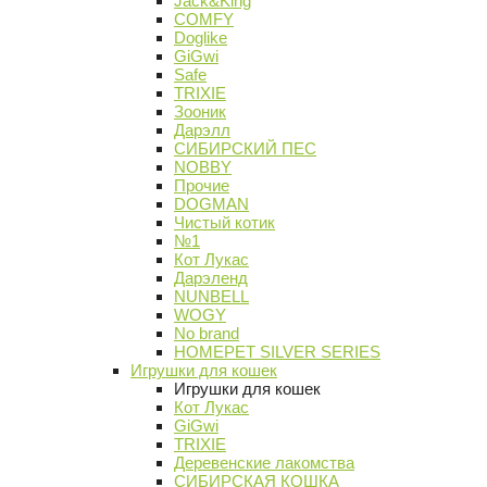
Jack&King
COMFY
Doglike
GiGwi
Safe
TRIXIE
Зооник
Дарэлл
СИБИРСКИЙ ПЕС
NOBBY
Прочие
DOGMAN
Чистый котик
№1
Кот Лукас
Дарэленд
NUNBELL
WOGY
No brand
HOMEPET SILVER SERIES
Игрушки для кошек
Игрушки для кошек
Кот Лукас
GiGwi
TRIXIE
Деревенские лакомства
СИБИРСКАЯ КОШКА