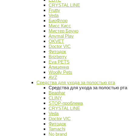
CRYSTAL LINE
Frutty
Veda
БиоФлор
Мисс Кисс
Мистер Бруно
Anymal Play
OKVET
Doctor VIC
Фитодок
Brizberry
Eva PETS
Апиценна
Woolly Pets
AVZ
Средства для ухода за полостью рта
Средства для ухода за полостью рта
Beaphar
CLINY
STOP-проблема
CRYSTAL LINE
Veda
Doctor VIC
Фитодок
Tamachi
No brand