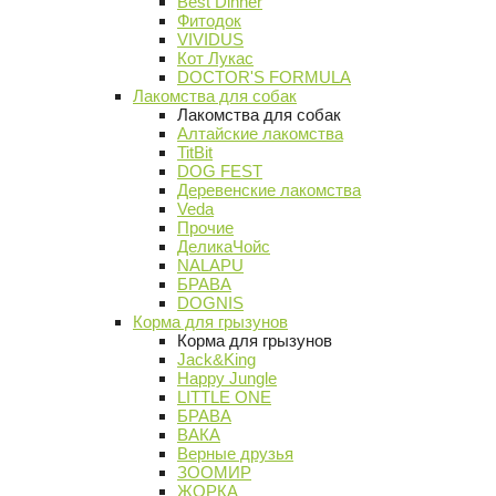
Best Dinner
Фитодок
VIVIDUS
Кот Лукас
DOCTOR'S FORMULA
Лакомства для собак
Лакомства для собак
Алтайские лакомства
TitBit
DOG FEST
Деревенские лакомства
Veda
Прочие
ДеликаЧойс
NALAPU
БРАВА
DOGNIS
Корма для грызунов
Корма для грызунов
Jack&King
Happy Jungle
LITTLE ONE
БРАВА
ВАКА
Верные друзья
ЗООМИР
ЖОРКА