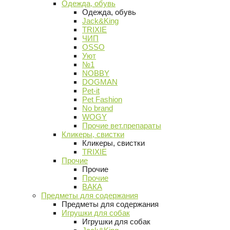
Одежда, обувь
Одежда, обувь
Jack&King
TRIXIE
ЧИП
OSSO
Уют
№1
NOBBY
DOGMAN
Pet-it
Pet Fashion
No brand
WOGY
Прочие вет.препараты
Кликеры, свистки
Кликеры, свистки
TRIXIE
Прочие
Прочие
Прочие
ВАКА
Предметы для содержания
Предметы для содержания
Игрушки для собак
Игрушки для собак