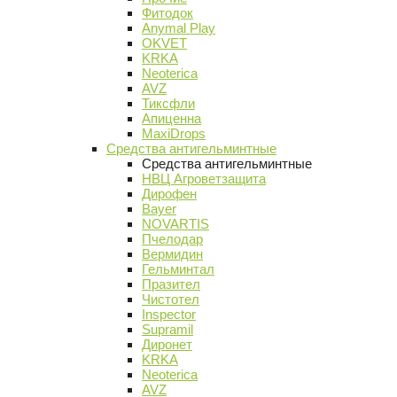
Фитодок
Anymal Play
OKVET
KRKA
Neoterica
AVZ
Тиксфли
Апиценна
MaxiDrops
Средства антигельминтные
Средства антигельминтные
НВЦ Агроветзащита
Дирофен
Bayer
NOVARTIS
Пчелодар
Вермидин
Гельминтал
Празител
Чистотел
Inspector
Supramil
Диронет
KRKA
Neoterica
AVZ