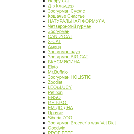
Happy Cat
Д-р Клаудер
Зоогурман Суфле
Кошачье Счастье
НАТУРАЛЬНАЯ ФОРМУЛА
Четвероногий гурман
Зоогурман
CANDYCAT
X-CAT
Амурр
Зоогурман пауч
Зоогурман BIG CAT
ВКУСМЯСИНА
Elato
Mr.Buffalo
Зоогурман HOLISTIC
Zoodiet
LEO&LUCY
Petibon
ENSO
P.E.P.P.O.
ЕМ ДО ДНА
Прочие
Siberia ZOO
Зоогурман Breeder`s way Vet Diet
Goodwin
PROFIFEED