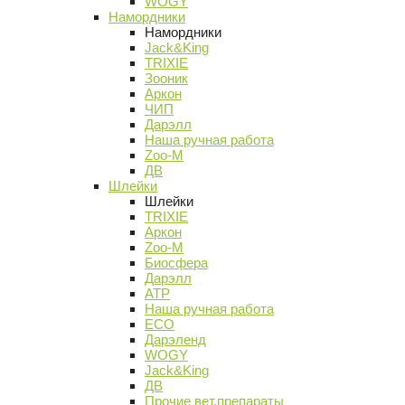
WOGY
Намордники
Намордники
Jack&King
TRIXIE
Зооник
Аркон
ЧИП
Дарэлл
Наша ручная работа
Zoo-M
ДВ
Шлейки
Шлейки
TRIXIE
Аркон
Zoo-M
Биосфера
Дарэлл
АТР
Наша ручная работа
ECO
Дарэленд
WOGY
Jack&King
ДВ
Прочие вет.препараты