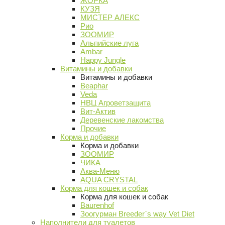
ЖОРКА
КУЗЯ
МИСТЕР АЛЕКС
Рио
ЗООМИР
Альпийские луга
Ambar
Happy Jungle
Витамины и добавки
Витамины и добавки
Beaphar
Veda
НВЦ Агроветзащита
Вит-Актив
Деревенские лакомства
Прочие
Корма и добавки
Корма и добавки
ЗООМИР
ЧИКА
Аква-Меню
AQUA CRYSTAL
Корма для кошек и собак
Корма для кошек и собак
Baurenhof
Зоогурман Breeder`s way Vet Diet
Наполнители для туалетов