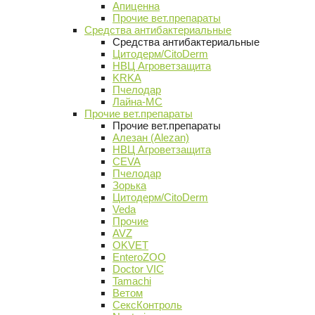
Апиценна
Прочие вет.препараты
Средства антибактериальные
Средства антибактериальные
Цитодерм/CitoDerm
НВЦ Агроветзащита
KRKA
Пчелодар
Лайна-МС
Прочие вет.препараты
Прочие вет.препараты
Алезан (Alezan)
НВЦ Агроветзащита
CEVA
Пчелодар
Зорька
Цитодерм/CitoDerm
Veda
Прочие
AVZ
OKVET
EnteroZOO
Doctor VIC
Tamachi
Ветом
СексКонтроль