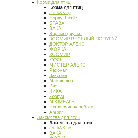
Корма для птиц
Корма для птиц
Jack&King
Happy Jungle
БРАВА
ВАКА
Верные друзья
ЗООМИР ВЕСЕЛЫЙ ПОПУГАЙ
ДОКТОР АЛЕКС
ЖОРКА
ЗООМИР
КУЗЯ
МИСТЕР АЛЕКС
Padovan
Закрома
Мавлюшев
Рио
ЧИКА
Zoonya
MIKIMEALS
Наша ручная работа
Ambar
Лакомства для птиц
Лакомства для птиц
Jack&King
ВАКА