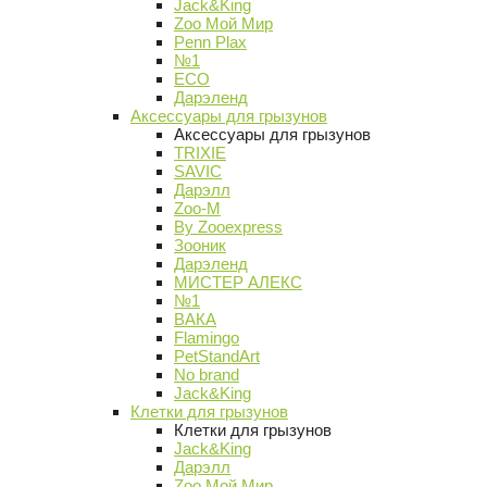
Jack&King
Zoo Мой Мир
Penn Plax
№1
ECO
Дарэленд
Аксессуары для грызунов
Аксессуары для грызунов
TRIXIE
SAVIC
Дарэлл
Zoo-M
By Zooexpress
Зооник
Дарэленд
МИСТЕР АЛЕКС
№1
ВАКА
Flamingo
PetStandArt
No brand
Jack&King
Клетки для грызунов
Клетки для грызунов
Jack&King
Дарэлл
Zoo Мой Мир