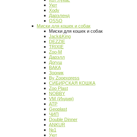
Уют
Xody
Дарэленд
OSSO
Миски для кошек и собак
Миски для кошек и собак
Jack&King
DEZZIE
TRIXIE
Zoo-M
Дарэлл
Догуш
ВАКА
Зооник
By Zooexpress
СИБИРСКАЯ КОШКА
Zoo Plast
NOBBY
VM (Индия)
АТР
Geoplast
ЧИП
Double Dinner
ANKUR
№1
Уют