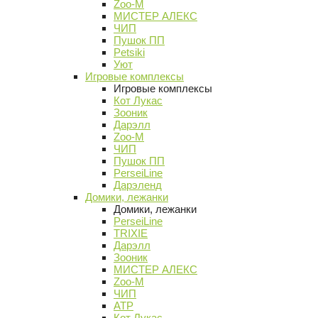
Zoo-M
МИСТЕР АЛЕКС
ЧИП
Пушок ПП
Petsiki
Уют
Игровые комплексы
Игровые комплексы
Кот Лукас
Зооник
Дарэлл
Zoo-M
ЧИП
Пушок ПП
PerseiLine
Дарэленд
Домики, лежанки
Домики, лежанки
PerseiLine
TRIXIE
Дарэлл
Зооник
МИСТЕР АЛЕКС
Zoo-M
ЧИП
АТР
Кот Лукас