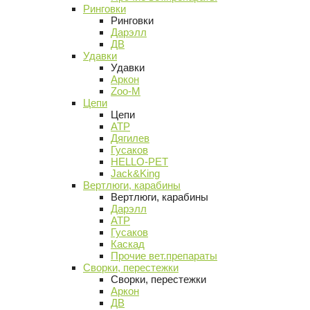
Ринговки
Ринговки
Дарэлл
ДВ
Удавки
Удавки
Аркон
Zoo-M
Цепи
Цепи
АТР
Дягилев
Гусаков
HELLO-PET
Jack&King
Вертлюги, карабины
Вертлюги, карабины
Дарэлл
АТР
Гусаков
Каскад
Прочие вет.препараты
Сворки, перестежки
Сворки, перестежки
Аркон
ДВ