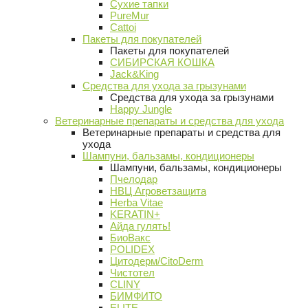
Сухие тапки
PureMur
Cattoi
Пакеты для покупателей
Пакеты для покупателей
СИБИРСКАЯ КОШКА
Jack&King
Средства для ухода за грызунами
Средства для ухода за грызунами
Happy Jungle
Ветеринарные препараты и средства для ухода
Ветеринарные препараты и средства для
ухода
Шампуни, бальзамы, кондиционеры
Шампуни, бальзамы, кондиционеры
Пчелодар
НВЦ Агроветзащита
Herba Vitae
KERATIN+
Айда гулять!
БиоВакс
POLIDEX
Цитодерм/CitoDerm
Чистотел
CLINY
БИМФИТО
ELITE