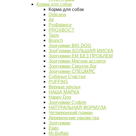
Корма для собак
Корма для собак
Delicana
All
ProBalance
PROХВОСТ
Tasty
Brunch
Зоогурман BIG DOG
ЗооГурман БОЛЬШАЯ МИСКА
Зоогурман ЕМ БЕЗ ПРОБЛЕМ
Зоогурман Мясное ассорти
Зоогурман Смолли Дог
Зоогурман СПЕЦМЯС
Собачье Счастье
PUFFINS
Верные друзья
НАША МАРКА
Happy Dog
Зоогурман Суфле
НАТУРАЛЬНАЯ ФОРМУЛА
Четвероногий гурман
Деревенские лакомства
Зоогурман
Elato
Mr.Buffalo