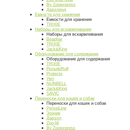
By Zooexpress
Дарэленд
Емкости для хранения
Емкости для хранения
TRIXIE
Наборы для вскармливания
Наборы для вскармливания
Beaphar
TRIXIE
Jack&King
Оборудование для содержания
Оборудование для содержания
TRIXIE
Рольф/Rolf
Protecto
Уют
NUNBELL
Jack&King
SAVIC
Переноски для кошек и собак
Переноски для кошек и собак
PerseiLine
Зооник
Дарэлл
Zoo-M
By Zooexpress