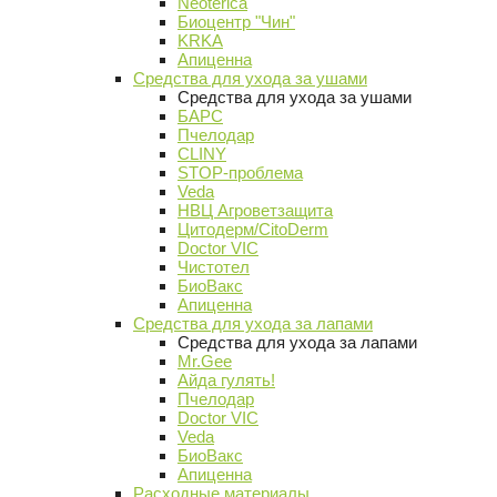
Neoterica
Биоцентр "Чин"
KRKA
Апиценна
Средства для ухода за ушами
Средства для ухода за ушами
БАРС
Пчелодар
CLINY
STOP-проблема
Veda
НВЦ Агроветзащита
Цитодерм/CitoDerm
Doctor VIC
Чистотел
БиоВакс
Апиценна
Средства для ухода за лапами
Средства для ухода за лапами
Mr.Gee
Айда гулять!
Пчелодар
Doctor VIC
Veda
БиоВакс
Апиценна
Расходные материалы