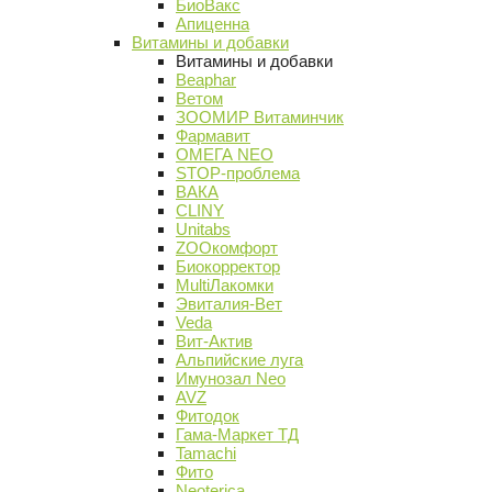
БиоВакс
Апиценна
Витамины и добавки
Витамины и добавки
Beaphar
Ветом
ЗООМИР Витаминчик
Фармавит
ОМЕГА NEO
STOP-проблема
ВАКА
CLINY
Unitabs
ZOOкомфорт
Биокорректор
MultiЛакомки
Эвиталия-Вет
Veda
Вит-Актив
Альпийские луга
Имунозал Neo
AVZ
Фитодок
Гама-Маркет ТД
Tamachi
Фито
Neoterica