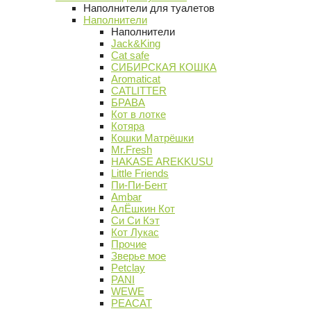
Наполнители для туалетов
Наполнители
Наполнители
Jack&King
Cat safe
СИБИРСКАЯ КОШКА
Aromaticat
CATLITTER
БРАВА
Кот в лотке
Котяра
Кошки Матрёшки
Mr.Fresh
HAKASE AREKKUSU
Little Friends
Пи-Пи-Бент
Ambar
АлЁшкин Кот
Си Си Кэт
Кот Лукас
Прочие
Зверье мое
Petclay
PANI
WEWE
PEACAT