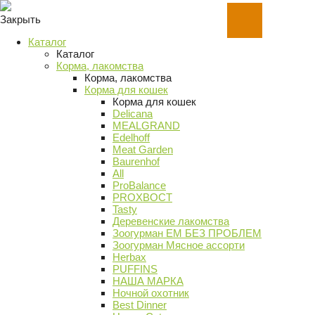
Закрыть
Каталог
Каталог
Корма, лакомства
Корма, лакомства
Корма для кошек
Корма для кошек
Delicana
MEALGRAND
Edelhoff
Meat Garden
Baurenhof
All
ProBalance
PROХВОСТ
Tasty
Деревенские лакомства
Зоогурман ЕМ БЕЗ ПРОБЛЕМ
Зоогурман Мясное ассорти
Herbax
PUFFINS
НАША МАРКА
Ночной охотник
Best Dinner