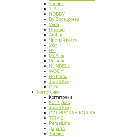
Зооник
TitBit
NOBBY
By Zooexpress
Veda
Прочие
Ambar
Чистый котик
Уют
№1
Mr.Alex
Petsona
NUNBELL
WOGY
No brand
Jack&King
GiGi
Когтеточки
Когтеточки
Кот Лукас
Jack&King
СИБИРСКАЯ КОШКА
TRIXIE
PerseiLine
Дарэлл
Зооник