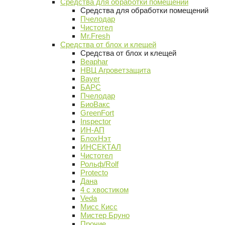
Средства для обработки помещений
Средства для обработки помещений
Пчелодар
Чистотел
Mr.Fresh
Средства от блох и клещей
Средства от блох и клещей
Beaphar
НВЦ Агроветзащита
Bayer
БАРС
Пчелодар
БиоВакс
GreenFort
Inspector
ИН-АП
БлохНэт
ИНСЕКТАЛ
Чистотел
Рольф/Rolf
Protecto
Дана
4 с хвостиком
Veda
Мисс Кисс
Мистер Бруно
Прочие