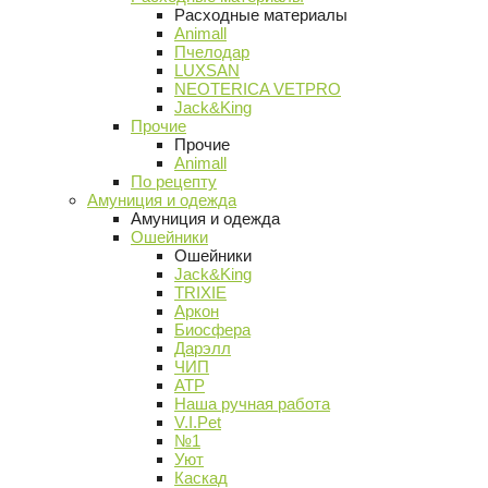
Расходные материалы
Animall
Пчелодар
LUXSAN
NEOTERICA VETPRO
Jack&King
Прочие
Прочие
Animall
По рецепту
Амуниция и одежда
Амуниция и одежда
Ошейники
Ошейники
Jack&King
TRIXIE
Аркон
Биосфера
Дарэлл
ЧИП
АТР
Наша ручная работа
V.I.Pet
№1
Уют
Каскад