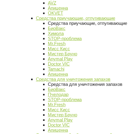
AVZ
Апиценна
OKVET
Средства приучающие, отпугивающие
Средства приучающие, отпугивающие
БиоВакс
Химола
STOP-проблема
Mr.Fresh
Мисс Кисс
Мистер Бруно
Anymal Play
Doctor VIC
Tamachi
Апиценна
Средства для уничтожения запахов
Средства для уничтожения запахов
БиоВакс
Пчелодар
STOP-проблема
Mr.Fresh
Мисс Кисс
Мистер Бруно
Anymal Play
Doctor VIC
Апиценна