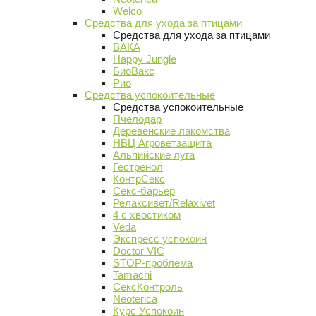
Welco
Средства для ухода за птицами
Средства для ухода за птицами
ВАКА
Happy Jungle
БиоВакс
Рио
Средства успокоительные
Средства успокоительные
Пчелодар
Деревенские лакомства
НВЦ Агроветзащита
Альпийские луга
Гестренол
КонтрСекс
Секс-барьер
Релаксивет/Relaxivet
4 с хвостиком
Veda
Экспресс успокоин
Doctor VIC
STOP-проблема
Tamachi
СексКонтроль
Neoterica
Курс Успокоин