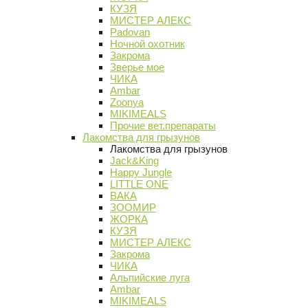
КУЗЯ
МИСТЕР АЛЕКС
Padovan
Ночной охотник
Закрома
Зверье мое
ЧИКА
Ambar
Zoonya
MIKIMEALS
Прочие вет.препараты
Лакомства для грызунов
Лакомства для грызунов
Jack&King
Happy Jungle
LITTLE ONE
ВАКА
ЗООМИР
ЖОРКА
КУЗЯ
МИСТЕР АЛЕКС
Закрома
ЧИКА
Альпийские луга
Ambar
MIKIMEALS