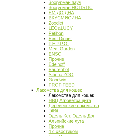
Зоогурман пауч
Зоогурман HOLISTIC
ЕМ ДО ДНА
ВКУСМЯСИНА
Zoodiet
LEO&LUCY
Petibon
Best Dinner
P.E.P.P.O.
Meat Garden
ENSO
Прочие
Edelhoff
Baurenhof
Siberia ZOO
Goodwin
PROFIFEED
Лакомства для кошек
Лакомства для кошек
НВЦ Агроветзащита
Деревенские лакомства
TitBit
Эдель Кет, Эдель Дог
Альпийские луга
Прочие
4 с хвостиком