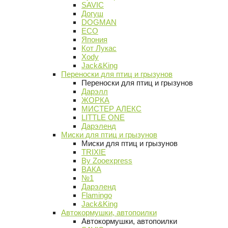
SAVIC
Догуш
DOGMAN
ECO
Япония
Кот Лукас
Xody
Jack&King
Переноски для птиц и грызунов
Переноски для птиц и грызунов
Дарэлл
ЖОРКА
МИСТЕР АЛЕКС
LITTLE ONE
Дарэленд
Миски для птиц и грызунов
Миски для птиц и грызунов
TRIXIE
By Zooexpress
ВАКА
№1
Дарэленд
Flamingo
Jack&King
Автокормушки, автопоилки
Автокормушки, автопоилки