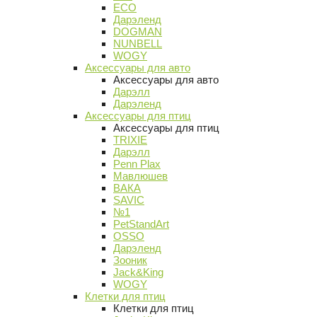
ECO
Дарэленд
DOGMAN
NUNBELL
WOGY
Аксессуары для авто
Аксессуары для авто
Дарэлл
Дарэленд
Аксессуары для птиц
Аксессуары для птиц
TRIXIE
Дарэлл
Penn Plax
Мавлюшев
ВАКА
SAVIC
№1
PetStandArt
OSSO
Дарэленд
Зооник
Jack&King
WOGY
Клетки для птиц
Клетки для птиц