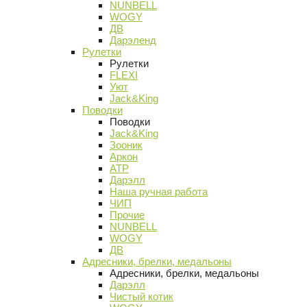
NUNBELL
WOGY
ДВ
Дарэленд
Рулетки
Рулетки
FLEXI
Уют
Jack&King
Поводки
Поводки
Jack&King
Зооник
Аркон
АТР
Дарэлл
Наша ручная работа
ЧИП
Прочие
NUNBELL
WOGY
ДВ
Адресники, брелки, медальоны
Адресники, брелки, медальоны
Дарэлл
Чистый котик