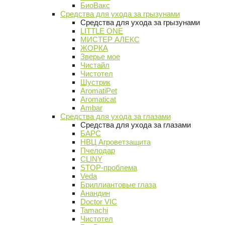
БиоВакс
Средства для ухода за грызунами
Средства для ухода за грызунами
LITTLE ONE
МИСТЕР АЛЕКС
ЖОРКА
Зверье мое
Чистайл
Чистотел
Шустрик
AromatiPet
Aromaticat
Ambar
Средства для ухода за глазами
Средства для ухода за глазами
БАРС
НВЦ Агроветзащита
Пчелодар
CLINY
STOP-проблема
Veda
Бриллиантовые глаза
Анандин
Doctor VIC
Tamachi
Чистотел