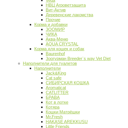
Veda
НВЦ Агроветзащита
Вит-Актив
Деревенские лакомства
Прочие
Корма и добавки
ЗООМИР
ЧИКА
Аква-Меню
AQUA CRYSTAL
Корма для кошек и собак
Baurenhof
Зоогурман Breeder`s way Vet Diet
Наполнители для туалетов
Наполнители
Jack&King
Cat safe
СИБИРСКАЯ КОШКА
Aromaticat
CATLITTER
БРАВА
Кот в лотке
Котяра
Кошки Матрёшки
Mr.Fresh
HAKASE AREKKUSU
Little Friends