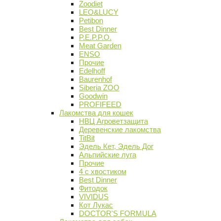
Zoodiet
LEO&LUCY
Petibon
Best Dinner
P.E.P.P.O.
Meat Garden
ENSO
Прочие
Edelhoff
Baurenhof
Siberia ZOO
Goodwin
PROFIFEED
Лакомства для кошек
НВЦ Агроветзащита
Деревенские лакомства
TitBit
Эдель Кет, Эдель Дог
Альпийские луга
Прочие
4 с хвостиком
Best Dinner
Фитодок
VIVIDUS
Кот Лукас
DOCTOR'S FORMULA