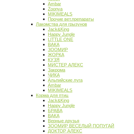
Ambar
Zoonya
MIKIMEALS
Прочие вет.препараты
Лакомства для грызунов
Jack&King
Happy Jungle
LITTLE ONE
ВАКА
ЗООМИР
ЖОРКА
КУЗЯ
МИСТЕР АЛЕКС
Закрома
ЧИКА
Альпийские луга
Ambar
MIKIMEALS
Корма для птиц
Jack&King
Happy Jungle
БРАВА
ВАКА
Верные друзья
ЗООМИР ВЕСЕЛЫЙ ПОПУГАЙ
ДОКТОР АЛЕКС