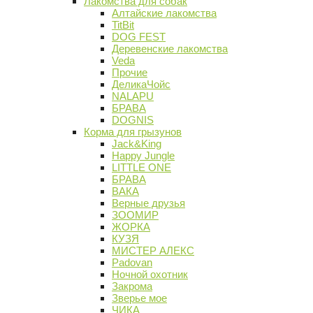
Лакомства для собак
Алтайские лакомства
TitBit
DOG FEST
Деревенские лакомства
Veda
Прочие
ДеликаЧойс
NALAPU
БРАВА
DOGNIS
Корма для грызунов
Jack&King
Happy Jungle
LITTLE ONE
БРАВА
ВАКА
Верные друзья
ЗООМИР
ЖОРКА
КУЗЯ
МИСТЕР АЛЕКС
Padovan
Ночной охотник
Закрома
Зверье мое
ЧИКА