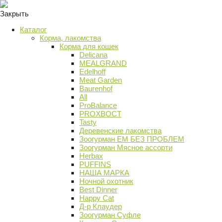
Закрыть
Каталог
Корма, лакомства
Корма для кошек
Delicana
MEALGRAND
Edelhoff
Meat Garden
Baurenhof
All
ProBalance
PROХВОСТ
Tasty
Деревенские лакомства
Зоогурман ЕМ БЕЗ ПРОБЛЕМ
Зоогурман Мясное ассорти
Herbax
PUFFINS
НАША МАРКА
Ночной охотник
Best Dinner
Happy Cat
Д-р Клаудер
Зоогурман Суфле