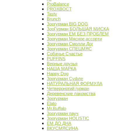
ProBalance
PROХВОСТ
Tasty
Brunch
Зоогурман BIG DOG
ЗооГурман БОЛЬШАЯ МИСКА
Зоогурман ЕМ БЕЗ ПРОБЛЕМ
Зоогурман Мясное ассорти
Зоогурман Смолли Дог
Зоогурман СПЕЦМЯС
Собачье Счастье
PUFFINS
Верные друзья
НАША МАРКА
Happy Dog
Зоогурман Суфле
НАТУРАЛЬНАЯ ФОРМУЛА
Четвероногий гурман
Деревенские лакомства
Зоогурман
Elato
Mr.Buffalo
Зоогурман пауч
Зоогурман HOLISTIC
ЕМ ДО ДНА
ВКУСМЯСИНА