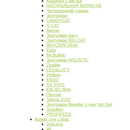
Кошачье Счастье
НАТУРАЛЬНАЯ ФОРМУЛА
Четвероногий гурман
Зоогурман
CANDYCAT
X-CAT
Амурр
Зоогурман пауч
Зоогурман BIG CAT
ВКУСМЯСИНА
Elato
Mr.Buffalo
Зоогурман HOLISTIC
Zoodiet
LEO&LUCY
Petibon
ENSO
P.E.P.P.O.
ЕМ ДО ДНА
Прочие
Siberia ZOO
Зоогурман Breeder`s way Vet Diet
Goodwin
PROFIFEED
Корма для собак
Delicana
All