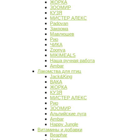
ЖОРКА
ЗООМИР
КУЗЯ
МИСТЕР АЛЕКС
Padovan
Закрома
Мавлюшев
Рио
ЧИКА
Zoonya
MIKIMEALS
Наша ручная работа
Ambar
Лакомства для птиц
Jack&King
ВАКА
ЖОРКА
КУЗЯ
МИСТЕР АЛЕКС
Рио
ЗООМИР
Альпийские луга
Ambar
Happy Jungle
Витамины и добавки
Beaphar