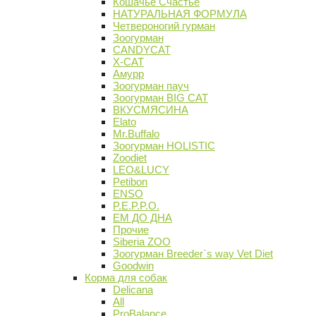
Кошачье Счастье
НАТУРАЛЬНАЯ ФОРМУЛА
Четвероногий гурман
Зоогурман
CANDYCAT
X-CAT
Амурр
Зоогурман пауч
Зоогурман BIG CAT
ВКУСМЯСИНА
Elato
Mr.Buffalo
Зоогурман HOLISTIC
Zoodiet
LEO&LUCY
Petibon
ENSO
P.E.P.P.O.
ЕМ ДО ДНА
Прочие
Siberia ZOO
Зоогурман Breeder`s way Vet Diet
Goodwin
Корма для собак
Delicana
All
ProBalance