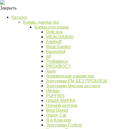
Закрыть
Каталог
Корма, лакомства
Корма для кошек
Delicana
MEALGRAND
Edelhoff
Meat Garden
Baurenhof
All
ProBalance
PROХВОСТ
Tasty
Деревенские лакомства
Зоогурман ЕМ БЕЗ ПРОБЛЕМ
Зоогурман Мясное ассорти
Herbax
PUFFINS
НАША МАРКА
Ночной охотник
Best Dinner
Happy Cat
Д-р Клаудер
Зоогурман Суфле