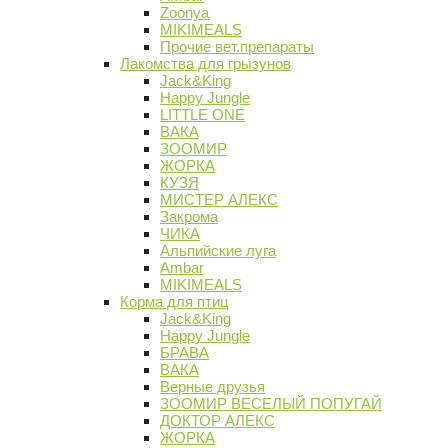
Zoonya
MIKIMEALS
Прочие вет.препараты
Лакомства для грызунов
Jack&King
Happy Jungle
LITTLE ONE
ВАКА
ЗООМИР
ЖОРКА
КУЗЯ
МИСТЕР АЛЕКС
Закрома
ЧИКА
Альпийские луга
Ambar
MIKIMEALS
Корма для птиц
Jack&King
Happy Jungle
БРАВА
ВАКА
Верные друзья
ЗООМИР ВЕСЕЛЫЙ ПОПУГАЙ
ДОКТОР АЛЕКС
ЖОРКА