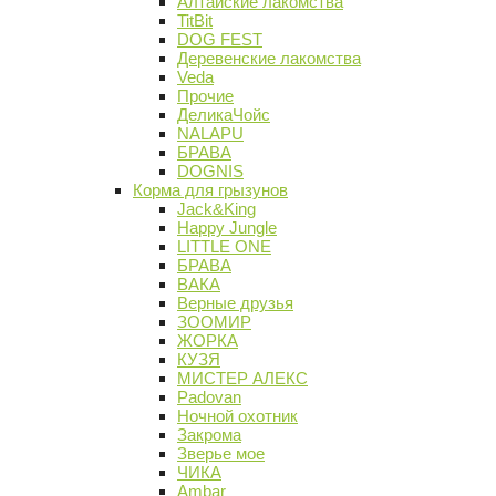
Алтайские лакомства
TitBit
DOG FEST
Деревенские лакомства
Veda
Прочие
ДеликаЧойс
NALAPU
БРАВА
DOGNIS
Корма для грызунов
Jack&King
Happy Jungle
LITTLE ONE
БРАВА
ВАКА
Верные друзья
ЗООМИР
ЖОРКА
КУЗЯ
МИСТЕР АЛЕКС
Padovan
Ночной охотник
Закрома
Зверье мое
ЧИКА
Ambar