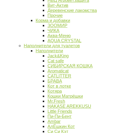
НВЦ Агроветзащита
Вит-Актив
Деревенские лакомства
Прочие
Корма и добавки
ЗООМИР
ЧИКА
Аква-Меню
AQUA CRYSTAL
Наполнители для туалетов
Наполнители
Jack&King
Cat safe
СИБИРСКАЯ КОШКА
Aromaticat
CATLITTER
БРАВА
Кот в лотке
Котяра
Кошки Матрёшки
Mr.Fresh
HAKASE AREKKUSU
Little Friends
Пи-Пи-Бент
Ambar
АлЁшкин Кот
Си Си Кэт