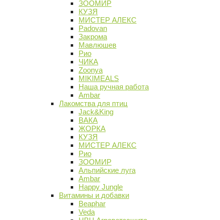
ЗООМИР
КУЗЯ
МИСТЕР АЛЕКС
Padovan
Закрома
Мавлюшев
Рио
ЧИКА
Zoonya
MIKIMEALS
Наша ручная работа
Ambar
Лакомства для птиц
Jack&King
ВАКА
ЖОРКА
КУЗЯ
МИСТЕР АЛЕКС
Рио
ЗООМИР
Альпийские луга
Ambar
Happy Jungle
Витамины и добавки
Beaphar
Veda