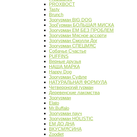
PROХВОСТ
Tasty
Brunch
Зоогурман BIG DOG
ЗооГурман БОЛЬШАЯ МИСКА
Зоогурман ЕМ БЕЗ ПРОБЛЕМ
Зоогурман Мясное ассорти
Зоогурман Смолли Дог
Зоогурман СПЕЦМЯС
Собачье Счастье
PUFFINS
Верные друзья
НАША МАРКА
Happy Dog
Зоогурман Суфле
НАТУРАЛЬНАЯ ФОРМУЛА
Четвероногий гурман
Деревенские лакомства
Зоогурман
Elato
Mr.Buffalo
Зоогурман пауч
Зоогурман HOLISTIC
ЕМ ДО ДНА
ВКУСМЯСИНА
Zoodiet