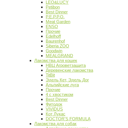
LEO&LUCY
Petibon
Best Dinner
P.E.P.P.O.
Meat Garden
ENSO
Прочие
Edelhoff
Baurenhof
Siberia ZOO
Goodwin
MEALGRAND
Лакомства для кошек
НВЦ Агроветзащита
Деревенские лакомства
TitBit
Эдель Кет, Эдель Дог
Альпийские луга
Прочие
4 с хвостиком
Best Dinner
Фитодок
VIVIDUS
Кот Лукас
DOCTOR'S FORMULA
Лакомства для собак