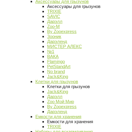
Аксессуары для грызунов
Аксессуары для грызунов
TRIXIE
SAVIC
Дарэлл
Zoo-M
By Zooexpress
Зооник
Дарэленд
МИСТЕР АЛЕКС
№1
ВАКА
Flamingo
PetStandArt
No brand
Jack&King
Клетки для грызунов
Клетки для грызунов
Jack&King
Дарэлл
Zoo Мой Мир
By Zooexpress
Дарэленд
Емкости для хранения
Емкости для хранения
TRIXIE
Наборы для вскармливания