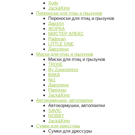
Xody
Jack&King
Переноски для птиц и грызунов
Переноски для птиц и грызунов
Дарэлл
ЖОРКА
МИСТЕР АЛЕКС
Padovan
LITTLE ONE
Дарэленд
Миски для птиц и грызунов
Миски для птиц и грызунов
TRIXIE
By Zooexpress
ВАКА
№1
Дарэленд
Flamingo
Jack&King
Автокормушки, автопоилки
Автокормушки, автопоилки
SAVIC
NOBBY
Jack&King
Сумки для дрессуры
Сумки для дрессуры