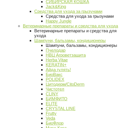
СИБИРСКАЯ КОШКА
Jack&King
Средства для ухода за грызунами
Средства для ухода за грызунами
Happy Jungle
Ветеринарные препараты и средства для ухода
Ветеринарные препараты и средства для
ухода
Шампуни, бальзамы, кондиционеры
Шампуни, бальзамы, кондиционеры
Пчелодар
НВЦ Агроветзащита
Herba Vitae
KERATIN+
Айда гулять!
БиоВакс
POLIDEX
Цитодерм/CitoDerm
Чистотел
CLINY
БИМФИТО
ELITE
CRYSTAL LINE
Frutty
Veda
БиоФлор
Мисс Кисс