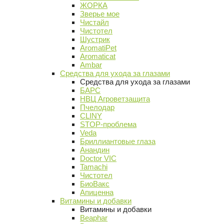
ЖОРКА
Зверье мое
Чистайл
Чистотел
Шустрик
AromatiPet
Aromaticat
Ambar
Средства для ухода за глазами
Средства для ухода за глазами
БАРС
НВЦ Агроветзащита
Пчелодар
CLINY
STOP-проблема
Veda
Бриллиантовые глаза
Анандин
Doctor VIC
Tamachi
Чистотел
БиоВакс
Апиценна
Витамины и добавки
Витамины и добавки
Beaphar