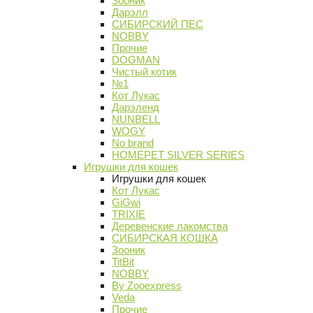
Зооник
Дарэлл
СИБИРСКИЙ ПЕС
NOBBY
Прочие
DOGMAN
Чистый котик
№1
Кот Лукас
Дарэленд
NUNBELL
WOGY
No brand
HOMEPET SILVER SERIES
Игрушки для кошек
Игрушки для кошек
Кот Лукас
GiGwi
TRIXIE
Деревенские лакомства
СИБИРСКАЯ КОШКА
Зооник
TitBit
NOBBY
By Zooexpress
Veda
Прочие