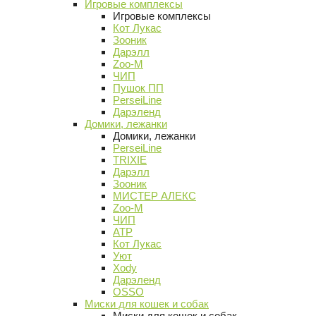
Игровые комплексы
Игровые комплексы
Кот Лукас
Зооник
Дарэлл
Zoo-M
ЧИП
Пушок ПП
PerseiLine
Дарэленд
Домики, лежанки
Домики, лежанки
PerseiLine
TRIXIE
Дарэлл
Зооник
МИСТЕР АЛЕКС
Zoo-M
ЧИП
АТР
Кот Лукас
Уют
Xody
Дарэленд
OSSO
Миски для кошек и собак
Миски для кошек и собак