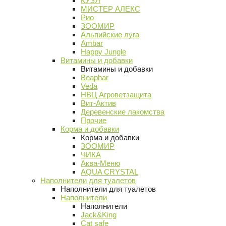
КУЗЯ
МИСТЕР АЛЕКС
Рио
ЗООМИР
Альпийские луга
Ambar
Happy Jungle
Витамины и добавки
Витамины и добавки
Beaphar
Veda
НВЦ Агроветзащита
Вит-Актив
Деревенские лакомства
Прочие
Корма и добавки
Корма и добавки
ЗООМИР
ЧИКА
Аква-Меню
AQUA CRYSTAL
Наполнители для туалетов
Наполнители для туалетов
Наполнители
Наполнители
Jack&King
Cat safe