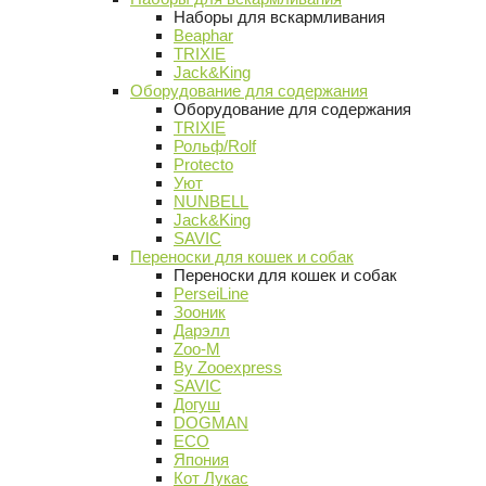
Наборы для вскармливания
Beaphar
TRIXIE
Jack&King
Оборудование для содержания
Оборудование для содержания
TRIXIE
Рольф/Rolf
Protecto
Уют
NUNBELL
Jack&King
SAVIC
Переноски для кошек и собак
Переноски для кошек и собак
PerseiLine
Зооник
Дарэлл
Zoo-M
By Zooexpress
SAVIC
Догуш
DOGMAN
ECO
Япония
Кот Лукас