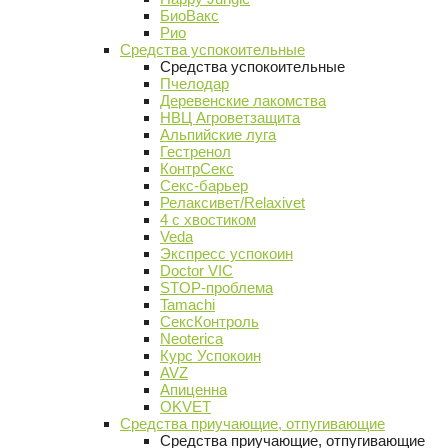
БиоВакс
Рио
Средства успокоительные
Средства успокоительные
Пчелодар
Деревенские лакомства
НВЦ Агроветзащита
Альпийские луга
Гестренол
КонтрСекс
Секс-барьер
Релаксивет/Relaxivet
4 с хвостиком
Veda
Экспресс успокоин
Doctor VIC
STOP-проблема
Tamachi
СексКонтроль
Neoterica
Курс Успокоин
AVZ
Апиценна
OKVET
Средства приучающие, отпугивающие
Средства приучающие, отпугивающие