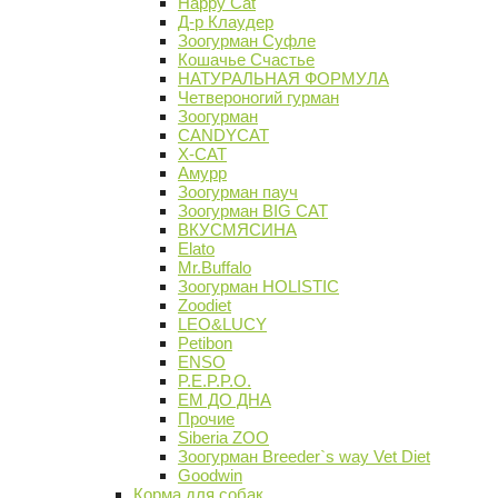
Happy Cat
Д-р Клаудер
Зоогурман Суфле
Кошачье Счастье
НАТУРАЛЬНАЯ ФОРМУЛА
Четвероногий гурман
Зоогурман
CANDYCAT
X-CAT
Амурр
Зоогурман пауч
Зоогурман BIG CAT
ВКУСМЯСИНА
Elato
Mr.Buffalo
Зоогурман HOLISTIC
Zoodiet
LEO&LUCY
Petibon
ENSO
P.E.P.P.O.
ЕМ ДО ДНА
Прочие
Siberia ZOO
Зоогурман Breeder`s way Vet Diet
Goodwin
Корма для собак