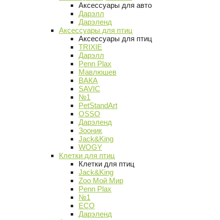
Аксессуары для авто
Дарэлл
Дарэленд
Аксессуары для птиц
Аксессуары для птиц
TRIXIE
Дарэлл
Penn Plax
Мавлюшев
ВАКА
SAVIC
№1
PetStandArt
OSSO
Дарэленд
Зооник
Jack&King
WOGY
Клетки для птиц
Клетки для птиц
Jack&King
Zoo Мой Мир
Penn Plax
№1
ECO
Дарэленд