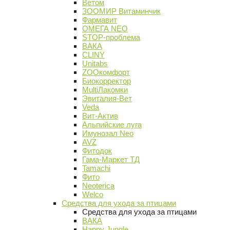
Ветом
ЗООМИР Витаминчик
Фармавит
ОМЕГА NEO
STOP-проблема
ВАКА
CLINY
Unitabs
ZOOкомфорт
Биокорректор
MultiЛакомки
Эвиталия-Вет
Veda
Вит-Актив
Альпийские луга
Имунозал Neo
AVZ
Фитодок
Гама-Маркет ТД
Tamachi
Фито
Neoterica
Welco
Средства для ухода за птицами
Средства для ухода за птицами
ВАКА
Happy Jungle