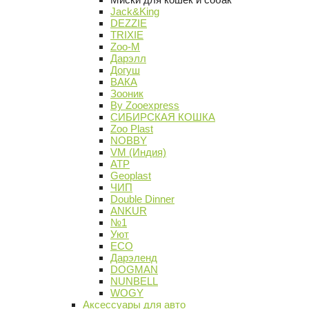
Jack&King
DEZZIE
TRIXIE
Zoo-M
Дарэлл
Догуш
ВАКА
Зооник
By Zooexpress
СИБИРСКАЯ КОШКА
Zoo Plast
NOBBY
VM (Индия)
АТР
Geoplast
ЧИП
Double Dinner
ANKUR
№1
Уют
ECO
Дарэленд
DOGMAN
NUNBELL
WOGY
Аксессуары для авто