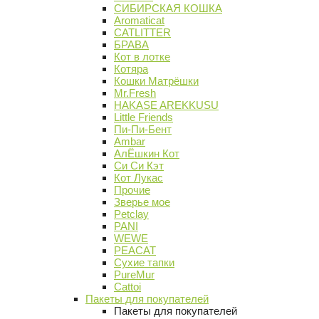
СИБИРСКАЯ КОШКА
Aromaticat
CATLITTER
БРАВА
Кот в лотке
Котяра
Кошки Матрёшки
Mr.Fresh
HAKASE AREKKUSU
Little Friends
Пи-Пи-Бент
Ambar
АлЁшкин Кот
Си Си Кэт
Кот Лукас
Прочие
Зверье мое
Petclay
PANI
WEWE
PEACAT
Сухие тапки
PureMur
Cattoi
Пакеты для покупателей
Пакеты для покупателей