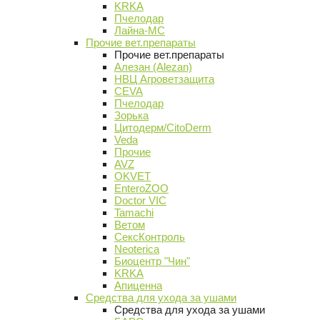
KRKA
Пчелодар
Лайна-МС
Прочие вет.препараты
Прочие вет.препараты
Алезан (Alezan)
НВЦ Агроветзащита
CEVA
Пчелодар
Зорька
Цитодерм/CitoDerm
Veda
Прочие
AVZ
OKVET
EnteroZOO
Doctor VIC
Tamachi
Ветом
СексКонтроль
Neoterica
Биоцентр "Чин"
KRKA
Апиценна
Средства для ухода за ушами
Средства для ухода за ушами