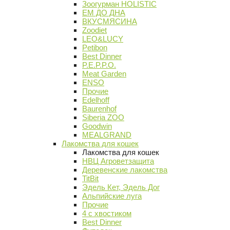
Зоогурман HOLISTIC
ЕМ ДО ДНА
ВКУСМЯСИНА
Zoodiet
LEO&LUCY
Petibon
Best Dinner
P.E.P.P.O.
Meat Garden
ENSO
Прочие
Edelhoff
Baurenhof
Siberia ZOO
Goodwin
MEALGRAND
Лакомства для кошек
Лакомства для кошек
НВЦ Агроветзащита
Деревенские лакомства
TitBit
Эдель Кет, Эдель Дог
Альпийские луга
Прочие
4 с хвостиком
Best Dinner