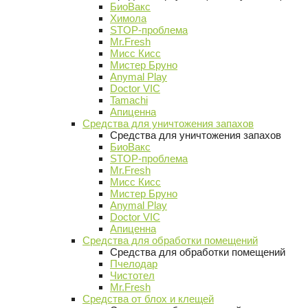
БиоВакс
Химола
STOP-проблема
Mr.Fresh
Мисс Кисс
Мистер Бруно
Anymal Play
Doctor VIC
Tamachi
Апиценна
Средства для уничтожения запахов
Средства для уничтожения запахов
БиоВакс
STOP-проблема
Mr.Fresh
Мисс Кисс
Мистер Бруно
Anymal Play
Doctor VIC
Апиценна
Средства для обработки помещений
Средства для обработки помещений
Пчелодар
Чистотел
Mr.Fresh
Средства от блох и клещей