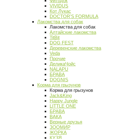
Фитодок
VIVIDUS
Кот Лукас
DOCTOR'S FORMULA
Лакомства для собак
Лакомства для собак
Алтайские лакомства
TitBit
DOG FEST
Деревенские лакомства
Veda
Прочие
ДеликаЧойс
NALAPU
БРАВА
DOGNIS
Корма для грызунов
Корма для грызунов
Jack&King
Happy Jungle
LITTLE ONE
БРАВА
ВАКА
Верные друзья
ЗООМИР
ЖОРКА
КУЗЯ