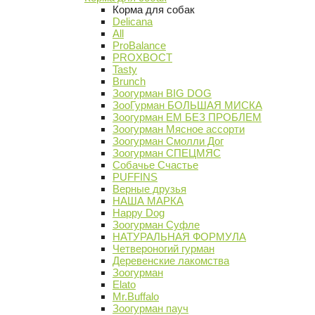
Корма для собак
Delicana
All
ProBalance
PROХВОСТ
Tasty
Brunch
Зоогурман BIG DOG
ЗооГурман БОЛЬШАЯ МИСКА
Зоогурман ЕМ БЕЗ ПРОБЛЕМ
Зоогурман Мясное ассорти
Зоогурман Смолли Дог
Зоогурман СПЕЦМЯС
Собачье Счастье
PUFFINS
Верные друзья
НАША МАРКА
Happy Dog
Зоогурман Суфле
НАТУРАЛЬНАЯ ФОРМУЛА
Четвероногий гурман
Деревенские лакомства
Зоогурман
Elato
Mr.Buffalo
Зоогурман пауч