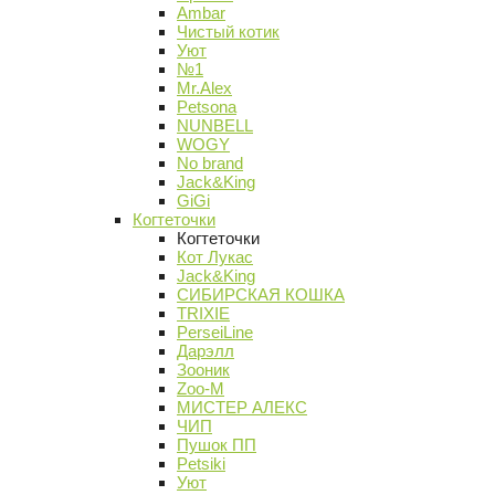
Ambar
Чистый котик
Уют
№1
Mr.Alex
Petsona
NUNBELL
WOGY
No brand
Jack&King
GiGi
Когтеточки
Когтеточки
Кот Лукас
Jack&King
СИБИРСКАЯ КОШКА
TRIXIE
PerseiLine
Дарэлл
Зооник
Zoo-M
МИСТЕР АЛЕКС
ЧИП
Пушок ПП
Petsiki
Уют