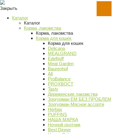
Закрыть
Каталог
Каталог
Корма, лакомства
Корма, лакомства
Корма для кошек
Корма для кошек
Delicana
MEALGRAND
Edelhoff
Meat Garden
Baurenhof
All
ProBalance
PROХВОСТ
Tasty
Деревенские лакомства
Зоогурман ЕМ БЕЗ ПРОБЛЕМ
Зоогурман Мясное ассорти
Herbax
PUFFINS
НАША МАРКА
Ночной охотник
Best Dinner