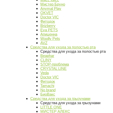
Мистер Бруно
Anymal Play
OKVET
Doctor VIC
Фитодок
Brizberry
Eva PETS
Апиценна
Woolly Pets
AVZ
Средства для ухода за полостью рта
Средства для ухода за полостью рта
Beaphar
CLINY
STOP-проблема
CRYSTAL LINE
Veda
Doctor VIC
Фитодок
Tamachi
No brand
БиоВакс
Средства для ухода за грызунами
Средства для ухода за грызунами
LITTLE ONE
МИСТЕР АЛЕКС