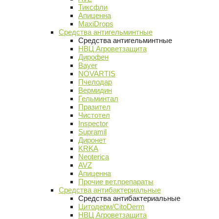
Тиксфли
Апиценна
MaxiDrops
Средства антигельминтные
Средства антигельминтные
НВЦ Агроветзащита
Дирофен
Bayer
NOVARTIS
Пчелодар
Вермидин
Гельминтал
Празител
Чистотел
Inspector
Supramil
Диронет
KRKA
Neoterica
AVZ
Апиценна
Прочие вет.препараты
Средства антибактериальные
Средства антибактериальные
Цитодерм/CitoDerm
НВЦ Агроветзащита