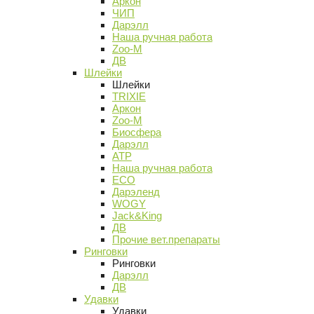
Аркон
ЧИП
Дарэлл
Наша ручная работа
Zoo-M
ДВ
Шлейки
Шлейки
TRIXIE
Аркон
Zoo-M
Биосфера
Дарэлл
АТР
Наша ручная работа
ECO
Дарэленд
WOGY
Jack&King
ДВ
Прочие вет.препараты
Ринговки
Ринговки
Дарэлл
ДВ
Удавки
Удавки