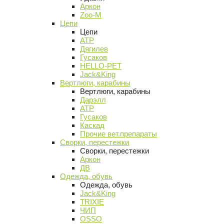
Аркон
Zoo-M
Цепи
Цепи
АТР
Дягилев
Гусаков
HELLO-PET
Jack&King
Вертлюги, карабины
Вертлюги, карабины
Дарэлл
АТР
Гусаков
Каскад
Прочие вет.препараты
Сворки, перестежки
Сворки, перестежки
Аркон
ДВ
Одежда, обувь
Одежда, обувь
Jack&King
TRIXIE
ЧИП
OSSO