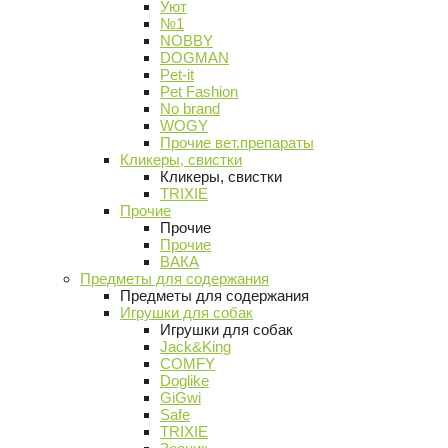
Уют
№1
NOBBY
DOGMAN
Pet-it
Pet Fashion
No brand
WOGY
Прочие вет.препараты
Кликеры, свистки
Кликеры, свистки
TRIXIE
Прочие
Прочие
Прочие
ВАКА
Предметы для содержания
Предметы для содержания
Игрушки для собак
Игрушки для собак
Jack&King
COMFY
Doglike
GiGwi
Safe
TRIXIE