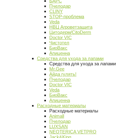
БАРС
Пчелодар
CLINY
STOP-проблема
Veda
НВЦ Агроветзащита
Цитодерм/CitoDerm
Doctor VIC
Чистотел
БиоВакс
Апиценна
Средства для ухода за лапами
Средства для ухода за лапами
Mr.Gee
Айда гулять!
Пчелодар
Doctor VIC
Veda
БиоВакс
Апиценна
Расходные материалы
Расходные материалы
Animall
Пчелодар
LUXSAN
NEOTERICA VETPRO
Jack&King