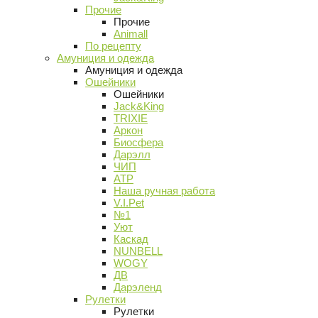
Прочие
Прочие
Animall
По рецепту
Амуниция и одежда
Амуниция и одежда
Ошейники
Ошейники
Jack&King
TRIXIE
Аркон
Биосфера
Дарэлл
ЧИП
АТР
Наша ручная работа
V.I.Pet
№1
Уют
Каскад
NUNBELL
WOGY
ДВ
Дарэленд
Рулетки
Рулетки