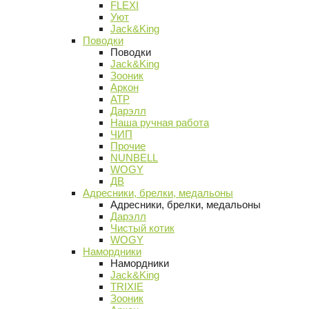
FLEXI
Уют
Jack&King
Поводки
Поводки
Jack&King
Зооник
Аркон
АТР
Дарэлл
Наша ручная работа
ЧИП
Прочие
NUNBELL
WOGY
ДВ
Адресники, брелки, медальоны
Адресники, брелки, медальоны
Дарэлл
Чистый котик
WOGY
Намордники
Намордники
Jack&King
TRIXIE
Зооник