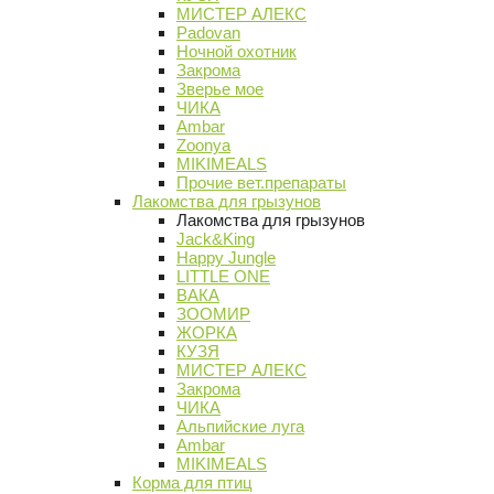
МИСТЕР АЛЕКС
Padovan
Ночной охотник
Закрома
Зверье мое
ЧИКА
Ambar
Zoonya
MIKIMEALS
Прочие вет.препараты
Лакомства для грызунов
Лакомства для грызунов
Jack&King
Happy Jungle
LITTLE ONE
ВАКА
ЗООМИР
ЖОРКА
КУЗЯ
МИСТЕР АЛЕКС
Закрома
ЧИКА
Альпийские луга
Ambar
MIKIMEALS
Корма для птиц