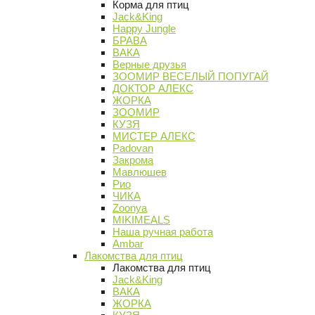
Корма для птиц
Jack&King
Happy Jungle
БРАВА
ВАКА
Верные друзья
ЗООМИР ВЕСЕЛЫЙ ПОПУГАЙ
ДОКТОР АЛЕКС
ЖОРКА
ЗООМИР
КУЗЯ
МИСТЕР АЛЕКС
Padovan
Закрома
Мавлюшев
Рио
ЧИКА
Zoonya
MIKIMEALS
Наша ручная работа
Ambar
Лакомства для птиц
Лакомства для птиц
Jack&King
ВАКА
ЖОРКА