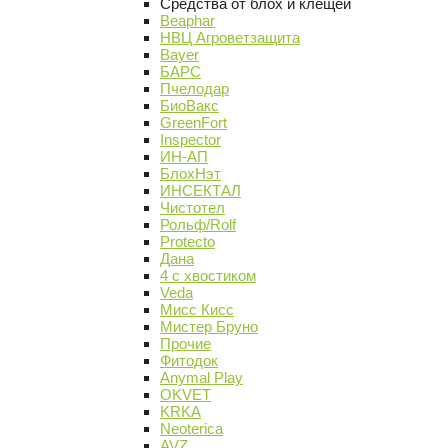
Средства от блох и клещей
Beaphar
НВЦ Агроветзащита
Bayer
БАРС
Пчелодар
БиоВакс
GreenFort
Inspector
ИН-АП
БлохНэт
ИНСЕКТАЛ
Чистотел
Рольф/Rolf
Protecto
Дана
4 с хвостиком
Veda
Мисс Кисс
Мистер Бруно
Прочие
Фитодок
Anymal Play
OKVET
KRKA
Neoterica
AVZ