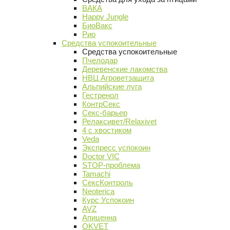
ВАКА
Happy Jungle
БиоВакс
Рио
Средства успокоительные
Средства успокоительные
Пчелодар
Деревенские лакомства
НВЦ Агроветзащита
Альпийские луга
Гестренол
КонтрСекс
Секс-барьер
Релаксивет/Relaxivet
4 с хвостиком
Veda
Экспресс успокоин
Doctor VIC
STOP-проблема
Tamachi
СексКонтроль
Neoterica
Курс Успокоин
AVZ
Апиценна
OKVET