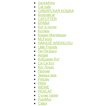
Jack&King
Cat safe
СИБИРСКАЯ КОШКА
Aromaticat
CATLITTER
БРАВА
Кот в лотке
Котяра
Кошки Матрёшки
Mr.Fresh
HAKASE AREKKUSU
Little Friends
Пи-Пи-Бент
Ambar
АлЁшкин Кот
Си Си Кэт
Кот Лукас
Прочие
Зверье мое
Petclay
PANI
WEWE
PEACAT
Сухие тапки
PureMur
Cattoi