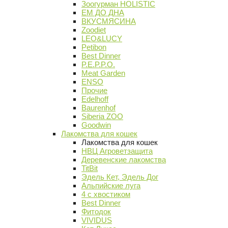
Зоогурман HOLISTIC
ЕМ ДО ДНА
ВКУСМЯСИНА
Zoodiet
LEO&LUCY
Petibon
Best Dinner
P.E.P.P.O.
Meat Garden
ENSO
Прочие
Edelhoff
Baurenhof
Siberia ZOO
Goodwin
Лакомства для кошек
Лакомства для кошек
НВЦ Агроветзащита
Деревенские лакомства
TitBit
Эдель Кет, Эдель Дог
Альпийские луга
4 с хвостиком
Best Dinner
Фитодок
VIVIDUS