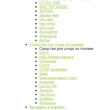
LITTLE ONE
МИСТЕР АЛЕКС
ЖОРКА
Зверье мое
Чистайл
Чистотел
Шустрик
AromatiPet
Aromaticat
Ambar
Средства для ухода за глазами
Средства для ухода за глазами
БАРС
НВЦ Агроветзащита
Пчелодар
CLINY
STOP-проблема
Veda
Бриллиантовые глаза
Анандин
Doctor VIC
Tamachi
Чистотел
БиоВакс
Апиценна
Витамины и добавки