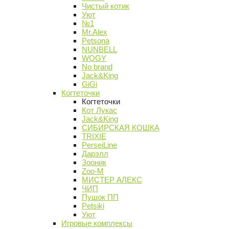
Чистый котик
Уют
№1
Mr.Alex
Petsona
NUNBELL
WOGY
No brand
Jack&King
GiGi
Когтеточки
Когтеточки
Кот Лукас
Jack&King
СИБИРСКАЯ КОШКА
TRIXIE
PerseiLine
Дарэлл
Зооник
Zoo-M
МИСТЕР АЛЕКС
ЧИП
Пушок ПП
Petsiki
Уют
Игровые комплексы