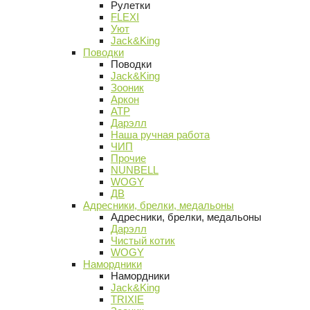
Рулетки
FLEXI
Уют
Jack&King
Поводки
Поводки
Jack&King
Зооник
Аркон
АТР
Дарэлл
Наша ручная работа
ЧИП
Прочие
NUNBELL
WOGY
ДВ
Адресники, брелки, медальоны
Адресники, брелки, медальоны
Дарэлл
Чистый котик
WOGY
Намордники
Намордники
Jack&King
TRIXIE