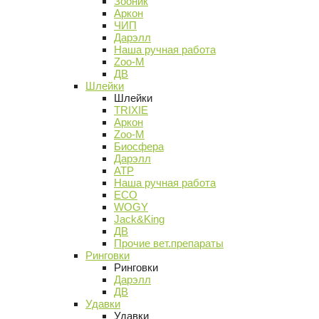
Зооник
Аркон
ЧИП
Дарэлл
Наша ручная работа
Zoo-M
ДВ
Шлейки
Шлейки
TRIXIE
Аркон
Zoo-M
Биосфера
Дарэлл
АТР
Наша ручная работа
ECO
WOGY
Jack&King
ДВ
Прочие вет.препараты
Ринговки
Ринговки
Дарэлл
ДВ
Удавки
Удавки