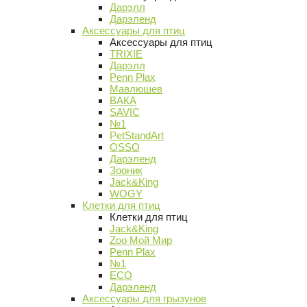
Дарэлл
Дарэленд
Аксессуары для птиц
Аксессуары для птиц
TRIXIE
Дарэлл
Penn Plax
Мавлюшев
ВАКА
SAVIC
№1
PetStandArt
OSSO
Дарэленд
Зооник
Jack&King
WOGY
Клетки для птиц
Клетки для птиц
Jack&King
Zoo Мой Мир
Penn Plax
№1
ECO
Дарэленд
Аксессуары для грызунов