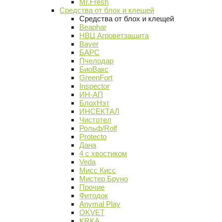
Mr.Fresh
Средства от блох и клещей
Средства от блох и клещей
Beaphar
НВЦ Агроветзащита
Bayer
БАРС
Пчелодар
БиоВакс
GreenFort
Inspector
ИН-АП
БлохНэт
ИНСЕКТАЛ
Чистотел
Рольф/Rolf
Protecto
Дана
4 с хвостиком
Veda
Мисс Кисс
Мистер Бруно
Прочие
Фитодок
Anymal Play
OKVET
KRKA