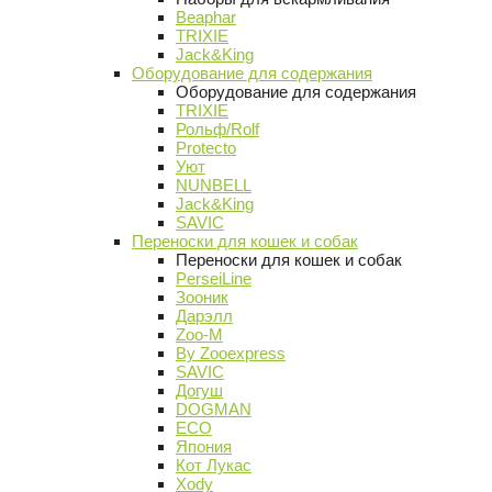
Beaphar
TRIXIE
Jack&King
Оборудование для содержания
Оборудование для содержания
TRIXIE
Рольф/Rolf
Protecto
Уют
NUNBELL
Jack&King
SAVIC
Переноски для кошек и собак
Переноски для кошек и собак
PerseiLine
Зооник
Дарэлл
Zoo-M
By Zooexpress
SAVIC
Догуш
DOGMAN
ECO
Япония
Кот Лукас
Xody