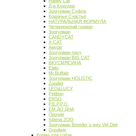
Happy Cat
Д-р Клаудер
Зоогурман Суфле
Кошачье Счастье
НАТУРАЛЬНАЯ ФОРМУЛА
Четвероногий гурман
Зоогурман
CANDYCAT
X-CAT
Амурр
Зоогурман пауч
Зоогурман BIG CAT
ВКУСМЯСИНА
Elato
Mr.Buffalo
Зоогурман HOLISTIC
Zoodiet
LEO&LUCY
Petibon
ENSO
P.E.P.P.O.
ЕМ ДО ДНА
Прочие
Siberia ZOO
Зоогурман Breeder`s way Vet Diet
Goodwin
Корма для собак