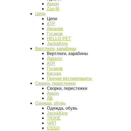
Аркон
Zoo-M
Цепи
Цепи
АТР
Дягилев
Гусаков
HELLO-PET
Jack&King
Вертлюги, карабины
Вертлюги, карабины
Дарэлл
АТР
Гусаков
Каскад
Прочие вет.препараты
Сворки, перестежки
Сворки, перестежки
Аркон
ДВ
Одежда, обувь
Одежда, обувь
Jack&King
TRIXIE
ЧИП
OSSO