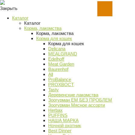
Закрыть
Каталог
Каталог
Корма, лакомства
Корма, лакомства
Корма для кошек
Корма для кошек
Delicana
MEALGRAND
Edelhoff
Meat Garden
Baurenhof
All
ProBalance
PROХВОСТ
Tasty
Деревенские лакомства
Зоогурман ЕМ БЕЗ ПРОБЛЕМ
Зоогурман Мясное ассорти
Herbax
PUFFINS
НАША МАРКА
Ночной охотник
Best Dinner