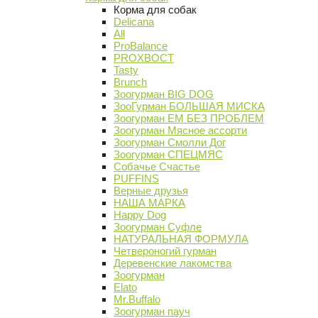
Корма для собак
Delicana
All
ProBalance
PROХВОСТ
Tasty
Brunch
Зоогурман BIG DOG
ЗооГурман БОЛЬШАЯ МИСКА
Зоогурман ЕМ БЕЗ ПРОБЛЕМ
Зоогурман Мясное ассорти
Зоогурман Смолли Дог
Зоогурман СПЕЦМЯС
Собачье Счастье
PUFFINS
Верные друзья
НАША МАРКА
Happy Dog
Зоогурман Суфле
НАТУРАЛЬНАЯ ФОРМУЛА
Четвероногий гурман
Деревенские лакомства
Зоогурман
Elato
Mr.Buffalo
Зоогурман пауч