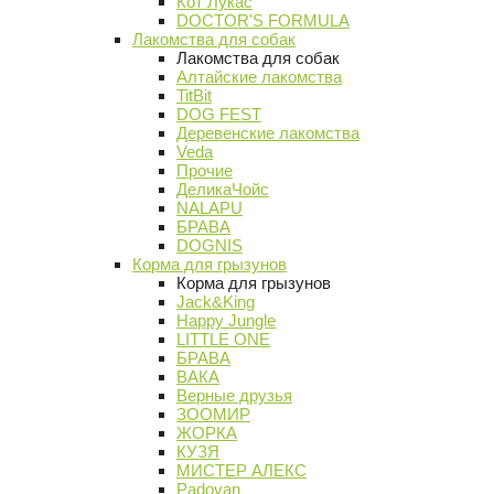
Кот Лукас
DOCTOR'S FORMULA
Лакомства для собак
Лакомства для собак
Алтайские лакомства
TitBit
DOG FEST
Деревенские лакомства
Veda
Прочие
ДеликаЧойс
NALAPU
БРАВА
DOGNIS
Корма для грызунов
Корма для грызунов
Jack&King
Happy Jungle
LITTLE ONE
БРАВА
ВАКА
Верные друзья
ЗООМИР
ЖОРКА
КУЗЯ
МИСТЕР АЛЕКС
Padovan