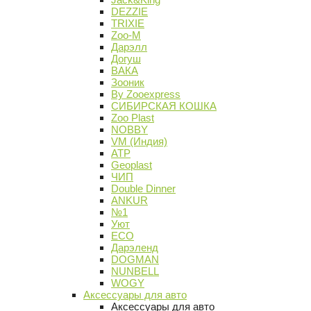
DEZZIE
TRIXIE
Zoo-M
Дарэлл
Догуш
ВАКА
Зооник
By Zooexpress
СИБИРСКАЯ КОШКА
Zoo Plast
NOBBY
VM (Индия)
АТР
Geoplast
ЧИП
Double Dinner
ANKUR
№1
Уют
ECO
Дарэленд
DOGMAN
NUNBELL
WOGY
Аксессуары для авто
Аксессуары для авто