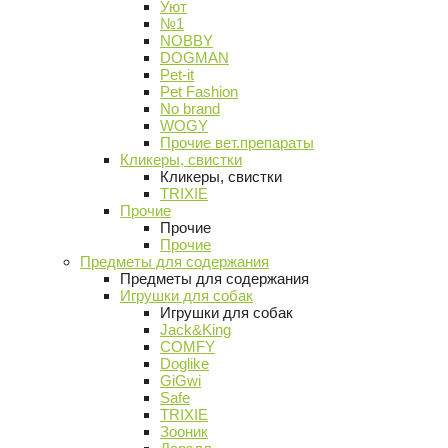
Уют
№1
NOBBY
DOGMAN
Pet-it
Pet Fashion
No brand
WOGY
Прочие вет.препараты
Кликеры, свистки
Кликеры, свистки
TRIXIE
Прочие
Прочие
Прочие
Предметы для содержания
Предметы для содержания
Игрушки для собак
Игрушки для собак
Jack&King
COMFY
Doglike
GiGwi
Safe
TRIXIE
Зооник