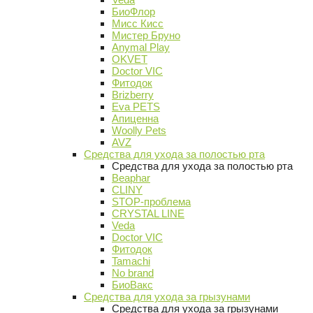
БиоФлор
Мисс Кисс
Мистер Бруно
Anymal Play
OKVET
Doctor VIC
Фитодок
Brizberry
Eva PETS
Апиценна
Woolly Pets
AVZ
Средства для ухода за полостью рта
Средства для ухода за полостью рта
Beaphar
CLINY
STOP-проблема
CRYSTAL LINE
Veda
Doctor VIC
Фитодок
Tamachi
No brand
БиоВакс
Средства для ухода за грызунами
Средства для ухода за грызунами