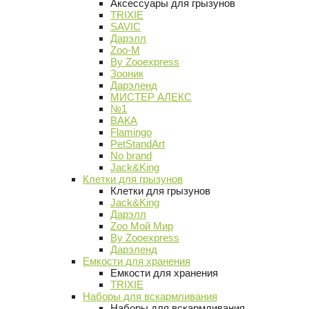
Аксессуары для грызунов
TRIXIE
SAVIC
Дарэлл
Zoo-M
By Zooexpress
Зооник
Дарэленд
МИСТЕР АЛЕКС
№1
ВАКА
Flamingo
PetStandArt
No brand
Jack&King
Клетки для грызунов
Клетки для грызунов
Jack&King
Дарэлл
Zoo Мой Мир
By Zooexpress
Дарэленд
Емкости для хранения
Емкости для хранения
TRIXIE
Наборы для вскармливания
Наборы для вскармливания