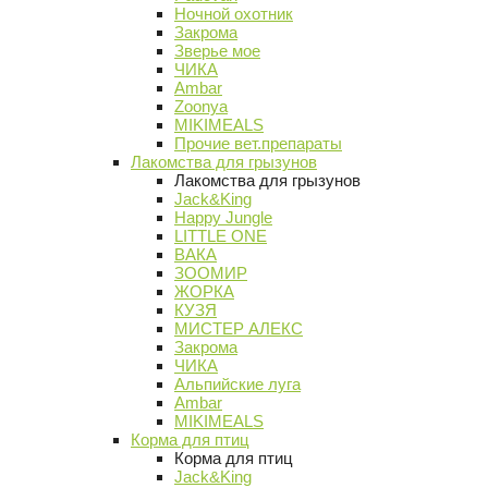
Ночной охотник
Закрома
Зверье мое
ЧИКА
Ambar
Zoonya
MIKIMEALS
Прочие вет.препараты
Лакомства для грызунов
Лакомства для грызунов
Jack&King
Happy Jungle
LITTLE ONE
ВАКА
ЗООМИР
ЖОРКА
КУЗЯ
МИСТЕР АЛЕКС
Закрома
ЧИКА
Альпийские луга
Ambar
MIKIMEALS
Корма для птиц
Корма для птиц
Jack&King