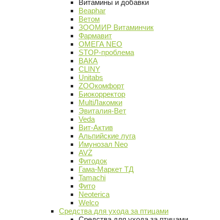
Витамины и добавки
Beaphar
Ветом
ЗООМИР Витаминчик
Фармавит
ОМЕГА NEO
STOP-проблема
ВАКА
CLINY
Unitabs
ZOOкомфорт
Биокорректор
MultiЛакомки
Эвиталия-Вет
Veda
Вит-Актив
Альпийские луга
Имунозал Neo
AVZ
Фитодок
Гама-Маркет ТД
Tamachi
Фито
Neoterica
Welco
Средства для ухода за птицами
Средства для ухода за птицами