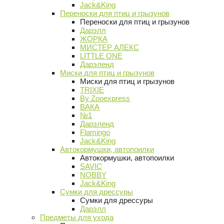
Jack&King
Переноски для птиц и грызунов
Переноски для птиц и грызунов
Дарэлл
ЖОРКА
МИСТЕР АЛЕКС
LITTLE ONE
Дарэленд
Миски для птиц и грызунов
Миски для птиц и грызунов
TRIXIE
By Zooexpress
ВАКА
№1
Дарэленд
Flamingo
Jack&King
Автокормушки, автопоилки
Автокормушки, автопоилки
SAVIC
NOBBY
Jack&King
Сумки для дрессуры
Сумки для дрессуры
Дарэлл
Предметы для ухода