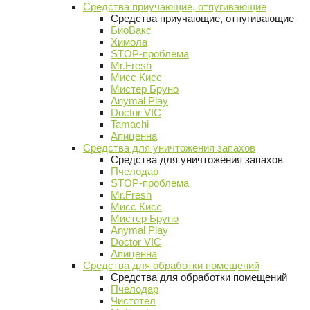
Средства приучающие, отпугивающие
Средства приучающие, отпугивающие
БиоВакс
Химола
STOP-проблема
Mr.Fresh
Мисс Кисс
Мистер Бруно
Anymal Play
Doctor VIC
Tamachi
Апиценна
Средства для уничтожения запахов
Средства для уничтожения запахов
Пчелодар
STOP-проблема
Mr.Fresh
Мисс Кисс
Мистер Бруно
Anymal Play
Doctor VIC
Апиценна
Средства для обработки помещений
Средства для обработки помещений
Пчелодар
Чистотел