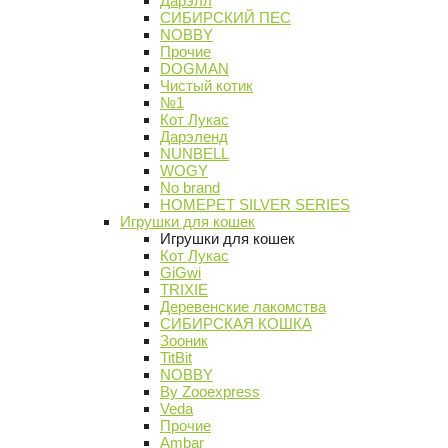
Дарэлл
СИБИРСКИЙ ПЕС
NOBBY
Прочие
DOGMAN
Чистый котик
№1
Кот Лукас
Дарэленд
NUNBELL
WOGY
No brand
HOMEPET SILVER SERIES
Игрушки для кошек
Игрушки для кошек
Кот Лукас
GiGwi
TRIXIE
Деревенские лакомства
СИБИРСКАЯ КОШКА
Зооник
TitBit
NOBBY
By Zooexpress
Veda
Прочие
Ambar