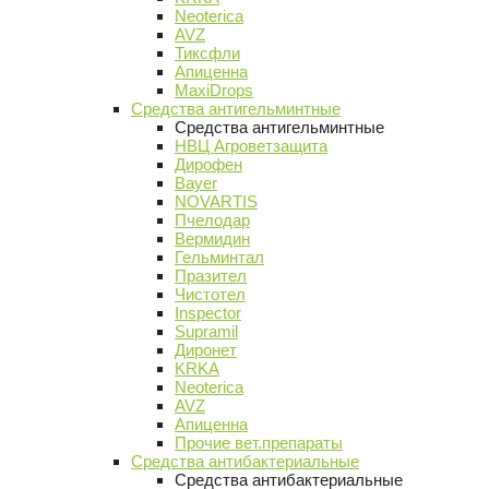
Neoterica
AVZ
Тиксфли
Апиценна
MaxiDrops
Средства антигельминтные
Средства антигельминтные
НВЦ Агроветзащита
Дирофен
Bayer
NOVARTIS
Пчелодар
Вермидин
Гельминтал
Празител
Чистотел
Inspector
Supramil
Диронет
KRKA
Neoterica
AVZ
Апиценна
Прочие вет.препараты
Средства антибактериальные
Средства антибактериальные