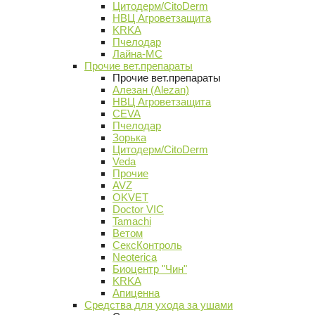
Цитодерм/CitoDerm
НВЦ Агроветзащита
KRKA
Пчелодар
Лайна-МС
Прочие вет.препараты
Прочие вет.препараты
Алезан (Alezan)
НВЦ Агроветзащита
CEVA
Пчелодар
Зорька
Цитодерм/CitoDerm
Veda
Прочие
AVZ
OKVET
Doctor VIC
Tamachi
Ветом
СексКонтроль
Neoterica
Биоцентр "Чин"
KRKA
Апиценна
Средства для ухода за ушами