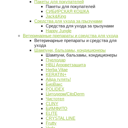
Пакеты для покупателей
Пакеты для покупателей
СИБИРСКАЯ КОШКА
Jack&King
Средства для ухода за грызунами
Средства для ухода за грызунами
Happy Jungle
Ветеринарные препараты и средства для ухода
Ветеринарные препараты и средства для
ухода
Шампуни, бальзамы, кондиционеры
Шампуни, бальзамы, кондиционеры
Пчелодар
НВЦ Агроветзащита
Herba Vitae
KERATIN+
Айда гулять!
БиоВакс
POLIDEX
Цитодерм/CitoDerm
Чистотел
CLINY
БИМФИТО
ELITE
CRYSTAL LINE
Frutty
Veda