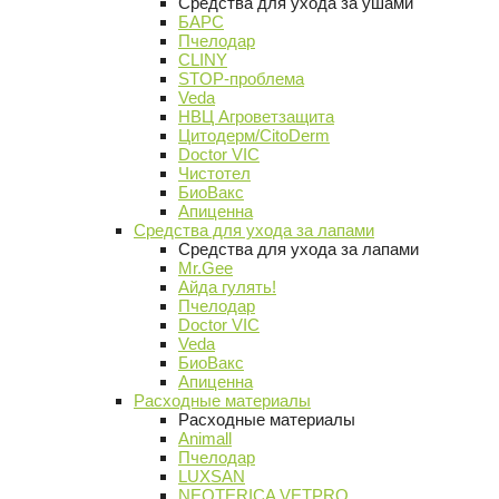
Средства для ухода за ушами
БАРС
Пчелодар
CLINY
STOP-проблема
Veda
НВЦ Агроветзащита
Цитодерм/CitoDerm
Doctor VIC
Чистотел
БиоВакс
Апиценна
Средства для ухода за лапами
Средства для ухода за лапами
Mr.Gee
Айда гулять!
Пчелодар
Doctor VIC
Veda
БиоВакс
Апиценна
Расходные материалы
Расходные материалы
Animall
Пчелодар
LUXSAN
NEOTERICA VETPRO