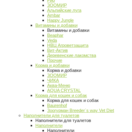
Рио
ЗООМИР
Альпийские луга
Ambar
Happy Jungle
Витамины и добавки
Витамины и добавки
Beaphar
Veda
НВЦ Агроветзащита
Вит-Актив
Деревенские лакомства
Прочие
Корма и добавки
Корма и добавки
ЗООМИР
ЧИКА
Аква-Меню
AQUA CRYSTAL
Корма для кошек и собак
Корма для кошек и собак
Baurenhof
Зоогурман Breeder`s way Vet Diet
Наполнители для туалетов
Наполнители для туалетов
Наполнители
Наполнители