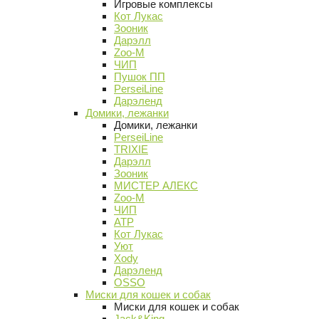
Игровые комплексы
Кот Лукас
Зооник
Дарэлл
Zoo-M
ЧИП
Пушок ПП
PerseiLine
Дарэленд
Домики, лежанки
Домики, лежанки
PerseiLine
TRIXIE
Дарэлл
Зооник
МИСТЕР АЛЕКС
Zoo-M
ЧИП
АТР
Кот Лукас
Уют
Xody
Дарэленд
OSSO
Миски для кошек и собак
Миски для кошек и собак
Jack&King