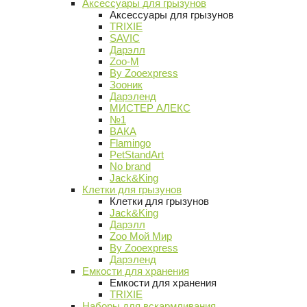
Аксессуары для грызунов
Аксессуары для грызунов
TRIXIE
SAVIC
Дарэлл
Zoo-M
By Zooexpress
Зооник
Дарэленд
МИСТЕР АЛЕКС
№1
ВАКА
Flamingo
PetStandArt
No brand
Jack&King
Клетки для грызунов
Клетки для грызунов
Jack&King
Дарэлл
Zoo Мой Мир
By Zooexpress
Дарэленд
Емкости для хранения
Емкости для хранения
TRIXIE
Наборы для вскармливания