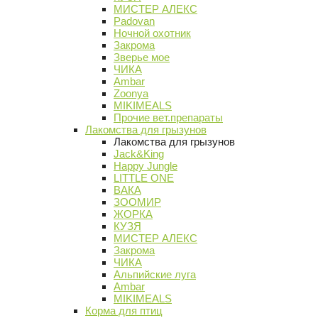
МИСТЕР АЛЕКС
Padovan
Ночной охотник
Закрома
Зверье мое
ЧИКА
Ambar
Zoonya
MIKIMEALS
Прочие вет.препараты
Лакомства для грызунов
Лакомства для грызунов
Jack&King
Happy Jungle
LITTLE ONE
ВАКА
ЗООМИР
ЖОРКА
КУЗЯ
МИСТЕР АЛЕКС
Закрома
ЧИКА
Альпийские луга
Ambar
MIKIMEALS
Корма для птиц