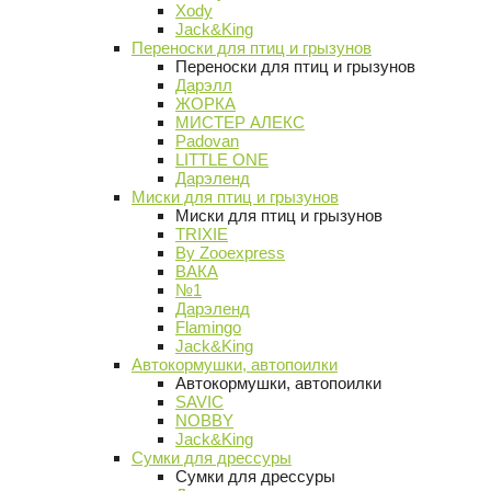
Xody
Jack&King
Переноски для птиц и грызунов
Переноски для птиц и грызунов
Дарэлл
ЖОРКА
МИСТЕР АЛЕКС
Padovan
LITTLE ONE
Дарэленд
Миски для птиц и грызунов
Миски для птиц и грызунов
TRIXIE
By Zooexpress
ВАКА
№1
Дарэленд
Flamingo
Jack&King
Автокормушки, автопоилки
Автокормушки, автопоилки
SAVIC
NOBBY
Jack&King
Сумки для дрессуры
Сумки для дрессуры