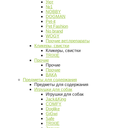
Уют
№1
NOBBY
DOGMAN
Pet-it
Pet Fashion
No brand
WOGY
Прочие вет.препараты
Кликеры, свистки
Кликеры, свистки
TRIXIE
Прочие
Прочие
Прочие
ВАКА
Предметы для содержания
Предметы для содержания
Игрушки для собак
Игрушки для собак
Jack&King
COMFY
Doglike
GiGwi
Safe
TRIXIE