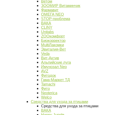
Ветом
ЗООМИР Витаминчик
Фармавит
ОМЕГА NEO
STOP-проблема
ВАКА
CLINY
Unitabs
ZOOкомфорт
Биокорректор
MultiЛакомки
Эвиталия-Вет
Veda
Вит-Актив
Альпийские луга
Имунозал Neo
AVZ
Фитодок
Гама-Маркет ТД
Tamachi
Фито
Neoterica
Welco
Средства для ухода за птицами
Средства для ухода за птицами
ВАКА
Happy Jungle