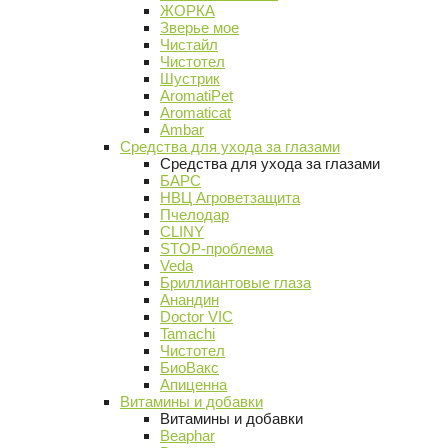
ЖОРКА
Зверье мое
Чистайл
Чистотел
Шустрик
AromatiPet
Aromaticat
Ambar
Средства для ухода за глазами
Средства для ухода за глазами
БАРС
НВЦ Агроветзащита
Пчелодар
CLINY
STOP-проблема
Veda
Бриллиантовые глаза
Анандин
Doctor VIC
Tamachi
Чистотел
БиоВакс
Апиценна
Витамины и добавки
Витамины и добавки
Beaphar