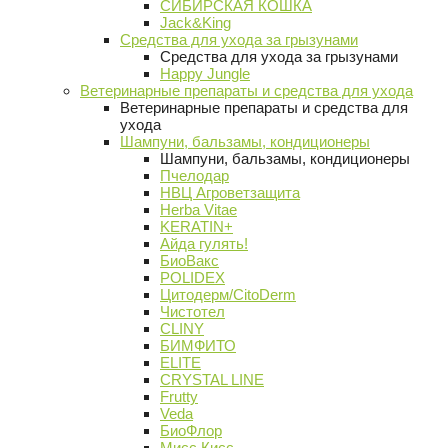
СИБИРСКАЯ КОШКА
Jack&King
Средства для ухода за грызунами
Средства для ухода за грызунами
Happy Jungle
Ветеринарные препараты и средства для ухода
Ветеринарные препараты и средства для
ухода
Шампуни, бальзамы, кондиционеры
Шампуни, бальзамы, кондиционеры
Пчелодар
НВЦ Агроветзащита
Herba Vitae
KERATIN+
Айда гулять!
БиоВакс
POLIDEX
Цитодерм/CitoDerm
Чистотел
CLINY
БИМФИТО
ELITE
CRYSTAL LINE
Frutty
Veda
БиоФлор
Мисс Кисс