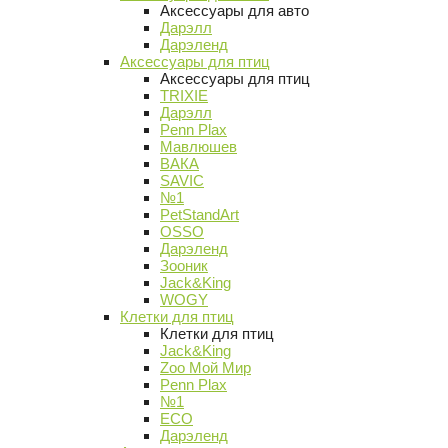
Аксессуары для авто
Дарэлл
Дарэленд
Аксессуары для птиц
Аксессуары для птиц
TRIXIE
Дарэлл
Penn Plax
Мавлюшев
ВАКА
SAVIC
№1
PetStandArt
OSSO
Дарэленд
Зооник
Jack&King
WOGY
Клетки для птиц
Клетки для птиц
Jack&King
Zoo Мой Мир
Penn Plax
№1
ECO
Дарэленд