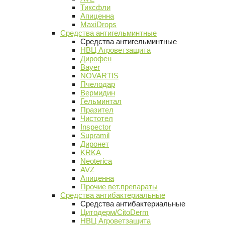
Тиксфли
Апиценна
MaxiDrops
Средства антигельминтные
Средства антигельминтные
НВЦ Агроветзащита
Дирофен
Bayer
NOVARTIS
Пчелодар
Вермидин
Гельминтал
Празител
Чистотел
Inspector
Supramil
Диронет
KRKA
Neoterica
AVZ
Апиценна
Прочие вет.препараты
Средства антибактериальные
Средства антибактериальные
Цитодерм/CitoDerm
НВЦ Агроветзащита