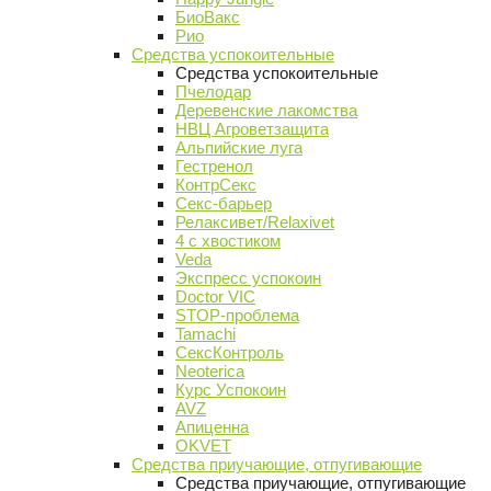
БиоВакс
Рио
Средства успокоительные
Средства успокоительные
Пчелодар
Деревенские лакомства
НВЦ Агроветзащита
Альпийские луга
Гестренол
КонтрСекс
Секс-барьер
Релаксивет/Relaxivet
4 с хвостиком
Veda
Экспресс успокоин
Doctor VIC
STOP-проблема
Tamachi
СексКонтроль
Neoterica
Курс Успокоин
AVZ
Апиценна
OKVET
Средства приучающие, отпугивающие
Средства приучающие, отпугивающие