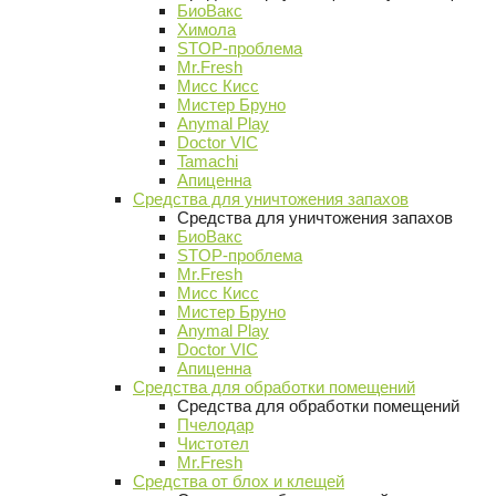
БиоВакс
Химола
STOP-проблема
Mr.Fresh
Мисс Кисс
Мистер Бруно
Anymal Play
Doctor VIC
Tamachi
Апиценна
Средства для уничтожения запахов
Средства для уничтожения запахов
БиоВакс
STOP-проблема
Mr.Fresh
Мисс Кисс
Мистер Бруно
Anymal Play
Doctor VIC
Апиценна
Средства для обработки помещений
Средства для обработки помещений
Пчелодар
Чистотел
Mr.Fresh
Средства от блох и клещей