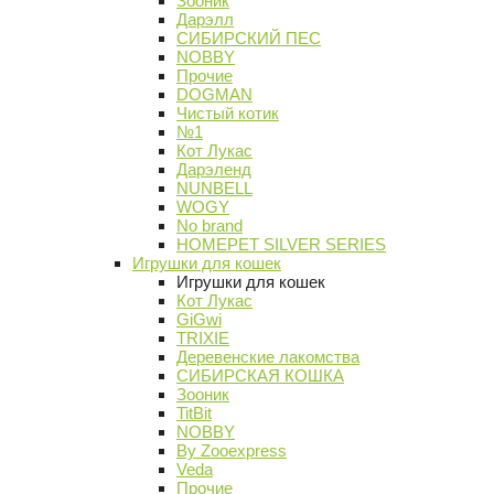
Зооник
Дарэлл
СИБИРСКИЙ ПЕС
NOBBY
Прочие
DOGMAN
Чистый котик
№1
Кот Лукас
Дарэленд
NUNBELL
WOGY
No brand
HOMEPET SILVER SERIES
Игрушки для кошек
Игрушки для кошек
Кот Лукас
GiGwi
TRIXIE
Деревенские лакомства
СИБИРСКАЯ КОШКА
Зооник
TitBit
NOBBY
By Zooexpress
Veda
Прочие