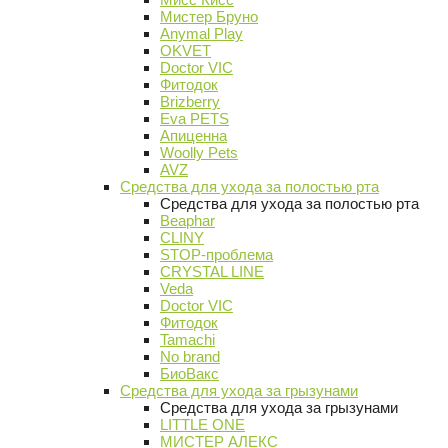
Мистер Бруно
Anymal Play
OKVET
Doctor VIC
Фитодок
Brizberry
Eva PETS
Апиценна
Woolly Pets
AVZ
Средства для ухода за полостью рта
Средства для ухода за полостью рта
Beaphar
CLINY
STOP-проблема
CRYSTAL LINE
Veda
Doctor VIC
Фитодок
Tamachi
No brand
БиоВакс
Средства для ухода за грызунами
Средства для ухода за грызунами
LITTLE ONE
МИСТЕР АЛЕКС