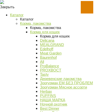
Закрыть
Каталог
Каталог
Корма, лакомства
Корма, лакомства
Корма для кошек
Корма для кошек
Delicana
MEALGRAND
Edelhoff
Meat Garden
Baurenhof
All
ProBalance
PROХВОСТ
Tasty
Деревенские лакомства
Зоогурман ЕМ БЕЗ ПРОБЛЕМ
Зоогурман Мясное ассорти
Herbax
PUFFINS
НАША МАРКА
Ночной охотник
Best Dinner