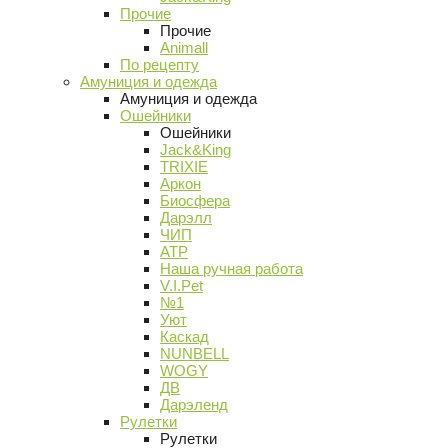
Прочие
Прочие
Animall
По рецепту
Амуниция и одежда
Амуниция и одежда
Ошейники
Ошейники
Jack&King
TRIXIE
Аркон
Биосфера
Дарэлл
ЧИП
АТР
Наша ручная работа
V.I.Pet
№1
Уют
Каскад
NUNBELL
WOGY
ДВ
Дарэленд
Рулетки
Рулетки