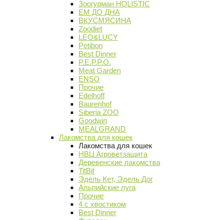
Зоогурман HOLISTIC
ЕМ ДО ДНА
ВКУСМЯСИНА
Zoodiet
LEO&LUCY
Petibon
Best Dinner
P.E.P.P.O.
Meat Garden
ENSO
Прочие
Edelhoff
Baurenhof
Siberia ZOO
Goodwin
MEALGRAND
Лакомства для кошек
Лакомства для кошек
НВЦ Агроветзащита
Деревенские лакомства
TitBit
Эдель Кет, Эдель Дог
Альпийские луга
Прочие
4 с хвостиком
Best Dinner