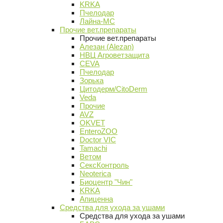
KRKA
Пчелодар
Лайна-МС
Прочие вет.препараты
Прочие вет.препараты
Алезан (Alezan)
НВЦ Агроветзащита
CEVA
Пчелодар
Зорька
Цитодерм/CitoDerm
Veda
Прочие
AVZ
OKVET
EnteroZOO
Doctor VIC
Tamachi
Ветом
СексКонтроль
Neoterica
Биоцентр "Чин"
KRKA
Апиценна
Средства для ухода за ушами
Средства для ухода за ушами