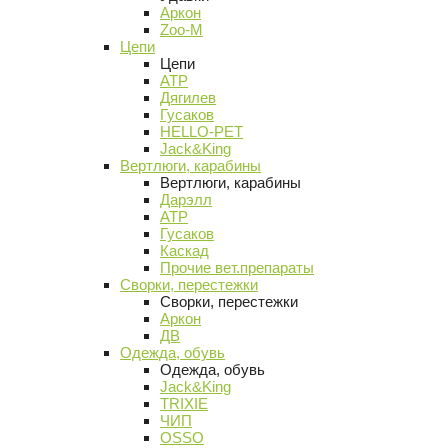
Аркон
Zoo-M
Цепи
Цепи
АТР
Дягилев
Гусаков
HELLO-PET
Jack&King
Вертлюги, карабины
Вертлюги, карабины
Дарэлл
АТР
Гусаков
Каскад
Прочие вет.препараты
Сворки, перестежки
Сворки, перестежки
Аркон
ДВ
Одежда, обувь
Одежда, обувь
Jack&King
TRIXIE
ЧИП
OSSO