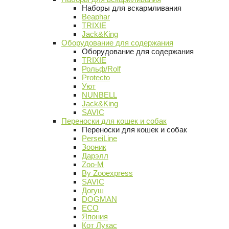
Наборы для вскармливания
Beaphar
TRIXIE
Jack&King
Оборудование для содержания
Оборудование для содержания
TRIXIE
Рольф/Rolf
Protecto
Уют
NUNBELL
Jack&King
SAVIC
Переноски для кошек и собак
Переноски для кошек и собак
PerseiLine
Зооник
Дарэлл
Zoo-M
By Zooexpress
SAVIC
Догуш
DOGMAN
ECO
Япония
Кот Лукас