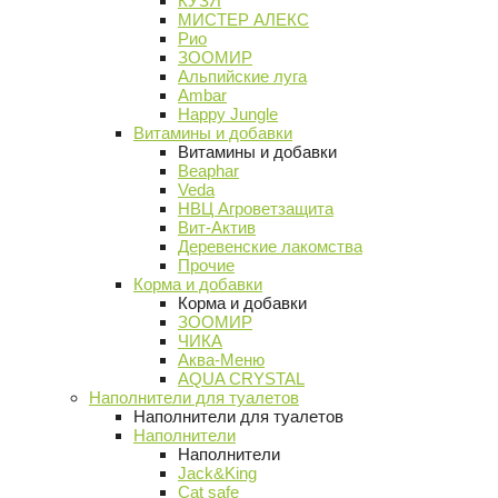
КУЗЯ
МИСТЕР АЛЕКС
Рио
ЗООМИР
Альпийские луга
Ambar
Happy Jungle
Витамины и добавки
Витамины и добавки
Beaphar
Veda
НВЦ Агроветзащита
Вит-Актив
Деревенские лакомства
Прочие
Корма и добавки
Корма и добавки
ЗООМИР
ЧИКА
Аква-Меню
AQUA CRYSTAL
Наполнители для туалетов
Наполнители для туалетов
Наполнители
Наполнители
Jack&King
Cat safe