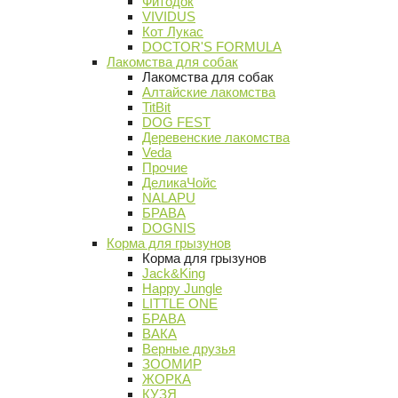
Фитодок
VIVIDUS
Кот Лукас
DOCTOR'S FORMULA
Лакомства для собак
Лакомства для собак
Алтайские лакомства
TitBit
DOG FEST
Деревенские лакомства
Veda
Прочие
ДеликаЧойс
NALAPU
БРАВА
DOGNIS
Корма для грызунов
Корма для грызунов
Jack&King
Happy Jungle
LITTLE ONE
БРАВА
ВАКА
Верные друзья
ЗООМИР
ЖОРКА
КУЗЯ