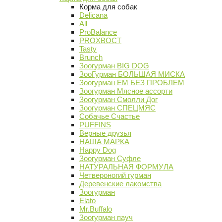
Корма для собак
Delicana
All
ProBalance
PROХВОСТ
Tasty
Brunch
Зоогурман BIG DOG
ЗооГурман БОЛЬШАЯ МИСКА
Зоогурман ЕМ БЕЗ ПРОБЛЕМ
Зоогурман Мясное ассорти
Зоогурман Смолли Дог
Зоогурман СПЕЦМЯС
Собачье Счастье
PUFFINS
Верные друзья
НАША МАРКА
Happy Dog
Зоогурман Суфле
НАТУРАЛЬНАЯ ФОРМУЛА
Четвероногий гурман
Деревенские лакомства
Зоогурман
Elato
Mr.Buffalo
Зоогурман пауч