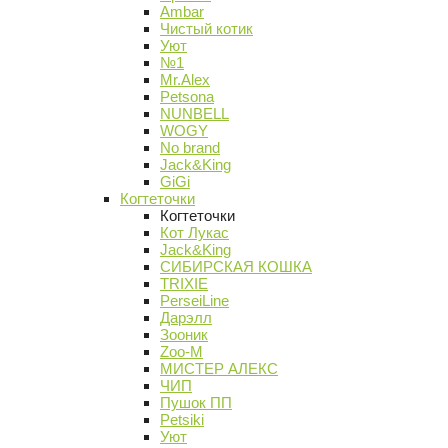
Ambar
Чистый котик
Уют
№1
Mr.Alex
Petsona
NUNBELL
WOGY
No brand
Jack&King
GiGi
Когтеточки
Когтеточки
Кот Лукас
Jack&King
СИБИРСКАЯ КОШКА
TRIXIE
PerseiLine
Дарэлл
Зооник
Zoo-M
МИСТЕР АЛЕКС
ЧИП
Пушок ПП
Petsiki
Уют