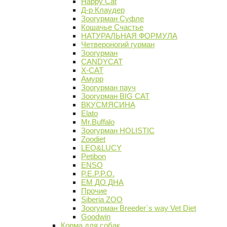
Happy Cat
Д-р Клаудер
Зоогурман Суфле
Кошачье Счастье
НАТУРАЛЬНАЯ ФОРМУЛА
Четвероногий гурман
Зоогурман
CANDYCAT
X-CAT
Амурр
Зоогурман пауч
Зоогурман BIG CAT
ВКУСМЯСИНА
Elato
Mr.Buffalo
Зоогурман HOLISTIC
Zoodiet
LEO&LUCY
Petibon
ENSO
P.E.P.P.O.
ЕМ ДО ДНА
Прочие
Siberia ZOO
Зоогурман Breeder`s way Vet Diet
Goodwin
Корма для собак