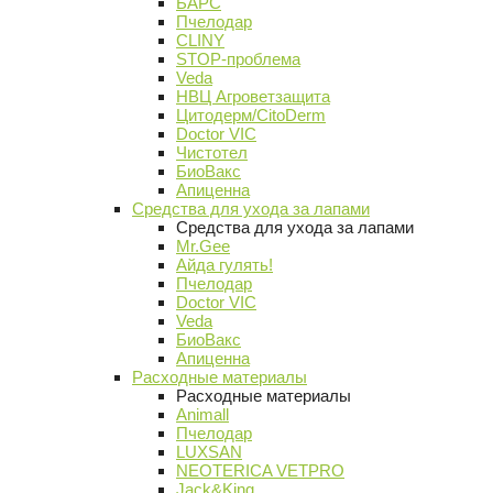
БАРС
Пчелодар
CLINY
STOP-проблема
Veda
НВЦ Агроветзащита
Цитодерм/CitoDerm
Doctor VIC
Чистотел
БиоВакс
Апиценна
Средства для ухода за лапами
Средства для ухода за лапами
Mr.Gee
Айда гулять!
Пчелодар
Doctor VIC
Veda
БиоВакс
Апиценна
Расходные материалы
Расходные материалы
Animall
Пчелодар
LUXSAN
NEOTERICA VETPRO
Jack&King