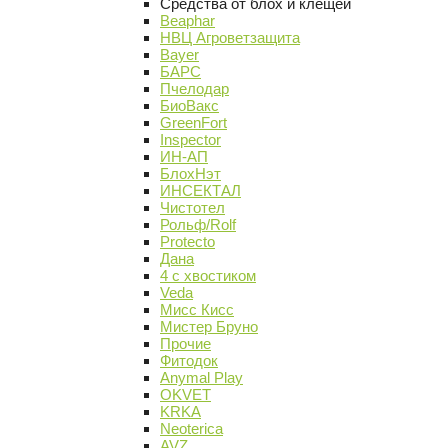
Средства от блох и клещей
Beaphar
НВЦ Агроветзащита
Bayer
БАРС
Пчелодар
БиоВакс
GreenFort
Inspector
ИН-АП
БлохНэт
ИНСЕКТАЛ
Чистотел
Рольф/Rolf
Protecto
Дана
4 с хвостиком
Veda
Мисс Кисс
Мистер Бруно
Прочие
Фитодок
Anymal Play
OKVET
KRKA
Neoterica
AVZ