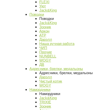
FLEXI
Уют
Jack&King
Поводки
Поводки
Jack&King
Зооник
Аркон
АТР
Дарэлл
Наша ручная работа
ЧИП
Прочие
NUNBELL
WOGY
ДВ
Адресники, брелки, медальоны
Адресники, брелки, медальоны
Дарэлл
Чистый котик
WOGY
Намордники
Намордники
Jack&King
TRIXIE
Зооник