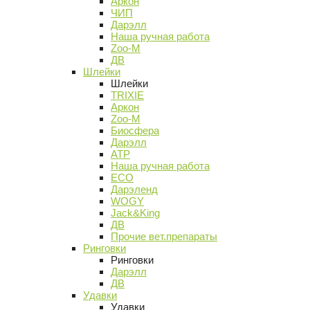
Аркон
ЧИП
Дарэлл
Наша ручная работа
Zoo-M
ДВ
Шлейки
Шлейки
TRIXIE
Аркон
Zoo-M
Биосфера
Дарэлл
АТР
Наша ручная работа
ECO
Дарэленд
WOGY
Jack&King
ДВ
Прочие вет.препараты
Ринговки
Ринговки
Дарэлл
ДВ
Удавки
Удавки