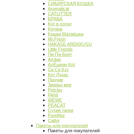
СИБИРСКАЯ КОШКА
Aromaticat
CATLITTER
БРАВА
Кот в лотке
Котяра
Кошки Матрёшки
Mr.Fresh
HAKASE AREKKUSU
Little Friends
Пи-Пи-Бент
Ambar
АлЁшкин Кот
Си Си Кэт
Кот Лукас
Прочие
Зверье мое
Petclay
PANI
WEWE
PEACAT
Сухие тапки
PureMur
Cattoi
Пакеты для покупателей
Пакеты для покупателей