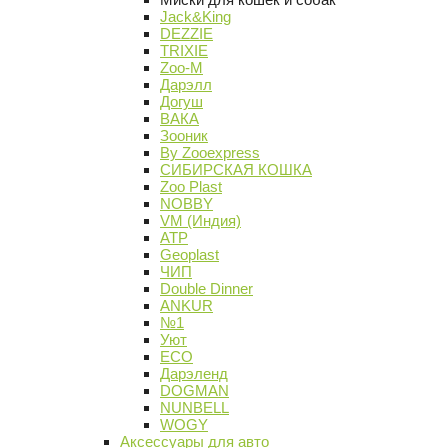
Jack&King
DEZZIE
TRIXIE
Zoo-M
Дарэлл
Догуш
ВАКА
Зооник
By Zooexpress
СИБИРСКАЯ КОШКА
Zoo Plast
NOBBY
VM (Индия)
АТР
Geoplast
ЧИП
Double Dinner
ANKUR
№1
Уют
ECO
Дарэленд
DOGMAN
NUNBELL
WOGY
Аксессуары для авто