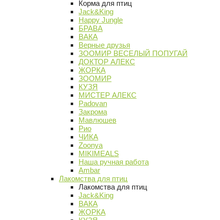
Корма для птиц
Jack&King
Happy Jungle
БРАВА
ВАКА
Верные друзья
ЗООМИР ВЕСЕЛЫЙ ПОПУГАЙ
ДОКТОР АЛЕКС
ЖОРКА
ЗООМИР
КУЗЯ
МИСТЕР АЛЕКС
Padovan
Закрома
Мавлюшев
Рио
ЧИКА
Zoonya
MIKIMEALS
Наша ручная работа
Ambar
Лакомства для птиц
Лакомства для птиц
Jack&King
ВАКА
ЖОРКА