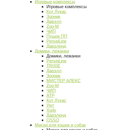
Игровые комплексы
Игровые комплексы
Кот Лукас
Зооник
Дарэлл
Zoo-M
ЧИП
Пушок ПП
PerseiLine
Дарэленд
Домики, лежанки
Домики, лежанки
PerseiLine
TRIXIE
Дарэлл
Зооник
МИСТЕР АЛЕКС
Zoo-M
ЧИП
АТР
Кот Лукас
Уют
Xody
Дарэленд
OSSO
Миски для кошек и собак
Миски для кошек и собак