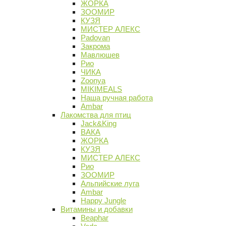
ЖОРКА
ЗООМИР
КУЗЯ
МИСТЕР АЛЕКС
Padovan
Закрома
Мавлюшев
Рио
ЧИКА
Zoonya
MIKIMEALS
Наша ручная работа
Ambar
Лакомства для птиц
Jack&King
ВАКА
ЖОРКА
КУЗЯ
МИСТЕР АЛЕКС
Рио
ЗООМИР
Альпийские луга
Ambar
Happy Jungle
Витамины и добавки
Beaphar