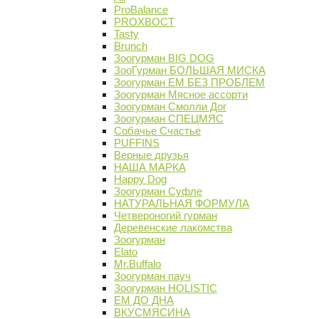
ProBalance
PROХВОСТ
Tasty
Brunch
Зоогурман BIG DOG
ЗооГурман БОЛЬШАЯ МИСКА
Зоогурман ЕМ БЕЗ ПРОБЛЕМ
Зоогурман Мясное ассорти
Зоогурман Смолли Дог
Зоогурман СПЕЦМЯС
Собачье Счастье
PUFFINS
Верные друзья
НАША МАРКА
Happy Dog
Зоогурман Суфле
НАТУРАЛЬНАЯ ФОРМУЛА
Четвероногий гурман
Деревенские лакомства
Зоогурман
Elato
Mr.Buffalo
Зоогурман пауч
Зоогурман HOLISTIC
ЕМ ДО ДНА
ВКУСМЯСИНА