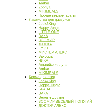
Ambar
Zoonya
MIKIMEALS
Прочие вет.препараты
Лакомства для грызунов
Jack&King
Happy Jungle
LITTLE ONE
ВАКА
ЗООМИР
ЖОРКА
КУЗЯ
МИСТЕР АЛЕКС
Закрома
ЧИКА
Альпийские луга
Ambar
MIKIMEALS
Корма для птиц
Jack&King
Happy Jungle
БРАВА
ВАКА
Верные друзья
ЗООМИР ВЕСЕЛЫЙ ПОПУГАЙ
ДОКТОР АЛЕКС