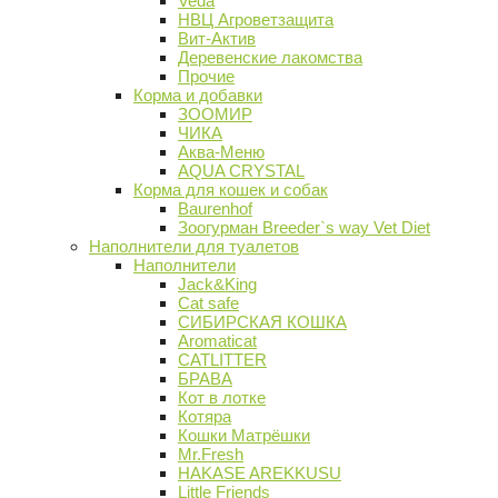
Veda
НВЦ Агроветзащита
Вит-Актив
Деревенские лакомства
Прочие
Корма и добавки
ЗООМИР
ЧИКА
Аква-Меню
AQUA CRYSTAL
Корма для кошек и собак
Baurenhof
Зоогурман Breeder`s way Vet Diet
Наполнители для туалетов
Наполнители
Jack&King
Cat safe
СИБИРСКАЯ КОШКА
Aromaticat
CATLITTER
БРАВА
Кот в лотке
Котяра
Кошки Матрёшки
Mr.Fresh
HAKASE AREKKUSU
Little Friends