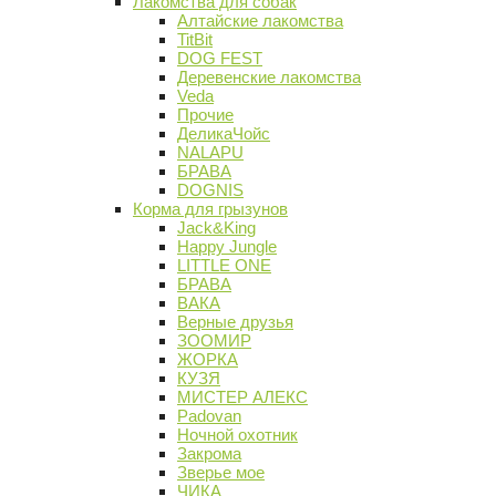
Лакомства для собак
Алтайские лакомства
TitBit
DOG FEST
Деревенские лакомства
Veda
Прочие
ДеликаЧойс
NALAPU
БРАВА
DOGNIS
Корма для грызунов
Jack&King
Happy Jungle
LITTLE ONE
БРАВА
ВАКА
Верные друзья
ЗООМИР
ЖОРКА
КУЗЯ
МИСТЕР АЛЕКС
Padovan
Ночной охотник
Закрома
Зверье мое
ЧИКА