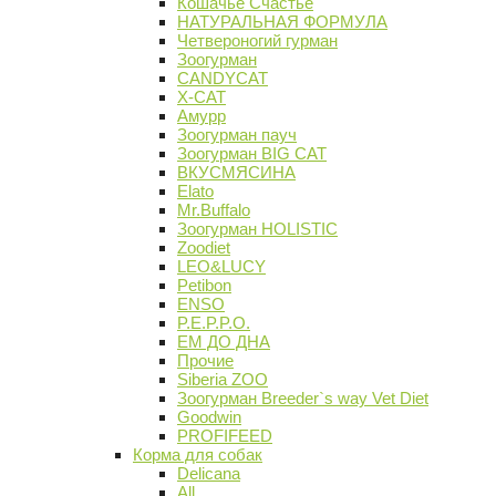
Кошачье Счастье
НАТУРАЛЬНАЯ ФОРМУЛА
Четвероногий гурман
Зоогурман
CANDYCAT
X-CAT
Амурр
Зоогурман пауч
Зоогурман BIG CAT
ВКУСМЯСИНА
Elato
Mr.Buffalo
Зоогурман HOLISTIC
Zoodiet
LEO&LUCY
Petibon
ENSO
P.E.P.P.O.
ЕМ ДО ДНА
Прочие
Siberia ZOO
Зоогурман Breeder`s way Vet Diet
Goodwin
PROFIFEED
Корма для собак
Delicana
All