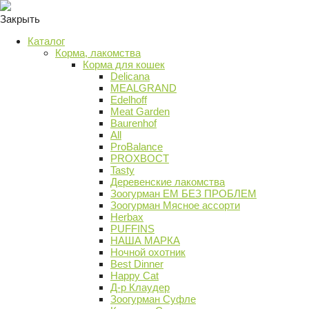
Закрыть
Каталог
Корма, лакомства
Корма для кошек
Delicana
MEALGRAND
Edelhoff
Meat Garden
Baurenhof
All
ProBalance
PROХВОСТ
Tasty
Деревенские лакомства
Зоогурман ЕМ БЕЗ ПРОБЛЕМ
Зоогурман Мясное ассорти
Herbax
PUFFINS
НАША МАРКА
Ночной охотник
Best Dinner
Happy Cat
Д-р Клаудер
Зоогурман Суфле