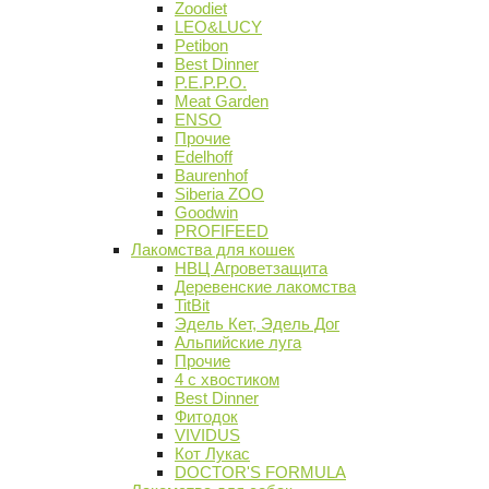
Zoodiet
LEO&LUCY
Petibon
Best Dinner
P.E.P.P.O.
Meat Garden
ENSO
Прочие
Edelhoff
Baurenhof
Siberia ZOO
Goodwin
PROFIFEED
Лакомства для кошек
НВЦ Агроветзащита
Деревенские лакомства
TitBit
Эдель Кет, Эдель Дог
Альпийские луга
Прочие
4 с хвостиком
Best Dinner
Фитодок
VIVIDUS
Кот Лукас
DOCTOR'S FORMULA