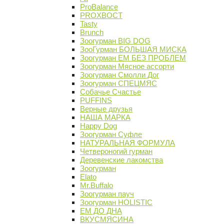
ProBalance
PROХВОСТ
Tasty
Brunch
Зоогурман BIG DOG
ЗооГурман БОЛЬШАЯ МИСКА
Зоогурман ЕМ БЕЗ ПРОБЛЕМ
Зоогурман Мясное ассорти
Зоогурман Смолли Дог
Зоогурман СПЕЦМЯС
Собачье Счастье
PUFFINS
Верные друзья
НАША МАРКА
Happy Dog
Зоогурман Суфле
НАТУРАЛЬНАЯ ФОРМУЛА
Четвероногий гурман
Деревенские лакомства
Зоогурман
Elato
Mr.Buffalo
Зоогурман пауч
Зоогурман HOLISTIC
ЕМ ДО ДНА
ВКУСМЯСИНА