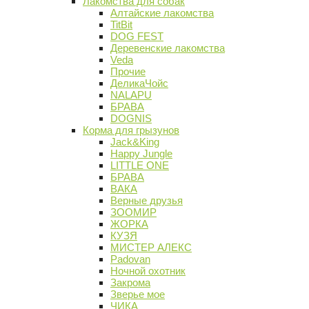
Лакомства для собак
Алтайские лакомства
TitBit
DOG FEST
Деревенские лакомства
Veda
Прочие
ДеликаЧойс
NALAPU
БРАВА
DOGNIS
Корма для грызунов
Jack&King
Happy Jungle
LITTLE ONE
БРАВА
ВАКА
Верные друзья
ЗООМИР
ЖОРКА
КУЗЯ
МИСТЕР АЛЕКС
Padovan
Ночной охотник
Закрома
Зверье мое
ЧИКА