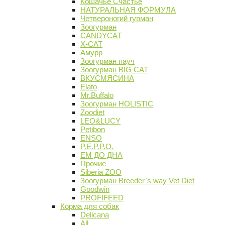
Кошачье Счастье
НАТУРАЛЬНАЯ ФОРМУЛА
Четвероногий гурман
Зоогурман
CANDYCAT
X-CAT
Амурр
Зоогурман пауч
Зоогурман BIG CAT
ВКУСМЯСИНА
Elato
Mr.Buffalo
Зоогурман HOLISTIC
Zoodiet
LEO&LUCY
Petibon
ENSO
P.E.P.P.O.
ЕМ ДО ДНА
Прочие
Siberia ZOO
Зоогурман Breeder`s way Vet Diet
Goodwin
PROFIFEED
Корма для собак
Delicana
All