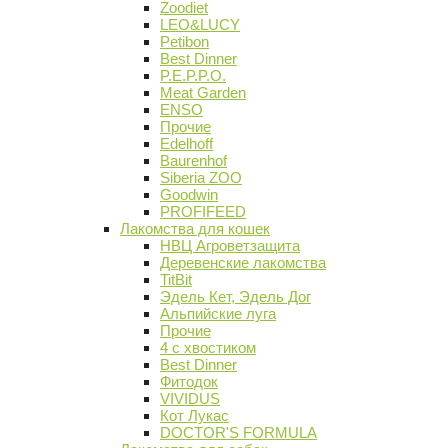
Zoodiet
LEO&LUCY
Petibon
Best Dinner
P.E.P.P.O.
Meat Garden
ENSO
Прочие
Edelhoff
Baurenhof
Siberia ZOO
Goodwin
PROFIFEED
Лакомства для кошек
НВЦ Агроветзащита
Деревенские лакомства
TitBit
Эдель Кет, Эдель Дог
Альпийские луга
Прочие
4 с хвостиком
Best Dinner
Фитодок
VIVIDUS
Кот Лукас
DOCTOR'S FORMULA