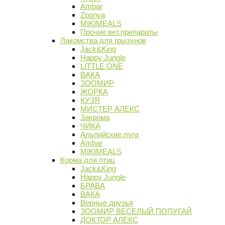
Ambar
Zoonya
MIKIMEALS
Прочие вет.препараты
Лакомства для грызунов
Jack&King
Happy Jungle
LITTLE ONE
ВАКА
ЗООМИР
ЖОРКА
КУЗЯ
МИСТЕР АЛЕКС
Закрома
ЧИКА
Альпийские луга
Ambar
MIKIMEALS
Корма для птиц
Jack&King
Happy Jungle
БРАВА
ВАКА
Верные друзья
ЗООМИР ВЕСЕЛЫЙ ПОПУГАЙ
ДОКТОР АЛЕКС