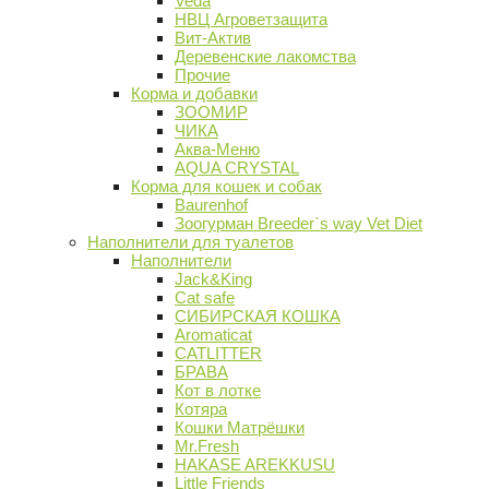
Veda
НВЦ Агроветзащита
Вит-Актив
Деревенские лакомства
Прочие
Корма и добавки
ЗООМИР
ЧИКА
Аква-Меню
AQUA CRYSTAL
Корма для кошек и собак
Baurenhof
Зоогурман Breeder`s way Vet Diet
Наполнители для туалетов
Наполнители
Jack&King
Cat safe
СИБИРСКАЯ КОШКА
Aromaticat
CATLITTER
БРАВА
Кот в лотке
Котяра
Кошки Матрёшки
Mr.Fresh
HAKASE AREKKUSU
Little Friends