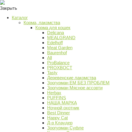
Закрыть
Каталог
Корма, лакомства
Корма для кошек
Delicana
MEALGRAND
Edelhoff
Meat Garden
Baurenhof
All
ProBalance
PROХВОСТ
Tasty
Деревенские лакомства
Зоогурман ЕМ БЕЗ ПРОБЛЕМ
Зоогурман Мясное ассорти
Herbax
PUFFINS
НАША МАРКА
Ночной охотник
Best Dinner
Happy Cat
Д-р Клаудер
Зоогурман Суфле