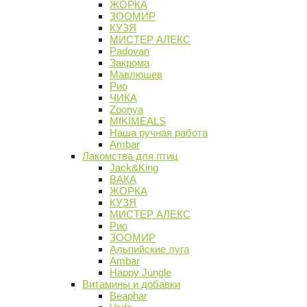
ЖОРКА
ЗООМИР
КУЗЯ
МИСТЕР АЛЕКС
Padovan
Закрома
Мавлюшев
Рио
ЧИКА
Zoonya
MIKIMEALS
Наша ручная работа
Ambar
Лакомства для птиц
Jack&King
ВАКА
ЖОРКА
КУЗЯ
МИСТЕР АЛЕКС
Рио
ЗООМИР
Альпийские луга
Ambar
Happy Jungle
Витамины и добавки
Beaphar