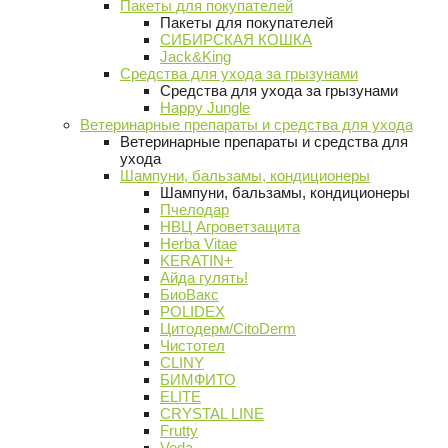
Пакеты для покупателей
Пакеты для покупателей
СИБИРСКАЯ КОШКА
Jack&King
Средства для ухода за грызунами
Средства для ухода за грызунами
Happy Jungle
Ветеринарные препараты и средства для ухода
Ветеринарные препараты и средства для
ухода
Шампуни, бальзамы, кондиционеры
Шампуни, бальзамы, кондиционеры
Пчелодар
НВЦ Агроветзащита
Herba Vitae
KERATIN+
Айда гулять!
БиоВакс
POLIDEX
Цитодерм/CitoDerm
Чистотел
CLINY
БИМФИТО
ELITE
CRYSTAL LINE
Frutty
Veda