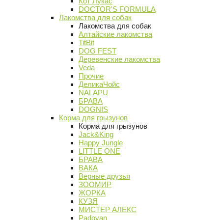
Кот Лукас
DOCTOR'S FORMULA
Лакомства для собак
Лакомства для собак
Алтайские лакомства
TitBit
DOG FEST
Деревенские лакомства
Veda
Прочие
ДеликаЧойс
NALAPU
БРАВА
DOGNIS
Корма для грызунов
Корма для грызунов
Jack&King
Happy Jungle
LITTLE ONE
БРАВА
ВАКА
Верные друзья
ЗООМИР
ЖОРКА
КУЗЯ
МИСТЕР АЛЕКС
Padovan