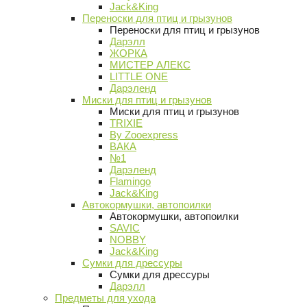
Jack&King
Переноски для птиц и грызунов
Переноски для птиц и грызунов
Дарэлл
ЖОРКА
МИСТЕР АЛЕКС
LITTLE ONE
Дарэленд
Миски для птиц и грызунов
Миски для птиц и грызунов
TRIXIE
By Zooexpress
ВАКА
№1
Дарэленд
Flamingo
Jack&King
Автокормушки, автопоилки
Автокормушки, автопоилки
SAVIC
NOBBY
Jack&King
Сумки для дрессуры
Сумки для дрессуры
Дарэлл
Предметы для ухода