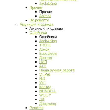
Jack&King
Прочие
Прочие
Animall
По рецепту
Амуниция и одежда
Амуниция и одежда
Ошейники
Ошейники
Jack&King
TRIXIE
Аркон
Биосфера
Дарэлл
ЧИП
АТР
Наша ручная работа
V.I.Pet
№1
Уют
Каскад
NUNBELL
WOGY
ДВ
Дарэленд
Рулетки