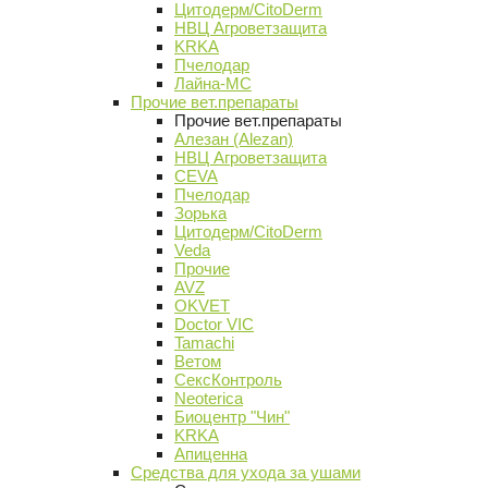
Цитодерм/CitoDerm
НВЦ Агроветзащита
KRKA
Пчелодар
Лайна-МС
Прочие вет.препараты
Прочие вет.препараты
Алезан (Alezan)
НВЦ Агроветзащита
CEVA
Пчелодар
Зорька
Цитодерм/CitoDerm
Veda
Прочие
AVZ
OKVET
Doctor VIC
Tamachi
Ветом
СексКонтроль
Neoterica
Биоцентр "Чин"
KRKA
Апиценна
Средства для ухода за ушами