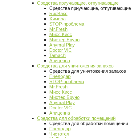
Средства приучающие, отпугивающие
Средства приучающие, отпугивающие
БиоВакс
Химола
STOP-проблема
Mr.Fresh
Мисс Кисс
Мистер Бруно
Anymal Play
Doctor VIC
Tamachi
Апиценна
Средства для уничтожения запахов
Средства для уничтожения запахов
Пчелодар
STOP-проблема
Mr.Fresh
Мисс Кисс
Мистер Бруно
Anymal Play
Doctor VIC
Апиценна
Средства для обработки помещений
Средства для обработки помещений
Пчелодар
Чистотел