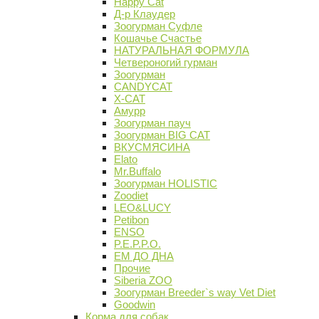
Happy Cat
Д-р Клаудер
Зоогурман Суфле
Кошачье Счастье
НАТУРАЛЬНАЯ ФОРМУЛА
Четвероногий гурман
Зоогурман
CANDYCAT
X-CAT
Амурр
Зоогурман пауч
Зоогурман BIG CAT
ВКУСМЯСИНА
Elato
Mr.Buffalo
Зоогурман HOLISTIC
Zoodiet
LEO&LUCY
Petibon
ENSO
P.E.P.P.O.
ЕМ ДО ДНА
Прочие
Siberia ZOO
Зоогурман Breeder`s way Vet Diet
Goodwin
Корма для собак