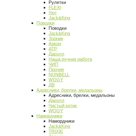
Рулетки
FLEXI
Уют
Jack&King
Поводки
Поводки
Jack&King
Зооник
Аркон
АТР
Дарэлл
Наша ручная работа
ЧИП
Прочие
NUNBELL
WOGY
ДВ
Адресники, брелки, медальоны
Адресники, брелки, медальоны
Дарэлл
Чистый котик
WOGY
Намордники
Намордники
Jack&King
TRIXIE