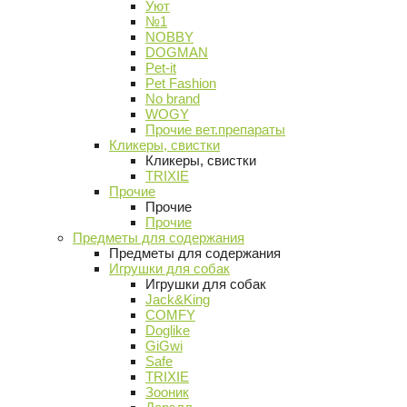
Уют
№1
NOBBY
DOGMAN
Pet-it
Pet Fashion
No brand
WOGY
Прочие вет.препараты
Кликеры, свистки
Кликеры, свистки
TRIXIE
Прочие
Прочие
Прочие
Предметы для содержания
Предметы для содержания
Игрушки для собак
Игрушки для собак
Jack&King
COMFY
Doglike
GiGwi
Safe
TRIXIE
Зооник