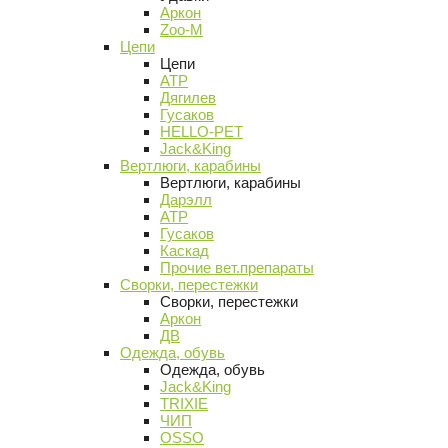
Аркон
Zoo-M
Цепи
Цепи
АТР
Дягилев
Гусаков
HELLO-PET
Jack&King
Вертлюги, карабины
Вертлюги, карабины
Дарэлл
АТР
Гусаков
Каскад
Прочие вет.препараты
Сворки, перестежки
Сворки, перестежки
Аркон
ДВ
Одежда, обувь
Одежда, обувь
Jack&King
TRIXIE
ЧИП
OSSO