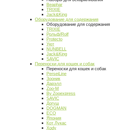
Beaphar
TRIXIE
Jack&King
Оборудование для содержания
Оборудование для содержания
TRIXIE
Рольф/Rolf
Protecto
Уют
NUNBELL
Jack&King
SAVIC
Переноски для кошек и собак
Переноски для кошек и собак
PerseiLine
Зооник
Дарэлл
Zoo-M
By Zooexpress
SAVIC
Догуш
DOGMAN
ECO
Япония
Кот Лукас
Xody