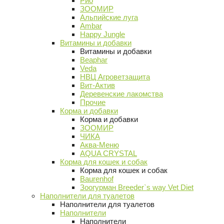
Рио
ЗООМИР
Альпийские луга
Ambar
Happy Jungle
Витамины и добавки
Витамины и добавки
Beaphar
Veda
НВЦ Агроветзащита
Вит-Актив
Деревенские лакомства
Прочие
Корма и добавки
Корма и добавки
ЗООМИР
ЧИКА
Аква-Меню
AQUA CRYSTAL
Корма для кошек и собак
Корма для кошек и собак
Baurenhof
Зоогурман Breeder`s way Vet Diet
Наполнители для туалетов
Наполнители для туалетов
Наполнители
Наполнители