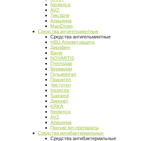
Neoterica
AVZ
Тиксфли
Апиценна
MaxiDrops
Средства антигельминтные
Средства антигельминтные
НВЦ Агроветзащита
Дирофен
Bayer
NOVARTIS
Пчелодар
Вермидин
Гельминтал
Празител
Чистотел
Inspector
Supramil
Диронет
KRKA
Neoterica
AVZ
Апиценна
Прочие вет.препараты
Средства антибактериальные
Средства антибактериальные