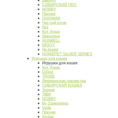
Дарэлл
СИБИРСКИЙ ПЕС
NOBBY
Прочие
DOGMAN
Чистый котик
№1
Кот Лукас
Дарэленд
NUNBELL
WOGY
No brand
HOMEPET SILVER SERIES
Игрушки для кошек
Игрушки для кошек
Кот Лукас
GiGwi
TRIXIE
Деревенские лакомства
СИБИРСКАЯ КОШКА
Зооник
TitBit
NOBBY
By Zooexpress
Veda
Прочие
Ambar