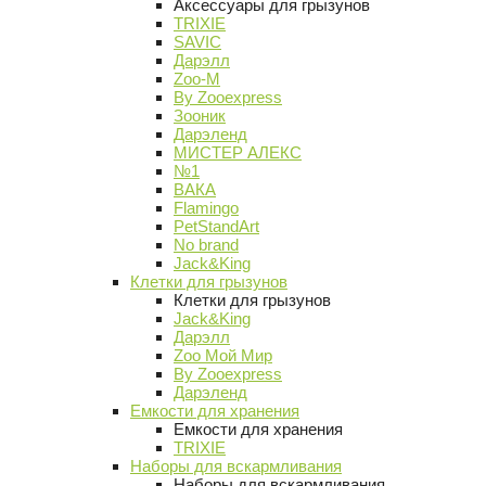
Аксессуары для грызунов
TRIXIE
SAVIC
Дарэлл
Zoo-M
By Zooexpress
Зооник
Дарэленд
МИСТЕР АЛЕКС
№1
ВАКА
Flamingo
PetStandArt
No brand
Jack&King
Клетки для грызунов
Клетки для грызунов
Jack&King
Дарэлл
Zoo Мой Мир
By Zooexpress
Дарэленд
Емкости для хранения
Емкости для хранения
TRIXIE
Наборы для вскармливания
Наборы для вскармливания