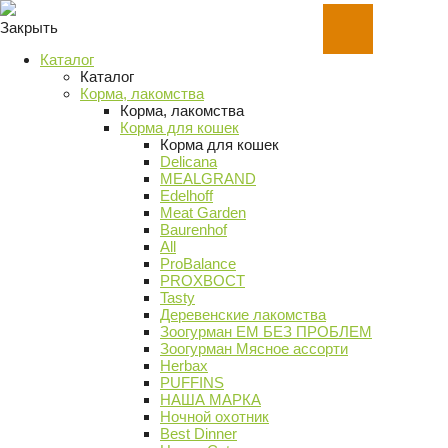
Закрыть
Каталог
Каталог
Корма, лакомства
Корма, лакомства
Корма для кошек
Корма для кошек
Delicana
MEALGRAND
Edelhoff
Meat Garden
Baurenhof
All
ProBalance
PROХВОСТ
Tasty
Деревенские лакомства
Зоогурман ЕМ БЕЗ ПРОБЛЕМ
Зоогурман Мясное ассорти
Herbax
PUFFINS
НАША МАРКА
Ночной охотник
Best Dinner