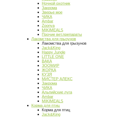
Ночной охотник
Закрома
Зверье мое
ЧИКА
Ambar
Zoonya
MIKIMEALS
Прочие вет.препараты
Лакомства для грызунов
Лакомства для грызунов
Jack&King
Happy Jungle
LITTLE ONE
ВАКА
ЗООМИР
ЖОРКА
КУЗЯ
МИСТЕР АЛЕКС
Закрома
ЧИКА
Альпийские луга
Ambar
MIKIMEALS
Корма для птиц
Корма для птиц
Jack&King