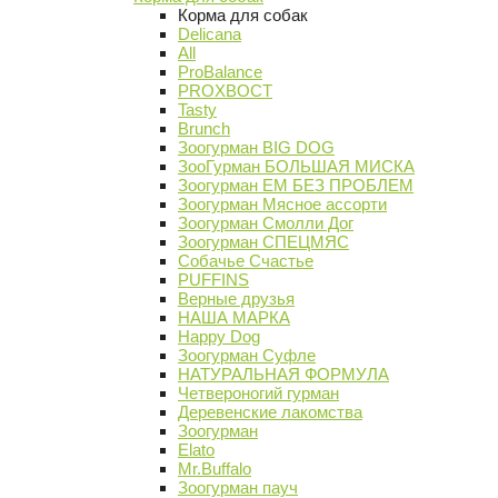
Корма для собак
Delicana
All
ProBalance
PROХВОСТ
Tasty
Brunch
Зоогурман BIG DOG
ЗооГурман БОЛЬШАЯ МИСКА
Зоогурман ЕМ БЕЗ ПРОБЛЕМ
Зоогурман Мясное ассорти
Зоогурман Смолли Дог
Зоогурман СПЕЦМЯС
Собачье Счастье
PUFFINS
Верные друзья
НАША МАРКА
Happy Dog
Зоогурман Суфле
НАТУРАЛЬНАЯ ФОРМУЛА
Четвероногий гурман
Деревенские лакомства
Зоогурман
Elato
Mr.Buffalo
Зоогурман пауч