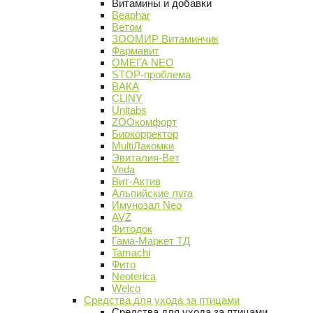
Витамины и добавки
Beaphar
Ветом
ЗООМИР Витаминчик
Фармавит
ОМЕГА NEO
STOP-проблема
ВАКА
CLINY
Unitabs
ZOOкомфорт
Биокорректор
MultiЛакомки
Эвиталия-Вет
Veda
Вит-Актив
Альпийские луга
Имунозал Neo
AVZ
Фитодок
Гама-Маркет ТД
Tamachi
Фито
Neoterica
Welco
Средства для ухода за птицами
Средства для ухода за птицами