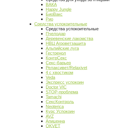
ВАКА
Happy Jungle
БиоВакс
Рио
Средства успокоительные
Средства успокоительные
Пчелодар
Деревенские лакомства
НВЦ Агроветзащита
Альпийские луга
Гестренол
КонтрСекс
Секс-барьер
Релаксивет/Relaxivet
4 с хвостиком
Veda
Экспресс успокоин
Doctor VIC
STOP-проблема
Tamachi
СексКонтроль
Neoterica
Курс Успокоин
AVZ
Апиценна
OKVET