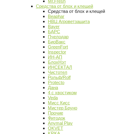
Mr.Fresh
Средства от блох и клещей
Средства от блох и клещей
Beaphar
НВЦ Агроветзащита
Bayer
БАРС
Пчелодар
БиоВакс
GreenFort
Inspector
ИН-АП
БлохНэт
ИНСЕКТАЛ
Чистотел
Рольф/Rolf
Protecto
Дана
4 с хвостиком
Veda
Мисс Кисс
Мистер Бруно
Прочие
Фитодок
Anymal Play
OKVET
KRKA