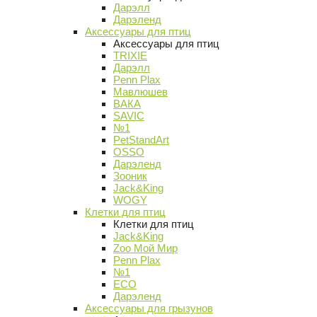
Дарэлл
Дарэленд
Аксессуары для птиц
Аксессуары для птиц
TRIXIE
Дарэлл
Penn Plax
Мавлюшев
ВАКА
SAVIC
№1
PetStandArt
OSSO
Дарэленд
Зооник
Jack&King
WOGY
Клетки для птиц
Клетки для птиц
Jack&King
Zoo Мой Мир
Penn Plax
№1
ECO
Дарэленд
Аксессуары для грызунов