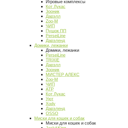
Игровые комплексы
Кот Лукас
Зооник
Дарэлл
Zoo-M
ЧИП
Пушок ПП
PerseiLine
Дарэленд
Домики, лежанки
Домики, лежанки
PerseiLine
TRIXIE
Дарэлл
Зооник
МИСТЕР АЛЕКС
Zoo-M
ЧИП
АТР
Кот Лукас
Уют
Xody
Дарэленд
OSSO
Миски для кошек и собак
Миски для кошек и собак
Jack&King