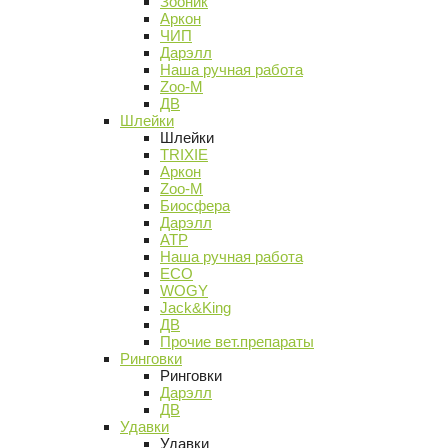
Зооник
Аркон
ЧИП
Дарэлл
Наша ручная работа
Zoo-M
ДВ
Шлейки
Шлейки
TRIXIE
Аркон
Zoo-M
Биосфера
Дарэлл
АТР
Наша ручная работа
ECO
WOGY
Jack&King
ДВ
Прочие вет.препараты
Ринговки
Ринговки
Дарэлл
ДВ
Удавки
Удавки