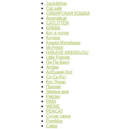
Jack&King
Cat safe
СИБИРСКАЯ КОШКА
Aromaticat
CATLITTER
БРАВА
Кот в лотке
Котяра
Кошки Матрёшки
Mr.Fresh
HAKASE AREKKUSU
Little Friends
Пи-Пи-Бент
Ambar
АлЁшкин Кот
Си Си Кэт
Кот Лукас
Прочие
Зверье мое
Petclay
PANI
WEWE
PEACAT
Сухие тапки
PureMur
Cattoi