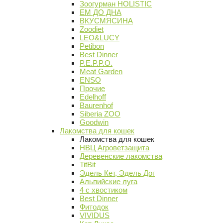
Зоогурман HOLISTIC
ЕМ ДО ДНА
ВКУСМЯСИНА
Zoodiet
LEO&LUCY
Petibon
Best Dinner
P.E.P.P.O.
Meat Garden
ENSO
Прочие
Edelhoff
Baurenhof
Siberia ZOO
Goodwin
Лакомства для кошек
Лакомства для кошек
НВЦ Агроветзащита
Деревенские лакомства
TitBit
Эдель Кет, Эдель Дог
Альпийские луга
4 с хвостиком
Best Dinner
Фитодок
VIVIDUS