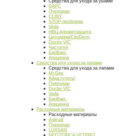
Средства для ухода за ушами
БАРС
Пчелодар
CLINY
STOP-проблема
Veda
НВЦ Агроветзащита
Цитодерм/CitoDerm
Doctor VIC
Чистотел
БиоВакс
Апиценна
Средства для ухода за лапами
Средства для ухода за лапами
Mr.Gee
Айда гулять!
Пчелодар
Doctor VIC
Veda
БиоВакс
Апиценна
Расходные материалы
Расходные материалы
Animall
Пчелодар
LUXSAN
NEOTERICA VETPRO