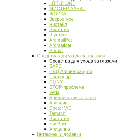
LITTLE ONE
МИСТЕР АЛЕКС
ЖОРКА
Зверье мое
Чистайл
Чистотел
Шустрик
AromatiPet
Aromaticat
Ambar
Средства для ухода за глазами
Средства для ухода за глазами
БАРС
НВЦ Агроветзащита
Пчелодар
CLINY
STOP-проблема
Veda
Бриллиантовые глаза
Анандин
Doctor VIC
Tamachi
Чистотел
БиоВакс
Апиценна
Витамины и добавки