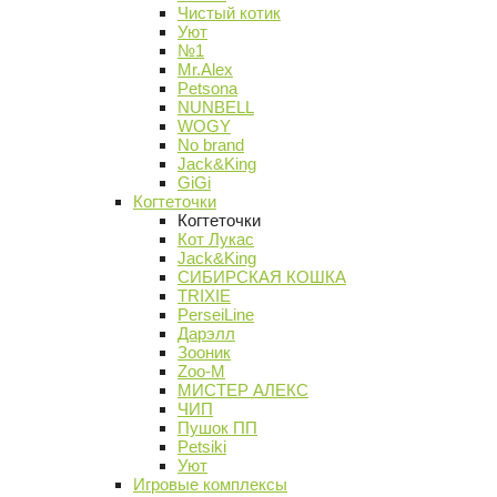
Чистый котик
Уют
№1
Mr.Alex
Petsona
NUNBELL
WOGY
No brand
Jack&King
GiGi
Когтеточки
Когтеточки
Кот Лукас
Jack&King
СИБИРСКАЯ КОШКА
TRIXIE
PerseiLine
Дарэлл
Зооник
Zoo-M
МИСТЕР АЛЕКС
ЧИП
Пушок ПП
Petsiki
Уют
Игровые комплексы