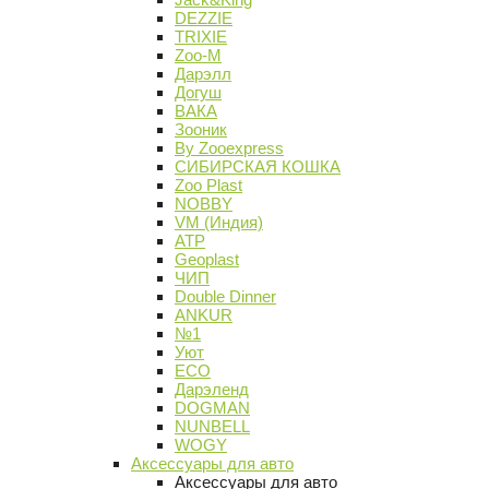
DEZZIE
TRIXIE
Zoo-M
Дарэлл
Догуш
ВАКА
Зооник
By Zooexpress
СИБИРСКАЯ КОШКА
Zoo Plast
NOBBY
VM (Индия)
АТР
Geoplast
ЧИП
Double Dinner
ANKUR
№1
Уют
ECO
Дарэленд
DOGMAN
NUNBELL
WOGY
Аксессуары для авто
Аксессуары для авто