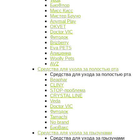
БиоФлор
Мисс Кисс
Мистер Бруно
Anymal Play
OKVET
Doctor VIC
Фитодок
Brizberry
Eva PETS
Апиценна
Woolly Pets
AVZ
Средства для ухода за полостью рта
Средства для ухода за полостью рта
Beaphar
CLINY
STOP-проблема
CRYSTAL LINE
Veda
Doctor VIC
Фитодок
Tamachi
No brand
БиоВакс
Средства для ухода за грызунами
Средства для ухода за грызунами