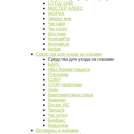
LITTLE ONE
МИСТЕР АЛЕКС
ЖОРКА
Зверье мое
Чистайл
Чистотел
Шустрик
AromatiPet
Aromaticat
Ambar
Средства для ухода за глазами
Средства для ухода за глазами
БАРС
НВЦ Агроветзащита
Пчелодар
CLINY
STOP-проблема
Veda
Бриллиантовые глаза
Анандин
Doctor VIC
Tamachi
Чистотел
БиоВакс
Апиценна
Витамины и добавки