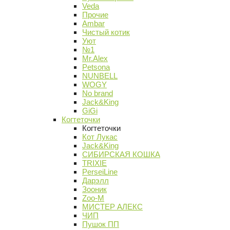
Veda
Прочие
Ambar
Чистый котик
Уют
№1
Mr.Alex
Petsona
NUNBELL
WOGY
No brand
Jack&King
GiGi
Когтеточки
Когтеточки
Кот Лукас
Jack&King
СИБИРСКАЯ КОШКА
TRIXIE
PerseiLine
Дарэлл
Зооник
Zoo-M
МИСТЕР АЛЕКС
ЧИП
Пушок ПП