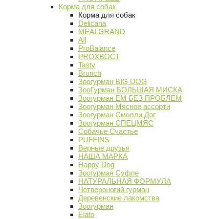
Корма для собак
Корма для собак
Delicana
MEALGRAND
All
ProBalance
PROХВОСТ
Tasty
Brunch
Зоогурман BIG DOG
ЗооГурман БОЛЬШАЯ МИСКА
Зоогурман ЕМ БЕЗ ПРОБЛЕМ
Зоогурман Мясное ассорти
Зоогурман Смолли Дог
Зоогурман СПЕЦМЯС
Собачье Счастье
PUFFINS
Верные друзья
НАША МАРКА
Happy Dog
Зоогурман Суфле
НАТУРАЛЬНАЯ ФОРМУЛА
Четвероногий гурман
Деревенские лакомства
Зоогурман
Elato