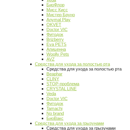
БиоФлор
Мисс Кисс
Мистер Бруно
Anymal Play
OKVET
Doctor VIC
Фитодок
Brizberry
Eva PETS
Апиценна
Woolly Pets
AVZ
Средства для ухода за полостью рта
Средства для ухода за полостью рта
Beaphar
CLINY
STOP-проблема
CRYSTAL LINE
Veda
Doctor VIC
Фитодок
Tamachi
No brand
БиоВакс
Средства для ухода за грызунами
Средства для ухода за грызунами