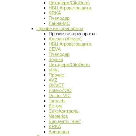
Цитодерм/CitoDerm
НВЦ Агроветзащита
KRKA
Пчелодар
Лайна-МС
Прочие вет.препараты
Прочие вет.препараты
Алезан (Alezan)
НВЦ Агроветзащита
CEVA
Пчелодар
Зорька
Цитодерм/CitoDerm
Veda
Прочие
AVZ
OKVET
EnteroZOO
Doctor VIC
Tamachi
Ветом
СексКонтроль
Neoterica
Биоцентр "Чин"
KRKA
Апиценна