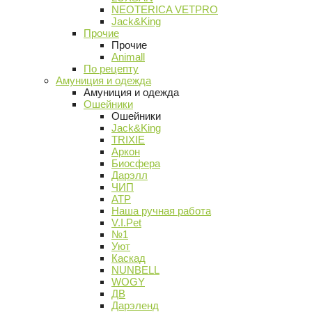
NEOTERICA VETPRO
Jack&King
Прочие
Прочие
Animall
По рецепту
Амуниция и одежда
Амуниция и одежда
Ошейники
Ошейники
Jack&King
TRIXIE
Аркон
Биосфера
Дарэлл
ЧИП
АТР
Наша ручная работа
V.I.Pet
№1
Уют
Каскад
NUNBELL
WOGY
ДВ
Дарэленд