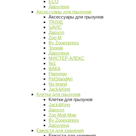
ECO
Дарэленд
Аксессуары для грызунов
Аксессуары для грызунов
TRIXIE
SAVIC
Дарэлл
Zoo-M
By Zooexpress
Зооник
Дарэленд
МИСТЕР АЛЕКС
№1
ВАКА
Flamingo
PetStandArt
No brand
Jack&King
Клетки для грызунов
Клетки для грызунов
Jack&King
Дарэлл
Zoo Мой Мир
By Zooexpress
Дарэленд
Емкости для хранения
Емкости для хранения