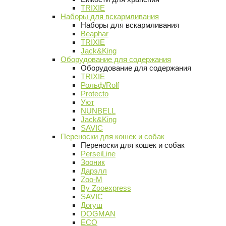
TRIXIE
Наборы для вскармливания
Наборы для вскармливания
Beaphar
TRIXIE
Jack&King
Оборудование для содержания
Оборудование для содержания
TRIXIE
Рольф/Rolf
Protecto
Уют
NUNBELL
Jack&King
SAVIC
Переноски для кошек и собак
Переноски для кошек и собак
PerseiLine
Зооник
Дарэлл
Zoo-M
By Zooexpress
SAVIC
Догуш
DOGMAN
ECO