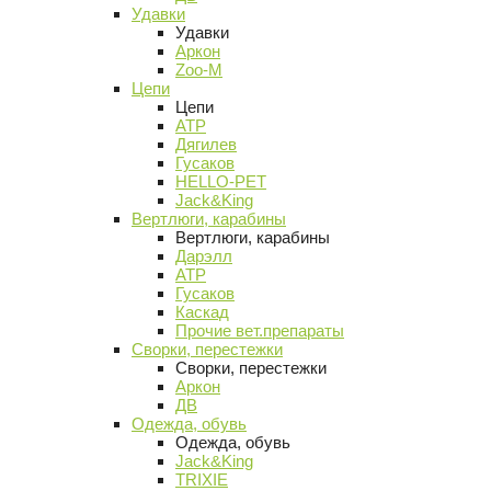
Удавки
Удавки
Аркон
Zoo-M
Цепи
Цепи
АТР
Дягилев
Гусаков
HELLO-PET
Jack&King
Вертлюги, карабины
Вертлюги, карабины
Дарэлл
АТР
Гусаков
Каскад
Прочие вет.препараты
Сворки, перестежки
Сворки, перестежки
Аркон
ДВ
Одежда, обувь
Одежда, обувь
Jack&King
TRIXIE