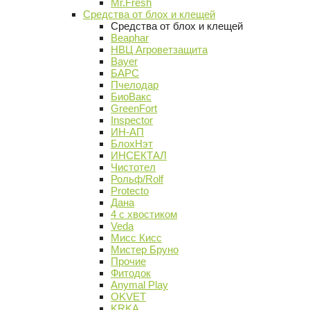
Mr.Fresh
Средства от блох и клещей
Средства от блох и клещей
Beaphar
НВЦ Агроветзащита
Bayer
БАРС
Пчелодар
БиоВакс
GreenFort
Inspector
ИН-АП
БлохНэт
ИНСЕКТАЛ
Чистотел
Рольф/Rolf
Protecto
Дана
4 с хвостиком
Veda
Мисс Кисс
Мистер Бруно
Прочие
Фитодок
Anymal Play
OKVET
KRKA