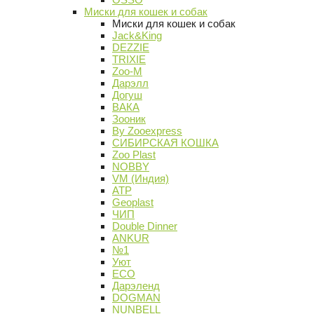
Миски для кошек и собак
Миски для кошек и собак
Jack&King
DEZZIE
TRIXIE
Zoo-M
Дарэлл
Догуш
ВАКА
Зооник
By Zooexpress
СИБИРСКАЯ КОШКА
Zoo Plast
NOBBY
VM (Индия)
АТР
Geoplast
ЧИП
Double Dinner
ANKUR
№1
Уют
ECO
Дарэленд
DOGMAN
NUNBELL