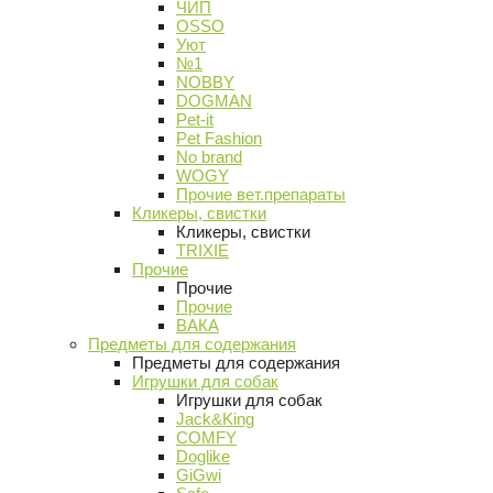
ЧИП
OSSO
Уют
№1
NOBBY
DOGMAN
Pet-it
Pet Fashion
No brand
WOGY
Прочие вет.препараты
Кликеры, свистки
Кликеры, свистки
TRIXIE
Прочие
Прочие
Прочие
ВАКА
Предметы для содержания
Предметы для содержания
Игрушки для собак
Игрушки для собак
Jack&King
COMFY
Doglike
GiGwi