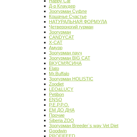
Happy Cat
Д-р Клаудер
Зоогурман Суфле
Кошачье Счастье
НАТУРАЛЬНАЯ ФОРМУЛА
Четвероногий гурман
Зоогурман
CANDYCAT
X-CAT
Амурр
Зоогурман пауч
Зоогурман BIG CAT
ВКУСМЯСИНА
Elato
Mr.Buffalo
Зоогурман HOLISTIC
Zoodiet
LEO&LUCY
Petibon
ENSO
P.E.P.P.O.
ЕМ ДО ДНА
Прочие
Siberia ZOO
Зоогурман Breeder`s way Vet Diet
Goodwin
PROFIFEED