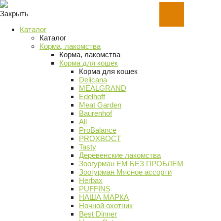
Закрыть
Каталог
Каталог
Корма, лакомства
Корма, лакомства
Корма для кошек
Корма для кошек
Delicana
MEALGRAND
Edelhoff
Meat Garden
Baurenhof
All
ProBalance
PROХВОСТ
Tasty
Деревенские лакомства
Зоогурман ЕМ БЕЗ ПРОБЛЕМ
Зоогурман Мясное ассорти
Herbax
PUFFINS
НАША МАРКА
Ночной охотник
Best Dinner