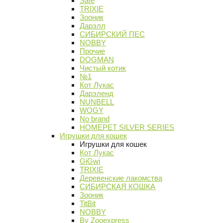
Safe
TRIXIE
Зооник
Дарэлл
СИБИРСКИЙ ПЕС
NOBBY
Прочие
DOGMAN
Чистый котик
№1
Кот Лукас
Дарэленд
NUNBELL
WOGY
No brand
HOMEPET SILVER SERIES
Игрушки для кошек
Игрушки для кошек
Кот Лукас
GiGwi
TRIXIE
Деревенские лакомства
СИБИРСКАЯ КОШКА
Зооник
TitBit
NOBBY
By Zooexpress