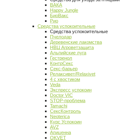
ВАКА
Happy Jungle
БиоВакс
Рио
Средства успокоительные
Средства успокоительные
Пчелодар
Деревенские лакомства
НВЦ Агроветзащита
Альпийские луга
Гестренол
КонтрСекс
Секс-барьер
Релаксивет/Relaxivet
4 с хвостиком
Veda
Экспресс успокоин
Doctor VIC
STOP-проблема
Tamachi
СексКонтроль
Neoterica
Курс Успокоин
AVZ
Апиценна
OKVET