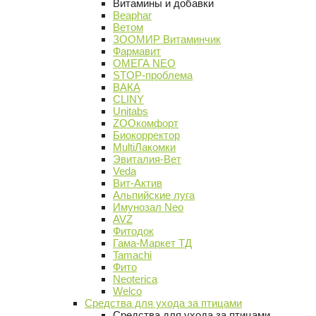
Витамины и добавки
Beaphar
Ветом
ЗООМИР Витаминчик
Фармавит
ОМЕГА NEO
STOP-проблема
ВАКА
CLINY
Unitabs
ZOOкомфорт
Биокорректор
MultiЛакомки
Эвиталия-Вет
Veda
Вит-Актив
Альпийские луга
Имунозал Neo
AVZ
Фитодок
Гама-Маркет ТД
Tamachi
Фито
Neoterica
Welco
Средства для ухода за птицами
Средства для ухода за птицами