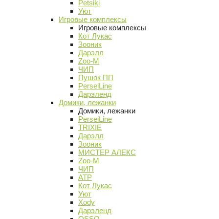
Petsiki
Уют
Игровые комплексы
Игровые комплексы
Кот Лукас
Зооник
Дарэлл
Zoo-M
ЧИП
Пушок ПП
PerseiLine
Дарэленд
Домики, лежанки
Домики, лежанки
PerseiLine
TRIXIE
Дарэлл
Зооник
МИСТЕР АЛЕКС
Zoo-M
ЧИП
АТР
Кот Лукас
Уют
Xody
Дарэленд
OSSO