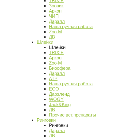
TRIXIE
Зооник
Аркон
ЧИП
Дарэлл
Наша ручная работа
Zoo-M
ДВ
Шлейки
Шлейки
TRIXIE
Аркон
Zoo-M
Биосфера
Дарэлл
АТР
Наша ручная работа
ECO
Дарэленд
WOGY
Jack&King
ДВ
Прочие вет.препараты
Ринговки
Ринговки
Дарэлл
ДВ