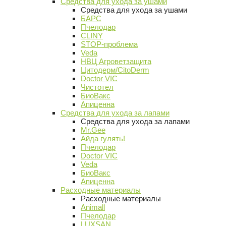
Средства для ухода за ушами
Средства для ухода за ушами
БАРС
Пчелодар
CLINY
STOP-проблема
Veda
НВЦ Агроветзащита
Цитодерм/CitoDerm
Doctor VIC
Чистотел
БиоВакс
Апиценна
Средства для ухода за лапами
Средства для ухода за лапами
Mr.Gee
Айда гулять!
Пчелодар
Doctor VIC
Veda
БиоВакс
Апиценна
Расходные материалы
Расходные материалы
Animall
Пчелодар
LUXSAN