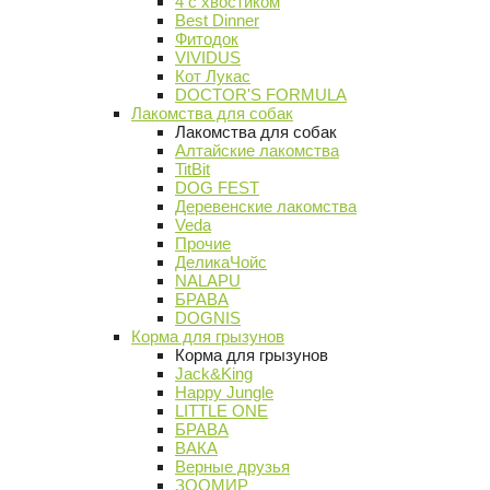
4 с хвостиком
Best Dinner
Фитодок
VIVIDUS
Кот Лукас
DOCTOR'S FORMULA
Лакомства для собак
Лакомства для собак
Алтайские лакомства
TitBit
DOG FEST
Деревенские лакомства
Veda
Прочие
ДеликаЧойс
NALAPU
БРАВА
DOGNIS
Корма для грызунов
Корма для грызунов
Jack&King
Happy Jungle
LITTLE ONE
БРАВА
ВАКА
Верные друзья
ЗООМИР