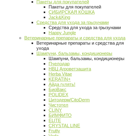
Пакеты для покупателей
Пакеты для покупателей
СИБИРСКАЯ КОШКА
Jack&King
Средства для ухода за грызунами
Средства для ухода за грызунами
Happy Jungle
Ветеринарные препараты и средства для ухода
Ветеринарные препараты и средства для
ухода
Шампуни, бальзамы, кондиционеры
Шампуни, бальзамы, кондиционеры
Пчелодар
НВЦ Агроветзащита
Herba Vitae
KERATIN+
Айда гулять!
БиоВакс
POLIDEX
Цитодерм/CitoDerm
Чистотел
CLINY
БИМФИТО
ELITE
CRYSTAL LINE
Frutty
Veda