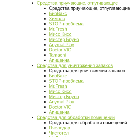
Средства приучающие, отпугивающие
Средства приучающие, отпугивающие
БиоВакс
Химола
STOP-проблема
Mr.Fresh
Мисс Кисс
Мистер Бруно
Anymal Play
Doctor VIC
Tamachi
Апиценна
Средства для уничтожения запахов
Средства для уничтожения запахов
БиоВакс
STOP-проблема
Mr.Fresh
Мисс Кисс
Мистер Бруно
Anymal Play
Doctor VIC
Апиценна
Средства для обработки помещений
Средства для обработки помещений
Пчелодар
Чистотел