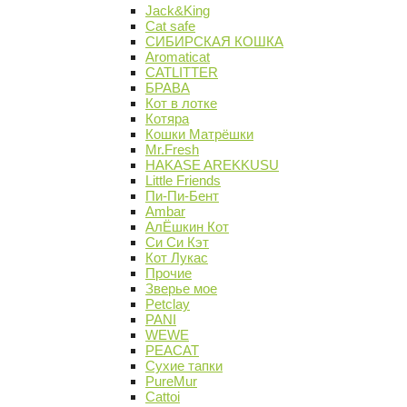
Jack&King
Cat safe
СИБИРСКАЯ КОШКА
Aromaticat
CATLITTER
БРАВА
Кот в лотке
Котяра
Кошки Матрёшки
Mr.Fresh
HAKASE AREKKUSU
Little Friends
Пи-Пи-Бент
Ambar
АлЁшкин Кот
Си Си Кэт
Кот Лукас
Прочие
Зверье мое
Petclay
PANI
WEWE
PEACAT
Сухие тапки
PureMur
Cattoi