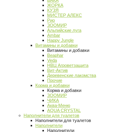
ВАКА
ЖОРКА
КУЗЯ
МИСТЕР АЛЕКС
Рио
ЗООМИР
Альпийские луга
Ambar
Happy Jungle
Витамины и добавки
Витамины и добавки
Beaphar
Veda
НВЦ Агроветзащита
Вит-Актив
Деревенские лакомства
Прочие
Корма и добавки
Корма и добавки
ЗООМИР
ЧИКА
Аква-Меню
AQUA CRYSTAL
Наполнители для туалетов
Наполнители для туалетов
Наполнители
Наполнители