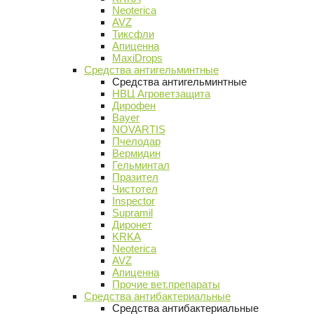
Neoterica
AVZ
Тиксфли
Апиценна
MaxiDrops
Средства антигельминтные
Средства антигельминтные
НВЦ Агроветзащита
Дирофен
Bayer
NOVARTIS
Пчелодар
Вермидин
Гельминтал
Празител
Чистотел
Inspector
Supramil
Диронет
KRKA
Neoterica
AVZ
Апиценна
Прочие вет.препараты
Средства антибактериальные
Средства антибактериальные