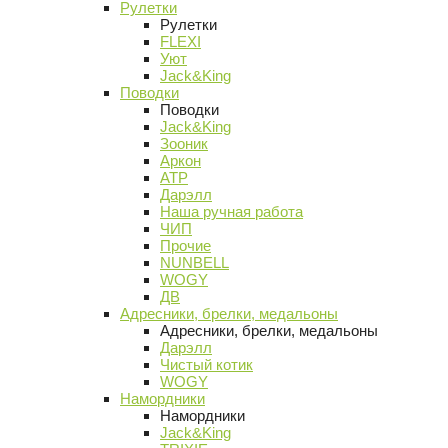
Рулетки
Рулетки
FLEXI
Уют
Jack&King
Поводки
Поводки
Jack&King
Зооник
Аркон
АТР
Дарэлл
Наша ручная работа
ЧИП
Прочие
NUNBELL
WOGY
ДВ
Адресники, брелки, медальоны
Адресники, брелки, медальоны
Дарэлл
Чистый котик
WOGY
Намордники
Намордники
Jack&King