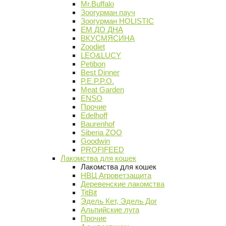
Mr.Buffalo
Зоогурман пауч
Зоогурман HOLISTIC
ЕМ ДО ДНА
ВКУСМЯСИНА
Zoodiet
LEO&LUCY
Petibon
Best Dinner
P.E.P.P.O.
Meat Garden
ENSO
Прочие
Edelhoff
Baurenhof
Siberia ZOO
Goodwin
PROFIFEED
Лакомства для кошек
Лакомства для кошек
НВЦ Агроветзащита
Деревенские лакомства
TitBit
Эдель Кет, Эдель Дог
Альпийские луга
Прочие