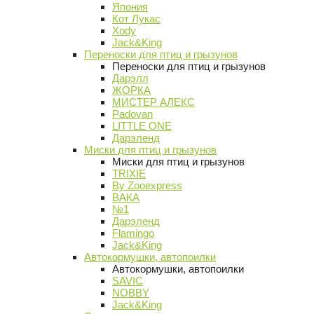
Япония
Кот Лукас
Xody
Jack&King
Переноски для птиц и грызунов
Переноски для птиц и грызунов
Дарэлл
ЖОРКА
МИСТЕР АЛЕКС
Padovan
LITTLE ONE
Дарэленд
Миски для птиц и грызунов
Миски для птиц и грызунов
TRIXIE
By Zooexpress
ВАКА
№1
Дарэленд
Flamingo
Jack&King
Автокормушки, автопоилки
Автокормушки, автопоилки
SAVIC
NOBBY
Jack&King