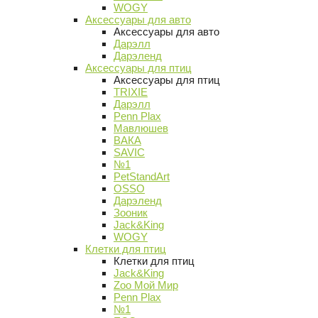
WOGY
Аксессуары для авто
Аксессуары для авто
Дарэлл
Дарэленд
Аксессуары для птиц
Аксессуары для птиц
TRIXIE
Дарэлл
Penn Plax
Мавлюшев
ВАКА
SAVIC
№1
PetStandArt
OSSO
Дарэленд
Зооник
Jack&King
WOGY
Клетки для птиц
Клетки для птиц
Jack&King
Zoo Мой Мир
Penn Plax
№1