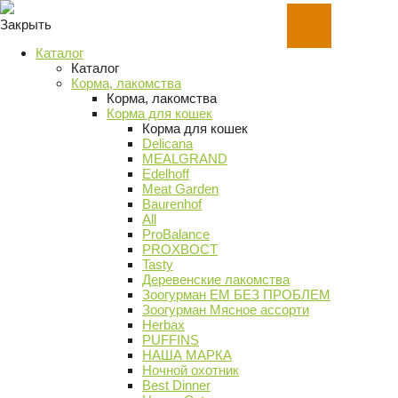
Закрыть
Каталог
Каталог
Корма, лакомства
Корма, лакомства
Корма для кошек
Корма для кошек
Delicana
MEALGRAND
Edelhoff
Meat Garden
Baurenhof
All
ProBalance
PROХВОСТ
Tasty
Деревенские лакомства
Зоогурман ЕМ БЕЗ ПРОБЛЕМ
Зоогурман Мясное ассорти
Herbax
PUFFINS
НАША МАРКА
Ночной охотник
Best Dinner