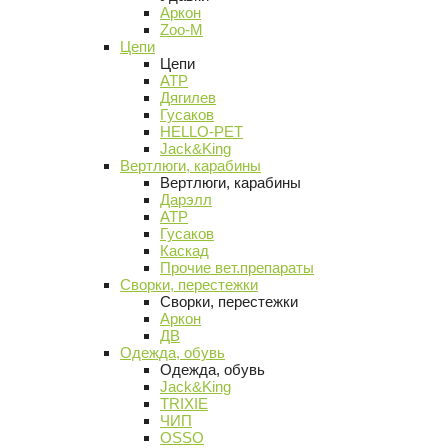
Аркон
Zoo-M
Цепи
Цепи
АТР
Дягилев
Гусаков
HELLO-PET
Jack&King
Вертлюги, карабины
Вертлюги, карабины
Дарэлл
АТР
Гусаков
Каскад
Прочие вет.препараты
Сворки, перестежки
Сворки, перестежки
Аркон
ДВ
Одежда, обувь
Одежда, обувь
Jack&King
TRIXIE
ЧИП
OSSO