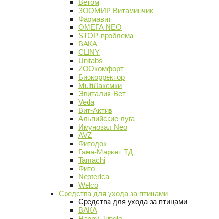
Ветом
ЗООМИР Витаминчик
Фармавит
ОМЕГА NEO
STOP-проблема
ВАКА
CLINY
Unitabs
ZOOкомфорт
Биокорректор
MultiЛакомки
Эвиталия-Вет
Veda
Вит-Актив
Альпийские луга
Имунозал Neo
AVZ
Фитодок
Гама-Маркет ТД
Tamachi
Фито
Neoterica
Welco
Средства для ухода за птицами
Средства для ухода за птицами
ВАКА
Happy Jungle