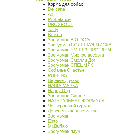
Корма для собак
Delicana
All
ProBalance
PROХВОСТ
Tasty
Brunch
Зоогурман BIG DOG
ЗооГурман БОЛЬШАЯ МИСКА
Зоогурман ЕМ БЕЗ ПРОБЛЕМ
Зоогурман Мясное ассорти
Зоогурман Смолли Дог
Зоогурман СПЕЦМЯС
Собачье Счастье
PUFFINS
Верные друзья
НАША МАРКА
Happy Dog
Зоогурман Суфле
НАТУРАЛЬНАЯ ФОРМУЛА
Четвероногий гурман
Деревенские лакомства
Зоогурман
Elato
Mr.Buffalo
Зоогурман пауч