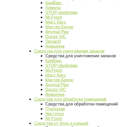
БиоВакс
Химола
STOP-проблема
Mr.Fresh
Мисс Кисс
Мистер Бруно
Anymal Play
Doctor VIC
Tamachi
Апиценна
Средства для уничтожения запахов
Средства для уничтожения запахов
БиоВакс
STOP-проблема
Mr.Fresh
Мисс Кисс
Мистер Бруно
Anymal Play
Doctor VIC
Апиценна
Средства для обработки помещений
Средства для обработки помещений
Пчелодар
Чистотел
Mr.Fresh
Средства от блох и клещей