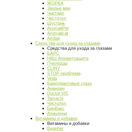
ЖОРКА
Зверье мое
Чистайл
Чистотел
Шустрик
AromatiPet
Aromaticat
Ambar
Средства для ухода за глазами
Средства для ухода за глазами
БАРС
НВЦ Агроветзащита
Пчелодар
CLINY
STOP-проблема
Veda
Бриллиантовые глаза
Анандин
Doctor VIC
Tamachi
Чистотел
БиоВакс
Апиценна
Витамины и добавки
Витамины и добавки
Beaphar