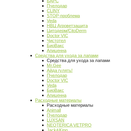
БАРС
Пчелодар
CLINY
STOP-проблема
Veda
НВЦ Агроветзащита
Цитодерм/CitoDerm
Doctor VIC
Чистотел
БиоВакс
Апиценна
Средства для ухода за лапами
Средства для ухода за лапами
Mr.Gee
Айда гулять!
Пчелодар
Doctor VIC
Veda
БиоВакс
Апиценна
Расходные материалы
Расходные материалы
Animall
Пчелодар
LUXSAN
NEOTERICA VETPRO
Jack&King