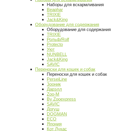
Наборы для вскармливания
Beaphar
TRIXIE
Jack&King
Оборудование для содержания
Оборудование для содержания
TRIXIE
Рольф/Rolf
Protecto
Уют
NUNBELL
Jack&King
SAVIC
Переноски для кошек и собак
Переноски для кошек и собак
PerseiLine
Зооник
Дарэлл
Zoo-M
By Zooexpress
SAVIC
Догуш
DOGMAN
ECO
Япония
Кот Лукас