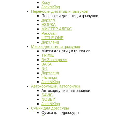
Xody
Jack&King
Переноски для птиц и грызунов
Переноски для птиц и грызунов
Дарэлл
ЖОРКА
МИСТЕР АЛЕКС
Padovan
LITTLE ONE
Дарэленд
Миски для птиц и грызунов
Миски для птиц и грызунов
TRIXIE
By Zooexpress
ВАКА
№1
Дарэленд
Flamingo
Jack&King
Автокормушки, автопоилки
Автокормушки, автопоилки
SAVIC
NOBBY
Jack&King
Сумки для дрессуры
Сумки для дрессуры