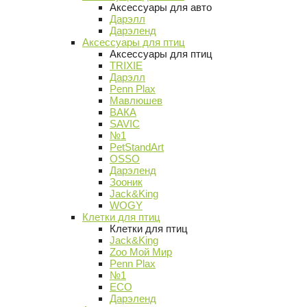
Аксессуары для авто
Дарэлл
Дарэленд
Аксессуары для птиц
Аксессуары для птиц
TRIXIE
Дарэлл
Penn Plax
Мавлюшев
ВАКА
SAVIC
№1
PetStandArt
OSSO
Дарэленд
Зооник
Jack&King
WOGY
Клетки для птиц
Клетки для птиц
Jack&King
Zoo Мой Мир
Penn Plax
№1
ECO
Дарэленд