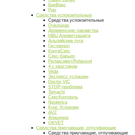
БиоВакс
Рио
Средства успокоительные
Средства успокоительные
Пчелодар
Деревенские лакомства
НВЦ Агроветзащита
Альпийские луга
Гестренол
КонтрСекс
Секс-барьер
Релаксивет/Relaxivet
4 с хвостиком
Veda
Экспресс успокоин
Doctor VIC
STOP-проблема
Tamachi
СексКонтроль
Neoterica
Курс Успокоин
AVZ
Апиценна
OKVET
Средства приучающие, отпугивающие
Средства приучающие, отпугивающие