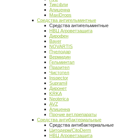
Тиксфли
Апиценна
MaxiDrops
Средства антигельминтные
Средства антигельминтные
НВЦ Агроветзащита
Дирофен
Bayer
NOVARTIS
Пчелодар
Вермидин
Гельминтал
Празител
Чистотел
Inspector
Supramil
Диронет
KRKA
Neoterica
AVZ
Апиценна
Прочие вет.препараты
Средства антибактериальные
Средства антибактериальные
Цитодерм/CitoDerm
НВЦ Агроветзащита