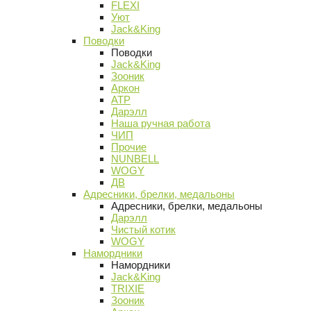
FLEXI
Уют
Jack&King
Поводки
Поводки
Jack&King
Зооник
Аркон
АТР
Дарэлл
Наша ручная работа
ЧИП
Прочие
NUNBELL
WOGY
ДВ
Адресники, брелки, медальоны
Адресники, брелки, медальоны
Дарэлл
Чистый котик
WOGY
Намордники
Намордники
Jack&King
TRIXIE
Зооник