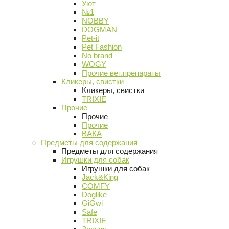
Уют
№1
NOBBY
DOGMAN
Pet-it
Pet Fashion
No brand
WOGY
Прочие вет.препараты
Кликеры, свистки
Кликеры, свистки
TRIXIE
Прочие
Прочие
Прочие
ВАКА
Предметы для содержания
Предметы для содержания
Игрушки для собак
Игрушки для собак
Jack&King
COMFY
Doglike
GiGwi
Safe
TRIXIE