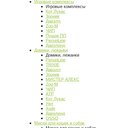
Игровые комплексы
Игровые комплексы
Кот Лукас
Зооник
Дарэлл
Zoo-M
ЧИП
Пушок ПП
PerseiLine
Дарэленд
Домики, лежанки
Домики, лежанки
PerseiLine
TRIXIE
Дарэлл
Зооник
МИСТЕР АЛЕКС
Zoo-M
ЧИП
АТР
Кот Лукас
Уют
Xody
Дарэленд
OSSO
Миски для кошек и собак
Миски для кошек и собак