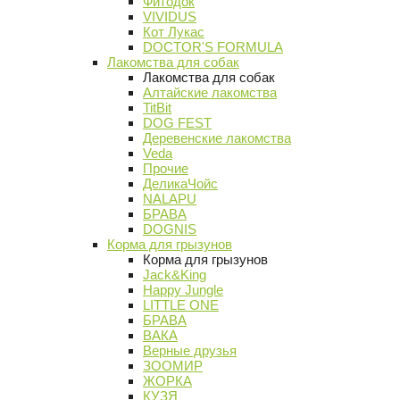
Фитодок
VIVIDUS
Кот Лукас
DOCTOR'S FORMULA
Лакомства для собак
Лакомства для собак
Алтайские лакомства
TitBit
DOG FEST
Деревенские лакомства
Veda
Прочие
ДеликаЧойс
NALAPU
БРАВА
DOGNIS
Корма для грызунов
Корма для грызунов
Jack&King
Happy Jungle
LITTLE ONE
БРАВА
ВАКА
Верные друзья
ЗООМИР
ЖОРКА
КУЗЯ