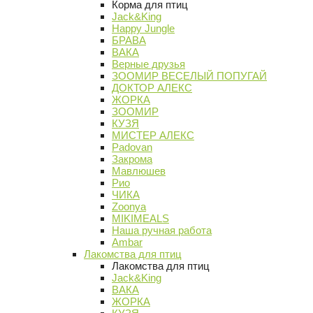
Корма для птиц
Jack&King
Happy Jungle
БРАВА
ВАКА
Верные друзья
ЗООМИР ВЕСЕЛЫЙ ПОПУГАЙ
ДОКТОР АЛЕКС
ЖОРКА
ЗООМИР
КУЗЯ
МИСТЕР АЛЕКС
Padovan
Закрома
Мавлюшев
Рио
ЧИКА
Zoonya
MIKIMEALS
Наша ручная работа
Ambar
Лакомства для птиц
Лакомства для птиц
Jack&King
ВАКА
ЖОРКА