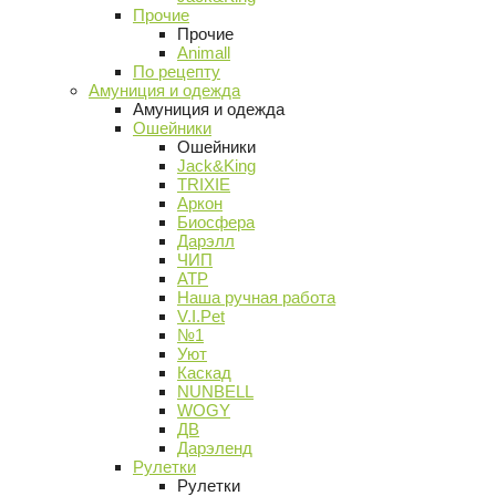
Прочие
Прочие
Animall
По рецепту
Амуниция и одежда
Амуниция и одежда
Ошейники
Ошейники
Jack&King
TRIXIE
Аркон
Биосфера
Дарэлл
ЧИП
АТР
Наша ручная работа
V.I.Pet
№1
Уют
Каскад
NUNBELL
WOGY
ДВ
Дарэленд
Рулетки
Рулетки