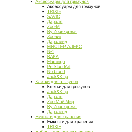
Аксессуары для грызунов
Аксессуары для грызунов
TRIXIE
SAVIC
Дарэлл
Zoo-M
By Zooexpress
Зооник
Дарэленд
МИСТЕР АЛЕКС
№1
ВАКА
Flamingo
PetStandArt
No brand
Jack&King
Клетки для грызунов
Клетки для грызунов
Jack&King
Дарэлл
Zoo Мой Мир
By Zooexpress
Дарэленд
Емкости для хранения
Емкости для хранения
TRIXIE
Наборы для вскармливания