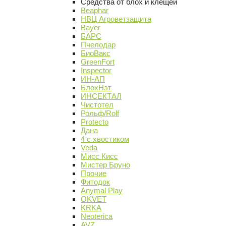
Средства от блох и клещей
Beaphar
НВЦ Агроветзащита
Bayer
БАРС
Пчелодар
БиоВакс
GreenFort
Inspector
ИН-АП
БлохНэт
ИНСЕКТАЛ
Чистотел
Рольф/Rolf
Protecto
Дана
4 с хвостиком
Veda
Мисс Кисс
Мистер Бруно
Прочие
Фитодок
Anymal Play
OKVET
KRKA
Neoterica
AVZ