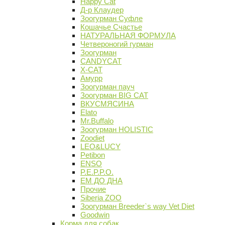
Happy Cat
Д-р Клаудер
Зоогурман Суфле
Кошачье Счастье
НАТУРАЛЬНАЯ ФОРМУЛА
Четвероногий гурман
Зоогурман
CANDYCAT
X-CAT
Амурр
Зоогурман пауч
Зоогурман BIG CAT
ВКУСМЯСИНА
Elato
Mr.Buffalo
Зоогурман HOLISTIC
Zoodiet
LEO&LUCY
Petibon
ENSO
P.E.P.P.O.
ЕМ ДО ДНА
Прочие
Siberia ZOO
Зоогурман Breeder`s way Vet Diet
Goodwin
Корма для собак