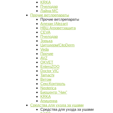
KRKA
Пчелодар
Лайна-МС
Прочие вет.препараты
Прочие вет.препараты
Алезан (Alezan)
НВЦ Агроветзащита
CEVA
Пчелодар
Зорька
Цитодерм/CitoDerm
Veda
Прочие
AVZ
OKVET
EnteroZOO
Doctor VIC
Tamachi
Ветом
СексКонтроль
Neoterica
Биоцентр "Чин"
KRKA
Апиценна
Средства для ухода за ушами
Средства для ухода за ушами