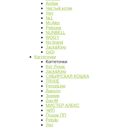
Ambar
Чистый котик
Уют
№1
Mr.Alex
Petsona
NUNBELL
WOGY
No brand
Jack&King
GiGi
Когтеточки
Когтеточки
Кот Лукас
Jack&King
СИБИРСКАЯ КОШКА
TRIXIE
PerseiLine
Дарэлл
Зооник
Zoo-M
МИСТЕР АЛЕКС
ЧИП
Пушок ПП
Petsiki
Уют