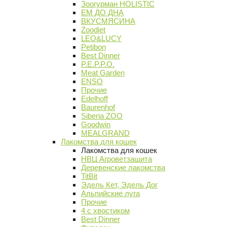
Зоогурман HOLISTIC
ЕМ ДО ДНА
ВКУСМЯСИНА
Zoodiet
LEO&LUCY
Petibon
Best Dinner
P.E.P.P.O.
Meat Garden
ENSO
Прочие
Edelhoff
Baurenhof
Siberia ZOO
Goodwin
MEALGRAND
Лакомства для кошек
Лакомства для кошек
НВЦ Агроветзащита
Деревенские лакомства
TitBit
Эдель Кет, Эдель Дог
Альпийские луга
Прочие
4 с хвостиком
Best Dinner