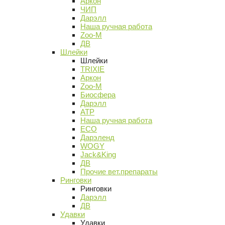
Аркон
ЧИП
Дарэлл
Наша ручная работа
Zoo-M
ДВ
Шлейки
Шлейки
TRIXIE
Аркон
Zoo-M
Биосфера
Дарэлл
АТР
Наша ручная работа
ECO
Дарэленд
WOGY
Jack&King
ДВ
Прочие вет.препараты
Ринговки
Ринговки
Дарэлл
ДВ
Удавки
Удавки