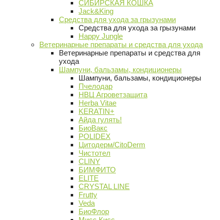
СИБИРСКАЯ КОШКА
Jack&King
Средства для ухода за грызунами
Средства для ухода за грызунами
Happy Jungle
Ветеринарные препараты и средства для ухода
Ветеринарные препараты и средства для
ухода
Шампуни, бальзамы, кондиционеры
Шампуни, бальзамы, кондиционеры
Пчелодар
НВЦ Агроветзащита
Herba Vitae
KERATIN+
Айда гулять!
БиоВакс
POLIDEX
Цитодерм/CitoDerm
Чистотел
CLINY
БИМФИТО
ELITE
CRYSTAL LINE
Frutty
Veda
БиоФлор
Мисс Кисс