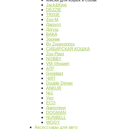
Jack&King
DEZZIE
TRIXIE
Zoo-M
Дарэлл
Догуш
ВАКА
Зооник
By Zooexpress
СИБИРСКАЯ КОШКА
Zoo Plast
NOBBY
VM (Индия)
АТР
Geoplast
ЧИП
Double Dinner
ANKUR
№1
Уют
ECO
Дарэленд
DOGMAN
NUNBELL
WOGY
Аксессуары для авто