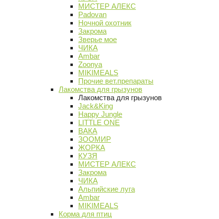
МИСТЕР АЛЕКС
Padovan
Ночной охотник
Закрома
Зверье мое
ЧИКА
Ambar
Zoonya
MIKIMEALS
Прочие вет.препараты
Лакомства для грызунов
Лакомства для грызунов
Jack&King
Happy Jungle
LITTLE ONE
ВАКА
ЗООМИР
ЖОРКА
КУЗЯ
МИСТЕР АЛЕКС
Закрома
ЧИКА
Альпийские луга
Ambar
MIKIMEALS
Корма для птиц