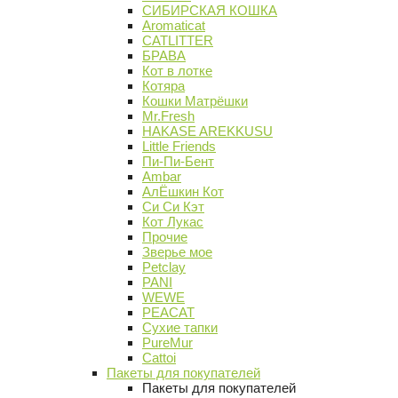
СИБИРСКАЯ КОШКА
Aromaticat
CATLITTER
БРАВА
Кот в лотке
Котяра
Кошки Матрёшки
Mr.Fresh
HAKASE AREKKUSU
Little Friends
Пи-Пи-Бент
Ambar
АлЁшкин Кот
Си Си Кэт
Кот Лукас
Прочие
Зверье мое
Petclay
PANI
WEWE
PEACAT
Сухие тапки
PureMur
Cattoi
Пакеты для покупателей
Пакеты для покупателей