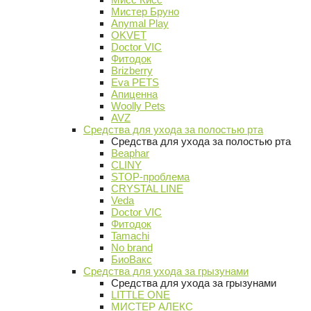
Мистер Бруно
Anymal Play
OKVET
Doctor VIC
Фитодок
Brizberry
Eva PETS
Апиценна
Woolly Pets
AVZ
Средства для ухода за полостью рта
Средства для ухода за полостью рта
Beaphar
CLINY
STOP-проблема
CRYSTAL LINE
Veda
Doctor VIC
Фитодок
Tamachi
No brand
БиоВакс
Средства для ухода за грызунами
Средства для ухода за грызунами
LITTLE ONE
МИСТЕР АЛЕКС