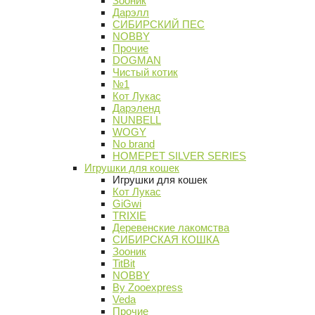
Зооник
Дарэлл
СИБИРСКИЙ ПЕС
NOBBY
Прочие
DOGMAN
Чистый котик
№1
Кот Лукас
Дарэленд
NUNBELL
WOGY
No brand
HOMEPET SILVER SERIES
Игрушки для кошек
Игрушки для кошек
Кот Лукас
GiGwi
TRIXIE
Деревенские лакомства
СИБИРСКАЯ КОШКА
Зооник
TitBit
NOBBY
By Zooexpress
Veda
Прочие