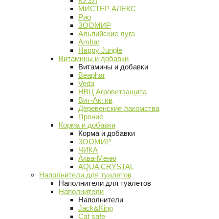
КУЗЯ
МИСТЕР АЛЕКС
Рио
ЗООМИР
Альпийские луга
Ambar
Happy Jungle
Витамины и добавки
Витамины и добавки
Beaphar
Veda
НВЦ Агроветзащита
Вит-Актив
Деревенские лакомства
Прочие
Корма и добавки
Корма и добавки
ЗООМИР
ЧИКА
Аква-Меню
AQUA CRYSTAL
Наполнители для туалетов
Наполнители для туалетов
Наполнители
Наполнители
Jack&King
Cat safe