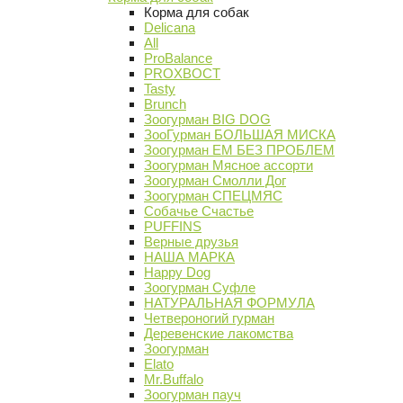
Корма для собак
Delicana
All
ProBalance
PROХВОСТ
Tasty
Brunch
Зоогурман BIG DOG
ЗооГурман БОЛЬШАЯ МИСКА
Зоогурман ЕМ БЕЗ ПРОБЛЕМ
Зоогурман Мясное ассорти
Зоогурман Смолли Дог
Зоогурман СПЕЦМЯС
Собачье Счастье
PUFFINS
Верные друзья
НАША МАРКА
Happy Dog
Зоогурман Суфле
НАТУРАЛЬНАЯ ФОРМУЛА
Четвероногий гурман
Деревенские лакомства
Зоогурман
Elato
Mr.Buffalo
Зоогурман пауч