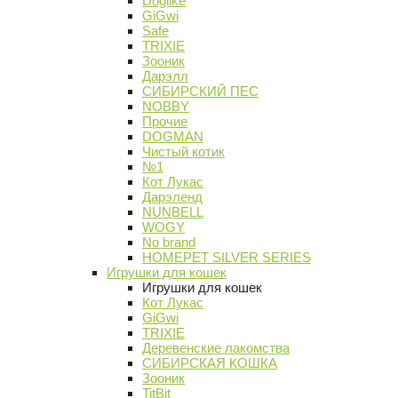
Doglike
GiGwi
Safe
TRIXIE
Зооник
Дарэлл
СИБИРСКИЙ ПЕС
NOBBY
Прочие
DOGMAN
Чистый котик
№1
Кот Лукас
Дарэленд
NUNBELL
WOGY
No brand
HOMEPET SILVER SERIES
Игрушки для кошек
Игрушки для кошек
Кот Лукас
GiGwi
TRIXIE
Деревенские лакомства
СИБИРСКАЯ КОШКА
Зооник
TitBit