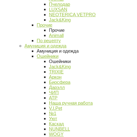
Пчелодар
LUXSAN
NEOTERICA VETPRO
Jack&King
Прочие
Прочие
Animall
По рецепту
Амуниция и одежда
Амуниция и одежда
Ошейники
Ошейники
Jack&King
TRIXIE
Аркон
Биосфера
Дарэлл
ЧИП
АТР
Наша ручная работа
V.I.Pet
№1
Уют
Каскад
NUNBELL
WOGY