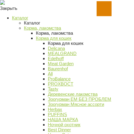
Закрыть
Каталог
Каталог
Корма, лакомства
Корма, лакомства
Корма для кошек
Корма для кошек
Delicana
MEALGRAND
Edelhoff
Meat Garden
Baurenhof
All
ProBalance
PROХВОСТ
Tasty
Деревенские лакомства
Зоогурман ЕМ БЕЗ ПРОБЛЕМ
Зоогурман Мясное ассорти
Herbax
PUFFINS
НАША МАРКА
Ночной охотник
Best Dinner