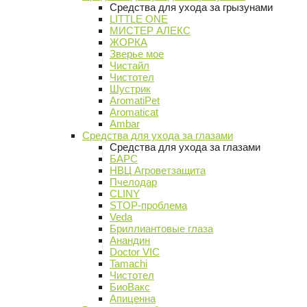
Средства для ухода за грызунами
LITTLE ONE
МИСТЕР АЛЕКС
ЖОРКА
Зверье мое
Чистайл
Чистотел
Шустрик
AromatiPet
Aromaticat
Ambar
Средства для ухода за глазами
Средства для ухода за глазами
БАРС
НВЦ Агроветзащита
Пчелодар
CLINY
STOP-проблема
Veda
Бриллиантовые глаза
Анандин
Doctor VIC
Tamachi
Чистотел
БиоВакс
Апиценна