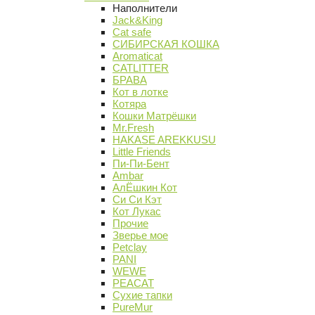
Наполнители
Jack&King
Cat safe
СИБИРСКАЯ КОШКА
Aromaticat
CATLITTER
БРАВА
Кот в лотке
Котяра
Кошки Матрёшки
Mr.Fresh
HAKASE AREKKUSU
Little Friends
Пи-Пи-Бент
Ambar
АлЁшкин Кот
Си Си Кэт
Кот Лукас
Прочие
Зверье мое
Petclay
PANI
WEWE
PEACAT
Сухие тапки
PureMur