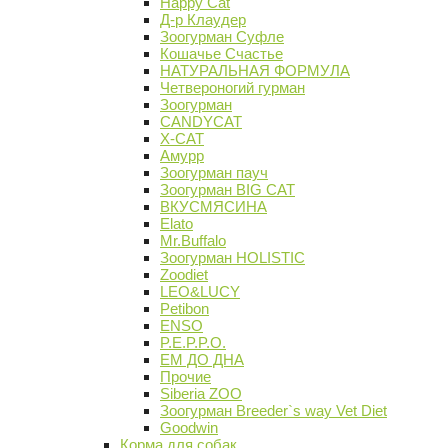
Happy Cat
Д-р Клаудер
Зоогурман Суфле
Кошачье Счастье
НАТУРАЛЬНАЯ ФОРМУЛА
Четвероногий гурман
Зоогурман
CANDYCAT
X-CAT
Амурр
Зоогурман пауч
Зоогурман BIG CAT
ВКУСМЯСИНА
Elato
Mr.Buffalo
Зоогурман HOLISTIC
Zoodiet
LEO&LUCY
Petibon
ENSO
P.E.P.P.O.
ЕМ ДО ДНА
Прочие
Siberia ZOO
Зоогурман Breeder`s way Vet Diet
Goodwin
Корма для собак