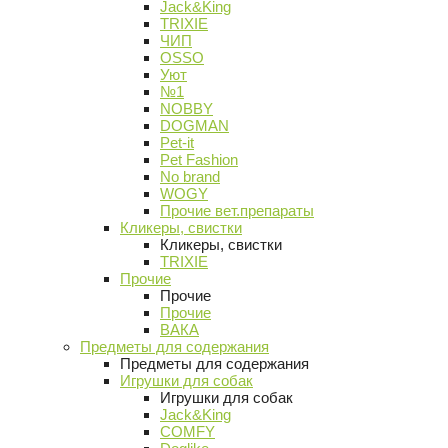
Jack&King
TRIXIE
ЧИП
OSSO
Уют
№1
NOBBY
DOGMAN
Pet-it
Pet Fashion
No brand
WOGY
Прочие вет.препараты
Кликеры, свистки
Кликеры, свистки
TRIXIE
Прочие
Прочие
Прочие
ВАКА
Предметы для содержания
Предметы для содержания
Игрушки для собак
Игрушки для собак
Jack&King
COMFY