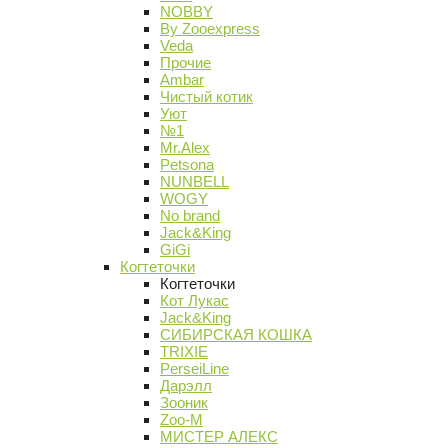
NOBBY
By Zooexpress
Veda
Прочие
Ambar
Чистый котик
Уют
№1
Mr.Alex
Petsona
NUNBELL
WOGY
No brand
Jack&King
GiGi
Когтеточки
Когтеточки
Кот Лукас
Jack&King
СИБИРСКАЯ КОШКА
TRIXIE
PerseiLine
Дарэлл
Зооник
Zoo-M
МИСТЕР АЛЕКС