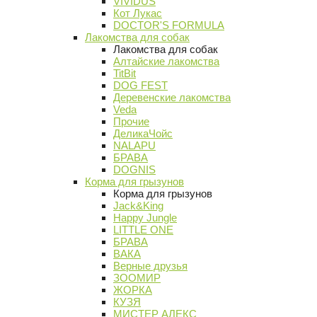
VIVIDUS
Кот Лукас
DOCTOR'S FORMULA
Лакомства для собак
Лакомства для собак
Алтайские лакомства
TitBit
DOG FEST
Деревенские лакомства
Veda
Прочие
ДеликаЧойс
NALAPU
БРАВА
DOGNIS
Корма для грызунов
Корма для грызунов
Jack&King
Happy Jungle
LITTLE ONE
БРАВА
ВАКА
Верные друзья
ЗООМИР
ЖОРКА
КУЗЯ
МИСТЕР АЛЕКС