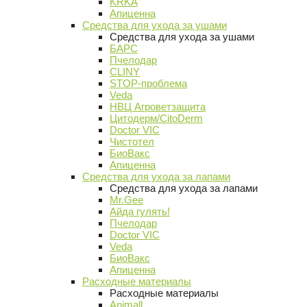
KRKA
Апиценна
Средства для ухода за ушами
Средства для ухода за ушами
БАРС
Пчелодар
CLINY
STOP-проблема
Veda
НВЦ Агроветзащита
Цитодерм/CitoDerm
Doctor VIC
Чистотел
БиоВакс
Апиценна
Средства для ухода за лапами
Средства для ухода за лапами
Mr.Gee
Айда гулять!
Пчелодар
Doctor VIC
Veda
БиоВакс
Апиценна
Расходные материалы
Расходные материалы
Animall