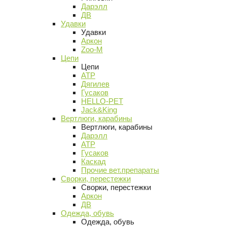
Дарэлл
ДВ
Удавки
Удавки
Аркон
Zoo-M
Цепи
Цепи
АТР
Дягилев
Гусаков
HELLO-PET
Jack&King
Вертлюги, карабины
Вертлюги, карабины
Дарэлл
АТР
Гусаков
Каскад
Прочие вет.препараты
Сворки, перестежки
Сворки, перестежки
Аркон
ДВ
Одежда, обувь
Одежда, обувь