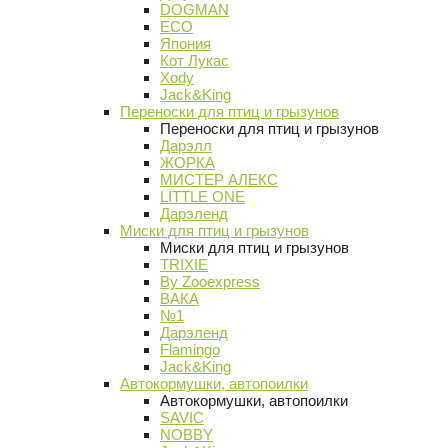
DOGMAN
ECO
Япония
Кот Лукас
Xody
Jack&King
Переноски для птиц и грызунов
Переноски для птиц и грызунов
Дарэлл
ЖОРКА
МИСТЕР АЛЕКС
LITTLE ONE
Дарэленд
Миски для птиц и грызунов
Миски для птиц и грызунов
TRIXIE
By Zooexpress
ВАКА
№1
Дарэленд
Flamingo
Jack&King
Автокормушки, автопоилки
Автокормушки, автопоилки
SAVIC
NOBBY