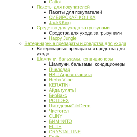
Cattoi
Пакеты для покупателей
Пакеты для покупателей
СИБИРСКАЯ КОШКА
Jack&King
Средства для ухода за грызунами
Средства для ухода за грызунами
Happy Jungle
Ветеринарные препараты и средства для ухода
Ветеринарные препараты и средства для
ухода
Шампуни, бальзамы, кондиционеры
Шампуни, бальзамы, кондиционеры
Пчелодар
НВЦ Агроветзащита
Herba Vitae
KERATIN+
Айда гулять!
БиоВакс
POLIDEX
Цитодерм/CitoDerm
Чистотел
CLINY
БИМФИТО
ELITE
CRYSTAL LINE
Frutty