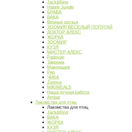
Jack&King
Happy Jungle
БРАВА
ВАКА
Верные друзья
ЗООМИР ВЕСЕЛЫЙ ПОПУГАЙ
ДОКТОР АЛЕКС
ЖОРКА
ЗООМИР
КУЗЯ
МИСТЕР АЛЕКС
Padovan
Закрома
Мавлюшев
Рио
ЧИКА
Zoonya
MIKIMEALS
Наша ручная работа
Ambar
Лакомства для птиц
Лакомства для птиц
Jack&King
ВАКА
ЖОРКА
КУЗЯ