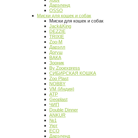
Дарэленд
OSSO
Миски для кошек и собак
Миски для кошек и собак
Jack&King
DEZZIE
TRIXIE
Zoo-M
Дарэлл
Догуш
ВАКА
Зооник
By Zooexpress
СИБИРСКАЯ КОШКА
Zoo Plast
NOBBY
VM (Индия)
АТР
Geoplast
ЧИП
Double Dinner
ANKUR
№1
Уют
ECO
Дарэленд