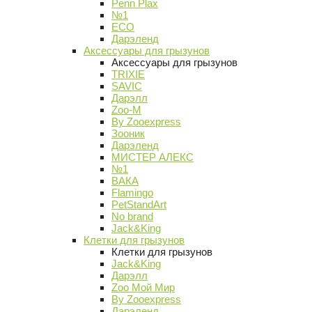
Penn Plax
№1
ECO
Дарэленд
Аксессуары для грызунов
Аксессуары для грызунов
TRIXIE
SAVIC
Дарэлл
Zoo-M
By Zooexpress
Зооник
Дарэленд
МИСТЕР АЛЕКС
№1
ВАКА
Flamingo
PetStandArt
No brand
Jack&King
Клетки для грызунов
Клетки для грызунов
Jack&King
Дарэлл
Zoo Мой Мир
By Zooexpress
Дарэленд