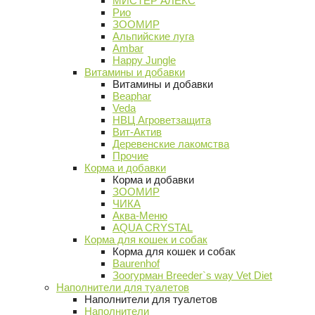
МИСТЕР АЛЕКС
Рио
ЗООМИР
Альпийские луга
Ambar
Happy Jungle
Витамины и добавки
Витамины и добавки
Beaphar
Veda
НВЦ Агроветзащита
Вит-Актив
Деревенские лакомства
Прочие
Корма и добавки
Корма и добавки
ЗООМИР
ЧИКА
Аква-Меню
AQUA CRYSTAL
Корма для кошек и собак
Корма для кошек и собак
Baurenhof
Зоогурман Breeder`s way Vet Diet
Наполнители для туалетов
Наполнители для туалетов
Наполнители