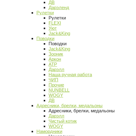
ДВ
Дарэленд
Рулетки
Рулетки
FLEXI
Уют
Jack&King
Поводки
Поводки
Jack&King
Зооник
Аркон
АТР
Дарэлл
Наша ручная работа
ЧИП
Прочие
NUNBELL
WOGY
ДВ
Адресники, брелки, медальоны
Адресники, брелки, медальоны
Дарэлл
Чистый котик
WOGY
Намордники