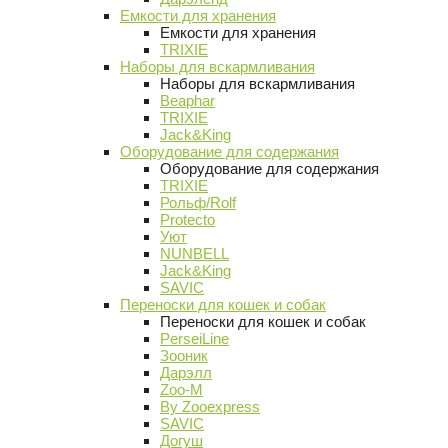
Емкости для хранения
Емкости для хранения
TRIXIE
Наборы для вскармливания
Наборы для вскармливания
Beaphar
TRIXIE
Jack&King
Оборудование для содержания
Оборудование для содержания
TRIXIE
Рольф/Rolf
Protecto
Уют
NUNBELL
Jack&King
SAVIC
Переноски для кошек и собак
Переноски для кошек и собак
PerseiLine
Зооник
Дарэлл
Zoo-M
By Zooexpress
SAVIC
Догуш