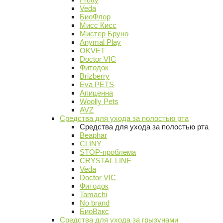
Veda
БиоФлор
Мисс Кисс
Мистер Бруно
Anymal Play
OKVET
Doctor VIC
Фитодок
Brizberry
Eva PETS
Апиценна
Woolly Pets
AVZ
Средства для ухода за полостью рта
Средства для ухода за полостью рта
Beaphar
CLINY
STOP-проблема
CRYSTAL LINE
Veda
Doctor VIC
Фитодок
Tamachi
No brand
БиоВакс
Средства для ухода за грызунами