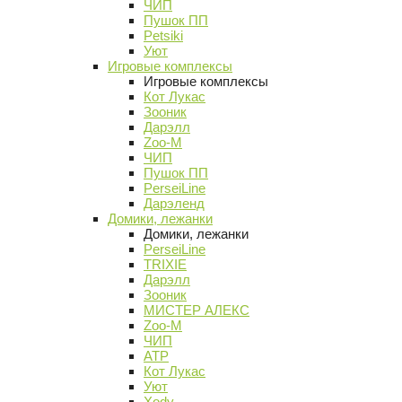
ЧИП
Пушок ПП
Petsiki
Уют
Игровые комплексы
Игровые комплексы
Кот Лукас
Зооник
Дарэлл
Zoo-M
ЧИП
Пушок ПП
PerseiLine
Дарэленд
Домики, лежанки
Домики, лежанки
PerseiLine
TRIXIE
Дарэлл
Зооник
МИСТЕР АЛЕКС
Zoo-M
ЧИП
АТР
Кот Лукас
Уют
Xody