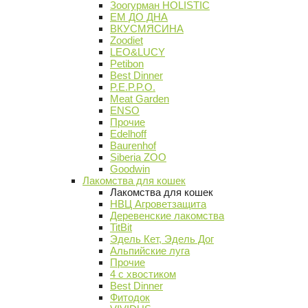
Зоогурман HOLISTIC
ЕМ ДО ДНА
ВКУСМЯСИНА
Zoodiet
LEO&LUCY
Petibon
Best Dinner
P.E.P.P.O.
Meat Garden
ENSO
Прочие
Edelhoff
Baurenhof
Siberia ZOO
Goodwin
Лакомства для кошек
Лакомства для кошек
НВЦ Агроветзащита
Деревенские лакомства
TitBit
Эдель Кет, Эдель Дог
Альпийские луга
Прочие
4 с хвостиком
Best Dinner
Фитодок