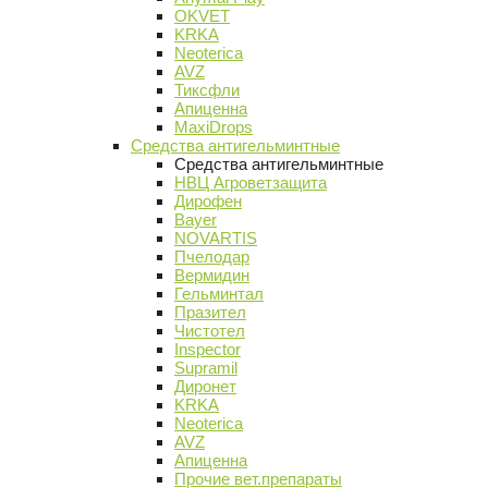
OKVET
KRKA
Neoterica
AVZ
Тиксфли
Апиценна
MaxiDrops
Средства антигельминтные
Средства антигельминтные
НВЦ Агроветзащита
Дирофен
Bayer
NOVARTIS
Пчелодар
Вермидин
Гельминтал
Празител
Чистотел
Inspector
Supramil
Диронет
KRKA
Neoterica
AVZ
Апиценна
Прочие вет.препараты