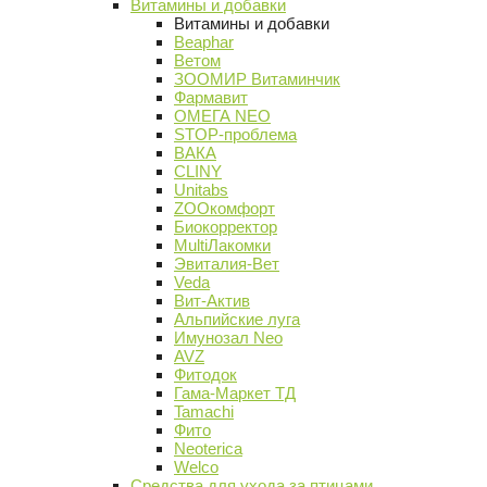
Витамины и добавки
Витамины и добавки
Beaphar
Ветом
ЗООМИР Витаминчик
Фармавит
ОМЕГА NEO
STOP-проблема
ВАКА
CLINY
Unitabs
ZOOкомфорт
Биокорректор
MultiЛакомки
Эвиталия-Вет
Veda
Вит-Актив
Альпийские луга
Имунозал Neo
AVZ
Фитодок
Гама-Маркет ТД
Tamachi
Фито
Neoterica
Welco
Средства для ухода за птицами