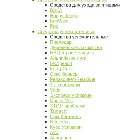
Средства для ухода за птицами
ВАКА
Happy Jungle
БиоВакс
Рио
Средства успокоительные
Средства успокоительные
Пчелодар
Деревенские лакомства
НВЦ Агроветзащита
Альпийские луга
Гестренол
КонтрСекс
Секс-барьер
Релаксивет/Relaxivet
4 с хвостиком
Veda
Экспресс успокоин
Doctor VIC
STOP-проблема
Tamachi
СексКонтроль
Neoterica
Курс Успокоин
AVZ
Апиценна