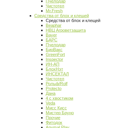
Пчелодар
Чистотел
Mr.Fresh
Средства от блох и клещей
Средства от блох и клещей
Beaphar
НВЦ Агроветзащита
Bayer
БАРС
Пчелодар
БиоВакс
GreenFort
Inspector
ИН-АП
БлохНэт
ИНСЕКТАЛ
Чистотел
Рольф/Rolf
Protecto
Дана
4 с хвостиком
Veda
Мисс Кисс
Мистер Бруно
Прочие
Фитодок
Anymal Play