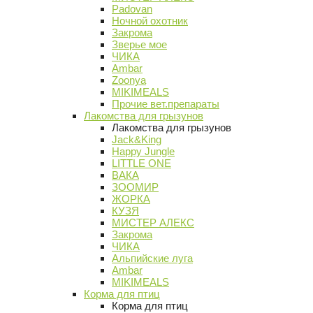
Padovan
Ночной охотник
Закрома
Зверье мое
ЧИКА
Ambar
Zoonya
MIKIMEALS
Прочие вет.препараты
Лакомства для грызунов
Лакомства для грызунов
Jack&King
Happy Jungle
LITTLE ONE
ВАКА
ЗООМИР
ЖОРКА
КУЗЯ
МИСТЕР АЛЕКС
Закрома
ЧИКА
Альпийские луга
Ambar
MIKIMEALS
Корма для птиц
Корма для птиц