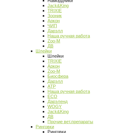
Намордники
Jack&King
TRIXIE
Зооник
Аркон
ЧИП
Дарэлл
Наша ручная работа
Zoo-M
ДВ
Шлейки
Шлейки
TRIXIE
Аркон
Zoo-M
Биосфера
Дарэлл
АТР
Наша ручная работа
ECO
Дарэленд
WOGY
Jack&King
ДВ
Прочие вет.препараты
Ринговки
Ринговки