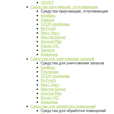
OKVET
Средства приучающие, отпугивающие
Средства приучающие, отпугивающие
БиоВакс
Химола
STOP-проблема
Mr.Fresh
Мисс Кисс
Мистер Бруно
Anymal Play
Doctor VIC
Tamachi
Апиценна
Средства для уничтожения запахов
Средства для уничтожения запахов
БиоВакс
Пчелодар
STOP-проблема
Mr.Fresh
Мисс Кисс
Мистер Бруно
Anymal Play
Doctor VIC
Апиценна
Средства для обработки помещений
Средства для обработки помещений