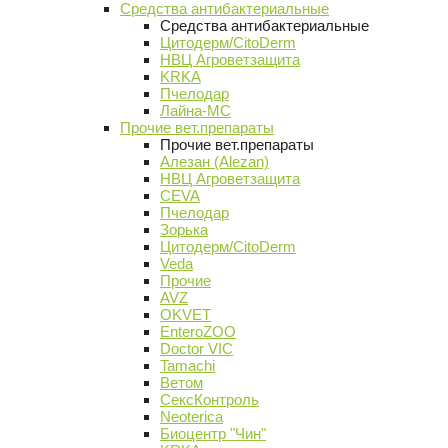
Средства антибактериальные
Средства антибактериальные
Цитодерм/CitoDerm
НВЦ Агроветзащита
KRKA
Пчелодар
Лайна-МС
Прочие вет.препараты
Прочие вет.препараты
Алезан (Alezan)
НВЦ Агроветзащита
CEVA
Пчелодар
Зорька
Цитодерм/CitoDerm
Veda
Прочие
AVZ
OKVET
EnteroZOO
Doctor VIC
Tamachi
Ветом
СексКонтроль
Neoterica
Биоцентр "Чин"