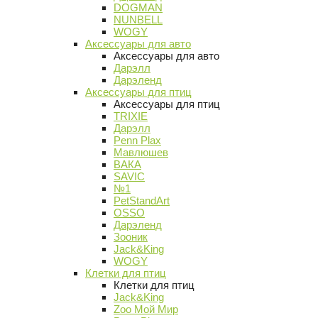
DOGMAN
NUNBELL
WOGY
Аксессуары для авто
Аксессуары для авто
Дарэлл
Дарэленд
Аксессуары для птиц
Аксессуары для птиц
TRIXIE
Дарэлл
Penn Plax
Мавлюшев
ВАКА
SAVIC
№1
PetStandArt
OSSO
Дарэленд
Зооник
Jack&King
WOGY
Клетки для птиц
Клетки для птиц
Jack&King
Zoo Мой Мир