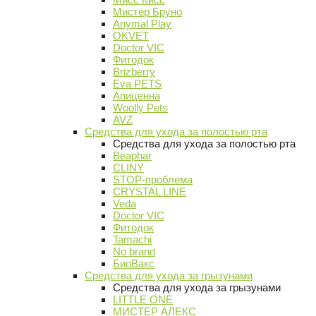
Мистер Бруно
Anymal Play
OKVET
Doctor VIC
Фитодок
Brizberry
Eva PETS
Апиценна
Woolly Pets
AVZ
Средства для ухода за полостью рта
Средства для ухода за полостью рта
Beaphar
CLINY
STOP-проблема
CRYSTAL LINE
Veda
Doctor VIC
Фитодок
Tamachi
No brand
БиоВакс
Средства для ухода за грызунами
Средства для ухода за грызунами
LITTLE ONE
МИСТЕР АЛЕКС