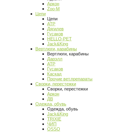
Аркон
Zoo-M
Цепи
Цепи
АТР
Дягилев
Гусаков
HELLO-PET
Jack&King
Вертлюги, карабины
Вертлюги, карабины
Дарэлл
АТР
Гусаков
Каскад
Прочие вет.препараты
Сворки, перестежки
Сворки, перестежки
Аркон
ДВ
Одежда, обувь
Одежда, обувь
Jack&King
TRIXIE
ЧИП
OSSO