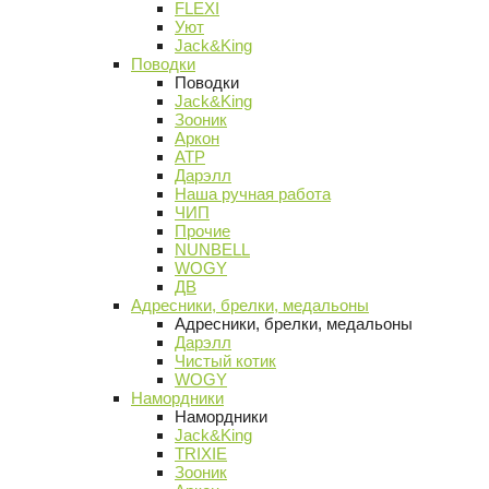
FLEXI
Уют
Jack&King
Поводки
Поводки
Jack&King
Зооник
Аркон
АТР
Дарэлл
Наша ручная работа
ЧИП
Прочие
NUNBELL
WOGY
ДВ
Адресники, брелки, медальоны
Адресники, брелки, медальоны
Дарэлл
Чистый котик
WOGY
Намордники
Намордники
Jack&King
TRIXIE
Зооник