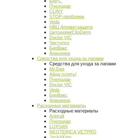
БАРС
Пчелодар
CLINY
STOP-проблема
Veda
НВЦ Агроветзащита
Цитодерм/CitoDerm
Doctor VIC
Чистотел
БиоВакс
Апиценна
Средства для ухода за лапами
Средства для ухода за лапами
Mr.Gee
Айда гулять!
Пчелодар
Doctor VIC
Veda
БиоВакс
Апиценна
Расходные материалы
Расходные материалы
Animall
Пчелодар
LUXSAN
NEOTERICA VETPRO
Jack&King