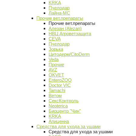
KRKA
Пчелодар
Лайна-МС
Прочие вет.препараты
Прочие вет.препараты
Алезан (Alezan)
НВЦ Агроветзащита
CEVA
Пчелодар
Зорька
Цитодерм/CitoDerm
Veda
Прочие
AVZ
OKVET
EnteroZOO
Doctor VIC
Tamachi
Ветом
СексКонтроль
Neoterica
Биоцентр "Чин"
KRKA
Апиценна
Средства для ухода за ушами
Средства для ухода за ушами