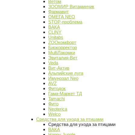
Ветом
ЗООМИР Витаминчик
Фармавит
ОМЕГА NEO
STOP-проблема
ВАКА
CLINY
Unitabs
ZOOкомфорт
Биокорректор
MultiЛакомки
Эвиталия-Вет
Veda
Вит-Актив
Альпийские луга
Имунозал Neo
AVZ
Фитодок
Гама-Маркет ТД
Tamachi
Фито
Neoterica
Welco
Средства для ухода за птицами
Средства для ухода за птицами
ВАКА
Happy Jungle