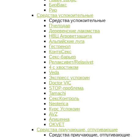
БиоВакс
Рио
Средства успокоительные
Средства успокоительные
Пчелодар
Деревенские лакомства
НВЦ Агроветзащита
Альпийские луга
Гестренол
КонтрСекс
Секс-барьер
Релаксивет/Relaxivet
4 с хвостиком
Veda
Экспресс успокоин
Doctor VIC
STOP-проблема
Tamachi
СексКонтроль
Neoterica
Курс Успокоин
AVZ
Апиценна
OKVET
Средства приучающие, отпугивающие
Средства приучающие, отпугивающие