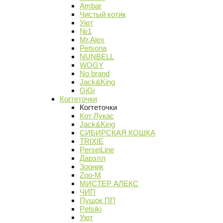
Ambar
Чистый котик
Уют
№1
Mr.Alex
Petsona
NUNBELL
WOGY
No brand
Jack&King
GiGi
Когтеточки
Когтеточки
Кот Лукас
Jack&King
СИБИРСКАЯ КОШКА
TRIXIE
PerseiLine
Дарэлл
Зооник
Zoo-M
МИСТЕР АЛЕКС
ЧИП
Пушок ПП
Petsiki
Уют