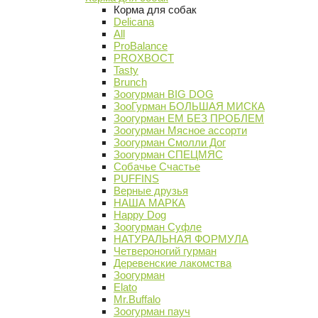
Корма для собак
Delicana
All
ProBalance
PROХВОСТ
Tasty
Brunch
Зоогурман BIG DOG
ЗооГурман БОЛЬШАЯ МИСКА
Зоогурман ЕМ БЕЗ ПРОБЛЕМ
Зоогурман Мясное ассорти
Зоогурман Смолли Дог
Зоогурман СПЕЦМЯС
Собачье Счастье
PUFFINS
Верные друзья
НАША МАРКА
Happy Dog
Зоогурман Суфле
НАТУРАЛЬНАЯ ФОРМУЛА
Четвероногий гурман
Деревенские лакомства
Зоогурман
Elato
Mr.Buffalo
Зоогурман пауч