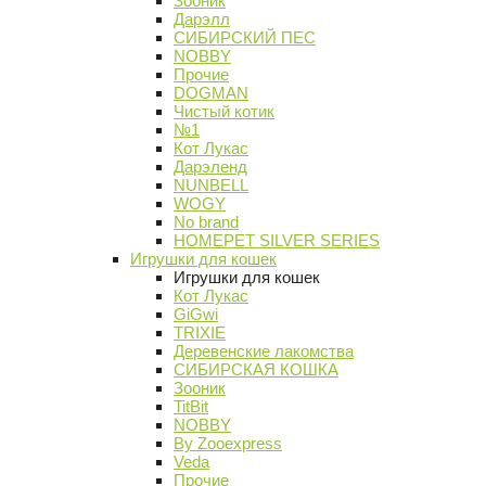
Зооник
Дарэлл
СИБИРСКИЙ ПЕС
NOBBY
Прочие
DOGMAN
Чистый котик
№1
Кот Лукас
Дарэленд
NUNBELL
WOGY
No brand
HOMEPET SILVER SERIES
Игрушки для кошек
Игрушки для кошек
Кот Лукас
GiGwi
TRIXIE
Деревенские лакомства
СИБИРСКАЯ КОШКА
Зооник
TitBit
NOBBY
By Zooexpress
Veda
Прочие