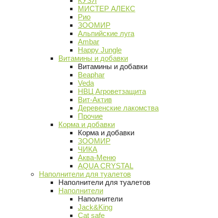
КУЗЯ
МИСТЕР АЛЕКС
Рио
ЗООМИР
Альпийские луга
Ambar
Happy Jungle
Витамины и добавки
Витамины и добавки
Beaphar
Veda
НВЦ Агроветзащита
Вит-Актив
Деревенские лакомства
Прочие
Корма и добавки
Корма и добавки
ЗООМИР
ЧИКА
Аква-Меню
AQUA CRYSTAL
Наполнители для туалетов
Наполнители для туалетов
Наполнители
Наполнители
Jack&King
Cat safe