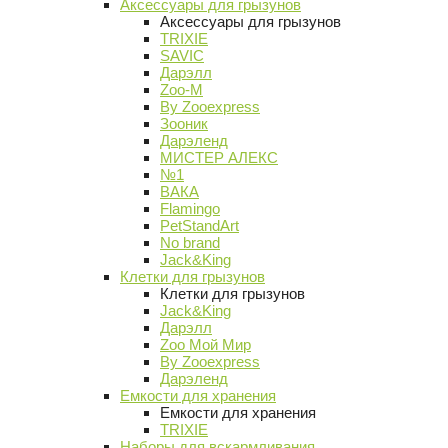
Аксессуары для грызунов
Аксессуары для грызунов
TRIXIE
SAVIC
Дарэлл
Zoo-M
By Zooexpress
Зооник
Дарэленд
МИСТЕР АЛЕКС
№1
ВАКА
Flamingo
PetStandArt
No brand
Jack&King
Клетки для грызунов
Клетки для грызунов
Jack&King
Дарэлл
Zoo Мой Мир
By Zooexpress
Дарэленд
Емкости для хранения
Емкости для хранения
TRIXIE
Наборы для вскармливания