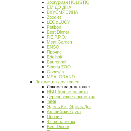
Зоогурман HOLISTIC
ЕМ ДО ДНА
ВКУСМЯСИНА
Zoodiet
LEO&LUCY
Petibon
Best Dinner
P.E.P.P.O.
Meat Garden
ENSO
Прочие
Edelhoff
Baurenhof
Siberia ZOO
Goodwin
MEALGRAND
Лакомства для кошек
Лакомства для кошек
НВЦ Агроветзащита
Деревенские лакомства
TitBit
Эдель Кет, Эдель Дог
Альпийские луга
Прочие
4 с хвостиком
Best Dinner