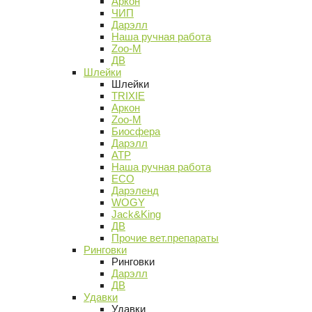
Аркон
ЧИП
Дарэлл
Наша ручная работа
Zoo-M
ДВ
Шлейки
Шлейки
TRIXIE
Аркон
Zoo-M
Биосфера
Дарэлл
АТР
Наша ручная работа
ECO
Дарэленд
WOGY
Jack&King
ДВ
Прочие вет.препараты
Ринговки
Ринговки
Дарэлл
ДВ
Удавки
Удавки