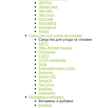
ЖОРКА
Зверье мое
Чистайл
Чистотел
Шустрик
AromatiPet
Aromaticat
Ambar
Средства для ухода за глазами
Средства для ухода за глазами
БАРС
НВЦ Агроветзащита
Пчелодар
CLINY
STOP-проблема
Veda
Бриллиантовые глаза
Анандин
Doctor VIC
Tamachi
Чистотел
БиоВакс
Апиценна
Витамины и добавки
Витамины и добавки
Beaphar