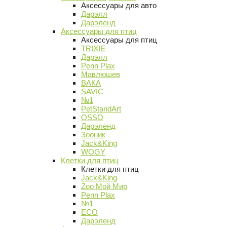
Аксессуары для авто
Дарэлл
Дарэленд
Аксессуары для птиц
Аксессуары для птиц
TRIXIE
Дарэлл
Penn Plax
Мавлюшев
ВАКА
SAVIC
№1
PetStandArt
OSSO
Дарэленд
Зооник
Jack&King
WOGY
Клетки для птиц
Клетки для птиц
Jack&King
Zoo Мой Мир
Penn Plax
№1
ECO
Дарэленд