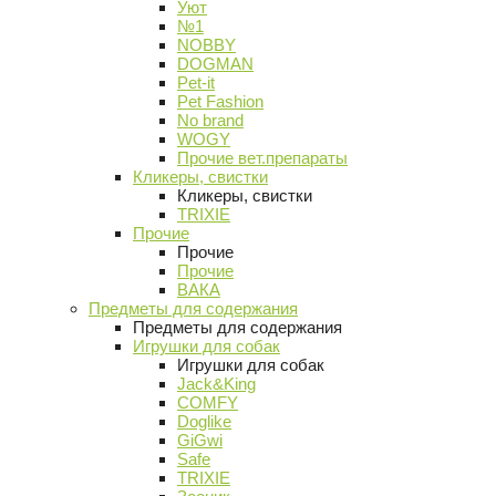
Уют
№1
NOBBY
DOGMAN
Pet-it
Pet Fashion
No brand
WOGY
Прочие вет.препараты
Кликеры, свистки
Кликеры, свистки
TRIXIE
Прочие
Прочие
Прочие
ВАКА
Предметы для содержания
Предметы для содержания
Игрушки для собак
Игрушки для собак
Jack&King
COMFY
Doglike
GiGwi
Safe
TRIXIE