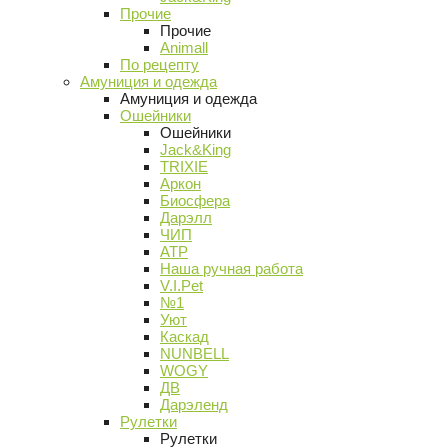
Прочие
Прочие
Animall
По рецепту
Амуниция и одежда
Амуниция и одежда
Ошейники
Ошейники
Jack&King
TRIXIE
Аркон
Биосфера
Дарэлл
ЧИП
АТР
Наша ручная работа
V.I.Pet
№1
Уют
Каскад
NUNBELL
WOGY
ДВ
Дарэленд
Рулетки
Рулетки