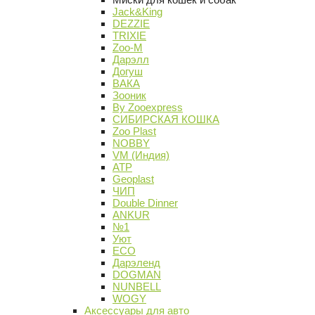
Jack&King
DEZZIE
TRIXIE
Zoo-M
Дарэлл
Догуш
ВАКА
Зооник
By Zooexpress
СИБИРСКАЯ КОШКА
Zoo Plast
NOBBY
VM (Индия)
АТР
Geoplast
ЧИП
Double Dinner
ANKUR
№1
Уют
ECO
Дарэленд
DOGMAN
NUNBELL
WOGY
Аксессуары для авто