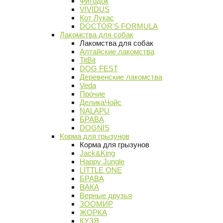
Фитодок
VIVIDUS
Кот Лукас
DOCTOR'S FORMULA
Лакомства для собак
Лакомства для собак
Алтайские лакомства
TitBit
DOG FEST
Деревенские лакомства
Veda
Прочие
ДеликаЧойс
NALAPU
БРАВА
DOGNIS
Корма для грызунов
Корма для грызунов
Jack&King
Happy Jungle
LITTLE ONE
БРАВА
ВАКА
Верные друзья
ЗООМИР
ЖОРКА
КУЗЯ