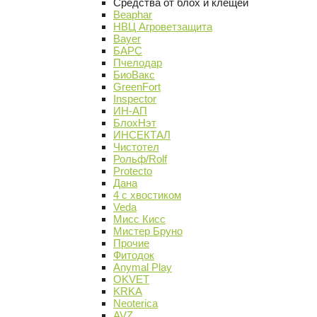
Средства от блох и клещей
Beaphar
НВЦ Агроветзащита
Bayer
БАРС
Пчелодар
БиоВакс
GreenFort
Inspector
ИН-АП
БлохНэт
ИНСЕКТАЛ
Чистотел
Рольф/Rolf
Protecto
Дана
4 с хвостиком
Veda
Мисс Кисс
Мистер Бруно
Прочие
Фитодок
Anymal Play
OKVET
KRKA
Neoterica
AVZ