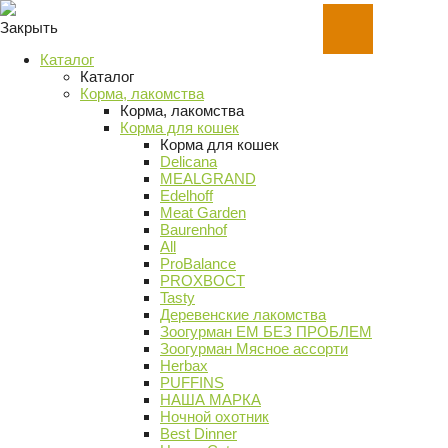
Закрыть
Каталог
Каталог
Корма, лакомства
Корма, лакомства
Корма для кошек
Корма для кошек
Delicana
MEALGRAND
Edelhoff
Meat Garden
Baurenhof
All
ProBalance
PROХВОСТ
Tasty
Деревенские лакомства
Зоогурман ЕМ БЕЗ ПРОБЛЕМ
Зоогурман Мясное ассорти
Herbax
PUFFINS
НАША МАРКА
Ночной охотник
Best Dinner