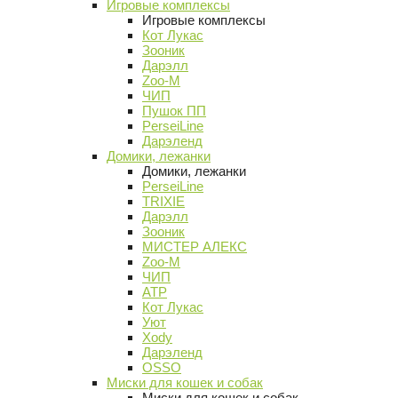
Игровые комплексы
Игровые комплексы
Кот Лукас
Зооник
Дарэлл
Zoo-M
ЧИП
Пушок ПП
PerseiLine
Дарэленд
Домики, лежанки
Домики, лежанки
PerseiLine
TRIXIE
Дарэлл
Зооник
МИСТЕР АЛЕКС
Zoo-M
ЧИП
АТР
Кот Лукас
Уют
Xody
Дарэленд
OSSO
Миски для кошек и собак
Миски для кошек и собак