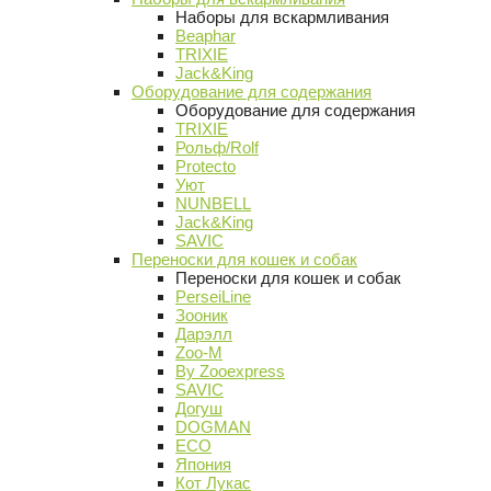
Наборы для вскармливания
Beaphar
TRIXIE
Jack&King
Оборудование для содержания
Оборудование для содержания
TRIXIE
Рольф/Rolf
Protecto
Уют
NUNBELL
Jack&King
SAVIC
Переноски для кошек и собак
Переноски для кошек и собак
PerseiLine
Зооник
Дарэлл
Zoo-M
By Zooexpress
SAVIC
Догуш
DOGMAN
ECO
Япония
Кот Лукас