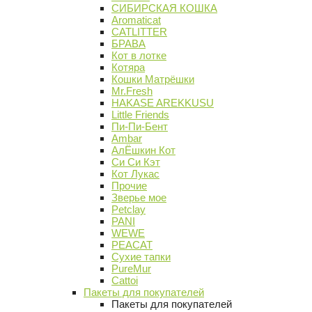
СИБИРСКАЯ КОШКА
Aromaticat
CATLITTER
БРАВА
Кот в лотке
Котяра
Кошки Матрёшки
Mr.Fresh
HAKASE AREKKUSU
Little Friends
Пи-Пи-Бент
Ambar
АлЁшкин Кот
Си Си Кэт
Кот Лукас
Прочие
Зверье мое
Petclay
PANI
WEWE
PEACAT
Сухие тапки
PureMur
Cattoi
Пакеты для покупателей
Пакеты для покупателей