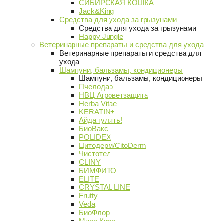
СИБИРСКАЯ КОШКА
Jack&King
Средства для ухода за грызунами
Средства для ухода за грызунами
Happy Jungle
Ветеринарные препараты и средства для ухода
Ветеринарные препараты и средства для
ухода
Шампуни, бальзамы, кондиционеры
Шампуни, бальзамы, кондиционеры
Пчелодар
НВЦ Агроветзащита
Herba Vitae
KERATIN+
Айда гулять!
БиоВакс
POLIDEX
Цитодерм/CitoDerm
Чистотел
CLINY
БИМФИТО
ELITE
CRYSTAL LINE
Frutty
Veda
БиоФлор
Мисс Кисс