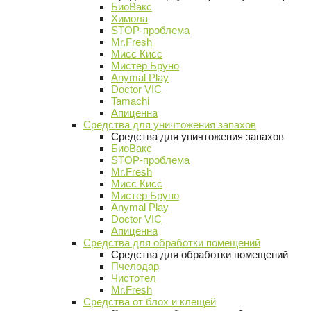
БиоВакс
Химола
STOP-проблема
Mr.Fresh
Мисс Кисс
Мистер Бруно
Anymal Play
Doctor VIC
Tamachi
Апиценна
Средства для уничтожения запахов
Средства для уничтожения запахов
БиоВакс
STOP-проблема
Mr.Fresh
Мисс Кисс
Мистер Бруно
Anymal Play
Doctor VIC
Апиценна
Средства для обработки помещений
Средства для обработки помещений
Пчелодар
Чистотел
Mr.Fresh
Средства от блох и клещей