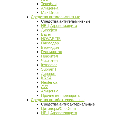
Тиксфли
Апиценна
MaxiDrops
Средства антигельминтные
Средства антигельминтные
НВЦ Агроветзащита
Дирофен
Bayer
NOVARTIS
Пчелодар
Вермидин
Гельминтал
Празител
Чистотел
Inspector
Supramil
Диронет
KRKA
Neoterica
AVZ
Апиценна
Прочие вет.препараты
Средства антибактериальные
Средства антибактериальные
Цитодерм/CitoDerm
НВЦ Агроветзащита