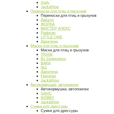
Xody
Jack&King
Переноски для птиц и грызунов
Переноски для птиц и грызунов
Дарэлл
ЖОРКА
МИСТЕР АЛЕКС
Padovan
LITTLE ONE
Дарэленд
Миски для птиц и грызунов
Миски для птиц и грызунов
TRIXIE
By Zooexpress
ВАКА
№1
Дарэленд
Flamingo
Jack&King
Автокормушки, автопоилки
Автокормушки, автопоилки
SAVIC
NOBBY
Jack&King
Сумки для дрессуры
Сумки для дрессуры