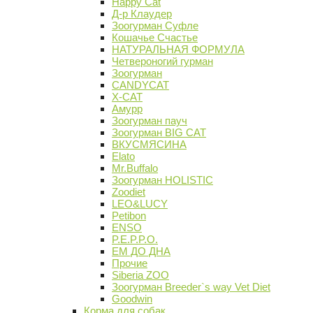
Happy Cat
Д-р Клаудер
Зоогурман Суфле
Кошачье Счастье
НАТУРАЛЬНАЯ ФОРМУЛА
Четвероногий гурман
Зоогурман
CANDYCAT
X-CAT
Амурр
Зоогурман пауч
Зоогурман BIG CAT
ВКУСМЯСИНА
Elato
Mr.Buffalo
Зоогурман HOLISTIC
Zoodiet
LEO&LUCY
Petibon
ENSO
P.E.P.P.O.
ЕМ ДО ДНА
Прочие
Siberia ZOO
Зоогурман Breeder`s way Vet Diet
Goodwin
Корма для собак