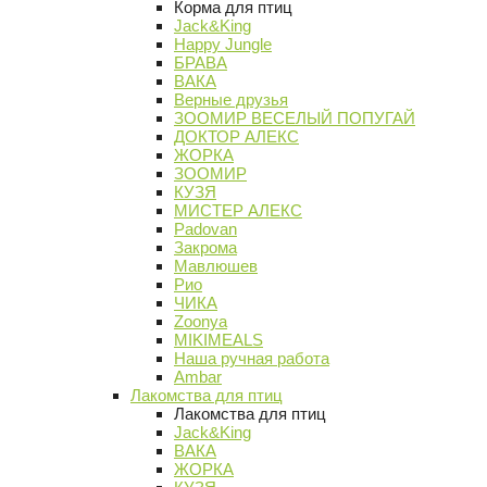
Корма для птиц
Jack&King
Happy Jungle
БРАВА
ВАКА
Верные друзья
ЗООМИР ВЕСЕЛЫЙ ПОПУГАЙ
ДОКТОР АЛЕКС
ЖОРКА
ЗООМИР
КУЗЯ
МИСТЕР АЛЕКС
Padovan
Закрома
Мавлюшев
Рио
ЧИКА
Zoonya
MIKIMEALS
Наша ручная работа
Ambar
Лакомства для птиц
Лакомства для птиц
Jack&King
ВАКА
ЖОРКА