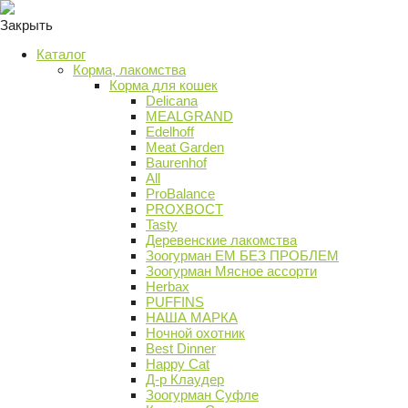
Закрыть
Каталог
Корма, лакомства
Корма для кошек
Delicana
MEALGRAND
Edelhoff
Meat Garden
Baurenhof
All
ProBalance
PROХВОСТ
Tasty
Деревенские лакомства
Зоогурман ЕМ БЕЗ ПРОБЛЕМ
Зоогурман Мясное ассорти
Herbax
PUFFINS
НАША МАРКА
Ночной охотник
Best Dinner
Happy Cat
Д-р Клаудер
Зоогурман Суфле