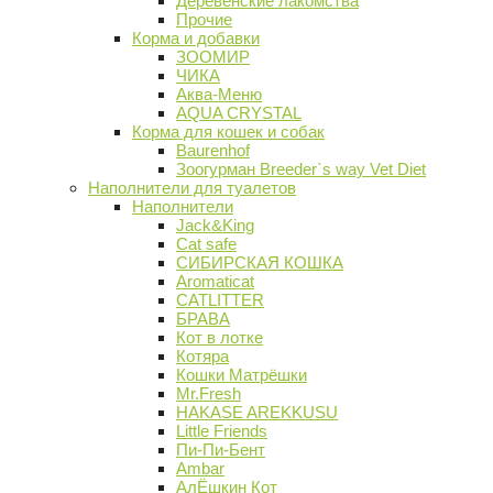
Деревенские лакомства
Прочие
Корма и добавки
ЗООМИР
ЧИКА
Аква-Меню
AQUA CRYSTAL
Корма для кошек и собак
Baurenhof
Зоогурман Breeder`s way Vet Diet
Наполнители для туалетов
Наполнители
Jack&King
Cat safe
СИБИРСКАЯ КОШКА
Aromaticat
CATLITTER
БРАВА
Кот в лотке
Котяра
Кошки Матрёшки
Mr.Fresh
HAKASE AREKKUSU
Little Friends
Пи-Пи-Бент
Ambar
АлЁшкин Кот