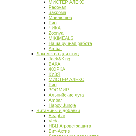
МИСТЕР АЛЕКС
Padovan
Закрома
Мавлюшев
Рио
ЧИКА
Zoonya
MIKIMEALS
Наша ручная работа
Ambar
Лакомства для птиц
Jack&King
ВАКА
ЖОРКА
КУЗЯ
МИСТЕР АЛЕКС
Рио
ЗООМИР
Альпийские луга
Ambar
Happy Jungle
Витамины и добавки
Beaphar
Veda
НВЦ Агроветзащита
Вит-Актив