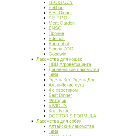
LEO&LUCY
Petibon
Best Dinner
P.E.P.P.O.
Meat Garden
ENSO
Прочие
Edelhoff
Baurenhof
Siberia ZOO
Goodwin
Лакомства для кошек
НВЦ Агроветзащита
Деревенские лакомства
TitBit
Эдель Кет, Эдель Дог
Альпийские луга
4 с хвостиком
Best Dinner
Фитодок
VIVIDUS
Кот Лукас
DOCTOR'S FORMULA
Лакомства для собак
Алтайские лакомства
TitBit