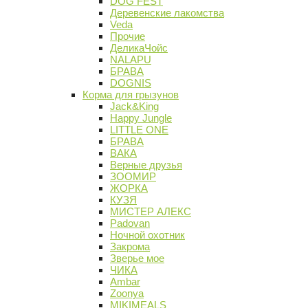
DOG FEST
Деревенские лакомства
Veda
Прочие
ДеликаЧойс
NALAPU
БРАВА
DOGNIS
Корма для грызунов
Jack&King
Happy Jungle
LITTLE ONE
БРАВА
ВАКА
Верные друзья
ЗООМИР
ЖОРКА
КУЗЯ
МИСТЕР АЛЕКС
Padovan
Ночной охотник
Закрома
Зверье мое
ЧИКА
Ambar
Zoonya
MIKIMEALS