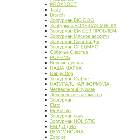
PROХВОСТ
Tasty
Brunch
Зоогурман BIG DOG
ЗооГурман БОЛЬШАЯ МИСКА
Зоогурман ЕМ БЕЗ ПРОБЛЕМ
Зоогурман Мясное ассорти
Зоогурман Смолли Дог
Зоогурман СПЕЦМЯС
Собачье Счастье
PUFFINS
Верные друзья
НАША МАРКА
Happy Dog
Зоогурман Суфле
НАТУРАЛЬНАЯ ФОРМУЛА
Четвероногий гурман
Деревенские лакомства
Зоогурман
Elato
Mr.Buffalo
Зоогурман пауч
Зоогурман HOLISTIC
ЕМ ДО ДНА
ВКУСМЯСИНА
Zoodiet