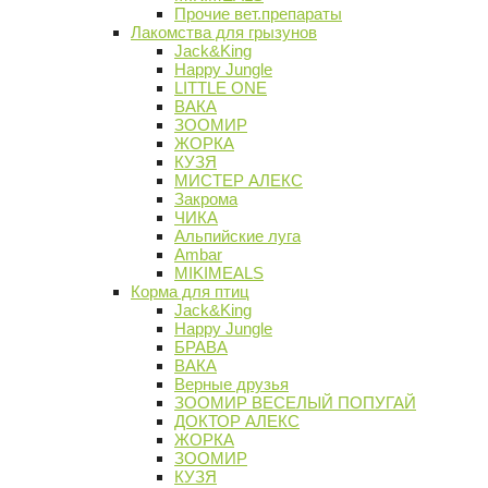
Прочие вет.препараты
Лакомства для грызунов
Jack&King
Happy Jungle
LITTLE ONE
ВАКА
ЗООМИР
ЖОРКА
КУЗЯ
МИСТЕР АЛЕКС
Закрома
ЧИКА
Альпийские луга
Ambar
MIKIMEALS
Корма для птиц
Jack&King
Happy Jungle
БРАВА
ВАКА
Верные друзья
ЗООМИР ВЕСЕЛЫЙ ПОПУГАЙ
ДОКТОР АЛЕКС
ЖОРКА
ЗООМИР
КУЗЯ