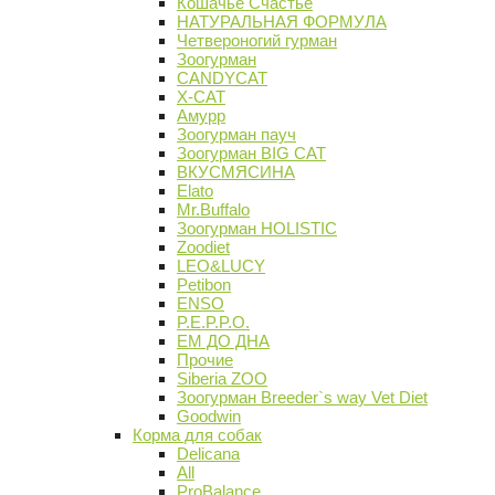
Кошачье Счастье
НАТУРАЛЬНАЯ ФОРМУЛА
Четвероногий гурман
Зоогурман
CANDYCAT
X-CAT
Амурр
Зоогурман пауч
Зоогурман BIG CAT
ВКУСМЯСИНА
Elato
Mr.Buffalo
Зоогурман HOLISTIC
Zoodiet
LEO&LUCY
Petibon
ENSO
P.E.P.P.O.
ЕМ ДО ДНА
Прочие
Siberia ZOO
Зоогурман Breeder`s way Vet Diet
Goodwin
Корма для собак
Delicana
All
ProBalance