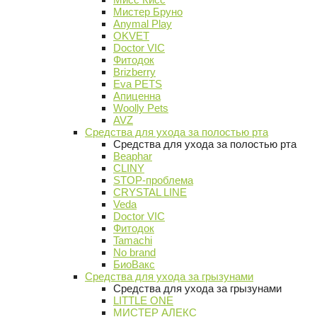
Мистер Бруно
Anymal Play
OKVET
Doctor VIC
Фитодок
Brizberry
Eva PETS
Апиценна
Woolly Pets
AVZ
Средства для ухода за полостью рта
Средства для ухода за полостью рта
Beaphar
CLINY
STOP-проблема
CRYSTAL LINE
Veda
Doctor VIC
Фитодок
Tamachi
No brand
БиоВакс
Средства для ухода за грызунами
Средства для ухода за грызунами
LITTLE ONE
МИСТЕР АЛЕКС