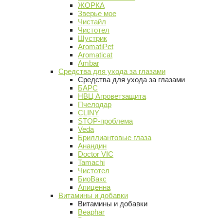
ЖОРКА
Зверье мое
Чистайл
Чистотел
Шустрик
AromatiPet
Aromaticat
Ambar
Средства для ухода за глазами
Средства для ухода за глазами
БАРС
НВЦ Агроветзащита
Пчелодар
CLINY
STOP-проблема
Veda
Бриллиантовые глаза
Анандин
Doctor VIC
Tamachi
Чистотел
БиоВакс
Апиценна
Витамины и добавки
Витамины и добавки
Beaphar