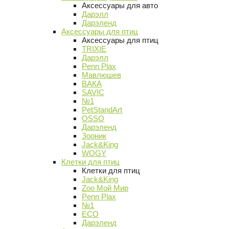
Аксессуары для авто
Дарэлл
Дарэленд
Аксессуары для птиц
Аксессуары для птиц
TRIXIE
Дарэлл
Penn Plax
Мавлюшев
ВАКА
SAVIC
№1
PetStandArt
OSSO
Дарэленд
Зооник
Jack&King
WOGY
Клетки для птиц
Клетки для птиц
Jack&King
Zoo Мой Мир
Penn Plax
№1
ECO
Дарэленд