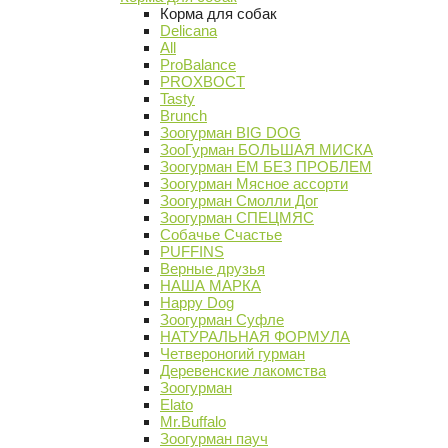
Корма для собак
Delicana
All
ProBalance
PROХВОСТ
Tasty
Brunch
Зоогурман BIG DOG
ЗооГурман БОЛЬШАЯ МИСКА
Зоогурман ЕМ БЕЗ ПРОБЛЕМ
Зоогурман Мясное ассорти
Зоогурман Смолли Дог
Зоогурман СПЕЦМЯС
Собачье Счастье
PUFFINS
Верные друзья
НАША МАРКА
Happy Dog
Зоогурман Суфле
НАТУРАЛЬНАЯ ФОРМУЛА
Четвероногий гурман
Деревенские лакомства
Зоогурман
Elato
Mr.Buffalo
Зоогурман пауч