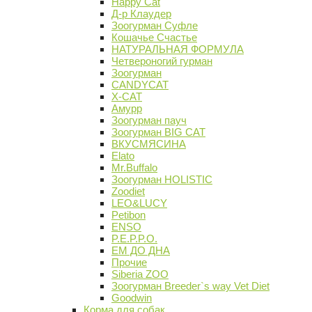
Happy Cat
Д-р Клаудер
Зоогурман Суфле
Кошачье Счастье
НАТУРАЛЬНАЯ ФОРМУЛА
Четвероногий гурман
Зоогурман
CANDYCAT
X-CAT
Амурр
Зоогурман пауч
Зоогурман BIG CAT
ВКУСМЯСИНА
Elato
Mr.Buffalo
Зоогурман HOLISTIC
Zoodiet
LEO&LUCY
Petibon
ENSO
P.E.P.P.O.
ЕМ ДО ДНА
Прочие
Siberia ZOO
Зоогурман Breeder`s way Vet Diet
Goodwin
Корма для собак