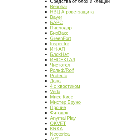
Средства от блох и клещей
Beaphar
НВЦ Агроветзащита
Bayer
БАРС
Пчелодар
БиоВакс
GreenFort
Inspector
ИН-АП
БлохНэт
ИНСЕКТАЛ
Чистотел
Рольф/Rolf
Protecto
Дана
4 с хвостиком
Veda
Мисс Кисс
Мистер Бруно
Прочие
Фитодок
Anymal Play
OKVET
KRKA
Neoterica
AVZ