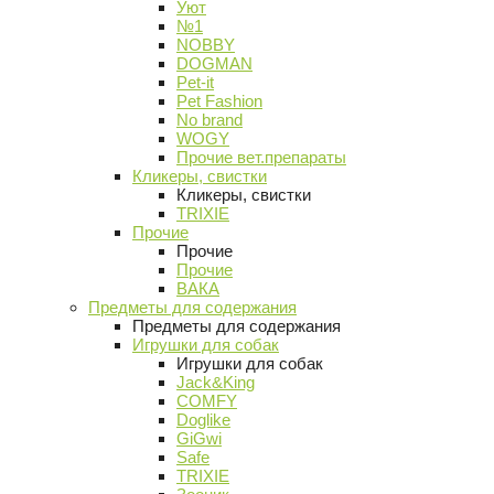
Уют
№1
NOBBY
DOGMAN
Pet-it
Pet Fashion
No brand
WOGY
Прочие вет.препараты
Кликеры, свистки
Кликеры, свистки
TRIXIE
Прочие
Прочие
Прочие
ВАКА
Предметы для содержания
Предметы для содержания
Игрушки для собак
Игрушки для собак
Jack&King
COMFY
Doglike
GiGwi
Safe
TRIXIE