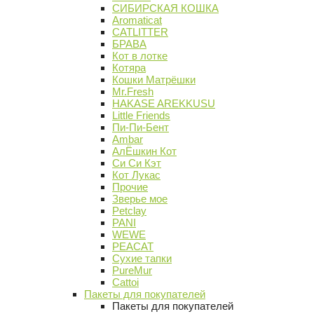
СИБИРСКАЯ КОШКА
Aromaticat
CATLITTER
БРАВА
Кот в лотке
Котяра
Кошки Матрёшки
Mr.Fresh
HAKASE AREKKUSU
Little Friends
Пи-Пи-Бент
Ambar
АлЁшкин Кот
Си Си Кэт
Кот Лукас
Прочие
Зверье мое
Petclay
PANI
WEWE
PEACAT
Сухие тапки
PureMur
Cattoi
Пакеты для покупателей
Пакеты для покупателей