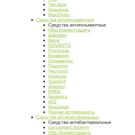
Тиксфли
Апиценна
MaxiDrops
Средства антигельминтные
Средства антигельминтные
НВЦ Агроветзащита
Дирофен
Bayer
NOVARTIS
Пчелодар
Вермидин
Гельминтал
Празител
Чистотел
Inspector
Supramil
Диронет
KRKA
Neoterica
AVZ
Апиценна
Прочие вет.препараты
Средства антибактериальные
Средства антибактериальные
Цитодерм/CitoDerm
НВЦ Агроветзащита