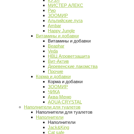
КУЗЯ
МИСТЕР АЛЕКС
Рио
ЗООМИР
Альпийские луга
Ambar
Happy Jungle
Витамины и добавки
Витамины и добавки
Beaphar
Veda
НВЦ Агроветзащита
Вит-Актив
Деревенские лакомства
Прочие
Корма и добавки
Корма и добавки
ЗООМИР
ЧИКА
Аква-Меню
AQUA CRYSTAL
Наполнители для туалетов
Наполнители для туалетов
Наполнители
Наполнители
Jack&King
Cat safe