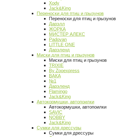
Xody
Jack&King
Переноски для птиц и грызунов
Переноски для птиц и грызунов
Дарэлл
ЖОРКА
МИСТЕР АЛЕКС
Padovan
LITTLE ONE
Дарэленд
Миски для птиц и грызунов
Миски для птиц и грызунов
TRIXIE
By Zooexpress
ВАКА
№1
Дарэленд
Flamingo
Jack&King
Автокормушки, автопоилки
Автокормушки, автопоилки
SAVIC
NOBBY
Jack&King
Сумки для дрессуры
Сумки для дрессуры