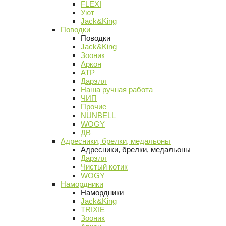
FLEXI
Уют
Jack&King
Поводки
Поводки
Jack&King
Зооник
Аркон
АТР
Дарэлл
Наша ручная работа
ЧИП
Прочие
NUNBELL
WOGY
ДВ
Адресники, брелки, медальоны
Адресники, брелки, медальоны
Дарэлл
Чистый котик
WOGY
Намордники
Намордники
Jack&King
TRIXIE
Зооник