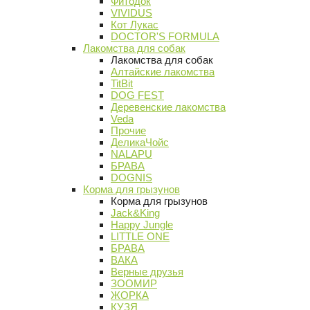
Фитодок
VIVIDUS
Кот Лукас
DOCTOR'S FORMULA
Лакомства для собак
Лакомства для собак
Алтайские лакомства
TitBit
DOG FEST
Деревенские лакомства
Veda
Прочие
ДеликаЧойс
NALAPU
БРАВА
DOGNIS
Корма для грызунов
Корма для грызунов
Jack&King
Happy Jungle
LITTLE ONE
БРАВА
ВАКА
Верные друзья
ЗООМИР
ЖОРКА
КУЗЯ