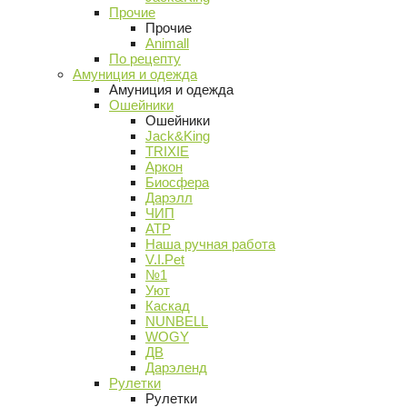
Прочие
Прочие
Animall
По рецепту
Амуниция и одежда
Амуниция и одежда
Ошейники
Ошейники
Jack&King
TRIXIE
Аркон
Биосфера
Дарэлл
ЧИП
АТР
Наша ручная работа
V.I.Pet
№1
Уют
Каскад
NUNBELL
WOGY
ДВ
Дарэленд
Рулетки
Рулетки