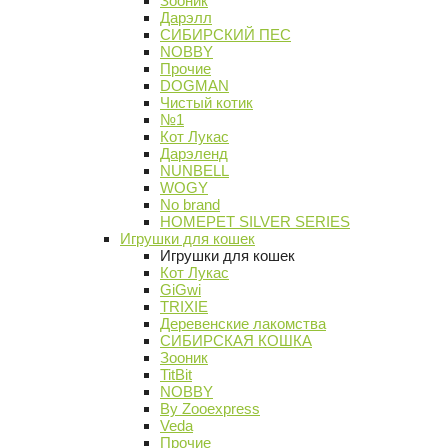
Зооник
Дарэлл
СИБИРСКИЙ ПЕС
NOBBY
Прочие
DOGMAN
Чистый котик
№1
Кот Лукас
Дарэленд
NUNBELL
WOGY
No brand
HOMEPET SILVER SERIES
Игрушки для кошек
Игрушки для кошек
Кот Лукас
GiGwi
TRIXIE
Деревенские лакомства
СИБИРСКАЯ КОШКА
Зооник
TitBit
NOBBY
By Zooexpress
Veda
Прочие