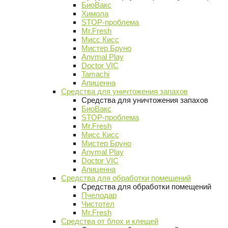
БиоВакс
Химола
STOP-проблема
Mr.Fresh
Мисс Кисс
Мистер Бруно
Anymal Play
Doctor VIC
Tamachi
Апиценна
Средства для уничтожения запахов
Средства для уничтожения запахов
БиоВакс
STOP-проблема
Mr.Fresh
Мисс Кисс
Мистер Бруно
Anymal Play
Doctor VIC
Апиценна
Средства для обработки помещений
Средства для обработки помещений
Пчелодар
Чистотел
Mr.Fresh
Средства от блох и клещей