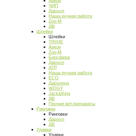
Аркон
ЧИП
Дарэлл
Наша ручная работа
Zoo-M
ДВ
Шлейки
Шлейки
TRIXIE
Аркон
Zoo-M
Биосфера
Дарэлл
АТР
Наша ручная работа
ECO
Дарэленд
WOGY
Jack&King
ДВ
Прочие вет.препараты
Ринговки
Ринговки
Дарэлл
ДВ
Удавки
Удавки