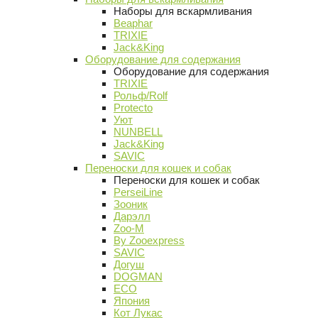
Наборы для вскармливания
Beaphar
TRIXIE
Jack&King
Оборудование для содержания
Оборудование для содержания
TRIXIE
Рольф/Rolf
Protecto
Уют
NUNBELL
Jack&King
SAVIC
Переноски для кошек и собак
Переноски для кошек и собак
PerseiLine
Зооник
Дарэлл
Zoo-M
By Zooexpress
SAVIC
Догуш
DOGMAN
ECO
Япония
Кот Лукас