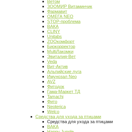
Ветом
ЗООМИР Витаминчик
Фармавит
ОМЕГА NEO
STOP-проблема
ВАКА
CLINY
Unitabs
ZOOкомфорт
Биокорректор
MultiЛакомки
Эвиталия-Вет
Veda
Вит-Актив
Альпийские луга
Имунозал Neo
AVZ
Фитодок
Гама-Маркет ТД
Tamachi
Фито
Neoterica
Welco
Средства для ухода за птицами
Средства для ухода за птицами
ВАКА
Happy Jungle