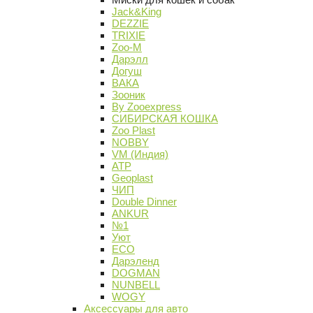
Jack&King
DEZZIE
TRIXIE
Zoo-M
Дарэлл
Догуш
ВАКА
Зооник
By Zooexpress
СИБИРСКАЯ КОШКА
Zoo Plast
NOBBY
VM (Индия)
АТР
Geoplast
ЧИП
Double Dinner
ANKUR
№1
Уют
ECO
Дарэленд
DOGMAN
NUNBELL
WOGY
Аксессуары для авто