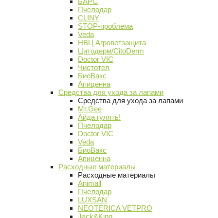
БАРС
Пчелодар
CLINY
STOP-проблема
Veda
НВЦ Агроветзащита
Цитодерм/CitoDerm
Doctor VIC
Чистотел
БиоВакс
Апиценна
Средства для ухода за лапами
Средства для ухода за лапами
Mr.Gee
Айда гулять!
Пчелодар
Doctor VIC
Veda
БиоВакс
Апиценна
Расходные материалы
Расходные материалы
Animall
Пчелодар
LUXSAN
NEOTERICA VETPRO
Jack&King