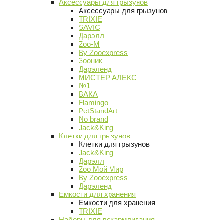
Аксессуары для грызунов
Аксессуары для грызунов
TRIXIE
SAVIC
Дарэлл
Zoo-M
By Zooexpress
Зооник
Дарэленд
МИСТЕР АЛЕКС
№1
ВАКА
Flamingo
PetStandArt
No brand
Jack&King
Клетки для грызунов
Клетки для грызунов
Jack&King
Дарэлл
Zoo Мой Мир
By Zooexpress
Дарэленд
Емкости для хранения
Емкости для хранения
TRIXIE
Наборы для вскармливания