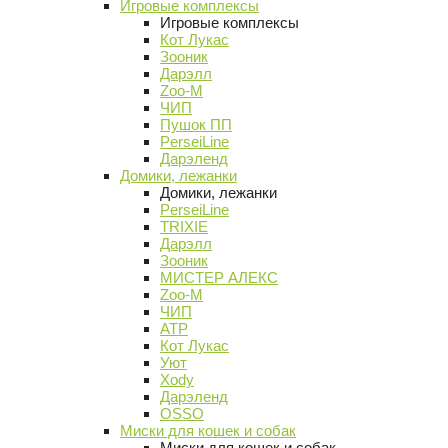
Игровые комплексы
Игровые комплексы
Кот Лукас
Зооник
Дарэлл
Zoo-M
ЧИП
Пушок ПП
PerseiLine
Дарэленд
Домики, лежанки
Домики, лежанки
PerseiLine
TRIXIE
Дарэлл
Зооник
МИСТЕР АЛЕКС
Zoo-M
ЧИП
АТР
Кот Лукас
Уют
Xody
Дарэленд
OSSO
Миски для кошек и собак
Миски для кошек и собак