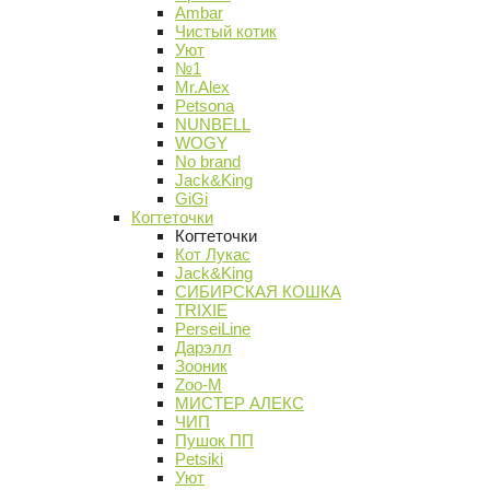
Ambar
Чистый котик
Уют
№1
Mr.Alex
Petsona
NUNBELL
WOGY
No brand
Jack&King
GiGi
Когтеточки
Когтеточки
Кот Лукас
Jack&King
СИБИРСКАЯ КОШКА
TRIXIE
PerseiLine
Дарэлл
Зооник
Zoo-M
МИСТЕР АЛЕКС
ЧИП
Пушок ПП
Petsiki
Уют