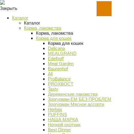
Закрыть
Каталог
Каталог
Корма, лакомства
Корма, лакомства
Корма для кошек
Корма для кошек
Delicana
MEALGRAND
Edelhoff
Meat Garden
Baurenhof
All
ProBalance
PROХВОСТ
Tasty
Деревенские лакомства
Зоогурман ЕМ БЕЗ ПРОБЛЕМ
Зоогурман Мясное ассорти
Herbax
PUFFINS
НАША МАРКА
Ночной охотник
Best Dinner