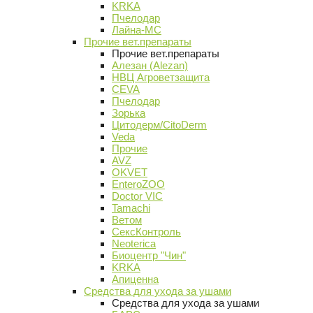
KRKA
Пчелодар
Лайна-МС
Прочие вет.препараты
Прочие вет.препараты
Алезан (Alezan)
НВЦ Агроветзащита
CEVA
Пчелодар
Зорька
Цитодерм/CitoDerm
Veda
Прочие
AVZ
OKVET
EnteroZOO
Doctor VIC
Tamachi
Ветом
СексКонтроль
Neoterica
Биоцентр "Чин"
KRKA
Апиценна
Средства для ухода за ушами
Средства для ухода за ушами