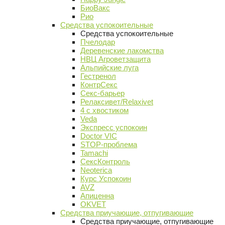
БиоВакс
Рио
Средства успокоительные
Средства успокоительные
Пчелодар
Деревенские лакомства
НВЦ Агроветзащита
Альпийские луга
Гестренол
КонтрСекс
Секс-барьер
Релаксивет/Relaxivet
4 с хвостиком
Veda
Экспресс успокоин
Doctor VIC
STOP-проблема
Tamachi
СексКонтроль
Neoterica
Курс Успокоин
AVZ
Апиценна
OKVET
Средства приучающие, отпугивающие
Средства приучающие, отпугивающие