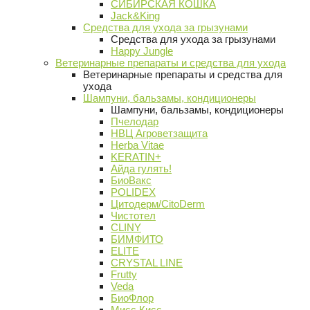
СИБИРСКАЯ КОШКА
Jack&King
Средства для ухода за грызунами
Средства для ухода за грызунами
Happy Jungle
Ветеринарные препараты и средства для ухода
Ветеринарные препараты и средства для
ухода
Шампуни, бальзамы, кондиционеры
Шампуни, бальзамы, кондиционеры
Пчелодар
НВЦ Агроветзащита
Herba Vitae
KERATIN+
Айда гулять!
БиоВакс
POLIDEX
Цитодерм/CitoDerm
Чистотел
CLINY
БИМФИТО
ELITE
CRYSTAL LINE
Frutty
Veda
БиоФлор
Мисс Кисс