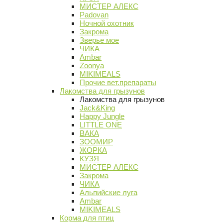
МИСТЕР АЛЕКС
Padovan
Ночной охотник
Закрома
Зверье мое
ЧИКА
Ambar
Zoonya
MIKIMEALS
Прочие вет.препараты
Лакомства для грызунов
Лакомства для грызунов
Jack&King
Happy Jungle
LITTLE ONE
ВАКА
ЗООМИР
ЖОРКА
КУЗЯ
МИСТЕР АЛЕКС
Закрома
ЧИКА
Альпийские луга
Ambar
MIKIMEALS
Корма для птиц