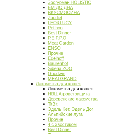
Зоогурман HOLISTIC
ЕМ ДО ДНА
ВКУСМЯСИНА
Zoodiet
LEO&LUCY
Petibon
Best Dinner
P.E.P.P.O.
Meat Garden
ENSO
Прочие
Edelhoff
Baurenhof
Siberia ZOO
Goodwin
MEALGRAND
Лакомства для кошек
Лакомства для кошек
НВЦ Агроветзащита
Деревенские лакомства
TitBit
Эдель Кет, Эдель Дог
Альпийские луга
Прочие
4 с хвостиком
Best Dinner