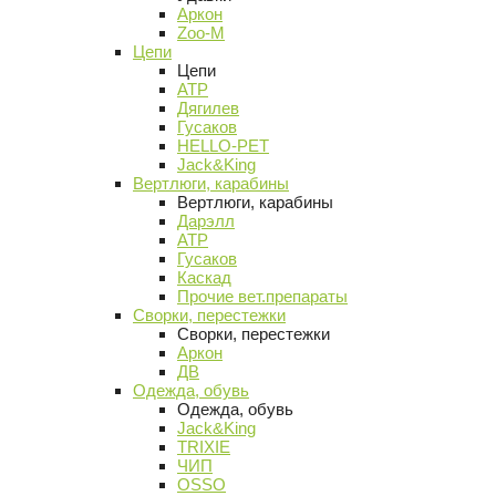
Аркон
Zoo-M
Цепи
Цепи
АТР
Дягилев
Гусаков
HELLO-PET
Jack&King
Вертлюги, карабины
Вертлюги, карабины
Дарэлл
АТР
Гусаков
Каскад
Прочие вет.препараты
Сворки, перестежки
Сворки, перестежки
Аркон
ДВ
Одежда, обувь
Одежда, обувь
Jack&King
TRIXIE
ЧИП
OSSO