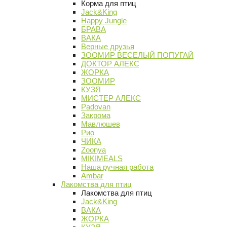
Корма для птиц
Jack&King
Happy Jungle
БРАВА
ВАКА
Верные друзья
ЗООМИР ВЕСЕЛЫЙ ПОПУГАЙ
ДОКТОР АЛЕКС
ЖОРКА
ЗООМИР
КУЗЯ
МИСТЕР АЛЕКС
Padovan
Закрома
Мавлюшев
Рио
ЧИКА
Zoonya
MIKIMEALS
Наша ручная работа
Ambar
Лакомства для птиц
Лакомства для птиц
Jack&King
ВАКА
ЖОРКА