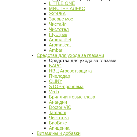
LITTLE ONE
МИСТЕР АЛЕКС
ЖОРКА
Зверье мое
Чистайл
Чистотел
Шустрик
AromatiPet
Aromaticat
Ambar
Средства для ухода за глазами
Средства для ухода за глазами
БАРС
НВЦ Агроветзащита
Пчелодар
CLINY
STOP-проблема
Veda
Бриллиантовые глаза
Анандин
Doctor VIC
Tamachi
Чистотел
БиоВакс
Апиценна
Витамины и добавки