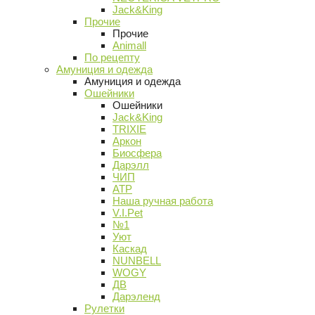
Jack&King
Прочие
Прочие
Animall
По рецепту
Амуниция и одежда
Амуниция и одежда
Ошейники
Ошейники
Jack&King
TRIXIE
Аркон
Биосфера
Дарэлл
ЧИП
АТР
Наша ручная работа
V.I.Pet
№1
Уют
Каскад
NUNBELL
WOGY
ДВ
Дарэленд
Рулетки