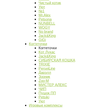
Чистый котик
Уют
№1
Mr.Alex
Petsona
NUNBELL
WOGY
No brand
Jack&King
GiGi
Когтеточки
Когтеточки
Кот Лукас
Jack&King
СИБИРСКАЯ КОШКА
TRIXIE
PerseiLine
Дарэлл
Зооник
Zoo-M
МИСТЕР АЛЕКС
ЧИП
Пушок ПП
Petsiki
Уют
Игровые комплексы