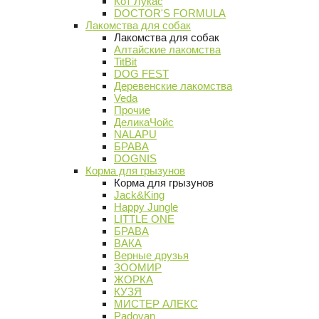
Кот Лукас
DOCTOR'S FORMULA
Лакомства для собак
Лакомства для собак
Алтайские лакомства
TitBit
DOG FEST
Деревенские лакомства
Veda
Прочие
ДеликаЧойс
NALAPU
БРАВА
DOGNIS
Корма для грызунов
Корма для грызунов
Jack&King
Happy Jungle
LITTLE ONE
БРАВА
ВАКА
Верные друзья
ЗООМИР
ЖОРКА
КУЗЯ
МИСТЕР АЛЕКС
Padovan