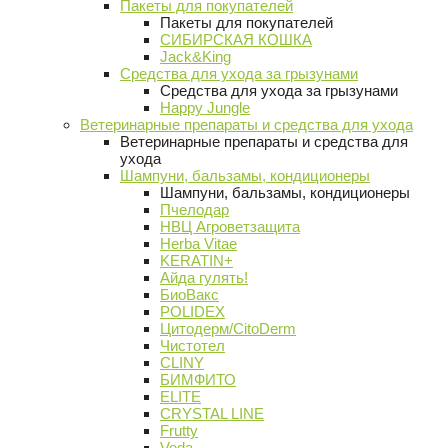
Пакеты для покупателей
Пакеты для покупателей
СИБИРСКАЯ КОШКА
Jack&King
Средства для ухода за грызунами
Средства для ухода за грызунами
Happy Jungle
Ветеринарные препараты и средства для ухода
Ветеринарные препараты и средства для
ухода
Шампуни, бальзамы, кондиционеры
Шампуни, бальзамы, кондиционеры
Пчелодар
НВЦ Агроветзащита
Herba Vitae
KERATIN+
Айда гулять!
БиоВакс
POLIDEX
Цитодерм/CitoDerm
Чистотел
CLINY
БИМФИТО
ELITE
CRYSTAL LINE
Frutty
Veda