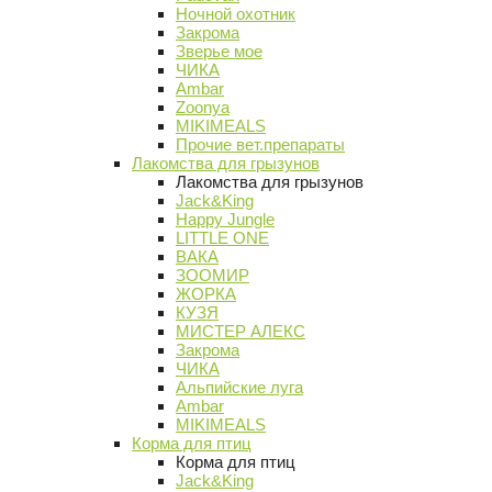
Ночной охотник
Закрома
Зверье мое
ЧИКА
Ambar
Zoonya
MIKIMEALS
Прочие вет.препараты
Лакомства для грызунов
Лакомства для грызунов
Jack&King
Happy Jungle
LITTLE ONE
ВАКА
ЗООМИР
ЖОРКА
КУЗЯ
МИСТЕР АЛЕКС
Закрома
ЧИКА
Альпийские луга
Ambar
MIKIMEALS
Корма для птиц
Корма для птиц
Jack&King