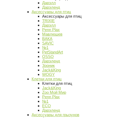
Дарэлл
Дарэленд
Аксессуары для птиц
Аксессуары для птиц
TRIXIE
Дарэлл
Penn Plax
Мавлюшев
ВАКА
SAVIC
№1
PetStandArt
OSSO
Дарэленд
Зооник
Jack&King
WOGY
Клетки для птиц
Клетки для птиц
Jack&King
Zoo Мой Мир
Penn Plax
№1
ECO
Дарэленд
Аксессуары для грызунов