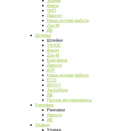
Зооник
Аркон
ЧИП
Дарэлл
Наша ручная работа
Zoo-M
ДВ
Шлейки
Шлейки
TRIXIE
Аркон
Zoo-M
Биосфера
Дарэлл
АТР
Наша ручная работа
ECO
WOGY
Jack&King
ДВ
Прочие вет.препараты
Ринговки
Ринговки
Дарэлл
ДВ
Удавки
Удавки