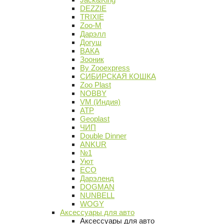
DEZZIE
TRIXIE
Zoo-M
Дарэлл
Догуш
ВАКА
Зооник
By Zooexpress
СИБИРСКАЯ КОШКА
Zoo Plast
NOBBY
VM (Индия)
АТР
Geoplast
ЧИП
Double Dinner
ANKUR
№1
Уют
ECO
Дарэленд
DOGMAN
NUNBELL
WOGY
Аксессуары для авто
Аксессуары для авто