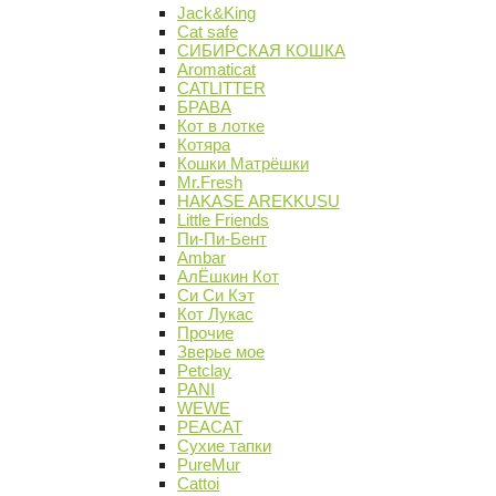
Jack&King
Cat safe
СИБИРСКАЯ КОШКА
Aromaticat
CATLITTER
БРАВА
Кот в лотке
Котяра
Кошки Матрёшки
Mr.Fresh
HAKASE AREKKUSU
Little Friends
Пи-Пи-Бент
Ambar
АлЁшкин Кот
Си Си Кэт
Кот Лукас
Прочие
Зверье мое
Petclay
PANI
WEWE
PEACAT
Сухие тапки
PureMur
Cattoi