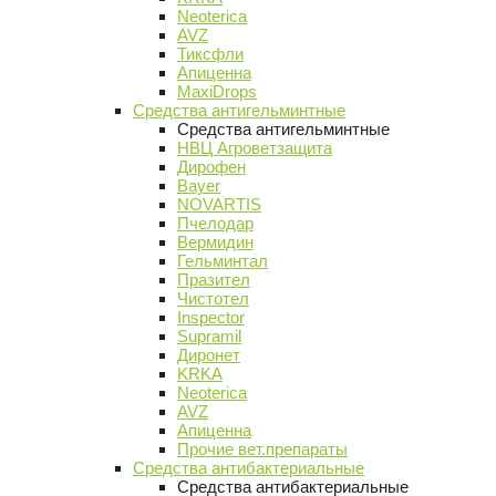
Neoterica
AVZ
Тиксфли
Апиценна
MaxiDrops
Средства антигельминтные
Средства антигельминтные
НВЦ Агроветзащита
Дирофен
Bayer
NOVARTIS
Пчелодар
Вермидин
Гельминтал
Празител
Чистотел
Inspector
Supramil
Диронет
KRKA
Neoterica
AVZ
Апиценна
Прочие вет.препараты
Средства антибактериальные
Средства антибактериальные