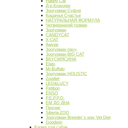
Happy Cat
Д-р Клаудер
Зоогурман Суфле
Кошачье Счастье
НАТУРАЛЬНАЯ ФОРМУЛА
Четвероногий гурман
Зоогурман
CANDYCAT
X-CAT
Амурр
Зоогурман пауч
Зоогурман BIG CAT
ВКУСМЯСИНА
Elato
Mr.Buffalo
Зоогурман HOLISTIC
Zoodiet
LEO&LUCY
Petibon
ENSO
P.E.P.P.O.
ЕМ ДО ДНА
Прочие
Siberia ZOO
Зоогурман Breeder`s way Vet Diet
Goodwin
Корма для собак