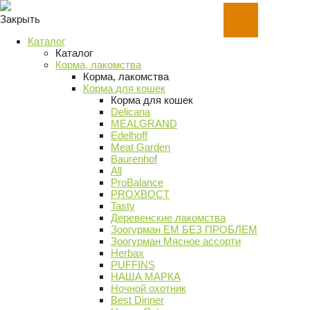
Закрыть
Каталог
Каталог
Корма, лакомства
Корма, лакомства
Корма для кошек
Корма для кошек
Delicana
MEALGRAND
Edelhoff
Meat Garden
Baurenhof
All
ProBalance
PROХВОСТ
Tasty
Деревенские лакомства
Зоогурман ЕМ БЕЗ ПРОБЛЕМ
Зоогурман Мясное ассорти
Herbax
PUFFINS
НАША МАРКА
Ночной охотник
Best Dinner