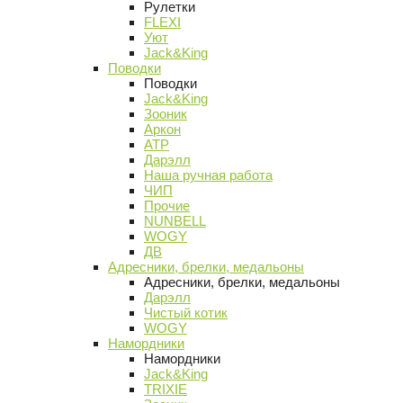
Рулетки
FLEXI
Уют
Jack&King
Поводки
Поводки
Jack&King
Зооник
Аркон
АТР
Дарэлл
Наша ручная работа
ЧИП
Прочие
NUNBELL
WOGY
ДВ
Адресники, брелки, медальоны
Адресники, брелки, медальоны
Дарэлл
Чистый котик
WOGY
Намордники
Намордники
Jack&King
TRIXIE