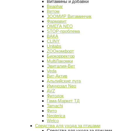
Витамины и добавки
Beaphar
Ветом
ЗООМИР Витаминчик
Фармавит
ОМЕГА NEO
STOP-проблема
ВАКА
CLINY
Unitabs
ZOOкомфорт
Биокорректор
MultiЛакомки
Эвиталия-Вет
Veda
Вит-Актив
Альпийские луга
Имунозал Neo
AVZ
Фитодок
Гама-Маркет ТД
Tamachi
Фито
Neoterica
Welco
Средства для ухода за птицами
Средства для ухода за птицами