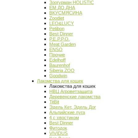
Зоогурман HOLISTIC
ЕМ ДО ДНА
ВКУСМЯСИНА
Zoodiet
LEO&LUCY
Petibon
Best Dinner
P.E.P.P.O.
Meat Garden
ENSO
Прочие
Edelhoff
Baurenhof
Siberia ZOO
Goodwin
Лакомства для кошек
Лакомства для кошек
НВЦ Агроветзащита
Деревенские лакомства
TitBit
Эдель Кет, Эдель Дог
Альпийские луга
4 с хвостиком
Best Dinner
Фитодок
VIVIDUS