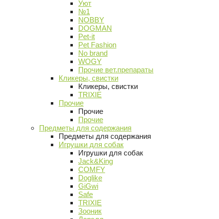
Уют
№1
NOBBY
DOGMAN
Pet-it
Pet Fashion
No brand
WOGY
Прочие вет.препараты
Кликеры, свистки
Кликеры, свистки
TRIXIE
Прочие
Прочие
Прочие
Предметы для содержания
Предметы для содержания
Игрушки для собак
Игрушки для собак
Jack&King
COMFY
Doglike
GiGwi
Safe
TRIXIE
Зооник