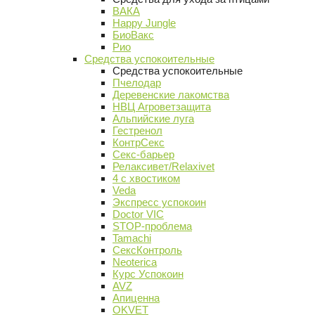
ВАКА
Happy Jungle
БиоВакс
Рио
Средства успокоительные
Средства успокоительные
Пчелодар
Деревенские лакомства
НВЦ Агроветзащита
Альпийские луга
Гестренол
КонтрСекс
Секс-барьер
Релаксивет/Relaxivet
4 с хвостиком
Veda
Экспресс успокоин
Doctor VIC
STOP-проблема
Tamachi
СексКонтроль
Neoterica
Курс Успокоин
AVZ
Апиценна
OKVET