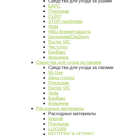
Средства для ухода за ушами
БАРС
Пчелодар
CLINY
STOP-проблема
Veda
НВЦ Агроветзащита
Цитодерм/CitoDerm
Doctor VIC
Чистотел
БиоВакс
Апиценна
Средства для ухода за лапами
Средства для ухода за лапами
Mr.Gee
Айда гулять!
Пчелодар
Doctor VIC
Veda
БиоВакс
Апиценна
Расходные материалы
Расходные материалы
Animall
Пчелодар
LUXSAN
NEOTERICA VETPRO