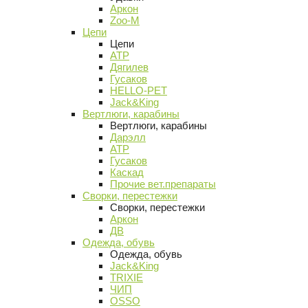
Аркон
Zoo-M
Цепи
Цепи
АТР
Дягилев
Гусаков
HELLO-PET
Jack&King
Вертлюги, карабины
Вертлюги, карабины
Дарэлл
АТР
Гусаков
Каскад
Прочие вет.препараты
Сворки, перестежки
Сворки, перестежки
Аркон
ДВ
Одежда, обувь
Одежда, обувь
Jack&King
TRIXIE
ЧИП
OSSO