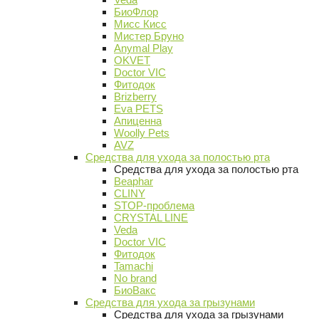
БиоФлор
Мисс Кисс
Мистер Бруно
Anymal Play
OKVET
Doctor VIC
Фитодок
Brizberry
Eva PETS
Апиценна
Woolly Pets
AVZ
Средства для ухода за полостью рта
Средства для ухода за полостью рта
Beaphar
CLINY
STOP-проблема
CRYSTAL LINE
Veda
Doctor VIC
Фитодок
Tamachi
No brand
БиоВакс
Средства для ухода за грызунами
Средства для ухода за грызунами