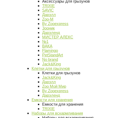
Аксессуары для грызунов
TRIXIE
SAVIC
Дарэлл
Zoo-M
By Zooexpress
Зооник
Дарэленд
МИСТЕР АЛЕКС
№1
ВАКА
Flamingo
PetStandArt
No brand
Jack&King
Клетки для грызунов
Клетки для грызунов
Jack&King
Дарэлл
Zoo Мой Мир
By Zooexpress
Дарэленд
Емкости для хранения
Емкости для хранения
TRIXIE
Наборы для вскармливания
Наборы для вскармливания