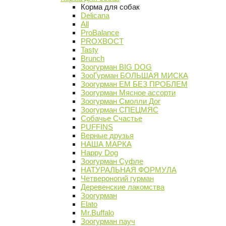
Корма для собак
Delicana
All
ProBalance
PROХВОСТ
Tasty
Brunch
Зоогурман BIG DOG
ЗооГурман БОЛЬШАЯ МИСКА
Зоогурман ЕМ БЕЗ ПРОБЛЕМ
Зоогурман Мясное ассорти
Зоогурман Смолли Дог
Зоогурман СПЕЦМЯС
Собачье Счастье
PUFFINS
Верные друзья
НАША МАРКА
Happy Dog
Зоогурман Суфле
НАТУРАЛЬНАЯ ФОРМУЛА
Четвероногий гурман
Деревенские лакомства
Зоогурман
Elato
Mr.Buffalo
Зоогурман пауч