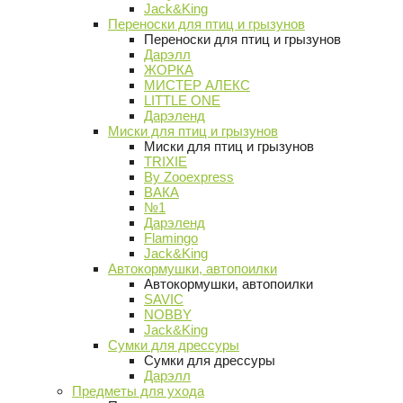
Jack&King
Переноски для птиц и грызунов
Переноски для птиц и грызунов
Дарэлл
ЖОРКА
МИСТЕР АЛЕКС
LITTLE ONE
Дарэленд
Миски для птиц и грызунов
Миски для птиц и грызунов
TRIXIE
By Zooexpress
ВАКА
№1
Дарэленд
Flamingo
Jack&King
Автокормушки, автопоилки
Автокормушки, автопоилки
SAVIC
NOBBY
Jack&King
Сумки для дрессуры
Сумки для дрессуры
Дарэлл
Предметы для ухода