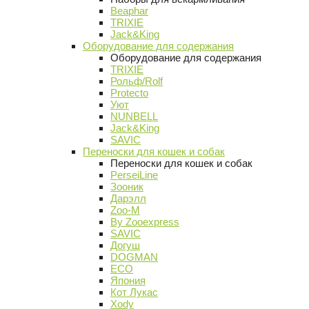
Beaphar
TRIXIE
Jack&King
Оборудование для содержания
Оборудование для содержания
TRIXIE
Рольф/Rolf
Protecto
Уют
NUNBELL
Jack&King
SAVIC
Переноски для кошек и собак
Переноски для кошек и собак
PerseiLine
Зооник
Дарэлл
Zoo-M
By Zooexpress
SAVIC
Догуш
DOGMAN
ECO
Япония
Кот Лукас
Xody