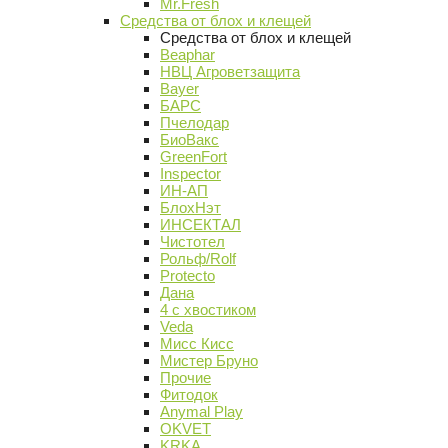
Mr.Fresh
Средства от блох и клещей
Средства от блох и клещей
Beaphar
НВЦ Агроветзащита
Bayer
БАРС
Пчелодар
БиоВакс
GreenFort
Inspector
ИН-АП
БлохНэт
ИНСЕКТАЛ
Чистотел
Рольф/Rolf
Protecto
Дана
4 с хвостиком
Veda
Мисс Кисс
Мистер Бруно
Прочие
Фитодок
Anymal Play
OKVET
KRKA