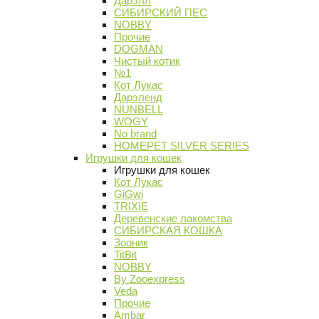
Дарэлл
СИБИРСКИЙ ПЕС
NOBBY
Прочие
DOGMAN
Чистый котик
№1
Кот Лукас
Дарэленд
NUNBELL
WOGY
No brand
HOMEPET SILVER SERIES
Игрушки для кошек
Игрушки для кошек
Кот Лукас
GiGwi
TRIXIE
Деревенские лакомства
СИБИРСКАЯ КОШКА
Зооник
TitBit
NOBBY
By Zooexpress
Veda
Прочие
Ambar