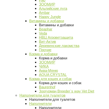
Рио
ЗООМИР
Альпийские луга
Ambar
Happy Jungle
Витамины и добавки
Витамины и добавки
Beaphar
Veda
НВЦ Агроветзащита
Вит-Актив
Деревенские лакомства
Прочие
Корма и добавки
Корма и добавки
ЗООМИР
ЧИКА
Аква-Меню
AQUA CRYSTAL
Корма для кошек и собак
Корма для кошек и собак
Baurenhof
Зоогурман Breeder`s way Vet Diet
Наполнители для туалетов
Наполнители для туалетов
Наполнители
Наполнители