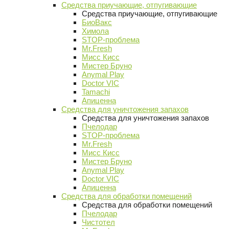
Средства приучающие, отпугивающие
Средства приучающие, отпугивающие
БиоВакс
Химола
STOP-проблема
Mr.Fresh
Мисс Кисс
Мистер Бруно
Anymal Play
Doctor VIC
Tamachi
Апиценна
Средства для уничтожения запахов
Средства для уничтожения запахов
Пчелодар
STOP-проблема
Mr.Fresh
Мисс Кисс
Мистер Бруно
Anymal Play
Doctor VIC
Апиценна
Средства для обработки помещений
Средства для обработки помещений
Пчелодар
Чистотел