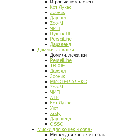
Игровые комплексы
Кот Лукас
Зооник
Дарэлл
Zoo-M
ЧИП
Пушок ПП
PerseiLine
Дарэленд
Домики, лежанки
Домики, лежанки
PerseiLine
TRIXIE
Дарэлл
Зооник
МИСТЕР АЛЕКС
Zoo-M
ЧИП
АТР
Кот Лукас
Уют
Xody
Дарэленд
OSSO
Миски для кошек и собак
Миски для кошек и собак
Jack&King