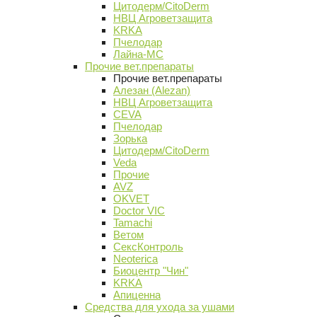
Цитодерм/CitoDerm
НВЦ Агроветзащита
KRKA
Пчелодар
Лайна-МС
Прочие вет.препараты
Прочие вет.препараты
Алезан (Alezan)
НВЦ Агроветзащита
CEVA
Пчелодар
Зорька
Цитодерм/CitoDerm
Veda
Прочие
AVZ
OKVET
Doctor VIC
Tamachi
Ветом
СексКонтроль
Neoterica
Биоцентр "Чин"
KRKA
Апиценна
Средства для ухода за ушами