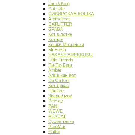
Jack&King
Cat safe
СИБИРСКАЯ КОШКА
Aromaticat
CATLITTER
БРАВА
Кот в лотке
Котяра
Кошки Матрёшки
Mr.Fresh
HAKASE AREKKUSU
Little Friends
Пи-Пи-Бент
Ambar
АлЁшкин Кот
Си Си Кэт
Кот Лукас
Прочие
Зверье мое
Petclay
PANI
WEWE
PEACAT
Сухие тапки
PureMur
Cattoi