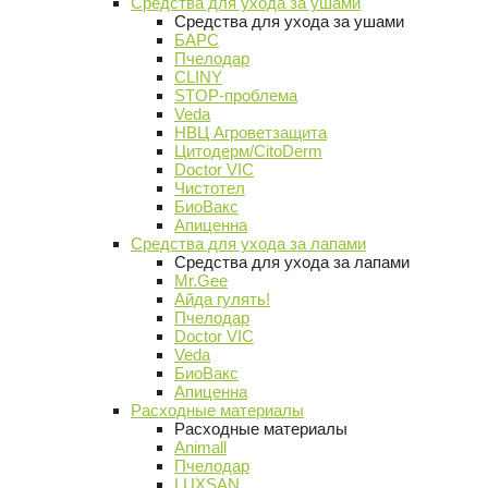
Средства для ухода за ушами
Средства для ухода за ушами
БАРС
Пчелодар
CLINY
STOP-проблема
Veda
НВЦ Агроветзащита
Цитодерм/CitoDerm
Doctor VIC
Чистотел
БиоВакс
Апиценна
Средства для ухода за лапами
Средства для ухода за лапами
Mr.Gee
Айда гулять!
Пчелодар
Doctor VIC
Veda
БиоВакс
Апиценна
Расходные материалы
Расходные материалы
Animall
Пчелодар
LUXSAN