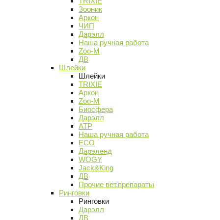
TRIXIE
Зооник
Аркон
ЧИП
Дарэлл
Наша ручная работа
Zoo-M
ДВ
Шлейки
Шлейки
TRIXIE
Аркон
Zoo-M
Биосфера
Дарэлл
АТР
Наша ручная работа
ECO
Дарэленд
WOGY
Jack&King
ДВ
Прочие вет.препараты
Ринговки
Ринговки
Дарэлл
ДВ