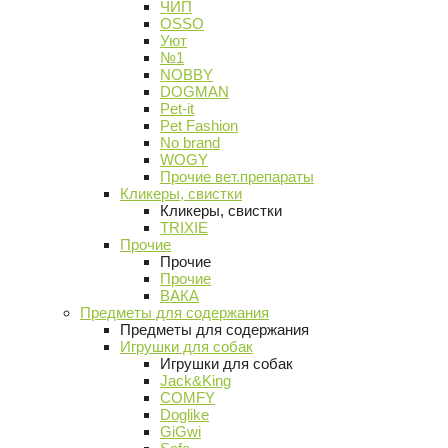
ЧИП
OSSO
Уют
№1
NOBBY
DOGMAN
Pet-it
Pet Fashion
No brand
WOGY
Прочие вет.препараты
Кликеры, свистки
Кликеры, свистки
TRIXIE
Прочие
Прочие
Прочие
ВАКА
Предметы для содержания
Предметы для содержания
Игрушки для собак
Игрушки для собак
Jack&King
COMFY
Doglike
GiGwi