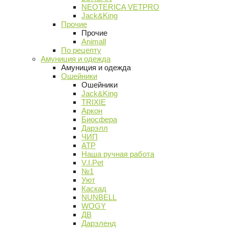
NEOTERICA VETPRO
Jack&King
Прочие
Прочие
Animall
По рецепту
Амуниция и одежда
Амуниция и одежда
Ошейники
Ошейники
Jack&King
TRIXIE
Аркон
Биосфера
Дарэлл
ЧИП
АТР
Наша ручная работа
V.I.Pet
№1
Уют
Каскад
NUNBELL
WOGY
ДВ
Дарэленд