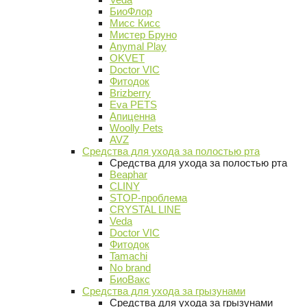
БиоФлор
Мисс Кисс
Мистер Бруно
Anymal Play
OKVET
Doctor VIC
Фитодок
Brizberry
Eva PETS
Апиценна
Woolly Pets
AVZ
Средства для ухода за полостью рта
Средства для ухода за полостью рта
Beaphar
CLINY
STOP-проблема
CRYSTAL LINE
Veda
Doctor VIC
Фитодок
Tamachi
No brand
БиоВакс
Средства для ухода за грызунами
Средства для ухода за грызунами