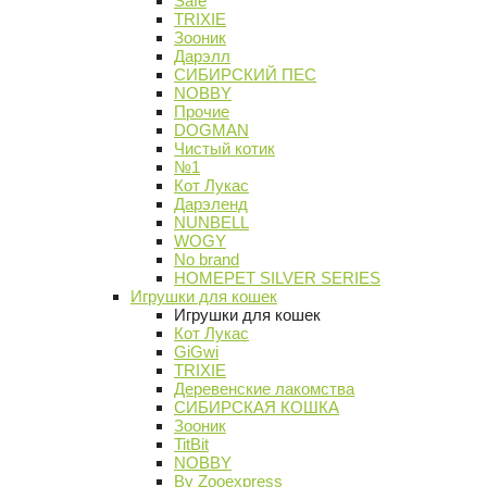
Safe
TRIXIE
Зооник
Дарэлл
СИБИРСКИЙ ПЕС
NOBBY
Прочие
DOGMAN
Чистый котик
№1
Кот Лукас
Дарэленд
NUNBELL
WOGY
No brand
HOMEPET SILVER SERIES
Игрушки для кошек
Игрушки для кошек
Кот Лукас
GiGwi
TRIXIE
Деревенские лакомства
СИБИРСКАЯ КОШКА
Зооник
TitBit
NOBBY
By Zooexpress