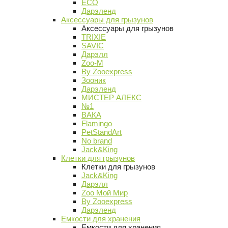
ECO
Дарэленд
Аксессуары для грызунов
Аксессуары для грызунов
TRIXIE
SAVIC
Дарэлл
Zoo-M
By Zooexpress
Зооник
Дарэленд
МИСТЕР АЛЕКС
№1
ВАКА
Flamingo
PetStandArt
No brand
Jack&King
Клетки для грызунов
Клетки для грызунов
Jack&King
Дарэлл
Zoo Мой Мир
By Zooexpress
Дарэленд
Емкости для хранения
Емкости для хранения