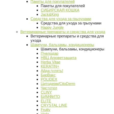
Пакеты для покупателей
Пакеты для покупателей
СИБИРСКАЯ КОШКА
Jack&King
Средства для ухода за грызунами
Средства для ухода за грызунами
Happy Jungle
Ветеринарные препараты и средства для ухода
Ветеринарные препараты и средства для
ухода
Шампуни, бальзамы, кондиционеры
Шампуни, бальзамы, кондиционеры
Пчелодар
НВЦ Агроветзащита
Herba Vitae
KERATIN+
Айда гулять!
БиоВакс
POLIDEX
Цитодерм/CitoDerm
Чистотел
CLINY
БИМФИТО
ELITE
CRYSTAL LINE
Frutty
Veda