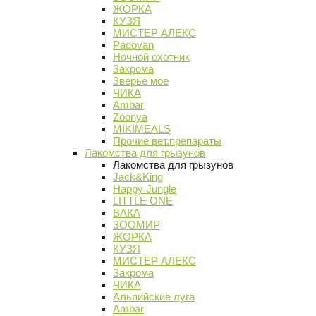
ЖОРКА
КУЗЯ
МИСТЕР АЛЕКС
Padovan
Ночной охотник
Закрома
Зверье мое
ЧИКА
Ambar
Zoonya
MIKIMEALS
Прочие вет.препараты
Лакомства для грызунов
Лакомства для грызунов
Jack&King
Happy Jungle
LITTLE ONE
ВАКА
ЗООМИР
ЖОРКА
КУЗЯ
МИСТЕР АЛЕКС
Закрома
ЧИКА
Альпийские луга
Ambar