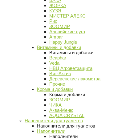
ВАКА
ЖОРКА
КУЗЯ
МИСТЕР АЛЕКС
Рио
ЗООМИР
Альпийские луга
Ambar
Happy Jungle
Витамины и добавки
Витамины и добавки
Beaphar
Veda
НВЦ Агроветзащита
Вит-Актив
Деревенские лакомства
Прочие
Корма и добавки
Корма и добавки
ЗООМИР
ЧИКА
Аква-Меню
AQUA CRYSTAL
Наполнители для туалетов
Наполнители для туалетов
Наполнители
Наполнители