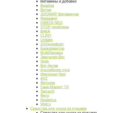
Витамины и добавки
Beaphar
Ветом
ЗООМИР Витаминчик
Фармавит
ОМЕГА NEO
STOP-проблема
ВАКА
CLINY
Unitabs
ZOOкомфорт
Биокорректор
MultiЛакомки
Эвиталия-Вет
Veda
Вит-Актив
Альпийские луга
Имунозал Neo
AVZ
Фитодок
Гама-Маркет ТД
Tamachi
Фито
Neoterica
Welco
Средства для ухода за птицами
Средства для ухода за птицами