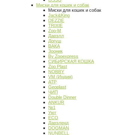
Миски для кошек и собак
Миски для кошек и собак
Jack&King
DEZZIE
TRIXIE
Zoo-M
Дарэлл
Догуш
ВАКА
Зооник
By Zooexpress
СИБИРСКАЯ КОШКА
Zoo Plast
NOBBY
VM (Индия)
АТР
Geoplast
ЧИП
Double Dinner
ANKUR
№1
Уют
ECO
Дарэленд
DOGMAN
NUNBELL