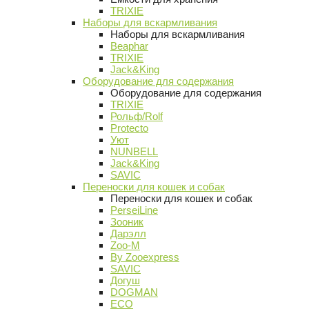
TRIXIE
Наборы для вскармливания
Наборы для вскармливания
Beaphar
TRIXIE
Jack&King
Оборудование для содержания
Оборудование для содержания
TRIXIE
Рольф/Rolf
Protecto
Уют
NUNBELL
Jack&King
SAVIC
Переноски для кошек и собак
Переноски для кошек и собак
PerseiLine
Зооник
Дарэлл
Zoo-M
By Zooexpress
SAVIC
Догуш
DOGMAN
ECO