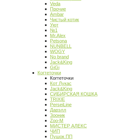
Veda
Прочие
Ambar
Чистый котик
Уют
№1
Mr.Alex
Petsona
NUNBELL
WOGY
No brand
Jack&King
GiGi
Когтеточки
Когтеточки
Кот Лукас
Jack&King
СИБИРСКАЯ КОШКА
TRIXIE
PerseiLine
Дарэлл
Зооник
Zoo-M
МИСТЕР АЛЕКС
ЧИП
Пушок ПП