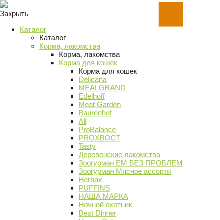
Закрыть
Каталог
Каталог
Корма, лакомства
Корма, лакомства
Корма для кошек
Корма для кошек
Delicana
MEALGRAND
Edelhoff
Meat Garden
Baurenhof
All
ProBalance
PROХВОСТ
Tasty
Деревенские лакомства
Зоогурман ЕМ БЕЗ ПРОБЛЕМ
Зоогурман Мясное ассорти
Herbax
PUFFINS
НАША МАРКА
Ночной охотник
Best Dinner