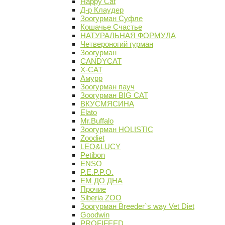
Happy Cat
Д-р Клаудер
Зоогурман Суфле
Кошачье Счастье
НАТУРАЛЬНАЯ ФОРМУЛА
Четвероногий гурман
Зоогурман
CANDYCAT
X-CAT
Амурр
Зоогурман пауч
Зоогурман BIG CAT
ВКУСМЯСИНА
Elato
Mr.Buffalo
Зоогурман HOLISTIC
Zoodiet
LEO&LUCY
Petibon
ENSO
P.E.P.P.O.
ЕМ ДО ДНА
Прочие
Siberia ZOO
Зоогурман Breeder`s way Vet Diet
Goodwin
PROFIFEED