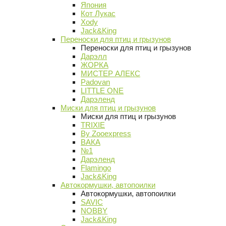
Япония
Кот Лукас
Xody
Jack&King
Переноски для птиц и грызунов
Переноски для птиц и грызунов
Дарэлл
ЖОРКА
МИСТЕР АЛЕКС
Padovan
LITTLE ONE
Дарэленд
Миски для птиц и грызунов
Миски для птиц и грызунов
TRIXIE
By Zooexpress
ВАКА
№1
Дарэленд
Flamingo
Jack&King
Автокормушки, автопоилки
Автокормушки, автопоилки
SAVIC
NOBBY
Jack&King