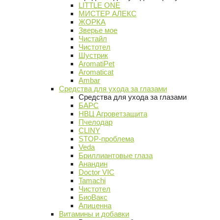
LITTLE ONE
МИСТЕР АЛЕКС
ЖОРКА
Зверье мое
Чистайл
Чистотел
Шустрик
AromatiPet
Aromaticat
Ambar
Средства для ухода за глазами
Средства для ухода за глазами
БАРС
НВЦ Агроветзащита
Пчелодар
CLINY
STOP-проблема
Veda
Бриллиантовые глаза
Анандин
Doctor VIC
Tamachi
Чистотел
БиоВакс
Апиценна
Витамины и добавки