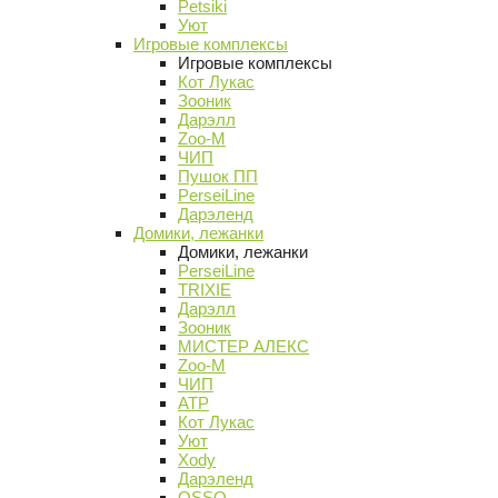
Petsiki
Уют
Игровые комплексы
Игровые комплексы
Кот Лукас
Зооник
Дарэлл
Zoo-M
ЧИП
Пушок ПП
PerseiLine
Дарэленд
Домики, лежанки
Домики, лежанки
PerseiLine
TRIXIE
Дарэлл
Зооник
МИСТЕР АЛЕКС
Zoo-M
ЧИП
АТР
Кот Лукас
Уют
Xody
Дарэленд
OSSO