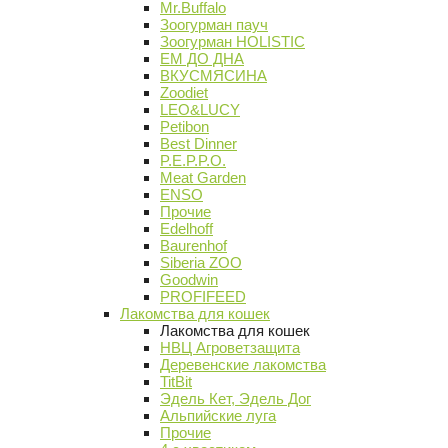
Mr.Buffalo
Зоогурман пауч
Зоогурман HOLISTIC
ЕМ ДО ДНА
ВКУСМЯСИНА
Zoodiet
LEO&LUCY
Petibon
Best Dinner
P.E.P.P.O.
Meat Garden
ENSO
Прочие
Edelhoff
Baurenhof
Siberia ZOO
Goodwin
PROFIFEED
Лакомства для кошек
Лакомства для кошек
НВЦ Агроветзащита
Деревенские лакомства
TitBit
Эдель Кет, Эдель Дог
Альпийские луга
Прочие