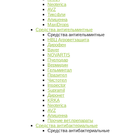
Neoterica
AVZ
Тиксфли
Апиценна
MaxiDrops
Средства антигельминтные
Средства антигельминтные
НВЦ Агроветзащита
Дирофен
Bayer
NOVARTIS
Пчелодар
Вермидин
Гельминтал
Празител
Чистотел
Inspector
Supramil
Диронет
KRKA
Neoterica
AVZ
Апиценна
Прочие вет.препараты
Средства антибактериальные
Средства антибактериальные