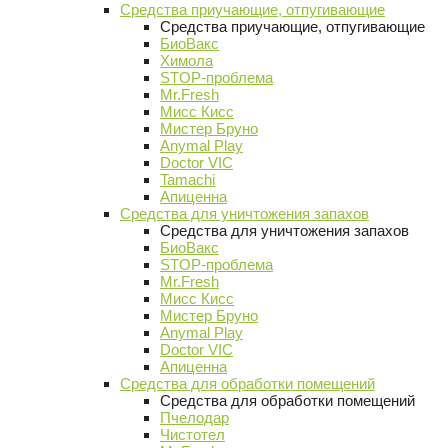
Средства приучающие, отпугивающие
Средства приучающие, отпугивающие
БиоВакс
Химола
STOP-проблема
Mr.Fresh
Мисс Кисс
Мистер Бруно
Anymal Play
Doctor VIC
Tamachi
Апиценна
Средства для уничтожения запахов
Средства для уничтожения запахов
БиоВакс
STOP-проблема
Mr.Fresh
Мисс Кисс
Мистер Бруно
Anymal Play
Doctor VIC
Апиценна
Средства для обработки помещений
Средства для обработки помещений
Пчелодар
Чистотел