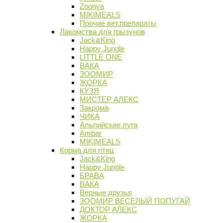
Zoonya
MIKIMEALS
Прочие вет.препараты
Лакомства для грызунов
Jack&King
Happy Jungle
LITTLE ONE
ВАКА
ЗООМИР
ЖОРКА
КУЗЯ
МИСТЕР АЛЕКС
Закрома
ЧИКА
Альпийские луга
Ambar
MIKIMEALS
Корма для птиц
Jack&King
Happy Jungle
БРАВА
ВАКА
Верные друзья
ЗООМИР ВЕСЕЛЫЙ ПОПУГАЙ
ДОКТОР АЛЕКС
ЖОРКА