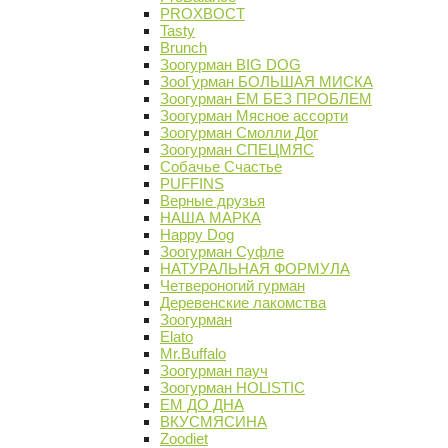
PROХВОСТ
Tasty
Brunch
Зоогурман BIG DOG
ЗооГурман БОЛЬШАЯ МИСКА
Зоогурман ЕМ БЕЗ ПРОБЛЕМ
Зоогурман Мясное ассорти
Зоогурман Смолли Дог
Зоогурман СПЕЦМЯС
Собачье Счастье
PUFFINS
Верные друзья
НАША МАРКА
Happy Dog
Зоогурман Суфле
НАТУРАЛЬНАЯ ФОРМУЛА
Четвероногий гурман
Деревенские лакомства
Зоогурман
Elato
Mr.Buffalo
Зоогурман пауч
Зоогурман HOLISTIC
ЕМ ДО ДНА
ВКУСМЯСИНА
Zoodiet