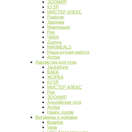
ЗООМИР
КУЗЯ
МИСТЕР АЛЕКС
Padovan
Закрома
Мавлюшев
Рио
ЧИКА
Zoonya
MIKIMEALS
Наша ручная работа
Ambar
Лакомства для птиц
Jack&King
ВАКА
ЖОРКА
КУЗЯ
МИСТЕР АЛЕКС
Рио
ЗООМИР
Альпийские луга
Ambar
Happy Jungle
Витамины и добавки
Beaphar
Veda