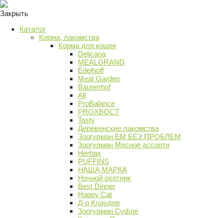
Закрыть
Каталог
Корма, лакомства
Корма для кошек
Delicana
MEALGRAND
Edelhoff
Meat Garden
Baurenhof
All
ProBalance
PROХВОСТ
Tasty
Деревенские лакомства
Зоогурман ЕМ БЕЗ ПРОБЛЕМ
Зоогурман Мясное ассорти
Herbax
PUFFINS
НАША МАРКА
Ночной охотник
Best Dinner
Happy Cat
Д-р Клаудер
Зоогурман Суфле