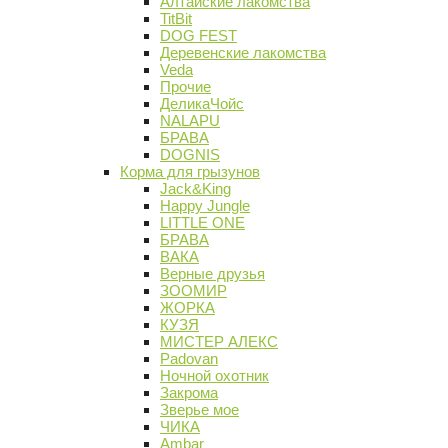
Алтайские лакомства
TitBit
DOG FEST
Деревенские лакомства
Veda
Прочие
ДеликаЧойс
NALAPU
БРАВА
DOGNIS
Корма для грызунов
Jack&King
Happy Jungle
LITTLE ONE
БРАВА
ВАКА
Верные друзья
ЗООМИР
ЖОРКА
КУЗЯ
МИСТЕР АЛЕКС
Padovan
Ночной охотник
Закрома
Зверье мое
ЧИКА
Ambar