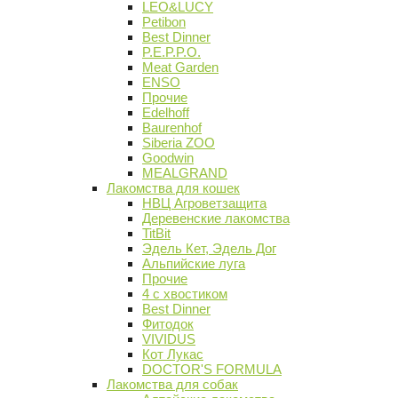
LEO&LUCY
Petibon
Best Dinner
P.E.P.P.O.
Meat Garden
ENSO
Прочие
Edelhoff
Baurenhof
Siberia ZOO
Goodwin
MEALGRAND
Лакомства для кошек
НВЦ Агроветзащита
Деревенские лакомства
TitBit
Эдель Кет, Эдель Дог
Альпийские луга
Прочие
4 с хвостиком
Best Dinner
Фитодок
VIVIDUS
Кот Лукас
DOCTOR'S FORMULA
Лакомства для собак