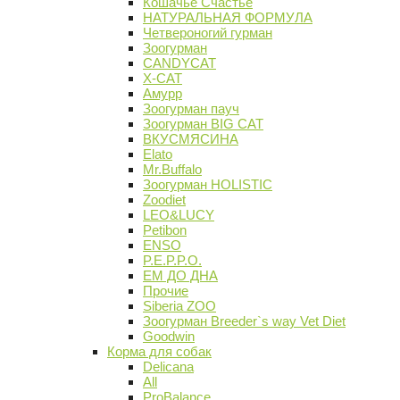
Кошачье Счастье
НАТУРАЛЬНАЯ ФОРМУЛА
Четвероногий гурман
Зоогурман
CANDYCAT
X-CAT
Амурр
Зоогурман пауч
Зоогурман BIG CAT
ВКУСМЯСИНА
Elato
Mr.Buffalo
Зоогурман HOLISTIC
Zoodiet
LEO&LUCY
Petibon
ENSO
P.E.P.P.O.
ЕМ ДО ДНА
Прочие
Siberia ZOO
Зоогурман Breeder`s way Vet Diet
Goodwin
Корма для собак
Delicana
All
ProBalance