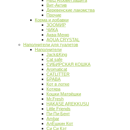
НВЦ Агроветзащита
Вит-Актив
Деревенские лакомства
Прочие
Корма и добавки
ЗООМИР
ЧИКА
Аква-Меню
AQUA CRYSTAL
Наполнители для туалетов
Наполнители
Jack&King
Cat safe
СИБИРСКАЯ КОШКА
Aromaticat
CATLITTER
БРАВА
Кот в лотке
Котяра
Кошки Матрёшки
Mr.Fresh
HAKASE AREKKUSU
Little Friends
Пи-Пи-Бент
Ambar
АлЁшкин Кот
Си Си Кэт