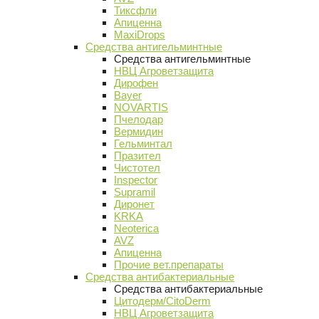
Тиксфли
Апиценна
MaxiDrops
Средства антигельминтные
Средства антигельминтные
НВЦ Агроветзащита
Дирофен
Bayer
NOVARTIS
Пчелодар
Вермидин
Гельминтал
Празител
Чистотел
Inspector
Supramil
Диронет
KRKA
Neoterica
AVZ
Апиценна
Прочие вет.препараты
Средства антибактериальные
Средства антибактериальные
Цитодерм/CitoDerm
НВЦ Агроветзащита