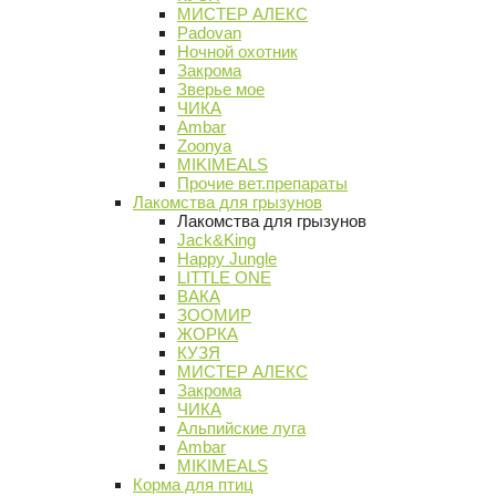
МИСТЕР АЛЕКС
Padovan
Ночной охотник
Закрома
Зверье мое
ЧИКА
Ambar
Zoonya
MIKIMEALS
Прочие вет.препараты
Лакомства для грызунов
Лакомства для грызунов
Jack&King
Happy Jungle
LITTLE ONE
ВАКА
ЗООМИР
ЖОРКА
КУЗЯ
МИСТЕР АЛЕКС
Закрома
ЧИКА
Альпийские луга
Ambar
MIKIMEALS
Корма для птиц