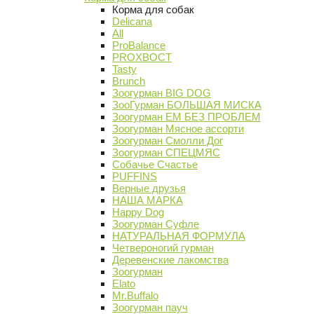
Корма для собак
Delicana
All
ProBalance
PROХВОСТ
Tasty
Brunch
Зоогурман BIG DOG
ЗооГурман БОЛЬШАЯ МИСКА
Зоогурман ЕМ БЕЗ ПРОБЛЕМ
Зоогурман Мясное ассорти
Зоогурман Смолли Дог
Зоогурман СПЕЦМЯС
Собачье Счастье
PUFFINS
Верные друзья
НАША МАРКА
Happy Dog
Зоогурман Суфле
НАТУРАЛЬНАЯ ФОРМУЛА
Четвероногий гурман
Деревенские лакомства
Зоогурман
Elato
Mr.Buffalo
Зоогурман пауч