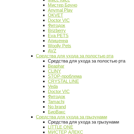
Мистер Бруно
Anymal Play
OKVET
Doctor VIC
Фитодок
Brizberry
Eva PETS
Апиценна
Woolly Pets
AVZ
Средства для ухода за полостью рта
Средства для ухода за полостью рта
Beaphar
CLINY
STOP-проблема
CRYSTAL LINE
Veda
Doctor VIC
Фитодок
Tamachi
No brand
БиоВакс
Средства для ухода за грызунами
Средства для ухода за грызунами
LITTLE ONE
МИСТЕР АЛЕКС