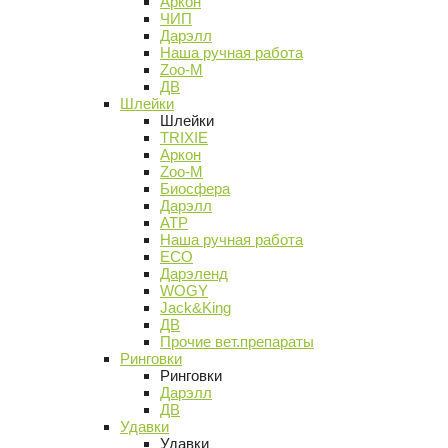
Аркон
ЧИП
Дарэлл
Наша ручная работа
Zoo-M
ДВ
Шлейки
Шлейки
TRIXIE
Аркон
Zoo-M
Биосфера
Дарэлл
АТР
Наша ручная работа
ECO
Дарэленд
WOGY
Jack&King
ДВ
Прочие вет.препараты
Ринговки
Ринговки
Дарэлл
ДВ
Удавки
Удавки