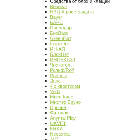
Средства от блох и клещей
Beaphar
НВЦ Агроветзащита
Bayer
БАРС
Пчелодар
БиоВакс
GreenFort
Inspector
ИН-АП
БлохНэт
ИНСЕКТАЛ
Чистотел
Рольф/Rolf
Protecto
Дана
4 с хвостиком
Veda
Мисс Кисс
Мистер Бруно
Прочие
Фитодок
Anymal Play
OKVET
KRKA
Neoterica
AVZ