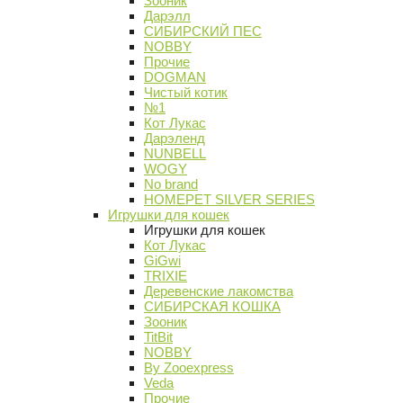
Зооник
Дарэлл
СИБИРСКИЙ ПЕС
NOBBY
Прочие
DOGMAN
Чистый котик
№1
Кот Лукас
Дарэленд
NUNBELL
WOGY
No brand
HOMEPET SILVER SERIES
Игрушки для кошек
Игрушки для кошек
Кот Лукас
GiGwi
TRIXIE
Деревенские лакомства
СИБИРСКАЯ КОШКА
Зооник
TitBit
NOBBY
By Zooexpress
Veda
Прочие