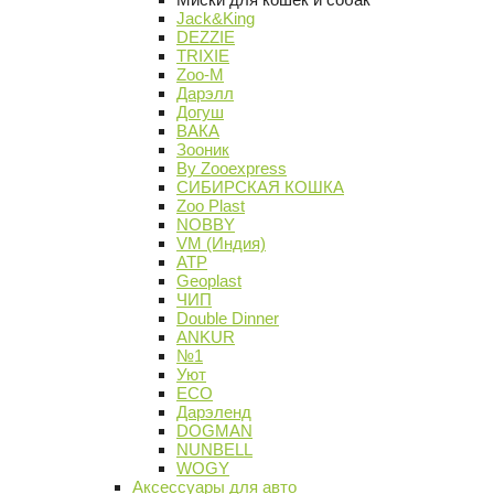
Jack&King
DEZZIE
TRIXIE
Zoo-M
Дарэлл
Догуш
ВАКА
Зооник
By Zooexpress
СИБИРСКАЯ КОШКА
Zoo Plast
NOBBY
VM (Индия)
АТР
Geoplast
ЧИП
Double Dinner
ANKUR
№1
Уют
ECO
Дарэленд
DOGMAN
NUNBELL
WOGY
Аксессуары для авто