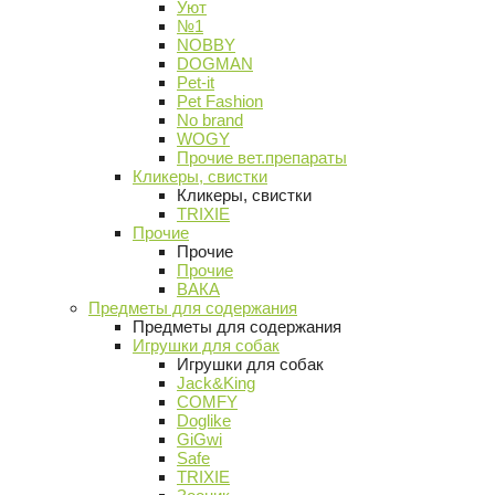
Уют
№1
NOBBY
DOGMAN
Pet-it
Pet Fashion
No brand
WOGY
Прочие вет.препараты
Кликеры, свистки
Кликеры, свистки
TRIXIE
Прочие
Прочие
Прочие
ВАКА
Предметы для содержания
Предметы для содержания
Игрушки для собак
Игрушки для собак
Jack&King
COMFY
Doglike
GiGwi
Safe
TRIXIE