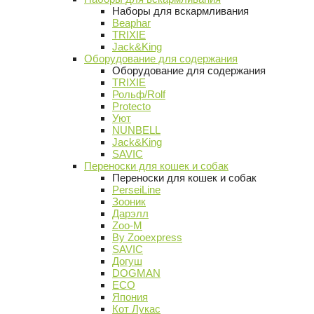
Наборы для вскармливания
Beaphar
TRIXIE
Jack&King
Оборудование для содержания
Оборудование для содержания
TRIXIE
Рольф/Rolf
Protecto
Уют
NUNBELL
Jack&King
SAVIC
Переноски для кошек и собак
Переноски для кошек и собак
PerseiLine
Зооник
Дарэлл
Zoo-M
By Zooexpress
SAVIC
Догуш
DOGMAN
ECO
Япония
Кот Лукас