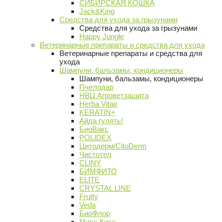
СИБИРСКАЯ КОШКА
Jack&King
Средства для ухода за грызунами
Средства для ухода за грызунами
Happy Jungle
Ветеринарные препараты и средства для ухода
Ветеринарные препараты и средства для
ухода
Шампуни, бальзамы, кондиционеры
Шампуни, бальзамы, кондиционеры
Пчелодар
НВЦ Агроветзащита
Herba Vitae
KERATIN+
Айда гулять!
БиоВакс
POLIDEX
Цитодерм/CitoDerm
Чистотел
CLINY
БИМФИТО
ELITE
CRYSTAL LINE
Frutty
Veda
БиоФлор
Мисс Кисс