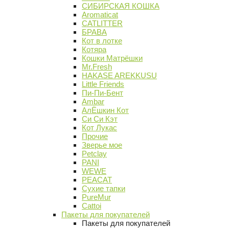
СИБИРСКАЯ КОШКА
Aromaticat
CATLITTER
БРАВА
Кот в лотке
Котяра
Кошки Матрёшки
Mr.Fresh
HAKASE AREKKUSU
Little Friends
Пи-Пи-Бент
Ambar
АлЁшкин Кот
Си Си Кэт
Кот Лукас
Прочие
Зверье мое
Petclay
PANI
WEWE
PEACAT
Сухие тапки
PureMur
Cattoi
Пакеты для покупателей
Пакеты для покупателей