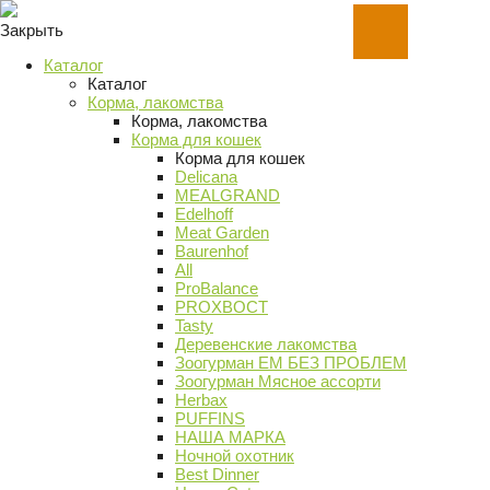
Закрыть
Каталог
Каталог
Корма, лакомства
Корма, лакомства
Корма для кошек
Корма для кошек
Delicana
MEALGRAND
Edelhoff
Meat Garden
Baurenhof
All
ProBalance
PROХВОСТ
Tasty
Деревенские лакомства
Зоогурман ЕМ БЕЗ ПРОБЛЕМ
Зоогурман Мясное ассорти
Herbax
PUFFINS
НАША МАРКА
Ночной охотник
Best Dinner