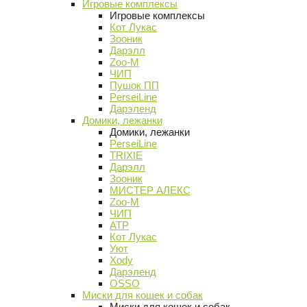
Игровые комплексы
Игровые комплексы
Кот Лукас
Зооник
Дарэлл
Zoo-M
ЧИП
Пушок ПП
PerseiLine
Дарэленд
Домики, лежанки
Домики, лежанки
PerseiLine
TRIXIE
Дарэлл
Зооник
МИСТЕР АЛЕКС
Zoo-M
ЧИП
АТР
Кот Лукас
Уют
Xody
Дарэленд
OSSO
Миски для кошек и собак
Миски для кошек и собак