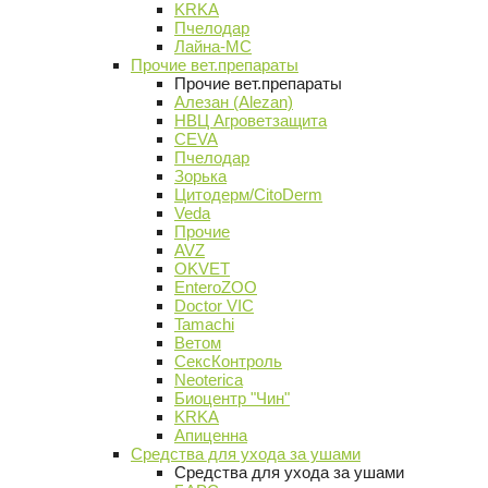
KRKA
Пчелодар
Лайна-МС
Прочие вет.препараты
Прочие вет.препараты
Алезан (Alezan)
НВЦ Агроветзащита
CEVA
Пчелодар
Зорька
Цитодерм/CitoDerm
Veda
Прочие
AVZ
OKVET
EnteroZOO
Doctor VIC
Tamachi
Ветом
СексКонтроль
Neoterica
Биоцентр "Чин"
KRKA
Апиценна
Средства для ухода за ушами
Средства для ухода за ушами