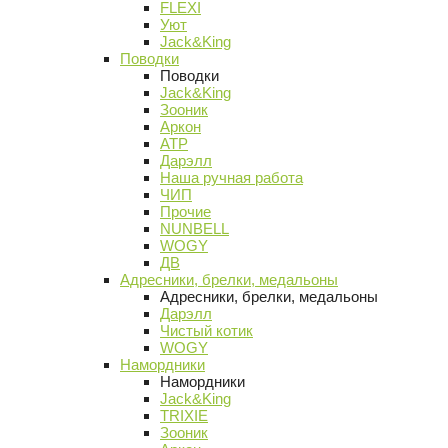
FLEXI
Уют
Jack&King
Поводки
Поводки
Jack&King
Зооник
Аркон
АТР
Дарэлл
Наша ручная работа
ЧИП
Прочие
NUNBELL
WOGY
ДВ
Адресники, брелки, медальоны
Адресники, брелки, медальоны
Дарэлл
Чистый котик
WOGY
Намордники
Намордники
Jack&King
TRIXIE
Зооник