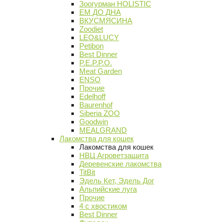
Зоогурман HOLISTIC
ЕМ ДО ДНА
ВКУСМЯСИНА
Zoodiet
LEO&LUCY
Petibon
Best Dinner
P.E.P.P.O.
Meat Garden
ENSO
Прочие
Edelhoff
Baurenhof
Siberia ZOO
Goodwin
MEALGRAND
Лакомства для кошек
Лакомства для кошек
НВЦ Агроветзащита
Деревенские лакомства
TitBit
Эдель Кет, Эдель Дог
Альпийские луга
Прочие
4 с хвостиком
Best Dinner