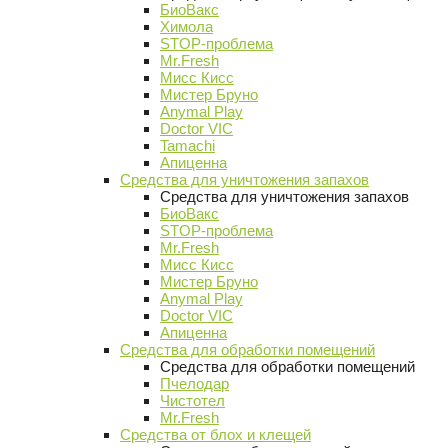
БиоВакс
Химола
STOP-проблема
Mr.Fresh
Мисс Кисс
Мистер Бруно
Anymal Play
Doctor VIC
Tamachi
Апиценна
Средства для уничтожения запахов
Средства для уничтожения запахов
БиоВакс
STOP-проблема
Mr.Fresh
Мисс Кисс
Мистер Бруно
Anymal Play
Doctor VIC
Апиценна
Средства для обработки помещений
Средства для обработки помещений
Пчелодар
Чистотел
Mr.Fresh
Средства от блох и клещей