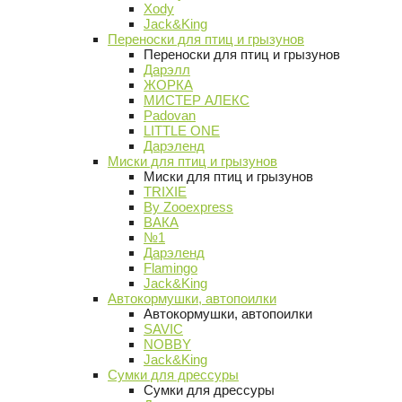
Xody
Jack&King
Переноски для птиц и грызунов
Переноски для птиц и грызунов
Дарэлл
ЖОРКА
МИСТЕР АЛЕКС
Padovan
LITTLE ONE
Дарэленд
Миски для птиц и грызунов
Миски для птиц и грызунов
TRIXIE
By Zooexpress
ВАКА
№1
Дарэленд
Flamingo
Jack&King
Автокормушки, автопоилки
Автокормушки, автопоилки
SAVIC
NOBBY
Jack&King
Сумки для дрессуры
Сумки для дрессуры