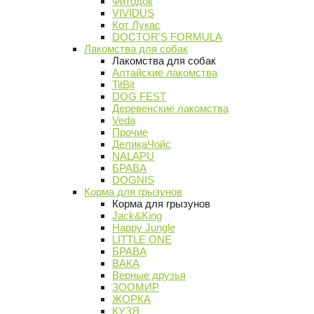
Фитодок
VIVIDUS
Кот Лукас
DOCTOR'S FORMULA
Лакомства для собак
Лакомства для собак
Алтайские лакомства
TitBit
DOG FEST
Деревенские лакомства
Veda
Прочие
ДеликаЧойс
NALAPU
БРАВА
DOGNIS
Корма для грызунов
Корма для грызунов
Jack&King
Happy Jungle
LITTLE ONE
БРАВА
ВАКА
Верные друзья
ЗООМИР
ЖОРКА
КУЗЯ