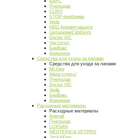
БАРС
Пчелодар
CLINY
STOP-проблема
Veda
НВЦ Агроветзащита
Цитодерм/CitoDerm
Doctor VIC
Чистотел
БиоВакс
Апиценна
Средства для ухода за лапами
Средства для ухода за лапами
Mr.Gee
Айда гулять!
Пчелодар
Doctor VIC
Veda
БиоВакс
Апиценна
Расходные материалы
Расходные материалы
Animall
Пчелодар
LUXSAN
NEOTERICA VETPRO
Jack&King