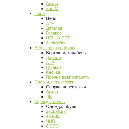
Аркон
Zoo-M
Цепи
Цепи
АТР
Дягилев
Гусаков
HELLO-PET
Jack&King
Вертлюги, карабины
Вертлюги, карабины
Дарэлл
АТР
Гусаков
Каскад
Прочие вет.препараты
Сворки, перестежки
Сворки, перестежки
Аркон
ДВ
Одежда, обувь
Одежда, обувь
Jack&King
TRIXIE
ЧИП
OSSO