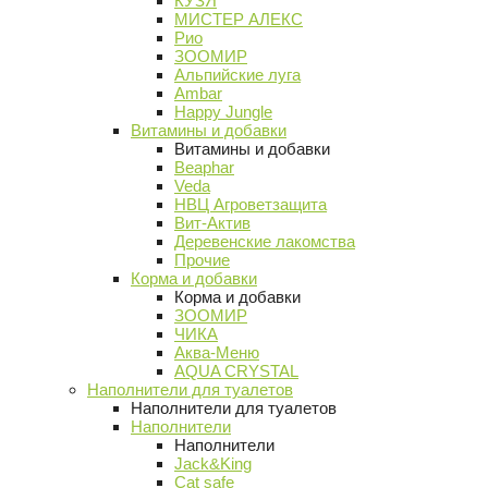
КУЗЯ
МИСТЕР АЛЕКС
Рио
ЗООМИР
Альпийские луга
Ambar
Happy Jungle
Витамины и добавки
Витамины и добавки
Beaphar
Veda
НВЦ Агроветзащита
Вит-Актив
Деревенские лакомства
Прочие
Корма и добавки
Корма и добавки
ЗООМИР
ЧИКА
Аква-Меню
AQUA CRYSTAL
Наполнители для туалетов
Наполнители для туалетов
Наполнители
Наполнители
Jack&King
Cat safe