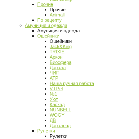
Прочие
Прочие
Animall
По рецепту
Амуниция и одежда
Амуниция и одежда
Ошейники
Ошейники
Jack&King
TRIXIE
Аркон
Биосфера
Дарэлл
ЧИП
АТР
Наша ручная работа
V.I.Pet
№1
Уют
Каскад
NUNBELL
WOGY
ДВ
Дарэленд
Рулетки
Рулетки