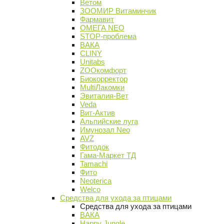
Ветом
ЗООМИР Витаминчик
Фармавит
ОМЕГА NEO
STOP-проблема
ВАКА
CLINY
Unitabs
ZOOкомфорт
Биокорректор
MultiЛакомки
Эвиталия-Вет
Veda
Вит-Актив
Альпийские луга
Имунозал Neo
AVZ
Фитодок
Гама-Маркет ТД
Tamachi
Фито
Neoterica
Welco
Средства для ухода за птицами
Средства для ухода за птицами
ВАКА
Happy Jungle