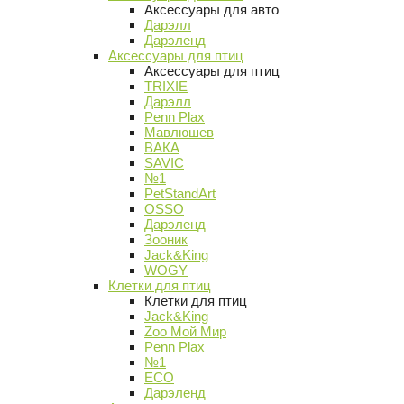
Аксессуары для авто
Дарэлл
Дарэленд
Аксессуары для птиц
Аксессуары для птиц
TRIXIE
Дарэлл
Penn Plax
Мавлюшев
ВАКА
SAVIC
№1
PetStandArt
OSSO
Дарэленд
Зооник
Jack&King
WOGY
Клетки для птиц
Клетки для птиц
Jack&King
Zoo Мой Мир
Penn Plax
№1
ECO
Дарэленд