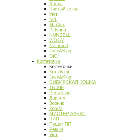
Ambar
Чистый котик
Уют
№1
Mr.Alex
Petsona
NUNBELL
WOGY
No brand
Jack&King
GiGi
Когтеточки
Когтеточки
Кот Лукас
Jack&King
СИБИРСКАЯ КОШКА
TRIXIE
PerseiLine
Дарэлл
Зооник
Zoo-M
МИСТЕР АЛЕКС
ЧИП
Пушок ПП
Petsiki
Уют