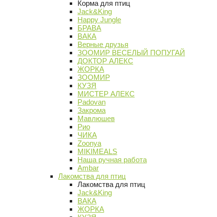
Корма для птиц
Jack&King
Happy Jungle
БРАВА
ВАКА
Верные друзья
ЗООМИР ВЕСЕЛЫЙ ПОПУГАЙ
ДОКТОР АЛЕКС
ЖОРКА
ЗООМИР
КУЗЯ
МИСТЕР АЛЕКС
Padovan
Закрома
Мавлюшев
Рио
ЧИКА
Zoonya
MIKIMEALS
Наша ручная работа
Ambar
Лакомства для птиц
Лакомства для птиц
Jack&King
ВАКА
ЖОРКА