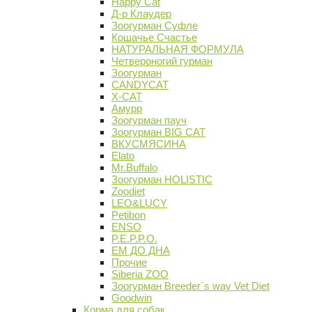
Happy Cat
Д-р Клаудер
Зоогурман Суфле
Кошачье Счастье
НАТУРАЛЬНАЯ ФОРМУЛА
Четвероногий гурман
Зоогурман
CANDYCAT
X-CAT
Амурр
Зоогурман пауч
Зоогурман BIG CAT
ВКУСМЯСИНА
Elato
Mr.Buffalo
Зоогурман HOLISTIC
Zoodiet
LEO&LUCY
Petibon
ENSO
P.E.P.P.O.
ЕМ ДО ДНА
Прочие
Siberia ZOO
Зоогурман Breeder`s way Vet Diet
Goodwin
Корма для собак