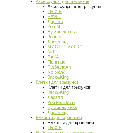
Аксессуары для грызунов
Аксессуары для грызунов
TRIXIE
SAVIC
Дарэлл
Zoo-M
By Zooexpress
Зооник
Дарэленд
МИСТЕР АЛЕКС
№1
ВАКА
Flamingo
PetStandArt
No brand
Jack&King
Клетки для грызунов
Клетки для грызунов
Jack&King
Дарэлл
Zoo Мой Мир
By Zooexpress
Дарэленд
Емкости для хранения
Емкости для хранения
TRIXIE
Наборы для вскармливания