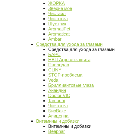
ЖОРКА
Зверье мое
Чистайл
Чистотел
Шустрик
AromatiPet
Aromaticat
Ambar
Средства для ухода за глазами
Средства для ухода за глазами
БАРС
НВЦ Агроветзащита
Пчелодар
CLINY
STOP-проблема
Veda
Бриллиантовые глаза
Анандин
Doctor VIC
Tamachi
Чистотел
БиоВакс
Апиценна
Витамины и добавки
Витамины и добавки
Beaphar