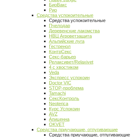
БиоВакс
Рио
Средства успокоительные
Средства успокоительные
Пчелодар
Деревенские лакомства
НВЦ Агроветзащита
Альпийские луга
Гестренол
КонтрСекс
Секс-барьер
Релаксивет/Relaxivet
4 с хвостиком
Veda
Экспресс успокоин
Doctor VIC
STOP-проблема
Tamachi
СексКонтроль
Neoterica
Курс Успокоин
AVZ
Апиценна
OKVET
Средства приучающие, отпугивающие
Средства приучающие, отпугивающие