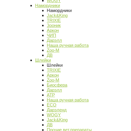
WOGY
Намордники
Намордники
Jack&King
TRIXIE
Зооник
Аркон
ЧИП
Дарэлл
Наша ручная работа
Zoo-M
ДВ
Шлейки
Шлейки
TRIXIE
Аркон
Zoo-M
Биосфера
Дарэлл
АТР
Наша ручная работа
ECO
Дарэленд
WOGY
Jack&King
ДВ
Прочие вет.препараты