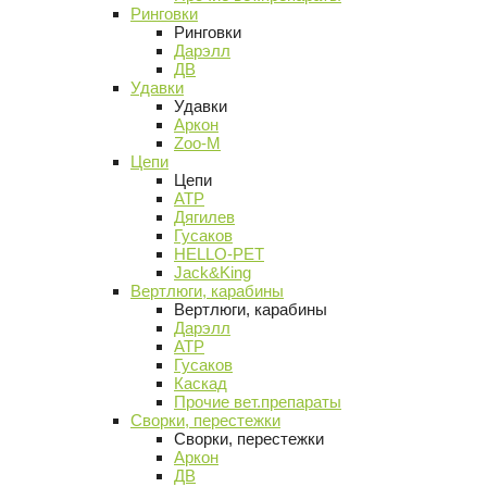
Ринговки
Ринговки
Дарэлл
ДВ
Удавки
Удавки
Аркон
Zoo-M
Цепи
Цепи
АТР
Дягилев
Гусаков
HELLO-PET
Jack&King
Вертлюги, карабины
Вертлюги, карабины
Дарэлл
АТР
Гусаков
Каскад
Прочие вет.препараты
Сворки, перестежки
Сворки, перестежки
Аркон
ДВ