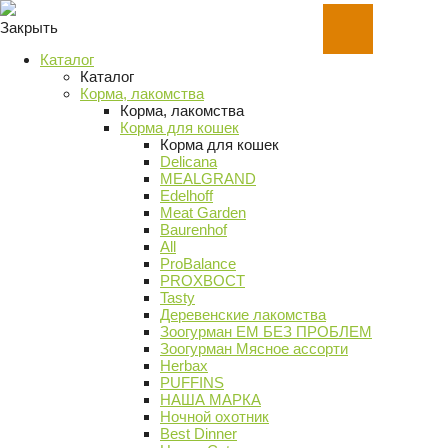
Закрыть
Каталог
Каталог
Корма, лакомства
Корма, лакомства
Корма для кошек
Корма для кошек
Delicana
MEALGRAND
Edelhoff
Meat Garden
Baurenhof
All
ProBalance
PROХВОСТ
Tasty
Деревенские лакомства
Зоогурман ЕМ БЕЗ ПРОБЛЕМ
Зоогурман Мясное ассорти
Herbax
PUFFINS
НАША МАРКА
Ночной охотник
Best Dinner