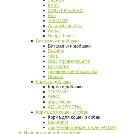
ЖОРКА
КУЗЯ
МИСТЕР АЛЕКС
Рио
ЗООМИР
Альпийские луга
Ambar
Happy Jungle
Витамины и добавки
Витамины и добавки
Beaphar
Veda
НВЦ Агроветзащита
Вит-Актив
Деревенские лакомства
Прочие
Корма и добавки
Корма и добавки
ЗООМИР
ЧИКА
Аква-Меню
AQUA CRYSTAL
Корма для кошек и собак
Корма для кошек и собак
Baurenhof
Зоогурман Breeder`s way Vet Diet
Наполнители для туалетов