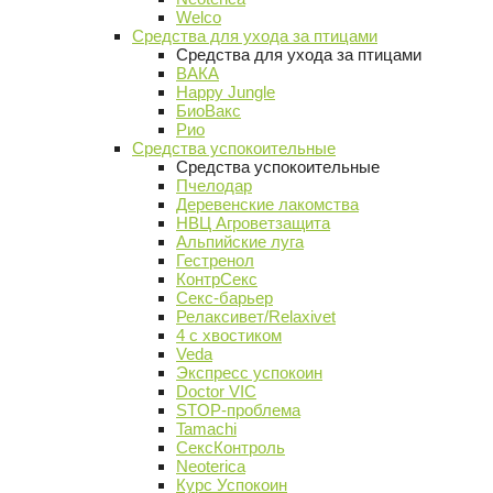
Welco
Средства для ухода за птицами
Средства для ухода за птицами
ВАКА
Happy Jungle
БиоВакс
Рио
Средства успокоительные
Средства успокоительные
Пчелодар
Деревенские лакомства
НВЦ Агроветзащита
Альпийские луга
Гестренол
КонтрСекс
Секс-барьер
Релаксивет/Relaxivet
4 с хвостиком
Veda
Экспресс успокоин
Doctor VIC
STOP-проблема
Tamachi
СексКонтроль
Neoterica
Курс Успокоин