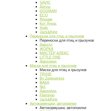
SAVIC
Догуш
DOGMAN
ECO
Япония
Кот Лукас
Xody
Jack&King
Переноски для птиц и грызунов
Переноски для птиц и грызунов
Дарэлл
ЖОРКА
МИСТЕР АЛЕКС
LITTLE ONE
Дарэленд
Миски для птиц и грызунов
Миски для птиц и грызунов
TRIXIE
By Zooexpress
ВАКА
№1
Дарэленд
Flamingo
Jack&King
Автокормушки, автопоилки
Автокормушки, автопоилки