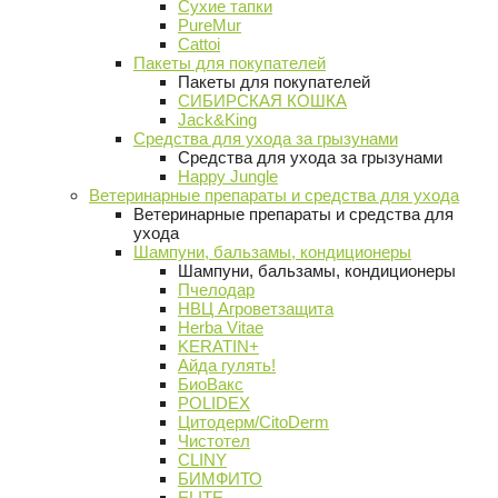
Сухие тапки
PureMur
Cattoi
Пакеты для покупателей
Пакеты для покупателей
СИБИРСКАЯ КОШКА
Jack&King
Средства для ухода за грызунами
Средства для ухода за грызунами
Happy Jungle
Ветеринарные препараты и средства для ухода
Ветеринарные препараты и средства для
ухода
Шампуни, бальзамы, кондиционеры
Шампуни, бальзамы, кондиционеры
Пчелодар
НВЦ Агроветзащита
Herba Vitae
KERATIN+
Айда гулять!
БиоВакс
POLIDEX
Цитодерм/CitoDerm
Чистотел
CLINY
БИМФИТО
ELITE