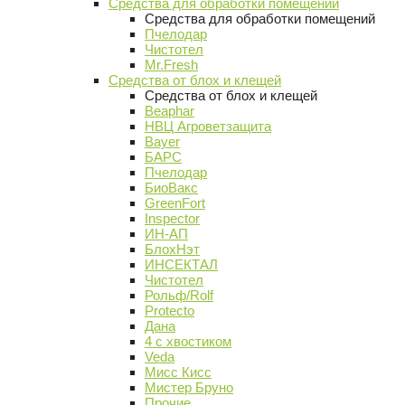
Средства для обработки помещений
Средства для обработки помещений
Пчелодар
Чистотел
Mr.Fresh
Средства от блох и клещей
Средства от блох и клещей
Beaphar
НВЦ Агроветзащита
Bayer
БАРС
Пчелодар
БиоВакс
GreenFort
Inspector
ИН-АП
БлохНэт
ИНСЕКТАЛ
Чистотел
Рольф/Rolf
Protecto
Дана
4 с хвостиком
Veda
Мисс Кисс
Мистер Бруно
Прочие