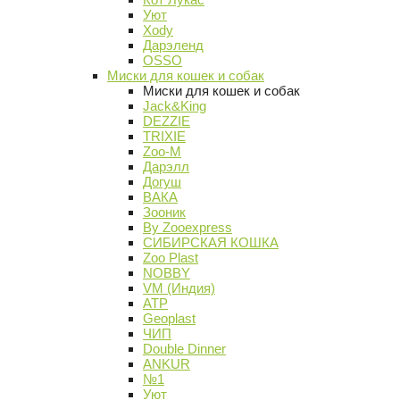
Уют
Xody
Дарэленд
OSSO
Миски для кошек и собак
Миски для кошек и собак
Jack&King
DEZZIE
TRIXIE
Zoo-M
Дарэлл
Догуш
ВАКА
Зооник
By Zooexpress
СИБИРСКАЯ КОШКА
Zoo Plast
NOBBY
VM (Индия)
АТР
Geoplast
ЧИП
Double Dinner
ANKUR
№1
Уют