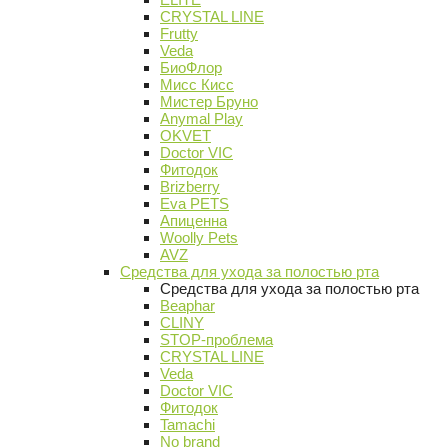
CRYSTAL LINE
Frutty
Veda
БиоФлор
Мисс Кисс
Мистер Бруно
Anymal Play
OKVET
Doctor VIC
Фитодок
Brizberry
Eva PETS
Апиценна
Woolly Pets
AVZ
Средства для ухода за полостью рта
Средства для ухода за полостью рта
Beaphar
CLINY
STOP-проблема
CRYSTAL LINE
Veda
Doctor VIC
Фитодок
Tamachi
No brand