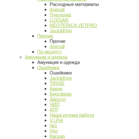
Расходные материалы
Animall
Пчелодар
LUXSAN
NEOTERICA VETPRO
Jack&King
Прочие
Прочие
Animall
По рецепту
Амуниция и одежда
Амуниция и одежда
Ошейники
Ошейники
Jack&King
TRIXIE
Аркон
Биосфера
Дарэлл
ЧИП
АТР
Наша ручная работа
V.I.Pet
№1
Уют
Каскад