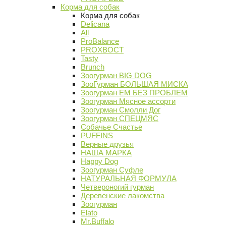
Корма для собак
Корма для собак
Delicana
All
ProBalance
PROХВОСТ
Tasty
Brunch
Зоогурман BIG DOG
ЗооГурман БОЛЬШАЯ МИСКА
Зоогурман ЕМ БЕЗ ПРОБЛЕМ
Зоогурман Мясное ассорти
Зоогурман Смолли Дог
Зоогурман СПЕЦМЯС
Собачье Счастье
PUFFINS
Верные друзья
НАША МАРКА
Happy Dog
Зоогурман Суфле
НАТУРАЛЬНАЯ ФОРМУЛА
Четвероногий гурман
Деревенские лакомства
Зоогурман
Elato
Mr.Buffalo