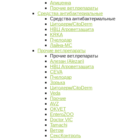
Апиценна
Прочие вет.препараты
Средства антибактериальные
Средства антибактериальные
Цитодерм/CitoDerm
НВЦ Агроветзащита
KRKA
Пчелодар
Лайна-МС
Прочие вет.препараты
Прочие вет.препараты
Алезан (Alezan)
НВЦ Агроветзащита
CEVA
Пчелодар
Зорька
Цитодерм/CitoDerm
Veda
Прочие
AVZ
OKVET
EnteroZOO
Doctor VIC
Tamachi
Ветом
СексКонтроль