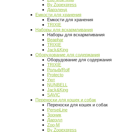
By Zooexpress
Дарэленд
Емкости для хранения
Емкости для хранения
TRIXIE
Наборы для вскармливания
Наборы для вскармливания
Beaphar
TRIXIE
Jack&King
Оборудование для содержания
Оборудование для содержания
TRIXIE
Рольф/Rolf
Protecto
Уют
NUNBELL
Jack&King
SAVIC
Переноски для кошек и собак
Переноски для кошек и собак
PerseiLine
Зооник
Дарэлл
Zoo-M
By Zooexpress