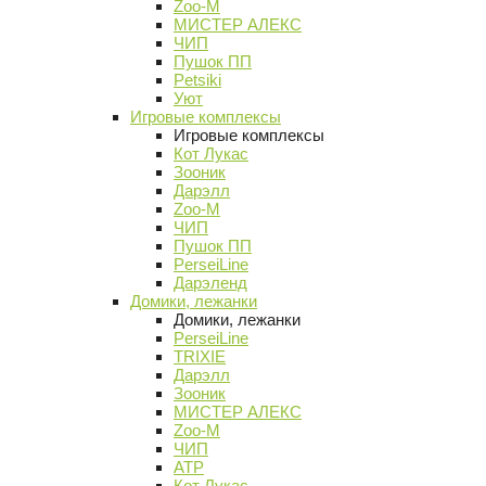
Zoo-M
МИСТЕР АЛЕКС
ЧИП
Пушок ПП
Petsiki
Уют
Игровые комплексы
Игровые комплексы
Кот Лукас
Зооник
Дарэлл
Zoo-M
ЧИП
Пушок ПП
PerseiLine
Дарэленд
Домики, лежанки
Домики, лежанки
PerseiLine
TRIXIE
Дарэлл
Зооник
МИСТЕР АЛЕКС
Zoo-M
ЧИП
АТР
Кот Лукас