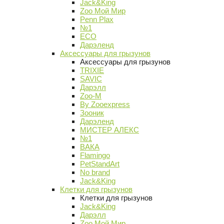
Jack&King
Zoo Мой Мир
Penn Plax
№1
ECO
Дарэленд
Аксессуары для грызунов
Аксессуары для грызунов
TRIXIE
SAVIC
Дарэлл
Zoo-M
By Zooexpress
Зооник
Дарэленд
МИСТЕР АЛЕКС
№1
ВАКА
Flamingo
PetStandArt
No brand
Jack&King
Клетки для грызунов
Клетки для грызунов
Jack&King
Дарэлл
Zoo Мой Мир