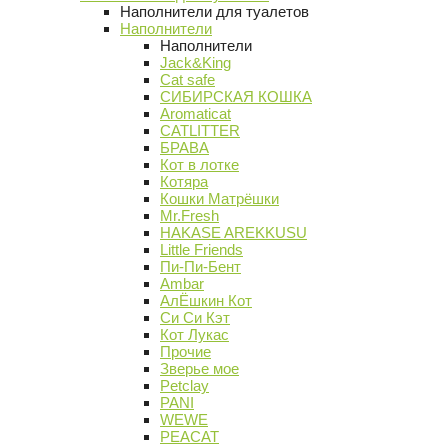
Наполнители для туалетов
Наполнители
Наполнители
Jack&King
Cat safe
СИБИРСКАЯ КОШКА
Aromaticat
CATLITTER
БРАВА
Кот в лотке
Котяра
Кошки Матрёшки
Mr.Fresh
HAKASE AREKKUSU
Little Friends
Пи-Пи-Бент
Ambar
АлЁшкин Кот
Си Си Кэт
Кот Лукас
Прочие
Зверье мое
Petclay
PANI
WEWE
PEACAT