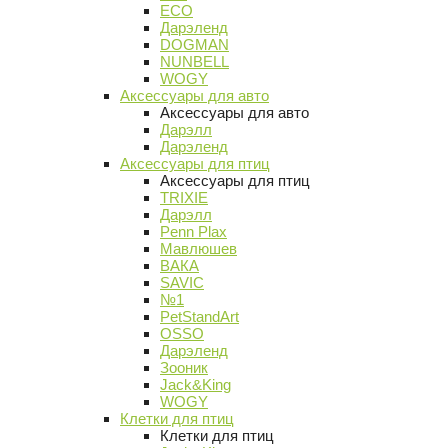
ECO
Дарэленд
DOGMAN
NUNBELL
WOGY
Аксессуары для авто
Аксессуары для авто
Дарэлл
Дарэленд
Аксессуары для птиц
Аксессуары для птиц
TRIXIE
Дарэлл
Penn Plax
Мавлюшев
ВАКА
SAVIC
№1
PetStandArt
OSSO
Дарэленд
Зооник
Jack&King
WOGY
Клетки для птиц
Клетки для птиц