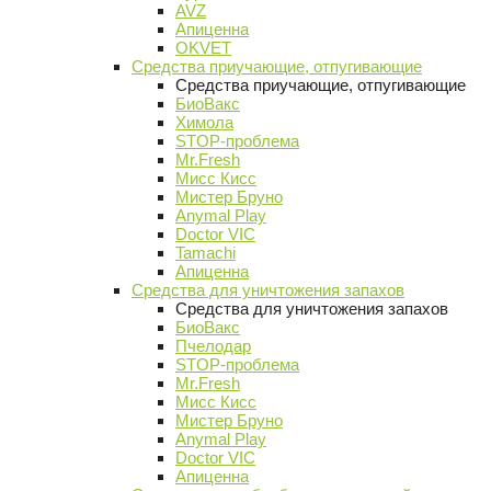
AVZ
Апиценна
OKVET
Средства приучающие, отпугивающие
Средства приучающие, отпугивающие
БиоВакс
Химола
STOP-проблема
Mr.Fresh
Мисс Кисс
Мистер Бруно
Anymal Play
Doctor VIC
Tamachi
Апиценна
Средства для уничтожения запахов
Средства для уничтожения запахов
БиоВакс
Пчелодар
STOP-проблема
Mr.Fresh
Мисс Кисс
Мистер Бруно
Anymal Play
Doctor VIC
Апиценна