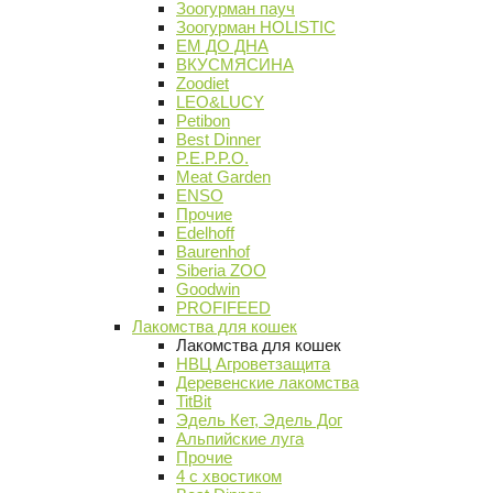
Зоогурман пауч
Зоогурман HOLISTIC
ЕМ ДО ДНА
ВКУСМЯСИНА
Zoodiet
LEO&LUCY
Petibon
Best Dinner
P.E.P.P.O.
Meat Garden
ENSO
Прочие
Edelhoff
Baurenhof
Siberia ZOO
Goodwin
PROFIFEED
Лакомства для кошек
Лакомства для кошек
НВЦ Агроветзащита
Деревенские лакомства
TitBit
Эдель Кет, Эдель Дог
Альпийские луга
Прочие
4 с хвостиком