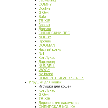
Jack&King
COMFY
Doglike
GiGwi
Safe
TRIXIE
Зооник
Дарэлл
СИБИРСКИЙ ПЕС
NOBBY
Прочие
DOGMAN
Чистый котик
№1
Кот Лукас
Дарэленд
NUNBELL
WOGY
No brand
HOMEPET SILVER SERIES
Игрушки для кошек
Игрушки для кошек
Кот Лукас
GiGwi
TRIXIE
Деревенские лакомства
СИБИРСКАЯ КОШКА