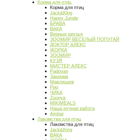
Корма для птиц
Корма для птиц
Jack&King
Happy Jungle
БРАВА
ВАКА
Верные друзья
ЗООМИР ВЕСЕЛЫЙ ПОПУГАЙ
ДОКТОР АЛЕКС
ЖОРКА
ЗООМИР
КУЗЯ
МИСТЕР АЛЕКС
Padovan
Закрома
Мавлюшев
Рио
ЧИКА
Zoonya
MIKIMEALS
Наша ручная работа
Ambar
Лакомства для птиц
Лакомства для птиц
Jack&King
ВАКА