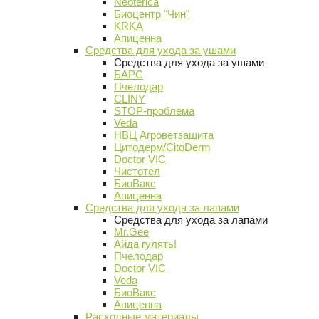
Neoterica
Биоцентр "Чин"
KRKA
Апиценна
Средства для ухода за ушами
Средства для ухода за ушами
БАРС
Пчелодар
CLINY
STOP-проблема
Veda
НВЦ Агроветзащита
Цитодерм/CitoDerm
Doctor VIC
Чистотел
БиоВакс
Апиценна
Средства для ухода за лапами
Средства для ухода за лапами
Mr.Gee
Айда гулять!
Пчелодар
Doctor VIC
Veda
БиоВакс
Апиценна
Расходные материалы