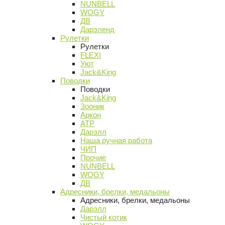
NUNBELL
WOGY
ДВ
Дарэленд
Рулетки
Рулетки
FLEXI
Уют
Jack&King
Поводки
Поводки
Jack&King
Зооник
Аркон
АТР
Дарэлл
Наша ручная работа
ЧИП
Прочие
NUNBELL
WOGY
ДВ
Адресники, брелки, медальоны
Адресники, брелки, медальоны
Дарэлл
Чистый котик