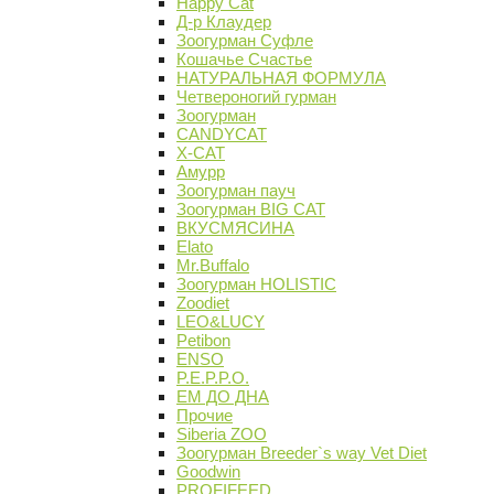
Happy Cat
Д-р Клаудер
Зоогурман Суфле
Кошачье Счастье
НАТУРАЛЬНАЯ ФОРМУЛА
Четвероногий гурман
Зоогурман
CANDYCAT
X-CAT
Амурр
Зоогурман пауч
Зоогурман BIG CAT
ВКУСМЯСИНА
Elato
Mr.Buffalo
Зоогурман HOLISTIC
Zoodiet
LEO&LUCY
Petibon
ENSO
P.E.P.P.O.
ЕМ ДО ДНА
Прочие
Siberia ZOO
Зоогурман Breeder`s way Vet Diet
Goodwin
PROFIFEED