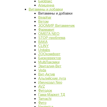
БиоВакс
Апиценна
Витамины и добавки
Витамины и добавки
Beaphar
Ветом
ЗООМИР Витаминчик
Фармавит
ОМЕГА NEO
STOP-проблема
ВАКА
CLINY
Unitabs
ZOOкомфорт
Биокорректор
MultiЛакомки
Эвиталия-Вет
Veda
Вит-Актив
Альпийские луга
Имунозал Neo
AVZ
Фитодок
Гама-Маркет ТД
Tamachi
Фито
Neoterica