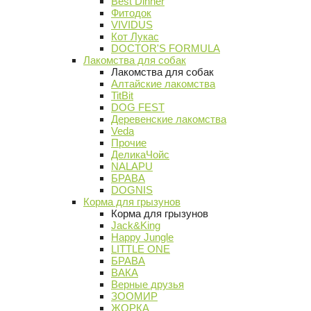
Best Dinner
Фитодок
VIVIDUS
Кот Лукас
DOCTOR'S FORMULA
Лакомства для собак
Лакомства для собак
Алтайские лакомства
TitBit
DOG FEST
Деревенские лакомства
Veda
Прочие
ДеликаЧойс
NALAPU
БРАВА
DOGNIS
Корма для грызунов
Корма для грызунов
Jack&King
Happy Jungle
LITTLE ONE
БРАВА
ВАКА
Верные друзья
ЗООМИР
ЖОРКА