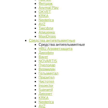
Фитодок
Anymal Play
OKVET
KRKA
Neoterica
AVZ
Тиксфли
Апиценна
MaxiDrops
Средства антигельминтные
Средства антигельминтные
НВЦ Агроветзащита
Дирофен
Bayer
NOVARTIS
Пчелодар
Вермидин
Гельминтал
Празител
Чистотел
Inspector
Supramil
Диронет
KRKA
Neoterica
AVZ