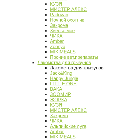
КУЗЯ
МИСТЕР АЛЕКС
Padovan
Ночной охотник
Закрома
Зверье мое
ЧИКА
Ambar
Zoonya
MIKIMEALS
Прочие вет.препараты
Лакомства для грызунов
Лакомства для грызунов
Jack&King
Happy Jungle
LITTLE ONE
ВАКА
ЗООМИР
ЖОРКА
КУЗЯ
МИСТЕР АЛЕКС
Закрома
ЧИКА
Альпийские луга
Ambar
MIKIMEALS