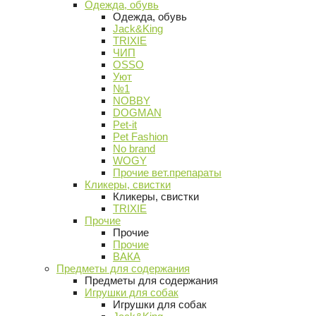
Одежда, обувь
Одежда, обувь
Jack&King
TRIXIE
ЧИП
OSSO
Уют
№1
NOBBY
DOGMAN
Pet-it
Pet Fashion
No brand
WOGY
Прочие вет.препараты
Кликеры, свистки
Кликеры, свистки
TRIXIE
Прочие
Прочие
Прочие
ВАКА
Предметы для содержания
Предметы для содержания
Игрушки для собак
Игрушки для собак