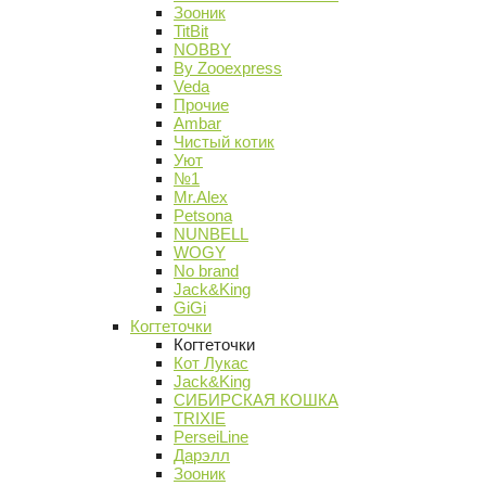
Зооник
TitBit
NOBBY
By Zooexpress
Veda
Прочие
Ambar
Чистый котик
Уют
№1
Mr.Alex
Petsona
NUNBELL
WOGY
No brand
Jack&King
GiGi
Когтеточки
Когтеточки
Кот Лукас
Jack&King
СИБИРСКАЯ КОШКА
TRIXIE
PerseiLine
Дарэлл
Зооник